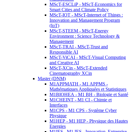
MScT-ESCLiP - MScT-Economics for
Smart Cities and Climate Policy
MScT-IOT - MScT-Internet of Things :
Innovation and Management Program
(IoT)
MScT-STEEM - MScT-Energy
Environment : Science Technology &
Management
MScT-TRAI - MScT-Trust and
Responsible AI
MScT-ViCAI - MScT-Visual Computing
and Creative AI
MScT-XCin - MScT-Extended
Cinematography XCin
Master (DNM)
M1APPMATH - M1 APPMS -
Mathématiques Appliquées et Statistiques
M1BIOHEA - M1 BH - Biologie et Santé
M1CHEINT - M1 CI - Chimie et
Interfaces
M1CPS - M1 CPS - Système Cyber
Physique
M1HEP - M1 HEP - Physique des Hautes
Energies
M1IES - M1 IES - Innovation, Entreprise