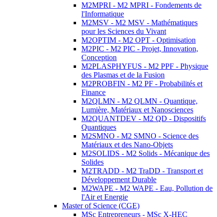
M2MPRI - M2 MPRI - Fondements de
l'Informatique
M2MSV - M2 MSV - Mathématiques
pour les Sciences du Vivant
M2OPTIM - M2 OPT - Optimisation
M2PIC - M2 PIC - Projet, Innovation,
Conception
M2PLASPHYFUS - M2 PPF - Physique
des Plasmas et de la Fusion
M2PROBFIN - M2 PF - Probabilités et
Finance
M2QLMN - M2 QLMN - Quantique,
Lumière, Matériaux et Nanosciences
M2QUANTDEV - M2 QD - Dispositifs
Quantiques
M2SMNO - M2 SMNO - Science des
Matériaux et des Nano-Objets
M2SOLIDS - M2 Solids - Mécanique des
Solides
M2TRADD - M2 TraDD - Transport et
Développement Durable
M2WAPE - M2 WAPE - Eau, Pollution de
l'Air et Energie
Master of Science (CGE)
MSc Entrepreneurs - MSc X-HEC