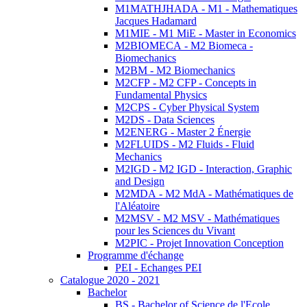
M1MATHJHADA - M1 - Mathematiques
Jacques Hadamard
M1MIE - M1 MiE - Master in Economics
M2BIOMECA - M2 Biomeca -
Biomechanics
M2BM - M2 Biomechanics
M2CFP - M2 CFP - Concepts in
Fundamental Physics
M2CPS - Cyber Physical System
M2DS - Data Sciences
M2ENERG - Master 2 Énergie
M2FLUIDS - M2 Fluids - Fluid
Mechanics
M2IGD - M2 IGD - Interaction, Graphic
and Design
M2MDA - M2 MdA - Mathématiques de
l'Aléatoire
M2MSV - M2 MSV - Mathématiques
pour les Sciences du Vivant
M2PIC - Projet Innovation Conception
Programme d'échange
PEI - Echanges PEI
Catalogue 2020 - 2021
Bachelor
BS - Bachelor of Science de l'Ecole