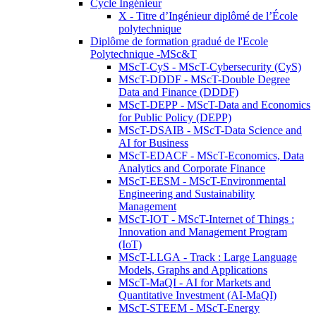
Cycle Ingénieur
X - Titre d’Ingénieur diplômé de l’École
polytechnique
Diplôme de formation gradué de l'Ecole
Polytechnique -MSc&T
MScT-CyS - MScT-Cybersecurity (CyS)
MScT-DDDF - MScT-Double Degree
Data and Finance (DDDF)
MScT-DEPP - MScT-Data and Economics
for Public Policy (DEPP)
MScT-DSAIB - MScT-Data Science and
AI for Business
MScT-EDACF - MScT-Economics, Data
Analytics and Corporate Finance
MScT-EESM - MScT-Environmental
Engineering and Sustainability
Management
MScT-IOT - MScT-Internet of Things :
Innovation and Management Program
(IoT)
MScT-LLGA - Track : Large Language
Models, Graphs and Applications
MScT-MaQI - AI for Markets and
Quantitative Investment (AI-MaQI)
MScT-STEEM - MScT-Energy