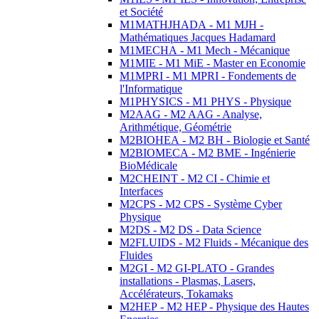
et Société
M1MATHJHADA - M1 MJH -
Mathématiques Jacques Hadamard
M1MECHA - M1 Mech - Mécanique
M1MIE - M1 MiE - Master en Economie
M1MPRI - M1 MPRI - Fondements de
l'Informatique
M1PHYSICS - M1 PHYS - Physique
M2AAG - M2 AAG - Analyse,
Arithmétique, Géométrie
M2BIOHEA - M2 BH - Biologie et Santé
M2BIOMECA - M2 BME - Ingénierie
BioMédicale
M2CHEINT - M2 CI - Chimie et
Interfaces
M2CPS - M2 CPS - Système Cyber
Physique
M2DS - M2 DS - Data Science
M2FLUIDS - M2 Fluids - Mécanique des
Fluides
M2GI - M2 GI-PLATO - Grandes
installations - Plasmas, Lasers,
Accélérateurs, Tokamaks
M2HEP - M2 HEP - Physique des Hautes