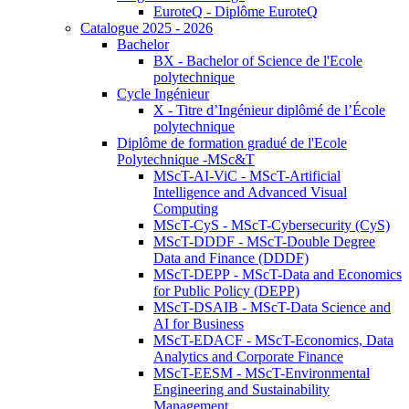
EuroteQ - Diplôme EuroteQ
Catalogue 2025 - 2026
Bachelor
BX - Bachelor of Science de l'Ecole
polytechnique
Cycle Ingénieur
X - Titre d’Ingénieur diplômé de l’École
polytechnique
Diplôme de formation gradué de l'Ecole
Polytechnique -MSc&T
MScT-AI-ViC - MScT-Artificial
Intelligence and Advanced Visual
Computing
MScT-CyS - MScT-Cybersecurity (CyS)
MScT-DDDF - MScT-Double Degree
Data and Finance (DDDF)
MScT-DEPP - MScT-Data and Economics
for Public Policy (DEPP)
MScT-DSAIB - MScT-Data Science and
AI for Business
MScT-EDACF - MScT-Economics, Data
Analytics and Corporate Finance
MScT-EESM - MScT-Environmental
Engineering and Sustainability
Management