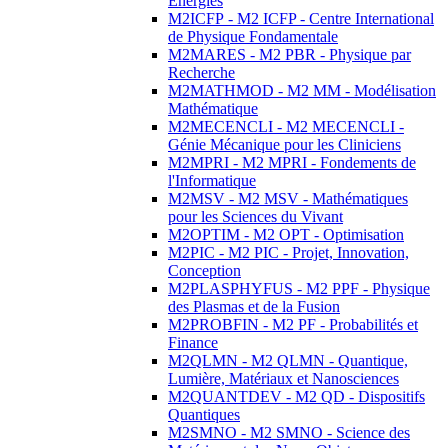
Energies
M2ICFP - M2 ICFP - Centre International
de Physique Fondamentale
M2MARES - M2 PBR - Physique par
Recherche
M2MATHMOD - M2 MM - Modélisation
Mathématique
M2MECENCLI - M2 MECENCLI -
Génie Mécanique pour les Cliniciens
M2MPRI - M2 MPRI - Fondements de
l'Informatique
M2MSV - M2 MSV - Mathématiques
pour les Sciences du Vivant
M2OPTIM - M2 OPT - Optimisation
M2PIC - M2 PIC - Projet, Innovation,
Conception
M2PLASPHYFUS - M2 PPF - Physique
des Plasmas et de la Fusion
M2PROBFIN - M2 PF - Probabilités et
Finance
M2QLMN - M2 QLMN - Quantique,
Lumière, Matériaux et Nanosciences
M2QUANTDEV - M2 QD - Dispositifs
Quantiques
M2SMNO - M2 SMNO - Science des