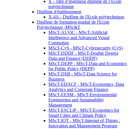
X - Titre d’Ingénieur diplômé de l’École
polytechnique
Diplôme d'établissement
X-4A - Diplôme de l'Ecole polytechnique
Diplôme de formation gradué de l'Ecole
Polytechnique -MSc&T
MScT-AI-ViC - MScT-Artificial
Intelligence and Advanced Visual
Computing
MScT-CyS - MScT-Cybersecurity (CyS)
MScT-DDDF - MScT-Double Degree
Data and Finance (DDDF)
MScT-DEPP - MScT-Data and Economics
for Public Policy (DEPP)
MScT-DSB - MScT-Data Science for
Business
MScT-EDACF - MScT-Economics, Data
Analytics and Corporate Finance
MScT-EESM - MScT-Environmental
Engineering and Sustainability
Management
MScT-ESCLiP - MScT-Economics for
Smart Cities and Climate Policy
MScT-IOT - MScT-Internet of Things :
Innovation and Management Program