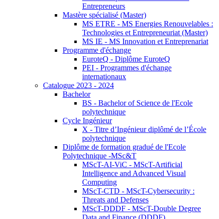
Entrepreneurs
Mastère spécialisé (Master)
MS ETRE - MS Energies Renouvelables :
Technologies et Entrepreneuriat (Master)
MS IE - MS Innovation et Entreprenariat
Programme d'échange
EuroteQ - Diplôme EuroteQ
PEI - Programmes d'échange
internationaux
Catalogue 2023 - 2024
Bachelor
BS - Bachelor of Science de l'Ecole
polytechnique
Cycle Ingénieur
X - Titre d’Ingénieur diplômé de l’École
polytechnique
Diplôme de formation gradué de l'Ecole
Polytechnique -MSc&T
MScT-AI-ViC - MScT-Artificial
Intelligence and Advanced Visual
Computing
MScT-CTD - MScT-Cybersecurity :
Threats and Defenses
MScT-DDDF - MScT-Double Degree
Data and Finance (DDDF)