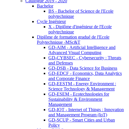
Catalogue 2019 - 2020
Bachelor
BS - Bachelor of Science de l'Ecole
polytechnique
Cycle Ingénieur
X - Diplôme d'ingénieur de l'Ecole
polytechnique
Diplôme de formation gradué de l'Ecole
Polytechnique -MSc&T
GD-AIM - Artificial Intelligence and
Advanced Visual Computing
GD-CYBSEC - Cybersecurity : Threats
and Defenses
GD-DSB - Data Science for Business
GD-EDCF - Economics, Data Analytics
and Corporate Finance
GD-EESTM - Energy Environment :
Science Technology & Management
GD-ESEM - Ecotechnologies for
Sustainability & Environment
Management
GD-IOT - Internet of Things : Innovation
and Management Program (IoT)
GD-SCUP - Smart Cities and Urban
Policy