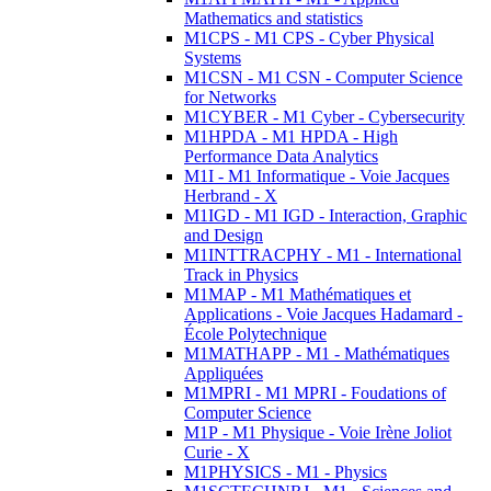
Mathematics and statistics
M1CPS - M1 CPS - Cyber Physical
Systems
M1CSN - M1 CSN - Computer Science
for Networks
M1CYBER - M1 Cyber - Cybersecurity
M1HPDA - M1 HPDA - High
Performance Data Analytics
M1I - M1 Informatique - Voie Jacques
Herbrand - X
M1IGD - M1 IGD - Interaction, Graphic
and Design
M1INTTRACPHY - M1 - International
Track in Physics
M1MAP - M1 Mathématiques et
Applications - Voie Jacques Hadamard -
École Polytechnique
M1MATHAPP - M1 - Mathématiques
Appliquées
M1MPRI - M1 MPRI - Foudations of
Computer Science
M1P - M1 Physique - Voie Irène Joliot
Curie - X
M1PHYSICS - M1 - Physics