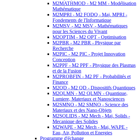
M2MATHMOD - M2 MM - Modélisation
Mathématique
M2MPRI - M2 FODQ - Maj. MPRI -
Fondements de l'Informatique
M2MSV - M2 MSV - Mathématiques
pour les Sciences du Vivant
M2OPTIM - M2 OPT - Optimisation
M2PBR - M2 PBR - Physique par
Recherche
M2PIC - M2 PIC - Projet Innovation
Conception
M2PPF - M2 PPF - Physique des Plasmas
et de la Fusion
M2PROBFIN - M2 PF - Probabilités et
Finance
M2QD - M2 QD - Dispositifs Quantiques
M2QLMN - M2 QLMN - Quantique,
Lumiere, Materiaux et Nanosciences
M2SMNO - M2 SMNO - Science des
Materiaux et des Nano-Objets
M2SOLIDS - M2 Mech - Maj. Solids -
Mecanique des Solides
M2WAPE - M2 Mech - Maj. WAPE -
Eau, Air, Pollution et Energies
Programme d'échange