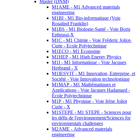
Master (DNM)
M1AME - M1 Advanced materials
engineering
M1BI - M1 Bio-informatique (Voie
Rosalind Franklin)
M1BS - M1 Biologie-Santé - Voie Boris
Ephrussi-X
M1C - M1 Chimie - Voie Fréderic Joliot-
Curie - Ecole Polytechnique
M1ECO - M1 Economie
M1HEP - M1 High Energy Physics
M1I - M1 Informatique - Voie Jacques
Herbrand - X
M1IESVIT - M1 Innovation, Entreprise, et
Société - Voie Innovation technologique
M1MAP - M1 Mathématiques et
Applications - Voie Jacques Hadamard -
École Polytechnique
M1P - M1 Physique - Voie Irène Joliot
Curie - X
M1STEPE - M1 STEPE - Sciences pour
les défis de l'environnement/Sciences for
environmentals challenges
M2AME - Advanced materials
engineering