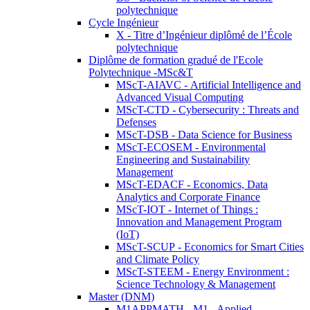
polytechnique
Cycle Ingénieur
X - Titre d’Ingénieur diplômé de l’École
polytechnique
Diplôme de formation gradué de l'Ecole
Polytechnique -MSc&T
MScT-AIAVC - Artificial Intelligence and
Advanced Visual Computing
MScT-CTD - Cybersecurity : Threats and
Defenses
MScT-DSB - Data Science for Business
MScT-ECOSEM - Environmental
Engineering and Sustainability
Management
MScT-EDACF - Economics, Data
Analytics and Corporate Finance
MScT-IOT - Internet of Things :
Innovation and Management Program
(IoT)
MScT-SCUP - Economics for Smart Cities
and Climate Policy
MScT-STEEM - Energy Environment :
Science Technology & Management
Master (DNM)
M1APPMATH - M1 - Applied