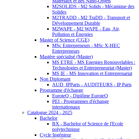
Matériaux et des Nano-Objets
M2SOLIDS - M2 Solids - Mécanique des
Solides
M2TRADD - M2 TraDD - Transport et
Développement Durable
M2WAPE - M2 WAPE - Eau, Air,
Pollution et Énergies
Master of Science (CGE)
MSc Entrepreneurs - MSc X-HEC
Entrepreneurs
Mastère spécialisé (Master)
MS ETRE - MS Energies Renouvelables :
Technologies et Entrepreneuriat (Master)
MS IE - MS Innovation et Entreprenariat
Non Diplomant
AUD_IPParis - AUDITEURS - IP Paris
Programme d'échange
EuroteQ - Diplôme EuroteQ
PEI - Programmes d'échange
internationaux
Catalogue 2024 - 2025
Bachelor
BX - Bachelor of Science de l'Ecole
polytechnique
Cycle Ingénieur