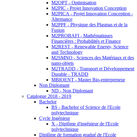
M2OPT - Optimisation
M2PIC - Projet Innovation Conception
M2PICA - Projet Innovation Conception -
Alternance
M2PPF - Physique des Plasmas et de la
Fusion
M2PROBAFI - Mathématiques
Financières : Probabilités et Finance
M2REST - Renewable Energy, Science
and Technology
M2SMNO - Sciences des Matériaux et des
nano-objets
M2TRADD - Transport et Développement
Durable - TRADD
MBIOENT - Master Bio-entrepreneur
Non Diplomant
ND - Non Diplomant
Catalogue 2018 - 2019
Bachelor
BS - Bachelor of Science de l'Ecole
polytechnique
Cycle Ingénieur
X - Diplôme d'ingénieur de l'Ecole
polytechnique
Diplôme de formation gradué de l'Ecole