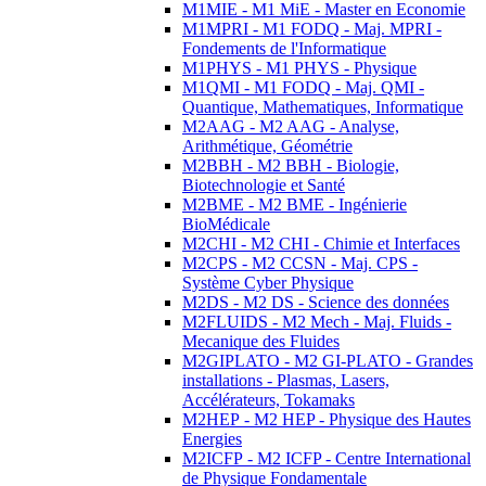
M1MIE - M1 MiE - Master en Economie
M1MPRI - M1 FODQ - Maj. MPRI -
Fondements de l'Informatique
M1PHYS - M1 PHYS - Physique
M1QMI - M1 FODQ - Maj. QMI -
Quantique, Mathematiques, Informatique
M2AAG - M2 AAG - Analyse,
Arithmétique, Géométrie
M2BBH - M2 BBH - Biologie,
Biotechnologie et Santé
M2BME - M2 BME - Ingénierie
BioMédicale
M2CHI - M2 CHI - Chimie et Interfaces
M2CPS - M2 CCSN - Maj. CPS -
Système Cyber Physique
M2DS - M2 DS - Science des données
M2FLUIDS - M2 Mech - Maj. Fluids -
Mecanique des Fluides
M2GIPLATO - M2 GI-PLATO - Grandes
installations - Plasmas, Lasers,
Accélérateurs, Tokamaks
M2HEP - M2 HEP - Physique des Hautes
Energies
M2ICFP - M2 ICFP - Centre International
de Physique Fondamentale