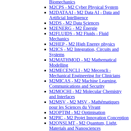
Biomechanics
M2CPS - M2 Cyber Physical System
M2DATAAI - M2 Data AI - Data and
Artificial Intelligence
M2DS - M2 Data Sciences
M2ENERG - M2 Énergie
M2FLUIDS - M2 Fluids - Fluid
Mechanics
M2HEP - M2 High Energy physics
M2ICS - M2 Integration, Circuits and
Systems
M2MATHMOD - M2 Mathematical
Modelling
M2MECENCLI - M2 Mecencli -
Mechanical Engineering for Clinicians
M2MICAS - M2 Machine Learning,
Communications and Security
M2MOCHI - M2 Molecular Chemistry
and Interfaces
M2MSV - M2 MSV - Mathématiques
pour les Sciences du Vivant
M2OPTIM - M2 Optimisation
M2PIC - M2 Projet Innovation Conception
M2QNSLMT - M2 Quantum, Light,
Materials and Nanosciences