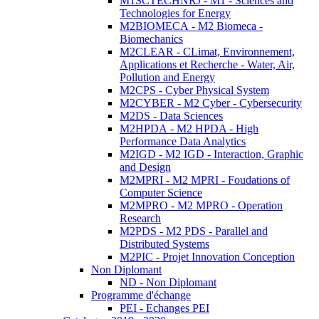
M1SCTECHNRJ - M1 - Sciences and
Technologies for Energy
M2BIOMECA - M2 Biomeca -
Biomechanics
M2CLEAR - CLimat, Environnement,
Applications et Recherche - Water, Air,
Pollution and Energy
M2CPS - Cyber Physical System
M2CYBER - M2 Cyber - Cybersecurity
M2DS - Data Sciences
M2HPDA - M2 HPDA - High
Performance Data Analytics
M2IGD - M2 IGD - Interaction, Graphic
and Design
M2MPRI - M2 MPRI - Foudations of
Computer Science
M2MPRO - M2 MPRO - Operation
Research
M2PDS - M2 PDS - Parallel and
Distributed Systems
M2PIC - Projet Innovation Conception
Non Diplomant
ND - Non Diplomant
Programme d'échange
PEI - Echanges PEI