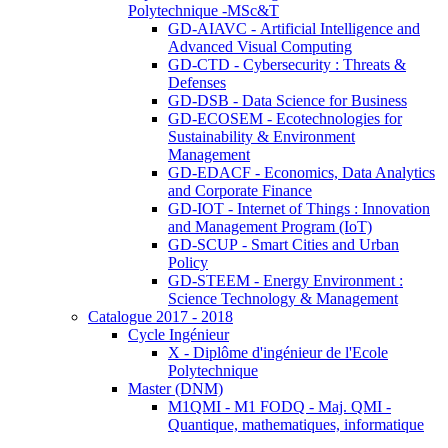
Polytechnique -MSc&T
GD-AIAVC - Artificial Intelligence and
Advanced Visual Computing
GD-CTD - Cybersecurity : Threats &
Defenses
GD-DSB - Data Science for Business
GD-ECOSEM - Ecotechnologies for
Sustainability & Environment
Management
GD-EDACF - Economics, Data Analytics
and Corporate Finance
GD-IOT - Internet of Things : Innovation
and Management Program (IoT)
GD-SCUP - Smart Cities and Urban
Policy
GD-STEEM - Energy Environment :
Science Technology & Management
Catalogue 2017 - 2018
Cycle Ingénieur
X - Diplôme d'ingénieur de l'Ecole
Polytechnique
Master (DNM)
M1QMI - M1 FODQ - Maj. QMI -
Quantique, mathematiques, informatique