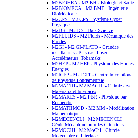
M2BIOHEA - M2 BH - Biologie et Santé
M2BIOMECA - M2 BME - Ingénierie
BioMédicale
M2CPS - M2 CPS - Système Cyber
Physique
M2DS - M2 DS - Data Science
M2FLUIDS - M2 Fluids - Mécanique des
Fluides
M2GI - M2 GI-PLATO - Grandes
installations - Plasmas, Lasers,
Accélérateurs, Tokamaks
M2HEP - M2 HEP - Physique des Hautes
Energies
M2ICFP - M2 ICFP - Centre International
de Physique Fondamentale
M2MACHI - M2 MACHI - Chimie des
Matériaux et Interfaces
M2MARES - M2 PBR - Physique par
Recherche
M2MATHMOD - M2 MM - Modélisation
Mathématique
M2MECENCLI - M2 MECENCLI -
Génie Mécanique pour les Cliniciens
M2MOCHI - M2 MoChI - Chimie
Moléculaire et Interfaces