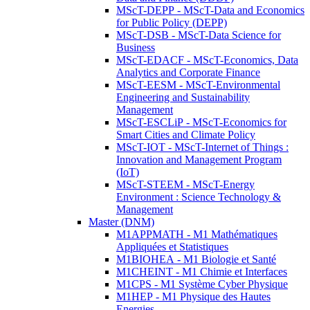
MScT-DEPP - MScT-Data and Economics
for Public Policy (DEPP)
MScT-DSB - MScT-Data Science for
Business
MScT-EDACF - MScT-Economics, Data
Analytics and Corporate Finance
MScT-EESM - MScT-Environmental
Engineering and Sustainability
Management
MScT-ESCLiP - MScT-Economics for
Smart Cities and Climate Policy
MScT-IOT - MScT-Internet of Things :
Innovation and Management Program
(IoT)
MScT-STEEM - MScT-Energy
Environment : Science Technology &
Management
Master (DNM)
M1APPMATH - M1 Mathématiques
Appliquées et Statistiques
M1BIOHEA - M1 Biologie et Santé
M1CHEINT - M1 Chimie et Interfaces
M1CPS - M1 Système Cyber Physique
M1HEP - M1 Physique des Hautes
Energies