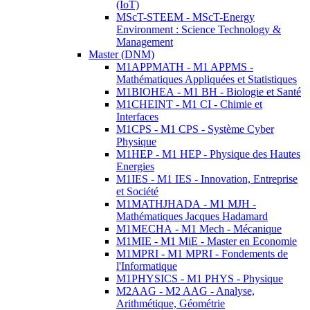
(IoT)
MScT-STEEM - MScT-Energy
Environment : Science Technology &
Management
Master (DNM)
M1APPMATH - M1 APPMS -
Mathématiques Appliquées et Statistiques
M1BIOHEA - M1 BH - Biologie et Santé
M1CHEINT - M1 CI - Chimie et
Interfaces
M1CPS - M1 CPS - Système Cyber
Physique
M1HEP - M1 HEP - Physique des Hautes
Energies
M1IES - M1 IES - Innovation, Entreprise
et Société
M1MATHJHADA - M1 MJH -
Mathématiques Jacques Hadamard
M1MECHA - M1 Mech - Mécanique
M1MIE - M1 MiE - Master en Economie
M1MPRI - M1 MPRI - Fondements de
l'Informatique
M1PHYSICS - M1 PHYS - Physique
M2AAG - M2 AAG - Analyse,
Arithmétique, Géométrie