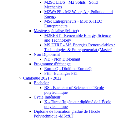
M2SOLIDS - M2 Solids - Solid
Mechanics
M2WAPE - M2 Water, Air, Pollution and
Energy
MSc Entrepreneurs - MSc X-HEC
Entrepreneurs
Mastère spécialisé (Master)
M2REST - Renewable Energy, Science
and Technology
MS ETRE - MS Energies Renouvelables :
Technologies & Entrepreneuriat (Master)
Non Diplomant
ND - Non Diplomant
Programme d'échange
EuroteQ - Diplôme EuroteQ
PEI - Echanges PEI
Catalogue 2021 - 2022
Bachelor
BS - Bachelor of Science de l'Ecole
polytechnique
Cycle Ingénieur
X - Titre d’Ingénieur diplômé de l’École
polytechnique
Diplôme de formation gradué de l'Ecole
Polytechnique -MSc&T