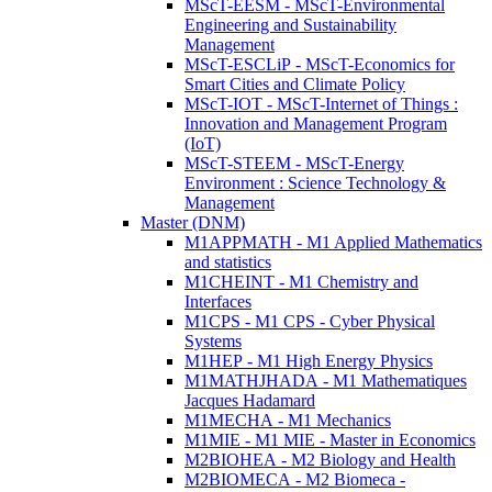
MScT-EESM - MScT-Environmental
Engineering and Sustainability
Management
MScT-ESCLiP - MScT-Economics for
Smart Cities and Climate Policy
MScT-IOT - MScT-Internet of Things :
Innovation and Management Program
(IoT)
MScT-STEEM - MScT-Energy
Environment : Science Technology &
Management
Master (DNM)
M1APPMATH - M1 Applied Mathematics
and statistics
M1CHEINT - M1 Chemistry and
Interfaces
M1CPS - M1 CPS - Cyber Physical
Systems
M1HEP - M1 High Energy Physics
M1MATHJHADA - M1 Mathematiques
Jacques Hadamard
M1MECHA - M1 Mechanics
M1MIE - M1 MIE - Master in Economics
M2BIOHEA - M2 Biology and Health
M2BIOMECA - M2 Biomeca -