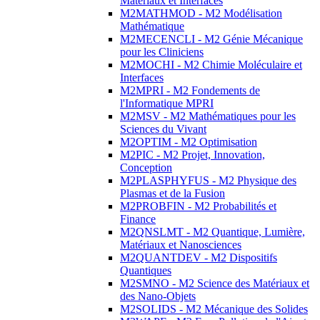
Matériaux et Interfaces
M2MATHMOD - M2 Modélisation
Mathématique
M2MECENCLI - M2 Génie Mécanique
pour les Cliniciens
M2MOCHI - M2 Chimie Moléculaire et
Interfaces
M2MPRI - M2 Fondements de
l'Informatique MPRI
M2MSV - M2 Mathématiques pour les
Sciences du Vivant
M2OPTIM - M2 Optimisation
M2PIC - M2 Projet, Innovation,
Conception
M2PLASPHYFUS - M2 Physique des
Plasmas et de la Fusion
M2PROBFIN - M2 Probabilités et
Finance
M2QNSLMT - M2 Quantique, Lumière,
Matériaux et Nanosciences
M2QUANTDEV - M2 Dispositifs
Quantiques
M2SMNO - M2 Science des Matériaux et
des Nano-Objets
M2SOLIDS - M2 Mécanique des Solides