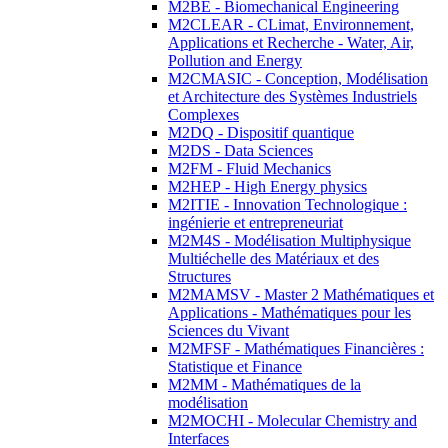
M2BE - Biomechanical Engineering
M2CLEAR - CLimat, Environnement,
Applications et Recherche - Water, Air,
Pollution and Energy
M2CMASIC - Conception, Modélisation
et Architecture des Systèmes Industriels
Complexes
M2DQ - Dispositif quantique
M2DS - Data Sciences
M2FM - Fluid Mechanics
M2HEP - High Energy physics
M2ITIE - Innovation Technologique :
ingénierie et entrepreneuriat
M2M4S - Modélisation Multiphysique
Multiéchelle des Matériaux et des
Structures
M2MAMSV - Master 2 Mathématiques et
Applications - Mathématiques pour les
Sciences du Vivant
M2MFSF - Mathématiques Financières :
Statistique et Finance
M2MM - Mathématiques de la
modélisation
M2MOCHI - Molecular Chemistry and
Interfaces