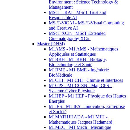
Environment : Science Technology &
Management
MScT-TRAI - MScT-Trust and
Responsible AI
MScT-ViCAI - MScT-Visual Computing
and Creative AI
MScT-XCin - MScT-Extended
Cinematography XCin
Master (DNM)
M1AMS - M1 AMS - Mathématiques
Appliquées et Statistiques
M1BBH - M1 BBH - Biologie,
Biotechnologie et Santé
M1BME - M1 BME - Ingénierie
BioMédicale
M1CHI - M1 CHI - Chimie et Interfaces
M1CPS - M1 CCSN - Maj. CPS -
Système Cyber Physique
M1HEP - M1 HEP - Physique des Hautes
Energies
M1IES - M1 IES - Innovation, Entreprise
et Société
M1MATHJHADA - M1 MJH -
Mathematiques Jacques Hadamard
M1MEC - M1 Mech - Mecanique