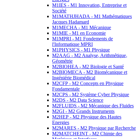
M1IES - M1 Innovation, Entreprise et
Société
M1MATHJHADA - M1 Mathématiques
Jacques Hadamard
M1MECHA - M1 Mécanique
M1MIE - M1 en Economie
M1MPRI - M1 Fondements de
l'Informatique MPRI
M1PHYSICS - M1 Physique
M2AAG - M2 Analyse, Arithmétique,
Géométrie
M2BIOHEA - M2 Biologie et Santé
M2BIOMECA - M2 Biomécanique et
Ingéniérie Biomédical
M2CFP - M2 Concepts en Physique
Fondamentale
M2CPS - M2 Système Cyber Physique
M2DS - M2 Data Science
M2FLUIDS - M2 Mécanique des Fluides
M2GI - M2 Grands Instruments
M2HEP - M2 Physique des Hautes
Energies
M2MARES - M2 Physique par Recherche
M2MATCHEINT - M2 Chimie des