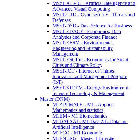
MScT-AI-ViC - Artificial Intelligence and
Advanced Visual Computing
MScT-CTD - Cybersecurity : Threats and
Defenses
MScT-DSB - Data Science for Business
MScT-EDACF - Economics, Data
Analytics and Corporate Finance
MScT-EESM - Environmental
Engineering and Sustainability
Management
MScT-ESCLiP - Economics for Smart
Cities and Climate Policy
MScT-IOT - Internet of Things :
Innovation and Management Program
(IoT)
MScT-STEEM - Energy Environment :
Science Technology & Management
Master (DNM)
M1APPMATH - M1 - Applied
Mathematics and statistics
M1BM - M1 Biomechanics
M1DATAAI - M1 Data AI - Data and
Artificial Intelligence
M1ECO - M1 Economie
M1ENERG - Master 1 Énergie