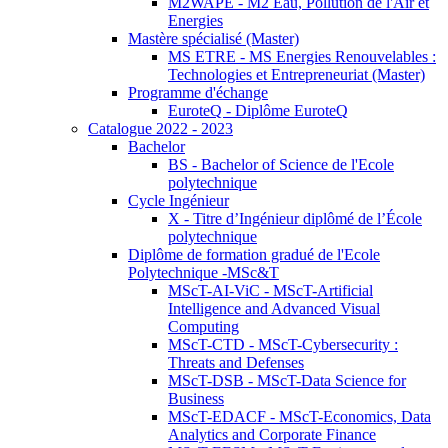
M2WAPE - M2 Eau, Pollution de l'Air et
Energies
Mastère spécialisé (Master)
MS ETRE - MS Energies Renouvelables :
Technologies et Entrepreneuriat (Master)
Programme d'échange
EuroteQ - Diplôme EuroteQ
Catalogue 2022 - 2023
Bachelor
BS - Bachelor of Science de l'Ecole
polytechnique
Cycle Ingénieur
X - Titre d’Ingénieur diplômé de l’École
polytechnique
Diplôme de formation gradué de l'Ecole
Polytechnique -MSc&T
MScT-AI-ViC - MScT-Artificial
Intelligence and Advanced Visual
Computing
MScT-CTD - MScT-Cybersecurity :
Threats and Defenses
MScT-DSB - MScT-Data Science for
Business
MScT-EDACF - MScT-Economics, Data
Analytics and Corporate Finance