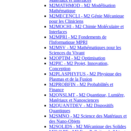
Matériaux et Interfaces
M2MATHMOD - M2 Modélisation
Mathématique
M2MECENCLI - M2 Génie Mécanique
pour les Cliniciens
M2MOCHI - M2 Chimie Moléculaire et
Interfaces
M2MPRI - M2 Fondements de
l'Informatique MPRI
M2MSV - M2 Mathématiques pour les
Sciences du Vivant
M2OPTIM - M2 Optimisation
M2PIC - M2 Projet, Innovation,
Conception
M2PLASPHYFUS - M2 Physique des
Plasmas et de la Fusion
M2PROBFIN - M2 Probabilités et
Finance
M2QNSLMT - M2 Quantique, Lumière,
Matériaux et Nanosciences
M2QUANTDEV - M2 Dispositifs
Quantiques
M2SMNO - M2 Science des Matériaux et
des Nano-Objets
M2SOLIDS - M2 Mécanique des Solides