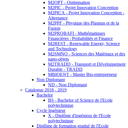
M2OPT - Optimisation
M2PIC - Projet Innovation Conception
M2PICA - Projet Innovation Conception -
Alternance
M2PPF - Physique des Plasmas et de la
Fusion
M2PROBAFI - Mathématiques
Financières : Probabilités et Finance
M2REST - Renewable Energy, Science
and Technology
M2SMNO - Sciences des Matériaux et des
nano-objets
M2TRADD - Transport et Développement
Durable - TRADD
MBIOENT - Master Bio-entrepreneur
Non Diplomant
ND - Non Diplomant
Catalogue 2018 - 2019
Bachelor
BS - Bachelor of Science de l'Ecole
polytechnique
Cycle Ingénieur
X - Diplôme d'ingénieur de l'Ecole
polytechnique
Diplôme de formation gradué de l'Ecole