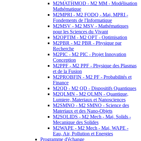
M2MATHMOD - M2 MM - Modélisation
Mathématique
M2MPRI - M2 FODQ - Maj. MPRI -
Fondements de l'Informatique
M2MSV - M2 MSV - Mathématiques
pour les Sciences du Vivant
M2OPTIM - M2 OPT - Optimisation
M2PBR - M2 PBR - Physique par
Recherche
M2PIC - M2 PIC - Projet Innovation
Conception
M2PPF - M2 PPF - Physique des Plasmas
et de la Fusion
M2PROBFIN - M2 PF - Probabilités et
Finance
M2QD - M2 QD - Dispositifs Quantiques
M2QLMN - M2 QLMN - Quantique,
Lumiere, Materiaux et Nanosciences
M2SMNO - M2 SMNO - Science des
Materiaux et des Nano-Objets
M2SOLIDS - M2 Mech - Maj. Solids -
Mecanique des Solides
M2WAPE - M2 Mech - Maj. WAPE -
Eau, Air, Pollution et Energies
Programme d'échange