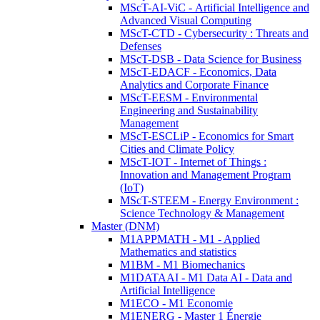
MScT-AI-ViC - Artificial Intelligence and
Advanced Visual Computing
MScT-CTD - Cybersecurity : Threats and
Defenses
MScT-DSB - Data Science for Business
MScT-EDACF - Economics, Data
Analytics and Corporate Finance
MScT-EESM - Environmental
Engineering and Sustainability
Management
MScT-ESCLiP - Economics for Smart
Cities and Climate Policy
MScT-IOT - Internet of Things :
Innovation and Management Program
(IoT)
MScT-STEEM - Energy Environment :
Science Technology & Management
Master (DNM)
M1APPMATH - M1 - Applied
Mathematics and statistics
M1BM - M1 Biomechanics
M1DATAAI - M1 Data AI - Data and
Artificial Intelligence
M1ECO - M1 Economie
M1ENERG - Master 1 Énergie