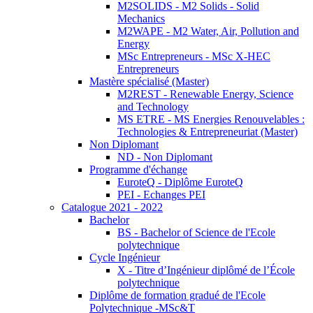
M2SOLIDS - M2 Solids - Solid
Mechanics
M2WAPE - M2 Water, Air, Pollution and
Energy
MSc Entrepreneurs - MSc X-HEC
Entrepreneurs
Mastère spécialisé (Master)
M2REST - Renewable Energy, Science
and Technology
MS ETRE - MS Energies Renouvelables :
Technologies & Entrepreneuriat (Master)
Non Diplomant
ND - Non Diplomant
Programme d'échange
EuroteQ - Diplôme EuroteQ
PEI - Echanges PEI
Catalogue 2021 - 2022
Bachelor
BS - Bachelor of Science de l'Ecole
polytechnique
Cycle Ingénieur
X - Titre d’Ingénieur diplômé de l’École
polytechnique
Diplôme de formation gradué de l'Ecole
Polytechnique -MSc&T