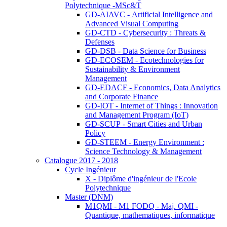
Polytechnique -MSc&T
GD-AIAVC - Artificial Intelligence and
Advanced Visual Computing
GD-CTD - Cybersecurity : Threats &
Defenses
GD-DSB - Data Science for Business
GD-ECOSEM - Ecotechnologies for
Sustainability & Environment
Management
GD-EDACF - Economics, Data Analytics
and Corporate Finance
GD-IOT - Internet of Things : Innovation
and Management Program (IoT)
GD-SCUP - Smart Cities and Urban
Policy
GD-STEEM - Energy Environment :
Science Technology & Management
Catalogue 2017 - 2018
Cycle Ingénieur
X - Diplôme d'ingénieur de l'Ecole
Polytechnique
Master (DNM)
M1QMI - M1 FODQ - Maj. QMI -
Quantique, mathematiques, informatique