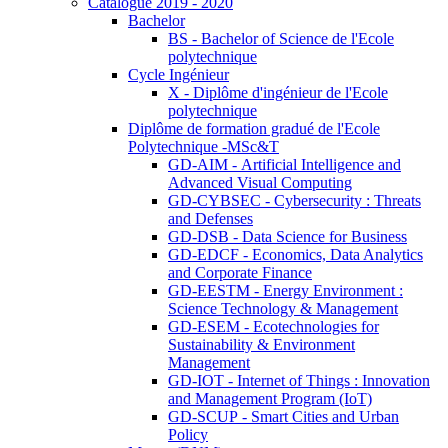
Catalogue 2019 - 2020
Bachelor
BS - Bachelor of Science de l'Ecole
polytechnique
Cycle Ingénieur
X - Diplôme d'ingénieur de l'Ecole
polytechnique
Diplôme de formation gradué de l'Ecole
Polytechnique -MSc&T
GD-AIM - Artificial Intelligence and
Advanced Visual Computing
GD-CYBSEC - Cybersecurity : Threats
and Defenses
GD-DSB - Data Science for Business
GD-EDCF - Economics, Data Analytics
and Corporate Finance
GD-EESTM - Energy Environment :
Science Technology & Management
GD-ESEM - Ecotechnologies for
Sustainability & Environment
Management
GD-IOT - Internet of Things : Innovation
and Management Program (IoT)
GD-SCUP - Smart Cities and Urban
Policy