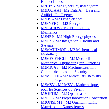
Biomechanics
M2CPS - M2 Cyber Physical System
M2DATAAI - M2 Data AI - Data and
Artificial Intelligence
M2DS - M2 Data Sciences
M2ENERG - M2 Énergie
M2FLUIDS - M2 Fluids - Fluid
Mechanics
M2HEP - M2 High Energy physics
M2ICS - M2 Integration, Circuits and
Systems
M2MATHMOD - M2 Mathematical
Modelling
M2MECENCLI - M2 Mecencli -
Mechanical Engineering for Clinicians
M2MICAS - M2 Machine Learning,
Communications and Security
M2MOCHI - M2 Molecular Chemistry
and Interfaces
M2MSV - M2 MSV - Mathématiques
pour les Sciences du Vivant
M2OPTIM - M2 Optimisation
M2PIC - M2 Projet Innovation Conception
M2QNSLMT - M2 Quantum, Light,
Materials and Nanosciences