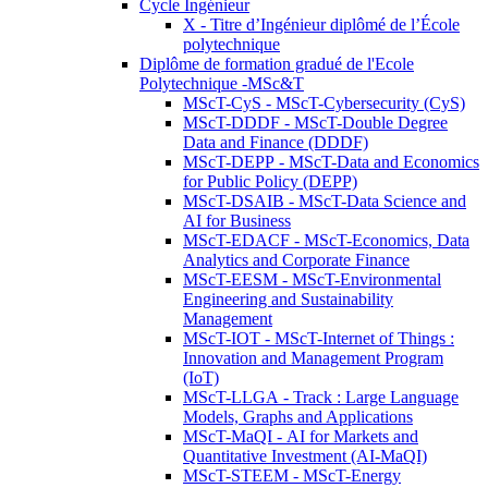
Cycle Ingénieur
X - Titre d’Ingénieur diplômé de l’École
polytechnique
Diplôme de formation gradué de l'Ecole
Polytechnique -MSc&T
MScT-CyS - MScT-Cybersecurity (CyS)
MScT-DDDF - MScT-Double Degree
Data and Finance (DDDF)
MScT-DEPP - MScT-Data and Economics
for Public Policy (DEPP)
MScT-DSAIB - MScT-Data Science and
AI for Business
MScT-EDACF - MScT-Economics, Data
Analytics and Corporate Finance
MScT-EESM - MScT-Environmental
Engineering and Sustainability
Management
MScT-IOT - MScT-Internet of Things :
Innovation and Management Program
(IoT)
MScT-LLGA - Track : Large Language
Models, Graphs and Applications
MScT-MaQI - AI for Markets and
Quantitative Investment (AI-MaQI)
MScT-STEEM - MScT-Energy