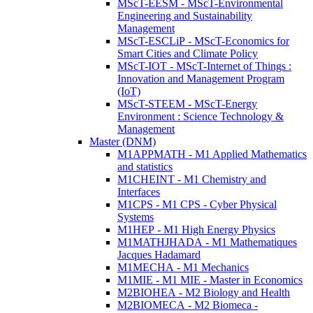
MScT-EESM - MScT-Environmental
Engineering and Sustainability
Management
MScT-ESCLiP - MScT-Economics for
Smart Cities and Climate Policy
MScT-IOT - MScT-Internet of Things :
Innovation and Management Program
(IoT)
MScT-STEEM - MScT-Energy
Environment : Science Technology &
Management
Master (DNM)
M1APPMATH - M1 Applied Mathematics
and statistics
M1CHEINT - M1 Chemistry and
Interfaces
M1CPS - M1 CPS - Cyber Physical
Systems
M1HEP - M1 High Energy Physics
M1MATHJHADA - M1 Mathematiques
Jacques Hadamard
M1MECHA - M1 Mechanics
M1MIE - M1 MIE - Master in Economics
M2BIOHEA - M2 Biology and Health
M2BIOMECA - M2 Biomeca -