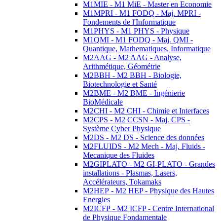
M1MIE - M1 MiE - Master en Economie
M1MPRI - M1 FODQ - Maj. MPRI -
Fondements de l'Informatique
M1PHYS - M1 PHYS - Physique
M1QMI - M1 FODQ - Maj. QMI -
Quantique, Mathematiques, Informatique
M2AAG - M2 AAG - Analyse,
Arithmétique, Géométrie
M2BBH - M2 BBH - Biologie,
Biotechnologie et Santé
M2BME - M2 BME - Ingénierie
BioMédicale
M2CHI - M2 CHI - Chimie et Interfaces
M2CPS - M2 CCSN - Maj. CPS -
Système Cyber Physique
M2DS - M2 DS - Science des données
M2FLUIDS - M2 Mech - Maj. Fluids -
Mecanique des Fluides
M2GIPLATO - M2 GI-PLATO - Grandes
installations - Plasmas, Lasers,
Accélérateurs, Tokamaks
M2HEP - M2 HEP - Physique des Hautes
Energies
M2ICFP - M2 ICFP - Centre International
de Physique Fondamentale