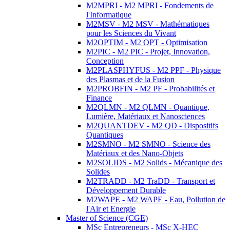
M2MPRI - M2 MPRI - Fondements de
l'Informatique
M2MSV - M2 MSV - Mathématiques
pour les Sciences du Vivant
M2OPTIM - M2 OPT - Optimisation
M2PIC - M2 PIC - Projet, Innovation,
Conception
M2PLASPHYFUS - M2 PPF - Physique
des Plasmas et de la Fusion
M2PROBFIN - M2 PF - Probabilités et
Finance
M2QLMN - M2 QLMN - Quantique,
Lumière, Matériaux et Nanosciences
M2QUANTDEV - M2 QD - Dispositifs
Quantiques
M2SMNO - M2 SMNO - Science des
Matériaux et des Nano-Objets
M2SOLIDS - M2 Solids - Mécanique des
Solides
M2TRADD - M2 TraDD - Transport et
Développement Durable
M2WAPE - M2 WAPE - Eau, Pollution de
l'Air et Energie
Master of Science (CGE)
MSc Entrepreneurs - MSc X-HEC