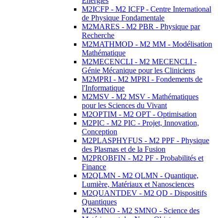
Energies
M2ICFP - M2 ICFP - Centre International
de Physique Fondamentale
M2MARES - M2 PBR - Physique par
Recherche
M2MATHMOD - M2 MM - Modélisation
Mathématique
M2MECENCLI - M2 MECENCLI -
Génie Mécanique pour les Cliniciens
M2MPRI - M2 MPRI - Fondements de
l'Informatique
M2MSV - M2 MSV - Mathématiques
pour les Sciences du Vivant
M2OPTIM - M2 OPT - Optimisation
M2PIC - M2 PIC - Projet, Innovation,
Conception
M2PLASPHYFUS - M2 PPF - Physique
des Plasmas et de la Fusion
M2PROBFIN - M2 PF - Probabilités et
Finance
M2QLMN - M2 QLMN - Quantique,
Lumière, Matériaux et Nanosciences
M2QUANTDEV - M2 QD - Dispositifs
Quantiques
M2SMNO - M2 SMNO - Science des