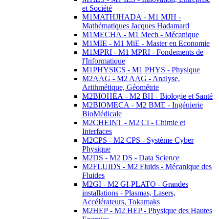
et Société
M1MATHJHADA - M1 MJH -
Mathématiques Jacques Hadamard
M1MECHA - M1 Mech - Mécanique
M1MIE - M1 MiE - Master en Economie
M1MPRI - M1 MPRI - Fondements de
l'Informatique
M1PHYSICS - M1 PHYS - Physique
M2AAG - M2 AAG - Analyse,
Arithmétique, Géométrie
M2BIOHEA - M2 BH - Biologie et Santé
M2BIOMECA - M2 BME - Ingénierie
BioMédicale
M2CHEINT - M2 CI - Chimie et
Interfaces
M2CPS - M2 CPS - Système Cyber
Physique
M2DS - M2 DS - Data Science
M2FLUIDS - M2 Fluids - Mécanique des
Fluides
M2GI - M2 GI-PLATO - Grandes
installations - Plasmas, Lasers,
Accélérateurs, Tokamaks
M2HEP - M2 HEP - Physique des Hautes