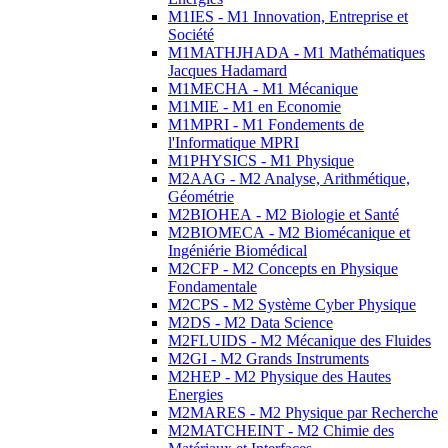
M1IES - M1 Innovation, Entreprise et
Société
M1MATHJHADA - M1 Mathématiques
Jacques Hadamard
M1MECHA - M1 Mécanique
M1MIE - M1 en Economie
M1MPRI - M1 Fondements de
l'Informatique MPRI
M1PHYSICS - M1 Physique
M2AAG - M2 Analyse, Arithmétique,
Géométrie
M2BIOHEA - M2 Biologie et Santé
M2BIOMECA - M2 Biomécanique et
Ingéniérie Biomédical
M2CFP - M2 Concepts en Physique
Fondamentale
M2CPS - M2 Système Cyber Physique
M2DS - M2 Data Science
M2FLUIDS - M2 Mécanique des Fluides
M2GI - M2 Grands Instruments
M2HEP - M2 Physique des Hautes
Energies
M2MARES - M2 Physique par Recherche
M2MATCHEINT - M2 Chimie des