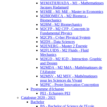
M1MATHJHADA - M1 - Mathematiques
Jacques Hadamard
M1MIE - M1 MiE - Master in Economics
M2BIOMECA - M2 Biomeca -
Biomechanics
M2BM - M2 Biomechanics
M2CFP - M2 CFP - Concepts in
Fundamental Physics
M2CPS - Cyber Physical System
M2DS - Data Sciences
M2ENERG - Master 2 Énergie
M2FLUIDS - M2 Fluids - Fluid
Mechanics
M2IGD - M2 IGD - Interaction, Graphic
and Design
M2MDA - M2 MdA - Mathématiques de
l'Aléatoire
M2MSV - M2 MSV - Mathématiques
pour les Sciences du Vivant
M2PIC - Projet Innovation Conception
Programme d'échange
PEI - Echanges PEI
Catalogue 2020 - 2021
Bachelor
BS - Bachelor of Science de l'Ecole