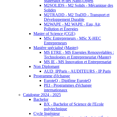
Matériaux et des Nano-Objets
M2SOLIDS - M2 Solids - Mécanique des
Solides
M2TRADD - M2 TraDD - Transport et
Développement Durable
M2WAPE - M2 WAPE - Eau, Air,
Pollution et Énergies
Master of Science (CGE)
MSc Entrepreneurs - MSc X-HEC
Entrepreneurs
Mastère spécialisé (Master)
MS ETRE - MS Energies Renouvelables :
Technologies et Entrepreneuriat (Master)
MS IE - MS Innovation et Entreprenariat
Non Diplomant
AUD_IPParis - AUDITEURS - IP Paris
Programme d'échange
EuroteQ - Diplôme EuroteQ
PEI - Programmes d'échange
internationaux
Catalogue 2024 - 2025
Bachelor
BX - Bachelor of Science de l'Ecole
polytechnique
Cycle Ingénieur