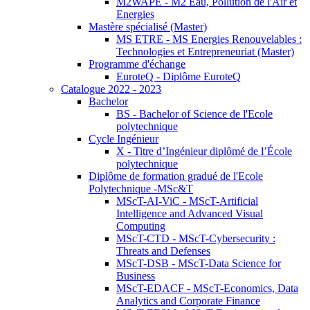
M2WAPE - M2 Eau, Pollution de l'Air et
Energies
Mastère spécialisé (Master)
MS ETRE - MS Energies Renouvelables :
Technologies et Entrepreneuriat (Master)
Programme d'échange
EuroteQ - Diplôme EuroteQ
Catalogue 2022 - 2023
Bachelor
BS - Bachelor of Science de l'Ecole
polytechnique
Cycle Ingénieur
X - Titre d’Ingénieur diplômé de l’École
polytechnique
Diplôme de formation gradué de l'Ecole
Polytechnique -MSc&T
MScT-AI-ViC - MScT-Artificial
Intelligence and Advanced Visual
Computing
MScT-CTD - MScT-Cybersecurity :
Threats and Defenses
MScT-DSB - MScT-Data Science for
Business
MScT-EDACF - MScT-Economics, Data
Analytics and Corporate Finance