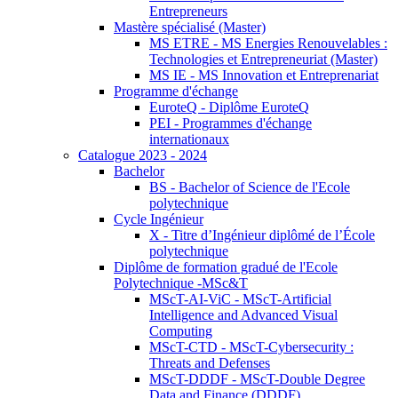
Entrepreneurs
Mastère spécialisé (Master)
MS ETRE - MS Energies Renouvelables :
Technologies et Entrepreneuriat (Master)
MS IE - MS Innovation et Entreprenariat
Programme d'échange
EuroteQ - Diplôme EuroteQ
PEI - Programmes d'échange
internationaux
Catalogue 2023 - 2024
Bachelor
BS - Bachelor of Science de l'Ecole
polytechnique
Cycle Ingénieur
X - Titre d’Ingénieur diplômé de l’École
polytechnique
Diplôme de formation gradué de l'Ecole
Polytechnique -MSc&T
MScT-AI-ViC - MScT-Artificial
Intelligence and Advanced Visual
Computing
MScT-CTD - MScT-Cybersecurity :
Threats and Defenses
MScT-DDDF - MScT-Double Degree
Data and Finance (DDDF)