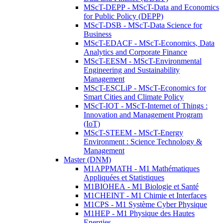
MScT-DEPP - MScT-Data and Economics
for Public Policy (DEPP)
MScT-DSB - MScT-Data Science for
Business
MScT-EDACF - MScT-Economics, Data
Analytics and Corporate Finance
MScT-EESM - MScT-Environmental
Engineering and Sustainability
Management
MScT-ESCLiP - MScT-Economics for
Smart Cities and Climate Policy
MScT-IOT - MScT-Internet of Things :
Innovation and Management Program
(IoT)
MScT-STEEM - MScT-Energy
Environment : Science Technology &
Management
Master (DNM)
M1APPMATH - M1 Mathématiques
Appliquées et Statistiques
M1BIOHEA - M1 Biologie et Santé
M1CHEINT - M1 Chimie et Interfaces
M1CPS - M1 Système Cyber Physique
M1HEP - M1 Physique des Hautes
Energies