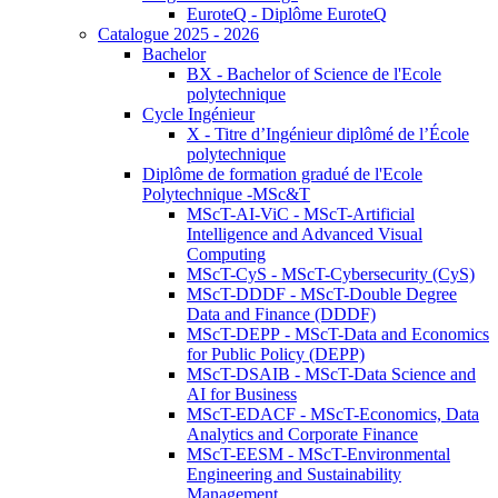
EuroteQ - Diplôme EuroteQ
Catalogue 2025 - 2026
Bachelor
BX - Bachelor of Science de l'Ecole
polytechnique
Cycle Ingénieur
X - Titre d’Ingénieur diplômé de l’École
polytechnique
Diplôme de formation gradué de l'Ecole
Polytechnique -MSc&T
MScT-AI-ViC - MScT-Artificial
Intelligence and Advanced Visual
Computing
MScT-CyS - MScT-Cybersecurity (CyS)
MScT-DDDF - MScT-Double Degree
Data and Finance (DDDF)
MScT-DEPP - MScT-Data and Economics
for Public Policy (DEPP)
MScT-DSAIB - MScT-Data Science and
AI for Business
MScT-EDACF - MScT-Economics, Data
Analytics and Corporate Finance
MScT-EESM - MScT-Environmental
Engineering and Sustainability
Management