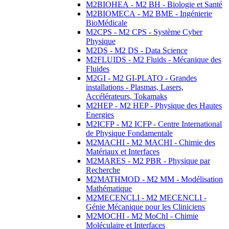
M2BIOHEA - M2 BH - Biologie et Santé
M2BIOMECA - M2 BME - Ingénierie
BioMédicale
M2CPS - M2 CPS - Système Cyber
Physique
M2DS - M2 DS - Data Science
M2FLUIDS - M2 Fluids - Mécanique des
Fluides
M2GI - M2 GI-PLATO - Grandes
installations - Plasmas, Lasers,
Accélérateurs, Tokamaks
M2HEP - M2 HEP - Physique des Hautes
Energies
M2ICFP - M2 ICFP - Centre International
de Physique Fondamentale
M2MACHI - M2 MACHI - Chimie des
Matériaux et Interfaces
M2MARES - M2 PBR - Physique par
Recherche
M2MATHMOD - M2 MM - Modélisation
Mathématique
M2MECENCLI - M2 MECENCLI -
Génie Mécanique pour les Cliniciens
M2MOCHI - M2 MoChI - Chimie
Moléculaire et Interfaces