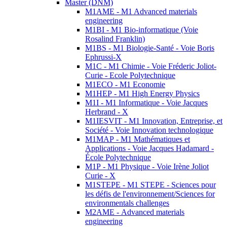
Master (DNM)
M1AME - M1 Advanced materials
engineering
M1BI - M1 Bio-informatique (Voie
Rosalind Franklin)
M1BS - M1 Biologie-Santé - Voie Boris
Ephrussi-X
M1C - M1 Chimie - Voie Fréderic Joliot-
Curie - Ecole Polytechnique
M1ECO - M1 Economie
M1HEP - M1 High Energy Physics
M1I - M1 Informatique - Voie Jacques
Herbrand - X
M1IESVIT - M1 Innovation, Entreprise, et
Société - Voie Innovation technologique
M1MAP - M1 Mathématiques et
Applications - Voie Jacques Hadamard -
École Polytechnique
M1P - M1 Physique - Voie Irène Joliot
Curie - X
M1STEPE - M1 STEPE - Sciences pour
les défis de l'environnement/Sciences for
environmentals challenges
M2AME - Advanced materials
engineering