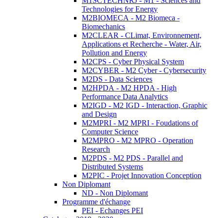
M1SCTECHNRJ - M1 - Sciences and
Technologies for Energy
M2BIOMECA - M2 Biomeca -
Biomechanics
M2CLEAR - CLimat, Environnement,
Applications et Recherche - Water, Air,
Pollution and Energy
M2CPS - Cyber Physical System
M2CYBER - M2 Cyber - Cybersecurity
M2DS - Data Sciences
M2HPDA - M2 HPDA - High
Performance Data Analytics
M2IGD - M2 IGD - Interaction, Graphic
and Design
M2MPRI - M2 MPRI - Foudations of
Computer Science
M2MPRO - M2 MPRO - Operation
Research
M2PDS - M2 PDS - Parallel and
Distributed Systems
M2PIC - Projet Innovation Conception
Non Diplomant
ND - Non Diplomant
Programme d'échange
PEI - Echanges PEI