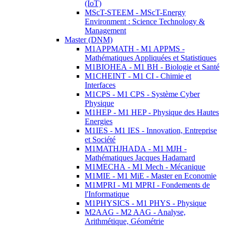
(IoT)
MScT-STEEM - MScT-Energy
Environment : Science Technology &
Management
Master (DNM)
M1APPMATH - M1 APPMS -
Mathématiques Appliquées et Statistiques
M1BIOHEA - M1 BH - Biologie et Santé
M1CHEINT - M1 CI - Chimie et
Interfaces
M1CPS - M1 CPS - Système Cyber
Physique
M1HEP - M1 HEP - Physique des Hautes
Energies
M1IES - M1 IES - Innovation, Entreprise
et Société
M1MATHJHADA - M1 MJH -
Mathématiques Jacques Hadamard
M1MECHA - M1 Mech - Mécanique
M1MIE - M1 MiE - Master en Economie
M1MPRI - M1 MPRI - Fondements de
l'Informatique
M1PHYSICS - M1 PHYS - Physique
M2AAG - M2 AAG - Analyse,
Arithmétique, Géométrie