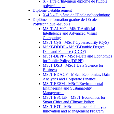
X - Titre d’Ingénieur diplômé de l’École
polytechnique
Diplôme d'établissement
X-4A - Diplôme de l'Ecole polytechnique
Diplôme de formation gradué de l'Ecole
Polytechnique -MSc&T
MScT-AI-ViC - MScT-Artificial
Intelligence and Advanced Visual
Computing
MScT-CyS - MScT-Cybersecurity (CyS)
MScT-DDDF - MScT-Double Degree
Data and Finance (DDDF)
MScT-DEPP - MScT-Data and Economics
for Public Policy (DEPP)
MScT-DSB - MScT-Data Science for
Business
MScT-EDACF - MScT-Economics, Data
Analytics and Corporate Finance
MScT-EESM - MScT-Environmental
Engineering and Sustainability
Management
MScT-ESCLiP - MScT-Economics for
Smart Cities and Climate Policy
MScT-IOT - MScT-Internet of Things :
Innovation and Management Program