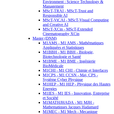
Environment : Science Technology &
Management
MScT-TRAI - MScT-Trust and
Responsible AI
MScT-ViCAI - MScT-Visual Computing
and Creative AI
MScT-XCin - MScT-Extended
Cinematography XCin
Master (DNM)
M1AMS - M1 AMS - Mathématiques
Appliquées et Statistiques
M1BBH - M1 BBH - Biologie,
Biotechnologie et Santé
M1BME - M1 BME - Ingénierie
BioMédicale
M1CHI - M1 CHI - Chimie et Interfaces
M1CPS - M1 CCSN - Maj. CPS -
Système Cyber Physique
M1HEP - M1 HEP - Physique des Hautes
Energies
M1IES - M1 IES - Innovation, Entreprise
et Société
M1MATHJHADA - M1 MJH -
Mathematiques Jacques Hadamard
M1MEC - M1 Mech - Mecanique