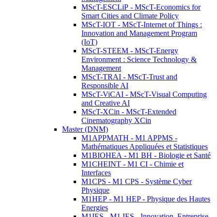
MScT-ESCLiP - MScT-Economics for
Smart Cities and Climate Policy
MScT-IOT - MScT-Internet of Things :
Innovation and Management Program
(IoT)
MScT-STEEM - MScT-Energy
Environment : Science Technology &
Management
MScT-TRAI - MScT-Trust and
Responsible AI
MScT-ViCAI - MScT-Visual Computing
and Creative AI
MScT-XCin - MScT-Extended
Cinematography XCin
Master (DNM)
M1APPMATH - M1 APPMS -
Mathématiques Appliquées et Statistiques
M1BIOHEA - M1 BH - Biologie et Santé
M1CHEINT - M1 CI - Chimie et
Interfaces
M1CPS - M1 CPS - Système Cyber
Physique
M1HEP - M1 HEP - Physique des Hautes
Energies
M1IES - M1 IES - Innovation, Entreprise