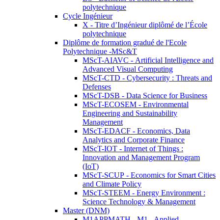
polytechnique
Cycle Ingénieur
X - Titre d’Ingénieur diplômé de l’École
polytechnique
Diplôme de formation gradué de l'Ecole
Polytechnique -MSc&T
MScT-AIAVC - Artificial Intelligence and
Advanced Visual Computing
MScT-CTD - Cybersecurity : Threats and
Defenses
MScT-DSB - Data Science for Business
MScT-ECOSEM - Environmental
Engineering and Sustainability
Management
MScT-EDACF - Economics, Data
Analytics and Corporate Finance
MScT-IOT - Internet of Things :
Innovation and Management Program
(IoT)
MScT-SCUP - Economics for Smart Cities
and Climate Policy
MScT-STEEM - Energy Environment :
Science Technology & Management
Master (DNM)
M1APPMATH - M1 - Applied