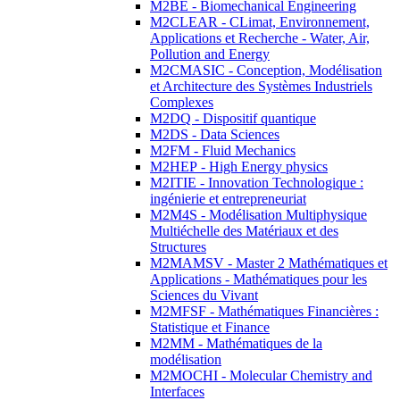
M2BE - Biomechanical Engineering
M2CLEAR - CLimat, Environnement,
Applications et Recherche - Water, Air,
Pollution and Energy
M2CMASIC - Conception, Modélisation
et Architecture des Systèmes Industriels
Complexes
M2DQ - Dispositif quantique
M2DS - Data Sciences
M2FM - Fluid Mechanics
M2HEP - High Energy physics
M2ITIE - Innovation Technologique :
ingénierie et entrepreneuriat
M2M4S - Modélisation Multiphysique
Multiéchelle des Matériaux et des
Structures
M2MAMSV - Master 2 Mathématiques et
Applications - Mathématiques pour les
Sciences du Vivant
M2MFSF - Mathématiques Financières :
Statistique et Finance
M2MM - Mathématiques de la
modélisation
M2MOCHI - Molecular Chemistry and
Interfaces