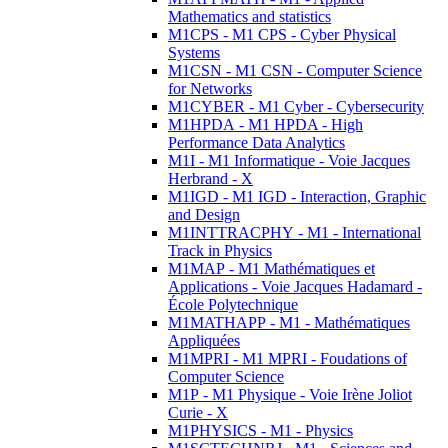
Mathematics and statistics
M1CPS - M1 CPS - Cyber Physical
Systems
M1CSN - M1 CSN - Computer Science
for Networks
M1CYBER - M1 Cyber - Cybersecurity
M1HPDA - M1 HPDA - High
Performance Data Analytics
M1I - M1 Informatique - Voie Jacques
Herbrand - X
M1IGD - M1 IGD - Interaction, Graphic
and Design
M1INTTRACPHY - M1 - International
Track in Physics
M1MAP - M1 Mathématiques et
Applications - Voie Jacques Hadamard -
École Polytechnique
M1MATHAPP - M1 - Mathématiques
Appliquées
M1MPRI - M1 MPRI - Foudations of
Computer Science
M1P - M1 Physique - Voie Irène Joliot
Curie - X
M1PHYSICS - M1 - Physics