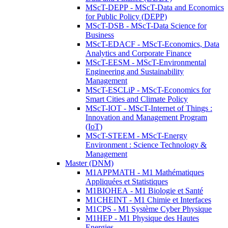
MScT-DEPP - MScT-Data and Economics
for Public Policy (DEPP)
MScT-DSB - MScT-Data Science for
Business
MScT-EDACF - MScT-Economics, Data
Analytics and Corporate Finance
MScT-EESM - MScT-Environmental
Engineering and Sustainability
Management
MScT-ESCLiP - MScT-Economics for
Smart Cities and Climate Policy
MScT-IOT - MScT-Internet of Things :
Innovation and Management Program
(IoT)
MScT-STEEM - MScT-Energy
Environment : Science Technology &
Management
Master (DNM)
M1APPMATH - M1 Mathématiques
Appliquées et Statistiques
M1BIOHEA - M1 Biologie et Santé
M1CHEINT - M1 Chimie et Interfaces
M1CPS - M1 Système Cyber Physique
M1HEP - M1 Physique des Hautes
Energies