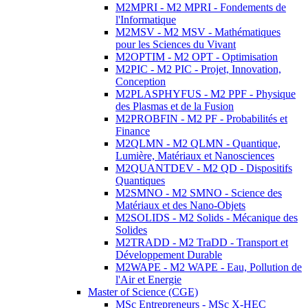
M2MPRI - M2 MPRI - Fondements de
l'Informatique
M2MSV - M2 MSV - Mathématiques
pour les Sciences du Vivant
M2OPTIM - M2 OPT - Optimisation
M2PIC - M2 PIC - Projet, Innovation,
Conception
M2PLASPHYFUS - M2 PPF - Physique
des Plasmas et de la Fusion
M2PROBFIN - M2 PF - Probabilités et
Finance
M2QLMN - M2 QLMN - Quantique,
Lumière, Matériaux et Nanosciences
M2QUANTDEV - M2 QD - Dispositifs
Quantiques
M2SMNO - M2 SMNO - Science des
Matériaux et des Nano-Objets
M2SOLIDS - M2 Solids - Mécanique des
Solides
M2TRADD - M2 TraDD - Transport et
Développement Durable
M2WAPE - M2 WAPE - Eau, Pollution de
l'Air et Energie
Master of Science (CGE)
MSc Entrepreneurs - MSc X-HEC