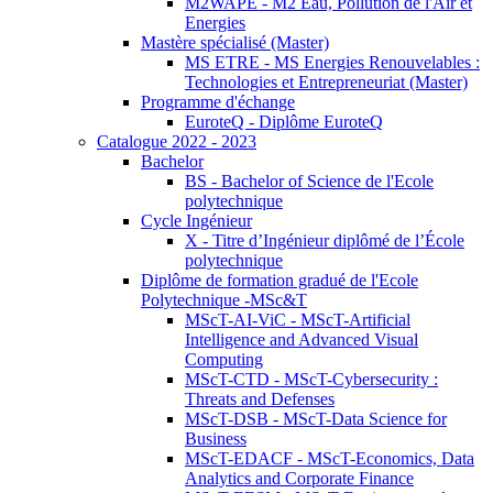
M2WAPE - M2 Eau, Pollution de l'Air et
Energies
Mastère spécialisé (Master)
MS ETRE - MS Energies Renouvelables :
Technologies et Entrepreneuriat (Master)
Programme d'échange
EuroteQ - Diplôme EuroteQ
Catalogue 2022 - 2023
Bachelor
BS - Bachelor of Science de l'Ecole
polytechnique
Cycle Ingénieur
X - Titre d’Ingénieur diplômé de l’École
polytechnique
Diplôme de formation gradué de l'Ecole
Polytechnique -MSc&T
MScT-AI-ViC - MScT-Artificial
Intelligence and Advanced Visual
Computing
MScT-CTD - MScT-Cybersecurity :
Threats and Defenses
MScT-DSB - MScT-Data Science for
Business
MScT-EDACF - MScT-Economics, Data
Analytics and Corporate Finance