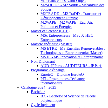
Matériaux et des Nano-Objets
M2SOLIDS - M2 Solids - Mécanique des
Solides
M2TRADD - M2 TraDD - Transport et
Développement Durable
M2WAPE - M2 WAPE - Eau, Air,
Pollution et Énergies
Master of Science (CGE)
MSc Entrepreneurs - MSc X-HEC
Entrepreneurs
Mastère spécialisé (Master)
MS ETRE - MS Energies Renouvelables :
Technologies et Entrepreneuriat (Master)
MS IE - MS Innovation et Entreprenariat
Non Diplomant
AUD_IPParis - AUDITEURS - IP Paris
Programme d'échange
EuroteQ - Diplôme EuroteQ
PEI - Programmes d'échange
internationaux
Catalogue 2024 - 2025
Bachelor
BX - Bachelor of Science de l'Ecole
polytechnique
Cycle Ingénieur