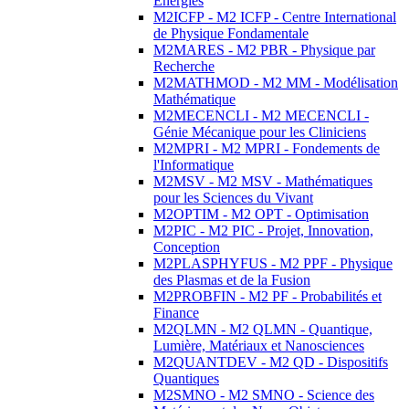
Energies
M2ICFP - M2 ICFP - Centre International
de Physique Fondamentale
M2MARES - M2 PBR - Physique par
Recherche
M2MATHMOD - M2 MM - Modélisation
Mathématique
M2MECENCLI - M2 MECENCLI -
Génie Mécanique pour les Cliniciens
M2MPRI - M2 MPRI - Fondements de
l'Informatique
M2MSV - M2 MSV - Mathématiques
pour les Sciences du Vivant
M2OPTIM - M2 OPT - Optimisation
M2PIC - M2 PIC - Projet, Innovation,
Conception
M2PLASPHYFUS - M2 PPF - Physique
des Plasmas et de la Fusion
M2PROBFIN - M2 PF - Probabilités et
Finance
M2QLMN - M2 QLMN - Quantique,
Lumière, Matériaux et Nanosciences
M2QUANTDEV - M2 QD - Dispositifs
Quantiques
M2SMNO - M2 SMNO - Science des