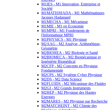
M1IES - M1 Innovation, Entreprise et
Société
M1MATHJHADA - M1 Mathématiques
Jacques Hadamard
M1MECHA - M1 Mécanique
M1MIE - M1 en Economie
M1MPRI - M1 Fondements de
l'Informatique MPRI
M1PHYSICS - M1 Physique
M2AAG - M2 Analyse, Arithmétique,
Géométrie
M2BIOHEA - M2 Biologie et Santé
M2BIOMECA - M2 Biomécanique et
Ingéniérie Biomédical
M2CFP - M2 Concepts en Physique
Fondamentale
M2CPS - M2 Système Cyber Physique
M2DS - M2 Data Science
M2FLUIDS - M2 Mécanique des Fluides
M2GI - M2 Grands Instruments
M2HEP - M2 Physique des Hautes
Energies
M2MARES - M2 Physique par Recherche
M2MATCHEINT - M2 Chimie des