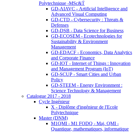
Polytechnique -MSc&T
GD-AIAVC - Artificial Intelligence and
Advanced Visual Computing
GD-CTD - Cybersecurity : Threats &
Defenses
GD-DSB - Data Science for Business
GD-ECOSEM - Ecotechnologies for
Sustainability & Environment
Management
GD-EDACF - Economics, Data Analytics
and Corporate Finance
GD-IOT - Internet of Things : Innovation
and Management Program (IoT)
GD-SCUP - Smart Cities and Urban
Policy
GD-STEEM - Energy Environment :
Science Technology & Management
Catalogue 2017 - 2018
Cycle Ingénieur
X - Diplôme d'ingénieur de l'Ecole
Polytechnique
Master (DNM)
M1QMI - M1 FODQ - Maj. QMI -
Quantique, mathematiques, informatique