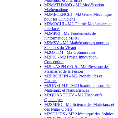
Matériaux et Interfaces
M2MATHMOD - M2 Modélisation
Mathématique
M2MECENCLI - M2 Génie Mécanique
pour les Cliniciens
M2MOCHI - M2 Chimie Moléculaire et
Interfaces
M2MPRI - M2 Fondements de
l'Informatique MPRI
M2MSV - M2 Mathématiques pour les
Sciences du Vivant
M2OPTIM - M2 Optimisation
M2PIC - M2 Projet, Innovation,
Conception
M2PLASPHYFUS - M2 Physique des
Plasmas et de la Fusion
M2PROBFIN - M2 Probabilités et
Finance
M2QNSLMT - M2 Quantique, Lumière,
Matériaux et Nanosciences
M2QUANTDEV - M2 Dispositifs
Quantiques
M2SMNO - M2 Science des Matériaux et
des Nano-Objets
M2SOLIDS - M2 Mécanique des Solides