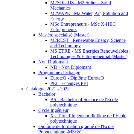
M2SOLIDS - M2 Solids - Solid
Mechanics
M2WAPE - M2 Water, Air, Pollution and
Energy
MSc Entrepreneurs - MSc X-HEC
Entrepreneurs
Mastère spécialisé (Master)
M2REST - Renewable Energy, Science
and Technology
MS ETRE - MS Energies Renouvelables :
Technologies & Entrepreneuriat (Master)
Non Diplomant
ND - Non Diplomant
Programme d'échange
EuroteQ - Diplôme EuroteQ
PEI - Echanges PEI
Catalogue 2021 - 2022
Bachelor
BS - Bachelor of Science de l'Ecole
polytechnique
Cycle Ingénieur
X - Titre d’Ingénieur diplômé de l’École
polytechnique
Diplôme de formation gradué de l'Ecole
Polytechnique -MSc&T