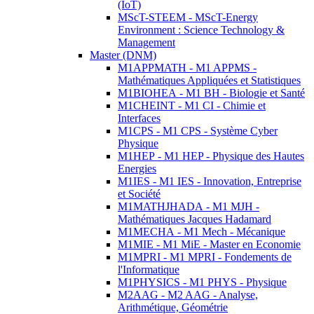
(IoT)
MScT-STEEM - MScT-Energy
Environment : Science Technology &
Management
Master (DNM)
M1APPMATH - M1 APPMS -
Mathématiques Appliquées et Statistiques
M1BIOHEA - M1 BH - Biologie et Santé
M1CHEINT - M1 CI - Chimie et
Interfaces
M1CPS - M1 CPS - Système Cyber
Physique
M1HEP - M1 HEP - Physique des Hautes
Energies
M1IES - M1 IES - Innovation, Entreprise
et Société
M1MATHJHADA - M1 MJH -
Mathématiques Jacques Hadamard
M1MECHA - M1 Mech - Mécanique
M1MIE - M1 MiE - Master en Economie
M1MPRI - M1 MPRI - Fondements de
l'Informatique
M1PHYSICS - M1 PHYS - Physique
M2AAG - M2 AAG - Analyse,
Arithmétique, Géométrie