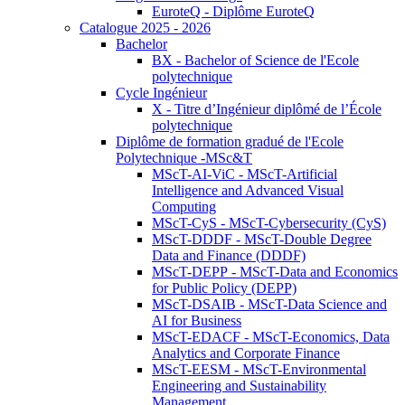
EuroteQ - Diplôme EuroteQ
Catalogue 2025 - 2026
Bachelor
BX - Bachelor of Science de l'Ecole
polytechnique
Cycle Ingénieur
X - Titre d’Ingénieur diplômé de l’École
polytechnique
Diplôme de formation gradué de l'Ecole
Polytechnique -MSc&T
MScT-AI-ViC - MScT-Artificial
Intelligence and Advanced Visual
Computing
MScT-CyS - MScT-Cybersecurity (CyS)
MScT-DDDF - MScT-Double Degree
Data and Finance (DDDF)
MScT-DEPP - MScT-Data and Economics
for Public Policy (DEPP)
MScT-DSAIB - MScT-Data Science and
AI for Business
MScT-EDACF - MScT-Economics, Data
Analytics and Corporate Finance
MScT-EESM - MScT-Environmental
Engineering and Sustainability
Management