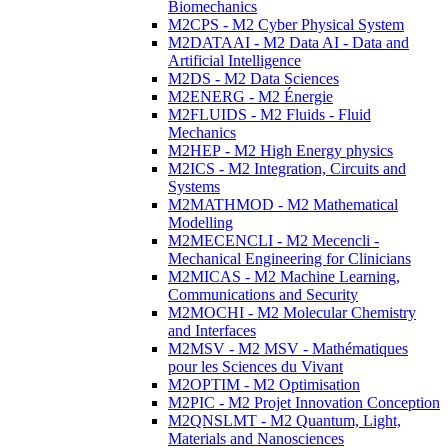
Biomechanics
M2CPS - M2 Cyber Physical System
M2DATAAI - M2 Data AI - Data and
Artificial Intelligence
M2DS - M2 Data Sciences
M2ENERG - M2 Énergie
M2FLUIDS - M2 Fluids - Fluid
Mechanics
M2HEP - M2 High Energy physics
M2ICS - M2 Integration, Circuits and
Systems
M2MATHMOD - M2 Mathematical
Modelling
M2MECENCLI - M2 Mecencli -
Mechanical Engineering for Clinicians
M2MICAS - M2 Machine Learning,
Communications and Security
M2MOCHI - M2 Molecular Chemistry
and Interfaces
M2MSV - M2 MSV - Mathématiques
pour les Sciences du Vivant
M2OPTIM - M2 Optimisation
M2PIC - M2 Projet Innovation Conception
M2QNSLMT - M2 Quantum, Light,
Materials and Nanosciences