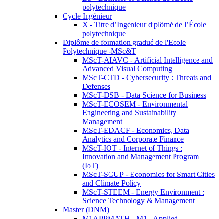
polytechnique
Cycle Ingénieur
X - Titre d’Ingénieur diplômé de l’École
polytechnique
Diplôme de formation gradué de l'Ecole
Polytechnique -MSc&T
MScT-AIAVC - Artificial Intelligence and
Advanced Visual Computing
MScT-CTD - Cybersecurity : Threats and
Defenses
MScT-DSB - Data Science for Business
MScT-ECOSEM - Environmental
Engineering and Sustainability
Management
MScT-EDACF - Economics, Data
Analytics and Corporate Finance
MScT-IOT - Internet of Things :
Innovation and Management Program
(IoT)
MScT-SCUP - Economics for Smart Cities
and Climate Policy
MScT-STEEM - Energy Environment :
Science Technology & Management
Master (DNM)
M1APPMATH - M1 - Applied