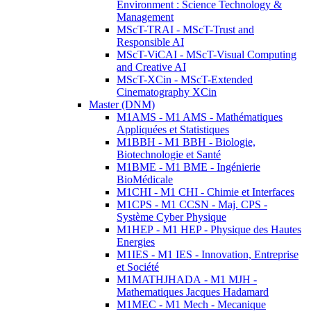
Environment : Science Technology &
Management
MScT-TRAI - MScT-Trust and
Responsible AI
MScT-ViCAI - MScT-Visual Computing
and Creative AI
MScT-XCin - MScT-Extended
Cinematography XCin
Master (DNM)
M1AMS - M1 AMS - Mathématiques
Appliquées et Statistiques
M1BBH - M1 BBH - Biologie,
Biotechnologie et Santé
M1BME - M1 BME - Ingénierie
BioMédicale
M1CHI - M1 CHI - Chimie et Interfaces
M1CPS - M1 CCSN - Maj. CPS -
Système Cyber Physique
M1HEP - M1 HEP - Physique des Hautes
Energies
M1IES - M1 IES - Innovation, Entreprise
et Société
M1MATHJHADA - M1 MJH -
Mathematiques Jacques Hadamard
M1MEC - M1 Mech - Mecanique