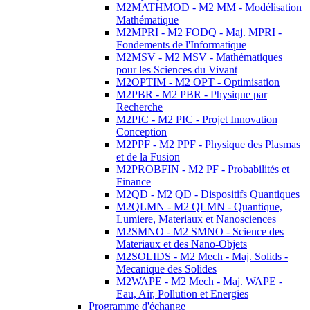
M2MATHMOD - M2 MM - Modélisation
Mathématique
M2MPRI - M2 FODQ - Maj. MPRI -
Fondements de l'Informatique
M2MSV - M2 MSV - Mathématiques
pour les Sciences du Vivant
M2OPTIM - M2 OPT - Optimisation
M2PBR - M2 PBR - Physique par
Recherche
M2PIC - M2 PIC - Projet Innovation
Conception
M2PPF - M2 PPF - Physique des Plasmas
et de la Fusion
M2PROBFIN - M2 PF - Probabilités et
Finance
M2QD - M2 QD - Dispositifs Quantiques
M2QLMN - M2 QLMN - Quantique,
Lumiere, Materiaux et Nanosciences
M2SMNO - M2 SMNO - Science des
Materiaux et des Nano-Objets
M2SOLIDS - M2 Mech - Maj. Solids -
Mecanique des Solides
M2WAPE - M2 Mech - Maj. WAPE -
Eau, Air, Pollution et Energies
Programme d'échange