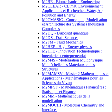
M2BE - Biomechanical Engineering
M2CLEAR - CLimat, Environnement,
Applications et Recherche - Water, Air,
Pollution and Energy
M2CMASIC - Conception, Modélisation
et Architecture des Systèmes Industriels
Complexes
M2DQ - Dispositif quantique
M2DS - Data Sciences
M2FM - Fluid Mechanics
M2HEP - High Energy physics
M2ITIE - Innovation Technologique :
ingénierie et entrepreneuriat
M2M4S - Modélisation Multiphysique
Multiéchelle des Matériaux et des
Structures
M2MAMSV - Master 2 Mathématiques et
Applications - Mathématiques pour les
Sciences du Vivant
M2MFSF - Mathématiques Financières :
Statistique et Finance
M2MM - Mathématiques de la
modélisation
M2MOCHI - Molecular Chemistry and
Interfaces