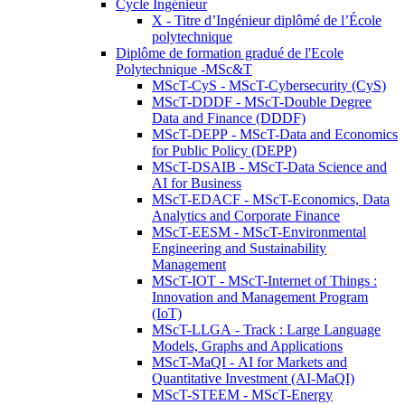
Cycle Ingénieur
X - Titre d’Ingénieur diplômé de l’École
polytechnique
Diplôme de formation gradué de l'Ecole
Polytechnique -MSc&T
MScT-CyS - MScT-Cybersecurity (CyS)
MScT-DDDF - MScT-Double Degree
Data and Finance (DDDF)
MScT-DEPP - MScT-Data and Economics
for Public Policy (DEPP)
MScT-DSAIB - MScT-Data Science and
AI for Business
MScT-EDACF - MScT-Economics, Data
Analytics and Corporate Finance
MScT-EESM - MScT-Environmental
Engineering and Sustainability
Management
MScT-IOT - MScT-Internet of Things :
Innovation and Management Program
(IoT)
MScT-LLGA - Track : Large Language
Models, Graphs and Applications
MScT-MaQI - AI for Markets and
Quantitative Investment (AI-MaQI)
MScT-STEEM - MScT-Energy