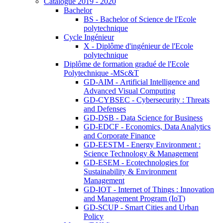
Catalogue 2019 - 2020
Bachelor
BS - Bachelor of Science de l'Ecole
polytechnique
Cycle Ingénieur
X - Diplôme d'ingénieur de l'Ecole
polytechnique
Diplôme de formation gradué de l'Ecole
Polytechnique -MSc&T
GD-AIM - Artificial Intelligence and
Advanced Visual Computing
GD-CYBSEC - Cybersecurity : Threats
and Defenses
GD-DSB - Data Science for Business
GD-EDCF - Economics, Data Analytics
and Corporate Finance
GD-EESTM - Energy Environment :
Science Technology & Management
GD-ESEM - Ecotechnologies for
Sustainability & Environment
Management
GD-IOT - Internet of Things : Innovation
and Management Program (IoT)
GD-SCUP - Smart Cities and Urban
Policy