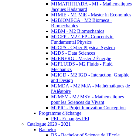
M1MATHJHADA - M1 - Mathematiques
Jacques Hadamard
M1MIE - M1 MiE - Master in Economics
M2BIOMECA - M2 Biomeca -
Biomechanics
M2BM - M2 Biomechanics
M2CFP - M2 CFP - Concepts in
Fundamental Physics
M2CPS - Cyber Physical System
M2DS - Data Sciences
M2ENERG - Master 2 Énergie
M2FLUIDS - M2 Fluids - Fluid
Mechanics
M2IGD - M2 IGD - Interaction, Graphic
and Design
M2MDA - M2 MdA - Mathématiques de
l'Aléatoire
M2MSV - M2 MSV - Mathématiques
pour les Sciences du Vivant
M2PIC - Projet Innovation Conception
Programme d'échange
PEI - Echanges PEI
Catalogue 2020 - 2021
Bachelor
BS - Bachelor of Science de l'Ecole