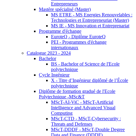
Entrepreneurs
Mastère spécialisé (Master)
MS ETRE - MS Energies Renouvelables :
Technologies et Entrepreneuriat (Master)
MS IE - MS Innovation et Entreprenariat
Programme d'échange
EuroteQ - Diplôme EuroteQ
PEI - Programmes d'échange
internationaux
Catalogue 2023 - 2024
Bachelor
BS - Bachelor of Science de l'Ecole
polytechnique
Cycle Ingénieur
X - Titre d’Ingénieur diplômé de l’École
polytechnique
Diplôme de formation gradué de l'Ecole
Polytechnique -MSc&T
MScT-AI-ViC - MScT-Artificial
Intelligence and Advanced Visual
Computing
MScT-CTD - MScT-Cybersecurity :
Threats and Defenses
MScT-DDDF - MScT-Double Degree
Data and Finance (DDDF)