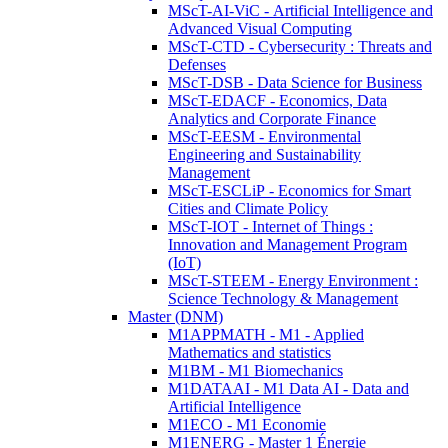
MScT-AI-ViC - Artificial Intelligence and
Advanced Visual Computing
MScT-CTD - Cybersecurity : Threats and
Defenses
MScT-DSB - Data Science for Business
MScT-EDACF - Economics, Data
Analytics and Corporate Finance
MScT-EESM - Environmental
Engineering and Sustainability
Management
MScT-ESCLiP - Economics for Smart
Cities and Climate Policy
MScT-IOT - Internet of Things :
Innovation and Management Program
(IoT)
MScT-STEEM - Energy Environment :
Science Technology & Management
Master (DNM)
M1APPMATH - M1 - Applied
Mathematics and statistics
M1BM - M1 Biomechanics
M1DATAAI - M1 Data AI - Data and
Artificial Intelligence
M1ECO - M1 Economie
M1ENERG - Master 1 Énergie