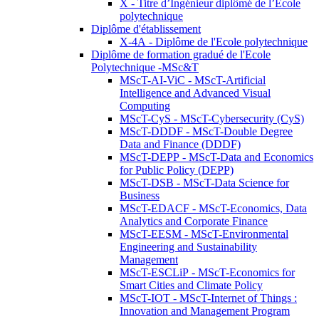
X - Titre d’Ingénieur diplômé de l’École
polytechnique
Diplôme d'établissement
X-4A - Diplôme de l'Ecole polytechnique
Diplôme de formation gradué de l'Ecole
Polytechnique -MSc&T
MScT-AI-ViC - MScT-Artificial
Intelligence and Advanced Visual
Computing
MScT-CyS - MScT-Cybersecurity (CyS)
MScT-DDDF - MScT-Double Degree
Data and Finance (DDDF)
MScT-DEPP - MScT-Data and Economics
for Public Policy (DEPP)
MScT-DSB - MScT-Data Science for
Business
MScT-EDACF - MScT-Economics, Data
Analytics and Corporate Finance
MScT-EESM - MScT-Environmental
Engineering and Sustainability
Management
MScT-ESCLiP - MScT-Economics for
Smart Cities and Climate Policy
MScT-IOT - MScT-Internet of Things :
Innovation and Management Program