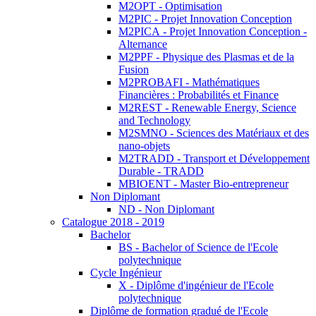
M2OPT - Optimisation
M2PIC - Projet Innovation Conception
M2PICA - Projet Innovation Conception -
Alternance
M2PPF - Physique des Plasmas et de la
Fusion
M2PROBAFI - Mathématiques
Financières : Probabilités et Finance
M2REST - Renewable Energy, Science
and Technology
M2SMNO - Sciences des Matériaux et des
nano-objets
M2TRADD - Transport et Développement
Durable - TRADD
MBIOENT - Master Bio-entrepreneur
Non Diplomant
ND - Non Diplomant
Catalogue 2018 - 2019
Bachelor
BS - Bachelor of Science de l'Ecole
polytechnique
Cycle Ingénieur
X - Diplôme d'ingénieur de l'Ecole
polytechnique
Diplôme de formation gradué de l'Ecole