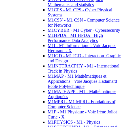
Mathematics and statistics
M1CPS - M1 CPS - Cyber Physical
Systems
M1CSN - M1 CSN - Computer Science
for Networks
M1CYBER - M1 Cyber - Cybersecurity
M1HPDA - M1 HPDA - High
Performance Data Analytics
M1I - M1 Informatique - Voie Jacques
Herbrand - X
M1IGD - M1 IGD - Interaction, Graphic
and Design
M1INTTRACPHY - M1 - International
Track in Physics
M1MAP - M1 Mathématiques et
Applications - Voie Jacques Hadamard -
École Polytechnique
M1MATHAPP - M1 - Mathématiques
Appliquées
M1MPRI - M1 MPRI - Foudations of
Computer Science
M1P - M1 Physique - Voie Irène Joliot
Curie - X
M1PHYSICS - M1 - Physics