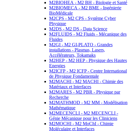
M2BIOHEA - M2 BH - Biologie et Santé
M2BIOMECA - M2 BME - Ingénierie
BioMédicale
M2CPS - M2 CPS - Système Cyber
Physique
M2DS - M2 DS - Data Science
M2FLUIDS - M2 Fluids - Mécanique des
Fluides
M2GI - M2 GI-PLATO - Grandes
installations - Plasmas, Lasers,
Accélérateurs, Tokamaks
M2HEP - M2 HEP - Physique des Hautes
Energies
M2ICFP - M2 ICFP - Centre International
de Physique Fondamentale
M2MACHI - M2 MACHI - Chimie des
Matériaux et Interfaces
M2MARES - M2 PBR - Physique par
Recherche
M2MATHMOD - M2 MM - Modélisation
Mathématique
M2MECENCLI - M2 MECENCLI -
Génie Mécanique pour les Cliniciens
M2MOCHI - M2 MoChI - Chimie
Moléculaire et Interfaces