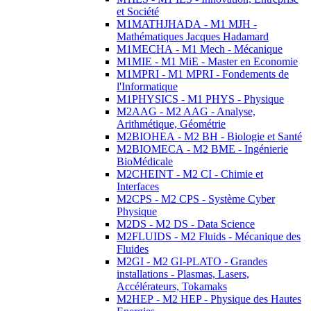
et Société
M1MATHJHADA - M1 MJH -
Mathématiques Jacques Hadamard
M1MECHA - M1 Mech - Mécanique
M1MIE - M1 MiE - Master en Economie
M1MPRI - M1 MPRI - Fondements de
l'Informatique
M1PHYSICS - M1 PHYS - Physique
M2AAG - M2 AAG - Analyse,
Arithmétique, Géométrie
M2BIOHEA - M2 BH - Biologie et Santé
M2BIOMECA - M2 BME - Ingénierie
BioMédicale
M2CHEINT - M2 CI - Chimie et
Interfaces
M2CPS - M2 CPS - Système Cyber
Physique
M2DS - M2 DS - Data Science
M2FLUIDS - M2 Fluids - Mécanique des
Fluides
M2GI - M2 GI-PLATO - Grandes
installations - Plasmas, Lasers,
Accélérateurs, Tokamaks
M2HEP - M2 HEP - Physique des Hautes