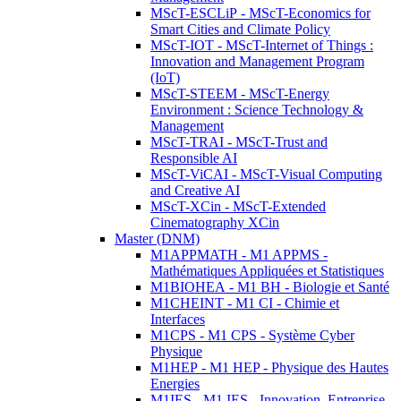
MScT-ESCLiP - MScT-Economics for
Smart Cities and Climate Policy
MScT-IOT - MScT-Internet of Things :
Innovation and Management Program
(IoT)
MScT-STEEM - MScT-Energy
Environment : Science Technology &
Management
MScT-TRAI - MScT-Trust and
Responsible AI
MScT-ViCAI - MScT-Visual Computing
and Creative AI
MScT-XCin - MScT-Extended
Cinematography XCin
Master (DNM)
M1APPMATH - M1 APPMS -
Mathématiques Appliquées et Statistiques
M1BIOHEA - M1 BH - Biologie et Santé
M1CHEINT - M1 CI - Chimie et
Interfaces
M1CPS - M1 CPS - Système Cyber
Physique
M1HEP - M1 HEP - Physique des Hautes
Energies
M1IES - M1 IES - Innovation, Entreprise