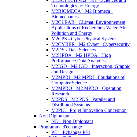
M1SCTECHNRJ - M1 - Sciences and
Technologies for Energy
M2BIOMECA - M2 Biomeca -
Biomechanics
M2CLEAR - CLimat, Environnement,
Applications et Recherche - Water, Air,
Pollution and Energy
M2CPS - Cyber Physical System
M2CYBER - M2 Cyber - Cybersecurity
M2DS - Data Sciences
M2HPDA - M2 HPDA - High
Performance Data Analytics
M2IGD - M2 IGD - Interaction, Graphic
and Design
M2MPRI - M2 MPRI - Foudations of
Computer Science
M2MPRO - M2 MPRO - Operation
Research
M2PDS - M2 PDS - Parallel and
Distributed Systems
M2PIC - Projet Innovation Conception
Non Diplomant
ND - Non Diplomant
Programme d'échange
PEI - Echanges PEI