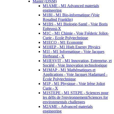
Master (DNM)
M1AME - M1 Advanced materials
engineering
M1BI - M1 Bio-informatique (Voie
Rosalind Franklin)
M1BS - M1 Biologie-Santé - Voie Boris
Ephrussi-X
M1C - M1 Chimie - Voie Fréderic Joliot-
Curie - Ecole Polytechnique
M1ECO - M1 Economie
M1HEP - M1 High Energy Physics
M1I - M1 Informatique - Voie Jacques
Herbrand - X
M1IESVIT - M1 Innovation, Entreprise, et
Société - Voie Innovation technologique
M1MAP - M1 Mathématiques et
Applications - Voie Jacques Hadamard -
École Polytechnique
M1P - M1 Physique - Voie Irène Joliot
Curie - X
M1STEPE - M1 STEPE - Sciences pour
les défis de l'environnement/Sciences for
environmentals challenges
M2AME - Advanced materials
engineering