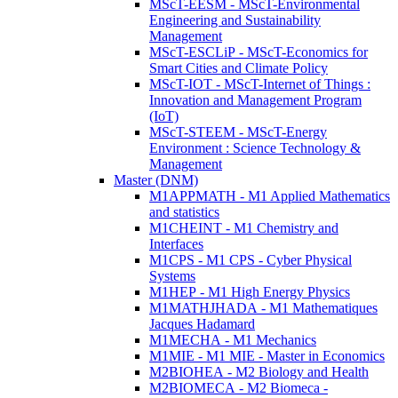
MScT-EESM - MScT-Environmental
Engineering and Sustainability
Management
MScT-ESCLiP - MScT-Economics for
Smart Cities and Climate Policy
MScT-IOT - MScT-Internet of Things :
Innovation and Management Program
(IoT)
MScT-STEEM - MScT-Energy
Environment : Science Technology &
Management
Master (DNM)
M1APPMATH - M1 Applied Mathematics
and statistics
M1CHEINT - M1 Chemistry and
Interfaces
M1CPS - M1 CPS - Cyber Physical
Systems
M1HEP - M1 High Energy Physics
M1MATHJHADA - M1 Mathematiques
Jacques Hadamard
M1MECHA - M1 Mechanics
M1MIE - M1 MIE - Master in Economics
M2BIOHEA - M2 Biology and Health
M2BIOMECA - M2 Biomeca -