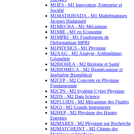
M1IES - M1 Innovation, Entreprise et
Société
M1MATHJHADA - M1 Mathématiques
Jacques Hadamard
M1MECHA - M1 Mécanique
M1MIE - M1 en Economie
M1MPRI - M1 Fondements de
l'Informatique MPRI
M1PHYSICS - M1 Physique
M2AAG - M2 Analyse, Arithmétique,
Géométrie
M2BIOHEA - M2 Biologie et Santé
M2BIOMECA - M2 Biomécanique et
Ingéniérie Biomédical
M2CFP - M2 Concepts en Physique
Fondamentale
M2CPS - M2 Système Cyber Physique
M2DS - M2 Data Science
M2FLUIDS - M2 Mécanique des Fluides
M2GI - M2 Grands Instruments
M2HEP - M2 Physique des Hautes
Energies
M2MARES - M2 Physique par Recherche
M2MATCHEINT - M2 Chimie des