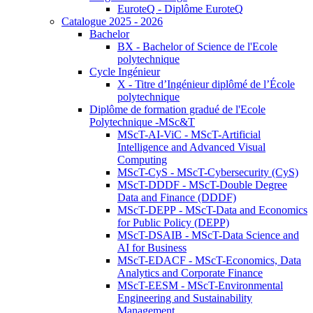
EuroteQ - Diplôme EuroteQ
Catalogue 2025 - 2026
Bachelor
BX - Bachelor of Science de l'Ecole
polytechnique
Cycle Ingénieur
X - Titre d’Ingénieur diplômé de l’École
polytechnique
Diplôme de formation gradué de l'Ecole
Polytechnique -MSc&T
MScT-AI-ViC - MScT-Artificial
Intelligence and Advanced Visual
Computing
MScT-CyS - MScT-Cybersecurity (CyS)
MScT-DDDF - MScT-Double Degree
Data and Finance (DDDF)
MScT-DEPP - MScT-Data and Economics
for Public Policy (DEPP)
MScT-DSAIB - MScT-Data Science and
AI for Business
MScT-EDACF - MScT-Economics, Data
Analytics and Corporate Finance
MScT-EESM - MScT-Environmental
Engineering and Sustainability
Management