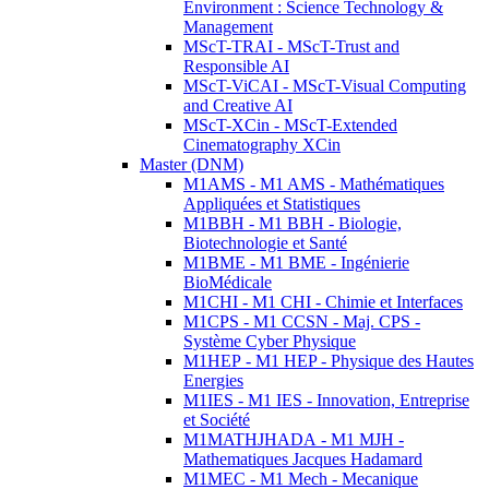
Environment : Science Technology &
Management
MScT-TRAI - MScT-Trust and
Responsible AI
MScT-ViCAI - MScT-Visual Computing
and Creative AI
MScT-XCin - MScT-Extended
Cinematography XCin
Master (DNM)
M1AMS - M1 AMS - Mathématiques
Appliquées et Statistiques
M1BBH - M1 BBH - Biologie,
Biotechnologie et Santé
M1BME - M1 BME - Ingénierie
BioMédicale
M1CHI - M1 CHI - Chimie et Interfaces
M1CPS - M1 CCSN - Maj. CPS -
Système Cyber Physique
M1HEP - M1 HEP - Physique des Hautes
Energies
M1IES - M1 IES - Innovation, Entreprise
et Société
M1MATHJHADA - M1 MJH -
Mathematiques Jacques Hadamard
M1MEC - M1 Mech - Mecanique