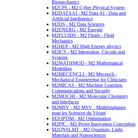
Biomechanics
M2CPS - M2 Cyber Physical System
M2DATAAI - M2 Data AI - Data and
Artificial Intelligence
M2DS - M2 Data Sciences
M2ENERG - M2 Énergie
M2FLUIDS - M2 Fluids - Fluid
Mechanics
M2HEP - M2 High Energy physics
M2ICS - M2 Integration, Circuits and
Systems
M2MATHMOD - M2 Mathematical
Modelling
M2MECENCLI - M2 Mecencli -
Mechanical Engineering for Clinicians
M2MICAS - M2 Machine Learning,
Communications and Security
M2MOCHI - M2 Molecular Chemistry
and Interfaces
M2MSV - M2 MSV - Mathématiques
pour les Sciences du Vivant
M2OPTIM - M2 Optimisation
M2PIC - M2 Projet Innovation Conception
M2QNSLMT - M2 Quantum, Light,
Materials and Nanosciences