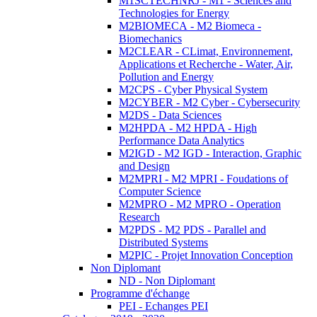
M1SCTECHNRJ - M1 - Sciences and
Technologies for Energy
M2BIOMECA - M2 Biomeca -
Biomechanics
M2CLEAR - CLimat, Environnement,
Applications et Recherche - Water, Air,
Pollution and Energy
M2CPS - Cyber Physical System
M2CYBER - M2 Cyber - Cybersecurity
M2DS - Data Sciences
M2HPDA - M2 HPDA - High
Performance Data Analytics
M2IGD - M2 IGD - Interaction, Graphic
and Design
M2MPRI - M2 MPRI - Foudations of
Computer Science
M2MPRO - M2 MPRO - Operation
Research
M2PDS - M2 PDS - Parallel and
Distributed Systems
M2PIC - Projet Innovation Conception
Non Diplomant
ND - Non Diplomant
Programme d'échange
PEI - Echanges PEI