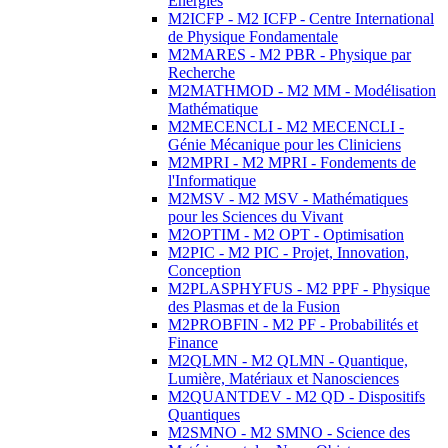
Energies
M2ICFP - M2 ICFP - Centre International
de Physique Fondamentale
M2MARES - M2 PBR - Physique par
Recherche
M2MATHMOD - M2 MM - Modélisation
Mathématique
M2MECENCLI - M2 MECENCLI -
Génie Mécanique pour les Cliniciens
M2MPRI - M2 MPRI - Fondements de
l'Informatique
M2MSV - M2 MSV - Mathématiques
pour les Sciences du Vivant
M2OPTIM - M2 OPT - Optimisation
M2PIC - M2 PIC - Projet, Innovation,
Conception
M2PLASPHYFUS - M2 PPF - Physique
des Plasmas et de la Fusion
M2PROBFIN - M2 PF - Probabilités et
Finance
M2QLMN - M2 QLMN - Quantique,
Lumière, Matériaux et Nanosciences
M2QUANTDEV - M2 QD - Dispositifs
Quantiques
M2SMNO - M2 SMNO - Science des