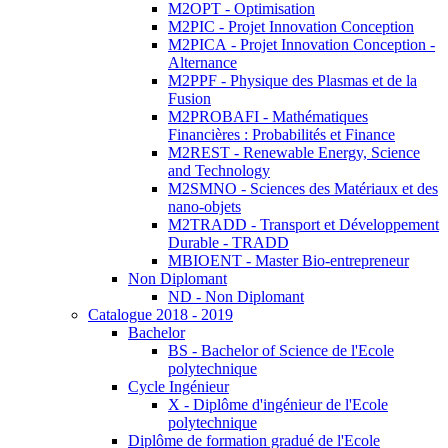
M2OPT - Optimisation
M2PIC - Projet Innovation Conception
M2PICA - Projet Innovation Conception -
Alternance
M2PPF - Physique des Plasmas et de la
Fusion
M2PROBAFI - Mathématiques
Financières : Probabilités et Finance
M2REST - Renewable Energy, Science
and Technology
M2SMNO - Sciences des Matériaux et des
nano-objets
M2TRADD - Transport et Développement
Durable - TRADD
MBIOENT - Master Bio-entrepreneur
Non Diplomant
ND - Non Diplomant
Catalogue 2018 - 2019
Bachelor
BS - Bachelor of Science de l'Ecole
polytechnique
Cycle Ingénieur
X - Diplôme d'ingénieur de l'Ecole
polytechnique
Diplôme de formation gradué de l'Ecole