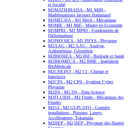
et Société
M1MATHJHADA - M1 MJH -
Mathématiques Jacques Hadamard
M1MECHA - M1 Mech - Mécanique
M1MIE - M1 MiE - Master en Economie
M1MPRI - M1 MPRI - Fondements de
l'Informatique
M1PHYSICS - M1 PHYS - Physique
M2AAG - M2 AAG - Analyse,
Arithmétique, Géométrie
M2BIOHEA - M2 BH - Biologie et Santé
M2BIOMECA - M2 BME - Ingénierie
BioMédicale
M2CHEINT - M2 CI - Chimie et
Interfaces
M2CPS - M2 CPS - Système Cyber
Physique
M2DS - M2 DS - Data Science
M2FLUIDS - M2 Fluids - Mécanique des
Fluides
M2GI - M2 GI-PLATO - Grandes
installations - Plasmas, Lasers,
Accélérateurs, Tokamaks
M2HEP - M2 HEP - Physique des Hautes