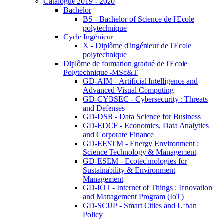
Catalogue 2019 - 2020
Bachelor
BS - Bachelor of Science de l'Ecole
polytechnique
Cycle Ingénieur
X - Diplôme d'ingénieur de l'Ecole
polytechnique
Diplôme de formation gradué de l'Ecole
Polytechnique -MSc&T
GD-AIM - Artificial Intelligence and
Advanced Visual Computing
GD-CYBSEC - Cybersecurity : Threats
and Defenses
GD-DSB - Data Science for Business
GD-EDCF - Economics, Data Analytics
and Corporate Finance
GD-EESTM - Energy Environment :
Science Technology & Management
GD-ESEM - Ecotechnologies for
Sustainability & Environment
Management
GD-IOT - Internet of Things : Innovation
and Management Program (IoT)
GD-SCUP - Smart Cities and Urban
Policy