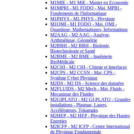
M1MIE - M1 MiE - Master en Economie
M1MPRI - M1 FODQ - Maj. MPRI -
Fondements de l'Informatique
M1PHYS - M1 PHYS - Physique
M1QMI - M1 FODQ - Maj. QMI -
Quantique, Mathematiques, Informatique
M2AAG - M2 AAG - Analyse,
Arithmétique, Géométrie
M2BBH - M2 BBH - Biologie,
Biotechnologie et Santé
M2BME - M2 BME - Ingénierie
BioMédicale
M2CHI - M2 CHI - Chimie et Interfaces
M2CPS - M2 CCSN - Maj. CPS -
Système Cyber Physique
M2DS - M2 DS - Science des données
M2FLUIDS - M2 Mech - Maj. Fluids -
Mecanique des Fluides
M2GIPLATO - M2 GI-PLATO - Grandes
installations - Plasmas, Lasers,
Accélérateurs, Tokamaks
M2HEP - M2 HEP - Physique des Hautes
Energies
M2ICFP - M2 ICFP - Centre International
de Physique Fondamentale