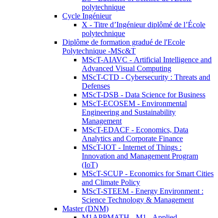
polytechnique
Cycle Ingénieur
X - Titre d’Ingénieur diplômé de l’École
polytechnique
Diplôme de formation gradué de l'Ecole
Polytechnique -MSc&T
MScT-AIAVC - Artificial Intelligence and
Advanced Visual Computing
MScT-CTD - Cybersecurity : Threats and
Defenses
MScT-DSB - Data Science for Business
MScT-ECOSEM - Environmental
Engineering and Sustainability
Management
MScT-EDACF - Economics, Data
Analytics and Corporate Finance
MScT-IOT - Internet of Things :
Innovation and Management Program
(IoT)
MScT-SCUP - Economics for Smart Cities
and Climate Policy
MScT-STEEM - Energy Environment :
Science Technology & Management
Master (DNM)
M1APPMATH - M1 - Applied