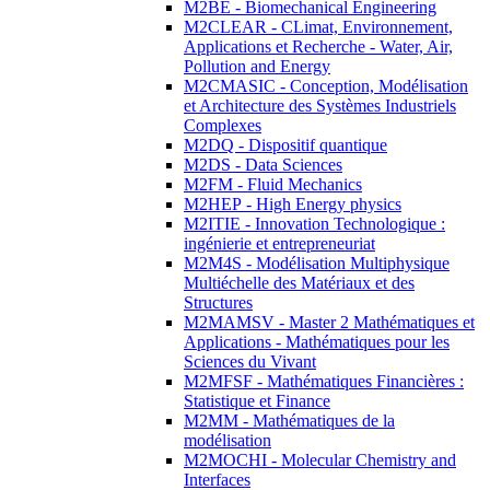
M2BE - Biomechanical Engineering
M2CLEAR - CLimat, Environnement,
Applications et Recherche - Water, Air,
Pollution and Energy
M2CMASIC - Conception, Modélisation
et Architecture des Systèmes Industriels
Complexes
M2DQ - Dispositif quantique
M2DS - Data Sciences
M2FM - Fluid Mechanics
M2HEP - High Energy physics
M2ITIE - Innovation Technologique :
ingénierie et entrepreneuriat
M2M4S - Modélisation Multiphysique
Multiéchelle des Matériaux et des
Structures
M2MAMSV - Master 2 Mathématiques et
Applications - Mathématiques pour les
Sciences du Vivant
M2MFSF - Mathématiques Financières :
Statistique et Finance
M2MM - Mathématiques de la
modélisation
M2MOCHI - Molecular Chemistry and
Interfaces