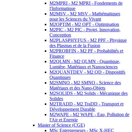
M2MPRI - M2 MPRI - Fondements de
l'Informatique
M2MSV - M2 MSV - Mathématiques
pour les Sciences du Vivant
M2OPTIM - M2 OPT - Optimisation
M2PIC - M2 PIC - Projet, Innovation,
Conception
M2PLASPHYFUS - M2 PPF - Physique
des Plasmas et de la Fusion
M2PROBFIN - M2 PF - Probabilités et
Finance
M2QLMN - M2 QLMN - Quantique,
Lumière, Matériaux et Nanosciences
M2QUANTDEV - M2 QD - Dispositifs
Quantiques
M2SMNO - M2 SMNO - Science des
Matériaux et des Nano-Objets
M2SOLIDS - M2 Solids - Mécanique des
Solides
M2TRADD - M2 TraDD - Transport et
Développement Durable
M2WAPE - M2 WAPE - Eau, Pollution de
l'Air et Energie
Master of Science (CGE)
MSc Entrepreneurs - MSc X-HEC