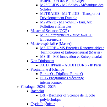
Matériaux et des Nano-Objets
M2SOLIDS - M2 Solids - Mécanique des
Solides
M2TRADD - M2 TraDD - Transport et
Développement Durable
M2WAPE - M2 WAPE - Eau, Air,
Pollution et Énergies
Master of Science (CGE)
MSc Entrepreneurs - MSc X-HEC
Entrepreneurs
Mastère spécialisé (Master)
MS ETRE - MS Energies Renouvelables :
Technologies et Entrepreneuriat (Master)
MS IE - MS Innovation et Entreprenariat
Non Diplomant
AUD_IPParis - AUDITEURS - IP Paris
Programme d'échange
EuroteQ - Diplôme EuroteQ
PEI - Programmes d'échange
internationaux
Catalogue 2024 - 2025
Bachelor
BX - Bachelor of Science de l'Ecole
polytechnique
Cycle Ingénieur