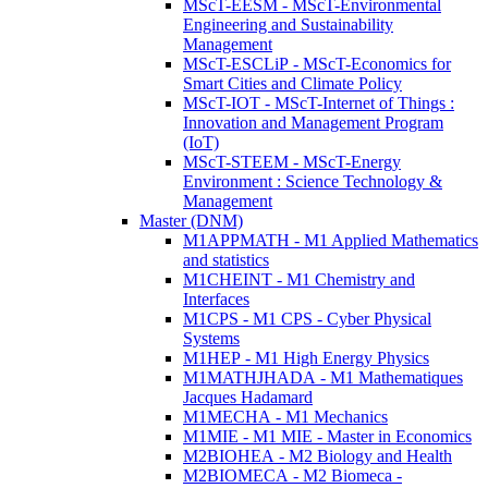
MScT-EESM - MScT-Environmental
Engineering and Sustainability
Management
MScT-ESCLiP - MScT-Economics for
Smart Cities and Climate Policy
MScT-IOT - MScT-Internet of Things :
Innovation and Management Program
(IoT)
MScT-STEEM - MScT-Energy
Environment : Science Technology &
Management
Master (DNM)
M1APPMATH - M1 Applied Mathematics
and statistics
M1CHEINT - M1 Chemistry and
Interfaces
M1CPS - M1 CPS - Cyber Physical
Systems
M1HEP - M1 High Energy Physics
M1MATHJHADA - M1 Mathematiques
Jacques Hadamard
M1MECHA - M1 Mechanics
M1MIE - M1 MIE - Master in Economics
M2BIOHEA - M2 Biology and Health
M2BIOMECA - M2 Biomeca -