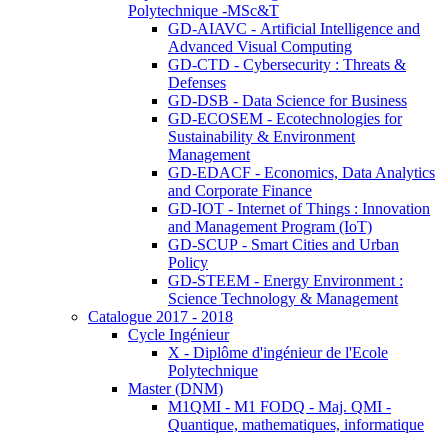
Polytechnique -MSc&T
GD-AIAVC - Artificial Intelligence and
Advanced Visual Computing
GD-CTD - Cybersecurity : Threats &
Defenses
GD-DSB - Data Science for Business
GD-ECOSEM - Ecotechnologies for
Sustainability & Environment
Management
GD-EDACF - Economics, Data Analytics
and Corporate Finance
GD-IOT - Internet of Things : Innovation
and Management Program (IoT)
GD-SCUP - Smart Cities and Urban
Policy
GD-STEEM - Energy Environment :
Science Technology & Management
Catalogue 2017 - 2018
Cycle Ingénieur
X - Diplôme d'ingénieur de l'Ecole
Polytechnique
Master (DNM)
M1QMI - M1 FODQ - Maj. QMI -
Quantique, mathematiques, informatique