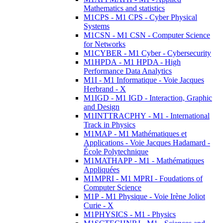
Mathematics and statistics
M1CPS - M1 CPS - Cyber Physical
Systems
M1CSN - M1 CSN - Computer Science
for Networks
M1CYBER - M1 Cyber - Cybersecurity
M1HPDA - M1 HPDA - High
Performance Data Analytics
M1I - M1 Informatique - Voie Jacques
Herbrand - X
M1IGD - M1 IGD - Interaction, Graphic
and Design
M1INTTRACPHY - M1 - International
Track in Physics
M1MAP - M1 Mathématiques et
Applications - Voie Jacques Hadamard -
École Polytechnique
M1MATHAPP - M1 - Mathématiques
Appliquées
M1MPRI - M1 MPRI - Foudations of
Computer Science
M1P - M1 Physique - Voie Irène Joliot
Curie - X
M1PHYSICS - M1 - Physics