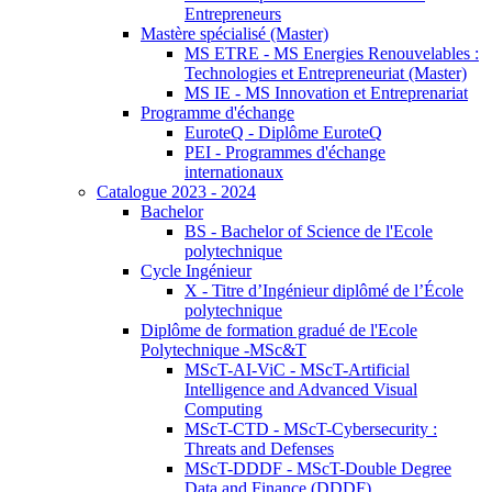
Entrepreneurs
Mastère spécialisé (Master)
MS ETRE - MS Energies Renouvelables :
Technologies et Entrepreneuriat (Master)
MS IE - MS Innovation et Entreprenariat
Programme d'échange
EuroteQ - Diplôme EuroteQ
PEI - Programmes d'échange
internationaux
Catalogue 2023 - 2024
Bachelor
BS - Bachelor of Science de l'Ecole
polytechnique
Cycle Ingénieur
X - Titre d’Ingénieur diplômé de l’École
polytechnique
Diplôme de formation gradué de l'Ecole
Polytechnique -MSc&T
MScT-AI-ViC - MScT-Artificial
Intelligence and Advanced Visual
Computing
MScT-CTD - MScT-Cybersecurity :
Threats and Defenses
MScT-DDDF - MScT-Double Degree
Data and Finance (DDDF)