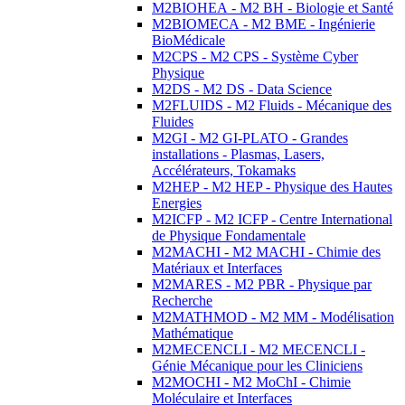
M2BIOHEA - M2 BH - Biologie et Santé
M2BIOMECA - M2 BME - Ingénierie
BioMédicale
M2CPS - M2 CPS - Système Cyber
Physique
M2DS - M2 DS - Data Science
M2FLUIDS - M2 Fluids - Mécanique des
Fluides
M2GI - M2 GI-PLATO - Grandes
installations - Plasmas, Lasers,
Accélérateurs, Tokamaks
M2HEP - M2 HEP - Physique des Hautes
Energies
M2ICFP - M2 ICFP - Centre International
de Physique Fondamentale
M2MACHI - M2 MACHI - Chimie des
Matériaux et Interfaces
M2MARES - M2 PBR - Physique par
Recherche
M2MATHMOD - M2 MM - Modélisation
Mathématique
M2MECENCLI - M2 MECENCLI -
Génie Mécanique pour les Cliniciens
M2MOCHI - M2 MoChI - Chimie
Moléculaire et Interfaces