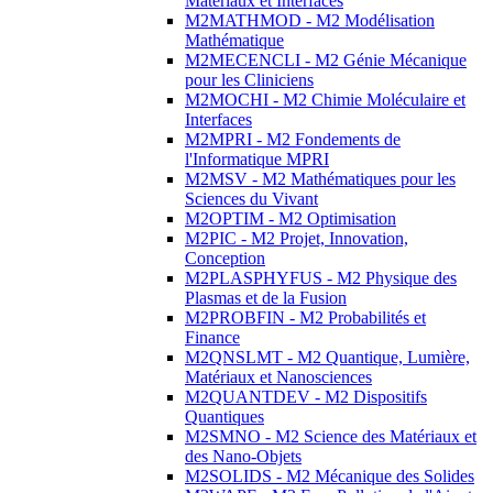
Matériaux et Interfaces
M2MATHMOD - M2 Modélisation
Mathématique
M2MECENCLI - M2 Génie Mécanique
pour les Cliniciens
M2MOCHI - M2 Chimie Moléculaire et
Interfaces
M2MPRI - M2 Fondements de
l'Informatique MPRI
M2MSV - M2 Mathématiques pour les
Sciences du Vivant
M2OPTIM - M2 Optimisation
M2PIC - M2 Projet, Innovation,
Conception
M2PLASPHYFUS - M2 Physique des
Plasmas et de la Fusion
M2PROBFIN - M2 Probabilités et
Finance
M2QNSLMT - M2 Quantique, Lumière,
Matériaux et Nanosciences
M2QUANTDEV - M2 Dispositifs
Quantiques
M2SMNO - M2 Science des Matériaux et
des Nano-Objets
M2SOLIDS - M2 Mécanique des Solides