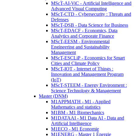
MScT-AI-ViC - Artificial Intelligence and
Advanced Visual Computing
MScT-CTD - Cybersecurity : Threats and
Defenses
MScT-DSB - Data Science for Business
MScT-EDACF - Economics, Data
Analytics and Corporate Finance
MScT-EESM - Environmental
Engineering and Sustainability
Management
MScT-ESCLiP - Economics for Smart
Cities and Climate Policy
MScT-IOT - Internet of Things :
Innovation and Management Program
(IoT)
MScT-STEEM - Energy Environment :
Science Technology & Management
Master (DNM)
M1APPMATH - M1 - Applied
Mathematics and statistics
M1BM - M1 Biomechanics
M1DATAAI - M1 Data AI - Data and
Artificial Intelligence
M1ECO - M1 Economie
M1ENERG - Master 1 Énergie