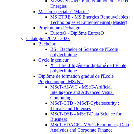
M2WAPE - M2 Eau, Pollution de l'Air et
Energies
Mastère spécialisé (Master)
MS ETRE - MS Energies Renouvelables :
Technologies et Entrepreneuriat (Master)
Programme d'échange
EuroteQ - Diplôme EuroteQ
Catalogue 2022 - 2023
Bachelor
BS - Bachelor of Science de l'Ecole
polytechnique
Cycle Ingénieur
X - Titre d’Ingénieur diplômé de l’École
polytechnique
Diplôme de formation gradué de l'Ecole
Polytechnique -MSc&T
MScT-AI-ViC - MScT-Artificial
Intelligence and Advanced Visual
Computing
MScT-CTD - MScT-Cybersecurity :
Threats and Defenses
MScT-DSB - MScT-Data Science for
Business
MScT-EDACF - MScT-Economics, Data
Analytics and Corporate Finance