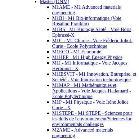
Master (DNM)
M1AME - M1 Advanced materials
engineering
M1BI - M1 Bio-informatique (Voie
Rosalind Franklin)
M1BS - M1 Biologie-Santé - Voie Boris
Ephrussi-X
M1C - M1 Chimie - Voie Fréderic Joliot-
Curie - Ecole Polytechnique
M1ECO - M1 Economie
M1HEP - M1 High Energy Physics
M1I - M1 Informatique - Voie Jacques
Herbrand - X
M1IESVIT - M1 Innovation, Entreprise, et
Société - Voie Innovation technologique
M1MAP - M1 Mathématiques et
Applications - Voie Jacques Hadamard -
École Polytechnique
M1P - M1 Physique - Voie Irène Joliot
Curie - X
M1STEPE - M1 STEPE - Sciences pour
les défis de l'environnement/Sciences for
environmentals challenges
M2AME - Advanced materials
engineering