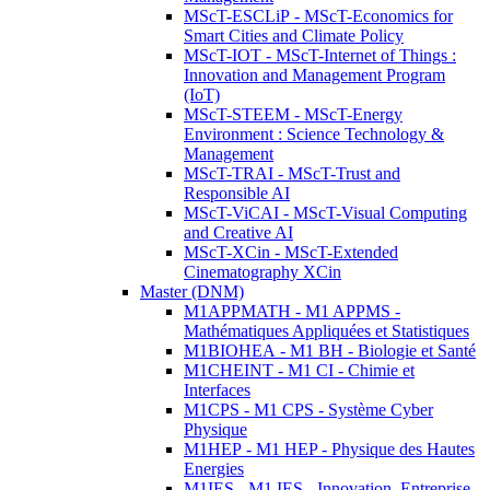
MScT-ESCLiP - MScT-Economics for
Smart Cities and Climate Policy
MScT-IOT - MScT-Internet of Things :
Innovation and Management Program
(IoT)
MScT-STEEM - MScT-Energy
Environment : Science Technology &
Management
MScT-TRAI - MScT-Trust and
Responsible AI
MScT-ViCAI - MScT-Visual Computing
and Creative AI
MScT-XCin - MScT-Extended
Cinematography XCin
Master (DNM)
M1APPMATH - M1 APPMS -
Mathématiques Appliquées et Statistiques
M1BIOHEA - M1 BH - Biologie et Santé
M1CHEINT - M1 CI - Chimie et
Interfaces
M1CPS - M1 CPS - Système Cyber
Physique
M1HEP - M1 HEP - Physique des Hautes
Energies
M1IES - M1 IES - Innovation, Entreprise