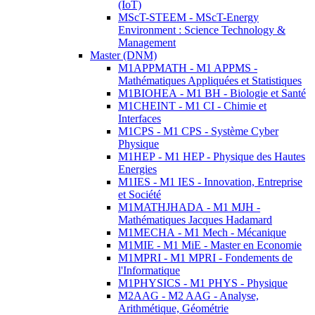
(IoT)
MScT-STEEM - MScT-Energy
Environment : Science Technology &
Management
Master (DNM)
M1APPMATH - M1 APPMS -
Mathématiques Appliquées et Statistiques
M1BIOHEA - M1 BH - Biologie et Santé
M1CHEINT - M1 CI - Chimie et
Interfaces
M1CPS - M1 CPS - Système Cyber
Physique
M1HEP - M1 HEP - Physique des Hautes
Energies
M1IES - M1 IES - Innovation, Entreprise
et Société
M1MATHJHADA - M1 MJH -
Mathématiques Jacques Hadamard
M1MECHA - M1 Mech - Mécanique
M1MIE - M1 MiE - Master en Economie
M1MPRI - M1 MPRI - Fondements de
l'Informatique
M1PHYSICS - M1 PHYS - Physique
M2AAG - M2 AAG - Analyse,
Arithmétique, Géométrie