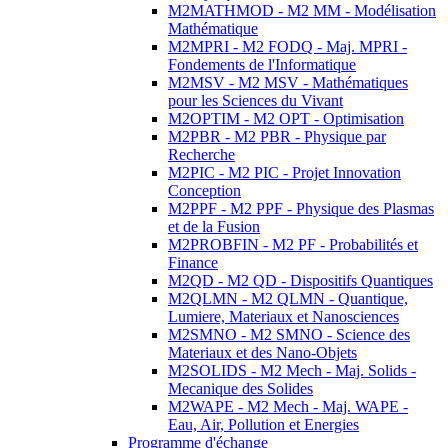
M2MATHMOD - M2 MM - Modélisation
Mathématique
M2MPRI - M2 FODQ - Maj. MPRI -
Fondements de l'Informatique
M2MSV - M2 MSV - Mathématiques
pour les Sciences du Vivant
M2OPTIM - M2 OPT - Optimisation
M2PBR - M2 PBR - Physique par
Recherche
M2PIC - M2 PIC - Projet Innovation
Conception
M2PPF - M2 PPF - Physique des Plasmas
et de la Fusion
M2PROBFIN - M2 PF - Probabilités et
Finance
M2QD - M2 QD - Dispositifs Quantiques
M2QLMN - M2 QLMN - Quantique,
Lumiere, Materiaux et Nanosciences
M2SMNO - M2 SMNO - Science des
Materiaux et des Nano-Objets
M2SOLIDS - M2 Mech - Maj. Solids -
Mecanique des Solides
M2WAPE - M2 Mech - Maj. WAPE -
Eau, Air, Pollution et Energies
Programme d'échange