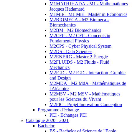
M1MATHJHADA - M1 - Mathematiques
Jacques Hadamard
M1MIE - M1 MiE - Master in Economics
M2BIOMECA - M2 Biomeca -
Biomechanics
M2BM - M2 Biomechanics
M2CFP - M2 CFP - Concepts in
Fundamental Physics
M2CPS - Cyber Physical System
M2DS - Data Sciences
M2ENERG - Master 2 Énergie
M2FLUIDS - M2 Fluids - Fluid
Mechanics
M2IGD - M2 IGD - Interaction, Graphic
and Design
M2MDA - M2 MdA - Mathématiques de
l'Aléatoire
M2MSV - M2 MSV - Mathématiques
pour les Sciences du Vivant
M2PIC - Projet Innovation Conception
Programme d'échange
PEI - Echanges PEI
Catalogue 2020 - 2021
Bachelor
BS - Bachelor of Science de l'Ecole