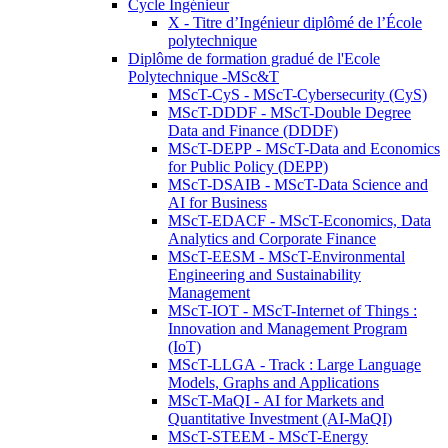
Cycle Ingénieur
X - Titre d’Ingénieur diplômé de l’École
polytechnique
Diplôme de formation gradué de l'Ecole
Polytechnique -MSc&T
MScT-CyS - MScT-Cybersecurity (CyS)
MScT-DDDF - MScT-Double Degree
Data and Finance (DDDF)
MScT-DEPP - MScT-Data and Economics
for Public Policy (DEPP)
MScT-DSAIB - MScT-Data Science and
AI for Business
MScT-EDACF - MScT-Economics, Data
Analytics and Corporate Finance
MScT-EESM - MScT-Environmental
Engineering and Sustainability
Management
MScT-IOT - MScT-Internet of Things :
Innovation and Management Program
(IoT)
MScT-LLGA - Track : Large Language
Models, Graphs and Applications
MScT-MaQI - AI for Markets and
Quantitative Investment (AI-MaQI)
MScT-STEEM - MScT-Energy