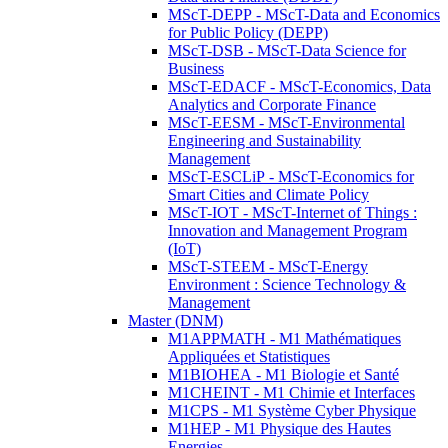
MScT-DEPP - MScT-Data and Economics
for Public Policy (DEPP)
MScT-DSB - MScT-Data Science for
Business
MScT-EDACF - MScT-Economics, Data
Analytics and Corporate Finance
MScT-EESM - MScT-Environmental
Engineering and Sustainability
Management
MScT-ESCLiP - MScT-Economics for
Smart Cities and Climate Policy
MScT-IOT - MScT-Internet of Things :
Innovation and Management Program
(IoT)
MScT-STEEM - MScT-Energy
Environment : Science Technology &
Management
Master (DNM)
M1APPMATH - M1 Mathématiques
Appliquées et Statistiques
M1BIOHEA - M1 Biologie et Santé
M1CHEINT - M1 Chimie et Interfaces
M1CPS - M1 Système Cyber Physique
M1HEP - M1 Physique des Hautes
Energies