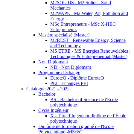
M2SOLIDS - M2 Solids - Solid
Mechanics
M2WAPE - M2 Water, Air, Pollution and
Energy
MSc Entrepreneurs - MSc X-HEC
Entrepreneurs
Mastère spécialisé (Master)
M2REST - Renewable Energy, Science
and Technology
MS ETRE - MS Energies Renouvelables :
Technologies & Entrepreneuriat (Master)
Non Diplomant
ND - Non Diplomant
Programme d'échange
EuroteQ - Diplôme EuroteQ
PEI - Echanges PEI
Catalogue 2021 - 2022
Bachelor
BS - Bachelor of Science de l'Ecole
polytechnique
Cycle Ingénieur
X - Titre d’Ingénieur diplômé de l’École
polytechnique
Diplôme de formation gradué de l'Ecole
Polytechnique -MSc&T