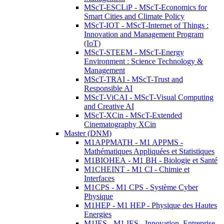
MScT-ESCLiP - MScT-Economics for
Smart Cities and Climate Policy
MScT-IOT - MScT-Internet of Things :
Innovation and Management Program
(IoT)
MScT-STEEM - MScT-Energy
Environment : Science Technology &
Management
MScT-TRAI - MScT-Trust and
Responsible AI
MScT-ViCAI - MScT-Visual Computing
and Creative AI
MScT-XCin - MScT-Extended
Cinematography XCin
Master (DNM)
M1APPMATH - M1 APPMS -
Mathématiques Appliquées et Statistiques
M1BIOHEA - M1 BH - Biologie et Santé
M1CHEINT - M1 CI - Chimie et
Interfaces
M1CPS - M1 CPS - Système Cyber
Physique
M1HEP - M1 HEP - Physique des Hautes
Energies
M1IES - M1 IES - Innovation, Entreprise