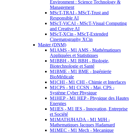
Environment : Science Technology &
Management
MScT-TRAI - MScT-Trust and
Responsible AI
MScT-ViCAI - MScT-Visual Computing
and Creative AI
MScT-XCin - MScT-Extended
Cinematography XCin
Master (DNM)
M1AMS - M1 AMS - Mathématiques
Appliquées et Statistiques
M1BBH - M1 BBH - Biologie,
Biotechnologie et Santé
M1BME - M1 BME - Ingénierie
BioMédicale
M1CHI - M1 CHI - Chimie et Interfaces
M1CPS - M1 CCSN - Maj. CPS -
Système Cyber Physique
M1HEP - M1 HEP - Physique des Hautes
Energies
M1IES - M1 IES - Innovation, Entreprise
et Société
M1MATHJHADA - M1 MJH -
Mathematiques Jacques Hadamard
M1MEC - M1 Mech - Mecanique