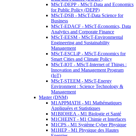
MScT-DEPP - MScT-Data and Economics
for Public Policy (DEPP)
MScT-DSB - MScT-Data Science for
Business
MScT-EDACF - MScT-Economics, Data
Analytics and Corporate Finance
MScT-EESM - MScT-Environmental
Engineering and Sustainability
Management
MScT-ESCLiP - MScT-Economics for
Smart Cities and Climate Policy
MScT-IOT - MScT-Internet of Things :
Innovation and Management Program
(IoT)
MScT-STEEM - MScT-Energy
Environment : Science Technology &
Management
Master (DNM)
M1APPMATH - M1 Mathématiques
Appliquées et Statistiques
M1BIOHEA - M1 Biologie et Santé
M1CHEINT - M1 Chimie et Interfaces
M1CPS - M1 Système Cyber Physique
M1HEP - M1 Physique des Hautes
Energies