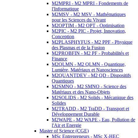
M2MPRI - M2 MPRI - Fondements de
l'Informatique
M2MSV - M2 MSV - Mathématiques
pour les Sciences du Vivant
M2OPTIM - M2 OPT - Optimisation
M2PIC - M2 PIC - Projet, Innovation,
Conception
M2PLASPHYFUS - M2 PPF - Physique
des Plasmas et de la Fusion
M2PROBFIN - M2 PF - Probabilités et
Finance
M2QLMN - M2 QLMN - Quantique,
Lumière, Matériaux et Nanosciences
M2QUANTDEV - M2 QD - Dispositifs
Quantiques
M2SMNO - M2 SMNO - Science des
Matériaux et des Nano-Objets
M2SOLIDS - M2 Solids - Mécanique des
Solides
M2TRADD - M2 TraDD - Transport et
Développement Durable
M2WAPE - M2 WAPE - Eau, Pollution de
l'Air et Energie
Master of Science (CGE)
MSc Entrepreneurs - MSc X-HEC