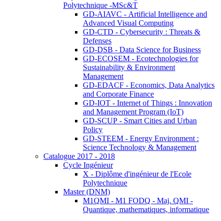
Polytechnique -MSc&T
GD-AIAVC - Artificial Intelligence and
Advanced Visual Computing
GD-CTD - Cybersecurity : Threats &
Defenses
GD-DSB - Data Science for Business
GD-ECOSEM - Ecotechnologies for
Sustainability & Environment
Management
GD-EDACF - Economics, Data Analytics
and Corporate Finance
GD-IOT - Internet of Things : Innovation
and Management Program (IoT)
GD-SCUP - Smart Cities and Urban
Policy
GD-STEEM - Energy Environment :
Science Technology & Management
Catalogue 2017 - 2018
Cycle Ingénieur
X - Diplôme d'ingénieur de l'Ecole
Polytechnique
Master (DNM)
M1QMI - M1 FODQ - Maj. QMI -
Quantique, mathematiques, informatique