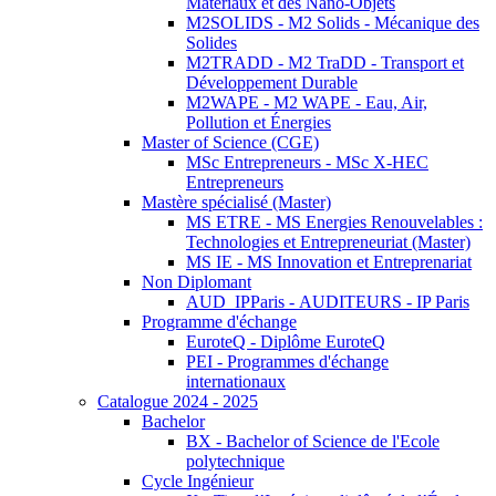
Matériaux et des Nano-Objets
M2SOLIDS - M2 Solids - Mécanique des
Solides
M2TRADD - M2 TraDD - Transport et
Développement Durable
M2WAPE - M2 WAPE - Eau, Air,
Pollution et Énergies
Master of Science (CGE)
MSc Entrepreneurs - MSc X-HEC
Entrepreneurs
Mastère spécialisé (Master)
MS ETRE - MS Energies Renouvelables :
Technologies et Entrepreneuriat (Master)
MS IE - MS Innovation et Entreprenariat
Non Diplomant
AUD_IPParis - AUDITEURS - IP Paris
Programme d'échange
EuroteQ - Diplôme EuroteQ
PEI - Programmes d'échange
internationaux
Catalogue 2024 - 2025
Bachelor
BX - Bachelor of Science de l'Ecole
polytechnique
Cycle Ingénieur