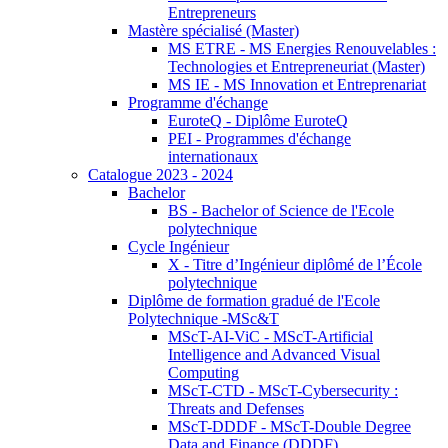
Entrepreneurs
Mastère spécialisé (Master)
MS ETRE - MS Energies Renouvelables :
Technologies et Entrepreneuriat (Master)
MS IE - MS Innovation et Entreprenariat
Programme d'échange
EuroteQ - Diplôme EuroteQ
PEI - Programmes d'échange
internationaux
Catalogue 2023 - 2024
Bachelor
BS - Bachelor of Science de l'Ecole
polytechnique
Cycle Ingénieur
X - Titre d’Ingénieur diplômé de l’École
polytechnique
Diplôme de formation gradué de l'Ecole
Polytechnique -MSc&T
MScT-AI-ViC - MScT-Artificial
Intelligence and Advanced Visual
Computing
MScT-CTD - MScT-Cybersecurity :
Threats and Defenses
MScT-DDDF - MScT-Double Degree
Data and Finance (DDDF)