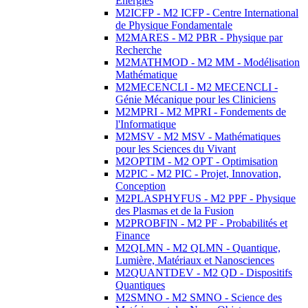
Energies
M2ICFP - M2 ICFP - Centre International
de Physique Fondamentale
M2MARES - M2 PBR - Physique par
Recherche
M2MATHMOD - M2 MM - Modélisation
Mathématique
M2MECENCLI - M2 MECENCLI -
Génie Mécanique pour les Cliniciens
M2MPRI - M2 MPRI - Fondements de
l'Informatique
M2MSV - M2 MSV - Mathématiques
pour les Sciences du Vivant
M2OPTIM - M2 OPT - Optimisation
M2PIC - M2 PIC - Projet, Innovation,
Conception
M2PLASPHYFUS - M2 PPF - Physique
des Plasmas et de la Fusion
M2PROBFIN - M2 PF - Probabilités et
Finance
M2QLMN - M2 QLMN - Quantique,
Lumière, Matériaux et Nanosciences
M2QUANTDEV - M2 QD - Dispositifs
Quantiques
M2SMNO - M2 SMNO - Science des