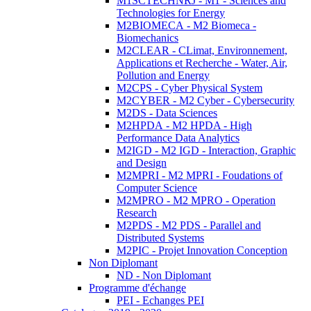
M1SCTECHNRJ - M1 - Sciences and
Technologies for Energy
M2BIOMECA - M2 Biomeca -
Biomechanics
M2CLEAR - CLimat, Environnement,
Applications et Recherche - Water, Air,
Pollution and Energy
M2CPS - Cyber Physical System
M2CYBER - M2 Cyber - Cybersecurity
M2DS - Data Sciences
M2HPDA - M2 HPDA - High
Performance Data Analytics
M2IGD - M2 IGD - Interaction, Graphic
and Design
M2MPRI - M2 MPRI - Foudations of
Computer Science
M2MPRO - M2 MPRO - Operation
Research
M2PDS - M2 PDS - Parallel and
Distributed Systems
M2PIC - Projet Innovation Conception
Non Diplomant
ND - Non Diplomant
Programme d'échange
PEI - Echanges PEI