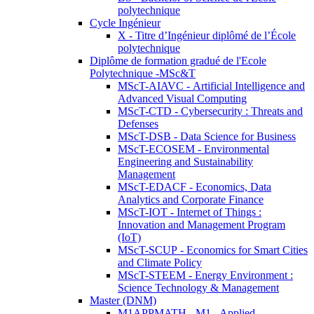
polytechnique
Cycle Ingénieur
X - Titre d’Ingénieur diplômé de l’École
polytechnique
Diplôme de formation gradué de l'Ecole
Polytechnique -MSc&T
MScT-AIAVC - Artificial Intelligence and
Advanced Visual Computing
MScT-CTD - Cybersecurity : Threats and
Defenses
MScT-DSB - Data Science for Business
MScT-ECOSEM - Environmental
Engineering and Sustainability
Management
MScT-EDACF - Economics, Data
Analytics and Corporate Finance
MScT-IOT - Internet of Things :
Innovation and Management Program
(IoT)
MScT-SCUP - Economics for Smart Cities
and Climate Policy
MScT-STEEM - Energy Environment :
Science Technology & Management
Master (DNM)
M1APPMATH - M1 - Applied