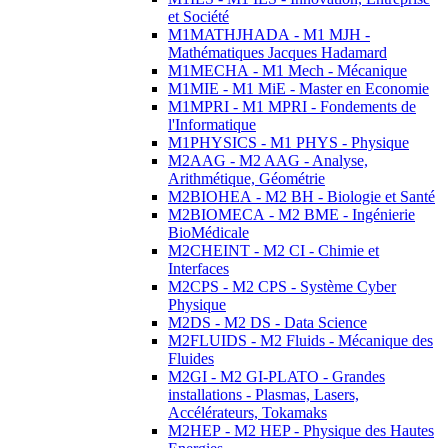
et Société
M1MATHJHADA - M1 MJH -
Mathématiques Jacques Hadamard
M1MECHA - M1 Mech - Mécanique
M1MIE - M1 MiE - Master en Economie
M1MPRI - M1 MPRI - Fondements de
l'Informatique
M1PHYSICS - M1 PHYS - Physique
M2AAG - M2 AAG - Analyse,
Arithmétique, Géométrie
M2BIOHEA - M2 BH - Biologie et Santé
M2BIOMECA - M2 BME - Ingénierie
BioMédicale
M2CHEINT - M2 CI - Chimie et
Interfaces
M2CPS - M2 CPS - Système Cyber
Physique
M2DS - M2 DS - Data Science
M2FLUIDS - M2 Fluids - Mécanique des
Fluides
M2GI - M2 GI-PLATO - Grandes
installations - Plasmas, Lasers,
Accélérateurs, Tokamaks
M2HEP - M2 HEP - Physique des Hautes