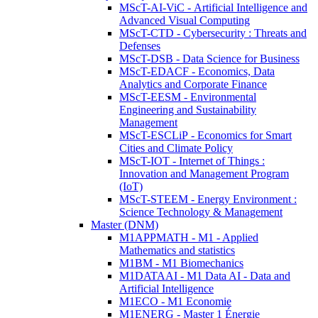
MScT-AI-ViC - Artificial Intelligence and
Advanced Visual Computing
MScT-CTD - Cybersecurity : Threats and
Defenses
MScT-DSB - Data Science for Business
MScT-EDACF - Economics, Data
Analytics and Corporate Finance
MScT-EESM - Environmental
Engineering and Sustainability
Management
MScT-ESCLiP - Economics for Smart
Cities and Climate Policy
MScT-IOT - Internet of Things :
Innovation and Management Program
(IoT)
MScT-STEEM - Energy Environment :
Science Technology & Management
Master (DNM)
M1APPMATH - M1 - Applied
Mathematics and statistics
M1BM - M1 Biomechanics
M1DATAAI - M1 Data AI - Data and
Artificial Intelligence
M1ECO - M1 Economie
M1ENERG - Master 1 Énergie