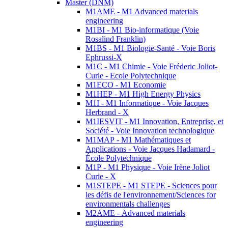
Master (DNM)
M1AME - M1 Advanced materials
engineering
M1BI - M1 Bio-informatique (Voie
Rosalind Franklin)
M1BS - M1 Biologie-Santé - Voie Boris
Ephrussi-X
M1C - M1 Chimie - Voie Fréderic Joliot-
Curie - Ecole Polytechnique
M1ECO - M1 Economie
M1HEP - M1 High Energy Physics
M1I - M1 Informatique - Voie Jacques
Herbrand - X
M1IESVIT - M1 Innovation, Entreprise, et
Société - Voie Innovation technologique
M1MAP - M1 Mathématiques et
Applications - Voie Jacques Hadamard -
École Polytechnique
M1P - M1 Physique - Voie Irène Joliot
Curie - X
M1STEPE - M1 STEPE - Sciences pour
les défis de l'environnement/Sciences for
environmentals challenges
M2AME - Advanced materials
engineering