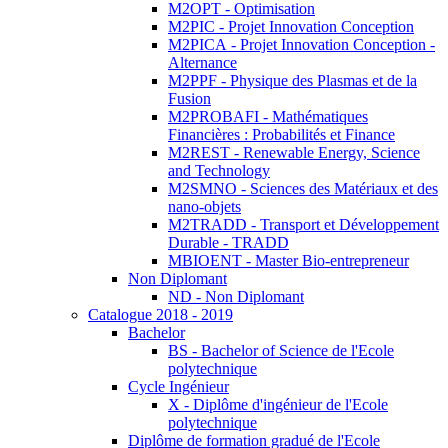
M2OPT - Optimisation
M2PIC - Projet Innovation Conception
M2PICA - Projet Innovation Conception -
Alternance
M2PPF - Physique des Plasmas et de la
Fusion
M2PROBAFI - Mathématiques
Financières : Probabilités et Finance
M2REST - Renewable Energy, Science
and Technology
M2SMNO - Sciences des Matériaux et des
nano-objets
M2TRADD - Transport et Développement
Durable - TRADD
MBIOENT - Master Bio-entrepreneur
Non Diplomant
ND - Non Diplomant
Catalogue 2018 - 2019
Bachelor
BS - Bachelor of Science de l'Ecole
polytechnique
Cycle Ingénieur
X - Diplôme d'ingénieur de l'Ecole
polytechnique
Diplôme de formation gradué de l'Ecole