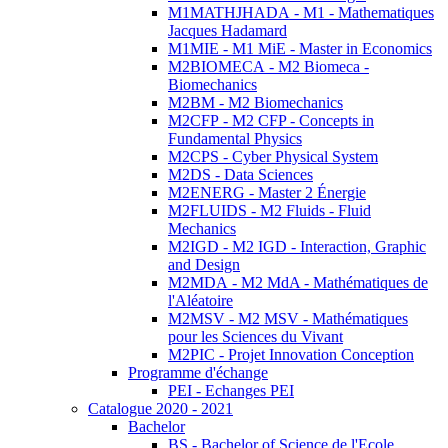
M1MATHJHADA - M1 - Mathematiques
Jacques Hadamard
M1MIE - M1 MiE - Master in Economics
M2BIOMECA - M2 Biomeca -
Biomechanics
M2BM - M2 Biomechanics
M2CFP - M2 CFP - Concepts in
Fundamental Physics
M2CPS - Cyber Physical System
M2DS - Data Sciences
M2ENERG - Master 2 Énergie
M2FLUIDS - M2 Fluids - Fluid
Mechanics
M2IGD - M2 IGD - Interaction, Graphic
and Design
M2MDA - M2 MdA - Mathématiques de
l'Aléatoire
M2MSV - M2 MSV - Mathématiques
pour les Sciences du Vivant
M2PIC - Projet Innovation Conception
Programme d'échange
PEI - Echanges PEI
Catalogue 2020 - 2021
Bachelor
BS - Bachelor of Science de l'Ecole