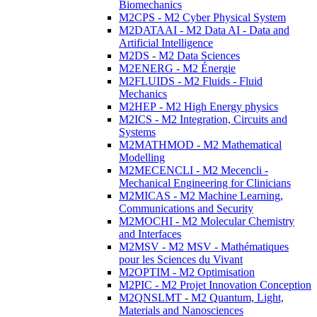
Biomechanics
M2CPS - M2 Cyber Physical System
M2DATAAI - M2 Data AI - Data and
Artificial Intelligence
M2DS - M2 Data Sciences
M2ENERG - M2 Énergie
M2FLUIDS - M2 Fluids - Fluid
Mechanics
M2HEP - M2 High Energy physics
M2ICS - M2 Integration, Circuits and
Systems
M2MATHMOD - M2 Mathematical
Modelling
M2MECENCLI - M2 Mecencli -
Mechanical Engineering for Clinicians
M2MICAS - M2 Machine Learning,
Communications and Security
M2MOCHI - M2 Molecular Chemistry
and Interfaces
M2MSV - M2 MSV - Mathématiques
pour les Sciences du Vivant
M2OPTIM - M2 Optimisation
M2PIC - M2 Projet Innovation Conception
M2QNSLMT - M2 Quantum, Light,
Materials and Nanosciences