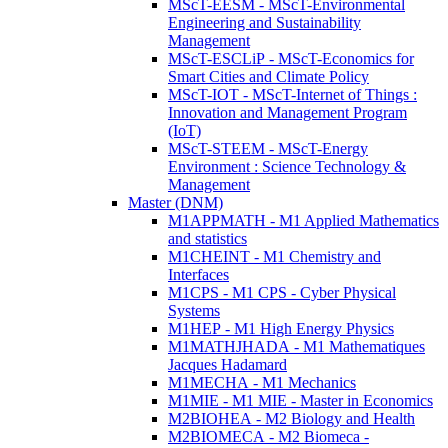
MScT-EESM - MScT-Environmental
Engineering and Sustainability
Management
MScT-ESCLiP - MScT-Economics for
Smart Cities and Climate Policy
MScT-IOT - MScT-Internet of Things :
Innovation and Management Program
(IoT)
MScT-STEEM - MScT-Energy
Environment : Science Technology &
Management
Master (DNM)
M1APPMATH - M1 Applied Mathematics
and statistics
M1CHEINT - M1 Chemistry and
Interfaces
M1CPS - M1 CPS - Cyber Physical
Systems
M1HEP - M1 High Energy Physics
M1MATHJHADA - M1 Mathematiques
Jacques Hadamard
M1MECHA - M1 Mechanics
M1MIE - M1 MIE - Master in Economics
M2BIOHEA - M2 Biology and Health
M2BIOMECA - M2 Biomeca -