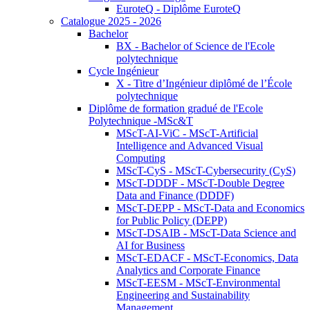
EuroteQ - Diplôme EuroteQ
Catalogue 2025 - 2026
Bachelor
BX - Bachelor of Science de l'Ecole
polytechnique
Cycle Ingénieur
X - Titre d’Ingénieur diplômé de l’École
polytechnique
Diplôme de formation gradué de l'Ecole
Polytechnique -MSc&T
MScT-AI-ViC - MScT-Artificial
Intelligence and Advanced Visual
Computing
MScT-CyS - MScT-Cybersecurity (CyS)
MScT-DDDF - MScT-Double Degree
Data and Finance (DDDF)
MScT-DEPP - MScT-Data and Economics
for Public Policy (DEPP)
MScT-DSAIB - MScT-Data Science and
AI for Business
MScT-EDACF - MScT-Economics, Data
Analytics and Corporate Finance
MScT-EESM - MScT-Environmental
Engineering and Sustainability
Management