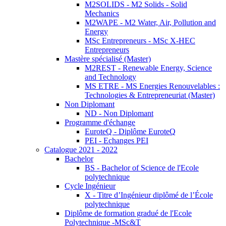
M2SOLIDS - M2 Solids - Solid
Mechanics
M2WAPE - M2 Water, Air, Pollution and
Energy
MSc Entrepreneurs - MSc X-HEC
Entrepreneurs
Mastère spécialisé (Master)
M2REST - Renewable Energy, Science
and Technology
MS ETRE - MS Energies Renouvelables :
Technologies & Entrepreneuriat (Master)
Non Diplomant
ND - Non Diplomant
Programme d'échange
EuroteQ - Diplôme EuroteQ
PEI - Echanges PEI
Catalogue 2021 - 2022
Bachelor
BS - Bachelor of Science de l'Ecole
polytechnique
Cycle Ingénieur
X - Titre d’Ingénieur diplômé de l’École
polytechnique
Diplôme de formation gradué de l'Ecole
Polytechnique -MSc&T