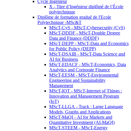
Cycle Ingénieur
X - Titre d’Ingénieur diplômé de l’École
polytechnique
Diplôme de formation gradué de l'Ecole
Polytechnique -MSc&T
MScT-CyS - MScT-Cybersecurity (CyS)
MScT-DDDF - MScT-Double Degree
Data and Finance (DDDF)
MScT-DEPP - MScT-Data and Economics
for Public Policy (DEPP)
MScT-DSAIB - MScT-Data Science and
AI for Business
MScT-EDACF - MScT-Economics, Data
Analytics and Corporate Finance
MScT-EESM - MScT-Environmental
Engineering and Sustainability
Management
MScT-IOT - MScT-Internet of Things :
Innovation and Management Program
(IoT)
MScT-LLGA - Track : Large Language
Models, Graphs and Applications
MScT-MaQI - AI for Markets and
Quantitative Investment (AI-MaQI)
MScT-STEEM - MScT-Energy