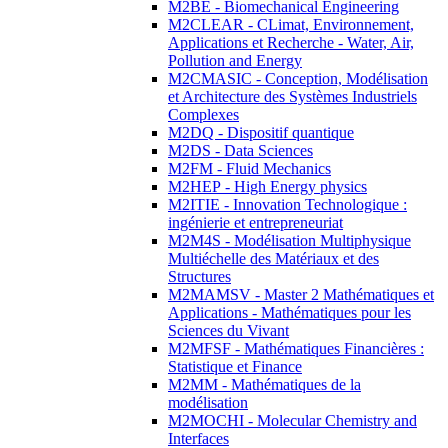
M2BE - Biomechanical Engineering
M2CLEAR - CLimat, Environnement,
Applications et Recherche - Water, Air,
Pollution and Energy
M2CMASIC - Conception, Modélisation
et Architecture des Systèmes Industriels
Complexes
M2DQ - Dispositif quantique
M2DS - Data Sciences
M2FM - Fluid Mechanics
M2HEP - High Energy physics
M2ITIE - Innovation Technologique :
ingénierie et entrepreneuriat
M2M4S - Modélisation Multiphysique
Multiéchelle des Matériaux et des
Structures
M2MAMSV - Master 2 Mathématiques et
Applications - Mathématiques pour les
Sciences du Vivant
M2MFSF - Mathématiques Financières :
Statistique et Finance
M2MM - Mathématiques de la
modélisation
M2MOCHI - Molecular Chemistry and
Interfaces