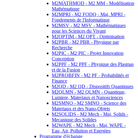
M2MATHMOD - M2 MM - Modélisation
Mathématique
M2MPRI - M2 FODQ - Maj. MPRI -
Fondements de l'Informatique
M2MSV - M2 MSV - Mathématiques
pour les Sciences du Vivant
M2OPTIM - M2 OPT - Optimisation
M2PBR - M2 PBR - Physique par
Recherche
M2PIC - M2 PIC - Projet Innovation
Conception
M2PPF - M2 PPF - Physique des Plasmas
et de la Fusion
M2PROBFIN - M2 PF - Probabilités et
Finance
M2QD - M2 QD - Dispositifs Quantiques
M2QLMN - M2 QLMN - Quantique,
Lumiere, Materiaux et Nanosciences
M2SMNO - M2 SMNO - Science des
Materiaux et des Nano-Objets
M2SOLIDS - M2 Mech - Maj. Solids -
Mecanique des Solides
M2WAPE - M2 Mech - Maj. WAPE -
Eau, Air, Pollution et Energies
Programme d'échange