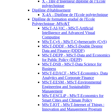
X - Titre d’Ingénieur diplômé de l’École
polytechnique
Diplôme d'établissement
X-4A - Diplôme de l'Ecole polytechnique
Diplôme de formation gradué de l'Ecole
Polytechnique -MSc&T
MScT-AI-ViC - MScT-Artificial
Intelligence and Advanced Visual
Computing
MScT-CyS - MScT-Cybersecurity (CyS)
MScT-DDDF - MScT-Double Degree
Data and Finance (DDDF)
MScT-DEPP - MScT-Data and Economics
for Public Policy (DEPP)
MScT-DSB - MScT-Data Science for
Business
MScT-EDACF - MScT-Economics, Data
Analytics and Corporate Finance
MScT-EESM - MScT-Environmental
Engineering and Sustainability
Management
MScT-ESCLiP - MScT-Economics for
Smart Cities and Climate Policy
MScT-IOT - MScT-Internet of Things :
Innovation and Management Program