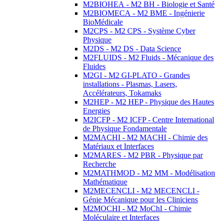
M2BIOHEA - M2 BH - Biologie et Santé
M2BIOMECA - M2 BME - Ingénierie
BioMédicale
M2CPS - M2 CPS - Système Cyber
Physique
M2DS - M2 DS - Data Science
M2FLUIDS - M2 Fluids - Mécanique des
Fluides
M2GI - M2 GI-PLATO - Grandes
installations - Plasmas, Lasers,
Accélérateurs, Tokamaks
M2HEP - M2 HEP - Physique des Hautes
Energies
M2ICFP - M2 ICFP - Centre International
de Physique Fondamentale
M2MACHI - M2 MACHI - Chimie des
Matériaux et Interfaces
M2MARES - M2 PBR - Physique par
Recherche
M2MATHMOD - M2 MM - Modélisation
Mathématique
M2MECENCLI - M2 MECENCLI -
Génie Mécanique pour les Cliniciens
M2MOCHI - M2 MoChI - Chimie
Moléculaire et Interfaces