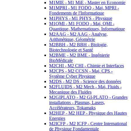
M1MIE - M1 MiE - Master en Economie
M1MPRI - M1 FODQ - Maj. MPRI -
Fondements de l'Informatique
M1PHYS - M1 PHYS - Physique
M1QMI - M1 FODQ - Maj. QMI -
Quantique, Mathematiques, Informatique
M2AAG - M2 AAG - Analyse,
Arithmétique, Géométrie
M2BBH - M2 BBH - Biologie,
Biotechnologie et Santé
M2BME - M2 BME - Ingénierie
BioMédicale
M2CHI - M2 CHI - Chimie et Interfaces
M2CPS - M2 CCSN - Maj. CPS -
Système Cyber Physique
M2DS - M2 DS - Science des données
M2FLUIDS - M2 Mech - Maj. Fluids -
Mecanique des Fluides
M2GIPLATO - M2 GI-PLATO - Grandes
installations - Plasmas, Lasers,
Accélérateurs, Tokamaks
M2HEP - M2 HEP - Physique des Hautes
Energies
M2ICFP - M2 ICFP - Centre International
de Physique Fondamentale