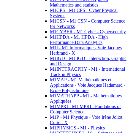
Mathematics and statistics
M1CPS - M1 CPS - Cyber Physical
Systems
M1CSN - M1 CSN - Computer Science
for Networks
M1CYBER - M1 Cyber - Cybersecurity
M1HPDA - M1 HPDA - High
Performance Data Analytics
M1I - M1 Informatique - Voie Jacques
Herbrand - X
M1IGD - M1 IGD - Interaction, Graphic
and Design
M1INTTRACPHY - M1 - International
Track in Physics
M1MAP - M1 Mathématiques et
Applications - Voie Jacques Hadamard -
École Polytechnique
M1MATHAPP - M1 - Mathématiques
Appliquées
M1MPRI - M1 MPRI - Foudations of
Computer Science
M1P - M1 Physique - Voie Irène Joliot
Curie - X
M1PHYSICS - M1 - Physics