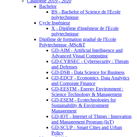
Catalogue 2019 - 2020
Bachelor
BS - Bachelor of Science de l'Ecole
polytechnique
Cycle Ingénieur
X - Diplôme d'ingénieur de l'Ecole
polytechnique
Diplôme de formation gradué de l'Ecole
Polytechnique -MSc&T
GD-AIM - Artificial Intelligence and
Advanced Visual Computing
GD-CYBSEC - Cybersecurity : Threats
and Defenses
GD-DSB - Data Science for Business
GD-EDCF - Economics, Data Analytics
and Corporate Finance
GD-EESTM - Energy Environment :
Science Technology & Management
GD-ESEM - Ecotechnologies for
Sustainability & Environment
Management
GD-IOT - Internet of Things : Innovation
and Management Program (IoT)
GD-SCUP - Smart Cities and Urban
Policy