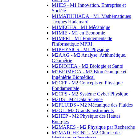
M1IES - M1 Innovation, Entreprise et
Société
M1MATHJHADA - M1 Mathématiques
Jacques Hadamard
M1MECHA - M1 Mécanique
M1MIE - M1 en Economie
M1MPRI - M1 Fondements de
l'Informatique MPRI
M1PHYSICS - M1 Physique
M2AAG - M2 Analyse, Arithmétique,
Géométrie
M2BIOHEA - M2 Biologie et Santé
M2BIOMECA - M2 Biomécanique et
Ingéniérie Biomédical
M2CFP - M2 Concepts en Physique
Fondamentale
M2CPS - M2 Système Cyber Physique
M2DS - M2 Data Science
M2FLUIDS - M2 Mécanique des Fluides
M2GI - M2 Grands Instruments
M2HEP - M2 Physique des Hautes
Energies
M2MARES - M2 Physique par Recherche
M2MATCHEINT - M2 Chimie des