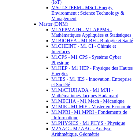
(IoT)
MScT-STEEM - MScT-Energy
Environment : Science Technology &
Management
Master (DNM)
M1APPMATH - M1 APPMS -
Mathématiques Appliquées et Statistiques
M1BIOHEA - M1 BH - Biologie et Santé
M1CHEINT - M1 CI - Chimie et
Interfaces
M1CPS - M1 CPS - Système Cyber
Physique
M1HEP - M1 HEP - Physique des Hautes
Energies
M1IES - M1 IES - Innovation, Entreprise
et Société
M1MATHJHADA - M1 MJH -
Mathématiques Jacques Hadamard
M1MECHA - M1 Mech - Mécanique
M1MIE - M1 MiE - Master en Economie
M1MPRI - M1 MPRI - Fondements de
l'Informatique
M1PHYSICS - M1 PHYS - Physique
M2AAG - M2 AAG - Analyse,
Arithmétique, Géométrie