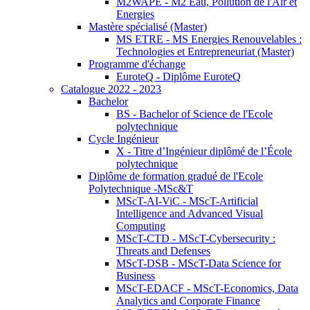
M2WAPE - M2 Eau, Pollution de l'Air et
Energies
Mastère spécialisé (Master)
MS ETRE - MS Energies Renouvelables :
Technologies et Entrepreneuriat (Master)
Programme d'échange
EuroteQ - Diplôme EuroteQ
Catalogue 2022 - 2023
Bachelor
BS - Bachelor of Science de l'Ecole
polytechnique
Cycle Ingénieur
X - Titre d’Ingénieur diplômé de l’École
polytechnique
Diplôme de formation gradué de l'Ecole
Polytechnique -MSc&T
MScT-AI-ViC - MScT-Artificial
Intelligence and Advanced Visual
Computing
MScT-CTD - MScT-Cybersecurity :
Threats and Defenses
MScT-DSB - MScT-Data Science for
Business
MScT-EDACF - MScT-Economics, Data
Analytics and Corporate Finance