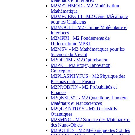
Matériaux et Interfaces
M2MATHMOD - M2 Modélisation
Mathématique
M2MECENCLI - M2 Génie Mécanique
pour les Cliniciens
M2MOCHI - M2 Chimie Moléculaire et
Interfaces
M2MPRI - M2 Fondements de
l'Informatique MPRI
M2MSV - M2 Mathématiques pour les
Sciences du Vivant
M2OPTIM - M2 Optimisation
M2PIC - M2 Projet, Innovation,
Conception
M2PLASPHYFUS - M2 Physique des
Plasmas et de la Fusion
M2PROBFIN - M2 Probabilités et
Finance
M2QNSLMT - M2 Quantique, Lumière,
Matériaux et Nanosciences
M2QUANTDEV - M2 Dispositifs
Quantiques
M2SMNO - M2 Science des Matériaux et
des Nano-Objets
M2SOLIDS - M2 Mécanique des Solides