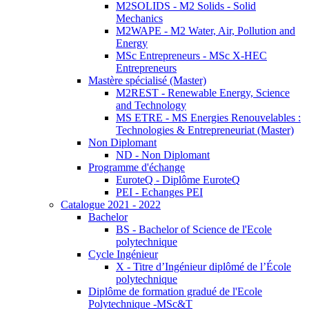
M2SOLIDS - M2 Solids - Solid
Mechanics
M2WAPE - M2 Water, Air, Pollution and
Energy
MSc Entrepreneurs - MSc X-HEC
Entrepreneurs
Mastère spécialisé (Master)
M2REST - Renewable Energy, Science
and Technology
MS ETRE - MS Energies Renouvelables :
Technologies & Entrepreneuriat (Master)
Non Diplomant
ND - Non Diplomant
Programme d'échange
EuroteQ - Diplôme EuroteQ
PEI - Echanges PEI
Catalogue 2021 - 2022
Bachelor
BS - Bachelor of Science de l'Ecole
polytechnique
Cycle Ingénieur
X - Titre d’Ingénieur diplômé de l’École
polytechnique
Diplôme de formation gradué de l'Ecole
Polytechnique -MSc&T