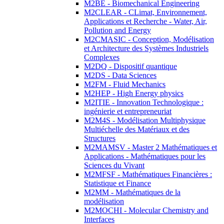
M2BE - Biomechanical Engineering
M2CLEAR - CLimat, Environnement,
Applications et Recherche - Water, Air,
Pollution and Energy
M2CMASIC - Conception, Modélisation
et Architecture des Systèmes Industriels
Complexes
M2DQ - Dispositif quantique
M2DS - Data Sciences
M2FM - Fluid Mechanics
M2HEP - High Energy physics
M2ITIE - Innovation Technologique :
ingénierie et entrepreneuriat
M2M4S - Modélisation Multiphysique
Multiéchelle des Matériaux et des
Structures
M2MAMSV - Master 2 Mathématiques et
Applications - Mathématiques pour les
Sciences du Vivant
M2MFSF - Mathématiques Financières :
Statistique et Finance
M2MM - Mathématiques de la
modélisation
M2MOCHI - Molecular Chemistry and
Interfaces