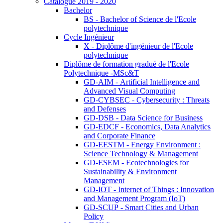
Catalogue 2019 - 2020
Bachelor
BS - Bachelor of Science de l'Ecole
polytechnique
Cycle Ingénieur
X - Diplôme d'ingénieur de l'Ecole
polytechnique
Diplôme de formation gradué de l'Ecole
Polytechnique -MSc&T
GD-AIM - Artificial Intelligence and
Advanced Visual Computing
GD-CYBSEC - Cybersecurity : Threats
and Defenses
GD-DSB - Data Science for Business
GD-EDCF - Economics, Data Analytics
and Corporate Finance
GD-EESTM - Energy Environment :
Science Technology & Management
GD-ESEM - Ecotechnologies for
Sustainability & Environment
Management
GD-IOT - Internet of Things : Innovation
and Management Program (IoT)
GD-SCUP - Smart Cities and Urban
Policy