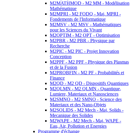
M2MATHMOD - M2 MM - Modélisation
Mathématique
M2MPRI - M2 FODQ - Maj. MPRI -
Fondements de l'Informatique
M2MSV - M2 MSV - Mathématiques
pour les Sciences du Vivant
M2OPTIM - M2 OPT - Optimisation
M2PBR - M2 PBR - Physique par
Recherche
M2PIC - M2 PIC - Projet Innovation
Conception
M2PPF - M2 PPF - Physique des Plasmas
et de la Fusion
M2PROBFIN - M2 PF - Probabilités et
Finance
M2QD - M2 QD - Dispositifs Quantiques
M2QLMN - M2 QLMN - Quantique,
Lumiere, Materiaux et Nanosciences
M2SMNO - M2 SMNO - Science des
Materiaux et des Nano-Objets
M2SOLIDS - M2 Mech - Maj. Solids -
Mecanique des Solides
M2WAPE - M2 Mech - Maj. WAPE -
Eau, Air, Pollution et Energies
Programme d'échange