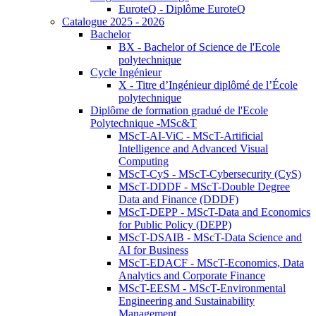
EuroteQ - Diplôme EuroteQ
Catalogue 2025 - 2026
Bachelor
BX - Bachelor of Science de l'Ecole
polytechnique
Cycle Ingénieur
X - Titre d’Ingénieur diplômé de l’École
polytechnique
Diplôme de formation gradué de l'Ecole
Polytechnique -MSc&T
MScT-AI-ViC - MScT-Artificial
Intelligence and Advanced Visual
Computing
MScT-CyS - MScT-Cybersecurity (CyS)
MScT-DDDF - MScT-Double Degree
Data and Finance (DDDF)
MScT-DEPP - MScT-Data and Economics
for Public Policy (DEPP)
MScT-DSAIB - MScT-Data Science and
AI for Business
MScT-EDACF - MScT-Economics, Data
Analytics and Corporate Finance
MScT-EESM - MScT-Environmental
Engineering and Sustainability
Management