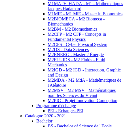
M1MATHJHADA - M1 - Mathematiques
Jacques Hadamard
M1MIE - M1 MiE - Master in Economics
M2BIOMECA - M2 Biomeca -
Biomechanics
M2BM - M2 Biomechanics
M2CFP - M2 CFP - Concepts in
Fundamental Physics
M2CPS - Cyber Physical System
M2DS - Data Sciences
M2ENERG - Master 2 Énergie
M2FLUIDS - M2 Fluids - Fluid
Mechanics
M2IGD - M2 IGD - Interaction, Graphic
and Design
M2MDA - M2 MdA - Mathématiques de
l'Aléatoire
M2MSV - M2 MSV - Mathématiques
pour les Sciences du Vivant
M2PIC - Projet Innovation Conception
Programme d'échange
PEI - Echanges PEI
Catalogue 2020 - 2021
Bachelor
BS - Bachelor of Science de l'Ecole