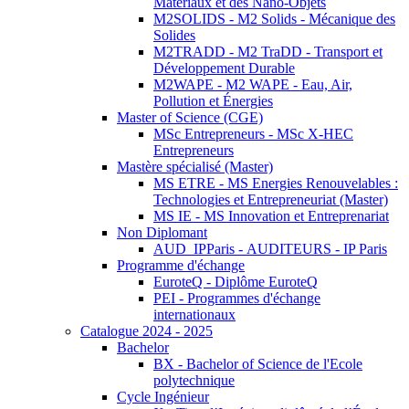
Matériaux et des Nano-Objets
M2SOLIDS - M2 Solids - Mécanique des
Solides
M2TRADD - M2 TraDD - Transport et
Développement Durable
M2WAPE - M2 WAPE - Eau, Air,
Pollution et Énergies
Master of Science (CGE)
MSc Entrepreneurs - MSc X-HEC
Entrepreneurs
Mastère spécialisé (Master)
MS ETRE - MS Energies Renouvelables :
Technologies et Entrepreneuriat (Master)
MS IE - MS Innovation et Entreprenariat
Non Diplomant
AUD_IPParis - AUDITEURS - IP Paris
Programme d'échange
EuroteQ - Diplôme EuroteQ
PEI - Programmes d'échange
internationaux
Catalogue 2024 - 2025
Bachelor
BX - Bachelor of Science de l'Ecole
polytechnique
Cycle Ingénieur