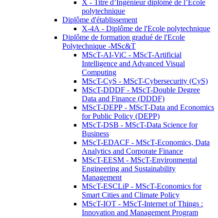
X - Titre d’Ingénieur diplômé de l’École
polytechnique
Diplôme d'établissement
X-4A - Diplôme de l'Ecole polytechnique
Diplôme de formation gradué de l'Ecole
Polytechnique -MSc&T
MScT-AI-ViC - MScT-Artificial
Intelligence and Advanced Visual
Computing
MScT-CyS - MScT-Cybersecurity (CyS)
MScT-DDDF - MScT-Double Degree
Data and Finance (DDDF)
MScT-DEPP - MScT-Data and Economics
for Public Policy (DEPP)
MScT-DSB - MScT-Data Science for
Business
MScT-EDACF - MScT-Economics, Data
Analytics and Corporate Finance
MScT-EESM - MScT-Environmental
Engineering and Sustainability
Management
MScT-ESCLiP - MScT-Economics for
Smart Cities and Climate Policy
MScT-IOT - MScT-Internet of Things :
Innovation and Management Program