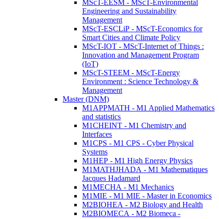
MScT-EESM - MScT-Environmental
Engineering and Sustainability
Management
MScT-ESCLiP - MScT-Economics for
Smart Cities and Climate Policy
MScT-IOT - MScT-Internet of Things :
Innovation and Management Program
(IoT)
MScT-STEEM - MScT-Energy
Environment : Science Technology &
Management
Master (DNM)
M1APPMATH - M1 Applied Mathematics
and statistics
M1CHEINT - M1 Chemistry and
Interfaces
M1CPS - M1 CPS - Cyber Physical
Systems
M1HEP - M1 High Energy Physics
M1MATHJHADA - M1 Mathematiques
Jacques Hadamard
M1MECHA - M1 Mechanics
M1MIE - M1 MIE - Master in Economics
M2BIOHEA - M2 Biology and Health
M2BIOMECA - M2 Biomeca -