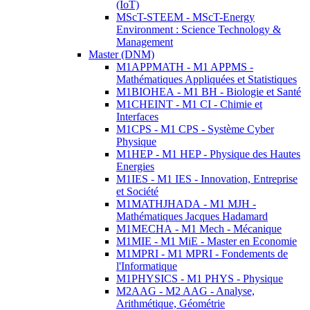
(IoT)
MScT-STEEM - MScT-Energy
Environment : Science Technology &
Management
Master (DNM)
M1APPMATH - M1 APPMS -
Mathématiques Appliquées et Statistiques
M1BIOHEA - M1 BH - Biologie et Santé
M1CHEINT - M1 CI - Chimie et
Interfaces
M1CPS - M1 CPS - Système Cyber
Physique
M1HEP - M1 HEP - Physique des Hautes
Energies
M1IES - M1 IES - Innovation, Entreprise
et Société
M1MATHJHADA - M1 MJH -
Mathématiques Jacques Hadamard
M1MECHA - M1 Mech - Mécanique
M1MIE - M1 MiE - Master en Economie
M1MPRI - M1 MPRI - Fondements de
l'Informatique
M1PHYSICS - M1 PHYS - Physique
M2AAG - M2 AAG - Analyse,
Arithmétique, Géométrie