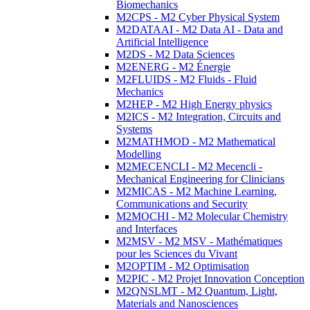
Biomechanics
M2CPS - M2 Cyber Physical System
M2DATAAI - M2 Data AI - Data and
Artificial Intelligence
M2DS - M2 Data Sciences
M2ENERG - M2 Énergie
M2FLUIDS - M2 Fluids - Fluid
Mechanics
M2HEP - M2 High Energy physics
M2ICS - M2 Integration, Circuits and
Systems
M2MATHMOD - M2 Mathematical
Modelling
M2MECENCLI - M2 Mecencli -
Mechanical Engineering for Clinicians
M2MICAS - M2 Machine Learning,
Communications and Security
M2MOCHI - M2 Molecular Chemistry
and Interfaces
M2MSV - M2 MSV - Mathématiques
pour les Sciences du Vivant
M2OPTIM - M2 Optimisation
M2PIC - M2 Projet Innovation Conception
M2QNSLMT - M2 Quantum, Light,
Materials and Nanosciences