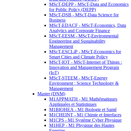
MScT-DEPP - MScT-Data and Economics
for Public Policy (DEPP)
MScT-DSB - MScT-Data Science for
Business
MScT-EDACF - MScT-Economics, Data
Analytics and Corporate Finance
MScT-EESM - MScT-Environmental
Engineering and Sustainability
Management
MScT-ESCLiP - MScT-Economics for
Smart Cities and Climate Policy
MScT-IOT - MScT-Internet of Things :
Innovation and Management Program
(IoT)
MScT-STEEM - MScT-Energy
Environment : Science Technology &
Management
Master (DNM)
M1APPMATH - M1 Mathématiques
Appliquées et Statistiques
M1BIOHEA - M1 Biologie et Santé
M1CHEINT - M1 Chimie et Interfaces
M1CPS - M1 Système Cyber Physique
M1HEP - M1 Physique des Hautes
Energies