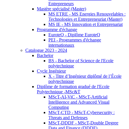
Entrepreneurs
Mastère spécialisé (Master)
MS ETRE - MS Energies Renouvelables :
Technologies et Entrepreneuriat (Master)
MS IE - MS Innovation et Entreprenariat
Programme d'échange
EuroteQ - Diplôme EuroteQ
PEI - Programmes d'échange
internationaux
Catalogue 2023 - 2024
Bachelor
BS - Bachelor of Science de l'Ecole
polytechnique
Cycle Ingénieur
X - Titre d’Ingénieur diplômé de l’École
polytechnique
Diplôme de formation gradué de l'Ecole
Polytechnique -MSc&T
MScT-AI-ViC - MScT-Artificial
Intelligence and Advanced Visual
Computing
MScT-CTD - MScT-Cybersecurity :
Threats and Defenses
MScT-DDDF - MScT-Double Degree
Data and Finance (DDDF)