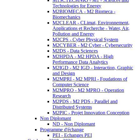
M1SCTECHNRJ - M1 - Sciences and
Technologies for Energy
M2BIOMECA - M2 Biomeca -
Biomechanics
M2CLEAR - CLimat, Environnement,
Applications et Recherche - Water, Air,
Pollution and Energy
M2CPS - Cyber Physical System
M2CYBER - M2 Cyber - Cybersecurity
M2DS - Data Sciences
M2HPDA - M2 HPDA - High
Performance Data Analytics
M2IGD - M2 IGD - Interaction, Graphic
and Design
M2MPRI - M2 MPRI - Foudations of
Computer Science
M2MPRO - M2 MPRO - Operation
Research
M2PDS - M2 PDS - Parallel and
Distributed Systems
M2PIC - Projet Innovation Conception
Non Diplomant
ND - Non Diplomant
Programme d'échange
PEI - Echanges PEI