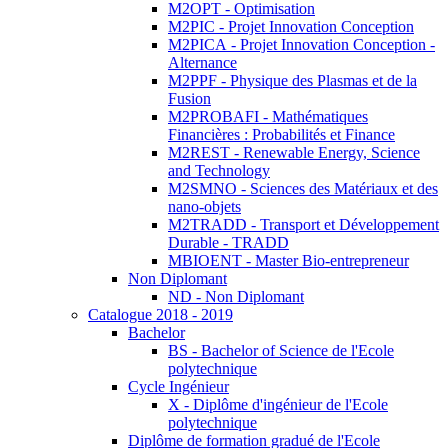
M2OPT - Optimisation
M2PIC - Projet Innovation Conception
M2PICA - Projet Innovation Conception -
Alternance
M2PPF - Physique des Plasmas et de la
Fusion
M2PROBAFI - Mathématiques
Financières : Probabilités et Finance
M2REST - Renewable Energy, Science
and Technology
M2SMNO - Sciences des Matériaux et des
nano-objets
M2TRADD - Transport et Développement
Durable - TRADD
MBIOENT - Master Bio-entrepreneur
Non Diplomant
ND - Non Diplomant
Catalogue 2018 - 2019
Bachelor
BS - Bachelor of Science de l'Ecole
polytechnique
Cycle Ingénieur
X - Diplôme d'ingénieur de l'Ecole
polytechnique
Diplôme de formation gradué de l'Ecole