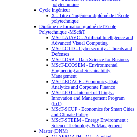
polytechnique
Cycle Ingénieur
X - Titre d’Ingénieur diplômé de l’École
polytechnique
Diplôme de formation gradué de l'Ecole
Polytechnique -MSc&T
MScT-AIAVC - Artificial Intelligence and
Advanced Visual Computing
MScT-CTD - Cybersecurity : Threats and
Defenses
MScT-DSB - Data Science for Business
MScT-ECOSEM - Environmental
Engineering and Sustainability
Management
MScT-EDACF - Economics, Data
Analytics and Corporate Finance
MScT-IOT - Internet of Things :
Innovation and Management Program
(IoT)
MScT-SCUP - Economics for Smart Cities
and Climate Policy
MScT-STEEM - Energy Environment :
Science Technology & Management
Master (DNM)
M1APPMATH - M1 - Applied