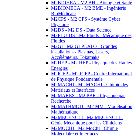
M2BIOHEA - M2 BH - Biologie et Santé
M2BIOMECA - M2 BME - Ingénierie
BioMédicale
M2CPS - M2 CPS - Système Cyber
Physique
M2DS - M2 DS - Data Science
M2FLUIDS - M2 Fluids - Mécanique des
Fluides
M2GI - M2 GI-PLATO - Grandes
installations - Plasmas, Lasers,
Accélérateurs, Tokamaks
M2HEP - M2 HEP - Physique des Hautes
Energies
M2ICFP - M2 ICFP - Centre International
de Physique Fondamentale
M2MACHI - M2 MACHI - Chimie des
Matériaux et Interfaces
M2MARES - M2 PBR - Physique par
Recherche
M2MATHMOD - M2 MM - Modélisation
Mathématique
M2MECENCLI - M2 MECENCLI -
Génie Mécanique pour les Cliniciens
M2MOCHI - M2 MoChI - Chimie
Moléculaire et Interfaces