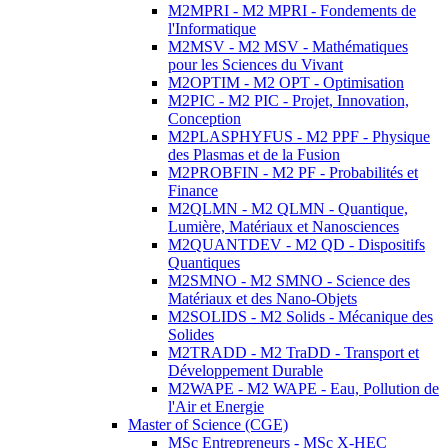
M2MPRI - M2 MPRI - Fondements de
l'Informatique
M2MSV - M2 MSV - Mathématiques
pour les Sciences du Vivant
M2OPTIM - M2 OPT - Optimisation
M2PIC - M2 PIC - Projet, Innovation,
Conception
M2PLASPHYFUS - M2 PPF - Physique
des Plasmas et de la Fusion
M2PROBFIN - M2 PF - Probabilités et
Finance
M2QLMN - M2 QLMN - Quantique,
Lumière, Matériaux et Nanosciences
M2QUANTDEV - M2 QD - Dispositifs
Quantiques
M2SMNO - M2 SMNO - Science des
Matériaux et des Nano-Objets
M2SOLIDS - M2 Solids - Mécanique des
Solides
M2TRADD - M2 TraDD - Transport et
Développement Durable
M2WAPE - M2 WAPE - Eau, Pollution de
l'Air et Energie
Master of Science (CGE)
MSc Entrepreneurs - MSc X-HEC