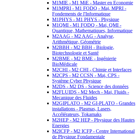
M1MIE - M1 MiE - Master en Economie
M1MPRI - M1 FODQ - Maj. MPRI -
Fondements de l'Informatique
M1PHYS - M1 PHYS - Physique
M1QMI - M1 FODQ - Maj. QMI -
Quantique, Mathematiques, Informatique
M2AAG - M2 AAG - Analyse,
Arithmétique, Géométrie
M2BBH - M2 BBH - Biologie,
Biotechnologie et Santé
M2BME - M2 BME - Ingénierie
BioMédicale
M2CHI - M2 CHI - Chimie et Interfaces
M2CPS - M2 CCSN - Maj. CPS -
Système Cyber Physique
M2DS - M2 DS - Science des données
M2FLUIDS - M2 Mech - Maj. Fluids -
Mecanique des Fluides
M2GIPLATO - M2 GI-PLATO - Grandes
installations - Plasmas, Lasers,
Accélérateurs, Tokamaks
M2HEP - M2 HEP - Physique des Hautes
Energies
M2ICFP - M2 ICFP - Centre International
de Physique Fondamentale