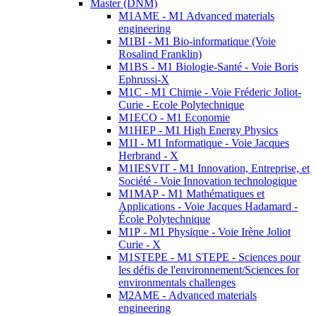
Master (DNM)
M1AME - M1 Advanced materials
engineering
M1BI - M1 Bio-informatique (Voie
Rosalind Franklin)
M1BS - M1 Biologie-Santé - Voie Boris
Ephrussi-X
M1C - M1 Chimie - Voie Fréderic Joliot-
Curie - Ecole Polytechnique
M1ECO - M1 Economie
M1HEP - M1 High Energy Physics
M1I - M1 Informatique - Voie Jacques
Herbrand - X
M1IESVIT - M1 Innovation, Entreprise, et
Société - Voie Innovation technologique
M1MAP - M1 Mathématiques et
Applications - Voie Jacques Hadamard -
École Polytechnique
M1P - M1 Physique - Voie Irène Joliot
Curie - X
M1STEPE - M1 STEPE - Sciences pour
les défis de l'environnement/Sciences for
environmentals challenges
M2AME - Advanced materials
engineering