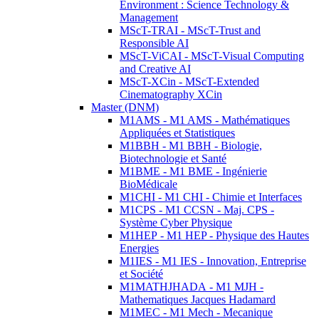
Environment : Science Technology &
Management
MScT-TRAI - MScT-Trust and
Responsible AI
MScT-ViCAI - MScT-Visual Computing
and Creative AI
MScT-XCin - MScT-Extended
Cinematography XCin
Master (DNM)
M1AMS - M1 AMS - Mathématiques
Appliquées et Statistiques
M1BBH - M1 BBH - Biologie,
Biotechnologie et Santé
M1BME - M1 BME - Ingénierie
BioMédicale
M1CHI - M1 CHI - Chimie et Interfaces
M1CPS - M1 CCSN - Maj. CPS -
Système Cyber Physique
M1HEP - M1 HEP - Physique des Hautes
Energies
M1IES - M1 IES - Innovation, Entreprise
et Société
M1MATHJHADA - M1 MJH -
Mathematiques Jacques Hadamard
M1MEC - M1 Mech - Mecanique