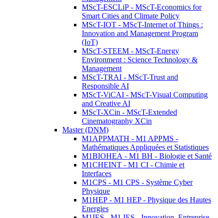
MScT-ESCLiP - MScT-Economics for
Smart Cities and Climate Policy
MScT-IOT - MScT-Internet of Things :
Innovation and Management Program
(IoT)
MScT-STEEM - MScT-Energy
Environment : Science Technology &
Management
MScT-TRAI - MScT-Trust and
Responsible AI
MScT-ViCAI - MScT-Visual Computing
and Creative AI
MScT-XCin - MScT-Extended
Cinematography XCin
Master (DNM)
M1APPMATH - M1 APPMS -
Mathématiques Appliquées et Statistiques
M1BIOHEA - M1 BH - Biologie et Santé
M1CHEINT - M1 CI - Chimie et
Interfaces
M1CPS - M1 CPS - Système Cyber
Physique
M1HEP - M1 HEP - Physique des Hautes
Energies
M1IES - M1 IES - Innovation, Entreprise