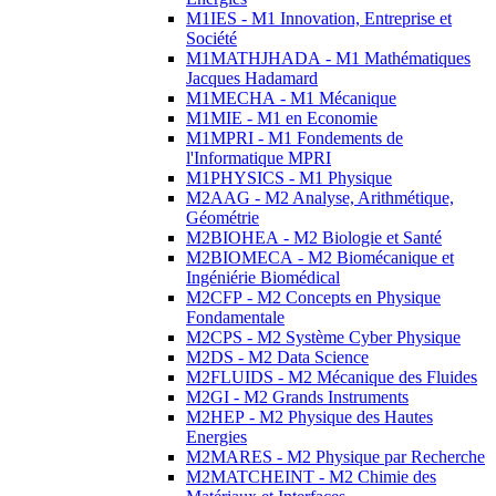
M1IES - M1 Innovation, Entreprise et
Société
M1MATHJHADA - M1 Mathématiques
Jacques Hadamard
M1MECHA - M1 Mécanique
M1MIE - M1 en Economie
M1MPRI - M1 Fondements de
l'Informatique MPRI
M1PHYSICS - M1 Physique
M2AAG - M2 Analyse, Arithmétique,
Géométrie
M2BIOHEA - M2 Biologie et Santé
M2BIOMECA - M2 Biomécanique et
Ingéniérie Biomédical
M2CFP - M2 Concepts en Physique
Fondamentale
M2CPS - M2 Système Cyber Physique
M2DS - M2 Data Science
M2FLUIDS - M2 Mécanique des Fluides
M2GI - M2 Grands Instruments
M2HEP - M2 Physique des Hautes
Energies
M2MARES - M2 Physique par Recherche
M2MATCHEINT - M2 Chimie des