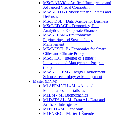
MScT-AI-ViC - Artificial Intelligence and
Advanced Visual Computing
MScT-CTD - Cybersecurity : Threats and
Defenses
MScT-DSB - Data Science for Business
MScT-EDACF - Economics, Data
Analytics and Corporate Finance
MScT-EESM - Environmental
Engineering and Sustainability
Management
MScT-ESCLiP - Economics for Smart
Cities and Climate Policy
MScT-IOT - Internet of Things :
Innovation and Management Program
(IoT)
MScT-STEEM - Energy Environment :
Science Technology & Management
Master (DNM)
M1APPMATH - M1 - Applied
Mathematics and statistics
M1BM - M1 Biomechanics
M1DATAAI - M1 Data AI - Data and
Artificial Intelligence
M1ECO - M1 Economie
M1ENERG - Master 1 Énergie