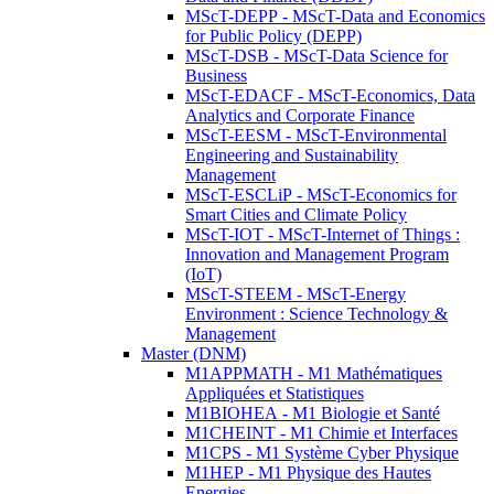
MScT-DEPP - MScT-Data and Economics
for Public Policy (DEPP)
MScT-DSB - MScT-Data Science for
Business
MScT-EDACF - MScT-Economics, Data
Analytics and Corporate Finance
MScT-EESM - MScT-Environmental
Engineering and Sustainability
Management
MScT-ESCLiP - MScT-Economics for
Smart Cities and Climate Policy
MScT-IOT - MScT-Internet of Things :
Innovation and Management Program
(IoT)
MScT-STEEM - MScT-Energy
Environment : Science Technology &
Management
Master (DNM)
M1APPMATH - M1 Mathématiques
Appliquées et Statistiques
M1BIOHEA - M1 Biologie et Santé
M1CHEINT - M1 Chimie et Interfaces
M1CPS - M1 Système Cyber Physique
M1HEP - M1 Physique des Hautes
Energies