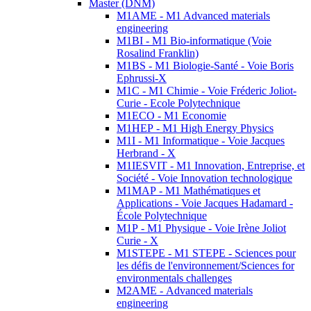
Master (DNM)
M1AME - M1 Advanced materials
engineering
M1BI - M1 Bio-informatique (Voie
Rosalind Franklin)
M1BS - M1 Biologie-Santé - Voie Boris
Ephrussi-X
M1C - M1 Chimie - Voie Fréderic Joliot-
Curie - Ecole Polytechnique
M1ECO - M1 Economie
M1HEP - M1 High Energy Physics
M1I - M1 Informatique - Voie Jacques
Herbrand - X
M1IESVIT - M1 Innovation, Entreprise, et
Société - Voie Innovation technologique
M1MAP - M1 Mathématiques et
Applications - Voie Jacques Hadamard -
École Polytechnique
M1P - M1 Physique - Voie Irène Joliot
Curie - X
M1STEPE - M1 STEPE - Sciences pour
les défis de l'environnement/Sciences for
environmentals challenges
M2AME - Advanced materials
engineering