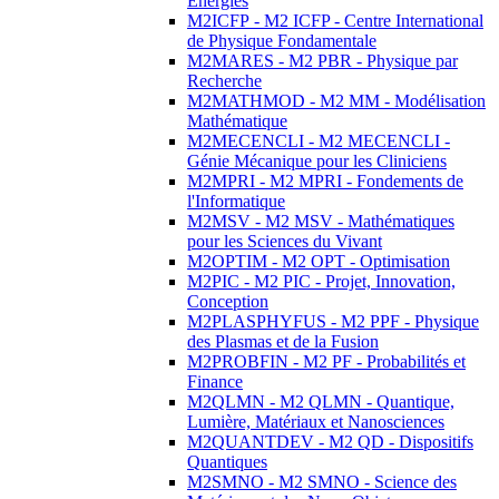
Energies
M2ICFP - M2 ICFP - Centre International
de Physique Fondamentale
M2MARES - M2 PBR - Physique par
Recherche
M2MATHMOD - M2 MM - Modélisation
Mathématique
M2MECENCLI - M2 MECENCLI -
Génie Mécanique pour les Cliniciens
M2MPRI - M2 MPRI - Fondements de
l'Informatique
M2MSV - M2 MSV - Mathématiques
pour les Sciences du Vivant
M2OPTIM - M2 OPT - Optimisation
M2PIC - M2 PIC - Projet, Innovation,
Conception
M2PLASPHYFUS - M2 PPF - Physique
des Plasmas et de la Fusion
M2PROBFIN - M2 PF - Probabilités et
Finance
M2QLMN - M2 QLMN - Quantique,
Lumière, Matériaux et Nanosciences
M2QUANTDEV - M2 QD - Dispositifs
Quantiques
M2SMNO - M2 SMNO - Science des