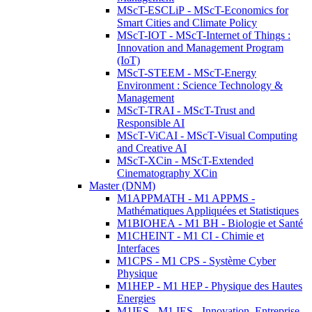
MScT-ESCLiP - MScT-Economics for
Smart Cities and Climate Policy
MScT-IOT - MScT-Internet of Things :
Innovation and Management Program
(IoT)
MScT-STEEM - MScT-Energy
Environment : Science Technology &
Management
MScT-TRAI - MScT-Trust and
Responsible AI
MScT-ViCAI - MScT-Visual Computing
and Creative AI
MScT-XCin - MScT-Extended
Cinematography XCin
Master (DNM)
M1APPMATH - M1 APPMS -
Mathématiques Appliquées et Statistiques
M1BIOHEA - M1 BH - Biologie et Santé
M1CHEINT - M1 CI - Chimie et
Interfaces
M1CPS - M1 CPS - Système Cyber
Physique
M1HEP - M1 HEP - Physique des Hautes
Energies
M1IES - M1 IES - Innovation, Entreprise