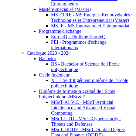
Entrepreneurs
Mastère spécialisé (Master)
MS ETRE - MS Energies Renouvelables :
Technologies et Entrepreneuriat (Master)
MS IE - MS Innovation et Entreprenariat
Programme d'échange
EuroteQ - Diplôme EuroteQ
PEI - Programmes d'échange
internationaux
Catalogue 2023 - 2024
Bachelor
BS - Bachelor of Science de l'Ecole
polytechnique
Cycle Ingénieur
X - Titre d’Ingénieur diplômé de l’École
polytechnique
Diplôme de formation gradué de l'Ecole
Polytechnique -MSc&T
MScT-AI-ViC - MScT-Artificial
Intelligence and Advanced Visual
Computing
MScT-CTD - MScT-Cybersecurity :
Threats and Defenses
MScT-DDDF - MScT-Double Degree
Data and Finance (DDDF)