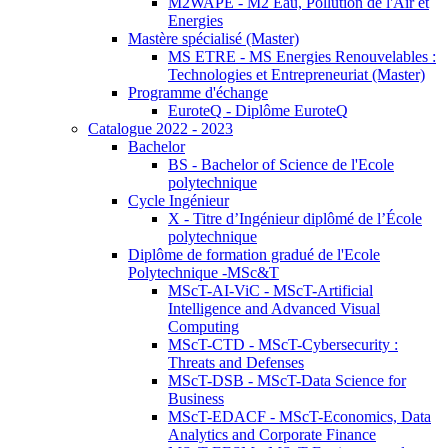
M2WAPE - M2 Eau, Pollution de l'Air et
Energies
Mastère spécialisé (Master)
MS ETRE - MS Energies Renouvelables :
Technologies et Entrepreneuriat (Master)
Programme d'échange
EuroteQ - Diplôme EuroteQ
Catalogue 2022 - 2023
Bachelor
BS - Bachelor of Science de l'Ecole
polytechnique
Cycle Ingénieur
X - Titre d’Ingénieur diplômé de l’École
polytechnique
Diplôme de formation gradué de l'Ecole
Polytechnique -MSc&T
MScT-AI-ViC - MScT-Artificial
Intelligence and Advanced Visual
Computing
MScT-CTD - MScT-Cybersecurity :
Threats and Defenses
MScT-DSB - MScT-Data Science for
Business
MScT-EDACF - MScT-Economics, Data
Analytics and Corporate Finance