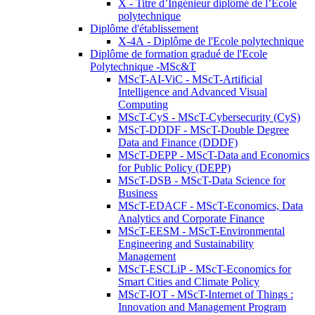
X - Titre d’Ingénieur diplômé de l’École
polytechnique
Diplôme d'établissement
X-4A - Diplôme de l'Ecole polytechnique
Diplôme de formation gradué de l'Ecole
Polytechnique -MSc&T
MScT-AI-ViC - MScT-Artificial
Intelligence and Advanced Visual
Computing
MScT-CyS - MScT-Cybersecurity (CyS)
MScT-DDDF - MScT-Double Degree
Data and Finance (DDDF)
MScT-DEPP - MScT-Data and Economics
for Public Policy (DEPP)
MScT-DSB - MScT-Data Science for
Business
MScT-EDACF - MScT-Economics, Data
Analytics and Corporate Finance
MScT-EESM - MScT-Environmental
Engineering and Sustainability
Management
MScT-ESCLiP - MScT-Economics for
Smart Cities and Climate Policy
MScT-IOT - MScT-Internet of Things :
Innovation and Management Program