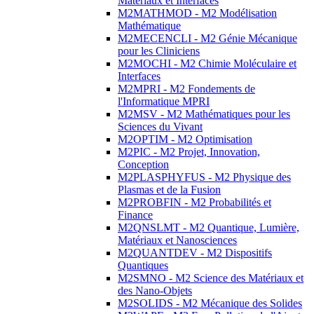
Matériaux et Interfaces
M2MATHMOD - M2 Modélisation
Mathématique
M2MECENCLI - M2 Génie Mécanique
pour les Cliniciens
M2MOCHI - M2 Chimie Moléculaire et
Interfaces
M2MPRI - M2 Fondements de
l'Informatique MPRI
M2MSV - M2 Mathématiques pour les
Sciences du Vivant
M2OPTIM - M2 Optimisation
M2PIC - M2 Projet, Innovation,
Conception
M2PLASPHYFUS - M2 Physique des
Plasmas et de la Fusion
M2PROBFIN - M2 Probabilités et
Finance
M2QNSLMT - M2 Quantique, Lumière,
Matériaux et Nanosciences
M2QUANTDEV - M2 Dispositifs
Quantiques
M2SMNO - M2 Science des Matériaux et
des Nano-Objets
M2SOLIDS - M2 Mécanique des Solides