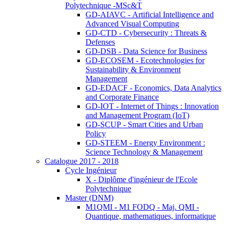
Polytechnique -MSc&T
GD-AIAVC - Artificial Intelligence and
Advanced Visual Computing
GD-CTD - Cybersecurity : Threats &
Defenses
GD-DSB - Data Science for Business
GD-ECOSEM - Ecotechnologies for
Sustainability & Environment
Management
GD-EDACF - Economics, Data Analytics
and Corporate Finance
GD-IOT - Internet of Things : Innovation
and Management Program (IoT)
GD-SCUP - Smart Cities and Urban
Policy
GD-STEEM - Energy Environment :
Science Technology & Management
Catalogue 2017 - 2018
Cycle Ingénieur
X - Diplôme d'ingénieur de l'Ecole
Polytechnique
Master (DNM)
M1QMI - M1 FODQ - Maj. QMI -
Quantique, mathematiques, informatique