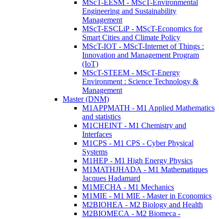
MScT-EESM - MScT-Environmental
Engineering and Sustainability
Management
MScT-ESCLiP - MScT-Economics for
Smart Cities and Climate Policy
MScT-IOT - MScT-Internet of Things :
Innovation and Management Program
(IoT)
MScT-STEEM - MScT-Energy
Environment : Science Technology &
Management
Master (DNM)
M1APPMATH - M1 Applied Mathematics
and statistics
M1CHEINT - M1 Chemistry and
Interfaces
M1CPS - M1 CPS - Cyber Physical
Systems
M1HEP - M1 High Energy Physics
M1MATHJHADA - M1 Mathematiques
Jacques Hadamard
M1MECHA - M1 Mechanics
M1MIE - M1 MIE - Master in Economics
M2BIOHEA - M2 Biology and Health
M2BIOMECA - M2 Biomeca -