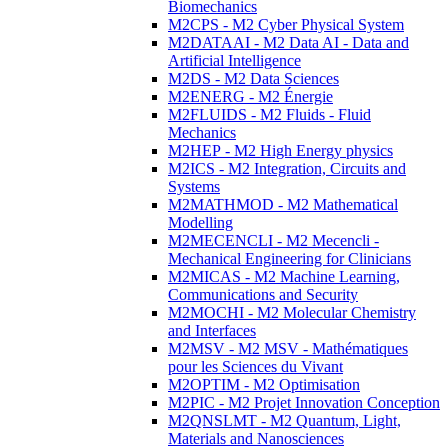
Biomechanics
M2CPS - M2 Cyber Physical System
M2DATAAI - M2 Data AI - Data and
Artificial Intelligence
M2DS - M2 Data Sciences
M2ENERG - M2 Énergie
M2FLUIDS - M2 Fluids - Fluid
Mechanics
M2HEP - M2 High Energy physics
M2ICS - M2 Integration, Circuits and
Systems
M2MATHMOD - M2 Mathematical
Modelling
M2MECENCLI - M2 Mecencli -
Mechanical Engineering for Clinicians
M2MICAS - M2 Machine Learning,
Communications and Security
M2MOCHI - M2 Molecular Chemistry
and Interfaces
M2MSV - M2 MSV - Mathématiques
pour les Sciences du Vivant
M2OPTIM - M2 Optimisation
M2PIC - M2 Projet Innovation Conception
M2QNSLMT - M2 Quantum, Light,
Materials and Nanosciences