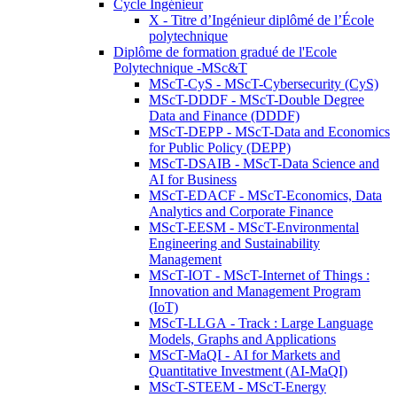
Cycle Ingénieur
X - Titre d’Ingénieur diplômé de l’École
polytechnique
Diplôme de formation gradué de l'Ecole
Polytechnique -MSc&T
MScT-CyS - MScT-Cybersecurity (CyS)
MScT-DDDF - MScT-Double Degree
Data and Finance (DDDF)
MScT-DEPP - MScT-Data and Economics
for Public Policy (DEPP)
MScT-DSAIB - MScT-Data Science and
AI for Business
MScT-EDACF - MScT-Economics, Data
Analytics and Corporate Finance
MScT-EESM - MScT-Environmental
Engineering and Sustainability
Management
MScT-IOT - MScT-Internet of Things :
Innovation and Management Program
(IoT)
MScT-LLGA - Track : Large Language
Models, Graphs and Applications
MScT-MaQI - AI for Markets and
Quantitative Investment (AI-MaQI)
MScT-STEEM - MScT-Energy