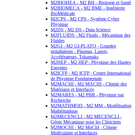
M2BIOHEA - M2 BH - Biologie et Santé
M2BIOMECA - M2 BME - Ingénierie
BioMédicale
M2CPS - M2 CPS - Système Cyber
Physique
M2DS - M2 DS - Data Science
M2FLUIDS - M2 Fluids - Mécanique des
Fluides
M2GI - M2 GI-PLATO - Grandes
installations - Plasmas, Lasers,
Accélérateurs, Tokamaks
M2HEP - M2 HEP - Physique des Hautes
Energies
M2ICFP - M2 ICFP - Centre International
de Physique Fondamentale
M2MACHI - M2 MACHI - Chimie des
Matériaux et Interfaces
M2MARES - M2 PBR - Physique par
Recherche
M2MATHMOD - M2 MM - Modélisation
Mathématique
M2MECENCLI - M2 MECENCLI -
Génie Mécanique pour les Cliniciens
M2MOCHI - M2 MoChI - Chimie
Moléculaire et Interfaces