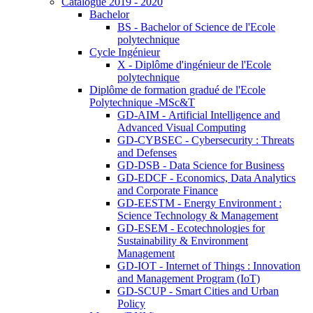
Catalogue 2019 - 2020
Bachelor
BS - Bachelor of Science de l'Ecole
polytechnique
Cycle Ingénieur
X - Diplôme d'ingénieur de l'Ecole
polytechnique
Diplôme de formation gradué de l'Ecole
Polytechnique -MSc&T
GD-AIM - Artificial Intelligence and
Advanced Visual Computing
GD-CYBSEC - Cybersecurity : Threats
and Defenses
GD-DSB - Data Science for Business
GD-EDCF - Economics, Data Analytics
and Corporate Finance
GD-EESTM - Energy Environment :
Science Technology & Management
GD-ESEM - Ecotechnologies for
Sustainability & Environment
Management
GD-IOT - Internet of Things : Innovation
and Management Program (IoT)
GD-SCUP - Smart Cities and Urban
Policy