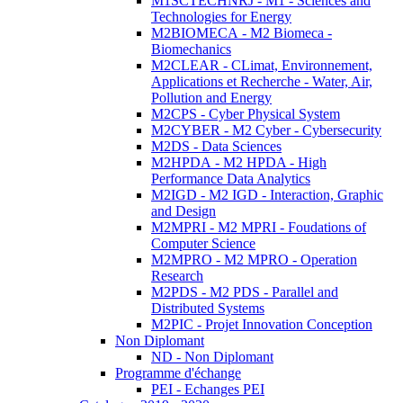
M1SCTECHNRJ - M1 - Sciences and
Technologies for Energy
M2BIOMECA - M2 Biomeca -
Biomechanics
M2CLEAR - CLimat, Environnement,
Applications et Recherche - Water, Air,
Pollution and Energy
M2CPS - Cyber Physical System
M2CYBER - M2 Cyber - Cybersecurity
M2DS - Data Sciences
M2HPDA - M2 HPDA - High
Performance Data Analytics
M2IGD - M2 IGD - Interaction, Graphic
and Design
M2MPRI - M2 MPRI - Foudations of
Computer Science
M2MPRO - M2 MPRO - Operation
Research
M2PDS - M2 PDS - Parallel and
Distributed Systems
M2PIC - Projet Innovation Conception
Non Diplomant
ND - Non Diplomant
Programme d'échange
PEI - Echanges PEI