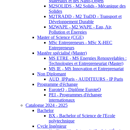
Matériaux et des Nano-Objets
M2SOLIDS - M2 Solids - Mécanique des
Solides
M2TRADD - M2 TraDD - Transport et
Développement Durable
M2WAPE - M2 WAPE - Eau, Air,
Pollution et Énergies
Master of Science (CGE)
MSc Entrepreneurs - MSc X-HEC
Entrepreneurs
Mastère spécialisé (Master)
MS ETRE - MS Energies Renouvelables :
Technologies et Entrepreneuriat (Master)
MS IE - MS Innovation et Entreprenariat
Non Diplomant
AUD_IPParis - AUDITEURS - IP Paris
Programme d'échange
EuroteQ - Diplôme EuroteQ
PEI - Programmes d'échange
internationaux
Catalogue 2024 - 2025
Bachelor
BX - Bachelor of Science de l'Ecole
polytechnique
Cycle Ingénieur