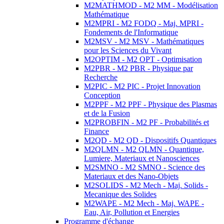
M2MATHMOD - M2 MM - Modélisation
Mathématique
M2MPRI - M2 FODQ - Maj. MPRI -
Fondements de l'Informatique
M2MSV - M2 MSV - Mathématiques
pour les Sciences du Vivant
M2OPTIM - M2 OPT - Optimisation
M2PBR - M2 PBR - Physique par
Recherche
M2PIC - M2 PIC - Projet Innovation
Conception
M2PPF - M2 PPF - Physique des Plasmas
et de la Fusion
M2PROBFIN - M2 PF - Probabilités et
Finance
M2QD - M2 QD - Dispositifs Quantiques
M2QLMN - M2 QLMN - Quantique,
Lumiere, Materiaux et Nanosciences
M2SMNO - M2 SMNO - Science des
Materiaux et des Nano-Objets
M2SOLIDS - M2 Mech - Maj. Solids -
Mecanique des Solides
M2WAPE - M2 Mech - Maj. WAPE -
Eau, Air, Pollution et Energies
Programme d'échange