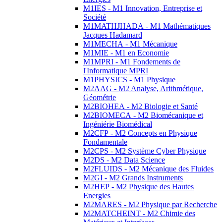
M1IES - M1 Innovation, Entreprise et
Société
M1MATHJHADA - M1 Mathématiques
Jacques Hadamard
M1MECHA - M1 Mécanique
M1MIE - M1 en Economie
M1MPRI - M1 Fondements de
l'Informatique MPRI
M1PHYSICS - M1 Physique
M2AAG - M2 Analyse, Arithmétique,
Géométrie
M2BIOHEA - M2 Biologie et Santé
M2BIOMECA - M2 Biomécanique et
Ingéniérie Biomédical
M2CFP - M2 Concepts en Physique
Fondamentale
M2CPS - M2 Système Cyber Physique
M2DS - M2 Data Science
M2FLUIDS - M2 Mécanique des Fluides
M2GI - M2 Grands Instruments
M2HEP - M2 Physique des Hautes
Energies
M2MARES - M2 Physique par Recherche
M2MATCHEINT - M2 Chimie des