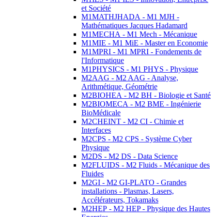
et Société
M1MATHJHADA - M1 MJH -
Mathématiques Jacques Hadamard
M1MECHA - M1 Mech - Mécanique
M1MIE - M1 MiE - Master en Economie
M1MPRI - M1 MPRI - Fondements de
l'Informatique
M1PHYSICS - M1 PHYS - Physique
M2AAG - M2 AAG - Analyse,
Arithmétique, Géométrie
M2BIOHEA - M2 BH - Biologie et Santé
M2BIOMECA - M2 BME - Ingénierie
BioMédicale
M2CHEINT - M2 CI - Chimie et
Interfaces
M2CPS - M2 CPS - Système Cyber
Physique
M2DS - M2 DS - Data Science
M2FLUIDS - M2 Fluids - Mécanique des
Fluides
M2GI - M2 GI-PLATO - Grandes
installations - Plasmas, Lasers,
Accélérateurs, Tokamaks
M2HEP - M2 HEP - Physique des Hautes