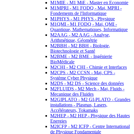
M1MIE - M1 MiE - Master en Economie
M1MPRI - M1 FODQ - Maj. MPRI -
Fondements de l'Informatique
M1PHYS - M1 PHYS - Physique
M1QMI - M1 FODQ - Maj. QMI -
Quantique, Mathematiques, Informatique
M2AAG - M2 AAG - Analyse,
Arithmétique, Géométrie
M2BBH - M2 BBH - Biologie,
Biotechnologie et Santé
M2BME - M2 BME - Ingénierie
BioMédicale
M2CHI - M2 CHI - Chimie et Interfaces
M2CPS - M2 CCSN - Maj. CPS -
Système Cyber Physique
M2DS - M2 DS - Science des données
M2FLUIDS - M2 Mech - Maj. Fluids -
Mecanique des Fluides
M2GIPLATO - M2 GI-PLATO - Grandes
installations - Plasmas, Lasers,
Accélérateurs, Tokamaks
M2HEP - M2 HEP - Physique des Hautes
Energies
M2ICFP - M2 ICFP - Centre International
de Physique Fondamentale