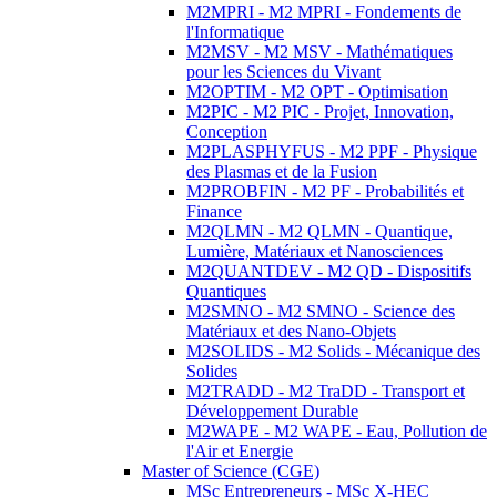
M2MPRI - M2 MPRI - Fondements de
l'Informatique
M2MSV - M2 MSV - Mathématiques
pour les Sciences du Vivant
M2OPTIM - M2 OPT - Optimisation
M2PIC - M2 PIC - Projet, Innovation,
Conception
M2PLASPHYFUS - M2 PPF - Physique
des Plasmas et de la Fusion
M2PROBFIN - M2 PF - Probabilités et
Finance
M2QLMN - M2 QLMN - Quantique,
Lumière, Matériaux et Nanosciences
M2QUANTDEV - M2 QD - Dispositifs
Quantiques
M2SMNO - M2 SMNO - Science des
Matériaux et des Nano-Objets
M2SOLIDS - M2 Solids - Mécanique des
Solides
M2TRADD - M2 TraDD - Transport et
Développement Durable
M2WAPE - M2 WAPE - Eau, Pollution de
l'Air et Energie
Master of Science (CGE)
MSc Entrepreneurs - MSc X-HEC