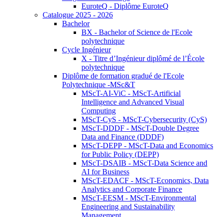
EuroteQ - Diplôme EuroteQ
Catalogue 2025 - 2026
Bachelor
BX - Bachelor of Science de l'Ecole
polytechnique
Cycle Ingénieur
X - Titre d’Ingénieur diplômé de l’École
polytechnique
Diplôme de formation gradué de l'Ecole
Polytechnique -MSc&T
MScT-AI-ViC - MScT-Artificial
Intelligence and Advanced Visual
Computing
MScT-CyS - MScT-Cybersecurity (CyS)
MScT-DDDF - MScT-Double Degree
Data and Finance (DDDF)
MScT-DEPP - MScT-Data and Economics
for Public Policy (DEPP)
MScT-DSAIB - MScT-Data Science and
AI for Business
MScT-EDACF - MScT-Economics, Data
Analytics and Corporate Finance
MScT-EESM - MScT-Environmental
Engineering and Sustainability
Management