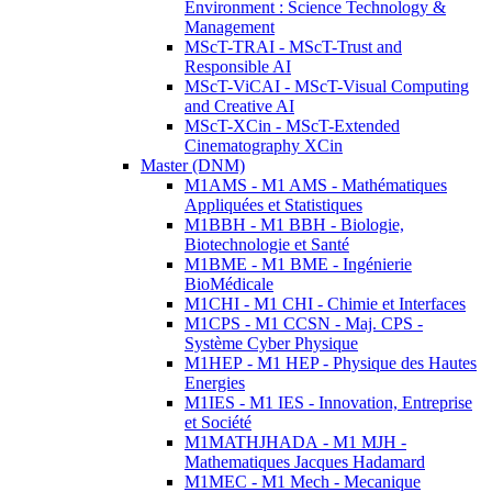
Environment : Science Technology &
Management
MScT-TRAI - MScT-Trust and
Responsible AI
MScT-ViCAI - MScT-Visual Computing
and Creative AI
MScT-XCin - MScT-Extended
Cinematography XCin
Master (DNM)
M1AMS - M1 AMS - Mathématiques
Appliquées et Statistiques
M1BBH - M1 BBH - Biologie,
Biotechnologie et Santé
M1BME - M1 BME - Ingénierie
BioMédicale
M1CHI - M1 CHI - Chimie et Interfaces
M1CPS - M1 CCSN - Maj. CPS -
Système Cyber Physique
M1HEP - M1 HEP - Physique des Hautes
Energies
M1IES - M1 IES - Innovation, Entreprise
et Société
M1MATHJHADA - M1 MJH -
Mathematiques Jacques Hadamard
M1MEC - M1 Mech - Mecanique