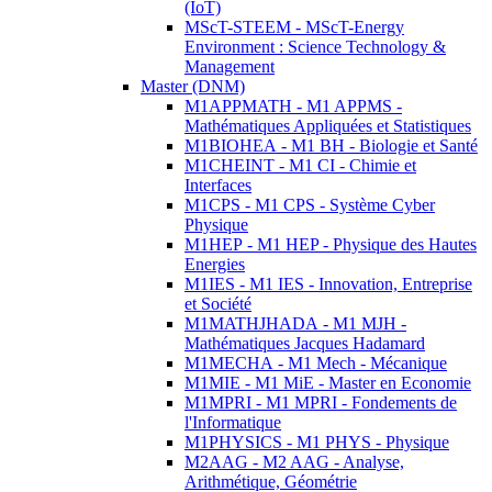
(IoT)
MScT-STEEM - MScT-Energy
Environment : Science Technology &
Management
Master (DNM)
M1APPMATH - M1 APPMS -
Mathématiques Appliquées et Statistiques
M1BIOHEA - M1 BH - Biologie et Santé
M1CHEINT - M1 CI - Chimie et
Interfaces
M1CPS - M1 CPS - Système Cyber
Physique
M1HEP - M1 HEP - Physique des Hautes
Energies
M1IES - M1 IES - Innovation, Entreprise
et Société
M1MATHJHADA - M1 MJH -
Mathématiques Jacques Hadamard
M1MECHA - M1 Mech - Mécanique
M1MIE - M1 MiE - Master en Economie
M1MPRI - M1 MPRI - Fondements de
l'Informatique
M1PHYSICS - M1 PHYS - Physique
M2AAG - M2 AAG - Analyse,
Arithmétique, Géométrie