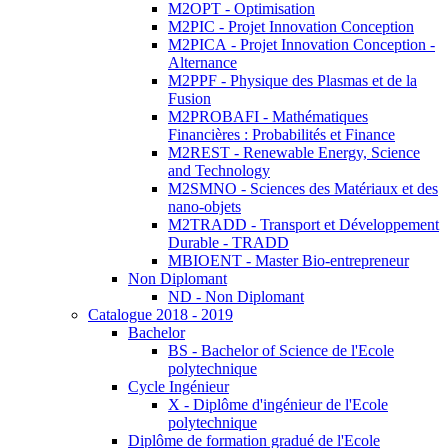
M2OPT - Optimisation
M2PIC - Projet Innovation Conception
M2PICA - Projet Innovation Conception -
Alternance
M2PPF - Physique des Plasmas et de la
Fusion
M2PROBAFI - Mathématiques
Financières : Probabilités et Finance
M2REST - Renewable Energy, Science
and Technology
M2SMNO - Sciences des Matériaux et des
nano-objets
M2TRADD - Transport et Développement
Durable - TRADD
MBIOENT - Master Bio-entrepreneur
Non Diplomant
ND - Non Diplomant
Catalogue 2018 - 2019
Bachelor
BS - Bachelor of Science de l'Ecole
polytechnique
Cycle Ingénieur
X - Diplôme d'ingénieur de l'Ecole
polytechnique
Diplôme de formation gradué de l'Ecole