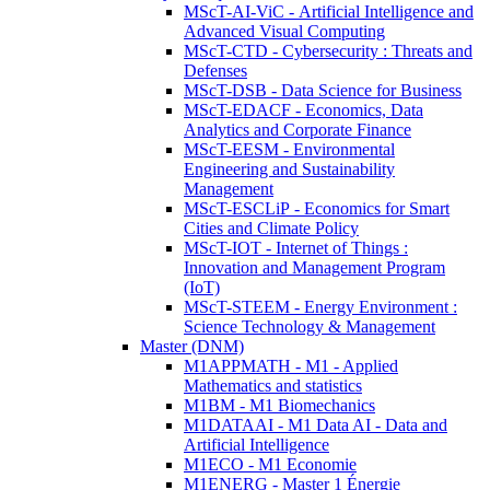
MScT-AI-ViC - Artificial Intelligence and
Advanced Visual Computing
MScT-CTD - Cybersecurity : Threats and
Defenses
MScT-DSB - Data Science for Business
MScT-EDACF - Economics, Data
Analytics and Corporate Finance
MScT-EESM - Environmental
Engineering and Sustainability
Management
MScT-ESCLiP - Economics for Smart
Cities and Climate Policy
MScT-IOT - Internet of Things :
Innovation and Management Program
(IoT)
MScT-STEEM - Energy Environment :
Science Technology & Management
Master (DNM)
M1APPMATH - M1 - Applied
Mathematics and statistics
M1BM - M1 Biomechanics
M1DATAAI - M1 Data AI - Data and
Artificial Intelligence
M1ECO - M1 Economie
M1ENERG - Master 1 Énergie