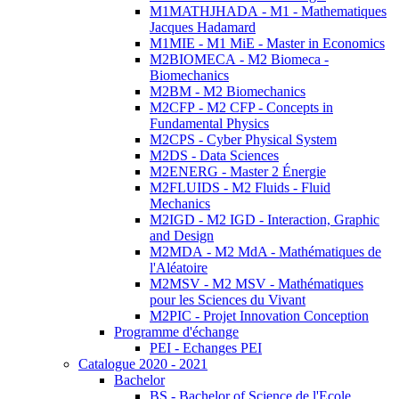
M1MATHJHADA - M1 - Mathematiques
Jacques Hadamard
M1MIE - M1 MiE - Master in Economics
M2BIOMECA - M2 Biomeca -
Biomechanics
M2BM - M2 Biomechanics
M2CFP - M2 CFP - Concepts in
Fundamental Physics
M2CPS - Cyber Physical System
M2DS - Data Sciences
M2ENERG - Master 2 Énergie
M2FLUIDS - M2 Fluids - Fluid
Mechanics
M2IGD - M2 IGD - Interaction, Graphic
and Design
M2MDA - M2 MdA - Mathématiques de
l'Aléatoire
M2MSV - M2 MSV - Mathématiques
pour les Sciences du Vivant
M2PIC - Projet Innovation Conception
Programme d'échange
PEI - Echanges PEI
Catalogue 2020 - 2021
Bachelor
BS - Bachelor of Science de l'Ecole