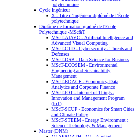
polytechnique
Cycle Ingénieur
X - Titre d’Ingénieur diplômé de l’École
polytechnique
Diplôme de formation gradué de l'Ecole
Polytechnique -MSc&T
MScT-AIAVC - Artificial Intelligence and
Advanced Visual Computing
MScT-CTD - Cybersecurity : Threats and
Defenses
MScT-DSB - Data Science for Business
MScT-ECOSEM - Environmental
Engineering and Sustainability
Management
MScT-EDACF - Economics, Data
Analytics and Corporate Finance
MScT-IOT - Internet of Things :
Innovation and Management Program
(IoT)
MScT-SCUP - Economics for Smart Cities
and Climate Policy
MScT-STEEM - Energy Environment :
Science Technology & Management
Master (DNM)
M1APPMATH - M1 - Applied