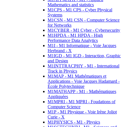
Mathematics and statistics
M1CPS - M1 CPS - Cyber Physical
Systems
M1CSN - M1 CSN - Computer Science
for Networks
M1CYBER - M1 Cyber - Cybersecurity
M1HPDA - M1 HPDA - High
Performance Data Analytics
M1I - M1 Informatique - Voie Jacques
Herbrand - X
M1IGD - M1 IGD - Interaction, Graphic
and Design
M1INTTRACPHY - M1 - International
Track in Physics
M1MAP - M1 Mathématiques et
Applications - Voie Jacques Hadamard -
École Polytechnique
M1MATHAPP - M1 - Mathématiques
Appliquées
M1MPRI - M1 MPRI - Foudations of
Computer Science
M1P - M1 Physique - Voie Irène Joliot
Curie - X
M1PHYSICS - M1 - Physics