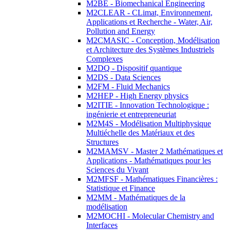
M2BE - Biomechanical Engineering
M2CLEAR - CLimat, Environnement,
Applications et Recherche - Water, Air,
Pollution and Energy
M2CMASIC - Conception, Modélisation
et Architecture des Systèmes Industriels
Complexes
M2DQ - Dispositif quantique
M2DS - Data Sciences
M2FM - Fluid Mechanics
M2HEP - High Energy physics
M2ITIE - Innovation Technologique :
ingénierie et entrepreneuriat
M2M4S - Modélisation Multiphysique
Multiéchelle des Matériaux et des
Structures
M2MAMSV - Master 2 Mathématiques et
Applications - Mathématiques pour les
Sciences du Vivant
M2MFSF - Mathématiques Financières :
Statistique et Finance
M2MM - Mathématiques de la
modélisation
M2MOCHI - Molecular Chemistry and
Interfaces