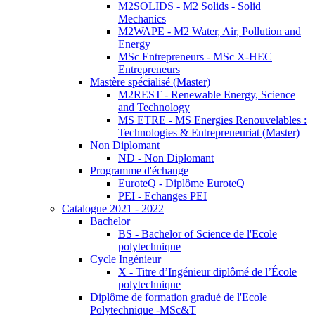
M2SOLIDS - M2 Solids - Solid
Mechanics
M2WAPE - M2 Water, Air, Pollution and
Energy
MSc Entrepreneurs - MSc X-HEC
Entrepreneurs
Mastère spécialisé (Master)
M2REST - Renewable Energy, Science
and Technology
MS ETRE - MS Energies Renouvelables :
Technologies & Entrepreneuriat (Master)
Non Diplomant
ND - Non Diplomant
Programme d'échange
EuroteQ - Diplôme EuroteQ
PEI - Echanges PEI
Catalogue 2021 - 2022
Bachelor
BS - Bachelor of Science de l'Ecole
polytechnique
Cycle Ingénieur
X - Titre d’Ingénieur diplômé de l’École
polytechnique
Diplôme de formation gradué de l'Ecole
Polytechnique -MSc&T