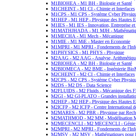
M1BIOHEA - M1 BH - Biologie et Santé
M1CHEINT - M1 CI - Chimie et Interfaces
M1CPS - M1 CPS - Système Cyber Physiq
M1HEP - M1 HEP - Physique des Hautes E
M1IES - M1 IES - Innovation, Entreprise et
M1MATHJHADA - M1 MJH - Mathématiqu
M1MECHA - M1 Mech - Mécanique
M1MIE - M1 MiE - Master en Economie
M1MPRI - M1 MPRI - Fondements de l'Inf
M1PHYSICS - M1 PHYS - Physique
M2AAG - M2 AAG - Analyse, Arithmétique
M2BIOHEA - M2 BH - Biologie et Santé
M2BIOMECA - M2 BME - Ingénierie BioM
M2CHEINT - M2 CI - Chimie et Interfaces
M2CPS - M2 CPS - Système Cyber Physiq
M2DS - M2 DS - Data Science
M2FLUIDS - M2 Fluids - Mécanique des Fl
M2GI - M2 GI-PLATO - Grandes installation
M2HEP - M2 HEP - Physique des Hautes E
M2ICFP - M2 ICFP - Centre International 
M2MARES - M2 PBR - Physique par Rech
M2MATHMOD - M2 MM - Modélisation M
M2MECENCLI - M2 MECENCLI - Génie Méc
M2MPRI - M2 MPRI - Fondements de l'Inf
M2MSV - M2 MSV - Mathématiques pour le