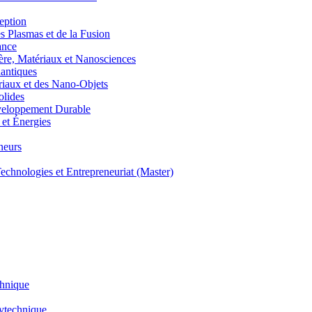
eption
lasmas et de la Fusion
ance
, Matériaux et Nanosciences
ntiques
aux et des Nano-Objets
lides
eloppement Durable
et Énergies
neurs
hnologies et Entrepreneuriat (Master)
chnique
lytechnique