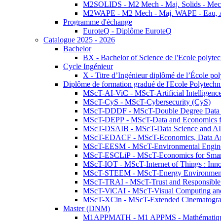
M2SOLIDS - M2 Mech - Maj. Solids - Meca
M2WAPE - M2 Mech - Maj. WAPE - Eau, Air
Programme d'échange
EuroteQ - Diplôme EuroteQ
Catalogue 2025 - 2026
Bachelor
BX - Bachelor of Science de l'Ecole polyte
Cycle Ingénieur
X - Titre d’Ingénieur diplômé de l’École po
Diplôme de formation gradué de l'Ecole Polytec
MScT-AI-ViC - MScT-Artificial Intelligen
MScT-CyS - MScT-Cybersecurity (CyS)
MScT-DDDF - MScT-Double Degree Data 
MScT-DEPP - MScT-Data and Economics fo
MScT-DSAIB - MScT-Data Science and AI 
MScT-EDACF - MScT-Economics, Data Anal
MScT-EESM - MScT-Environmental Enginee
MScT-ESCLiP - MScT-Economics for Smart 
MScT-IOT - MScT-Internet of Things : Inn
MScT-STEEM - MScT-Energy Environment 
MScT-TRAI - MScT-Trust and Responsible
MScT-ViCAI - MScT-Visual Computing and
MScT-XCin - MScT-Extended Cinematogr
Master (DNM)
M1APPMATH - M1 APPMS - Mathématiques A