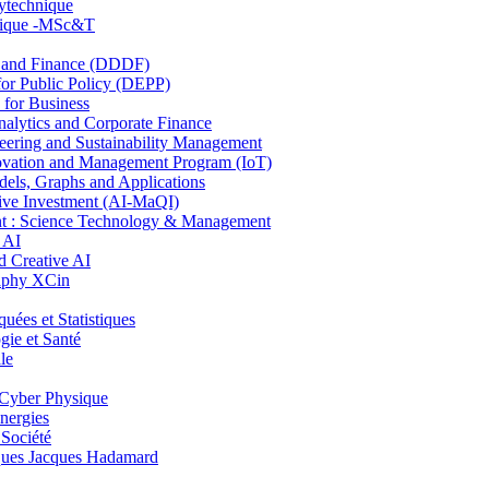
lytechnique
hnique -MSc&T
and Finance (DDDF)
r Public Policy (DEPP)
for Business
ytics and Corporate Finance
ring and Sustainability Management
ovation and Management Program (IoT)
ls, Graphs and Applications
ive Investment (AI-MaQI)
: Science Technology & Management
 AI
 Creative AI
aphy XCin
es et Statistiques
ie et Santé
le
Cyber Physique
nergies
 Société
es Jacques Hadamard