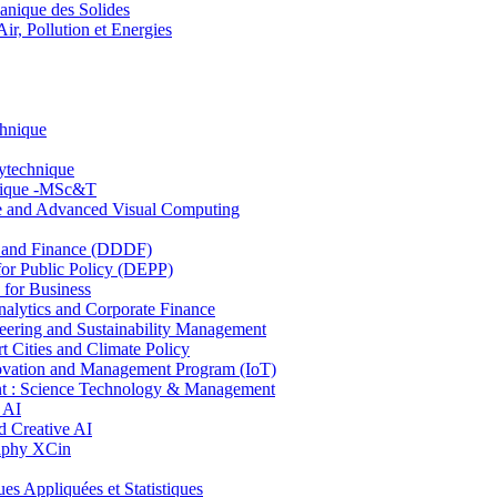
nique des Solides
, Pollution et Energies
chnique
lytechnique
hnique -MSc&T
ce and Advanced Visual Computing
and Finance (DDDF)
r Public Policy (DEPP)
for Business
ytics and Corporate Finance
ring and Sustainability Management
Cities and Climate Policy
ovation and Management Program (IoT)
: Science Technology & Management
 AI
 Creative AI
aphy XCin
ppliquées et Statistiques