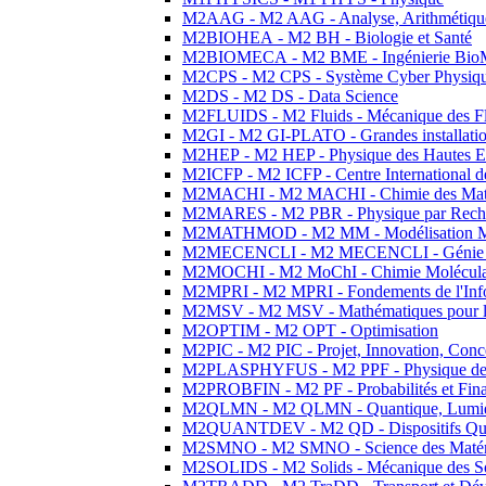
M2AAG - M2 AAG - Analyse, Arithmétique
M2BIOHEA - M2 BH - Biologie et Santé
M2BIOMECA - M2 BME - Ingénierie BioM
M2CPS - M2 CPS - Système Cyber Physiq
M2DS - M2 DS - Data Science
M2FLUIDS - M2 Fluids - Mécanique des Fl
M2GI - M2 GI-PLATO - Grandes installation
M2HEP - M2 HEP - Physique des Hautes E
M2ICFP - M2 ICFP - Centre International 
M2MACHI - M2 MACHI - Chimie des Matéri
M2MARES - M2 PBR - Physique par Rech
M2MATHMOD - M2 MM - Modélisation M
M2MECENCLI - M2 MECENCLI - Génie Méc
M2MOCHI - M2 MoChI - Chimie Moléculaire
M2MPRI - M2 MPRI - Fondements de l'Inf
M2MSV - M2 MSV - Mathématiques pour le
M2OPTIM - M2 OPT - Optimisation
M2PIC - M2 PIC - Projet, Innovation, Conc
M2PLASPHYFUS - M2 PPF - Physique des P
M2PROBFIN - M2 PF - Probabilités et Fin
M2QLMN - M2 QLMN - Quantique, Lumière
M2QUANTDEV - M2 QD - Dispositifs Qua
M2SMNO - M2 SMNO - Science des Matéri
M2SOLIDS - M2 Solids - Mécanique des So