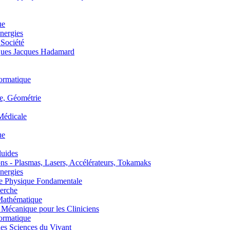
ue
nergies
 Société
es Jacques Hadamard
ormatique
, Géométrie
édicale
ue
uides
s - Plasmas, Lasers, Accélérateurs, Tokamaks
nergies
de Physique Fondamentale
erche
athématique
anique pour les Cliniciens
ormatique
s Sciences du Vivant