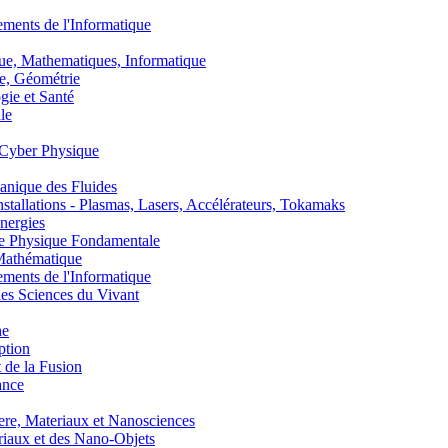
nts de l'Informatique
, Mathematiques, Informatique
, Géométrie
ie et Santé
le
Cyber Physique
nique des Fluides
lations - Plasmas, Lasers, Accélérateurs, Tokamaks
nergies
de Physique Fondamentale
athématique
nts de l'Informatique
s Sciences du Vivant
he
ption
 de la Fusion
ance
, Materiaux et Nanosciences
aux et des Nano-Objets