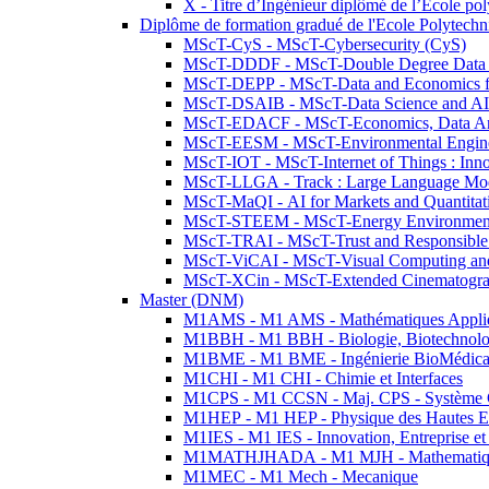
X - Titre d’Ingénieur diplômé de l’École po
Diplôme de formation gradué de l'Ecole Polytec
MScT-CyS - MScT-Cybersecurity (CyS)
MScT-DDDF - MScT-Double Degree Data 
MScT-DEPP - MScT-Data and Economics fo
MScT-DSAIB - MScT-Data Science and AI 
MScT-EDACF - MScT-Economics, Data Anal
MScT-EESM - MScT-Environmental Enginee
MScT-IOT - MScT-Internet of Things : Inn
MScT-LLGA - Track : Large Language Mode
MScT-MaQI - AI for Markets and Quantitat
MScT-STEEM - MScT-Energy Environment 
MScT-TRAI - MScT-Trust and Responsible
MScT-ViCAI - MScT-Visual Computing and
MScT-XCin - MScT-Extended Cinematogr
Master (DNM)
M1AMS - M1 AMS - Mathématiques Appliqué
M1BBH - M1 BBH - Biologie, Biotechnolog
M1BME - M1 BME - Ingénierie BioMédica
M1CHI - M1 CHI - Chimie et Interfaces
M1CPS - M1 CCSN - Maj. CPS - Système 
M1HEP - M1 HEP - Physique des Hautes E
M1IES - M1 IES - Innovation, Entreprise et
M1MATHJHADA - M1 MJH - Mathematiqu
M1MEC - M1 Mech - Mecanique