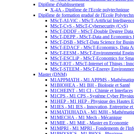
Diplôme d'établissement
X-4A - Diplôme de l'Ecole polytechnique
Diplôme de formation gradué de l'Ecole Polytec
MScT-AI-ViC - MScT-Artificial Intelligen
MScT-CyS - MScT-Cybersecurity (CyS)
MScT-DDDF - MScT-Double Degree Data 
MScT-DEPP - MScT-Data and Economics fo
MScT-DSB - MScT-Data Science for Busin
MScT-EDACF - MScT-Economics, Data Anal
MScT-EESM - MScT-Environmental Enginee
MScT-ESCLiP - MScT-Economics for Smart 
MScT-IOT - MScT-Internet of Things : Inn
MScT-STEEM - MScT-Energy Environment 
Master (DNM)
M1APPMATH - M1 APPMS - Mathématiques A
M1BIOHEA - M1 BH - Biologie et Santé
M1CHEINT - M1 CI - Chimie et Interfaces
M1CPS - M1 CPS - Système Cyber Physiq
M1HEP - M1 HEP - Physique des Hautes E
M1IES - M1 IES - Innovation, Entreprise et
M1MATHJHADA - M1 MJH - Mathématiqu
M1MECHA - M1 Mech - Mécanique
M1MIE - M1 MiE - Master en Economie
M1MPRI - M1 MPRI - Fondements de l'Inf
M1PHYSICS - M1 PHYS - Physique