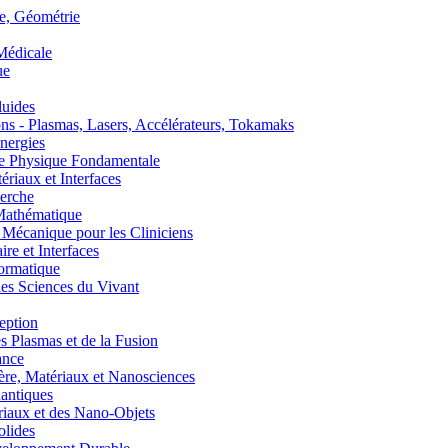
, Géométrie
édicale
ue
uides
s - Plasmas, Lasers, Accélérateurs, Tokamaks
nergies
de Physique Fondamentale
aux et Interfaces
erche
athématique
anique pour les Cliniciens
 et Interfaces
ormatique
s Sciences du Vivant
eption
lasmas et de la Fusion
ance
, Matériaux et Nanosciences
ntiques
aux et des Nano-Objets
lides