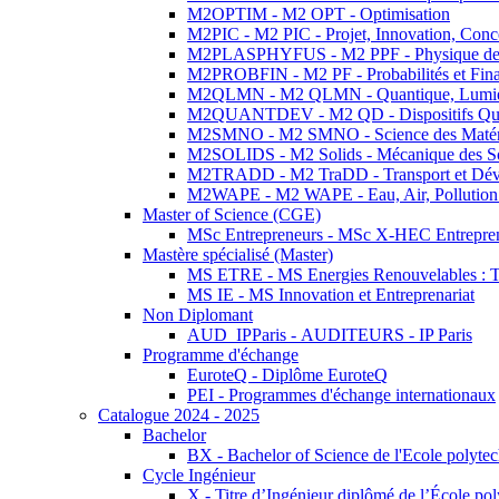
M2OPTIM - M2 OPT - Optimisation
M2PIC - M2 PIC - Projet, Innovation, Conc
M2PLASPHYFUS - M2 PPF - Physique des P
M2PROBFIN - M2 PF - Probabilités et Fin
M2QLMN - M2 QLMN - Quantique, Lumière
M2QUANTDEV - M2 QD - Dispositifs Qua
M2SMNO - M2 SMNO - Science des Matéri
M2SOLIDS - M2 Solids - Mécanique des So
M2TRADD - M2 TraDD - Transport et Dév
M2WAPE - M2 WAPE - Eau, Air, Pollution 
Master of Science (CGE)
MSc Entrepreneurs - MSc X-HEC Entrepre
Mastère spécialisé (Master)
MS ETRE - MS Energies Renouvelables : Tec
MS IE - MS Innovation et Entreprenariat
Non Diplomant
AUD_IPParis - AUDITEURS - IP Paris
Programme d'échange
EuroteQ - Diplôme EuroteQ
PEI - Programmes d'échange internationaux
Catalogue 2024 - 2025
Bachelor
BX - Bachelor of Science de l'Ecole polyte
Cycle Ingénieur
X - Titre d’Ingénieur diplômé de l’École po