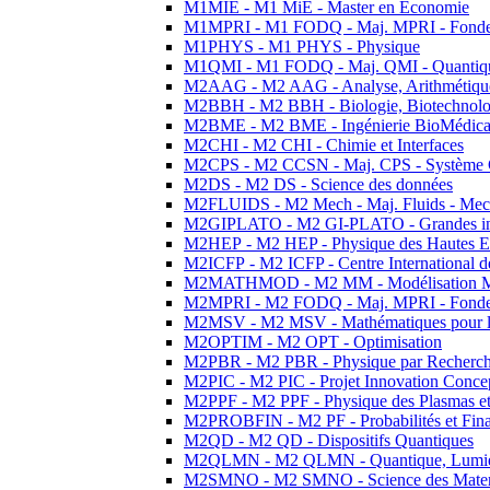
M1MIE - M1 MiE - Master en Economie
M1MPRI - M1 FODQ - Maj. MPRI - Fondeme
M1PHYS - M1 PHYS - Physique
M1QMI - M1 FODQ - Maj. QMI - Quantique
M2AAG - M2 AAG - Analyse, Arithmétique
M2BBH - M2 BBH - Biologie, Biotechnolog
M2BME - M2 BME - Ingénierie BioMédica
M2CHI - M2 CHI - Chimie et Interfaces
M2CPS - M2 CCSN - Maj. CPS - Système 
M2DS - M2 DS - Science des données
M2FLUIDS - M2 Mech - Maj. Fluids - Meca
M2GIPLATO - M2 GI-PLATO - Grandes instal
M2HEP - M2 HEP - Physique des Hautes E
M2ICFP - M2 ICFP - Centre International 
M2MATHMOD - M2 MM - Modélisation M
M2MPRI - M2 FODQ - Maj. MPRI - Fondeme
M2MSV - M2 MSV - Mathématiques pour le
M2OPTIM - M2 OPT - Optimisation
M2PBR - M2 PBR - Physique par Recherc
M2PIC - M2 PIC - Projet Innovation Conce
M2PPF - M2 PPF - Physique des Plasmas et
M2PROBFIN - M2 PF - Probabilités et Fin
M2QD - M2 QD - Dispositifs Quantiques
M2QLMN - M2 QLMN - Quantique, Lumiere
M2SMNO - M2 SMNO - Science des Materi