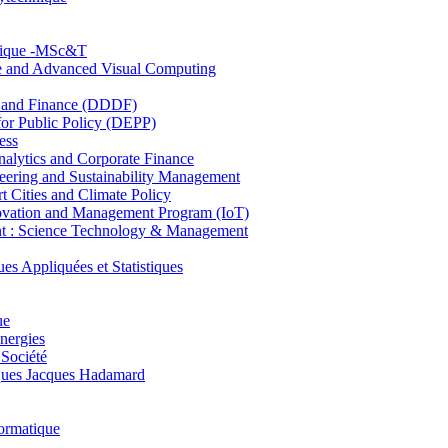
hnique -MSc&T
ce and Advanced Visual Computing
and Finance (DDDF)
r Public Policy (DEPP)
ess
ytics and Corporate Finance
ring and Sustainability Management
Cities and Climate Policy
ovation and Management Program (IoT)
: Science Technology & Management
ppliquées et Statistiques
ue
nergies
 Société
es Jacques Hadamard
ormatique