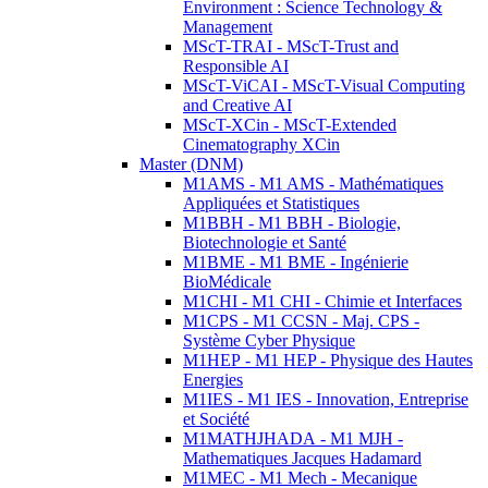
Environment : Science Technology &
Management
MScT-TRAI - MScT-Trust and
Responsible AI
MScT-ViCAI - MScT-Visual Computing
and Creative AI
MScT-XCin - MScT-Extended
Cinematography XCin
Master (DNM)
M1AMS - M1 AMS - Mathématiques
Appliquées et Statistiques
M1BBH - M1 BBH - Biologie,
Biotechnologie et Santé
M1BME - M1 BME - Ingénierie
BioMédicale
M1CHI - M1 CHI - Chimie et Interfaces
M1CPS - M1 CCSN - Maj. CPS -
Système Cyber Physique
M1HEP - M1 HEP - Physique des Hautes
Energies
M1IES - M1 IES - Innovation, Entreprise
et Société
M1MATHJHADA - M1 MJH -
Mathematiques Jacques Hadamard
M1MEC - M1 Mech - Mecanique