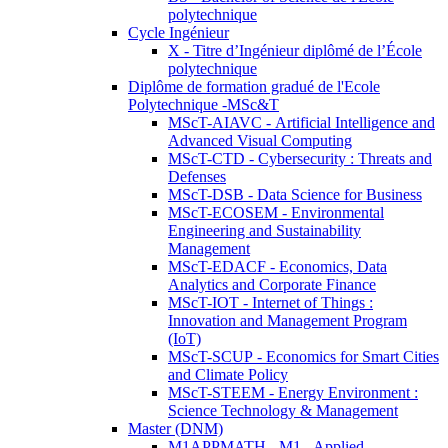
polytechnique
Cycle Ingénieur
X - Titre d’Ingénieur diplômé de l’École
polytechnique
Diplôme de formation gradué de l'Ecole
Polytechnique -MSc&T
MScT-AIAVC - Artificial Intelligence and
Advanced Visual Computing
MScT-CTD - Cybersecurity : Threats and
Defenses
MScT-DSB - Data Science for Business
MScT-ECOSEM - Environmental
Engineering and Sustainability
Management
MScT-EDACF - Economics, Data
Analytics and Corporate Finance
MScT-IOT - Internet of Things :
Innovation and Management Program
(IoT)
MScT-SCUP - Economics for Smart Cities
and Climate Policy
MScT-STEEM - Energy Environment :
Science Technology & Management
Master (DNM)
M1APPMATH - M1 - Applied