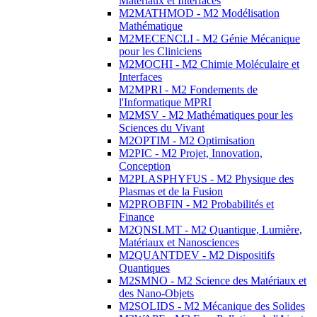
Matériaux et Interfaces
M2MATHMOD - M2 Modélisation
Mathématique
M2MECENCLI - M2 Génie Mécanique
pour les Cliniciens
M2MOCHI - M2 Chimie Moléculaire et
Interfaces
M2MPRI - M2 Fondements de
l'Informatique MPRI
M2MSV - M2 Mathématiques pour les
Sciences du Vivant
M2OPTIM - M2 Optimisation
M2PIC - M2 Projet, Innovation,
Conception
M2PLASPHYFUS - M2 Physique des
Plasmas et de la Fusion
M2PROBFIN - M2 Probabilités et
Finance
M2QNSLMT - M2 Quantique, Lumière,
Matériaux et Nanosciences
M2QUANTDEV - M2 Dispositifs
Quantiques
M2SMNO - M2 Science des Matériaux et
des Nano-Objets
M2SOLIDS - M2 Mécanique des Solides