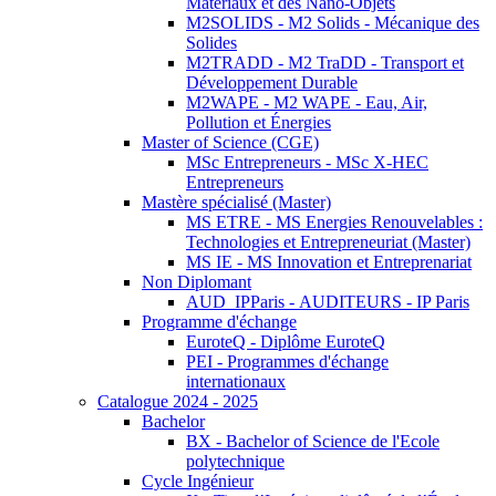
Matériaux et des Nano-Objets
M2SOLIDS - M2 Solids - Mécanique des
Solides
M2TRADD - M2 TraDD - Transport et
Développement Durable
M2WAPE - M2 WAPE - Eau, Air,
Pollution et Énergies
Master of Science (CGE)
MSc Entrepreneurs - MSc X-HEC
Entrepreneurs
Mastère spécialisé (Master)
MS ETRE - MS Energies Renouvelables :
Technologies et Entrepreneuriat (Master)
MS IE - MS Innovation et Entreprenariat
Non Diplomant
AUD_IPParis - AUDITEURS - IP Paris
Programme d'échange
EuroteQ - Diplôme EuroteQ
PEI - Programmes d'échange
internationaux
Catalogue 2024 - 2025
Bachelor
BX - Bachelor of Science de l'Ecole
polytechnique
Cycle Ingénieur