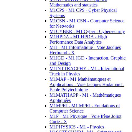
Mathematics and statistics
M1CPS - M1 CPS - Cyber Physical
Systems
M1CSN - M1 CSN - Computer Science
for Networks
M1CYBER - M1 Cyber - Cybersecurity
M1HPDA - M1 HPDA - High
Performance Data Analytics
M1I - M1 Informatique - Voie Jacques
Herbrand - X
M1IGD - M1 IGD - Interaction, Graphic
and Design
M1INTTRACPHY - M1 - International
Track in Physics
M1MAP - M1 Mathématiques et
Applications - Voie Jacques Hadamard -
École Polytechnique
M1MATHAPP - M1 - Mathématiques
Appliquées
M1MPRI - M1 MPRI - Foudations of
Computer Science
M1P - M1 Physique - Voie Irène Joliot
Curie - X
M1PHYSICS - M1 - Physics