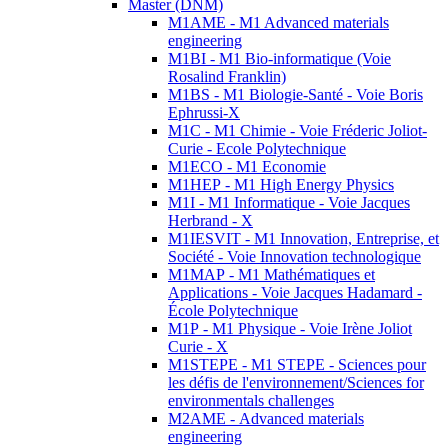
Master (DNM)
M1AME - M1 Advanced materials
engineering
M1BI - M1 Bio-informatique (Voie
Rosalind Franklin)
M1BS - M1 Biologie-Santé - Voie Boris
Ephrussi-X
M1C - M1 Chimie - Voie Fréderic Joliot-
Curie - Ecole Polytechnique
M1ECO - M1 Economie
M1HEP - M1 High Energy Physics
M1I - M1 Informatique - Voie Jacques
Herbrand - X
M1IESVIT - M1 Innovation, Entreprise, et
Société - Voie Innovation technologique
M1MAP - M1 Mathématiques et
Applications - Voie Jacques Hadamard -
École Polytechnique
M1P - M1 Physique - Voie Irène Joliot
Curie - X
M1STEPE - M1 STEPE - Sciences pour
les défis de l'environnement/Sciences for
environmentals challenges
M2AME - Advanced materials
engineering