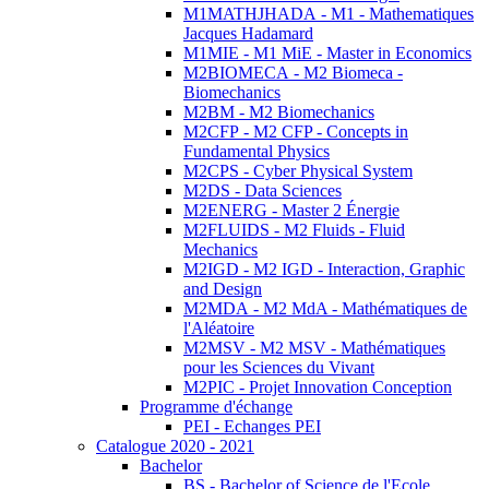
M1MATHJHADA - M1 - Mathematiques
Jacques Hadamard
M1MIE - M1 MiE - Master in Economics
M2BIOMECA - M2 Biomeca -
Biomechanics
M2BM - M2 Biomechanics
M2CFP - M2 CFP - Concepts in
Fundamental Physics
M2CPS - Cyber Physical System
M2DS - Data Sciences
M2ENERG - Master 2 Énergie
M2FLUIDS - M2 Fluids - Fluid
Mechanics
M2IGD - M2 IGD - Interaction, Graphic
and Design
M2MDA - M2 MdA - Mathématiques de
l'Aléatoire
M2MSV - M2 MSV - Mathématiques
pour les Sciences du Vivant
M2PIC - Projet Innovation Conception
Programme d'échange
PEI - Echanges PEI
Catalogue 2020 - 2021
Bachelor
BS - Bachelor of Science de l'Ecole