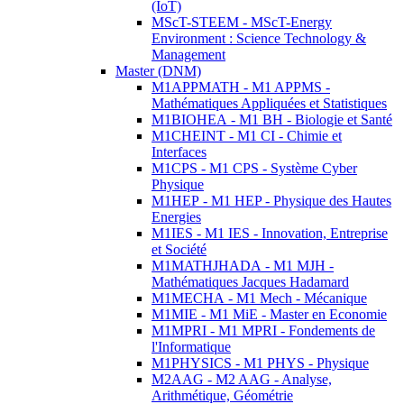
(IoT)
MScT-STEEM - MScT-Energy
Environment : Science Technology &
Management
Master (DNM)
M1APPMATH - M1 APPMS -
Mathématiques Appliquées et Statistiques
M1BIOHEA - M1 BH - Biologie et Santé
M1CHEINT - M1 CI - Chimie et
Interfaces
M1CPS - M1 CPS - Système Cyber
Physique
M1HEP - M1 HEP - Physique des Hautes
Energies
M1IES - M1 IES - Innovation, Entreprise
et Société
M1MATHJHADA - M1 MJH -
Mathématiques Jacques Hadamard
M1MECHA - M1 Mech - Mécanique
M1MIE - M1 MiE - Master en Economie
M1MPRI - M1 MPRI - Fondements de
l'Informatique
M1PHYSICS - M1 PHYS - Physique
M2AAG - M2 AAG - Analyse,
Arithmétique, Géométrie