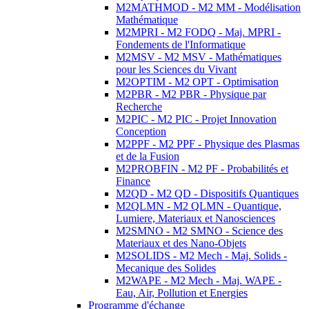
M2MATHMOD - M2 MM - Modélisation
Mathématique
M2MPRI - M2 FODQ - Maj. MPRI -
Fondements de l'Informatique
M2MSV - M2 MSV - Mathématiques
pour les Sciences du Vivant
M2OPTIM - M2 OPT - Optimisation
M2PBR - M2 PBR - Physique par
Recherche
M2PIC - M2 PIC - Projet Innovation
Conception
M2PPF - M2 PPF - Physique des Plasmas
et de la Fusion
M2PROBFIN - M2 PF - Probabilités et
Finance
M2QD - M2 QD - Dispositifs Quantiques
M2QLMN - M2 QLMN - Quantique,
Lumiere, Materiaux et Nanosciences
M2SMNO - M2 SMNO - Science des
Materiaux et des Nano-Objets
M2SOLIDS - M2 Mech - Maj. Solids -
Mecanique des Solides
M2WAPE - M2 Mech - Maj. WAPE -
Eau, Air, Pollution et Energies
Programme d'échange