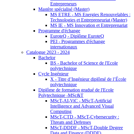
Entrepreneurs
Mastère spécialisé (Master)
MS ETRE - MS Energies Renouvelables :
Technologies et Entrepreneuriat (Master)
MS IE - MS Innovation et Entreprenariat
Programme d'échange
EuroteQ - Diplôme EuroteQ
PEI - Programmes d'échange
internationaux
Catalogue 2023 - 2024
Bachelor
BS - Bachelor of Science de l'Ecole
polytechnique
Cycle Ingénieur
X - Titre d’Ingénieur diplômé de l’École
polytechnique
Diplôme de formation gradué de l'Ecole
Polytechnique -MSc&T
MScT-AI-ViC - MScT-Artificial
Intelligence and Advanced Visual
Computing
MScT-CTD - MScT-Cybersecurity :
Threats and Defenses
MScT-DDDF - MScT-Double Degree
Data and Finance (DDDF)