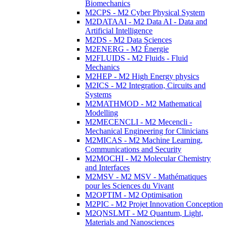
Biomechanics
M2CPS - M2 Cyber Physical System
M2DATAAI - M2 Data AI - Data and
Artificial Intelligence
M2DS - M2 Data Sciences
M2ENERG - M2 Énergie
M2FLUIDS - M2 Fluids - Fluid
Mechanics
M2HEP - M2 High Energy physics
M2ICS - M2 Integration, Circuits and
Systems
M2MATHMOD - M2 Mathematical
Modelling
M2MECENCLI - M2 Mecencli -
Mechanical Engineering for Clinicians
M2MICAS - M2 Machine Learning,
Communications and Security
M2MOCHI - M2 Molecular Chemistry
and Interfaces
M2MSV - M2 MSV - Mathématiques
pour les Sciences du Vivant
M2OPTIM - M2 Optimisation
M2PIC - M2 Projet Innovation Conception
M2QNSLMT - M2 Quantum, Light,
Materials and Nanosciences