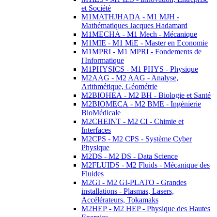
et Société
M1MATHJHADA - M1 MJH -
Mathématiques Jacques Hadamard
M1MECHA - M1 Mech - Mécanique
M1MIE - M1 MiE - Master en Economie
M1MPRI - M1 MPRI - Fondements de
l'Informatique
M1PHYSICS - M1 PHYS - Physique
M2AAG - M2 AAG - Analyse,
Arithmétique, Géométrie
M2BIOHEA - M2 BH - Biologie et Santé
M2BIOMECA - M2 BME - Ingénierie
BioMédicale
M2CHEINT - M2 CI - Chimie et
Interfaces
M2CPS - M2 CPS - Système Cyber
Physique
M2DS - M2 DS - Data Science
M2FLUIDS - M2 Fluids - Mécanique des
Fluides
M2GI - M2 GI-PLATO - Grandes
installations - Plasmas, Lasers,
Accélérateurs, Tokamaks
M2HEP - M2 HEP - Physique des Hautes