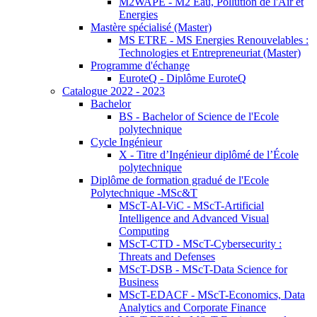
M2WAPE - M2 Eau, Pollution de l'Air et
Energies
Mastère spécialisé (Master)
MS ETRE - MS Energies Renouvelables :
Technologies et Entrepreneuriat (Master)
Programme d'échange
EuroteQ - Diplôme EuroteQ
Catalogue 2022 - 2023
Bachelor
BS - Bachelor of Science de l'Ecole
polytechnique
Cycle Ingénieur
X - Titre d’Ingénieur diplômé de l’École
polytechnique
Diplôme de formation gradué de l'Ecole
Polytechnique -MSc&T
MScT-AI-ViC - MScT-Artificial
Intelligence and Advanced Visual
Computing
MScT-CTD - MScT-Cybersecurity :
Threats and Defenses
MScT-DSB - MScT-Data Science for
Business
MScT-EDACF - MScT-Economics, Data
Analytics and Corporate Finance