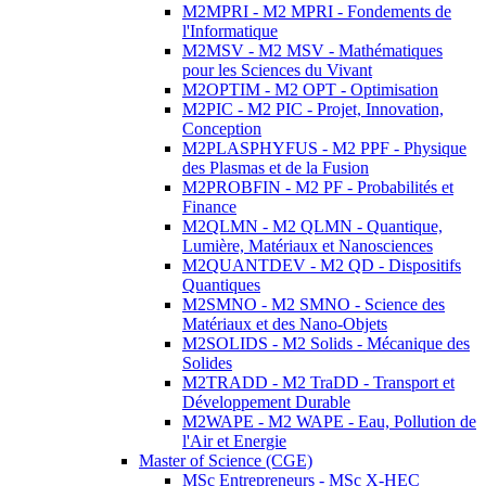
M2MPRI - M2 MPRI - Fondements de
l'Informatique
M2MSV - M2 MSV - Mathématiques
pour les Sciences du Vivant
M2OPTIM - M2 OPT - Optimisation
M2PIC - M2 PIC - Projet, Innovation,
Conception
M2PLASPHYFUS - M2 PPF - Physique
des Plasmas et de la Fusion
M2PROBFIN - M2 PF - Probabilités et
Finance
M2QLMN - M2 QLMN - Quantique,
Lumière, Matériaux et Nanosciences
M2QUANTDEV - M2 QD - Dispositifs
Quantiques
M2SMNO - M2 SMNO - Science des
Matériaux et des Nano-Objets
M2SOLIDS - M2 Solids - Mécanique des
Solides
M2TRADD - M2 TraDD - Transport et
Développement Durable
M2WAPE - M2 WAPE - Eau, Pollution de
l'Air et Energie
Master of Science (CGE)
MSc Entrepreneurs - MSc X-HEC