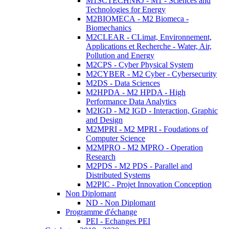
M1SCTECHNRJ - M1 - Sciences and
Technologies for Energy
M2BIOMECA - M2 Biomeca -
Biomechanics
M2CLEAR - CLimat, Environnement,
Applications et Recherche - Water, Air,
Pollution and Energy
M2CPS - Cyber Physical System
M2CYBER - M2 Cyber - Cybersecurity
M2DS - Data Sciences
M2HPDA - M2 HPDA - High
Performance Data Analytics
M2IGD - M2 IGD - Interaction, Graphic
and Design
M2MPRI - M2 MPRI - Foudations of
Computer Science
M2MPRO - M2 MPRO - Operation
Research
M2PDS - M2 PDS - Parallel and
Distributed Systems
M2PIC - Projet Innovation Conception
Non Diplomant
ND - Non Diplomant
Programme d'échange
PEI - Echanges PEI