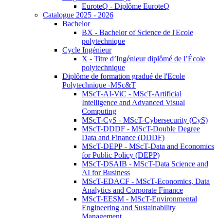
EuroteQ - Diplôme EuroteQ
Catalogue 2025 - 2026
Bachelor
BX - Bachelor of Science de l'Ecole
polytechnique
Cycle Ingénieur
X - Titre d’Ingénieur diplômé de l’École
polytechnique
Diplôme de formation gradué de l'Ecole
Polytechnique -MSc&T
MScT-AI-ViC - MScT-Artificial
Intelligence and Advanced Visual
Computing
MScT-CyS - MScT-Cybersecurity (CyS)
MScT-DDDF - MScT-Double Degree
Data and Finance (DDDF)
MScT-DEPP - MScT-Data and Economics
for Public Policy (DEPP)
MScT-DSAIB - MScT-Data Science and
AI for Business
MScT-EDACF - MScT-Economics, Data
Analytics and Corporate Finance
MScT-EESM - MScT-Environmental
Engineering and Sustainability
Management