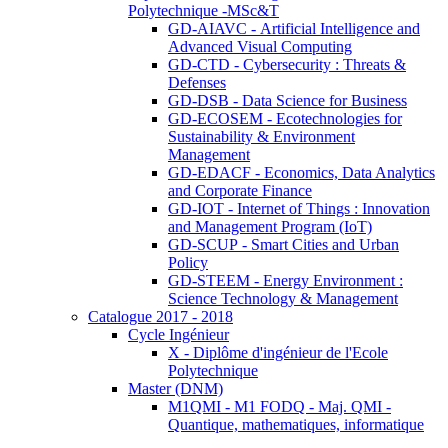
Polytechnique -MSc&T
GD-AIAVC - Artificial Intelligence and
Advanced Visual Computing
GD-CTD - Cybersecurity : Threats &
Defenses
GD-DSB - Data Science for Business
GD-ECOSEM - Ecotechnologies for
Sustainability & Environment
Management
GD-EDACF - Economics, Data Analytics
and Corporate Finance
GD-IOT - Internet of Things : Innovation
and Management Program (IoT)
GD-SCUP - Smart Cities and Urban
Policy
GD-STEEM - Energy Environment :
Science Technology & Management
Catalogue 2017 - 2018
Cycle Ingénieur
X - Diplôme d'ingénieur de l'Ecole
Polytechnique
Master (DNM)
M1QMI - M1 FODQ - Maj. QMI -
Quantique, mathematiques, informatique