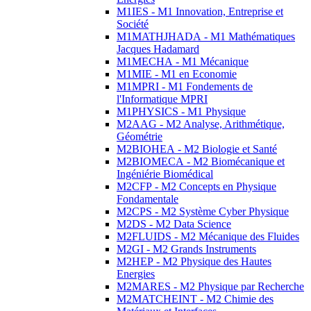
M1IES - M1 Innovation, Entreprise et
Société
M1MATHJHADA - M1 Mathématiques
Jacques Hadamard
M1MECHA - M1 Mécanique
M1MIE - M1 en Economie
M1MPRI - M1 Fondements de
l'Informatique MPRI
M1PHYSICS - M1 Physique
M2AAG - M2 Analyse, Arithmétique,
Géométrie
M2BIOHEA - M2 Biologie et Santé
M2BIOMECA - M2 Biomécanique et
Ingéniérie Biomédical
M2CFP - M2 Concepts en Physique
Fondamentale
M2CPS - M2 Système Cyber Physique
M2DS - M2 Data Science
M2FLUIDS - M2 Mécanique des Fluides
M2GI - M2 Grands Instruments
M2HEP - M2 Physique des Hautes
Energies
M2MARES - M2 Physique par Recherche
M2MATCHEINT - M2 Chimie des