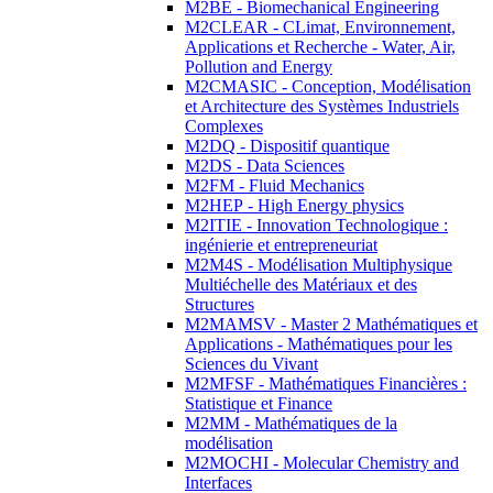
M2BE - Biomechanical Engineering
M2CLEAR - CLimat, Environnement,
Applications et Recherche - Water, Air,
Pollution and Energy
M2CMASIC - Conception, Modélisation
et Architecture des Systèmes Industriels
Complexes
M2DQ - Dispositif quantique
M2DS - Data Sciences
M2FM - Fluid Mechanics
M2HEP - High Energy physics
M2ITIE - Innovation Technologique :
ingénierie et entrepreneuriat
M2M4S - Modélisation Multiphysique
Multiéchelle des Matériaux et des
Structures
M2MAMSV - Master 2 Mathématiques et
Applications - Mathématiques pour les
Sciences du Vivant
M2MFSF - Mathématiques Financières :
Statistique et Finance
M2MM - Mathématiques de la
modélisation
M2MOCHI - Molecular Chemistry and
Interfaces