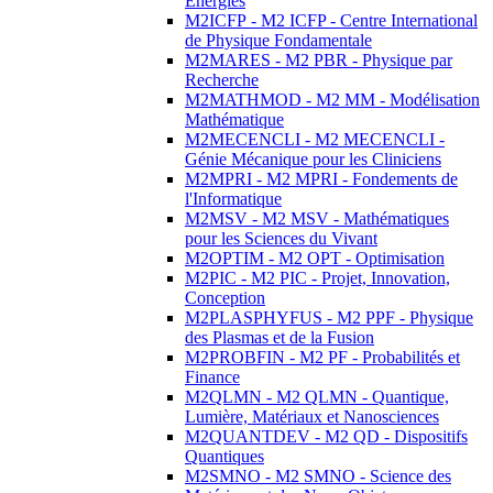
Energies
M2ICFP - M2 ICFP - Centre International
de Physique Fondamentale
M2MARES - M2 PBR - Physique par
Recherche
M2MATHMOD - M2 MM - Modélisation
Mathématique
M2MECENCLI - M2 MECENCLI -
Génie Mécanique pour les Cliniciens
M2MPRI - M2 MPRI - Fondements de
l'Informatique
M2MSV - M2 MSV - Mathématiques
pour les Sciences du Vivant
M2OPTIM - M2 OPT - Optimisation
M2PIC - M2 PIC - Projet, Innovation,
Conception
M2PLASPHYFUS - M2 PPF - Physique
des Plasmas et de la Fusion
M2PROBFIN - M2 PF - Probabilités et
Finance
M2QLMN - M2 QLMN - Quantique,
Lumière, Matériaux et Nanosciences
M2QUANTDEV - M2 QD - Dispositifs
Quantiques
M2SMNO - M2 SMNO - Science des