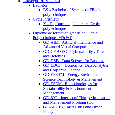
Catalogue 2019 - 2020
Bachelor
BS - Bachelor of Science de l'Ecole
polytechnique
Cycle Ingénieur
X - Diplôme d'ingénieur de l'Ecole
polytechnique
Diplôme de formation gradué de l'Ecole
Polytechnique -MSc&T
GD-AIM - Artificial Intelligence and
Advanced Visual Computing
GD-CYBSEC - Cybersecurity : Threats
and Defenses
GD-DSB - Data Science for Business
GD-EDCF - Economics, Data Analytics
and Corporate Finance
GD-EESTM - Energy Environment :
Science Technology & Management
GD-ESEM - Ecotechnologies for
Sustainability & Environment
Management
GD-IOT - Internet of Things : Innovation
and Management Program (IoT)
GD-SCUP - Smart Cities and Urban
Policy