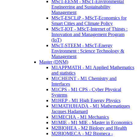
MScT-EESM - MScT-Environmental
Engineering and Sustainability
Management
MScT-ESCLiP - MScT-Economics for
Smart Cities and Climate Policy
MScT-IOT - MScT-Internet of Things :
Innovation and Management Program
(IoT)
MScT-STEEM - MScT-Energy
Environment : Science Technology &
Management
Master (DNM)
M1APPMATH - M1 Applied Mathematics
and statistics
M1CHEINT - M1 Chemistry and
Interfaces
M1CPS - M1 CPS - Cyber Physical
Systems
M1HEP - M1 High Energy Physics
M1MATHJHADA - M1 Mathematiques
Jacques Hadamard
M1MECHA - M1 Mechanics
M1MIE - M1 MIE - Master in Economics
M2BIOHEA - M2 Biology and Health
M2BIOMECA - M2 Biomeca -