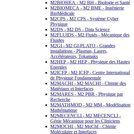
M2BIOHEA - M2 BH - Biologie et Santé
M2BIOMECA - M2 BME - Ingénierie
BioMédicale
M2CPS - M2 CPS - Système Cyber
Physique
M2DS - M2 DS - Data Science
M2FLUIDS - M2 Fluids - Mécanique des
Fluides
M2GI - M2 GI-PLATO - Grandes
installations - Plasmas, Lasers,
Accélérateurs, Tokamaks
M2HEP - M2 HEP - Physique des Hautes
Energies
M2ICFP - M2 ICFP - Centre International
de Physique Fondamentale
M2MACHI - M2 MACHI - Chimie des
Matériaux et Interfaces
M2MARES - M2 PBR - Physique par
Recherche
M2MATHMOD - M2 MM - Modélisation
Mathématique
M2MECENCLI - M2 MECENCLI -
Génie Mécanique pour les Cliniciens
M2MOCHI - M2 MoChI - Chimie
Moléculaire et Interfaces