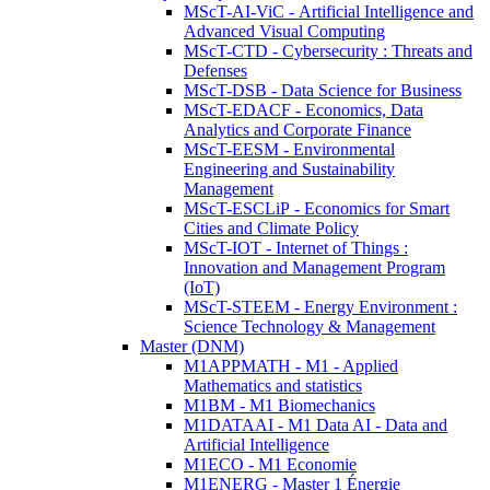
MScT-AI-ViC - Artificial Intelligence and
Advanced Visual Computing
MScT-CTD - Cybersecurity : Threats and
Defenses
MScT-DSB - Data Science for Business
MScT-EDACF - Economics, Data
Analytics and Corporate Finance
MScT-EESM - Environmental
Engineering and Sustainability
Management
MScT-ESCLiP - Economics for Smart
Cities and Climate Policy
MScT-IOT - Internet of Things :
Innovation and Management Program
(IoT)
MScT-STEEM - Energy Environment :
Science Technology & Management
Master (DNM)
M1APPMATH - M1 - Applied
Mathematics and statistics
M1BM - M1 Biomechanics
M1DATAAI - M1 Data AI - Data and
Artificial Intelligence
M1ECO - M1 Economie
M1ENERG - Master 1 Énergie