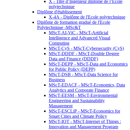
X - Titre d’Ingénieur diplômé de l’École
polytechnique
Diplôme d'établissement
X-4A - Diplôme de l'Ecole polytechnique
Diplôme de formation gradué de l'Ecole
Polytechnique -MSc&T
MScT-AI-ViC - MScT-Artificial
Intelligence and Advanced Visual
Computing
MScT-CyS - MScT-Cybersecurity (CyS)
MScT-DDDF - MScT-Double Degree
Data and Finance (DDDF)
MScT-DEPP - MScT-Data and Economics
for Public Policy (DEPP)
MScT-DSB - MScT-Data Science for
Business
MScT-EDACF - MScT-Economics, Data
Analytics and Corporate Finance
MScT-EESM - MScT-Environmental
Engineering and Sustainability
Management
MScT-ESCLiP - MScT-Economics for
Smart Cities and Climate Policy
MScT-IOT - MScT-Internet of Things :
Innovation and Management Program