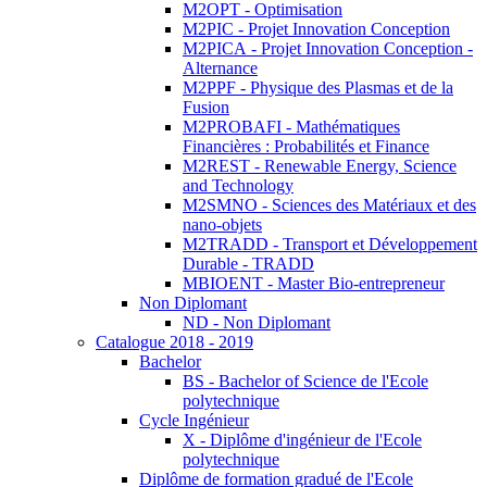
M2OPT - Optimisation
M2PIC - Projet Innovation Conception
M2PICA - Projet Innovation Conception -
Alternance
M2PPF - Physique des Plasmas et de la
Fusion
M2PROBAFI - Mathématiques
Financières : Probabilités et Finance
M2REST - Renewable Energy, Science
and Technology
M2SMNO - Sciences des Matériaux et des
nano-objets
M2TRADD - Transport et Développement
Durable - TRADD
MBIOENT - Master Bio-entrepreneur
Non Diplomant
ND - Non Diplomant
Catalogue 2018 - 2019
Bachelor
BS - Bachelor of Science de l'Ecole
polytechnique
Cycle Ingénieur
X - Diplôme d'ingénieur de l'Ecole
polytechnique
Diplôme de formation gradué de l'Ecole