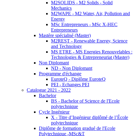
M2SOLIDS - M2 Solids - Solid
Mechanics
M2WAPE - M2 Water, Air, Pollution and
Energy
MSc Entrepreneurs - MSc X-HEC
Entrepreneurs
Mastère spécialisé (Master)
M2REST - Renewable Energy, Science
and Technology
MS ETRE - MS Energies Renouvelables :
Technologies & Entrepreneuriat (Master)
Non Diplomant
ND - Non Diplomant
Programme d'échange
EuroteQ - Diplôme EuroteQ
PEI - Echanges PEI
Catalogue 2021 - 2022
Bachelor
BS - Bachelor of Science de l'Ecole
polytechnique
Cycle Ingénieur
X - Titre d’Ingénieur diplômé de l’École
polytechnique
Diplôme de formation gradué de l'Ecole
Polytechnique -MSc&T