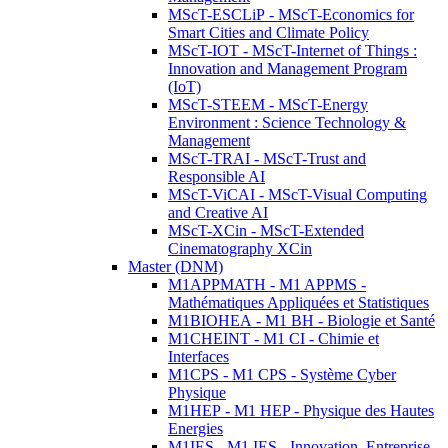
MScT-ESCLiP - MScT-Economics for
Smart Cities and Climate Policy
MScT-IOT - MScT-Internet of Things :
Innovation and Management Program
(IoT)
MScT-STEEM - MScT-Energy
Environment : Science Technology &
Management
MScT-TRAI - MScT-Trust and
Responsible AI
MScT-ViCAI - MScT-Visual Computing
and Creative AI
MScT-XCin - MScT-Extended
Cinematography XCin
Master (DNM)
M1APPMATH - M1 APPMS -
Mathématiques Appliquées et Statistiques
M1BIOHEA - M1 BH - Biologie et Santé
M1CHEINT - M1 CI - Chimie et
Interfaces
M1CPS - M1 CPS - Système Cyber
Physique
M1HEP - M1 HEP - Physique des Hautes
Energies
M1IES - M1 IES - Innovation, Entreprise