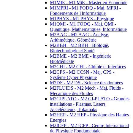
M1MIE - M1 MiE - Master en Economie
M1MPRI - M1 FODQ - Maj. MPRI -
Fondements de l'Informatique
M1PHYS - M1 PHYS - Physique
M1QMI - M1 FODQ - Maj. QMI -
Quantique, Mathematiques, Informatique
M2AAG - M2 AAG - Analyse,
Arithmétique, Géométrie
M2BBH - M2 BBH - Biologie,
Biotechnologie et Santé
M2BME - M2 BME - Ingénierie
BioMédicale
M2CHI - M2 CHI - Chimie et Interfaces
M2CPS - M2 CCSN - Maj. CPS -
Système Cyber Physique
M2DS - M2 DS - Science des données
M2FLUIDS - M2 Mech - Maj. Fluids -
Mecanique des Fluides
M2GIPLATO - M2 GI-PLATO - Grandes
installations - Plasmas, Lasers,
Accélérateurs, Tokamaks
M2HEP - M2 HEP - Physique des Hautes
Energies
M2ICFP - M2 ICFP - Centre International
de Physique Fondamentale