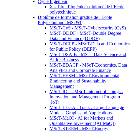
Cycle Ingénieur
X - Titre d’Ingénieur diplômé de l’École
polytechnique
Diplôme de formation gradué de l'Ecole
Polytechnique -MSc&T
MScT-CyS - MScT-Cybersecurity (CyS)
MScT-DDDF - MScT-Double Degree
Data and Finance (DDDF)
MScT-DEPP - MScT-Data and Economics
for Public Policy (DEPP)
MScT-DSAIB - MScT-Data Science and
AI for Business
MScT-EDACF - MScT-Economics, Data
Analytics and Corporate Finance
MScT-EESM - MScT-Environmental
Engineering and Sustainability
Management
MScT-IOT - MScT-Internet of Things :
Innovation and Management Program
(IoT)
MScT-LLGA - Track : Large Language
Models, Graphs and Applications
MScT-MaQI - AI for Markets and
Quantitative Investment (AI-MaQI)
MScT-STEEM - MScT-Energy