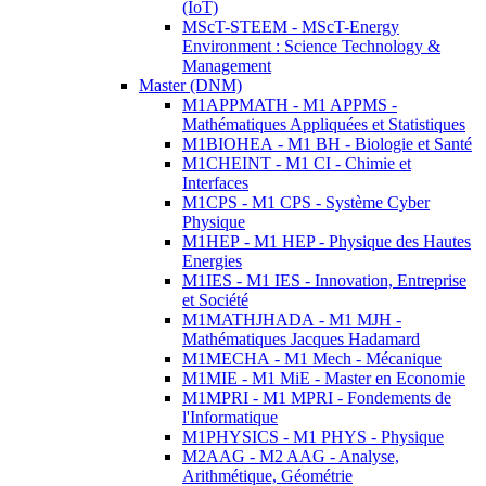
(IoT)
MScT-STEEM - MScT-Energy
Environment : Science Technology &
Management
Master (DNM)
M1APPMATH - M1 APPMS -
Mathématiques Appliquées et Statistiques
M1BIOHEA - M1 BH - Biologie et Santé
M1CHEINT - M1 CI - Chimie et
Interfaces
M1CPS - M1 CPS - Système Cyber
Physique
M1HEP - M1 HEP - Physique des Hautes
Energies
M1IES - M1 IES - Innovation, Entreprise
et Société
M1MATHJHADA - M1 MJH -
Mathématiques Jacques Hadamard
M1MECHA - M1 Mech - Mécanique
M1MIE - M1 MiE - Master en Economie
M1MPRI - M1 MPRI - Fondements de
l'Informatique
M1PHYSICS - M1 PHYS - Physique
M2AAG - M2 AAG - Analyse,
Arithmétique, Géométrie