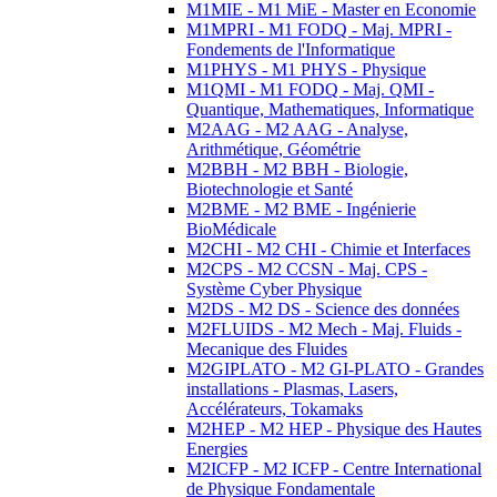
M1MIE - M1 MiE - Master en Economie
M1MPRI - M1 FODQ - Maj. MPRI -
Fondements de l'Informatique
M1PHYS - M1 PHYS - Physique
M1QMI - M1 FODQ - Maj. QMI -
Quantique, Mathematiques, Informatique
M2AAG - M2 AAG - Analyse,
Arithmétique, Géométrie
M2BBH - M2 BBH - Biologie,
Biotechnologie et Santé
M2BME - M2 BME - Ingénierie
BioMédicale
M2CHI - M2 CHI - Chimie et Interfaces
M2CPS - M2 CCSN - Maj. CPS -
Système Cyber Physique
M2DS - M2 DS - Science des données
M2FLUIDS - M2 Mech - Maj. Fluids -
Mecanique des Fluides
M2GIPLATO - M2 GI-PLATO - Grandes
installations - Plasmas, Lasers,
Accélérateurs, Tokamaks
M2HEP - M2 HEP - Physique des Hautes
Energies
M2ICFP - M2 ICFP - Centre International
de Physique Fondamentale