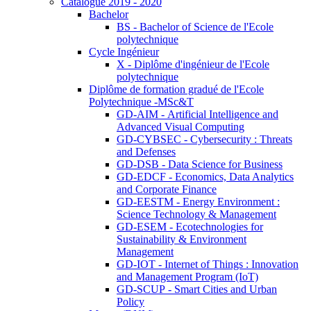
Catalogue 2019 - 2020
Bachelor
BS - Bachelor of Science de l'Ecole
polytechnique
Cycle Ingénieur
X - Diplôme d'ingénieur de l'Ecole
polytechnique
Diplôme de formation gradué de l'Ecole
Polytechnique -MSc&T
GD-AIM - Artificial Intelligence and
Advanced Visual Computing
GD-CYBSEC - Cybersecurity : Threats
and Defenses
GD-DSB - Data Science for Business
GD-EDCF - Economics, Data Analytics
and Corporate Finance
GD-EESTM - Energy Environment :
Science Technology & Management
GD-ESEM - Ecotechnologies for
Sustainability & Environment
Management
GD-IOT - Internet of Things : Innovation
and Management Program (IoT)
GD-SCUP - Smart Cities and Urban
Policy