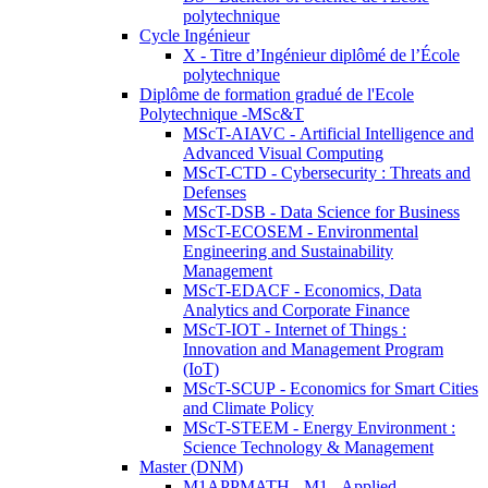
polytechnique
Cycle Ingénieur
X - Titre d’Ingénieur diplômé de l’École
polytechnique
Diplôme de formation gradué de l'Ecole
Polytechnique -MSc&T
MScT-AIAVC - Artificial Intelligence and
Advanced Visual Computing
MScT-CTD - Cybersecurity : Threats and
Defenses
MScT-DSB - Data Science for Business
MScT-ECOSEM - Environmental
Engineering and Sustainability
Management
MScT-EDACF - Economics, Data
Analytics and Corporate Finance
MScT-IOT - Internet of Things :
Innovation and Management Program
(IoT)
MScT-SCUP - Economics for Smart Cities
and Climate Policy
MScT-STEEM - Energy Environment :
Science Technology & Management
Master (DNM)
M1APPMATH - M1 - Applied