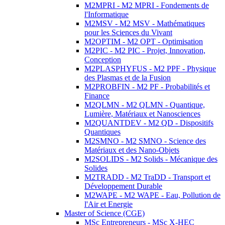
M2MPRI - M2 MPRI - Fondements de
l'Informatique
M2MSV - M2 MSV - Mathématiques
pour les Sciences du Vivant
M2OPTIM - M2 OPT - Optimisation
M2PIC - M2 PIC - Projet, Innovation,
Conception
M2PLASPHYFUS - M2 PPF - Physique
des Plasmas et de la Fusion
M2PROBFIN - M2 PF - Probabilités et
Finance
M2QLMN - M2 QLMN - Quantique,
Lumière, Matériaux et Nanosciences
M2QUANTDEV - M2 QD - Dispositifs
Quantiques
M2SMNO - M2 SMNO - Science des
Matériaux et des Nano-Objets
M2SOLIDS - M2 Solids - Mécanique des
Solides
M2TRADD - M2 TraDD - Transport et
Développement Durable
M2WAPE - M2 WAPE - Eau, Pollution de
l'Air et Energie
Master of Science (CGE)
MSc Entrepreneurs - MSc X-HEC