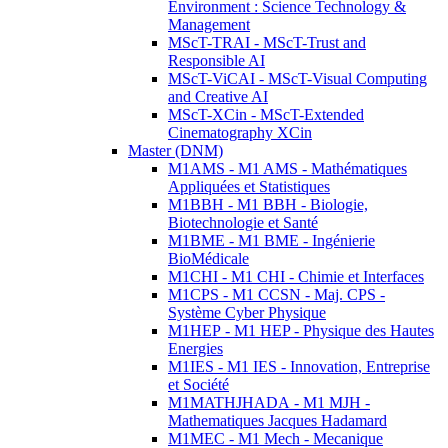
Environment : Science Technology &
Management
MScT-TRAI - MScT-Trust and
Responsible AI
MScT-ViCAI - MScT-Visual Computing
and Creative AI
MScT-XCin - MScT-Extended
Cinematography XCin
Master (DNM)
M1AMS - M1 AMS - Mathématiques
Appliquées et Statistiques
M1BBH - M1 BBH - Biologie,
Biotechnologie et Santé
M1BME - M1 BME - Ingénierie
BioMédicale
M1CHI - M1 CHI - Chimie et Interfaces
M1CPS - M1 CCSN - Maj. CPS -
Système Cyber Physique
M1HEP - M1 HEP - Physique des Hautes
Energies
M1IES - M1 IES - Innovation, Entreprise
et Société
M1MATHJHADA - M1 MJH -
Mathematiques Jacques Hadamard
M1MEC - M1 Mech - Mecanique