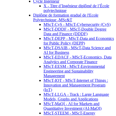
Cycle Ingénieur
X - Titre d’Ingénieur diplômé de l’École
polytechnique
Diplôme de formation gradué de l'Ecole
Polytechnique -MSc&T
MScT-CyS - MScT-Cybersecurity (CyS)
MScT-DDDF - MScT-Double Degree
Data and Finance (DDDF)
MScT-DEPP - MScT-Data and Economics
for Public Policy (DEPP)
MScT-DSAIB - MScT-Data Science and
AI for Business
MScT-EDACF - MScT-Economics, Data
Analytics and Corporate Finance
MScT-EESM - MScT-Environmental
Engineering and Sustainability
Management
MScT-IOT - MScT-Internet of Things :
Innovation and Management Program
(IoT)
MScT-LLGA - Track : Large Language
Models, Graphs and Applications
MScT-MaQI - AI for Markets and
Quantitative Investment (AI-MaQI)
MScT-STEEM - MScT-Energy