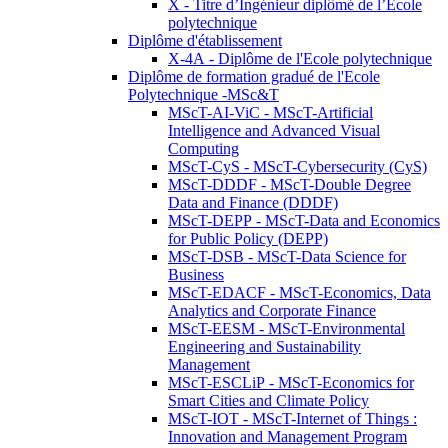
X - Titre d’Ingénieur diplômé de l’École
polytechnique
Diplôme d'établissement
X-4A - Diplôme de l'Ecole polytechnique
Diplôme de formation gradué de l'Ecole
Polytechnique -MSc&T
MScT-AI-ViC - MScT-Artificial
Intelligence and Advanced Visual
Computing
MScT-CyS - MScT-Cybersecurity (CyS)
MScT-DDDF - MScT-Double Degree
Data and Finance (DDDF)
MScT-DEPP - MScT-Data and Economics
for Public Policy (DEPP)
MScT-DSB - MScT-Data Science for
Business
MScT-EDACF - MScT-Economics, Data
Analytics and Corporate Finance
MScT-EESM - MScT-Environmental
Engineering and Sustainability
Management
MScT-ESCLiP - MScT-Economics for
Smart Cities and Climate Policy
MScT-IOT - MScT-Internet of Things :
Innovation and Management Program