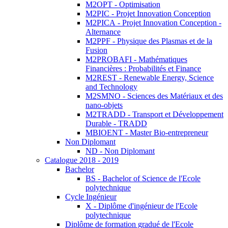
M2OPT - Optimisation
M2PIC - Projet Innovation Conception
M2PICA - Projet Innovation Conception -
Alternance
M2PPF - Physique des Plasmas et de la
Fusion
M2PROBAFI - Mathématiques
Financières : Probabilités et Finance
M2REST - Renewable Energy, Science
and Technology
M2SMNO - Sciences des Matériaux et des
nano-objets
M2TRADD - Transport et Développement
Durable - TRADD
MBIOENT - Master Bio-entrepreneur
Non Diplomant
ND - Non Diplomant
Catalogue 2018 - 2019
Bachelor
BS - Bachelor of Science de l'Ecole
polytechnique
Cycle Ingénieur
X - Diplôme d'ingénieur de l'Ecole
polytechnique
Diplôme de formation gradué de l'Ecole