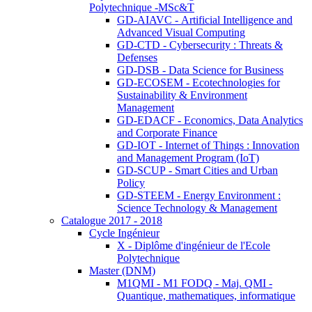
Polytechnique -MSc&T
GD-AIAVC - Artificial Intelligence and
Advanced Visual Computing
GD-CTD - Cybersecurity : Threats &
Defenses
GD-DSB - Data Science for Business
GD-ECOSEM - Ecotechnologies for
Sustainability & Environment
Management
GD-EDACF - Economics, Data Analytics
and Corporate Finance
GD-IOT - Internet of Things : Innovation
and Management Program (IoT)
GD-SCUP - Smart Cities and Urban
Policy
GD-STEEM - Energy Environment :
Science Technology & Management
Catalogue 2017 - 2018
Cycle Ingénieur
X - Diplôme d'ingénieur de l'Ecole
Polytechnique
Master (DNM)
M1QMI - M1 FODQ - Maj. QMI -
Quantique, mathematiques, informatique