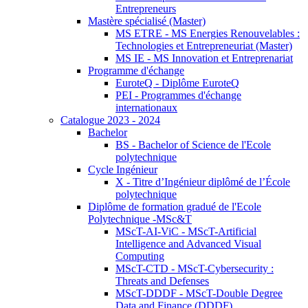
Entrepreneurs
Mastère spécialisé (Master)
MS ETRE - MS Energies Renouvelables :
Technologies et Entrepreneuriat (Master)
MS IE - MS Innovation et Entreprenariat
Programme d'échange
EuroteQ - Diplôme EuroteQ
PEI - Programmes d'échange
internationaux
Catalogue 2023 - 2024
Bachelor
BS - Bachelor of Science de l'Ecole
polytechnique
Cycle Ingénieur
X - Titre d’Ingénieur diplômé de l’École
polytechnique
Diplôme de formation gradué de l'Ecole
Polytechnique -MSc&T
MScT-AI-ViC - MScT-Artificial
Intelligence and Advanced Visual
Computing
MScT-CTD - MScT-Cybersecurity :
Threats and Defenses
MScT-DDDF - MScT-Double Degree
Data and Finance (DDDF)