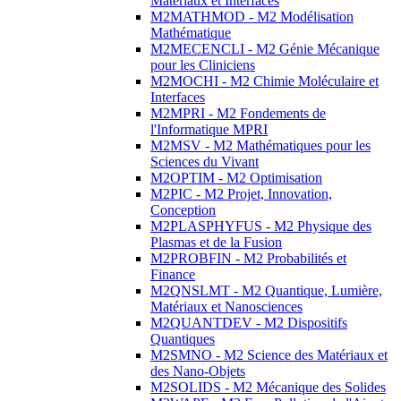
Matériaux et Interfaces
M2MATHMOD - M2 Modélisation
Mathématique
M2MECENCLI - M2 Génie Mécanique
pour les Cliniciens
M2MOCHI - M2 Chimie Moléculaire et
Interfaces
M2MPRI - M2 Fondements de
l'Informatique MPRI
M2MSV - M2 Mathématiques pour les
Sciences du Vivant
M2OPTIM - M2 Optimisation
M2PIC - M2 Projet, Innovation,
Conception
M2PLASPHYFUS - M2 Physique des
Plasmas et de la Fusion
M2PROBFIN - M2 Probabilités et
Finance
M2QNSLMT - M2 Quantique, Lumière,
Matériaux et Nanosciences
M2QUANTDEV - M2 Dispositifs
Quantiques
M2SMNO - M2 Science des Matériaux et
des Nano-Objets
M2SOLIDS - M2 Mécanique des Solides