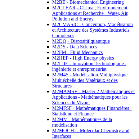
M2BE - Biomechanical Engineering
M2CLEAR - CLimat, Environnement,
Applications et Recherche - Water, Air,
Pollution and Energy
M2CMASIC - Conception, Modélisation
et Architecture des Systèmes Industriels
Complexes
M2DQ - Dispositif quantique
M2DS - Data Sciences
M2FM - Fluid Mechanics
M2HEP - High Energy physics
M2ITIE - Innovation Technologique :
ingénierie et entrepreneuriat
M2M4S - Modélisation Multiphysique
Multiéchelle des Matériaux et des
Structures
M2MAMSV - Master 2 Mathématiques et
Applications - Mathématiques pour les
Sciences du Vivant
M2MFSF - Mathématiques Financières :
Statistique et Finance
M2MM - Mathématiques de la
modélisation
M2MOCHI - Molecular Chemistry and
Interfaces