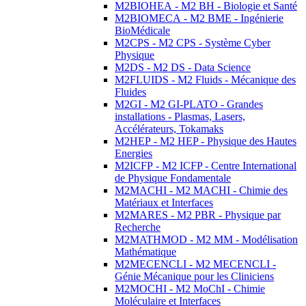
M2BIOHEA - M2 BH - Biologie et Santé
M2BIOMECA - M2 BME - Ingénierie
BioMédicale
M2CPS - M2 CPS - Système Cyber
Physique
M2DS - M2 DS - Data Science
M2FLUIDS - M2 Fluids - Mécanique des
Fluides
M2GI - M2 GI-PLATO - Grandes
installations - Plasmas, Lasers,
Accélérateurs, Tokamaks
M2HEP - M2 HEP - Physique des Hautes
Energies
M2ICFP - M2 ICFP - Centre International
de Physique Fondamentale
M2MACHI - M2 MACHI - Chimie des
Matériaux et Interfaces
M2MARES - M2 PBR - Physique par
Recherche
M2MATHMOD - M2 MM - Modélisation
Mathématique
M2MECENCLI - M2 MECENCLI -
Génie Mécanique pour les Cliniciens
M2MOCHI - M2 MoChI - Chimie
Moléculaire et Interfaces