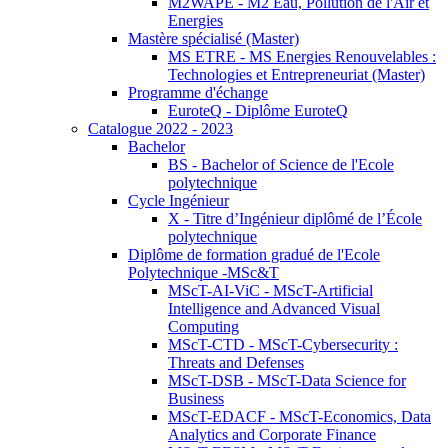
M2WAPE - M2 Eau, Pollution de l'Air et
Energies
Mastère spécialisé (Master)
MS ETRE - MS Energies Renouvelables :
Technologies et Entrepreneuriat (Master)
Programme d'échange
EuroteQ - Diplôme EuroteQ
Catalogue 2022 - 2023
Bachelor
BS - Bachelor of Science de l'Ecole
polytechnique
Cycle Ingénieur
X - Titre d’Ingénieur diplômé de l’École
polytechnique
Diplôme de formation gradué de l'Ecole
Polytechnique -MSc&T
MScT-AI-ViC - MScT-Artificial
Intelligence and Advanced Visual
Computing
MScT-CTD - MScT-Cybersecurity :
Threats and Defenses
MScT-DSB - MScT-Data Science for
Business
MScT-EDACF - MScT-Economics, Data
Analytics and Corporate Finance