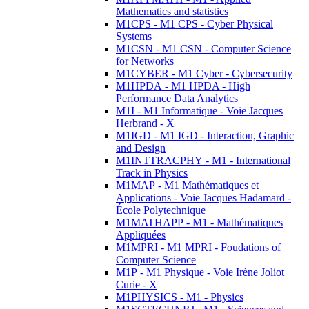
Mathematics and statistics
M1CPS - M1 CPS - Cyber Physical
Systems
M1CSN - M1 CSN - Computer Science
for Networks
M1CYBER - M1 Cyber - Cybersecurity
M1HPDA - M1 HPDA - High
Performance Data Analytics
M1I - M1 Informatique - Voie Jacques
Herbrand - X
M1IGD - M1 IGD - Interaction, Graphic
and Design
M1INTTRACPHY - M1 - International
Track in Physics
M1MAP - M1 Mathématiques et
Applications - Voie Jacques Hadamard -
École Polytechnique
M1MATHAPP - M1 - Mathématiques
Appliquées
M1MPRI - M1 MPRI - Foudations of
Computer Science
M1P - M1 Physique - Voie Irène Joliot
Curie - X
M1PHYSICS - M1 - Physics