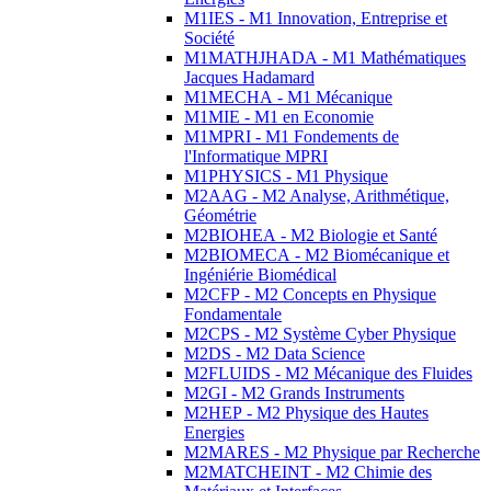
M1IES - M1 Innovation, Entreprise et
Société
M1MATHJHADA - M1 Mathématiques
Jacques Hadamard
M1MECHA - M1 Mécanique
M1MIE - M1 en Economie
M1MPRI - M1 Fondements de
l'Informatique MPRI
M1PHYSICS - M1 Physique
M2AAG - M2 Analyse, Arithmétique,
Géométrie
M2BIOHEA - M2 Biologie et Santé
M2BIOMECA - M2 Biomécanique et
Ingéniérie Biomédical
M2CFP - M2 Concepts en Physique
Fondamentale
M2CPS - M2 Système Cyber Physique
M2DS - M2 Data Science
M2FLUIDS - M2 Mécanique des Fluides
M2GI - M2 Grands Instruments
M2HEP - M2 Physique des Hautes
Energies
M2MARES - M2 Physique par Recherche
M2MATCHEINT - M2 Chimie des