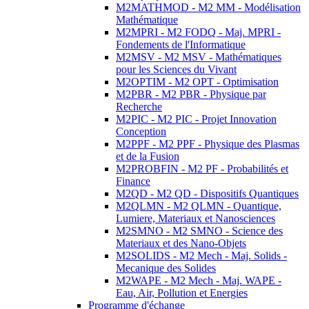
M2MATHMOD - M2 MM - Modélisation
Mathématique
M2MPRI - M2 FODQ - Maj. MPRI -
Fondements de l'Informatique
M2MSV - M2 MSV - Mathématiques
pour les Sciences du Vivant
M2OPTIM - M2 OPT - Optimisation
M2PBR - M2 PBR - Physique par
Recherche
M2PIC - M2 PIC - Projet Innovation
Conception
M2PPF - M2 PPF - Physique des Plasmas
et de la Fusion
M2PROBFIN - M2 PF - Probabilités et
Finance
M2QD - M2 QD - Dispositifs Quantiques
M2QLMN - M2 QLMN - Quantique,
Lumiere, Materiaux et Nanosciences
M2SMNO - M2 SMNO - Science des
Materiaux et des Nano-Objets
M2SOLIDS - M2 Mech - Maj. Solids -
Mecanique des Solides
M2WAPE - M2 Mech - Maj. WAPE -
Eau, Air, Pollution et Energies
Programme d'échange