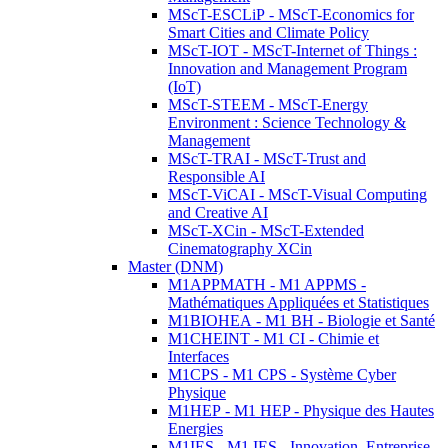
MScT-ESCLiP - MScT-Economics for
Smart Cities and Climate Policy
MScT-IOT - MScT-Internet of Things :
Innovation and Management Program
(IoT)
MScT-STEEM - MScT-Energy
Environment : Science Technology &
Management
MScT-TRAI - MScT-Trust and
Responsible AI
MScT-ViCAI - MScT-Visual Computing
and Creative AI
MScT-XCin - MScT-Extended
Cinematography XCin
Master (DNM)
M1APPMATH - M1 APPMS -
Mathématiques Appliquées et Statistiques
M1BIOHEA - M1 BH - Biologie et Santé
M1CHEINT - M1 CI - Chimie et
Interfaces
M1CPS - M1 CPS - Système Cyber
Physique
M1HEP - M1 HEP - Physique des Hautes
Energies
M1IES - M1 IES - Innovation, Entreprise