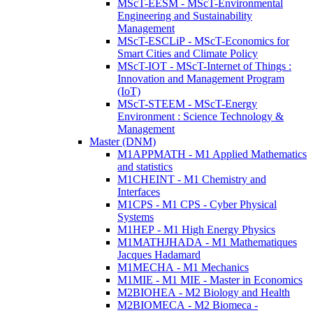
MScT-EESM - MScT-Environmental
Engineering and Sustainability
Management
MScT-ESCLiP - MScT-Economics for
Smart Cities and Climate Policy
MScT-IOT - MScT-Internet of Things :
Innovation and Management Program
(IoT)
MScT-STEEM - MScT-Energy
Environment : Science Technology &
Management
Master (DNM)
M1APPMATH - M1 Applied Mathematics
and statistics
M1CHEINT - M1 Chemistry and
Interfaces
M1CPS - M1 CPS - Cyber Physical
Systems
M1HEP - M1 High Energy Physics
M1MATHJHADA - M1 Mathematiques
Jacques Hadamard
M1MECHA - M1 Mechanics
M1MIE - M1 MIE - Master in Economics
M2BIOHEA - M2 Biology and Health
M2BIOMECA - M2 Biomeca -