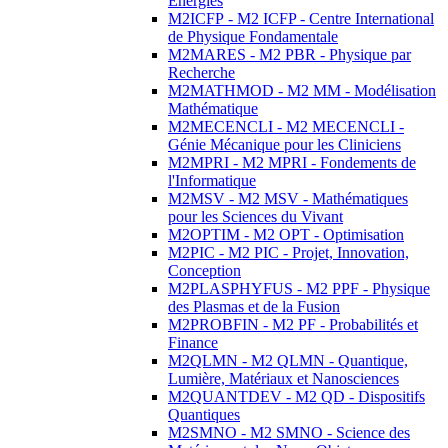
Energies
M2ICFP - M2 ICFP - Centre International
de Physique Fondamentale
M2MARES - M2 PBR - Physique par
Recherche
M2MATHMOD - M2 MM - Modélisation
Mathématique
M2MECENCLI - M2 MECENCLI -
Génie Mécanique pour les Cliniciens
M2MPRI - M2 MPRI - Fondements de
l'Informatique
M2MSV - M2 MSV - Mathématiques
pour les Sciences du Vivant
M2OPTIM - M2 OPT - Optimisation
M2PIC - M2 PIC - Projet, Innovation,
Conception
M2PLASPHYFUS - M2 PPF - Physique
des Plasmas et de la Fusion
M2PROBFIN - M2 PF - Probabilités et
Finance
M2QLMN - M2 QLMN - Quantique,
Lumière, Matériaux et Nanosciences
M2QUANTDEV - M2 QD - Dispositifs
Quantiques
M2SMNO - M2 SMNO - Science des