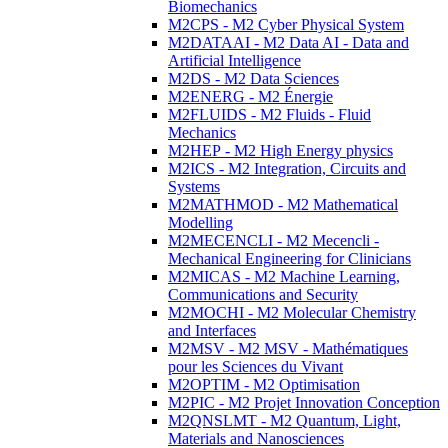
Biomechanics
M2CPS - M2 Cyber Physical System
M2DATAAI - M2 Data AI - Data and
Artificial Intelligence
M2DS - M2 Data Sciences
M2ENERG - M2 Énergie
M2FLUIDS - M2 Fluids - Fluid
Mechanics
M2HEP - M2 High Energy physics
M2ICS - M2 Integration, Circuits and
Systems
M2MATHMOD - M2 Mathematical
Modelling
M2MECENCLI - M2 Mecencli -
Mechanical Engineering for Clinicians
M2MICAS - M2 Machine Learning,
Communications and Security
M2MOCHI - M2 Molecular Chemistry
and Interfaces
M2MSV - M2 MSV - Mathématiques
pour les Sciences du Vivant
M2OPTIM - M2 Optimisation
M2PIC - M2 Projet Innovation Conception
M2QNSLMT - M2 Quantum, Light,
Materials and Nanosciences