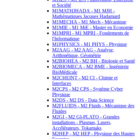
et Société
M1MATHJHADA - M1 MJH -
Mathématiques Jacques Hadamard
M1MECHA - M1 Mech - Mécanique
M1MIE - M1 MiE - Master en Economie
M1MPRI - M1 MPRI - Fondements de
l'Informatique
M1PHYSICS - M1 PHYS - Physique
M2AAG - M2 AAG - Analyse,
Arithmétique, Géométrie
M2BIOHEA - M2 BH - Biologie et Santé
M2BIOMECA - M2 BME - Ingénierie
BioMédicale
M2CHEINT - M2 CI - Chimie et
Interfaces
M2CPS - M2 CPS - Système Cyber
Physique
M2DS - M2 DS - Data Science
M2FLUIDS - M2 Fluids - Mécanique des
Fluides
M2GI - M2 GI-PLATO - Grandes
installations - Plasmas, Lasers,
Accélérateurs, Tokamaks
M2HEP - M2 HEP - Physique des Hautes