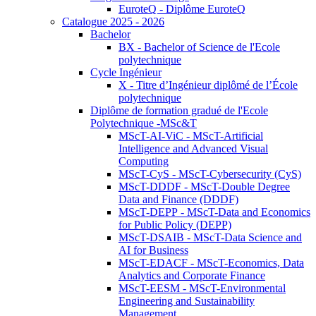
EuroteQ - Diplôme EuroteQ
Catalogue 2025 - 2026
Bachelor
BX - Bachelor of Science de l'Ecole
polytechnique
Cycle Ingénieur
X - Titre d’Ingénieur diplômé de l’École
polytechnique
Diplôme de formation gradué de l'Ecole
Polytechnique -MSc&T
MScT-AI-ViC - MScT-Artificial
Intelligence and Advanced Visual
Computing
MScT-CyS - MScT-Cybersecurity (CyS)
MScT-DDDF - MScT-Double Degree
Data and Finance (DDDF)
MScT-DEPP - MScT-Data and Economics
for Public Policy (DEPP)
MScT-DSAIB - MScT-Data Science and
AI for Business
MScT-EDACF - MScT-Economics, Data
Analytics and Corporate Finance
MScT-EESM - MScT-Environmental
Engineering and Sustainability
Management