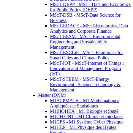
MScT-DEPP - MScT-Data and Economics
for Public Policy (DEPP)
MScT-DSB - MScT-Data Science for
Business
MScT-EDACF - MScT-Economics, Data
Analytics and Corporate Finance
MScT-EESM - MScT-Environmental
Engineering and Sustainability
Management
MScT-ESCLiP - MScT-Economics for
Smart Cities and Climate Policy
MScT-IOT - MScT-Internet of Things :
Innovation and Management Program
(IoT)
MScT-STEEM - MScT-Energy
Environment : Science Technology &
Management
Master (DNM)
M1APPMATH - M1 Mathématiques
Appliquées et Statistiques
M1BIOHEA - M1 Biologie et Santé
M1CHEINT - M1 Chimie et Interfaces
M1CPS - M1 Système Cyber Physique
M1HEP - M1 Physique des Hautes
Energies