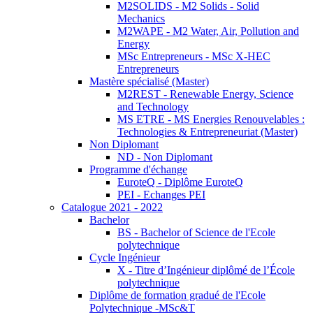
M2SOLIDS - M2 Solids - Solid
Mechanics
M2WAPE - M2 Water, Air, Pollution and
Energy
MSc Entrepreneurs - MSc X-HEC
Entrepreneurs
Mastère spécialisé (Master)
M2REST - Renewable Energy, Science
and Technology
MS ETRE - MS Energies Renouvelables :
Technologies & Entrepreneuriat (Master)
Non Diplomant
ND - Non Diplomant
Programme d'échange
EuroteQ - Diplôme EuroteQ
PEI - Echanges PEI
Catalogue 2021 - 2022
Bachelor
BS - Bachelor of Science de l'Ecole
polytechnique
Cycle Ingénieur
X - Titre d’Ingénieur diplômé de l’École
polytechnique
Diplôme de formation gradué de l'Ecole
Polytechnique -MSc&T