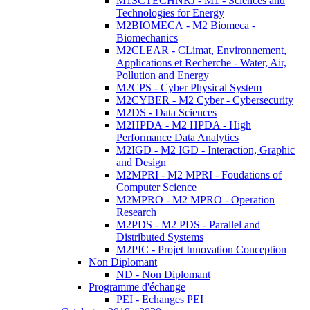
M1SCTECHNRJ - M1 - Sciences and
Technologies for Energy
M2BIOMECA - M2 Biomeca -
Biomechanics
M2CLEAR - CLimat, Environnement,
Applications et Recherche - Water, Air,
Pollution and Energy
M2CPS - Cyber Physical System
M2CYBER - M2 Cyber - Cybersecurity
M2DS - Data Sciences
M2HPDA - M2 HPDA - High
Performance Data Analytics
M2IGD - M2 IGD - Interaction, Graphic
and Design
M2MPRI - M2 MPRI - Foudations of
Computer Science
M2MPRO - M2 MPRO - Operation
Research
M2PDS - M2 PDS - Parallel and
Distributed Systems
M2PIC - Projet Innovation Conception
Non Diplomant
ND - Non Diplomant
Programme d'échange
PEI - Echanges PEI