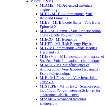
Master (DNM)
M1AME - M1 Advanced materials
engineering
M1BI - M1 Bio-informatique (Voie
Rosalind Franklin)
M1BS - M1 Biologie-Santé - Voie Boris
Ephrussi-X
M1C - M1 Chimie - Voie Fréderic Joliot-
Curie - Ecole Polytechnique
M1ECO - M1 Economie
M1HEP - M1 High Energy Physics
M1I - M1 Informatique - Voie Jacques
Herbrand - X
M1IESVIT - M1 Innovation, Entreprise, et
Société - Voie Innovation technologique
M1MAP - M1 Mathématiques et
Applications - Voie Jacques Hadamard -
École Polytechnique
M1P - M1 Physique - Voie Irène Joliot
Curie - X
M1STEPE - M1 STEPE - Sciences pour
les défis de l'environnement/Sciences for
environmentals challenges
M2AME - Advanced materials
engineering