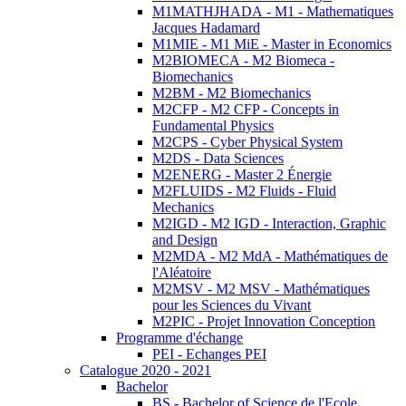
M1MATHJHADA - M1 - Mathematiques
Jacques Hadamard
M1MIE - M1 MiE - Master in Economics
M2BIOMECA - M2 Biomeca -
Biomechanics
M2BM - M2 Biomechanics
M2CFP - M2 CFP - Concepts in
Fundamental Physics
M2CPS - Cyber Physical System
M2DS - Data Sciences
M2ENERG - Master 2 Énergie
M2FLUIDS - M2 Fluids - Fluid
Mechanics
M2IGD - M2 IGD - Interaction, Graphic
and Design
M2MDA - M2 MdA - Mathématiques de
l'Aléatoire
M2MSV - M2 MSV - Mathématiques
pour les Sciences du Vivant
M2PIC - Projet Innovation Conception
Programme d'échange
PEI - Echanges PEI
Catalogue 2020 - 2021
Bachelor
BS - Bachelor of Science de l'Ecole