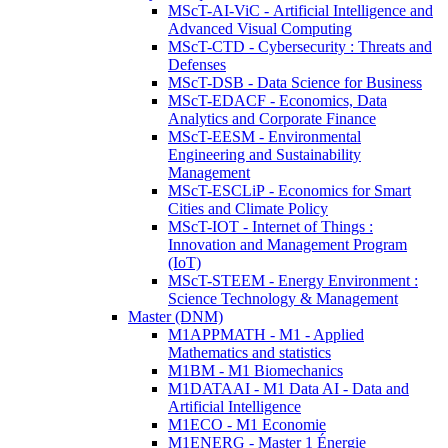
MScT-AI-ViC - Artificial Intelligence and
Advanced Visual Computing
MScT-CTD - Cybersecurity : Threats and
Defenses
MScT-DSB - Data Science for Business
MScT-EDACF - Economics, Data
Analytics and Corporate Finance
MScT-EESM - Environmental
Engineering and Sustainability
Management
MScT-ESCLiP - Economics for Smart
Cities and Climate Policy
MScT-IOT - Internet of Things :
Innovation and Management Program
(IoT)
MScT-STEEM - Energy Environment :
Science Technology & Management
Master (DNM)
M1APPMATH - M1 - Applied
Mathematics and statistics
M1BM - M1 Biomechanics
M1DATAAI - M1 Data AI - Data and
Artificial Intelligence
M1ECO - M1 Economie
M1ENERG - Master 1 Énergie