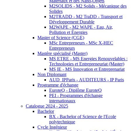
Matériaux et des Nano-Objets
M2SOLIDS - M2 Solids - Mécanique des
Solides
M2TRADD - M2 TraDD - Transport et
Développement Durable
M2WAPE - M2 WAPE - Eau, Air,
Pollution et Énergies
Master of Science (CGE)
MSc Entrepreneurs - MSc X-HEC
Entrepreneurs
Mastère spécialisé (Master)
MS ETRE - MS Energies Renouvelables :
Technologies et Entrepreneuriat (Master)
MS IE - MS Innovation et Entreprenariat
Non Diplomant
AUD_IPParis - AUDITEURS - IP Paris
Programme d'échange
EuroteQ - Diplôme EuroteQ
PEI - Programmes d'échange
internationaux
Catalogue 2024 - 2025
Bachelor
BX - Bachelor of Science de l'Ecole
polytechnique
Cycle Ingénieur