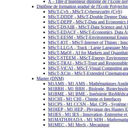
X - Titre d’Ingénieur diplômé de l’École po
Diplôme de formation gradué de l'Ecole Polytec
MScT-CyS - MScT-Cybersecurity (CyS)
MScT-DDDF - MScT-Double Degree Data 
MScT-DEPP - MScT-Data and Economics fo
MScT-DSAIB - MScT-Data Science and AI 
MScT-EDACF - MScT-Economics, Data Anal
MScT-EESM - MScT-Environmental Enginee
MScT-IOT - MScT-Internet of Things : Inn
MScT-LLGA - Track : Large Language Mode
MScT-MaQI - AI for Markets and Quantitat
MScT-STEEM - MScT-Energy Environment 
MScT-TRAI - MScT-Trust and Responsible
MScT-ViCAI - MScT-Visual Computing and
MScT-XCin - MScT-Extended Cinematogr
Master (DNM)
M1AMS - M1 AMS - Mathématiques Appliqué
M1BBH - M1 BBH - Biologie, Biotechnolog
M1BME - M1 BME - Ingénierie BioMédica
M1CHI - M1 CHI - Chimie et Interfaces
M1CPS - M1 CCSN - Maj. CPS - Système 
M1HEP - M1 HEP - Physique des Hautes E
M1IES - M1 IES - Innovation, Entreprise et
M1MATHJHADA - M1 MJH - Mathematiqu
M1MEC - M1 Mech - Mecanique