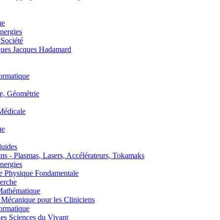
ue
nergies
 Société
es Jacques Hadamard
ormatique
, Géométrie
édicale
ue
uides
s - Plasmas, Lasers, Accélérateurs, Tokamaks
nergies
de Physique Fondamentale
erche
athématique
anique pour les Cliniciens
ormatique
s Sciences du Vivant