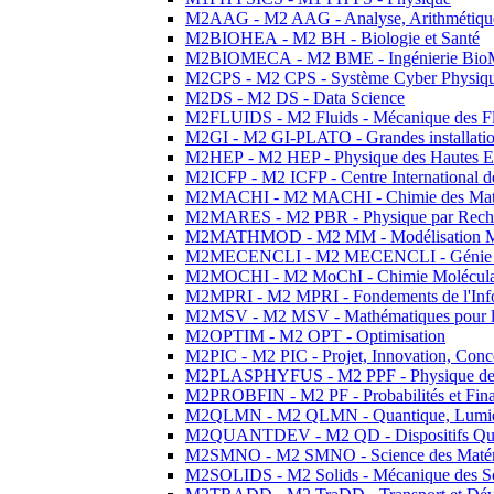
M2AAG - M2 AAG - Analyse, Arithmétique
M2BIOHEA - M2 BH - Biologie et Santé
M2BIOMECA - M2 BME - Ingénierie BioM
M2CPS - M2 CPS - Système Cyber Physiq
M2DS - M2 DS - Data Science
M2FLUIDS - M2 Fluids - Mécanique des Fl
M2GI - M2 GI-PLATO - Grandes installation
M2HEP - M2 HEP - Physique des Hautes E
M2ICFP - M2 ICFP - Centre International 
M2MACHI - M2 MACHI - Chimie des Matéri
M2MARES - M2 PBR - Physique par Rech
M2MATHMOD - M2 MM - Modélisation M
M2MECENCLI - M2 MECENCLI - Génie Méc
M2MOCHI - M2 MoChI - Chimie Moléculaire
M2MPRI - M2 MPRI - Fondements de l'Inf
M2MSV - M2 MSV - Mathématiques pour le
M2OPTIM - M2 OPT - Optimisation
M2PIC - M2 PIC - Projet, Innovation, Conc
M2PLASPHYFUS - M2 PPF - Physique des P
M2PROBFIN - M2 PF - Probabilités et Fin
M2QLMN - M2 QLMN - Quantique, Lumière
M2QUANTDEV - M2 QD - Dispositifs Qua
M2SMNO - M2 SMNO - Science des Matéri
M2SOLIDS - M2 Solids - Mécanique des So