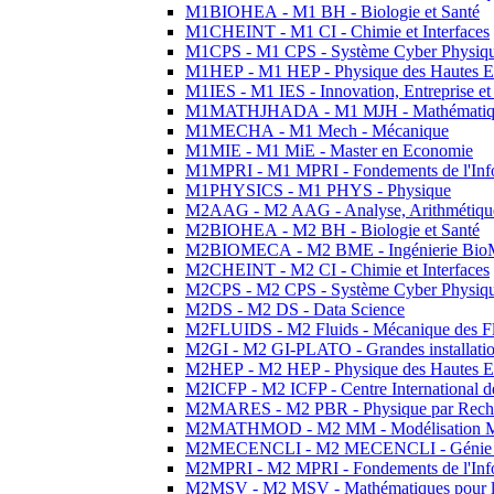
M1BIOHEA - M1 BH - Biologie et Santé
M1CHEINT - M1 CI - Chimie et Interfaces
M1CPS - M1 CPS - Système Cyber Physiq
M1HEP - M1 HEP - Physique des Hautes E
M1IES - M1 IES - Innovation, Entreprise et
M1MATHJHADA - M1 MJH - Mathématiqu
M1MECHA - M1 Mech - Mécanique
M1MIE - M1 MiE - Master en Economie
M1MPRI - M1 MPRI - Fondements de l'Inf
M1PHYSICS - M1 PHYS - Physique
M2AAG - M2 AAG - Analyse, Arithmétique
M2BIOHEA - M2 BH - Biologie et Santé
M2BIOMECA - M2 BME - Ingénierie BioM
M2CHEINT - M2 CI - Chimie et Interfaces
M2CPS - M2 CPS - Système Cyber Physiq
M2DS - M2 DS - Data Science
M2FLUIDS - M2 Fluids - Mécanique des Fl
M2GI - M2 GI-PLATO - Grandes installation
M2HEP - M2 HEP - Physique des Hautes E
M2ICFP - M2 ICFP - Centre International 
M2MARES - M2 PBR - Physique par Rech
M2MATHMOD - M2 MM - Modélisation M
M2MECENCLI - M2 MECENCLI - Génie Méc
M2MPRI - M2 MPRI - Fondements de l'Inf
M2MSV - M2 MSV - Mathématiques pour le