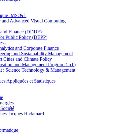
hnique -MSc&T
ce and Advanced Visual Computing
and Finance (DDDF)
r Public Policy (DEPP)
ess
ytics and Corporate Finance
ring and Sustainability Management
Cities and Climate Policy
ovation and Management Program (IoT)
: Science Technology & Management
ppliquées et Statistiques
ue
nergies
 Société
es Jacques Hadamard
ormatique