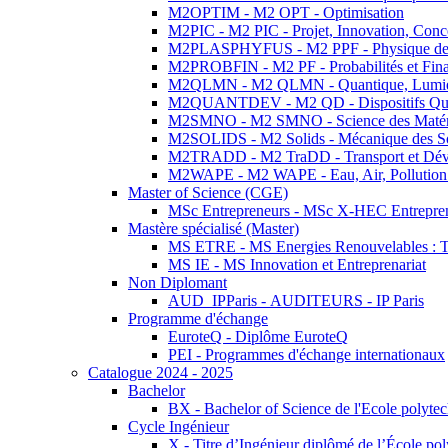
M2OPTIM - M2 OPT - Optimisation
M2PIC - M2 PIC - Projet, Innovation, Conc
M2PLASPHYFUS - M2 PPF - Physique des P
M2PROBFIN - M2 PF - Probabilités et Fin
M2QLMN - M2 QLMN - Quantique, Lumière
M2QUANTDEV - M2 QD - Dispositifs Qua
M2SMNO - M2 SMNO - Science des Matéri
M2SOLIDS - M2 Solids - Mécanique des So
M2TRADD - M2 TraDD - Transport et Dév
M2WAPE - M2 WAPE - Eau, Air, Pollution 
Master of Science (CGE)
MSc Entrepreneurs - MSc X-HEC Entrepre
Mastère spécialisé (Master)
MS ETRE - MS Energies Renouvelables : Tec
MS IE - MS Innovation et Entreprenariat
Non Diplomant
AUD_IPParis - AUDITEURS - IP Paris
Programme d'échange
EuroteQ - Diplôme EuroteQ
PEI - Programmes d'échange internationaux
Catalogue 2024 - 2025
Bachelor
BX - Bachelor of Science de l'Ecole polyte
Cycle Ingénieur
X - Titre d’Ingénieur diplômé de l’École po