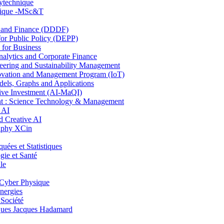
lytechnique
hnique -MSc&T
and Finance (DDDF)
r Public Policy (DEPP)
for Business
ytics and Corporate Finance
ring and Sustainability Management
ovation and Management Program (IoT)
ls, Graphs and Applications
ive Investment (AI-MaQI)
: Science Technology & Management
 AI
 Creative AI
aphy XCin
es et Statistiques
ie et Santé
le
Cyber Physique
nergies
 Société
es Jacques Hadamard