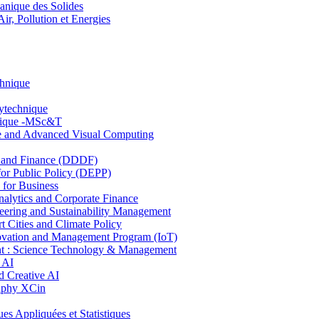
nique des Solides
, Pollution et Energies
chnique
lytechnique
hnique -MSc&T
ce and Advanced Visual Computing
and Finance (DDDF)
r Public Policy (DEPP)
for Business
ytics and Corporate Finance
ring and Sustainability Management
Cities and Climate Policy
ovation and Management Program (IoT)
: Science Technology & Management
 AI
 Creative AI
aphy XCin
ppliquées et Statistiques