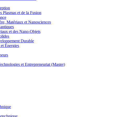
eption
lasmas et de la Fusion
ance
, Matériaux et Nanosciences
ntiques
aux et des Nano-Objets
lides
eloppement Durable
et Énergies
neurs
hnologies et Entrepreneuriat (Master)
chnique
lytechnique