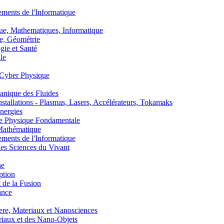
nts de l'Informatique
, Mathematiques, Informatique
, Géométrie
ie et Santé
le
Cyber Physique
nique des Fluides
lations - Plasmas, Lasers, Accélérateurs, Tokamaks
nergies
de Physique Fondamentale
athématique
nts de l'Informatique
s Sciences du Vivant
he
ption
 de la Fusion
ance
, Materiaux et Nanosciences
aux et des Nano-Objets