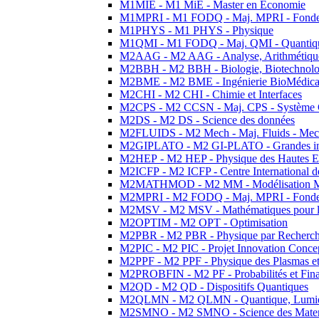
M1MIE - M1 MiE - Master en Economie
M1MPRI - M1 FODQ - Maj. MPRI - Fondeme
M1PHYS - M1 PHYS - Physique
M1QMI - M1 FODQ - Maj. QMI - Quantique
M2AAG - M2 AAG - Analyse, Arithmétique
M2BBH - M2 BBH - Biologie, Biotechnolog
M2BME - M2 BME - Ingénierie BioMédica
M2CHI - M2 CHI - Chimie et Interfaces
M2CPS - M2 CCSN - Maj. CPS - Système 
M2DS - M2 DS - Science des données
M2FLUIDS - M2 Mech - Maj. Fluids - Meca
M2GIPLATO - M2 GI-PLATO - Grandes instal
M2HEP - M2 HEP - Physique des Hautes E
M2ICFP - M2 ICFP - Centre International 
M2MATHMOD - M2 MM - Modélisation M
M2MPRI - M2 FODQ - Maj. MPRI - Fondeme
M2MSV - M2 MSV - Mathématiques pour le
M2OPTIM - M2 OPT - Optimisation
M2PBR - M2 PBR - Physique par Recherc
M2PIC - M2 PIC - Projet Innovation Conce
M2PPF - M2 PPF - Physique des Plasmas et
M2PROBFIN - M2 PF - Probabilités et Fin
M2QD - M2 QD - Dispositifs Quantiques
M2QLMN - M2 QLMN - Quantique, Lumiere
M2SMNO - M2 SMNO - Science des Materi