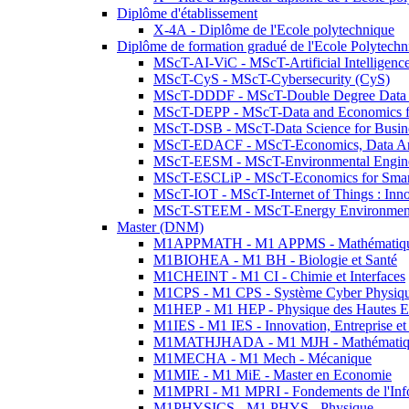
Diplôme d'établissement
X-4A - Diplôme de l'Ecole polytechnique
Diplôme de formation gradué de l'Ecole Polytec
MScT-AI-ViC - MScT-Artificial Intelligen
MScT-CyS - MScT-Cybersecurity (CyS)
MScT-DDDF - MScT-Double Degree Data 
MScT-DEPP - MScT-Data and Economics fo
MScT-DSB - MScT-Data Science for Busin
MScT-EDACF - MScT-Economics, Data Anal
MScT-EESM - MScT-Environmental Enginee
MScT-ESCLiP - MScT-Economics for Smart 
MScT-IOT - MScT-Internet of Things : Inn
MScT-STEEM - MScT-Energy Environment 
Master (DNM)
M1APPMATH - M1 APPMS - Mathématiques A
M1BIOHEA - M1 BH - Biologie et Santé
M1CHEINT - M1 CI - Chimie et Interfaces
M1CPS - M1 CPS - Système Cyber Physiq
M1HEP - M1 HEP - Physique des Hautes E
M1IES - M1 IES - Innovation, Entreprise et
M1MATHJHADA - M1 MJH - Mathématiqu
M1MECHA - M1 Mech - Mécanique
M1MIE - M1 MiE - Master en Economie
M1MPRI - M1 MPRI - Fondements de l'Inf
M1PHYSICS - M1 PHYS - Physique