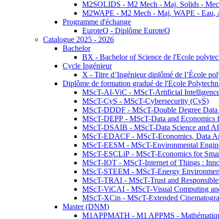
M2SOLIDS - M2 Mech - Maj. Solids - Meca
M2WAPE - M2 Mech - Maj. WAPE - Eau, Air
Programme d'échange
EuroteQ - Diplôme EuroteQ
Catalogue 2025 - 2026
Bachelor
BX - Bachelor of Science de l'Ecole polyte
Cycle Ingénieur
X - Titre d’Ingénieur diplômé de l’École po
Diplôme de formation gradué de l'Ecole Polytec
MScT-AI-ViC - MScT-Artificial Intelligen
MScT-CyS - MScT-Cybersecurity (CyS)
MScT-DDDF - MScT-Double Degree Data 
MScT-DEPP - MScT-Data and Economics fo
MScT-DSAIB - MScT-Data Science and AI 
MScT-EDACF - MScT-Economics, Data Anal
MScT-EESM - MScT-Environmental Enginee
MScT-ESCLiP - MScT-Economics for Smart 
MScT-IOT - MScT-Internet of Things : Inn
MScT-STEEM - MScT-Energy Environment 
MScT-TRAI - MScT-Trust and Responsible
MScT-ViCAI - MScT-Visual Computing and
MScT-XCin - MScT-Extended Cinematogr
Master (DNM)
M1APPMATH - M1 APPMS - Mathématiques A