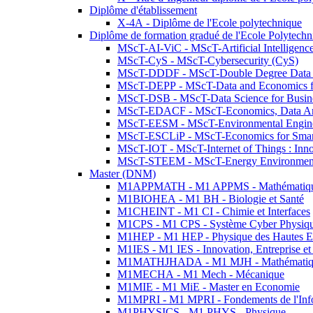
Diplôme d'établissement
X-4A - Diplôme de l'Ecole polytechnique
Diplôme de formation gradué de l'Ecole Polytec
MScT-AI-ViC - MScT-Artificial Intelligen
MScT-CyS - MScT-Cybersecurity (CyS)
MScT-DDDF - MScT-Double Degree Data 
MScT-DEPP - MScT-Data and Economics fo
MScT-DSB - MScT-Data Science for Busin
MScT-EDACF - MScT-Economics, Data Anal
MScT-EESM - MScT-Environmental Enginee
MScT-ESCLiP - MScT-Economics for Smart 
MScT-IOT - MScT-Internet of Things : Inn
MScT-STEEM - MScT-Energy Environment 
Master (DNM)
M1APPMATH - M1 APPMS - Mathématiques A
M1BIOHEA - M1 BH - Biologie et Santé
M1CHEINT - M1 CI - Chimie et Interfaces
M1CPS - M1 CPS - Système Cyber Physiq
M1HEP - M1 HEP - Physique des Hautes E
M1IES - M1 IES - Innovation, Entreprise et
M1MATHJHADA - M1 MJH - Mathématiqu
M1MECHA - M1 Mech - Mécanique
M1MIE - M1 MiE - Master en Economie
M1MPRI - M1 MPRI - Fondements de l'Inf
M1PHYSICS - M1 PHYS - Physique