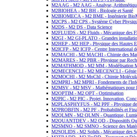
M2AAG - M2 AAG - Analyse, Arithmétique
M2BIOHEA - M2 BH - Biologie et Santé
M2BIOMECA - M2 BME - Ingénierie BioM
M2CPS - M2 CPS - Système Cyber Physiq
M2DS - M2 DS - Data Science
M2FLUIDS - M2 Fluids - Mécanique des Fl
M2GI - M2 GI-PLATO - Grandes installation
M2HEP - M2 HEP - Physique des Hautes E
M2ICFP - M2 ICFP - Centre International 
M2MACHI - M2 MACHI - Chimie des Matéri
M2MARES - M2 PBR - Physique par Rech
M2MATHMOD - M2 MM - Modélisation M
M2MECENCLI - M2 MECENCLI - Génie Méc
M2MOCHI - M2 MoChI - Chimie Moléculaire
M2MPRI - M2 MPRI - Fondements de l'Inf
M2MSV - M2 MSV - Mathématiques pour le
M2OPTIM - M2 OPT - Optimisation
M2PIC - M2 PIC - Projet, Innovation, Conc
M2PLASPHYFUS - M2 PPF - Physique des P
M2PROBFIN - M2 PF - Probabilités et Fin
M2QLMN - M2 QLMN - Quantique, Lumière
M2QUANTDEV - M2 QD - Dispositifs Qua
M2SMNO - M2 SMNO - Science des Matéri
M2SOLIDS - M2 Solids - Mécanique des So