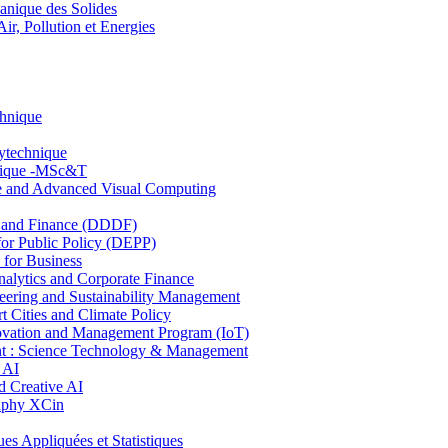
nique des Solides
, Pollution et Energies
chnique
lytechnique
hnique -MSc&T
ce and Advanced Visual Computing
and Finance (DDDF)
r Public Policy (DEPP)
for Business
ytics and Corporate Finance
ring and Sustainability Management
Cities and Climate Policy
ovation and Management Program (IoT)
: Science Technology & Management
 AI
 Creative AI
aphy XCin
ppliquées et Statistiques