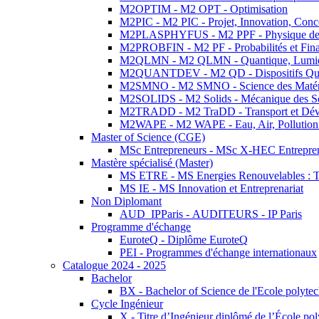
M2OPTIM - M2 OPT - Optimisation
M2PIC - M2 PIC - Projet, Innovation, Conc
M2PLASPHYFUS - M2 PPF - Physique des P
M2PROBFIN - M2 PF - Probabilités et Fin
M2QLMN - M2 QLMN - Quantique, Lumière
M2QUANTDEV - M2 QD - Dispositifs Qua
M2SMNO - M2 SMNO - Science des Matéri
M2SOLIDS - M2 Solids - Mécanique des So
M2TRADD - M2 TraDD - Transport et Dév
M2WAPE - M2 WAPE - Eau, Air, Pollution 
Master of Science (CGE)
MSc Entrepreneurs - MSc X-HEC Entrepre
Mastère spécialisé (Master)
MS ETRE - MS Energies Renouvelables : Tec
MS IE - MS Innovation et Entreprenariat
Non Diplomant
AUD_IPParis - AUDITEURS - IP Paris
Programme d'échange
EuroteQ - Diplôme EuroteQ
PEI - Programmes d'échange internationaux
Catalogue 2024 - 2025
Bachelor
BX - Bachelor of Science de l'Ecole polyte
Cycle Ingénieur
X - Titre d’Ingénieur diplômé de l’École po