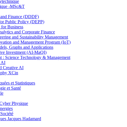
lytechnique
hnique -MSc&T
and Finance (DDDF)
r Public Policy (DEPP)
for Business
ytics and Corporate Finance
ring and Sustainability Management
ovation and Management Program (IoT)
ls, Graphs and Applications
ive Investment (AI-MaQI)
: Science Technology & Management
 AI
 Creative AI
aphy XCin
es et Statistiques
ie et Santé
le
Cyber Physique
nergies
 Société
es Jacques Hadamard