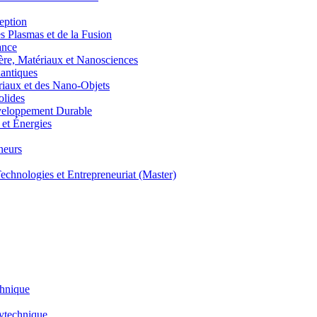
eption
lasmas et de la Fusion
ance
, Matériaux et Nanosciences
ntiques
aux et des Nano-Objets
lides
eloppement Durable
et Énergies
neurs
hnologies et Entrepreneuriat (Master)
chnique
lytechnique