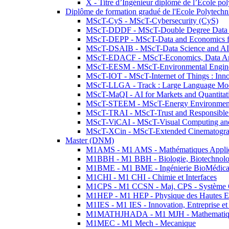
X - Titre d’Ingénieur diplômé de l’École po
Diplôme de formation gradué de l'Ecole Polytec
MScT-CyS - MScT-Cybersecurity (CyS)
MScT-DDDF - MScT-Double Degree Data 
MScT-DEPP - MScT-Data and Economics fo
MScT-DSAIB - MScT-Data Science and AI 
MScT-EDACF - MScT-Economics, Data Anal
MScT-EESM - MScT-Environmental Enginee
MScT-IOT - MScT-Internet of Things : Inn
MScT-LLGA - Track : Large Language Mode
MScT-MaQI - AI for Markets and Quantitat
MScT-STEEM - MScT-Energy Environment 
MScT-TRAI - MScT-Trust and Responsible
MScT-ViCAI - MScT-Visual Computing and
MScT-XCin - MScT-Extended Cinematogr
Master (DNM)
M1AMS - M1 AMS - Mathématiques Appliqué
M1BBH - M1 BBH - Biologie, Biotechnolog
M1BME - M1 BME - Ingénierie BioMédica
M1CHI - M1 CHI - Chimie et Interfaces
M1CPS - M1 CCSN - Maj. CPS - Système 
M1HEP - M1 HEP - Physique des Hautes E
M1IES - M1 IES - Innovation, Entreprise et
M1MATHJHADA - M1 MJH - Mathematiqu
M1MEC - M1 Mech - Mecanique