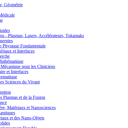
, Géométrie
édicale
ue
uides
s - Plasmas, Lasers, Accélérateurs, Tokamaks
nergies
de Physique Fondamentale
aux et Interfaces
erche
athématique
anique pour les Cliniciens
 et Interfaces
ormatique
s Sciences du Vivant
eption
lasmas et de la Fusion
ance
, Matériaux et Nanosciences
ntiques
aux et des Nano-Objets
lides