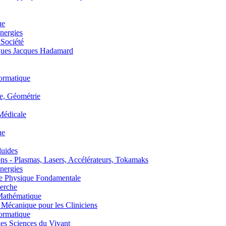
ue
nergies
 Société
es Jacques Hadamard
ormatique
, Géométrie
édicale
ue
uides
s - Plasmas, Lasers, Accélérateurs, Tokamaks
nergies
de Physique Fondamentale
erche
athématique
anique pour les Cliniciens
ormatique
s Sciences du Vivant