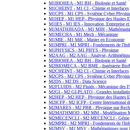
M1BIOHEA - M1 BH - Biologie et Santé
M1CHEINT - M1 CI - Chimie et Interfaces
M1CPS - M1 CPS - Système Cyber Physiq
M1HEP - M1 HEP - Physique des Hautes E
M1IES - M1 IES - Innovation, Entreprise et
M1MATHJHADA - M1 MJH - Mathématiqu
M1MECHA - M1 Mech - Mécanique
M1MIE - M1 MiE - Master en Economie
M1MPRI - M1 MPRI - Fondements de l'Inf
M1PHYSICS - M1 PHYS - Physique
M2AAG - M2 AAG - Analyse, Arithmétique
M2BIOHEA - M2 BH - Biologie et Santé
M2BIOMECA - M2 BME - Ingénierie BioM
M2CHEINT - M2 CI - Chimie et Interfaces
M2CPS - M2 CPS - Système Cyber Physiq
M2DS - M2 DS - Data Science
M2FLUIDS - M2 Fluids - Mécanique des Fl
M2GI - M2 GI-PLATO - Grandes installation
M2HEP - M2 HEP - Physique des Hautes E
M2ICFP - M2 ICFP - Centre International 
M2MARES - M2 PBR - Physique par Rech
M2MATHMOD - M2 MM - Modélisation M
M2MECENCLI - M2 MECENCLI - Génie Méc
M2MPRI - M2 MPRI - Fondements de l'Inf
M2MSV - M2 MSV - Mathématiques pour le