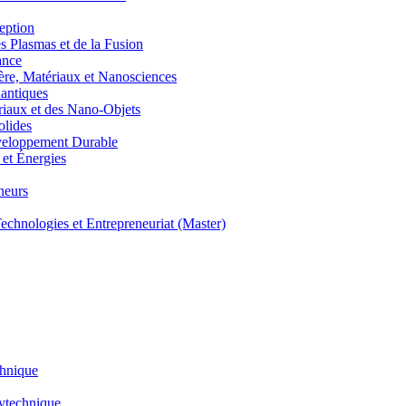
eption
lasmas et de la Fusion
ance
, Matériaux et Nanosciences
ntiques
aux et des Nano-Objets
lides
eloppement Durable
et Énergies
neurs
hnologies et Entrepreneuriat (Master)
chnique
lytechnique