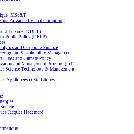
hnique -MSc&T
ce and Advanced Visual Computing
and Finance (DDDF)
r Public Policy (DEPP)
ess
ytics and Corporate Finance
ring and Sustainability Management
Cities and Climate Policy
ovation and Management Program (IoT)
: Science Technology & Management
ppliquées et Statistiques
ue
nergies
 Société
es Jacques Hadamard
ormatique