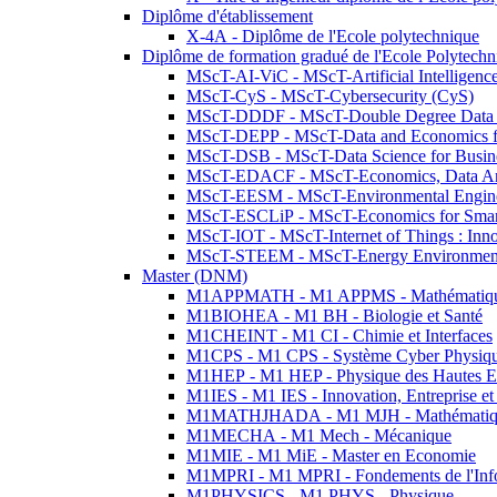
Diplôme d'établissement
X-4A - Diplôme de l'Ecole polytechnique
Diplôme de formation gradué de l'Ecole Polytec
MScT-AI-ViC - MScT-Artificial Intelligen
MScT-CyS - MScT-Cybersecurity (CyS)
MScT-DDDF - MScT-Double Degree Data 
MScT-DEPP - MScT-Data and Economics fo
MScT-DSB - MScT-Data Science for Busin
MScT-EDACF - MScT-Economics, Data Anal
MScT-EESM - MScT-Environmental Enginee
MScT-ESCLiP - MScT-Economics for Smart 
MScT-IOT - MScT-Internet of Things : Inn
MScT-STEEM - MScT-Energy Environment 
Master (DNM)
M1APPMATH - M1 APPMS - Mathématiques A
M1BIOHEA - M1 BH - Biologie et Santé
M1CHEINT - M1 CI - Chimie et Interfaces
M1CPS - M1 CPS - Système Cyber Physiq
M1HEP - M1 HEP - Physique des Hautes E
M1IES - M1 IES - Innovation, Entreprise et
M1MATHJHADA - M1 MJH - Mathématiqu
M1MECHA - M1 Mech - Mécanique
M1MIE - M1 MiE - Master en Economie
M1MPRI - M1 MPRI - Fondements de l'Inf
M1PHYSICS - M1 PHYS - Physique