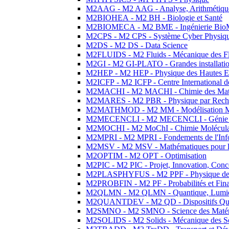
M2AAG - M2 AAG - Analyse, Arithmétique
M2BIOHEA - M2 BH - Biologie et Santé
M2BIOMECA - M2 BME - Ingénierie BioM
M2CPS - M2 CPS - Système Cyber Physiq
M2DS - M2 DS - Data Science
M2FLUIDS - M2 Fluids - Mécanique des Fl
M2GI - M2 GI-PLATO - Grandes installation
M2HEP - M2 HEP - Physique des Hautes E
M2ICFP - M2 ICFP - Centre International 
M2MACHI - M2 MACHI - Chimie des Matéri
M2MARES - M2 PBR - Physique par Rech
M2MATHMOD - M2 MM - Modélisation M
M2MECENCLI - M2 MECENCLI - Génie Méc
M2MOCHI - M2 MoChI - Chimie Moléculaire
M2MPRI - M2 MPRI - Fondements de l'Inf
M2MSV - M2 MSV - Mathématiques pour le
M2OPTIM - M2 OPT - Optimisation
M2PIC - M2 PIC - Projet, Innovation, Conc
M2PLASPHYFUS - M2 PPF - Physique des P
M2PROBFIN - M2 PF - Probabilités et Fin
M2QLMN - M2 QLMN - Quantique, Lumière
M2QUANTDEV - M2 QD - Dispositifs Qua
M2SMNO - M2 SMNO - Science des Matéri
M2SOLIDS - M2 Solids - Mécanique des So