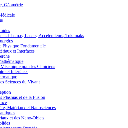
, Géométrie
édicale
ue
uides
s - Plasmas, Lasers, Accélérateurs, Tokamaks
nergies
de Physique Fondamentale
aux et Interfaces
erche
athématique
anique pour les Cliniciens
 et Interfaces
ormatique
s Sciences du Vivant
eption
lasmas et de la Fusion
ance
, Matériaux et Nanosciences
ntiques
aux et des Nano-Objets
lides