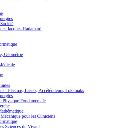
ue
nergies
 Société
es Jacques Hadamard
ormatique
, Géométrie
édicale
ue
uides
s - Plasmas, Lasers, Accélérateurs, Tokamaks
nergies
de Physique Fondamentale
erche
athématique
anique pour les Cliniciens
ormatique
s Sciences du Vivant