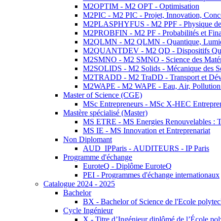
M2OPTIM - M2 OPT - Optimisation
M2PIC - M2 PIC - Projet, Innovation, Conc
M2PLASPHYFUS - M2 PPF - Physique des P
M2PROBFIN - M2 PF - Probabilités et Fin
M2QLMN - M2 QLMN - Quantique, Lumière
M2QUANTDEV - M2 QD - Dispositifs Qua
M2SMNO - M2 SMNO - Science des Matéri
M2SOLIDS - M2 Solids - Mécanique des So
M2TRADD - M2 TraDD - Transport et Dév
M2WAPE - M2 WAPE - Eau, Air, Pollution 
Master of Science (CGE)
MSc Entrepreneurs - MSc X-HEC Entrepre
Mastère spécialisé (Master)
MS ETRE - MS Energies Renouvelables : Tec
MS IE - MS Innovation et Entreprenariat
Non Diplomant
AUD_IPParis - AUDITEURS - IP Paris
Programme d'échange
EuroteQ - Diplôme EuroteQ
PEI - Programmes d'échange internationaux
Catalogue 2024 - 2025
Bachelor
BX - Bachelor of Science de l'Ecole polyte
Cycle Ingénieur
X - Titre d’Ingénieur diplômé de l’École po