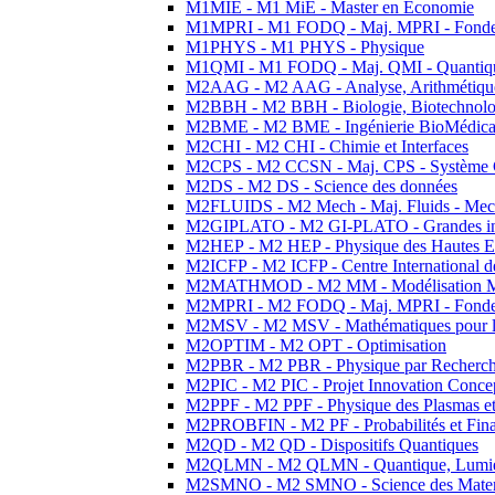
M1MIE - M1 MiE - Master en Economie
M1MPRI - M1 FODQ - Maj. MPRI - Fondeme
M1PHYS - M1 PHYS - Physique
M1QMI - M1 FODQ - Maj. QMI - Quantique
M2AAG - M2 AAG - Analyse, Arithmétique
M2BBH - M2 BBH - Biologie, Biotechnolog
M2BME - M2 BME - Ingénierie BioMédica
M2CHI - M2 CHI - Chimie et Interfaces
M2CPS - M2 CCSN - Maj. CPS - Système 
M2DS - M2 DS - Science des données
M2FLUIDS - M2 Mech - Maj. Fluids - Meca
M2GIPLATO - M2 GI-PLATO - Grandes instal
M2HEP - M2 HEP - Physique des Hautes E
M2ICFP - M2 ICFP - Centre International 
M2MATHMOD - M2 MM - Modélisation M
M2MPRI - M2 FODQ - Maj. MPRI - Fondeme
M2MSV - M2 MSV - Mathématiques pour le
M2OPTIM - M2 OPT - Optimisation
M2PBR - M2 PBR - Physique par Recherc
M2PIC - M2 PIC - Projet Innovation Conce
M2PPF - M2 PPF - Physique des Plasmas et
M2PROBFIN - M2 PF - Probabilités et Fin
M2QD - M2 QD - Dispositifs Quantiques
M2QLMN - M2 QLMN - Quantique, Lumiere
M2SMNO - M2 SMNO - Science des Materi