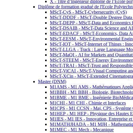
X - Titre d’Ingénieur diplômé de l’École po
Diplôme de formation gradué de l'Ecole Polytec
MScT-CyS - MScT-Cybersecurity (CyS)
MScT-DDDF - MScT-Double Degree Data 
MScT-DEPP - MScT-Data and Economics fo
MScT-DSAIB - MScT-Data Science and AI 
MScT-EDACF - MScT-Economics, Data Anal
MScT-EESM - MScT-Environmental Enginee
MScT-IOT - MScT-Internet of Things : Inn
MScT-LLGA - Track : Large Language Mode
MScT-MaQI - AI for Markets and Quantitat
MScT-STEEM - MScT-Energy Environment 
MScT-TRAI - MScT-Trust and Responsible
MScT-ViCAI - MScT-Visual Computing and
MScT-XCin - MScT-Extended Cinematogr
Master (DNM)
M1AMS - M1 AMS - Mathématiques Appliqué
M1BBH - M1 BBH - Biologie, Biotechnolog
M1BME - M1 BME - Ingénierie BioMédica
M1CHI - M1 CHI - Chimie et Interfaces
M1CPS - M1 CCSN - Maj. CPS - Système 
M1HEP - M1 HEP - Physique des Hautes E
M1IES - M1 IES - Innovation, Entreprise et
M1MATHJHADA - M1 MJH - Mathematiqu
M1MEC - M1 Mech - Mecanique