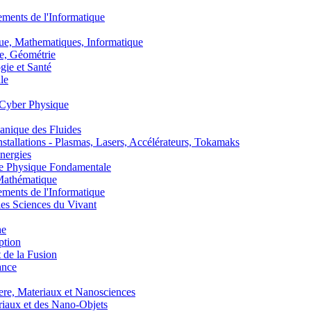
nts de l'Informatique
, Mathematiques, Informatique
, Géométrie
ie et Santé
le
Cyber Physique
nique des Fluides
lations - Plasmas, Lasers, Accélérateurs, Tokamaks
nergies
de Physique Fondamentale
athématique
nts de l'Informatique
s Sciences du Vivant
he
ption
 de la Fusion
ance
, Materiaux et Nanosciences
aux et des Nano-Objets