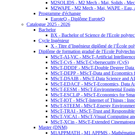
M2SOLIDS - M2 Mech - Maj. Solids - Meca
M2WAPE - M2 Mech - Maj. WAPE - Eau, Air
Programme d'échange
EuroteQ - Diplôme EuroteQ
Catalogue 2025 - 2026
Bachelor
BX - Bachelor of Science de l'Ecole polyte
Cycle Ingénieur
X - Titre d’Ingénieur diplômé de l’École po
Diplôme de formation gradué de l'Ecole Polytec
MScT-AI-ViC - MScT-Artificial Intelligen
MScT-CyS - MScT-Cybersecurity (CyS)
MScT-DDDF - MScT-Double Degree Data 
MScT-DEPP - MScT-Data and Economics fo
MScT-DSAIB - MScT-Data Science and AI 
MScT-EDACF - MScT-Economics, Data Anal
MScT-EESM - MScT-Environmental Enginee
MScT-ESCLiP - MScT-Economics for Smart 
MScT-IOT - MScT-Internet of Things : Inn
MScT-STEEM - MScT-Energy Environment 
MScT-TRAI - MScT-Trust and Responsible
MScT-ViCAI - MScT-Visual Computing and
MScT-XCin - MScT-Extended Cinematogr
Master (DNM)
M1APPMATH - M1 APPMS - Mathématiques A