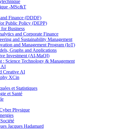
lytechnique
hnique -MSc&T
and Finance (DDDF)
r Public Policy (DEPP)
for Business
ytics and Corporate Finance
ring and Sustainability Management
ovation and Management Program (IoT)
ls, Graphs and Applications
ive Investment (AI-MaQI)
: Science Technology & Management
 AI
 Creative AI
aphy XCin
es et Statistiques
ie et Santé
le
Cyber Physique
nergies
 Société
es Jacques Hadamard