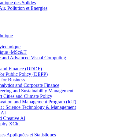
nique des Solides
, Pollution et Energies
chnique
lytechnique
hnique -MSc&T
ce and Advanced Visual Computing
and Finance (DDDF)
r Public Policy (DEPP)
for Business
ytics and Corporate Finance
ring and Sustainability Management
Cities and Climate Policy
ovation and Management Program (IoT)
: Science Technology & Management
 AI
 Creative AI
aphy XCin
ppliquées et Statistiques