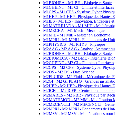
M1BIOHEA - M1 BH - Biologie et Santé
M1CHEINT - M1 CI - Chimie et Interfaces
M1CPS - M1 CPS - Système Cyber Physiq
M1HEP - M1 HEP - Physique des Hautes E
M1IES - M1 IES - Innovation, Entreprise et
M1MATHJHADA - M1 MJH - Mathématiqu
M1MECHA - M1 Mech - Mécanique
M1MIE - M1 MiE - Master en Economie
M1MPRI - M1 MPRI - Fondements de l'Inf
M1PHYSICS - M1 PHYS - Physique
M2AAG - M2 AAG - Analyse, Arithmétique
M2BIOHEA - M2 BH - Biologie et Santé
M2BIOMECA - M2 BME - Ingénierie BioM
M2CHEINT - M2 CI - Chimie et Interfaces
M2CPS - M2 CPS - Système Cyber Physiq
M2DS - M2 DS - Data Science
M2FLUIDS - M2 Fluids - Mécanique des Fl
M2GI - M2 GI-PLATO - Grandes installation
M2HEP - M2 HEP - Physique des Hautes E
M2ICFP - M2 ICFP - Centre International 
M2MARES - M2 PBR - Physique par Rech
M2MATHMOD - M2 MM - Modélisation M
M2MECENCLI - M2 MECENCLI - Génie Méc
M2MPRI - M2 MPRI - Fondements de l'Inf
M2MSV - M2 MSV - Mathématiques pour le