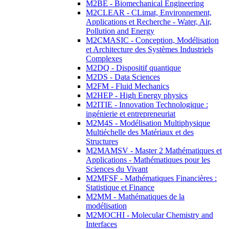
M2BE - Biomechanical Engineering
M2CLEAR - CLimat, Environnement,
Applications et Recherche - Water, Air,
Pollution and Energy
M2CMASIC - Conception, Modélisation
et Architecture des Systèmes Industriels
Complexes
M2DQ - Dispositif quantique
M2DS - Data Sciences
M2FM - Fluid Mechanics
M2HEP - High Energy physics
M2ITIE - Innovation Technologique :
ingénierie et entrepreneuriat
M2M4S - Modélisation Multiphysique
Multiéchelle des Matériaux et des
Structures
M2MAMSV - Master 2 Mathématiques et
Applications - Mathématiques pour les
Sciences du Vivant
M2MFSF - Mathématiques Financières :
Statistique et Finance
M2MM - Mathématiques de la
modélisation
M2MOCHI - Molecular Chemistry and
Interfaces