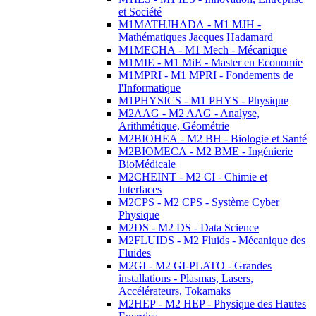
et Société
M1MATHJHADA - M1 MJH -
Mathématiques Jacques Hadamard
M1MECHA - M1 Mech - Mécanique
M1MIE - M1 MiE - Master en Economie
M1MPRI - M1 MPRI - Fondements de
l'Informatique
M1PHYSICS - M1 PHYS - Physique
M2AAG - M2 AAG - Analyse,
Arithmétique, Géométrie
M2BIOHEA - M2 BH - Biologie et Santé
M2BIOMECA - M2 BME - Ingénierie
BioMédicale
M2CHEINT - M2 CI - Chimie et
Interfaces
M2CPS - M2 CPS - Système Cyber
Physique
M2DS - M2 DS - Data Science
M2FLUIDS - M2 Fluids - Mécanique des
Fluides
M2GI - M2 GI-PLATO - Grandes
installations - Plasmas, Lasers,
Accélérateurs, Tokamaks
M2HEP - M2 HEP - Physique des Hautes