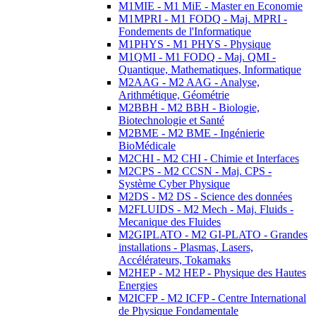
M1MIE - M1 MiE - Master en Economie
M1MPRI - M1 FODQ - Maj. MPRI -
Fondements de l'Informatique
M1PHYS - M1 PHYS - Physique
M1QMI - M1 FODQ - Maj. QMI -
Quantique, Mathematiques, Informatique
M2AAG - M2 AAG - Analyse,
Arithmétique, Géométrie
M2BBH - M2 BBH - Biologie,
Biotechnologie et Santé
M2BME - M2 BME - Ingénierie
BioMédicale
M2CHI - M2 CHI - Chimie et Interfaces
M2CPS - M2 CCSN - Maj. CPS -
Système Cyber Physique
M2DS - M2 DS - Science des données
M2FLUIDS - M2 Mech - Maj. Fluids -
Mecanique des Fluides
M2GIPLATO - M2 GI-PLATO - Grandes
installations - Plasmas, Lasers,
Accélérateurs, Tokamaks
M2HEP - M2 HEP - Physique des Hautes
Energies
M2ICFP - M2 ICFP - Centre International
de Physique Fondamentale