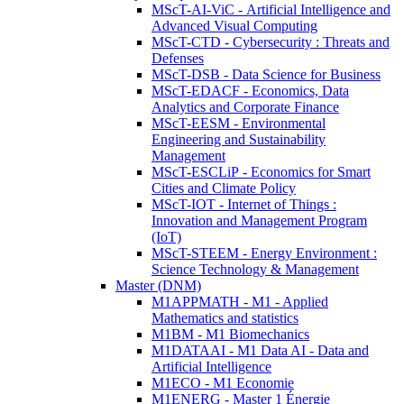
MScT-AI-ViC - Artificial Intelligence and
Advanced Visual Computing
MScT-CTD - Cybersecurity : Threats and
Defenses
MScT-DSB - Data Science for Business
MScT-EDACF - Economics, Data
Analytics and Corporate Finance
MScT-EESM - Environmental
Engineering and Sustainability
Management
MScT-ESCLiP - Economics for Smart
Cities and Climate Policy
MScT-IOT - Internet of Things :
Innovation and Management Program
(IoT)
MScT-STEEM - Energy Environment :
Science Technology & Management
Master (DNM)
M1APPMATH - M1 - Applied
Mathematics and statistics
M1BM - M1 Biomechanics
M1DATAAI - M1 Data AI - Data and
Artificial Intelligence
M1ECO - M1 Economie
M1ENERG - Master 1 Énergie