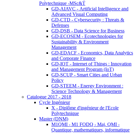
Polytechnique -MSc&T
GD-AIAVC - Artificial Intelligence and
Advanced Visual Computing
GD-CTD - Cybersecurity : Threats &
Defenses
GD-DSB - Data Science for Business
GD-ECOSEM - Ecotechnologies for
Sustainability & Environment
Management
GD-EDACF - Economics, Data Analytics
and Corporate Finance
GD-IOT - Internet of Things : Innovation
and Management Program (IoT)
GD-SCUP - Smart Cities and Urban
Policy
GD-STEEM - Energy Environment :
Science Technology & Management
Catalogue 2017 - 2018
Cycle Ingénieur
X - Diplôme d'ingénieur de l'Ecole
Polytechnique
Master (DNM)
M1QMI - M1 FODQ - Maj. QMI -
Quantique, mathematiques, informatique