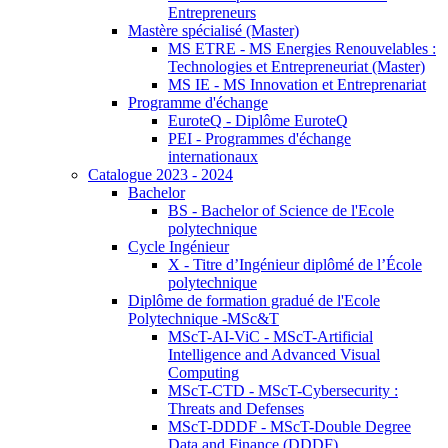
Entrepreneurs
Mastère spécialisé (Master)
MS ETRE - MS Energies Renouvelables :
Technologies et Entrepreneuriat (Master)
MS IE - MS Innovation et Entreprenariat
Programme d'échange
EuroteQ - Diplôme EuroteQ
PEI - Programmes d'échange
internationaux
Catalogue 2023 - 2024
Bachelor
BS - Bachelor of Science de l'Ecole
polytechnique
Cycle Ingénieur
X - Titre d’Ingénieur diplômé de l’École
polytechnique
Diplôme de formation gradué de l'Ecole
Polytechnique -MSc&T
MScT-AI-ViC - MScT-Artificial
Intelligence and Advanced Visual
Computing
MScT-CTD - MScT-Cybersecurity :
Threats and Defenses
MScT-DDDF - MScT-Double Degree
Data and Finance (DDDF)