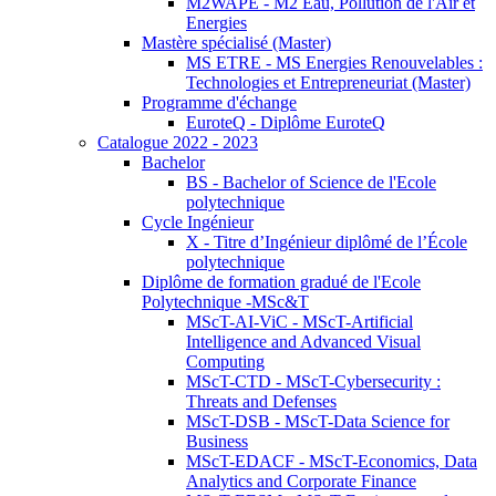
M2WAPE - M2 Eau, Pollution de l'Air et
Energies
Mastère spécialisé (Master)
MS ETRE - MS Energies Renouvelables :
Technologies et Entrepreneuriat (Master)
Programme d'échange
EuroteQ - Diplôme EuroteQ
Catalogue 2022 - 2023
Bachelor
BS - Bachelor of Science de l'Ecole
polytechnique
Cycle Ingénieur
X - Titre d’Ingénieur diplômé de l’École
polytechnique
Diplôme de formation gradué de l'Ecole
Polytechnique -MSc&T
MScT-AI-ViC - MScT-Artificial
Intelligence and Advanced Visual
Computing
MScT-CTD - MScT-Cybersecurity :
Threats and Defenses
MScT-DSB - MScT-Data Science for
Business
MScT-EDACF - MScT-Economics, Data
Analytics and Corporate Finance