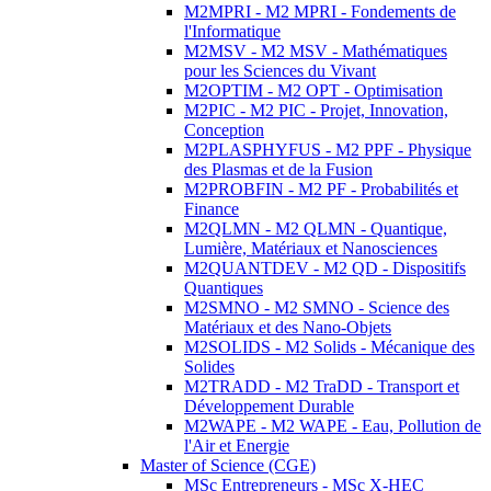
M2MPRI - M2 MPRI - Fondements de
l'Informatique
M2MSV - M2 MSV - Mathématiques
pour les Sciences du Vivant
M2OPTIM - M2 OPT - Optimisation
M2PIC - M2 PIC - Projet, Innovation,
Conception
M2PLASPHYFUS - M2 PPF - Physique
des Plasmas et de la Fusion
M2PROBFIN - M2 PF - Probabilités et
Finance
M2QLMN - M2 QLMN - Quantique,
Lumière, Matériaux et Nanosciences
M2QUANTDEV - M2 QD - Dispositifs
Quantiques
M2SMNO - M2 SMNO - Science des
Matériaux et des Nano-Objets
M2SOLIDS - M2 Solids - Mécanique des
Solides
M2TRADD - M2 TraDD - Transport et
Développement Durable
M2WAPE - M2 WAPE - Eau, Pollution de
l'Air et Energie
Master of Science (CGE)
MSc Entrepreneurs - MSc X-HEC