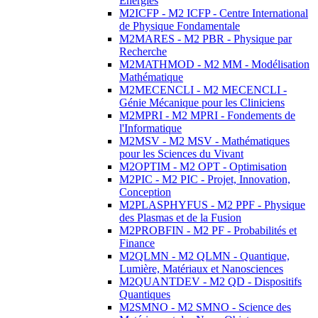
Energies
M2ICFP - M2 ICFP - Centre International
de Physique Fondamentale
M2MARES - M2 PBR - Physique par
Recherche
M2MATHMOD - M2 MM - Modélisation
Mathématique
M2MECENCLI - M2 MECENCLI -
Génie Mécanique pour les Cliniciens
M2MPRI - M2 MPRI - Fondements de
l'Informatique
M2MSV - M2 MSV - Mathématiques
pour les Sciences du Vivant
M2OPTIM - M2 OPT - Optimisation
M2PIC - M2 PIC - Projet, Innovation,
Conception
M2PLASPHYFUS - M2 PPF - Physique
des Plasmas et de la Fusion
M2PROBFIN - M2 PF - Probabilités et
Finance
M2QLMN - M2 QLMN - Quantique,
Lumière, Matériaux et Nanosciences
M2QUANTDEV - M2 QD - Dispositifs
Quantiques
M2SMNO - M2 SMNO - Science des