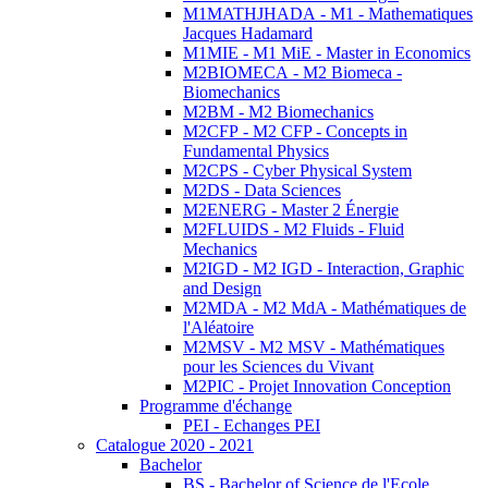
M1MATHJHADA - M1 - Mathematiques
Jacques Hadamard
M1MIE - M1 MiE - Master in Economics
M2BIOMECA - M2 Biomeca -
Biomechanics
M2BM - M2 Biomechanics
M2CFP - M2 CFP - Concepts in
Fundamental Physics
M2CPS - Cyber Physical System
M2DS - Data Sciences
M2ENERG - Master 2 Énergie
M2FLUIDS - M2 Fluids - Fluid
Mechanics
M2IGD - M2 IGD - Interaction, Graphic
and Design
M2MDA - M2 MdA - Mathématiques de
l'Aléatoire
M2MSV - M2 MSV - Mathématiques
pour les Sciences du Vivant
M2PIC - Projet Innovation Conception
Programme d'échange
PEI - Echanges PEI
Catalogue 2020 - 2021
Bachelor
BS - Bachelor of Science de l'Ecole