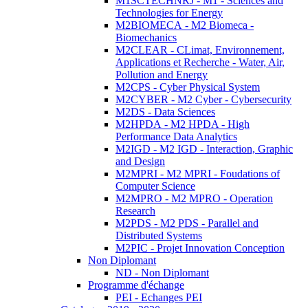
M1SCTECHNRJ - M1 - Sciences and
Technologies for Energy
M2BIOMECA - M2 Biomeca -
Biomechanics
M2CLEAR - CLimat, Environnement,
Applications et Recherche - Water, Air,
Pollution and Energy
M2CPS - Cyber Physical System
M2CYBER - M2 Cyber - Cybersecurity
M2DS - Data Sciences
M2HPDA - M2 HPDA - High
Performance Data Analytics
M2IGD - M2 IGD - Interaction, Graphic
and Design
M2MPRI - M2 MPRI - Foudations of
Computer Science
M2MPRO - M2 MPRO - Operation
Research
M2PDS - M2 PDS - Parallel and
Distributed Systems
M2PIC - Projet Innovation Conception
Non Diplomant
ND - Non Diplomant
Programme d'échange
PEI - Echanges PEI