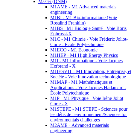
Master (DNM)
M1AME - M1 Advanced materials
engineering
M1BI - M1 Bio-informatique (Voie
Rosalind Franklin)
M1BS - M1 Biologie-Santé - Voie Boris
Ephrussi-X
M1C - M1 Chimie - Voie Fréderic Joliot-
Curie - Ecole Polytechnique
M1ECO - M1 Economie
M1HEP - M1 High Energy Physics
M1I - M1 Informatique - Voie Jacques
Herbrand - X
M1IESVIT - M1 Innovation, Entreprise, et
Société - Voie Innovation technologique
M1MAP - M1 Mathématiques et
Applications - Voie Jacques Hadamard -
École Polytechnique
M1P - M1 Physique - Voie Irène Joliot
Curie - X
M1STEPE - M1 STEPE - Sciences pour
les défis de l'environnement/Sciences for
environmentals challenges
M2AME - Advanced materials
engineering