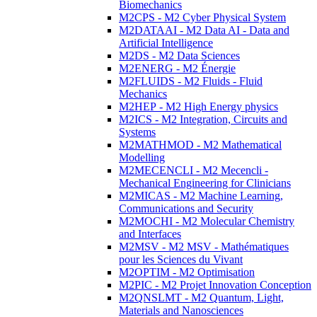
Biomechanics
M2CPS - M2 Cyber Physical System
M2DATAAI - M2 Data AI - Data and
Artificial Intelligence
M2DS - M2 Data Sciences
M2ENERG - M2 Énergie
M2FLUIDS - M2 Fluids - Fluid
Mechanics
M2HEP - M2 High Energy physics
M2ICS - M2 Integration, Circuits and
Systems
M2MATHMOD - M2 Mathematical
Modelling
M2MECENCLI - M2 Mecencli -
Mechanical Engineering for Clinicians
M2MICAS - M2 Machine Learning,
Communications and Security
M2MOCHI - M2 Molecular Chemistry
and Interfaces
M2MSV - M2 MSV - Mathématiques
pour les Sciences du Vivant
M2OPTIM - M2 Optimisation
M2PIC - M2 Projet Innovation Conception
M2QNSLMT - M2 Quantum, Light,
Materials and Nanosciences