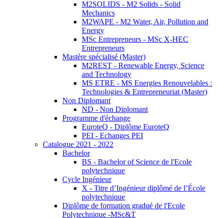
M2SOLIDS - M2 Solids - Solid
Mechanics
M2WAPE - M2 Water, Air, Pollution and
Energy
MSc Entrepreneurs - MSc X-HEC
Entrepreneurs
Mastère spécialisé (Master)
M2REST - Renewable Energy, Science
and Technology
MS ETRE - MS Energies Renouvelables :
Technologies & Entrepreneuriat (Master)
Non Diplomant
ND - Non Diplomant
Programme d'échange
EuroteQ - Diplôme EuroteQ
PEI - Echanges PEI
Catalogue 2021 - 2022
Bachelor
BS - Bachelor of Science de l'Ecole
polytechnique
Cycle Ingénieur
X - Titre d’Ingénieur diplômé de l’École
polytechnique
Diplôme de formation gradué de l'Ecole
Polytechnique -MSc&T