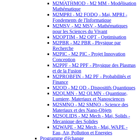
M2MATHMOD - M2 MM - Modélisation
Mathématique
M2MPRI - M2 FODQ - Maj. MPRI -
Fondements de l'Informatique
M2MSV - M2 MSV - Mathématiques
pour les Sciences du Vivant
M2OPTIM - M2 OPT - Optimisation
M2PBR - M2 PBR - Physique par
Recherche
M2PIC - M2 PIC - Projet Innovation
Conception
M2PPF - M2 PPF - Physique des Plasmas
et de la Fusion
M2PROBFIN - M2 PF - Probabilités et
Finance
M2QD - M2 QD - Dispositifs Quantiques
M2QLMN - M2 QLMN - Quantique,
Lumiere, Materiaux et Nanosciences
M2SMNO - M2 SMNO - Science des
Materiaux et des Nano-Objets
M2SOLIDS - M2 Mech - Maj. Solids -
Mecanique des Solides
M2WAPE - M2 Mech - Maj. WAPE -
Eau, Air, Pollution et Energies
Programme d'échange