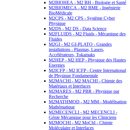
M2BIOHEA - M2 BH - Biologie et Santé
M2BIOMECA - M2 BME - Ingénierie
BioMédicale
M2CPS - M2 CPS - Système Cyber
Physique
M2DS - M2 DS - Data Science
M2FLUIDS - M2 Fluids - Mécanique des
Fluides
M2GI - M2 GI-PLATO - Grandes
installations - Plasmas, Lasers,
Accélérateurs, Tokamaks
M2HEP - M2 HEP - Physique des Hautes
Energies
M2ICFP - M2 ICFP - Centre International
de Physique Fondamentale
M2MACHI - M2 MACHI - Chimie des
Matériaux et Interfaces
M2MARES - M2 PBR - Physique par
Recherche
M2MATHMOD - M2 MM - Modélisation
Mathématique
M2MECENCLI - M2 MECENCLI -
Génie Mécanique pour les Cliniciens
M2MOCHI - M2 MoChI - Chimie
Moléculaire et Interfaces