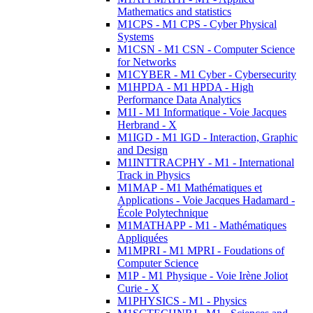
Mathematics and statistics
M1CPS - M1 CPS - Cyber Physical
Systems
M1CSN - M1 CSN - Computer Science
for Networks
M1CYBER - M1 Cyber - Cybersecurity
M1HPDA - M1 HPDA - High
Performance Data Analytics
M1I - M1 Informatique - Voie Jacques
Herbrand - X
M1IGD - M1 IGD - Interaction, Graphic
and Design
M1INTTRACPHY - M1 - International
Track in Physics
M1MAP - M1 Mathématiques et
Applications - Voie Jacques Hadamard -
École Polytechnique
M1MATHAPP - M1 - Mathématiques
Appliquées
M1MPRI - M1 MPRI - Foudations of
Computer Science
M1P - M1 Physique - Voie Irène Joliot
Curie - X
M1PHYSICS - M1 - Physics