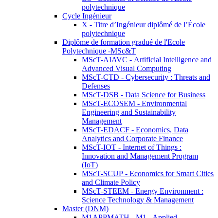
polytechnique
Cycle Ingénieur
X - Titre d’Ingénieur diplômé de l’École
polytechnique
Diplôme de formation gradué de l'Ecole
Polytechnique -MSc&T
MScT-AIAVC - Artificial Intelligence and
Advanced Visual Computing
MScT-CTD - Cybersecurity : Threats and
Defenses
MScT-DSB - Data Science for Business
MScT-ECOSEM - Environmental
Engineering and Sustainability
Management
MScT-EDACF - Economics, Data
Analytics and Corporate Finance
MScT-IOT - Internet of Things :
Innovation and Management Program
(IoT)
MScT-SCUP - Economics for Smart Cities
and Climate Policy
MScT-STEEM - Energy Environment :
Science Technology & Management
Master (DNM)
M1APPMATH - M1 - Applied