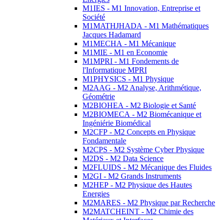
M1IES - M1 Innovation, Entreprise et
Société
M1MATHJHADA - M1 Mathématiques
Jacques Hadamard
M1MECHA - M1 Mécanique
M1MIE - M1 en Economie
M1MPRI - M1 Fondements de
l'Informatique MPRI
M1PHYSICS - M1 Physique
M2AAG - M2 Analyse, Arithmétique,
Géométrie
M2BIOHEA - M2 Biologie et Santé
M2BIOMECA - M2 Biomécanique et
Ingéniérie Biomédical
M2CFP - M2 Concepts en Physique
Fondamentale
M2CPS - M2 Système Cyber Physique
M2DS - M2 Data Science
M2FLUIDS - M2 Mécanique des Fluides
M2GI - M2 Grands Instruments
M2HEP - M2 Physique des Hautes
Energies
M2MARES - M2 Physique par Recherche
M2MATCHEINT - M2 Chimie des