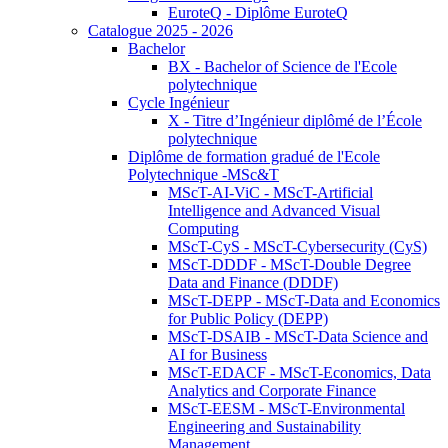
EuroteQ - Diplôme EuroteQ
Catalogue 2025 - 2026
Bachelor
BX - Bachelor of Science de l'Ecole
polytechnique
Cycle Ingénieur
X - Titre d’Ingénieur diplômé de l’École
polytechnique
Diplôme de formation gradué de l'Ecole
Polytechnique -MSc&T
MScT-AI-ViC - MScT-Artificial
Intelligence and Advanced Visual
Computing
MScT-CyS - MScT-Cybersecurity (CyS)
MScT-DDDF - MScT-Double Degree
Data and Finance (DDDF)
MScT-DEPP - MScT-Data and Economics
for Public Policy (DEPP)
MScT-DSAIB - MScT-Data Science and
AI for Business
MScT-EDACF - MScT-Economics, Data
Analytics and Corporate Finance
MScT-EESM - MScT-Environmental
Engineering and Sustainability
Management