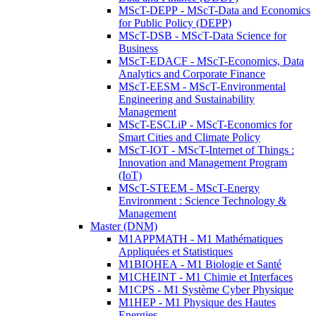
MScT-DEPP - MScT-Data and Economics
for Public Policy (DEPP)
MScT-DSB - MScT-Data Science for
Business
MScT-EDACF - MScT-Economics, Data
Analytics and Corporate Finance
MScT-EESM - MScT-Environmental
Engineering and Sustainability
Management
MScT-ESCLiP - MScT-Economics for
Smart Cities and Climate Policy
MScT-IOT - MScT-Internet of Things :
Innovation and Management Program
(IoT)
MScT-STEEM - MScT-Energy
Environment : Science Technology &
Management
Master (DNM)
M1APPMATH - M1 Mathématiques
Appliquées et Statistiques
M1BIOHEA - M1 Biologie et Santé
M1CHEINT - M1 Chimie et Interfaces
M1CPS - M1 Système Cyber Physique
M1HEP - M1 Physique des Hautes
Energies