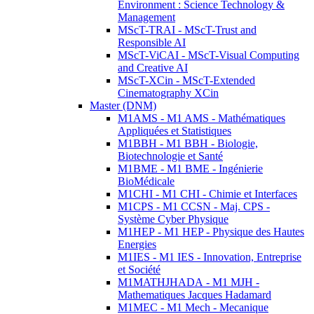
Environment : Science Technology &
Management
MScT-TRAI - MScT-Trust and
Responsible AI
MScT-ViCAI - MScT-Visual Computing
and Creative AI
MScT-XCin - MScT-Extended
Cinematography XCin
Master (DNM)
M1AMS - M1 AMS - Mathématiques
Appliquées et Statistiques
M1BBH - M1 BBH - Biologie,
Biotechnologie et Santé
M1BME - M1 BME - Ingénierie
BioMédicale
M1CHI - M1 CHI - Chimie et Interfaces
M1CPS - M1 CCSN - Maj. CPS -
Système Cyber Physique
M1HEP - M1 HEP - Physique des Hautes
Energies
M1IES - M1 IES - Innovation, Entreprise
et Société
M1MATHJHADA - M1 MJH -
Mathematiques Jacques Hadamard
M1MEC - M1 Mech - Mecanique