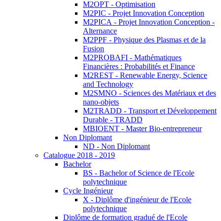
M2OPT - Optimisation
M2PIC - Projet Innovation Conception
M2PICA - Projet Innovation Conception -
Alternance
M2PPF - Physique des Plasmas et de la
Fusion
M2PROBAFI - Mathématiques
Financières : Probabilités et Finance
M2REST - Renewable Energy, Science
and Technology
M2SMNO - Sciences des Matériaux et des
nano-objets
M2TRADD - Transport et Développement
Durable - TRADD
MBIOENT - Master Bio-entrepreneur
Non Diplomant
ND - Non Diplomant
Catalogue 2018 - 2019
Bachelor
BS - Bachelor of Science de l'Ecole
polytechnique
Cycle Ingénieur
X - Diplôme d'ingénieur de l'Ecole
polytechnique
Diplôme de formation gradué de l'Ecole