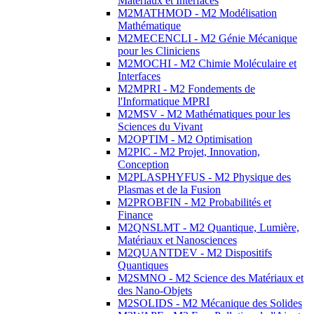
Matériaux et Interfaces
M2MATHMOD - M2 Modélisation
Mathématique
M2MECENCLI - M2 Génie Mécanique
pour les Cliniciens
M2MOCHI - M2 Chimie Moléculaire et
Interfaces
M2MPRI - M2 Fondements de
l'Informatique MPRI
M2MSV - M2 Mathématiques pour les
Sciences du Vivant
M2OPTIM - M2 Optimisation
M2PIC - M2 Projet, Innovation,
Conception
M2PLASPHYFUS - M2 Physique des
Plasmas et de la Fusion
M2PROBFIN - M2 Probabilités et
Finance
M2QNSLMT - M2 Quantique, Lumière,
Matériaux et Nanosciences
M2QUANTDEV - M2 Dispositifs
Quantiques
M2SMNO - M2 Science des Matériaux et
des Nano-Objets
M2SOLIDS - M2 Mécanique des Solides