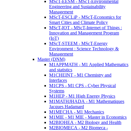
MScT-EESM - MScT-Environmental
Engineering and Sustainability
Management
MScT-ESCLiP - MScT-Economics for
Smart Cities and Climate Policy
MScT-IOT - MScT-Internet of Things :
Innovation and Management Program
(IoT)
MScT-STEEM - MScT-Energy
Environment : Science Technology &
Management
Master (DNM)
M1APPMATH - M1 Applied Mathematics
and statistics
M1CHEINT - M1 Chemistry and
Interfaces
M1CPS - M1 CPS - Cyber Physical
Systems
M1HEP - M1 High Energy Physics
M1MATHJHADA - M1 Mathematiques
Jacques Hadamard
M1MECHA - M1 Mechanics
M1MIE - M1 MIE - Master in Economics
M2BIOHEA - M2 Biology and Health
M2BIOMECA - M2 Biomeca -