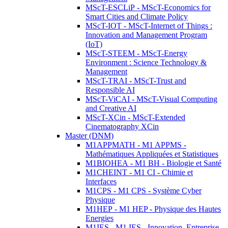
MScT-ESCLiP - MScT-Economics for
Smart Cities and Climate Policy
MScT-IOT - MScT-Internet of Things :
Innovation and Management Program
(IoT)
MScT-STEEM - MScT-Energy
Environment : Science Technology &
Management
MScT-TRAI - MScT-Trust and
Responsible AI
MScT-ViCAI - MScT-Visual Computing
and Creative AI
MScT-XCin - MScT-Extended
Cinematography XCin
Master (DNM)
M1APPMATH - M1 APPMS -
Mathématiques Appliquées et Statistiques
M1BIOHEA - M1 BH - Biologie et Santé
M1CHEINT - M1 CI - Chimie et
Interfaces
M1CPS - M1 CPS - Système Cyber
Physique
M1HEP - M1 HEP - Physique des Hautes
Energies
M1IES - M1 IES - Innovation, Entreprise