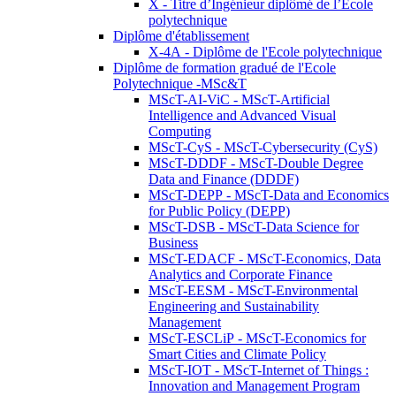
X - Titre d’Ingénieur diplômé de l’École
polytechnique
Diplôme d'établissement
X-4A - Diplôme de l'Ecole polytechnique
Diplôme de formation gradué de l'Ecole
Polytechnique -MSc&T
MScT-AI-ViC - MScT-Artificial
Intelligence and Advanced Visual
Computing
MScT-CyS - MScT-Cybersecurity (CyS)
MScT-DDDF - MScT-Double Degree
Data and Finance (DDDF)
MScT-DEPP - MScT-Data and Economics
for Public Policy (DEPP)
MScT-DSB - MScT-Data Science for
Business
MScT-EDACF - MScT-Economics, Data
Analytics and Corporate Finance
MScT-EESM - MScT-Environmental
Engineering and Sustainability
Management
MScT-ESCLiP - MScT-Economics for
Smart Cities and Climate Policy
MScT-IOT - MScT-Internet of Things :
Innovation and Management Program