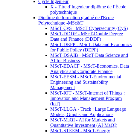
Cycle Ingénieur
X - Titre d’Ingénieur diplômé de l’École
polytechnique
Diplôme de formation gradué de l'Ecole
Polytechnique -MSc&T
MScT-CyS - MScT-Cybersecurity (CyS)
MScT-DDDF - MScT-Double Degree
Data and Finance (DDDF)
MScT-DEPP - MScT-Data and Economics
for Public Policy (DEPP)
MScT-DSAIB - MScT-Data Science and
AI for Business
MScT-EDACF - MScT-Economics, Data
Analytics and Corporate Finance
MScT-EESM - MScT-Environmental
Engineering and Sustainability
Management
MScT-IOT - MScT-Internet of Things :
Innovation and Management Program
(IoT)
MScT-LLGA - Track : Large Language
Models, Graphs and Applications
MScT-MaQI - AI for Markets and
Quantitative Investment (AI-MaQI)
MScT-STEEM - MScT-Energy