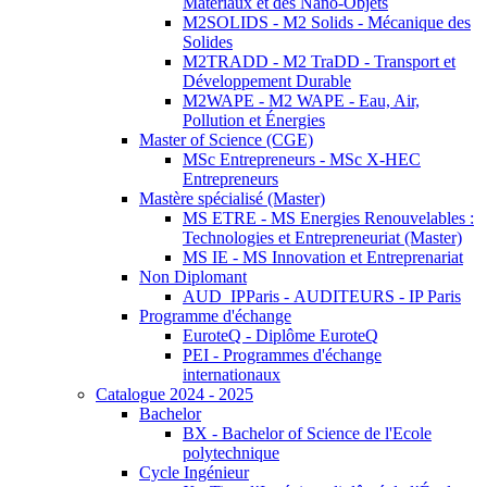
Matériaux et des Nano-Objets
M2SOLIDS - M2 Solids - Mécanique des
Solides
M2TRADD - M2 TraDD - Transport et
Développement Durable
M2WAPE - M2 WAPE - Eau, Air,
Pollution et Énergies
Master of Science (CGE)
MSc Entrepreneurs - MSc X-HEC
Entrepreneurs
Mastère spécialisé (Master)
MS ETRE - MS Energies Renouvelables :
Technologies et Entrepreneuriat (Master)
MS IE - MS Innovation et Entreprenariat
Non Diplomant
AUD_IPParis - AUDITEURS - IP Paris
Programme d'échange
EuroteQ - Diplôme EuroteQ
PEI - Programmes d'échange
internationaux
Catalogue 2024 - 2025
Bachelor
BX - Bachelor of Science de l'Ecole
polytechnique
Cycle Ingénieur