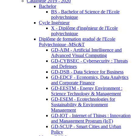
Catalogue 2019 - 2020
Bachelor
BS - Bachelor of Science de l'Ecole
polytechnique
Cycle Ingénieur
X - Diplôme d'ingénieur de l'Ecole
polytechnique
Diplôme de formation gradué de l'Ecole
Polytechnique -MSc&T
GD-AIM - Artificial Intelligence and
Advanced Visual Computing
GD-CYBSEC - Cybersecurity : Threats
and Defenses
GD-DSB - Data Science for Business
GD-EDCF - Economics, Data Analytics
and Corporate Finance
GD-EESTM - Energy Environment :
Science Technology & Management
GD-ESEM - Ecotechnologies for
Sustainability & Environment
Management
GD-IOT - Internet of Things : Innovation
and Management Program (IoT)
GD-SCUP - Smart Cities and Urban
Policy