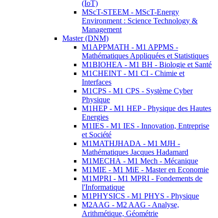
(IoT)
MScT-STEEM - MScT-Energy
Environment : Science Technology &
Management
Master (DNM)
M1APPMATH - M1 APPMS -
Mathématiques Appliquées et Statistiques
M1BIOHEA - M1 BH - Biologie et Santé
M1CHEINT - M1 CI - Chimie et
Interfaces
M1CPS - M1 CPS - Système Cyber
Physique
M1HEP - M1 HEP - Physique des Hautes
Energies
M1IES - M1 IES - Innovation, Entreprise
et Société
M1MATHJHADA - M1 MJH -
Mathématiques Jacques Hadamard
M1MECHA - M1 Mech - Mécanique
M1MIE - M1 MiE - Master en Economie
M1MPRI - M1 MPRI - Fondements de
l'Informatique
M1PHYSICS - M1 PHYS - Physique
M2AAG - M2 AAG - Analyse,
Arithmétique, Géométrie