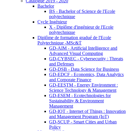
Catalogue 2019 - 2020
Bachelor
BS - Bachelor of Science de l'Ecole
polytechnique
Cycle Ingénieur
X - Diplôme d'ingénieur de l'Ecole
polytechnique
Diplôme de formation gradué de l'Ecole
Polytechnique -MSc&T
GD-AIM - Artificial Intelligence and
Advanced Visual Computing
GD-CYBSEC - Cybersecurity : Threats
and Defenses
GD-DSB - Data Science for Business
GD-EDCF - Economics, Data Analytics
and Corporate Finance
GD-EESTM - Energy Environment :
Science Technology & Management
GD-ESEM - Ecotechnologies for
Sustainability & Environment
Management
GD-IOT - Internet of Things : Innovation
and Management Program (IoT)
GD-SCUP - Smart Cities and Urban
Policy