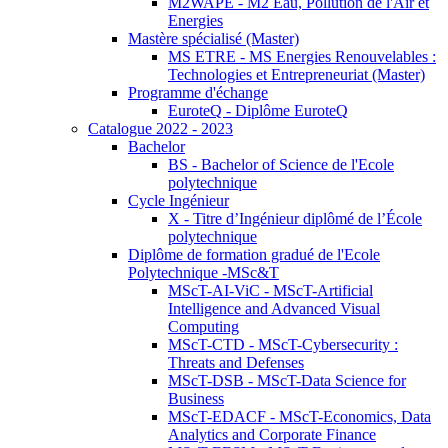
M2WAPE - M2 Eau, Pollution de l'Air et
Energies
Mastère spécialisé (Master)
MS ETRE - MS Energies Renouvelables :
Technologies et Entrepreneuriat (Master)
Programme d'échange
EuroteQ - Diplôme EuroteQ
Catalogue 2022 - 2023
Bachelor
BS - Bachelor of Science de l'Ecole
polytechnique
Cycle Ingénieur
X - Titre d’Ingénieur diplômé de l’École
polytechnique
Diplôme de formation gradué de l'Ecole
Polytechnique -MSc&T
MScT-AI-ViC - MScT-Artificial
Intelligence and Advanced Visual
Computing
MScT-CTD - MScT-Cybersecurity :
Threats and Defenses
MScT-DSB - MScT-Data Science for
Business
MScT-EDACF - MScT-Economics, Data
Analytics and Corporate Finance