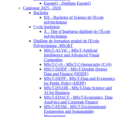
EuroteQ - Diplôme EuroteQ
Catalogue 2025 - 2026
Bachelor
BX - Bachelor of Science de l'Ecole
polytechnique
Cycle Ingénieur
X - Titre d’Ingénieur diplômé de l’École
polytechnique
Diplôme de formation gradué de l'Ecole
Polytechnique -MSc&T
MScT-AI-ViC - MScT-Artificial
Intelligence and Advanced Visual
Computing
MScT-CyS - MScT-Cybersecurity (CyS)
MScT-DDDF - MScT-Double Degree
Data and Finance (DDDF)
MScT-DEPP - MScT-Data and Economics
for Public Policy (DEPP)
MScT-DSAIB - MScT-Data Science and
AI for Business
MScT-EDACF - MScT-Economics, Data
Analytics and Corporate Finance
MScT-EESM - MScT-Environmental
Engineering and Sustainability
Management