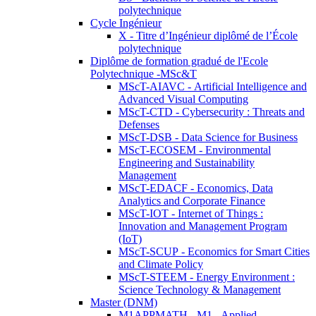
polytechnique
Cycle Ingénieur
X - Titre d’Ingénieur diplômé de l’École
polytechnique
Diplôme de formation gradué de l'Ecole
Polytechnique -MSc&T
MScT-AIAVC - Artificial Intelligence and
Advanced Visual Computing
MScT-CTD - Cybersecurity : Threats and
Defenses
MScT-DSB - Data Science for Business
MScT-ECOSEM - Environmental
Engineering and Sustainability
Management
MScT-EDACF - Economics, Data
Analytics and Corporate Finance
MScT-IOT - Internet of Things :
Innovation and Management Program
(IoT)
MScT-SCUP - Economics for Smart Cities
and Climate Policy
MScT-STEEM - Energy Environment :
Science Technology & Management
Master (DNM)
M1APPMATH - M1 - Applied