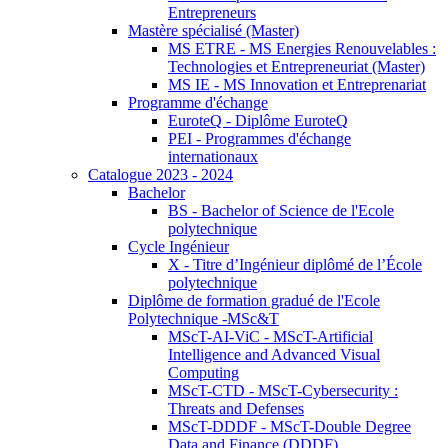
Entrepreneurs
Mastère spécialisé (Master)
MS ETRE - MS Energies Renouvelables :
Technologies et Entrepreneuriat (Master)
MS IE - MS Innovation et Entreprenariat
Programme d'échange
EuroteQ - Diplôme EuroteQ
PEI - Programmes d'échange
internationaux
Catalogue 2023 - 2024
Bachelor
BS - Bachelor of Science de l'Ecole
polytechnique
Cycle Ingénieur
X - Titre d’Ingénieur diplômé de l’École
polytechnique
Diplôme de formation gradué de l'Ecole
Polytechnique -MSc&T
MScT-AI-ViC - MScT-Artificial
Intelligence and Advanced Visual
Computing
MScT-CTD - MScT-Cybersecurity :
Threats and Defenses
MScT-DDDF - MScT-Double Degree
Data and Finance (DDDF)