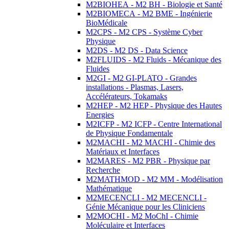
M2BIOHEA - M2 BH - Biologie et Santé
M2BIOMECA - M2 BME - Ingénierie
BioMédicale
M2CPS - M2 CPS - Système Cyber
Physique
M2DS - M2 DS - Data Science
M2FLUIDS - M2 Fluids - Mécanique des
Fluides
M2GI - M2 GI-PLATO - Grandes
installations - Plasmas, Lasers,
Accélérateurs, Tokamaks
M2HEP - M2 HEP - Physique des Hautes
Energies
M2ICFP - M2 ICFP - Centre International
de Physique Fondamentale
M2MACHI - M2 MACHI - Chimie des
Matériaux et Interfaces
M2MARES - M2 PBR - Physique par
Recherche
M2MATHMOD - M2 MM - Modélisation
Mathématique
M2MECENCLI - M2 MECENCLI -
Génie Mécanique pour les Cliniciens
M2MOCHI - M2 MoChI - Chimie
Moléculaire et Interfaces