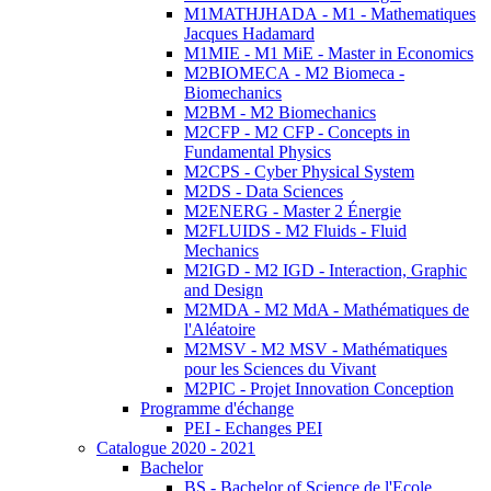
M1MATHJHADA - M1 - Mathematiques
Jacques Hadamard
M1MIE - M1 MiE - Master in Economics
M2BIOMECA - M2 Biomeca -
Biomechanics
M2BM - M2 Biomechanics
M2CFP - M2 CFP - Concepts in
Fundamental Physics
M2CPS - Cyber Physical System
M2DS - Data Sciences
M2ENERG - Master 2 Énergie
M2FLUIDS - M2 Fluids - Fluid
Mechanics
M2IGD - M2 IGD - Interaction, Graphic
and Design
M2MDA - M2 MdA - Mathématiques de
l'Aléatoire
M2MSV - M2 MSV - Mathématiques
pour les Sciences du Vivant
M2PIC - Projet Innovation Conception
Programme d'échange
PEI - Echanges PEI
Catalogue 2020 - 2021
Bachelor
BS - Bachelor of Science de l'Ecole