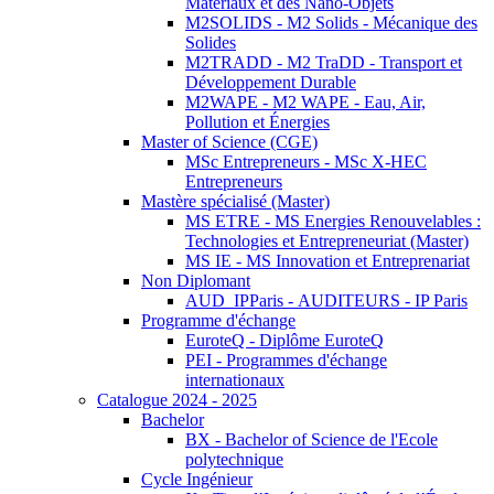
Matériaux et des Nano-Objets
M2SOLIDS - M2 Solids - Mécanique des
Solides
M2TRADD - M2 TraDD - Transport et
Développement Durable
M2WAPE - M2 WAPE - Eau, Air,
Pollution et Énergies
Master of Science (CGE)
MSc Entrepreneurs - MSc X-HEC
Entrepreneurs
Mastère spécialisé (Master)
MS ETRE - MS Energies Renouvelables :
Technologies et Entrepreneuriat (Master)
MS IE - MS Innovation et Entreprenariat
Non Diplomant
AUD_IPParis - AUDITEURS - IP Paris
Programme d'échange
EuroteQ - Diplôme EuroteQ
PEI - Programmes d'échange
internationaux
Catalogue 2024 - 2025
Bachelor
BX - Bachelor of Science de l'Ecole
polytechnique
Cycle Ingénieur