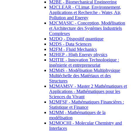
M2BE - Biomechanical Engineering
M2CLEAR - CLimat, Environnement,
Applications et Recherche - Water, Air,
Pollution and Energy
M2CMASIC - Conception, Modélisation
et Architecture des Systèmes Industriels
Complexes
M2DQ - Dispositif quantique
M2DS - Data Sciences
M2FM - Fluid Mechanics
M2HEP - High Energy physics
M2ITIE - Innovation Technologique :
ingénierie et entrepreneuriat
M2M4S - Modélisation Multiphysique
Multiéchelle des Matériaux et des
Structures
M2MAMSV - Master 2 Mathématiques et
Applications - Mathématiques pour les
Sciences du Vivant
M2MFSF - Mathématiques Financières :
Statistique et Finance
M2MM - Mathématiques de la
modélisation
M2MOCHI - Molecular Chemistry and
Interfaces