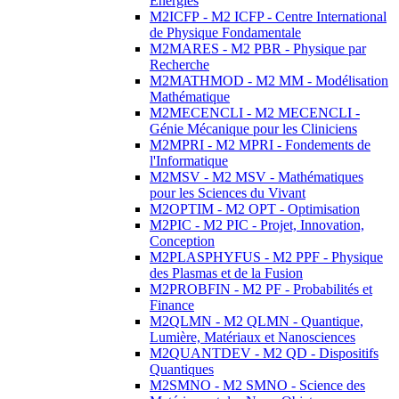
Energies
M2ICFP - M2 ICFP - Centre International
de Physique Fondamentale
M2MARES - M2 PBR - Physique par
Recherche
M2MATHMOD - M2 MM - Modélisation
Mathématique
M2MECENCLI - M2 MECENCLI -
Génie Mécanique pour les Cliniciens
M2MPRI - M2 MPRI - Fondements de
l'Informatique
M2MSV - M2 MSV - Mathématiques
pour les Sciences du Vivant
M2OPTIM - M2 OPT - Optimisation
M2PIC - M2 PIC - Projet, Innovation,
Conception
M2PLASPHYFUS - M2 PPF - Physique
des Plasmas et de la Fusion
M2PROBFIN - M2 PF - Probabilités et
Finance
M2QLMN - M2 QLMN - Quantique,
Lumière, Matériaux et Nanosciences
M2QUANTDEV - M2 QD - Dispositifs
Quantiques
M2SMNO - M2 SMNO - Science des