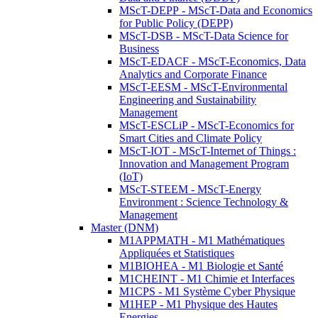
MScT-DEPP - MScT-Data and Economics
for Public Policy (DEPP)
MScT-DSB - MScT-Data Science for
Business
MScT-EDACF - MScT-Economics, Data
Analytics and Corporate Finance
MScT-EESM - MScT-Environmental
Engineering and Sustainability
Management
MScT-ESCLiP - MScT-Economics for
Smart Cities and Climate Policy
MScT-IOT - MScT-Internet of Things :
Innovation and Management Program
(IoT)
MScT-STEEM - MScT-Energy
Environment : Science Technology &
Management
Master (DNM)
M1APPMATH - M1 Mathématiques
Appliquées et Statistiques
M1BIOHEA - M1 Biologie et Santé
M1CHEINT - M1 Chimie et Interfaces
M1CPS - M1 Système Cyber Physique
M1HEP - M1 Physique des Hautes
Energies