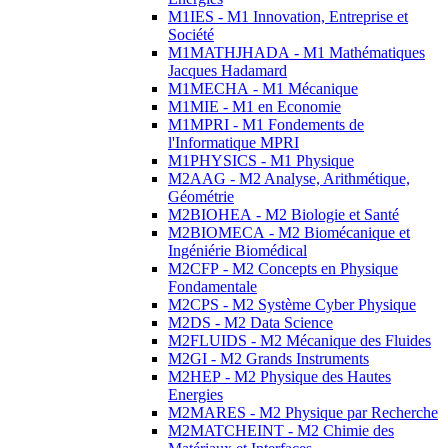
M1IES - M1 Innovation, Entreprise et
Société
M1MATHJHADA - M1 Mathématiques
Jacques Hadamard
M1MECHA - M1 Mécanique
M1MIE - M1 en Economie
M1MPRI - M1 Fondements de
l'Informatique MPRI
M1PHYSICS - M1 Physique
M2AAG - M2 Analyse, Arithmétique,
Géométrie
M2BIOHEA - M2 Biologie et Santé
M2BIOMECA - M2 Biomécanique et
Ingéniérie Biomédical
M2CFP - M2 Concepts en Physique
Fondamentale
M2CPS - M2 Système Cyber Physique
M2DS - M2 Data Science
M2FLUIDS - M2 Mécanique des Fluides
M2GI - M2 Grands Instruments
M2HEP - M2 Physique des Hautes
Energies
M2MARES - M2 Physique par Recherche
M2MATCHEINT - M2 Chimie des