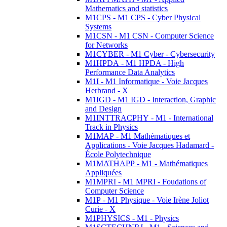
Mathematics and statistics
M1CPS - M1 CPS - Cyber Physical
Systems
M1CSN - M1 CSN - Computer Science
for Networks
M1CYBER - M1 Cyber - Cybersecurity
M1HPDA - M1 HPDA - High
Performance Data Analytics
M1I - M1 Informatique - Voie Jacques
Herbrand - X
M1IGD - M1 IGD - Interaction, Graphic
and Design
M1INTTRACPHY - M1 - International
Track in Physics
M1MAP - M1 Mathématiques et
Applications - Voie Jacques Hadamard -
École Polytechnique
M1MATHAPP - M1 - Mathématiques
Appliquées
M1MPRI - M1 MPRI - Foudations of
Computer Science
M1P - M1 Physique - Voie Irène Joliot
Curie - X
M1PHYSICS - M1 - Physics