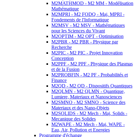
M2MATHMOD - M2 MM - Modélisation
Mathématique
M2MPRI - M2 FODQ - Maj. MPRI -
Fondements de l'Informatique
M2MSV - M2 MSV - Mathématiques
pour les Sciences du Vivant
M2OPTIM - M2 OPT - Optimisation
M2PBR - M2 PBR - Physique par
Recherche
M2PIC - M2 PIC - Projet Innovation
Conception
M2PPF - M2 PPF - Physique des Plasmas
et de la Fusion
M2PROBFIN - M2 PF - Probabilités et
Finance
M2QD - M2 QD - Dispositifs Quantiques
M2QLMN - M2 QLMN - Quantique,
Lumiere, Materiaux et Nanosciences
M2SMNO - M2 SMNO - Science des
Materiaux et des Nano-Objets
M2SOLIDS - M2 Mech - Maj. Solids -
Mecanique des Solides
M2WAPE - M2 Mech - Maj. WAPE -
Eau, Air, Pollution et Energies
Programme d'échange