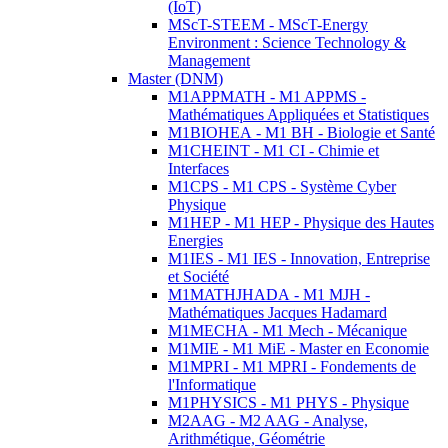
(IoT)
MScT-STEEM - MScT-Energy
Environment : Science Technology &
Management
Master (DNM)
M1APPMATH - M1 APPMS -
Mathématiques Appliquées et Statistiques
M1BIOHEA - M1 BH - Biologie et Santé
M1CHEINT - M1 CI - Chimie et
Interfaces
M1CPS - M1 CPS - Système Cyber
Physique
M1HEP - M1 HEP - Physique des Hautes
Energies
M1IES - M1 IES - Innovation, Entreprise
et Société
M1MATHJHADA - M1 MJH -
Mathématiques Jacques Hadamard
M1MECHA - M1 Mech - Mécanique
M1MIE - M1 MiE - Master en Economie
M1MPRI - M1 MPRI - Fondements de
l'Informatique
M1PHYSICS - M1 PHYS - Physique
M2AAG - M2 AAG - Analyse,
Arithmétique, Géométrie