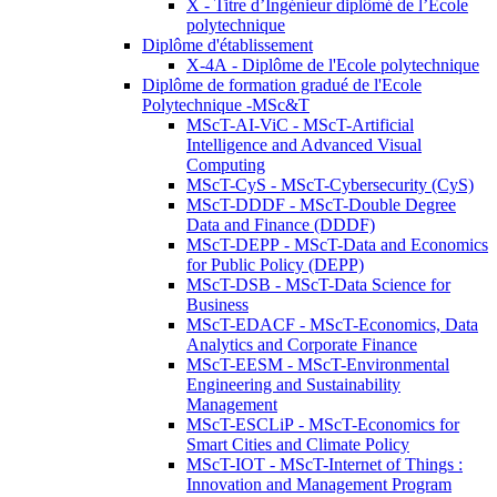
X - Titre d’Ingénieur diplômé de l’École
polytechnique
Diplôme d'établissement
X-4A - Diplôme de l'Ecole polytechnique
Diplôme de formation gradué de l'Ecole
Polytechnique -MSc&T
MScT-AI-ViC - MScT-Artificial
Intelligence and Advanced Visual
Computing
MScT-CyS - MScT-Cybersecurity (CyS)
MScT-DDDF - MScT-Double Degree
Data and Finance (DDDF)
MScT-DEPP - MScT-Data and Economics
for Public Policy (DEPP)
MScT-DSB - MScT-Data Science for
Business
MScT-EDACF - MScT-Economics, Data
Analytics and Corporate Finance
MScT-EESM - MScT-Environmental
Engineering and Sustainability
Management
MScT-ESCLiP - MScT-Economics for
Smart Cities and Climate Policy
MScT-IOT - MScT-Internet of Things :
Innovation and Management Program