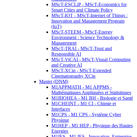
MScT-ESCLiP - MScT-Economics for
Smart Cities and Climate Policy
MScT-IOT - MScT-Internet of Things :
Innovation and Management Program
(IoT)
MScT-STEEM - MScT-Energy
Environment : Science Technology &
Management
MScT-TRAI - MScT-Trust and
Responsible AI
MScT-ViCAI - MScT-Visual Computing
and Creative AI
MScT-XCin - MScT-Extended
Cinematography XCin
Master (DNM)
M1APPMATH - M1 APPMS -
Mathématiques Appliquées et Statistiques
M1BIOHEA - M1 BH - Biologie et Santé
M1CHEINT - M1 CI - Chimie et
Interfaces
M1CPS - M1 CPS - Système Cyber
Physique
M1HEP - M1 HEP - Physique des Hautes
Energies
M1IES - M1 IES - Innovation, Entreprise