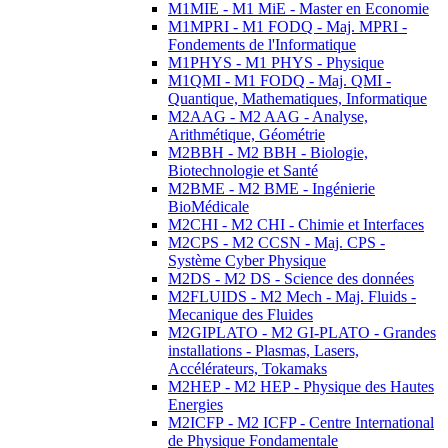
M1MIE - M1 MiE - Master en Economie
M1MPRI - M1 FODQ - Maj. MPRI -
Fondements de l'Informatique
M1PHYS - M1 PHYS - Physique
M1QMI - M1 FODQ - Maj. QMI -
Quantique, Mathematiques, Informatique
M2AAG - M2 AAG - Analyse,
Arithmétique, Géométrie
M2BBH - M2 BBH - Biologie,
Biotechnologie et Santé
M2BME - M2 BME - Ingénierie
BioMédicale
M2CHI - M2 CHI - Chimie et Interfaces
M2CPS - M2 CCSN - Maj. CPS -
Système Cyber Physique
M2DS - M2 DS - Science des données
M2FLUIDS - M2 Mech - Maj. Fluids -
Mecanique des Fluides
M2GIPLATO - M2 GI-PLATO - Grandes
installations - Plasmas, Lasers,
Accélérateurs, Tokamaks
M2HEP - M2 HEP - Physique des Hautes
Energies
M2ICFP - M2 ICFP - Centre International
de Physique Fondamentale