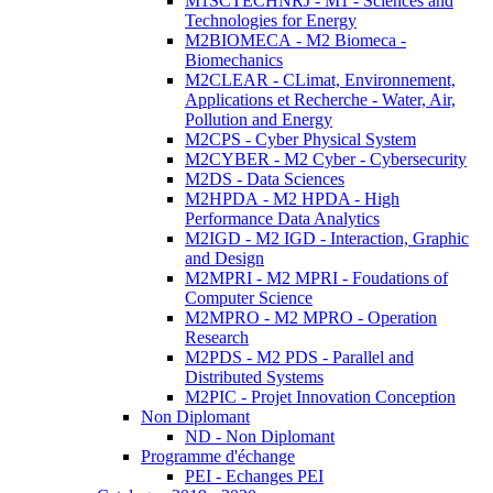
M1SCTECHNRJ - M1 - Sciences and
Technologies for Energy
M2BIOMECA - M2 Biomeca -
Biomechanics
M2CLEAR - CLimat, Environnement,
Applications et Recherche - Water, Air,
Pollution and Energy
M2CPS - Cyber Physical System
M2CYBER - M2 Cyber - Cybersecurity
M2DS - Data Sciences
M2HPDA - M2 HPDA - High
Performance Data Analytics
M2IGD - M2 IGD - Interaction, Graphic
and Design
M2MPRI - M2 MPRI - Foudations of
Computer Science
M2MPRO - M2 MPRO - Operation
Research
M2PDS - M2 PDS - Parallel and
Distributed Systems
M2PIC - Projet Innovation Conception
Non Diplomant
ND - Non Diplomant
Programme d'échange
PEI - Echanges PEI