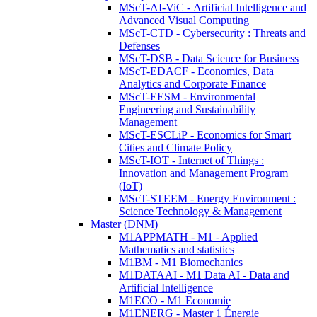
MScT-AI-ViC - Artificial Intelligence and
Advanced Visual Computing
MScT-CTD - Cybersecurity : Threats and
Defenses
MScT-DSB - Data Science for Business
MScT-EDACF - Economics, Data
Analytics and Corporate Finance
MScT-EESM - Environmental
Engineering and Sustainability
Management
MScT-ESCLiP - Economics for Smart
Cities and Climate Policy
MScT-IOT - Internet of Things :
Innovation and Management Program
(IoT)
MScT-STEEM - Energy Environment :
Science Technology & Management
Master (DNM)
M1APPMATH - M1 - Applied
Mathematics and statistics
M1BM - M1 Biomechanics
M1DATAAI - M1 Data AI - Data and
Artificial Intelligence
M1ECO - M1 Economie
M1ENERG - Master 1 Énergie