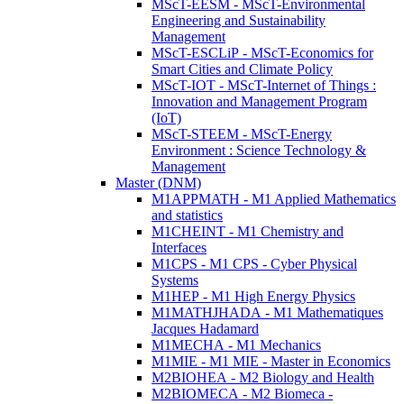
MScT-EESM - MScT-Environmental
Engineering and Sustainability
Management
MScT-ESCLiP - MScT-Economics for
Smart Cities and Climate Policy
MScT-IOT - MScT-Internet of Things :
Innovation and Management Program
(IoT)
MScT-STEEM - MScT-Energy
Environment : Science Technology &
Management
Master (DNM)
M1APPMATH - M1 Applied Mathematics
and statistics
M1CHEINT - M1 Chemistry and
Interfaces
M1CPS - M1 CPS - Cyber Physical
Systems
M1HEP - M1 High Energy Physics
M1MATHJHADA - M1 Mathematiques
Jacques Hadamard
M1MECHA - M1 Mechanics
M1MIE - M1 MIE - Master in Economics
M2BIOHEA - M2 Biology and Health
M2BIOMECA - M2 Biomeca -