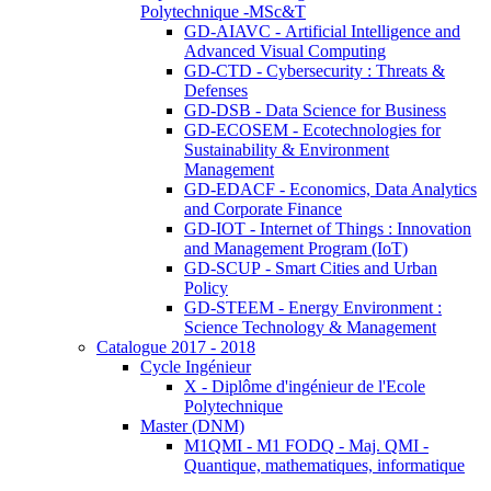
Polytechnique -MSc&T
GD-AIAVC - Artificial Intelligence and
Advanced Visual Computing
GD-CTD - Cybersecurity : Threats &
Defenses
GD-DSB - Data Science for Business
GD-ECOSEM - Ecotechnologies for
Sustainability & Environment
Management
GD-EDACF - Economics, Data Analytics
and Corporate Finance
GD-IOT - Internet of Things : Innovation
and Management Program (IoT)
GD-SCUP - Smart Cities and Urban
Policy
GD-STEEM - Energy Environment :
Science Technology & Management
Catalogue 2017 - 2018
Cycle Ingénieur
X - Diplôme d'ingénieur de l'Ecole
Polytechnique
Master (DNM)
M1QMI - M1 FODQ - Maj. QMI -
Quantique, mathematiques, informatique