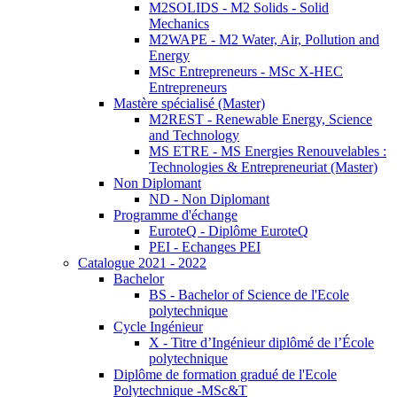
M2SOLIDS - M2 Solids - Solid
Mechanics
M2WAPE - M2 Water, Air, Pollution and
Energy
MSc Entrepreneurs - MSc X-HEC
Entrepreneurs
Mastère spécialisé (Master)
M2REST - Renewable Energy, Science
and Technology
MS ETRE - MS Energies Renouvelables :
Technologies & Entrepreneuriat (Master)
Non Diplomant
ND - Non Diplomant
Programme d'échange
EuroteQ - Diplôme EuroteQ
PEI - Echanges PEI
Catalogue 2021 - 2022
Bachelor
BS - Bachelor of Science de l'Ecole
polytechnique
Cycle Ingénieur
X - Titre d’Ingénieur diplômé de l’École
polytechnique
Diplôme de formation gradué de l'Ecole
Polytechnique -MSc&T