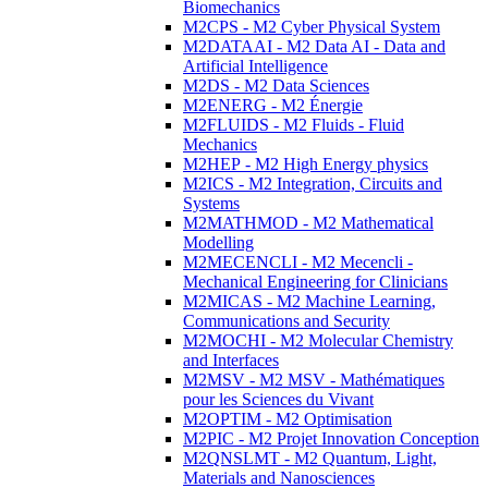
Biomechanics
M2CPS - M2 Cyber Physical System
M2DATAAI - M2 Data AI - Data and
Artificial Intelligence
M2DS - M2 Data Sciences
M2ENERG - M2 Énergie
M2FLUIDS - M2 Fluids - Fluid
Mechanics
M2HEP - M2 High Energy physics
M2ICS - M2 Integration, Circuits and
Systems
M2MATHMOD - M2 Mathematical
Modelling
M2MECENCLI - M2 Mecencli -
Mechanical Engineering for Clinicians
M2MICAS - M2 Machine Learning,
Communications and Security
M2MOCHI - M2 Molecular Chemistry
and Interfaces
M2MSV - M2 MSV - Mathématiques
pour les Sciences du Vivant
M2OPTIM - M2 Optimisation
M2PIC - M2 Projet Innovation Conception
M2QNSLMT - M2 Quantum, Light,
Materials and Nanosciences