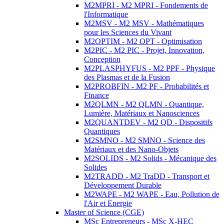
M2MPRI - M2 MPRI - Fondements de
l'Informatique
M2MSV - M2 MSV - Mathématiques
pour les Sciences du Vivant
M2OPTIM - M2 OPT - Optimisation
M2PIC - M2 PIC - Projet, Innovation,
Conception
M2PLASPHYFUS - M2 PPF - Physique
des Plasmas et de la Fusion
M2PROBFIN - M2 PF - Probabilités et
Finance
M2QLMN - M2 QLMN - Quantique,
Lumière, Matériaux et Nanosciences
M2QUANTDEV - M2 QD - Dispositifs
Quantiques
M2SMNO - M2 SMNO - Science des
Matériaux et des Nano-Objets
M2SOLIDS - M2 Solids - Mécanique des
Solides
M2TRADD - M2 TraDD - Transport et
Développement Durable
M2WAPE - M2 WAPE - Eau, Pollution de
l'Air et Energie
Master of Science (CGE)
MSc Entrepreneurs - MSc X-HEC