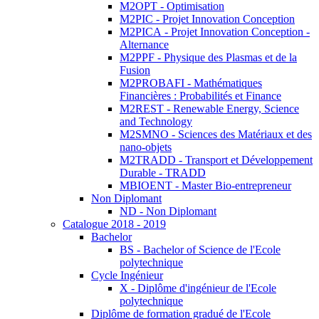
M2OPT - Optimisation
M2PIC - Projet Innovation Conception
M2PICA - Projet Innovation Conception -
Alternance
M2PPF - Physique des Plasmas et de la
Fusion
M2PROBAFI - Mathématiques
Financières : Probabilités et Finance
M2REST - Renewable Energy, Science
and Technology
M2SMNO - Sciences des Matériaux et des
nano-objets
M2TRADD - Transport et Développement
Durable - TRADD
MBIOENT - Master Bio-entrepreneur
Non Diplomant
ND - Non Diplomant
Catalogue 2018 - 2019
Bachelor
BS - Bachelor of Science de l'Ecole
polytechnique
Cycle Ingénieur
X - Diplôme d'ingénieur de l'Ecole
polytechnique
Diplôme de formation gradué de l'Ecole