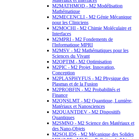
Matériaux et Interfaces
M2MATHMOD - M2 Modélisation
Mathématique
M2MECENCLI - M2 Génie Mécanique
pour les Cliniciens
M2MOCHI - M2 Chimie Moléculaire et
Interfaces
M2MPRI - M2 Fondements de
l'Informatique MPRI
M2MSV - M2 Mathématiques pour les
Sciences du Vivant
M2OPTIM - M2 Optimisation
M2PIC - M2 Projet, Innovation,
Conception
M2PLASPHYFUS - M2 Physique des
Plasmas et de la Fusion
M2PROBFIN - M2 Probabilités et
Finance
M2QNSLMT - M2 Quantique, Lumière,
Matériaux et Nanosciences
M2QUANTDEV - M2 Dispositifs
Quantiques
M2SMNO - M2 Science des Matériaux et
des Nano-Objets
M2SOLIDS - M2 Mécanique des Solides