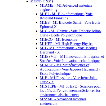
Master (DNM)
M1AME - M1 Advanced materials
engineering
M1BI - M1 Bio-informatique (Voie
Rosalind Franklin)
M1BS - M1 Biologie-Santé - Voie Boris
Ephrussi-X
M1C - M1 Chimie - Voie Fréderic Joliot-
Curie - Ecole Polytechnique
M1ECO - M1 Economie
M1HEP - M1 High Energy Physics
M1I - M1 Informatique - Voie Jacques
Herbrand - X
M1IESVIT - M1 Innovation, Entreprise, et
Société - Voie Innovation technologique
M1MAP - M1 Mathématiques et
Applications - Voie Jacques Hadamard -
École Polytechnique
M1P - M1 Physique - Voie Irène Joliot
Curie - X
M1STEPE - M1 STEPE - Sciences pour
les défis de l'environnement/Sciences for
environmentals challenges
M2AME - Advanced materials
engineering