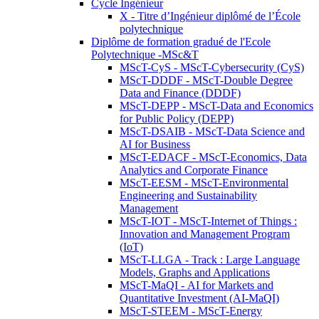
Cycle Ingénieur
X - Titre d’Ingénieur diplômé de l’École
polytechnique
Diplôme de formation gradué de l'Ecole
Polytechnique -MSc&T
MScT-CyS - MScT-Cybersecurity (CyS)
MScT-DDDF - MScT-Double Degree
Data and Finance (DDDF)
MScT-DEPP - MScT-Data and Economics
for Public Policy (DEPP)
MScT-DSAIB - MScT-Data Science and
AI for Business
MScT-EDACF - MScT-Economics, Data
Analytics and Corporate Finance
MScT-EESM - MScT-Environmental
Engineering and Sustainability
Management
MScT-IOT - MScT-Internet of Things :
Innovation and Management Program
(IoT)
MScT-LLGA - Track : Large Language
Models, Graphs and Applications
MScT-MaQI - AI for Markets and
Quantitative Investment (AI-MaQI)
MScT-STEEM - MScT-Energy