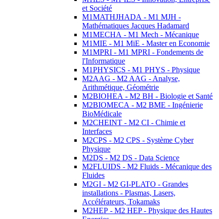
et Société
M1MATHJHADA - M1 MJH -
Mathématiques Jacques Hadamard
M1MECHA - M1 Mech - Mécanique
M1MIE - M1 MiE - Master en Economie
M1MPRI - M1 MPRI - Fondements de
l'Informatique
M1PHYSICS - M1 PHYS - Physique
M2AAG - M2 AAG - Analyse,
Arithmétique, Géométrie
M2BIOHEA - M2 BH - Biologie et Santé
M2BIOMECA - M2 BME - Ingénierie
BioMédicale
M2CHEINT - M2 CI - Chimie et
Interfaces
M2CPS - M2 CPS - Système Cyber
Physique
M2DS - M2 DS - Data Science
M2FLUIDS - M2 Fluids - Mécanique des
Fluides
M2GI - M2 GI-PLATO - Grandes
installations - Plasmas, Lasers,
Accélérateurs, Tokamaks
M2HEP - M2 HEP - Physique des Hautes