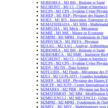
M1BIOHEA - M1 BH - Biologie et Santé
M1CHEINT - M1 CI - Chimie et Interfaces
M1CPS - M1 CPS - Système Cyber Physiq
M1HEP - M1 HEP - Physique des Hautes E
M1IES - M1 IES - Innovation, Entreprise et
M1MATHJHADA - M1 MJH - Mathématiqu
M1MECHA - M1 Mech - Mécanique
M1MIE - M1 MiE - Master en Economie
M1MPRI - M1 MPRI - Fondements de l'Inf
M1PHYSICS - M1 PHYS - Physique
M2AAG - M2 AAG - Analyse, Arithmétique
M2BIOHEA - M2 BH - Biologie et Santé
M2BIOMECA - M2 BME - Ingénierie BioM
M2CHEINT - M2 CI - Chimie et Interfaces
M2CPS - M2 CPS - Système Cyber Physiq
M2DS - M2 DS - Data Science
M2FLUIDS - M2 Fluids - Mécanique des Fl
M2GI - M2 GI-PLATO - Grandes installation
M2HEP - M2 HEP - Physique des Hautes E
M2ICFP - M2 ICFP - Centre International 
M2MARES - M2 PBR - Physique par Rech
M2MATHMOD - M2 MM - Modélisation M
M2MECENCLI - M2 MECENCLI - Génie Méc
M2MPRI - M2 MPRI - Fondements de l'Inf
M2MSV - M2 MSV - Mathématiques pour le