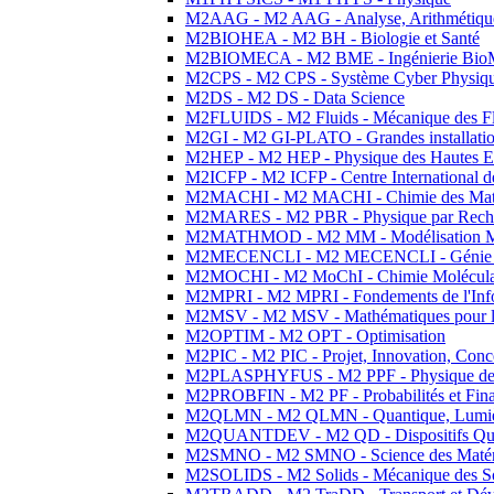
M2AAG - M2 AAG - Analyse, Arithmétique
M2BIOHEA - M2 BH - Biologie et Santé
M2BIOMECA - M2 BME - Ingénierie BioM
M2CPS - M2 CPS - Système Cyber Physiq
M2DS - M2 DS - Data Science
M2FLUIDS - M2 Fluids - Mécanique des Fl
M2GI - M2 GI-PLATO - Grandes installation
M2HEP - M2 HEP - Physique des Hautes E
M2ICFP - M2 ICFP - Centre International 
M2MACHI - M2 MACHI - Chimie des Matéri
M2MARES - M2 PBR - Physique par Rech
M2MATHMOD - M2 MM - Modélisation M
M2MECENCLI - M2 MECENCLI - Génie Méc
M2MOCHI - M2 MoChI - Chimie Moléculaire
M2MPRI - M2 MPRI - Fondements de l'Inf
M2MSV - M2 MSV - Mathématiques pour le
M2OPTIM - M2 OPT - Optimisation
M2PIC - M2 PIC - Projet, Innovation, Conc
M2PLASPHYFUS - M2 PPF - Physique des P
M2PROBFIN - M2 PF - Probabilités et Fin
M2QLMN - M2 QLMN - Quantique, Lumière
M2QUANTDEV - M2 QD - Dispositifs Qua
M2SMNO - M2 SMNO - Science des Matéri
M2SOLIDS - M2 Solids - Mécanique des So