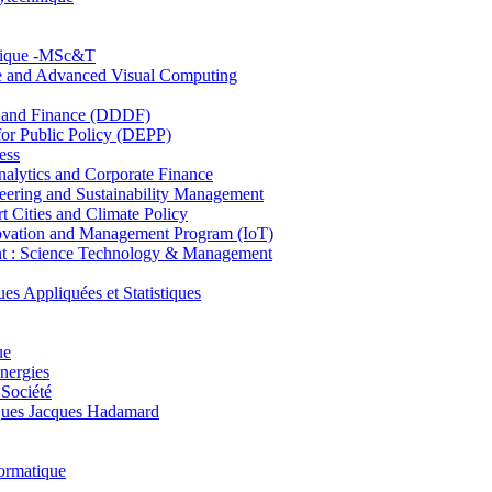
hnique -MSc&T
ce and Advanced Visual Computing
and Finance (DDDF)
r Public Policy (DEPP)
ess
ytics and Corporate Finance
ring and Sustainability Management
Cities and Climate Policy
ovation and Management Program (IoT)
: Science Technology & Management
ppliquées et Statistiques
ue
nergies
 Société
es Jacques Hadamard
ormatique