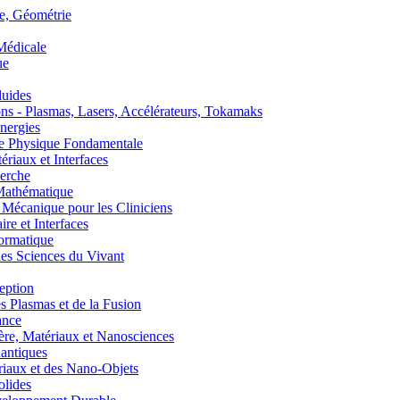
, Géométrie
édicale
ue
uides
s - Plasmas, Lasers, Accélérateurs, Tokamaks
nergies
de Physique Fondamentale
aux et Interfaces
erche
athématique
anique pour les Cliniciens
 et Interfaces
ormatique
s Sciences du Vivant
eption
lasmas et de la Fusion
ance
, Matériaux et Nanosciences
ntiques
aux et des Nano-Objets
lides