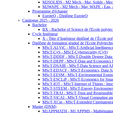
M2SOLIDS - M2 Mech - Maj. Solids - Meca
M2WAPE - M2 Mech - Maj. WAPE - Eau, Air
Programme d'échange
EuroteQ - Diplôme EuroteQ
Catalogue 2025 - 2026
Bachelor
BX - Bachelor of Science de l'Ecole polyte
Cycle Ingénieur
X - Titre d’Ingénieur diplômé de l’École po
Diplôme de formation gradué de l'Ecole Polytec
MScT-AI-ViC - MScT-Artificial Intelligen
MScT-CyS - MScT-Cybersecurity (CyS)
MScT-DDDF - MScT-Double Degree Data 
MScT-DEPP - MScT-Data and Economics fo
MScT-DSAIB - MScT-Data Science and AI 
MScT-EDACF - MScT-Economics, Data Anal
MScT-EESM - MScT-Environmental Enginee
MScT-ESCLiP - MScT-Economics for Smart 
MScT-IOT - MScT-Internet of Things : Inn
MScT-STEEM - MScT-Energy Environment 
MScT-TRAI - MScT-Trust and Responsible
MScT-ViCAI - MScT-Visual Computing and
MScT-XCin - MScT-Extended Cinematogr
Master (DNM)
M1APPMATH - M1 APPMS - Mathématiques A