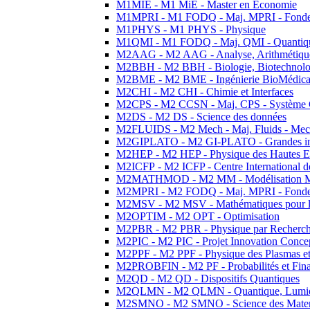
M1MIE - M1 MiE - Master en Economie
M1MPRI - M1 FODQ - Maj. MPRI - Fondeme
M1PHYS - M1 PHYS - Physique
M1QMI - M1 FODQ - Maj. QMI - Quantique
M2AAG - M2 AAG - Analyse, Arithmétique
M2BBH - M2 BBH - Biologie, Biotechnolog
M2BME - M2 BME - Ingénierie BioMédica
M2CHI - M2 CHI - Chimie et Interfaces
M2CPS - M2 CCSN - Maj. CPS - Système 
M2DS - M2 DS - Science des données
M2FLUIDS - M2 Mech - Maj. Fluids - Meca
M2GIPLATO - M2 GI-PLATO - Grandes instal
M2HEP - M2 HEP - Physique des Hautes E
M2ICFP - M2 ICFP - Centre International 
M2MATHMOD - M2 MM - Modélisation M
M2MPRI - M2 FODQ - Maj. MPRI - Fondeme
M2MSV - M2 MSV - Mathématiques pour le
M2OPTIM - M2 OPT - Optimisation
M2PBR - M2 PBR - Physique par Recherc
M2PIC - M2 PIC - Projet Innovation Conce
M2PPF - M2 PPF - Physique des Plasmas et
M2PROBFIN - M2 PF - Probabilités et Fin
M2QD - M2 QD - Dispositifs Quantiques
M2QLMN - M2 QLMN - Quantique, Lumiere
M2SMNO - M2 SMNO - Science des Materi