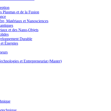
eption
lasmas et de la Fusion
ance
, Matériaux et Nanosciences
ntiques
aux et des Nano-Objets
lides
eloppement Durable
et Énergies
neurs
hnologies et Entrepreneuriat (Master)
chnique
lytechnique