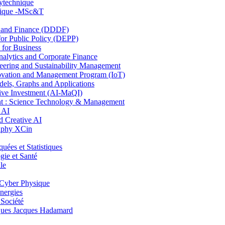
lytechnique
hnique -MSc&T
and Finance (DDDF)
r Public Policy (DEPP)
for Business
ytics and Corporate Finance
ring and Sustainability Management
ovation and Management Program (IoT)
ls, Graphs and Applications
ive Investment (AI-MaQI)
: Science Technology & Management
 AI
 Creative AI
aphy XCin
es et Statistiques
ie et Santé
le
Cyber Physique
nergies
 Société
es Jacques Hadamard