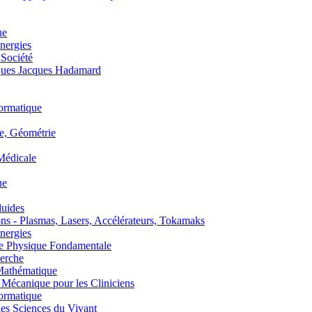
ue
nergies
 Société
es Jacques Hadamard
ormatique
, Géométrie
édicale
ue
uides
s - Plasmas, Lasers, Accélérateurs, Tokamaks
nergies
de Physique Fondamentale
erche
athématique
anique pour les Cliniciens
ormatique
s Sciences du Vivant