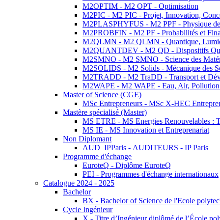
M2OPTIM - M2 OPT - Optimisation
M2PIC - M2 PIC - Projet, Innovation, Conc
M2PLASPHYFUS - M2 PPF - Physique des P
M2PROBFIN - M2 PF - Probabilités et Fin
M2QLMN - M2 QLMN - Quantique, Lumière
M2QUANTDEV - M2 QD - Dispositifs Qua
M2SMNO - M2 SMNO - Science des Matéri
M2SOLIDS - M2 Solids - Mécanique des So
M2TRADD - M2 TraDD - Transport et Dév
M2WAPE - M2 WAPE - Eau, Air, Pollution 
Master of Science (CGE)
MSc Entrepreneurs - MSc X-HEC Entrepre
Mastère spécialisé (Master)
MS ETRE - MS Energies Renouvelables : Tec
MS IE - MS Innovation et Entreprenariat
Non Diplomant
AUD_IPParis - AUDITEURS - IP Paris
Programme d'échange
EuroteQ - Diplôme EuroteQ
PEI - Programmes d'échange internationaux
Catalogue 2024 - 2025
Bachelor
BX - Bachelor of Science de l'Ecole polyte
Cycle Ingénieur
X - Titre d’Ingénieur diplômé de l’École po