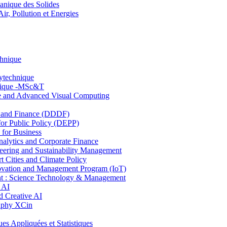
nique des Solides
, Pollution et Energies
chnique
lytechnique
hnique -MSc&T
ce and Advanced Visual Computing
and Finance (DDDF)
r Public Policy (DEPP)
for Business
ytics and Corporate Finance
ring and Sustainability Management
Cities and Climate Policy
ovation and Management Program (IoT)
: Science Technology & Management
 AI
 Creative AI
aphy XCin
ppliquées et Statistiques