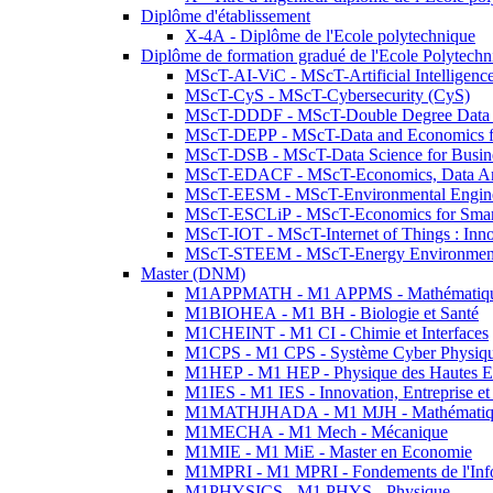
Diplôme d'établissement
X-4A - Diplôme de l'Ecole polytechnique
Diplôme de formation gradué de l'Ecole Polytec
MScT-AI-ViC - MScT-Artificial Intelligen
MScT-CyS - MScT-Cybersecurity (CyS)
MScT-DDDF - MScT-Double Degree Data 
MScT-DEPP - MScT-Data and Economics fo
MScT-DSB - MScT-Data Science for Busin
MScT-EDACF - MScT-Economics, Data Anal
MScT-EESM - MScT-Environmental Enginee
MScT-ESCLiP - MScT-Economics for Smart 
MScT-IOT - MScT-Internet of Things : Inn
MScT-STEEM - MScT-Energy Environment 
Master (DNM)
M1APPMATH - M1 APPMS - Mathématiques A
M1BIOHEA - M1 BH - Biologie et Santé
M1CHEINT - M1 CI - Chimie et Interfaces
M1CPS - M1 CPS - Système Cyber Physiq
M1HEP - M1 HEP - Physique des Hautes E
M1IES - M1 IES - Innovation, Entreprise et
M1MATHJHADA - M1 MJH - Mathématiqu
M1MECHA - M1 Mech - Mécanique
M1MIE - M1 MiE - Master en Economie
M1MPRI - M1 MPRI - Fondements de l'Inf
M1PHYSICS - M1 PHYS - Physique