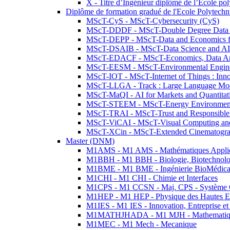
X - Titre d’Ingénieur diplômé de l’École po
Diplôme de formation gradué de l'Ecole Polytec
MScT-CyS - MScT-Cybersecurity (CyS)
MScT-DDDF - MScT-Double Degree Data 
MScT-DEPP - MScT-Data and Economics fo
MScT-DSAIB - MScT-Data Science and AI 
MScT-EDACF - MScT-Economics, Data Anal
MScT-EESM - MScT-Environmental Enginee
MScT-IOT - MScT-Internet of Things : Inn
MScT-LLGA - Track : Large Language Mode
MScT-MaQI - AI for Markets and Quantitat
MScT-STEEM - MScT-Energy Environment 
MScT-TRAI - MScT-Trust and Responsible
MScT-ViCAI - MScT-Visual Computing and
MScT-XCin - MScT-Extended Cinematogr
Master (DNM)
M1AMS - M1 AMS - Mathématiques Appliqué
M1BBH - M1 BBH - Biologie, Biotechnolog
M1BME - M1 BME - Ingénierie BioMédica
M1CHI - M1 CHI - Chimie et Interfaces
M1CPS - M1 CCSN - Maj. CPS - Système 
M1HEP - M1 HEP - Physique des Hautes E
M1IES - M1 IES - Innovation, Entreprise et
M1MATHJHADA - M1 MJH - Mathematiqu
M1MEC - M1 Mech - Mecanique