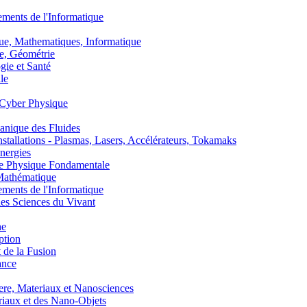
nts de l'Informatique
, Mathematiques, Informatique
, Géométrie
ie et Santé
le
Cyber Physique
nique des Fluides
lations - Plasmas, Lasers, Accélérateurs, Tokamaks
nergies
de Physique Fondamentale
athématique
nts de l'Informatique
s Sciences du Vivant
he
ption
 de la Fusion
ance
, Materiaux et Nanosciences
aux et des Nano-Objets