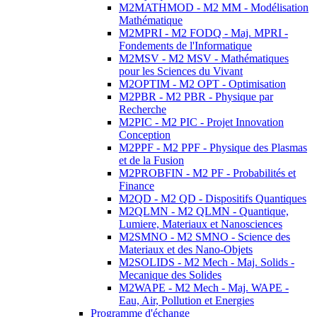
M2MATHMOD - M2 MM - Modélisation
Mathématique
M2MPRI - M2 FODQ - Maj. MPRI -
Fondements de l'Informatique
M2MSV - M2 MSV - Mathématiques
pour les Sciences du Vivant
M2OPTIM - M2 OPT - Optimisation
M2PBR - M2 PBR - Physique par
Recherche
M2PIC - M2 PIC - Projet Innovation
Conception
M2PPF - M2 PPF - Physique des Plasmas
et de la Fusion
M2PROBFIN - M2 PF - Probabilités et
Finance
M2QD - M2 QD - Dispositifs Quantiques
M2QLMN - M2 QLMN - Quantique,
Lumiere, Materiaux et Nanosciences
M2SMNO - M2 SMNO - Science des
Materiaux et des Nano-Objets
M2SOLIDS - M2 Mech - Maj. Solids -
Mecanique des Solides
M2WAPE - M2 Mech - Maj. WAPE -
Eau, Air, Pollution et Energies
Programme d'échange