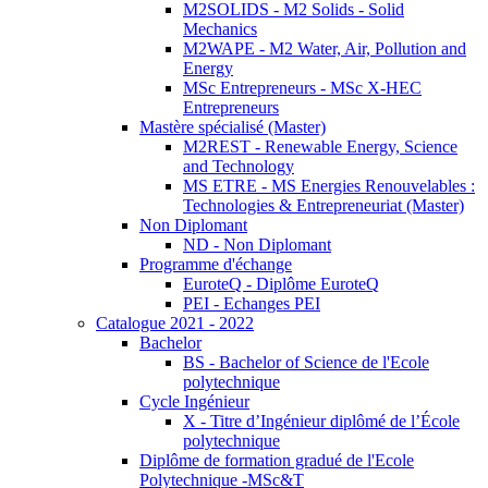
M2SOLIDS - M2 Solids - Solid
Mechanics
M2WAPE - M2 Water, Air, Pollution and
Energy
MSc Entrepreneurs - MSc X-HEC
Entrepreneurs
Mastère spécialisé (Master)
M2REST - Renewable Energy, Science
and Technology
MS ETRE - MS Energies Renouvelables :
Technologies & Entrepreneuriat (Master)
Non Diplomant
ND - Non Diplomant
Programme d'échange
EuroteQ - Diplôme EuroteQ
PEI - Echanges PEI
Catalogue 2021 - 2022
Bachelor
BS - Bachelor of Science de l'Ecole
polytechnique
Cycle Ingénieur
X - Titre d’Ingénieur diplômé de l’École
polytechnique
Diplôme de formation gradué de l'Ecole
Polytechnique -MSc&T