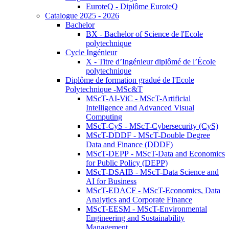
EuroteQ - Diplôme EuroteQ
Catalogue 2025 - 2026
Bachelor
BX - Bachelor of Science de l'Ecole
polytechnique
Cycle Ingénieur
X - Titre d’Ingénieur diplômé de l’École
polytechnique
Diplôme de formation gradué de l'Ecole
Polytechnique -MSc&T
MScT-AI-ViC - MScT-Artificial
Intelligence and Advanced Visual
Computing
MScT-CyS - MScT-Cybersecurity (CyS)
MScT-DDDF - MScT-Double Degree
Data and Finance (DDDF)
MScT-DEPP - MScT-Data and Economics
for Public Policy (DEPP)
MScT-DSAIB - MScT-Data Science and
AI for Business
MScT-EDACF - MScT-Economics, Data
Analytics and Corporate Finance
MScT-EESM - MScT-Environmental
Engineering and Sustainability
Management