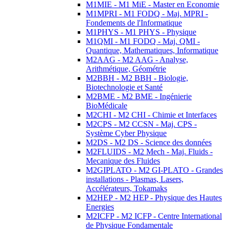
M1MIE - M1 MiE - Master en Economie
M1MPRI - M1 FODQ - Maj. MPRI -
Fondements de l'Informatique
M1PHYS - M1 PHYS - Physique
M1QMI - M1 FODQ - Maj. QMI -
Quantique, Mathematiques, Informatique
M2AAG - M2 AAG - Analyse,
Arithmétique, Géométrie
M2BBH - M2 BBH - Biologie,
Biotechnologie et Santé
M2BME - M2 BME - Ingénierie
BioMédicale
M2CHI - M2 CHI - Chimie et Interfaces
M2CPS - M2 CCSN - Maj. CPS -
Système Cyber Physique
M2DS - M2 DS - Science des données
M2FLUIDS - M2 Mech - Maj. Fluids -
Mecanique des Fluides
M2GIPLATO - M2 GI-PLATO - Grandes
installations - Plasmas, Lasers,
Accélérateurs, Tokamaks
M2HEP - M2 HEP - Physique des Hautes
Energies
M2ICFP - M2 ICFP - Centre International
de Physique Fondamentale