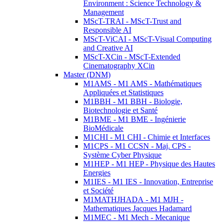
Environment : Science Technology &
Management
MScT-TRAI - MScT-Trust and
Responsible AI
MScT-ViCAI - MScT-Visual Computing
and Creative AI
MScT-XCin - MScT-Extended
Cinematography XCin
Master (DNM)
M1AMS - M1 AMS - Mathématiques
Appliquées et Statistiques
M1BBH - M1 BBH - Biologie,
Biotechnologie et Santé
M1BME - M1 BME - Ingénierie
BioMédicale
M1CHI - M1 CHI - Chimie et Interfaces
M1CPS - M1 CCSN - Maj. CPS -
Système Cyber Physique
M1HEP - M1 HEP - Physique des Hautes
Energies
M1IES - M1 IES - Innovation, Entreprise
et Société
M1MATHJHADA - M1 MJH -
Mathematiques Jacques Hadamard
M1MEC - M1 Mech - Mecanique