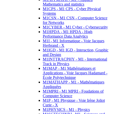
Mathematics and statistics
M1CPS - M1 CPS - Cyber Physical
Systems
M1CSN - M1 CSN - Computer Science
for Networks
M1CYBER - M1 Cyber - Cybersecurity
M1HPDA - M1 HPDA - High
Performance Data Analytics
M1I - M1 Informatique - Voie Jacques
Herbrand - X
M1IGD - M1 IGD - Interaction, Graphic
and Design
M1INTTRACPHY - M1 - International
Track in Physics
M1MAP - M1 Mathématiques et
Applications - Voie Jacques Hadamard -
École Polytechnique
M1MATHAPP - M1 - Mathématiques
Appliquées
M1MPRI - M1 MPRI - Foudations of
Computer Science
M1P - M1 Physique - Voie Irène Joliot
Curie - X
M1PHYSICS - M1 - Physics