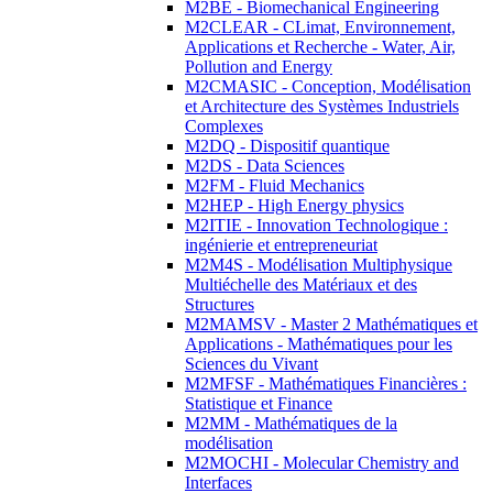
M2BE - Biomechanical Engineering
M2CLEAR - CLimat, Environnement,
Applications et Recherche - Water, Air,
Pollution and Energy
M2CMASIC - Conception, Modélisation
et Architecture des Systèmes Industriels
Complexes
M2DQ - Dispositif quantique
M2DS - Data Sciences
M2FM - Fluid Mechanics
M2HEP - High Energy physics
M2ITIE - Innovation Technologique :
ingénierie et entrepreneuriat
M2M4S - Modélisation Multiphysique
Multiéchelle des Matériaux et des
Structures
M2MAMSV - Master 2 Mathématiques et
Applications - Mathématiques pour les
Sciences du Vivant
M2MFSF - Mathématiques Financières :
Statistique et Finance
M2MM - Mathématiques de la
modélisation
M2MOCHI - Molecular Chemistry and
Interfaces