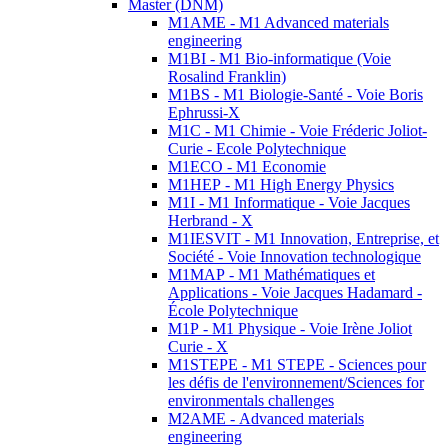
Master (DNM)
M1AME - M1 Advanced materials
engineering
M1BI - M1 Bio-informatique (Voie
Rosalind Franklin)
M1BS - M1 Biologie-Santé - Voie Boris
Ephrussi-X
M1C - M1 Chimie - Voie Fréderic Joliot-
Curie - Ecole Polytechnique
M1ECO - M1 Economie
M1HEP - M1 High Energy Physics
M1I - M1 Informatique - Voie Jacques
Herbrand - X
M1IESVIT - M1 Innovation, Entreprise, et
Société - Voie Innovation technologique
M1MAP - M1 Mathématiques et
Applications - Voie Jacques Hadamard -
École Polytechnique
M1P - M1 Physique - Voie Irène Joliot
Curie - X
M1STEPE - M1 STEPE - Sciences pour
les défis de l'environnement/Sciences for
environmentals challenges
M2AME - Advanced materials
engineering