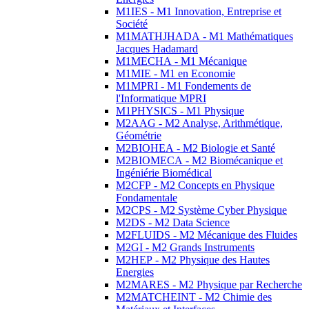
M1IES - M1 Innovation, Entreprise et
Société
M1MATHJHADA - M1 Mathématiques
Jacques Hadamard
M1MECHA - M1 Mécanique
M1MIE - M1 en Economie
M1MPRI - M1 Fondements de
l'Informatique MPRI
M1PHYSICS - M1 Physique
M2AAG - M2 Analyse, Arithmétique,
Géométrie
M2BIOHEA - M2 Biologie et Santé
M2BIOMECA - M2 Biomécanique et
Ingéniérie Biomédical
M2CFP - M2 Concepts en Physique
Fondamentale
M2CPS - M2 Système Cyber Physique
M2DS - M2 Data Science
M2FLUIDS - M2 Mécanique des Fluides
M2GI - M2 Grands Instruments
M2HEP - M2 Physique des Hautes
Energies
M2MARES - M2 Physique par Recherche
M2MATCHEINT - M2 Chimie des