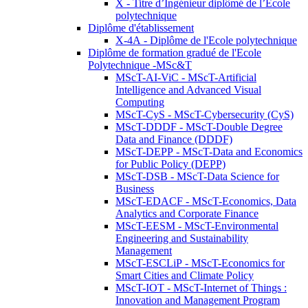
X - Titre d’Ingénieur diplômé de l’École
polytechnique
Diplôme d'établissement
X-4A - Diplôme de l'Ecole polytechnique
Diplôme de formation gradué de l'Ecole
Polytechnique -MSc&T
MScT-AI-ViC - MScT-Artificial
Intelligence and Advanced Visual
Computing
MScT-CyS - MScT-Cybersecurity (CyS)
MScT-DDDF - MScT-Double Degree
Data and Finance (DDDF)
MScT-DEPP - MScT-Data and Economics
for Public Policy (DEPP)
MScT-DSB - MScT-Data Science for
Business
MScT-EDACF - MScT-Economics, Data
Analytics and Corporate Finance
MScT-EESM - MScT-Environmental
Engineering and Sustainability
Management
MScT-ESCLiP - MScT-Economics for
Smart Cities and Climate Policy
MScT-IOT - MScT-Internet of Things :
Innovation and Management Program