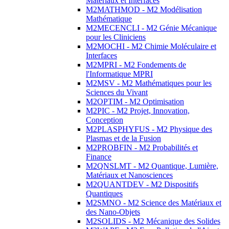
Matériaux et Interfaces
M2MATHMOD - M2 Modélisation
Mathématique
M2MECENCLI - M2 Génie Mécanique
pour les Cliniciens
M2MOCHI - M2 Chimie Moléculaire et
Interfaces
M2MPRI - M2 Fondements de
l'Informatique MPRI
M2MSV - M2 Mathématiques pour les
Sciences du Vivant
M2OPTIM - M2 Optimisation
M2PIC - M2 Projet, Innovation,
Conception
M2PLASPHYFUS - M2 Physique des
Plasmas et de la Fusion
M2PROBFIN - M2 Probabilités et
Finance
M2QNSLMT - M2 Quantique, Lumière,
Matériaux et Nanosciences
M2QUANTDEV - M2 Dispositifs
Quantiques
M2SMNO - M2 Science des Matériaux et
des Nano-Objets
M2SOLIDS - M2 Mécanique des Solides