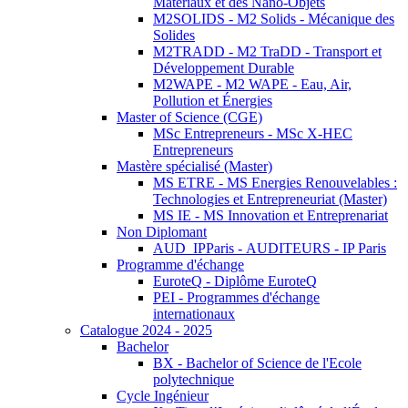
Matériaux et des Nano-Objets
M2SOLIDS - M2 Solids - Mécanique des
Solides
M2TRADD - M2 TraDD - Transport et
Développement Durable
M2WAPE - M2 WAPE - Eau, Air,
Pollution et Énergies
Master of Science (CGE)
MSc Entrepreneurs - MSc X-HEC
Entrepreneurs
Mastère spécialisé (Master)
MS ETRE - MS Energies Renouvelables :
Technologies et Entrepreneuriat (Master)
MS IE - MS Innovation et Entreprenariat
Non Diplomant
AUD_IPParis - AUDITEURS - IP Paris
Programme d'échange
EuroteQ - Diplôme EuroteQ
PEI - Programmes d'échange
internationaux
Catalogue 2024 - 2025
Bachelor
BX - Bachelor of Science de l'Ecole
polytechnique
Cycle Ingénieur