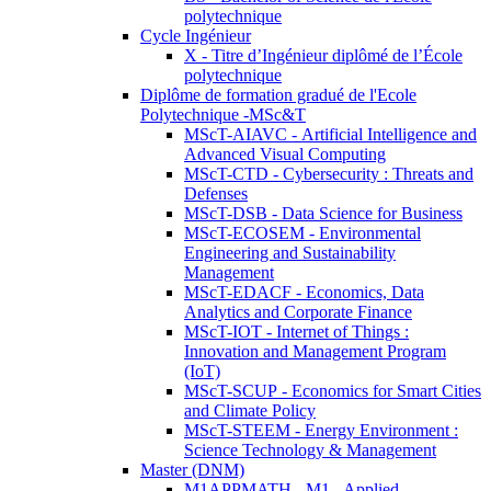
polytechnique
Cycle Ingénieur
X - Titre d’Ingénieur diplômé de l’École
polytechnique
Diplôme de formation gradué de l'Ecole
Polytechnique -MSc&T
MScT-AIAVC - Artificial Intelligence and
Advanced Visual Computing
MScT-CTD - Cybersecurity : Threats and
Defenses
MScT-DSB - Data Science for Business
MScT-ECOSEM - Environmental
Engineering and Sustainability
Management
MScT-EDACF - Economics, Data
Analytics and Corporate Finance
MScT-IOT - Internet of Things :
Innovation and Management Program
(IoT)
MScT-SCUP - Economics for Smart Cities
and Climate Policy
MScT-STEEM - Energy Environment :
Science Technology & Management
Master (DNM)
M1APPMATH - M1 - Applied