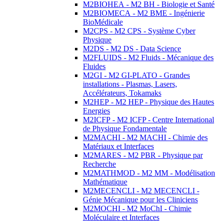
M2BIOHEA - M2 BH - Biologie et Santé
M2BIOMECA - M2 BME - Ingénierie
BioMédicale
M2CPS - M2 CPS - Système Cyber
Physique
M2DS - M2 DS - Data Science
M2FLUIDS - M2 Fluids - Mécanique des
Fluides
M2GI - M2 GI-PLATO - Grandes
installations - Plasmas, Lasers,
Accélérateurs, Tokamaks
M2HEP - M2 HEP - Physique des Hautes
Energies
M2ICFP - M2 ICFP - Centre International
de Physique Fondamentale
M2MACHI - M2 MACHI - Chimie des
Matériaux et Interfaces
M2MARES - M2 PBR - Physique par
Recherche
M2MATHMOD - M2 MM - Modélisation
Mathématique
M2MECENCLI - M2 MECENCLI -
Génie Mécanique pour les Cliniciens
M2MOCHI - M2 MoChI - Chimie
Moléculaire et Interfaces