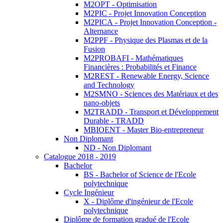
M2OPT - Optimisation
M2PIC - Projet Innovation Conception
M2PICA - Projet Innovation Conception -
Alternance
M2PPF - Physique des Plasmas et de la
Fusion
M2PROBAFI - Mathématiques
Financières : Probabilités et Finance
M2REST - Renewable Energy, Science
and Technology
M2SMNO - Sciences des Matériaux et des
nano-objets
M2TRADD - Transport et Développement
Durable - TRADD
MBIOENT - Master Bio-entrepreneur
Non Diplomant
ND - Non Diplomant
Catalogue 2018 - 2019
Bachelor
BS - Bachelor of Science de l'Ecole
polytechnique
Cycle Ingénieur
X - Diplôme d'ingénieur de l'Ecole
polytechnique
Diplôme de formation gradué de l'Ecole