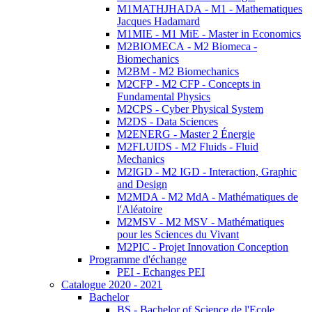
M1MATHJHADA - M1 - Mathematiques
Jacques Hadamard
M1MIE - M1 MiE - Master in Economics
M2BIOMECA - M2 Biomeca -
Biomechanics
M2BM - M2 Biomechanics
M2CFP - M2 CFP - Concepts in
Fundamental Physics
M2CPS - Cyber Physical System
M2DS - Data Sciences
M2ENERG - Master 2 Énergie
M2FLUIDS - M2 Fluids - Fluid
Mechanics
M2IGD - M2 IGD - Interaction, Graphic
and Design
M2MDA - M2 MdA - Mathématiques de
l'Aléatoire
M2MSV - M2 MSV - Mathématiques
pour les Sciences du Vivant
M2PIC - Projet Innovation Conception
Programme d'échange
PEI - Echanges PEI
Catalogue 2020 - 2021
Bachelor
BS - Bachelor of Science de l'Ecole