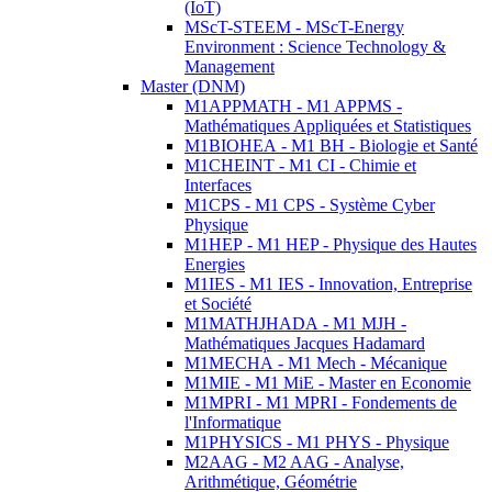
(IoT)
MScT-STEEM - MScT-Energy
Environment : Science Technology &
Management
Master (DNM)
M1APPMATH - M1 APPMS -
Mathématiques Appliquées et Statistiques
M1BIOHEA - M1 BH - Biologie et Santé
M1CHEINT - M1 CI - Chimie et
Interfaces
M1CPS - M1 CPS - Système Cyber
Physique
M1HEP - M1 HEP - Physique des Hautes
Energies
M1IES - M1 IES - Innovation, Entreprise
et Société
M1MATHJHADA - M1 MJH -
Mathématiques Jacques Hadamard
M1MECHA - M1 Mech - Mécanique
M1MIE - M1 MiE - Master en Economie
M1MPRI - M1 MPRI - Fondements de
l'Informatique
M1PHYSICS - M1 PHYS - Physique
M2AAG - M2 AAG - Analyse,
Arithmétique, Géométrie