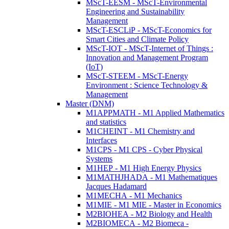
MScT-EESM - MScT-Environmental
Engineering and Sustainability
Management
MScT-ESCLiP - MScT-Economics for
Smart Cities and Climate Policy
MScT-IOT - MScT-Internet of Things :
Innovation and Management Program
(IoT)
MScT-STEEM - MScT-Energy
Environment : Science Technology &
Management
Master (DNM)
M1APPMATH - M1 Applied Mathematics
and statistics
M1CHEINT - M1 Chemistry and
Interfaces
M1CPS - M1 CPS - Cyber Physical
Systems
M1HEP - M1 High Energy Physics
M1MATHJHADA - M1 Mathematiques
Jacques Hadamard
M1MECHA - M1 Mechanics
M1MIE - M1 MIE - Master in Economics
M2BIOHEA - M2 Biology and Health
M2BIOMECA - M2 Biomeca -