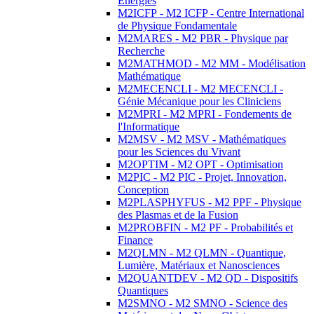
Energies
M2ICFP - M2 ICFP - Centre International
de Physique Fondamentale
M2MARES - M2 PBR - Physique par
Recherche
M2MATHMOD - M2 MM - Modélisation
Mathématique
M2MECENCLI - M2 MECENCLI -
Génie Mécanique pour les Cliniciens
M2MPRI - M2 MPRI - Fondements de
l'Informatique
M2MSV - M2 MSV - Mathématiques
pour les Sciences du Vivant
M2OPTIM - M2 OPT - Optimisation
M2PIC - M2 PIC - Projet, Innovation,
Conception
M2PLASPHYFUS - M2 PPF - Physique
des Plasmas et de la Fusion
M2PROBFIN - M2 PF - Probabilités et
Finance
M2QLMN - M2 QLMN - Quantique,
Lumière, Matériaux et Nanosciences
M2QUANTDEV - M2 QD - Dispositifs
Quantiques
M2SMNO - M2 SMNO - Science des