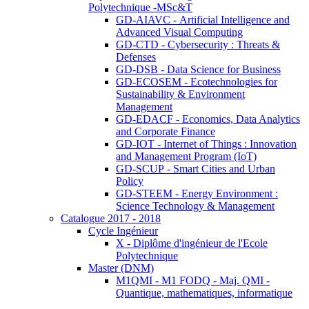
Polytechnique -MSc&T
GD-AIAVC - Artificial Intelligence and
Advanced Visual Computing
GD-CTD - Cybersecurity : Threats &
Defenses
GD-DSB - Data Science for Business
GD-ECOSEM - Ecotechnologies for
Sustainability & Environment
Management
GD-EDACF - Economics, Data Analytics
and Corporate Finance
GD-IOT - Internet of Things : Innovation
and Management Program (IoT)
GD-SCUP - Smart Cities and Urban
Policy
GD-STEEM - Energy Environment :
Science Technology & Management
Catalogue 2017 - 2018
Cycle Ingénieur
X - Diplôme d'ingénieur de l'Ecole
Polytechnique
Master (DNM)
M1QMI - M1 FODQ - Maj. QMI -
Quantique, mathematiques, informatique