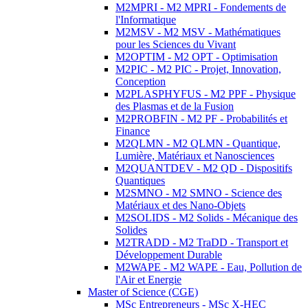
M2MPRI - M2 MPRI - Fondements de
l'Informatique
M2MSV - M2 MSV - Mathématiques
pour les Sciences du Vivant
M2OPTIM - M2 OPT - Optimisation
M2PIC - M2 PIC - Projet, Innovation,
Conception
M2PLASPHYFUS - M2 PPF - Physique
des Plasmas et de la Fusion
M2PROBFIN - M2 PF - Probabilités et
Finance
M2QLMN - M2 QLMN - Quantique,
Lumière, Matériaux et Nanosciences
M2QUANTDEV - M2 QD - Dispositifs
Quantiques
M2SMNO - M2 SMNO - Science des
Matériaux et des Nano-Objets
M2SOLIDS - M2 Solids - Mécanique des
Solides
M2TRADD - M2 TraDD - Transport et
Développement Durable
M2WAPE - M2 WAPE - Eau, Pollution de
l'Air et Energie
Master of Science (CGE)
MSc Entrepreneurs - MSc X-HEC