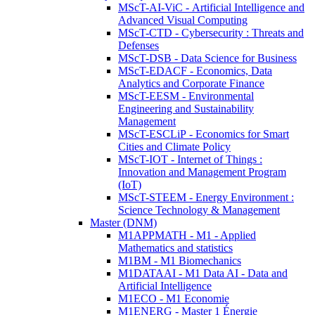
MScT-AI-ViC - Artificial Intelligence and
Advanced Visual Computing
MScT-CTD - Cybersecurity : Threats and
Defenses
MScT-DSB - Data Science for Business
MScT-EDACF - Economics, Data
Analytics and Corporate Finance
MScT-EESM - Environmental
Engineering and Sustainability
Management
MScT-ESCLiP - Economics for Smart
Cities and Climate Policy
MScT-IOT - Internet of Things :
Innovation and Management Program
(IoT)
MScT-STEEM - Energy Environment :
Science Technology & Management
Master (DNM)
M1APPMATH - M1 - Applied
Mathematics and statistics
M1BM - M1 Biomechanics
M1DATAAI - M1 Data AI - Data and
Artificial Intelligence
M1ECO - M1 Economie
M1ENERG - Master 1 Énergie