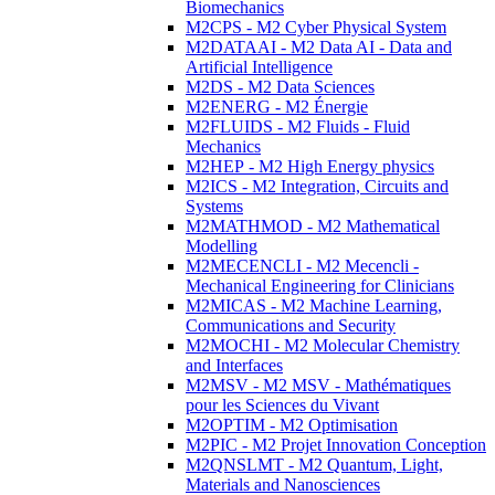
Biomechanics
M2CPS - M2 Cyber Physical System
M2DATAAI - M2 Data AI - Data and
Artificial Intelligence
M2DS - M2 Data Sciences
M2ENERG - M2 Énergie
M2FLUIDS - M2 Fluids - Fluid
Mechanics
M2HEP - M2 High Energy physics
M2ICS - M2 Integration, Circuits and
Systems
M2MATHMOD - M2 Mathematical
Modelling
M2MECENCLI - M2 Mecencli -
Mechanical Engineering for Clinicians
M2MICAS - M2 Machine Learning,
Communications and Security
M2MOCHI - M2 Molecular Chemistry
and Interfaces
M2MSV - M2 MSV - Mathématiques
pour les Sciences du Vivant
M2OPTIM - M2 Optimisation
M2PIC - M2 Projet Innovation Conception
M2QNSLMT - M2 Quantum, Light,
Materials and Nanosciences