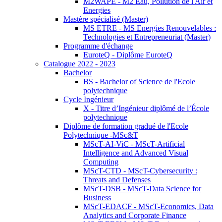
M2WAPE - M2 Eau, Pollution de l'Air et
Energies
Mastère spécialisé (Master)
MS ETRE - MS Energies Renouvelables :
Technologies et Entrepreneuriat (Master)
Programme d'échange
EuroteQ - Diplôme EuroteQ
Catalogue 2022 - 2023
Bachelor
BS - Bachelor of Science de l'Ecole
polytechnique
Cycle Ingénieur
X - Titre d’Ingénieur diplômé de l’École
polytechnique
Diplôme de formation gradué de l'Ecole
Polytechnique -MSc&T
MScT-AI-ViC - MScT-Artificial
Intelligence and Advanced Visual
Computing
MScT-CTD - MScT-Cybersecurity :
Threats and Defenses
MScT-DSB - MScT-Data Science for
Business
MScT-EDACF - MScT-Economics, Data
Analytics and Corporate Finance