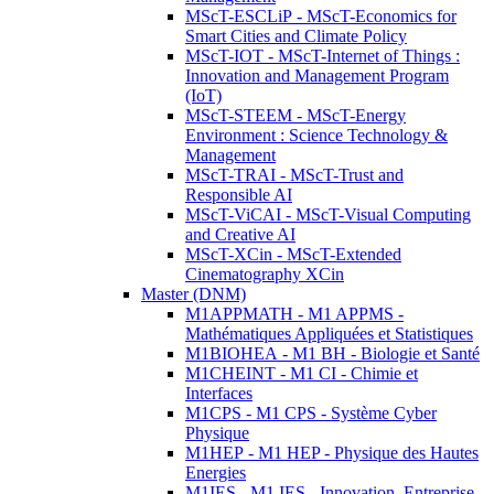
MScT-ESCLiP - MScT-Economics for
Smart Cities and Climate Policy
MScT-IOT - MScT-Internet of Things :
Innovation and Management Program
(IoT)
MScT-STEEM - MScT-Energy
Environment : Science Technology &
Management
MScT-TRAI - MScT-Trust and
Responsible AI
MScT-ViCAI - MScT-Visual Computing
and Creative AI
MScT-XCin - MScT-Extended
Cinematography XCin
Master (DNM)
M1APPMATH - M1 APPMS -
Mathématiques Appliquées et Statistiques
M1BIOHEA - M1 BH - Biologie et Santé
M1CHEINT - M1 CI - Chimie et
Interfaces
M1CPS - M1 CPS - Système Cyber
Physique
M1HEP - M1 HEP - Physique des Hautes
Energies
M1IES - M1 IES - Innovation, Entreprise