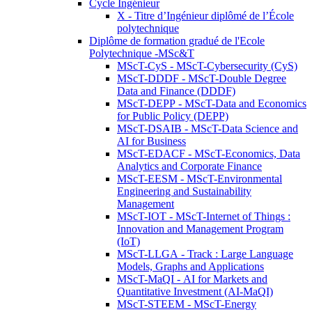
Cycle Ingénieur
X - Titre d’Ingénieur diplômé de l’École
polytechnique
Diplôme de formation gradué de l'Ecole
Polytechnique -MSc&T
MScT-CyS - MScT-Cybersecurity (CyS)
MScT-DDDF - MScT-Double Degree
Data and Finance (DDDF)
MScT-DEPP - MScT-Data and Economics
for Public Policy (DEPP)
MScT-DSAIB - MScT-Data Science and
AI for Business
MScT-EDACF - MScT-Economics, Data
Analytics and Corporate Finance
MScT-EESM - MScT-Environmental
Engineering and Sustainability
Management
MScT-IOT - MScT-Internet of Things :
Innovation and Management Program
(IoT)
MScT-LLGA - Track : Large Language
Models, Graphs and Applications
MScT-MaQI - AI for Markets and
Quantitative Investment (AI-MaQI)
MScT-STEEM - MScT-Energy