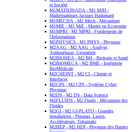
et Société
M1MATHJHADA - M1 MJH -
Mathématiques Jacques Hadamard
M1MECHA - M1 Mech - Mécanique
M1MIE - M1 MiE - Master en Economie
M1MPRI - M1 MPRI - Fondements de
l'Informatique
M1PHYSICS - M1 PHYS - Physique
M2AAG - M2 AAG - Analyse,
Arithmétique, Géométrie
M2BIOHEA - M2 BH - Biologie et Santé
M2BIOMECA - M2 BME - Ingénierie
BioMédicale
M2CHEINT - M2 CI - Chimie et
Interfaces
M2CPS - M2 CPS - Système Cyber
Physique
M2DS - M2 DS - Data Science
M2FLUIDS - M2 Fluids - Mécanique des
Fluides
M2GI - M2 GI-PLATO - Grandes
installations - Plasmas, Lasers,
Accélérateurs, Tokamaks
M2HEP - M2 HEP - Physique des Hautes