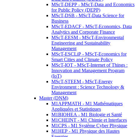
MScT-DEPP - MScT-Data and Economics
for Public Policy (DEPP)
MScT-DSB - MScT-Data Science for
Business
MScT-EDACF - MScT-Economics, Data
Analytics and Corporate Finance
MScT-EESM - MScT-Environmental
Engineering and Sustainability
Management
MScT-ESCLiP - MScT-Economics for
Smart Cities and Climate Policy
MScT-IOT - MScT-Internet of Things :
Innovation and Management Program
(IoT)
MScT-STEEM - MScT-Energy
Environment : Science Technology &
Management
Master (DNM)
M1APPMATH - M1 Mathématiques
Appliquées et Statistiques
M1BIOHEA - M1 Biologie et Santé
M1CHEINT - M1 Chimie et Interfaces
M1CPS - M1 Système Cyber Physique
M1HEP - M1 Physique des Hautes
Energies