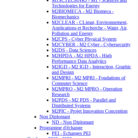
M1SCTECHNRJ - M1 - Sciences and
Technologies for Energy
M2BIOMECA - M2 Biomeca -
Biomechanics
M2CLEAR - CLimat, Environnement,
Applications et Recherche - Water, Air,
Pollution and Energy
M2CPS - Cyber Physical System
M2CYBER - M2 Cyber - Cybersecurity
M2DS - Data Sciences
M2HPDA - M2 HPDA - High
Performance Data Analytics
M2IGD - M2 IGD - Interaction, Graphic
and Design
M2MPRI - M2 MPRI - Foudations of
Computer Science
M2MPRO - M2 MPRO - Operation
Research
M2PDS - M2 PDS - Parallel and
Distributed Systems
M2PIC - Projet Innovation Conception
Non Diplomant
ND - Non Diplomant
Programme d'échange
PEI - Echanges PEI