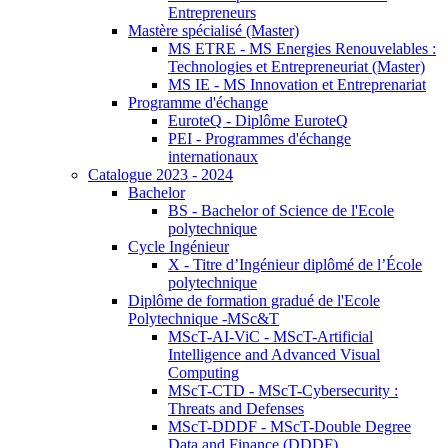
Entrepreneurs
Mastère spécialisé (Master)
MS ETRE - MS Energies Renouvelables :
Technologies et Entrepreneuriat (Master)
MS IE - MS Innovation et Entreprenariat
Programme d'échange
EuroteQ - Diplôme EuroteQ
PEI - Programmes d'échange
internationaux
Catalogue 2023 - 2024
Bachelor
BS - Bachelor of Science de l'Ecole
polytechnique
Cycle Ingénieur
X - Titre d’Ingénieur diplômé de l’École
polytechnique
Diplôme de formation gradué de l'Ecole
Polytechnique -MSc&T
MScT-AI-ViC - MScT-Artificial
Intelligence and Advanced Visual
Computing
MScT-CTD - MScT-Cybersecurity :
Threats and Defenses
MScT-DDDF - MScT-Double Degree
Data and Finance (DDDF)