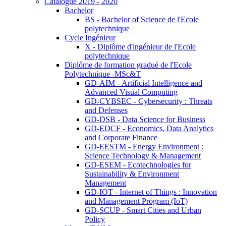
Catalogue 2019 - 2020
Bachelor
BS - Bachelor of Science de l'Ecole
polytechnique
Cycle Ingénieur
X - Diplôme d'ingénieur de l'Ecole
polytechnique
Diplôme de formation gradué de l'Ecole
Polytechnique -MSc&T
GD-AIM - Artificial Intelligence and
Advanced Visual Computing
GD-CYBSEC - Cybersecurity : Threats
and Defenses
GD-DSB - Data Science for Business
GD-EDCF - Economics, Data Analytics
and Corporate Finance
GD-EESTM - Energy Environment :
Science Technology & Management
GD-ESEM - Ecotechnologies for
Sustainability & Environment
Management
GD-IOT - Internet of Things : Innovation
and Management Program (IoT)
GD-SCUP - Smart Cities and Urban
Policy