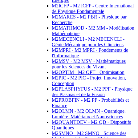
Energies
M2ICFP - M2 ICFP - Centre International
de Physique Fondamentale
M2MARES - M2 PBR - Physique par
Recherche
M2MATHMOD - M2 MM - Modélisation
Mathématique
M2MECENCLI - M2 MECENCLI -
Génie Mécanique pour les Cliniciens
M2MPRI - M2 MPRI - Fondements de
l'Informatique
M2MSV - M2 MSV - Mathématiques
pour les Sciences du Vivant
M2OPTIM - M2 OPT - Optimisation
M2PIC - M2 PIC - Projet, Innovation,
Conception
M2PLASPHYFUS - M2 PPF - Physique
des Plasmas et de la Fusion
M2PROBFIN - M2 PF - Probabilités et
Finance
M2QLMN - M2 QLMN - Quantique,
Lumière, Matériaux et Nanosciences
M2QUANTDEV - M2 QD - Dispositifs
Quantiques
M2SMNO - M2 SMNO - Science des