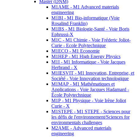
Master (DNM)
M1AME - M1 Advanced materials
engineering
M1BI - M1 Bio-informatique (Voie
Rosalind Franklin)
M1BS - M1 Biologie-Santé - Voie Boris
Ephrussi-X
M1C - M1 Chimie - Voie Fréderic Joliot-
Curie - Ecole Polytechnique
M1ECO - M1 Economie
M1HEP - M1 High Energy Physics
M1I - M1 Informatique - Voie Jacques
Herbrand - X
M1IESVIT - M1 Innovation, Entreprise, et
Société - Voie Innovation technologique
M1MAP - M1 Mathématiques et
Applications - Voie Jacques Hadamard -
École Polytechnique
M1P - M1 Physique - Voie Irène Joliot
Curie - X
M1STEPE - M1 STEPE - Sciences pour
les défis de l'environnement/Sciences for
environmentals challenges
M2AME - Advanced materials
engineering