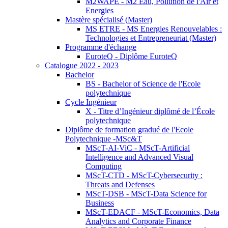
M2WAPE - M2 Eau, Pollution de l'Air et
Energies
Mastère spécialisé (Master)
MS ETRE - MS Energies Renouvelables :
Technologies et Entrepreneuriat (Master)
Programme d'échange
EuroteQ - Diplôme EuroteQ
Catalogue 2022 - 2023
Bachelor
BS - Bachelor of Science de l'Ecole
polytechnique
Cycle Ingénieur
X - Titre d’Ingénieur diplômé de l’École
polytechnique
Diplôme de formation gradué de l'Ecole
Polytechnique -MSc&T
MScT-AI-ViC - MScT-Artificial
Intelligence and Advanced Visual
Computing
MScT-CTD - MScT-Cybersecurity :
Threats and Defenses
MScT-DSB - MScT-Data Science for
Business
MScT-EDACF - MScT-Economics, Data
Analytics and Corporate Finance