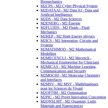
Biomechanics
M2CPS - M2 Cyber Physical System
M2DATAAI - M2 Data AI - Data and
Artificial Intelligence
M2DS - M2 Data Sciences
M2ENERG - M2 Énergie
M2FLUIDS - M2 Fluids - Fluid
Mechanics
M2HEP - M2 High Energy physics
M2ICS - M2 Integration, Circuits and
Systems
M2MATHMOD - M2 Mathematical
Modelling
M2MECENCLI - M2 Mecencli -
Mechanical Engineering for Clinicians
M2MICAS - M2 Machine Learning,
Communications and Security
M2MOCHI - M2 Molecular Chemistry
and Interfaces
M2MSV - M2 MSV - Mathématiques
pour les Sciences du Vivant
M2OPTIM - M2 Optimisation
M2PIC - M2 Projet Innovation Conception
M2QNSLMT - M2 Quantum, Light,
Materials and Nanosciences