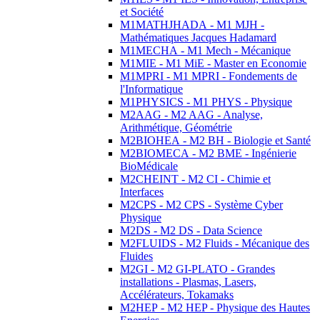
et Société
M1MATHJHADA - M1 MJH -
Mathématiques Jacques Hadamard
M1MECHA - M1 Mech - Mécanique
M1MIE - M1 MiE - Master en Economie
M1MPRI - M1 MPRI - Fondements de
l'Informatique
M1PHYSICS - M1 PHYS - Physique
M2AAG - M2 AAG - Analyse,
Arithmétique, Géométrie
M2BIOHEA - M2 BH - Biologie et Santé
M2BIOMECA - M2 BME - Ingénierie
BioMédicale
M2CHEINT - M2 CI - Chimie et
Interfaces
M2CPS - M2 CPS - Système Cyber
Physique
M2DS - M2 DS - Data Science
M2FLUIDS - M2 Fluids - Mécanique des
Fluides
M2GI - M2 GI-PLATO - Grandes
installations - Plasmas, Lasers,
Accélérateurs, Tokamaks
M2HEP - M2 HEP - Physique des Hautes