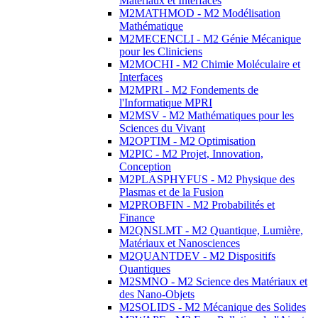
Matériaux et Interfaces
M2MATHMOD - M2 Modélisation
Mathématique
M2MECENCLI - M2 Génie Mécanique
pour les Cliniciens
M2MOCHI - M2 Chimie Moléculaire et
Interfaces
M2MPRI - M2 Fondements de
l'Informatique MPRI
M2MSV - M2 Mathématiques pour les
Sciences du Vivant
M2OPTIM - M2 Optimisation
M2PIC - M2 Projet, Innovation,
Conception
M2PLASPHYFUS - M2 Physique des
Plasmas et de la Fusion
M2PROBFIN - M2 Probabilités et
Finance
M2QNSLMT - M2 Quantique, Lumière,
Matériaux et Nanosciences
M2QUANTDEV - M2 Dispositifs
Quantiques
M2SMNO - M2 Science des Matériaux et
des Nano-Objets
M2SOLIDS - M2 Mécanique des Solides