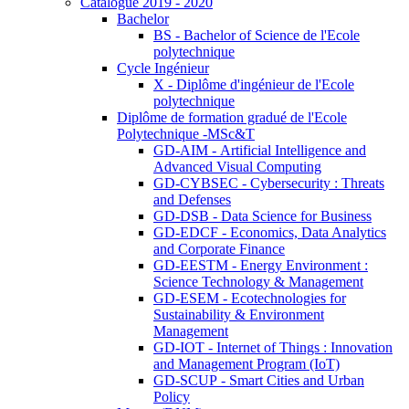
Catalogue 2019 - 2020
Bachelor
BS - Bachelor of Science de l'Ecole
polytechnique
Cycle Ingénieur
X - Diplôme d'ingénieur de l'Ecole
polytechnique
Diplôme de formation gradué de l'Ecole
Polytechnique -MSc&T
GD-AIM - Artificial Intelligence and
Advanced Visual Computing
GD-CYBSEC - Cybersecurity : Threats
and Defenses
GD-DSB - Data Science for Business
GD-EDCF - Economics, Data Analytics
and Corporate Finance
GD-EESTM - Energy Environment :
Science Technology & Management
GD-ESEM - Ecotechnologies for
Sustainability & Environment
Management
GD-IOT - Internet of Things : Innovation
and Management Program (IoT)
GD-SCUP - Smart Cities and Urban
Policy