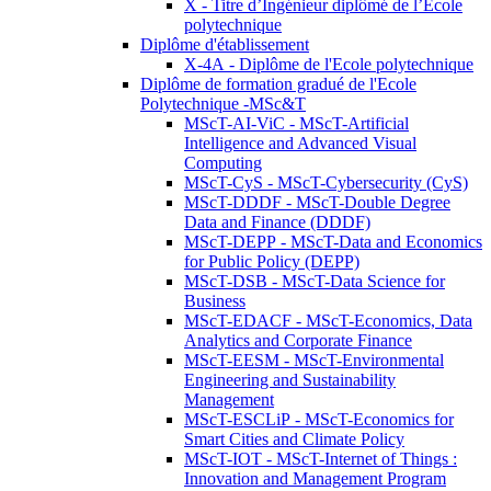
X - Titre d’Ingénieur diplômé de l’École
polytechnique
Diplôme d'établissement
X-4A - Diplôme de l'Ecole polytechnique
Diplôme de formation gradué de l'Ecole
Polytechnique -MSc&T
MScT-AI-ViC - MScT-Artificial
Intelligence and Advanced Visual
Computing
MScT-CyS - MScT-Cybersecurity (CyS)
MScT-DDDF - MScT-Double Degree
Data and Finance (DDDF)
MScT-DEPP - MScT-Data and Economics
for Public Policy (DEPP)
MScT-DSB - MScT-Data Science for
Business
MScT-EDACF - MScT-Economics, Data
Analytics and Corporate Finance
MScT-EESM - MScT-Environmental
Engineering and Sustainability
Management
MScT-ESCLiP - MScT-Economics for
Smart Cities and Climate Policy
MScT-IOT - MScT-Internet of Things :
Innovation and Management Program