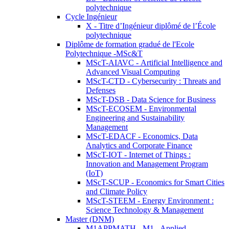
polytechnique
Cycle Ingénieur
X - Titre d’Ingénieur diplômé de l’École
polytechnique
Diplôme de formation gradué de l'Ecole
Polytechnique -MSc&T
MScT-AIAVC - Artificial Intelligence and
Advanced Visual Computing
MScT-CTD - Cybersecurity : Threats and
Defenses
MScT-DSB - Data Science for Business
MScT-ECOSEM - Environmental
Engineering and Sustainability
Management
MScT-EDACF - Economics, Data
Analytics and Corporate Finance
MScT-IOT - Internet of Things :
Innovation and Management Program
(IoT)
MScT-SCUP - Economics for Smart Cities
and Climate Policy
MScT-STEEM - Energy Environment :
Science Technology & Management
Master (DNM)
M1APPMATH - M1 - Applied