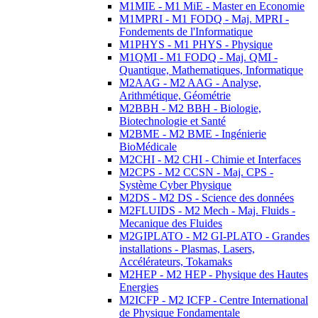
M1MIE - M1 MiE - Master en Economie
M1MPRI - M1 FODQ - Maj. MPRI -
Fondements de l'Informatique
M1PHYS - M1 PHYS - Physique
M1QMI - M1 FODQ - Maj. QMI -
Quantique, Mathematiques, Informatique
M2AAG - M2 AAG - Analyse,
Arithmétique, Géométrie
M2BBH - M2 BBH - Biologie,
Biotechnologie et Santé
M2BME - M2 BME - Ingénierie
BioMédicale
M2CHI - M2 CHI - Chimie et Interfaces
M2CPS - M2 CCSN - Maj. CPS -
Système Cyber Physique
M2DS - M2 DS - Science des données
M2FLUIDS - M2 Mech - Maj. Fluids -
Mecanique des Fluides
M2GIPLATO - M2 GI-PLATO - Grandes
installations - Plasmas, Lasers,
Accélérateurs, Tokamaks
M2HEP - M2 HEP - Physique des Hautes
Energies
M2ICFP - M2 ICFP - Centre International
de Physique Fondamentale