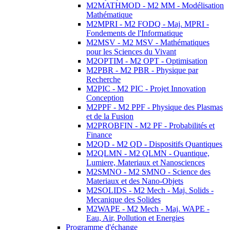
M2MATHMOD - M2 MM - Modélisation
Mathématique
M2MPRI - M2 FODQ - Maj. MPRI -
Fondements de l'Informatique
M2MSV - M2 MSV - Mathématiques
pour les Sciences du Vivant
M2OPTIM - M2 OPT - Optimisation
M2PBR - M2 PBR - Physique par
Recherche
M2PIC - M2 PIC - Projet Innovation
Conception
M2PPF - M2 PPF - Physique des Plasmas
et de la Fusion
M2PROBFIN - M2 PF - Probabilités et
Finance
M2QD - M2 QD - Dispositifs Quantiques
M2QLMN - M2 QLMN - Quantique,
Lumiere, Materiaux et Nanosciences
M2SMNO - M2 SMNO - Science des
Materiaux et des Nano-Objets
M2SOLIDS - M2 Mech - Maj. Solids -
Mecanique des Solides
M2WAPE - M2 Mech - Maj. WAPE -
Eau, Air, Pollution et Energies
Programme d'échange