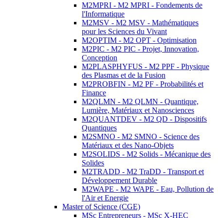
M2MPRI - M2 MPRI - Fondements de
l'Informatique
M2MSV - M2 MSV - Mathématiques
pour les Sciences du Vivant
M2OPTIM - M2 OPT - Optimisation
M2PIC - M2 PIC - Projet, Innovation,
Conception
M2PLASPHYFUS - M2 PPF - Physique
des Plasmas et de la Fusion
M2PROBFIN - M2 PF - Probabilités et
Finance
M2QLMN - M2 QLMN - Quantique,
Lumière, Matériaux et Nanosciences
M2QUANTDEV - M2 QD - Dispositifs
Quantiques
M2SMNO - M2 SMNO - Science des
Matériaux et des Nano-Objets
M2SOLIDS - M2 Solids - Mécanique des
Solides
M2TRADD - M2 TraDD - Transport et
Développement Durable
M2WAPE - M2 WAPE - Eau, Pollution de
l'Air et Energie
Master of Science (CGE)
MSc Entrepreneurs - MSc X-HEC