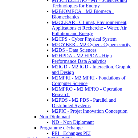
M1SCTECHNRJ - M1 - Sciences and
Technologies for Energy
M2BIOMECA - M2 Biomeca -
Biomechanics
M2CLEAR - CLimat, Environnement,
Applications et Recherche - Water, Air,
Pollution and Energy
M2CPS - Cyber Physical System
M2CYBER - M2 Cyber - Cybersecurity
M2DS - Data Sciences
M2HPDA - M2 HPDA - High
Performance Data Analytics
M2IGD - M2 IGD - Interaction, Graphic
and Design
M2MPRI - M2 MPRI - Foudations of
Computer Science
M2MPRO - M2 MPRO - Operation
Research
M2PDS - M2 PDS - Parallel and
Distributed Systems
M2PIC - Projet Innovation Conception
Non Diplomant
ND - Non Diplomant
Programme d'échange
PEI - Echanges PEI