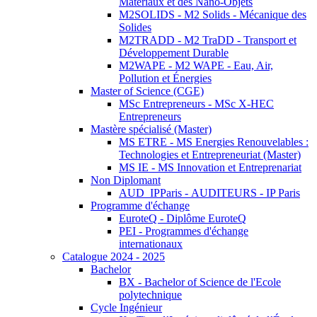
Matériaux et des Nano-Objets
M2SOLIDS - M2 Solids - Mécanique des
Solides
M2TRADD - M2 TraDD - Transport et
Développement Durable
M2WAPE - M2 WAPE - Eau, Air,
Pollution et Énergies
Master of Science (CGE)
MSc Entrepreneurs - MSc X-HEC
Entrepreneurs
Mastère spécialisé (Master)
MS ETRE - MS Energies Renouvelables :
Technologies et Entrepreneuriat (Master)
MS IE - MS Innovation et Entreprenariat
Non Diplomant
AUD_IPParis - AUDITEURS - IP Paris
Programme d'échange
EuroteQ - Diplôme EuroteQ
PEI - Programmes d'échange
internationaux
Catalogue 2024 - 2025
Bachelor
BX - Bachelor of Science de l'Ecole
polytechnique
Cycle Ingénieur