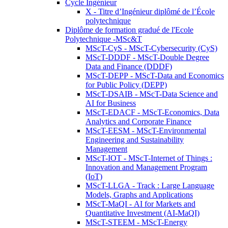
Cycle Ingénieur
X - Titre d’Ingénieur diplômé de l’École
polytechnique
Diplôme de formation gradué de l'Ecole
Polytechnique -MSc&T
MScT-CyS - MScT-Cybersecurity (CyS)
MScT-DDDF - MScT-Double Degree
Data and Finance (DDDF)
MScT-DEPP - MScT-Data and Economics
for Public Policy (DEPP)
MScT-DSAIB - MScT-Data Science and
AI for Business
MScT-EDACF - MScT-Economics, Data
Analytics and Corporate Finance
MScT-EESM - MScT-Environmental
Engineering and Sustainability
Management
MScT-IOT - MScT-Internet of Things :
Innovation and Management Program
(IoT)
MScT-LLGA - Track : Large Language
Models, Graphs and Applications
MScT-MaQI - AI for Markets and
Quantitative Investment (AI-MaQI)
MScT-STEEM - MScT-Energy