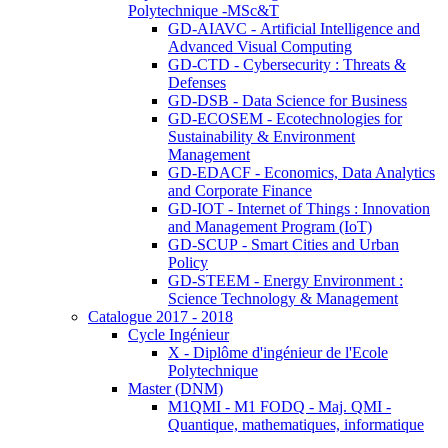
Polytechnique -MSc&T
GD-AIAVC - Artificial Intelligence and
Advanced Visual Computing
GD-CTD - Cybersecurity : Threats &
Defenses
GD-DSB - Data Science for Business
GD-ECOSEM - Ecotechnologies for
Sustainability & Environment
Management
GD-EDACF - Economics, Data Analytics
and Corporate Finance
GD-IOT - Internet of Things : Innovation
and Management Program (IoT)
GD-SCUP - Smart Cities and Urban
Policy
GD-STEEM - Energy Environment :
Science Technology & Management
Catalogue 2017 - 2018
Cycle Ingénieur
X - Diplôme d'ingénieur de l'Ecole
Polytechnique
Master (DNM)
M1QMI - M1 FODQ - Maj. QMI -
Quantique, mathematiques, informatique