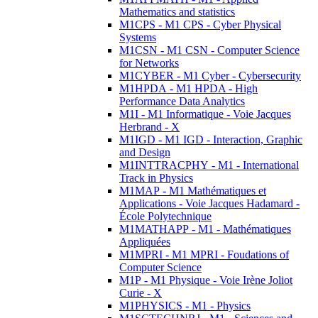
Mathematics and statistics
M1CPS - M1 CPS - Cyber Physical
Systems
M1CSN - M1 CSN - Computer Science
for Networks
M1CYBER - M1 Cyber - Cybersecurity
M1HPDA - M1 HPDA - High
Performance Data Analytics
M1I - M1 Informatique - Voie Jacques
Herbrand - X
M1IGD - M1 IGD - Interaction, Graphic
and Design
M1INTTRACPHY - M1 - International
Track in Physics
M1MAP - M1 Mathématiques et
Applications - Voie Jacques Hadamard -
École Polytechnique
M1MATHAPP - M1 - Mathématiques
Appliquées
M1MPRI - M1 MPRI - Foudations of
Computer Science
M1P - M1 Physique - Voie Irène Joliot
Curie - X
M1PHYSICS - M1 - Physics