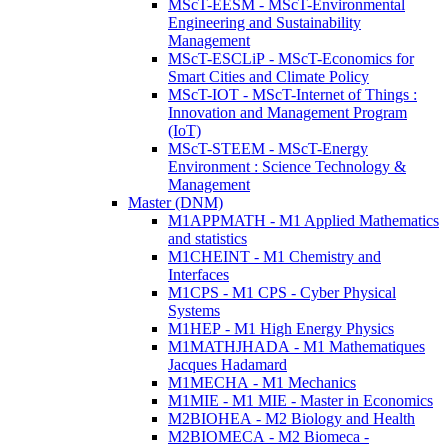
MScT-EESM - MScT-Environmental
Engineering and Sustainability
Management
MScT-ESCLiP - MScT-Economics for
Smart Cities and Climate Policy
MScT-IOT - MScT-Internet of Things :
Innovation and Management Program
(IoT)
MScT-STEEM - MScT-Energy
Environment : Science Technology &
Management
Master (DNM)
M1APPMATH - M1 Applied Mathematics
and statistics
M1CHEINT - M1 Chemistry and
Interfaces
M1CPS - M1 CPS - Cyber Physical
Systems
M1HEP - M1 High Energy Physics
M1MATHJHADA - M1 Mathematiques
Jacques Hadamard
M1MECHA - M1 Mechanics
M1MIE - M1 MIE - Master in Economics
M2BIOHEA - M2 Biology and Health
M2BIOMECA - M2 Biomeca -