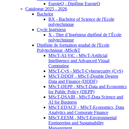
EuroteQ - Diplôme EuroteQ
Catalogue 2025 - 2026
Bachelor
BX - Bachelor of Science de l'Ecole
polytechnique
Cycle Ingénieur
X - Titre d’Ingénieur diplômé de l’École
polytechnique
Diplôme de formation gradué de l'Ecole
Polytechnique -MSc&T
MScT-AI-ViC - MScT-Artificial
Intelligence and Advanced Visual
Computing
MScT-CyS - MScT-Cybersecurity (CyS)
MScT-DDDF - MScT-Double Degree
Data and Finance (DDDF)
MScT-DEPP - MScT-Data and Economics
for Public Policy (DEPP)
MScT-DSAIB - MScT-Data Science and
AI for Business
MScT-EDACF - MScT-Economics, Data
Analytics and Corporate Finance
MScT-EESM - MScT-Environmental
Engineering and Sustainability
Management