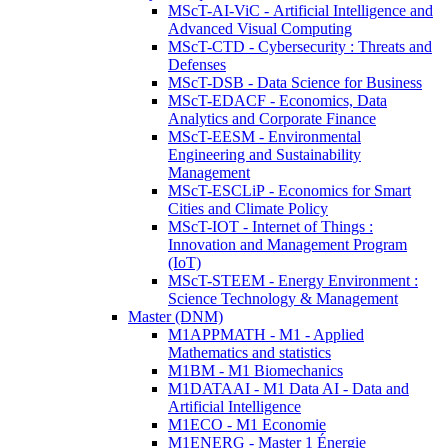
MScT-AI-ViC - Artificial Intelligence and
Advanced Visual Computing
MScT-CTD - Cybersecurity : Threats and
Defenses
MScT-DSB - Data Science for Business
MScT-EDACF - Economics, Data
Analytics and Corporate Finance
MScT-EESM - Environmental
Engineering and Sustainability
Management
MScT-ESCLiP - Economics for Smart
Cities and Climate Policy
MScT-IOT - Internet of Things :
Innovation and Management Program
(IoT)
MScT-STEEM - Energy Environment :
Science Technology & Management
Master (DNM)
M1APPMATH - M1 - Applied
Mathematics and statistics
M1BM - M1 Biomechanics
M1DATAAI - M1 Data AI - Data and
Artificial Intelligence
M1ECO - M1 Economie
M1ENERG - Master 1 Énergie