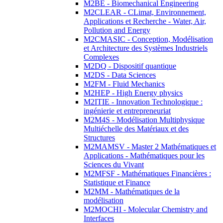
M2BE - Biomechanical Engineering
M2CLEAR - CLimat, Environnement,
Applications et Recherche - Water, Air,
Pollution and Energy
M2CMASIC - Conception, Modélisation
et Architecture des Systèmes Industriels
Complexes
M2DQ - Dispositif quantique
M2DS - Data Sciences
M2FM - Fluid Mechanics
M2HEP - High Energy physics
M2ITIE - Innovation Technologique :
ingénierie et entrepreneuriat
M2M4S - Modélisation Multiphysique
Multiéchelle des Matériaux et des
Structures
M2MAMSV - Master 2 Mathématiques et
Applications - Mathématiques pour les
Sciences du Vivant
M2MFSF - Mathématiques Financières :
Statistique et Finance
M2MM - Mathématiques de la
modélisation
M2MOCHI - Molecular Chemistry and
Interfaces