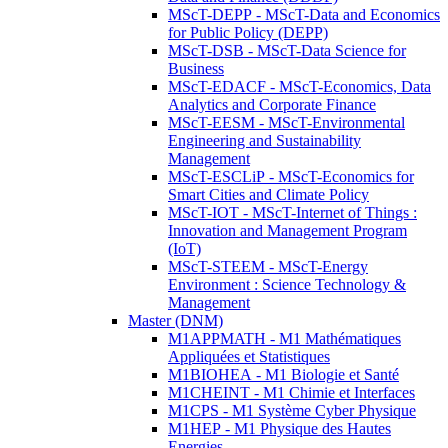
MScT-DEPP - MScT-Data and Economics
for Public Policy (DEPP)
MScT-DSB - MScT-Data Science for
Business
MScT-EDACF - MScT-Economics, Data
Analytics and Corporate Finance
MScT-EESM - MScT-Environmental
Engineering and Sustainability
Management
MScT-ESCLiP - MScT-Economics for
Smart Cities and Climate Policy
MScT-IOT - MScT-Internet of Things :
Innovation and Management Program
(IoT)
MScT-STEEM - MScT-Energy
Environment : Science Technology &
Management
Master (DNM)
M1APPMATH - M1 Mathématiques
Appliquées et Statistiques
M1BIOHEA - M1 Biologie et Santé
M1CHEINT - M1 Chimie et Interfaces
M1CPS - M1 Système Cyber Physique
M1HEP - M1 Physique des Hautes
Energies