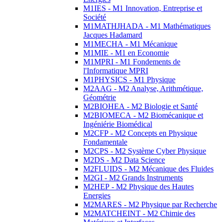
M1IES - M1 Innovation, Entreprise et
Société
M1MATHJHADA - M1 Mathématiques
Jacques Hadamard
M1MECHA - M1 Mécanique
M1MIE - M1 en Economie
M1MPRI - M1 Fondements de
l'Informatique MPRI
M1PHYSICS - M1 Physique
M2AAG - M2 Analyse, Arithmétique,
Géométrie
M2BIOHEA - M2 Biologie et Santé
M2BIOMECA - M2 Biomécanique et
Ingéniérie Biomédical
M2CFP - M2 Concepts en Physique
Fondamentale
M2CPS - M2 Système Cyber Physique
M2DS - M2 Data Science
M2FLUIDS - M2 Mécanique des Fluides
M2GI - M2 Grands Instruments
M2HEP - M2 Physique des Hautes
Energies
M2MARES - M2 Physique par Recherche
M2MATCHEINT - M2 Chimie des