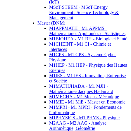
(IoT)
MScT-STEEM - MScT-Energy
Environment : Science Technology &
Management
Master (DNM)
M1APPMATH - M1 APPMS -
Mathématiques Appliquées et Statistiques
M1BIOHEA - M1 BH - Biologie et Santé
M1CHEINT - M1 CI - Chimie et
Interfaces
M1CPS - M1 CPS - Système Cyber
Physique
M1HEP - M1 HEP - Physique des Hautes
Energies
M1IES - M1 IES - Innovation, Entreprise
et Société
M1MATHJHADA - M1 MJH -
Mathématiques Jacques Hadamard
M1MECHA - M1 Mech - Mécanique
M1MIE - M1 MiE - Master en Economie
M1MPRI - M1 MPRI - Fondements de
l'Informatique
M1PHYSICS - M1 PHYS - Physique
M2AAG - M2 AAG - Analyse,
Arithmétique, Géométrie