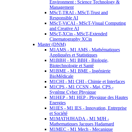
Environment : Science Technology &
Management
MScT-TRAI - MScT-Trust and
Responsible AI
MScT-ViCAI - MScT-Visual Computing
and Creative AI
MScT-XCin - MScT-Extended
Cinematography XCin
Master (DNM)
M1AMS - M1 AMS - Mathématiques
Appliquées et Statistiques
M1BBH - M1 BBH - Biologie,
Biotechnologie et Santé
M1BME - M1 BME - Ingénierie
BioMédicale
M1CHI - M1 CHI - Chimie et Interfaces
M1CPS - M1 CCSN - Maj. CPS -
Système Cyber Physique
M1HEP - M1 HEP - Physique des Hautes
Energies
M1IES - M1 IES - Innovation, Entreprise
et Société
M1MATHJHADA - M1 MJH -
Mathematiques Jacques Hadamard
M1MEC - M1 Mech - Mecanique