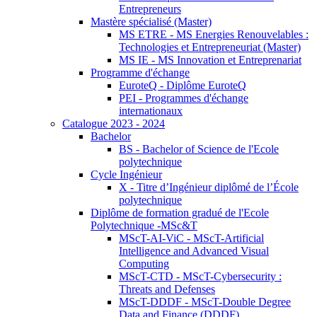
Entrepreneurs
Mastère spécialisé (Master)
MS ETRE - MS Energies Renouvelables :
Technologies et Entrepreneuriat (Master)
MS IE - MS Innovation et Entreprenariat
Programme d'échange
EuroteQ - Diplôme EuroteQ
PEI - Programmes d'échange
internationaux
Catalogue 2023 - 2024
Bachelor
BS - Bachelor of Science de l'Ecole
polytechnique
Cycle Ingénieur
X - Titre d’Ingénieur diplômé de l’École
polytechnique
Diplôme de formation gradué de l'Ecole
Polytechnique -MSc&T
MScT-AI-ViC - MScT-Artificial
Intelligence and Advanced Visual
Computing
MScT-CTD - MScT-Cybersecurity :
Threats and Defenses
MScT-DDDF - MScT-Double Degree
Data and Finance (DDDF)