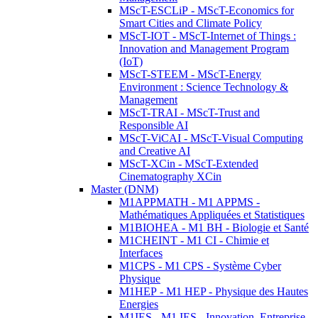
MScT-ESCLiP - MScT-Economics for
Smart Cities and Climate Policy
MScT-IOT - MScT-Internet of Things :
Innovation and Management Program
(IoT)
MScT-STEEM - MScT-Energy
Environment : Science Technology &
Management
MScT-TRAI - MScT-Trust and
Responsible AI
MScT-ViCAI - MScT-Visual Computing
and Creative AI
MScT-XCin - MScT-Extended
Cinematography XCin
Master (DNM)
M1APPMATH - M1 APPMS -
Mathématiques Appliquées et Statistiques
M1BIOHEA - M1 BH - Biologie et Santé
M1CHEINT - M1 CI - Chimie et
Interfaces
M1CPS - M1 CPS - Système Cyber
Physique
M1HEP - M1 HEP - Physique des Hautes
Energies
M1IES - M1 IES - Innovation, Entreprise