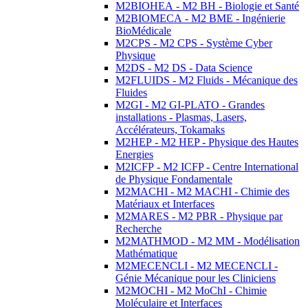
M2BIOHEA - M2 BH - Biologie et Santé
M2BIOMECA - M2 BME - Ingénierie
BioMédicale
M2CPS - M2 CPS - Système Cyber
Physique
M2DS - M2 DS - Data Science
M2FLUIDS - M2 Fluids - Mécanique des
Fluides
M2GI - M2 GI-PLATO - Grandes
installations - Plasmas, Lasers,
Accélérateurs, Tokamaks
M2HEP - M2 HEP - Physique des Hautes
Energies
M2ICFP - M2 ICFP - Centre International
de Physique Fondamentale
M2MACHI - M2 MACHI - Chimie des
Matériaux et Interfaces
M2MARES - M2 PBR - Physique par
Recherche
M2MATHMOD - M2 MM - Modélisation
Mathématique
M2MECENCLI - M2 MECENCLI -
Génie Mécanique pour les Cliniciens
M2MOCHI - M2 MoChI - Chimie
Moléculaire et Interfaces