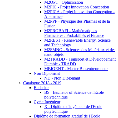
M2OPT - Optimisation
M2PIC - Projet Innovation Conception
M2PICA - Projet Innovation Conception -
Alternance
M2PPF - Physique des Plasmas et de la
Fusion
M2PROBAFI - Mathématiques
Financières : Probabilités et Finance
M2REST - Renewable Energy, Science
and Technology
M2SMNO - Sciences des Matériaux et des
nano-objets
M2TRADD - Transport et Développement
Durable - TRADD
MBIOENT - Master Bio-entrepreneur
Non Diplomant
ND - Non Diplomant
Catalogue 2018 - 2019
Bachelor
BS - Bachelor of Science de l'Ecole
polytechnique
Cycle Ingénieur
X - Diplôme d'ingénieur de l'Ecole
polytechnique
Diplôme de formation gradué de l'Ecole