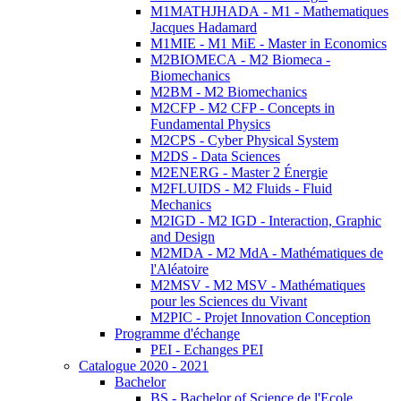
M1MATHJHADA - M1 - Mathematiques
Jacques Hadamard
M1MIE - M1 MiE - Master in Economics
M2BIOMECA - M2 Biomeca -
Biomechanics
M2BM - M2 Biomechanics
M2CFP - M2 CFP - Concepts in
Fundamental Physics
M2CPS - Cyber Physical System
M2DS - Data Sciences
M2ENERG - Master 2 Énergie
M2FLUIDS - M2 Fluids - Fluid
Mechanics
M2IGD - M2 IGD - Interaction, Graphic
and Design
M2MDA - M2 MdA - Mathématiques de
l'Aléatoire
M2MSV - M2 MSV - Mathématiques
pour les Sciences du Vivant
M2PIC - Projet Innovation Conception
Programme d'échange
PEI - Echanges PEI
Catalogue 2020 - 2021
Bachelor
BS - Bachelor of Science de l'Ecole