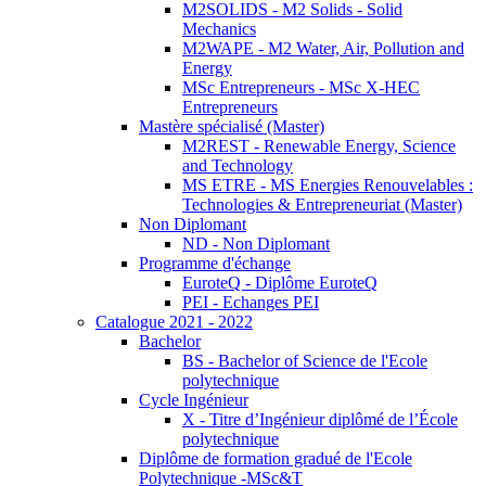
M2SOLIDS - M2 Solids - Solid
Mechanics
M2WAPE - M2 Water, Air, Pollution and
Energy
MSc Entrepreneurs - MSc X-HEC
Entrepreneurs
Mastère spécialisé (Master)
M2REST - Renewable Energy, Science
and Technology
MS ETRE - MS Energies Renouvelables :
Technologies & Entrepreneuriat (Master)
Non Diplomant
ND - Non Diplomant
Programme d'échange
EuroteQ - Diplôme EuroteQ
PEI - Echanges PEI
Catalogue 2021 - 2022
Bachelor
BS - Bachelor of Science de l'Ecole
polytechnique
Cycle Ingénieur
X - Titre d’Ingénieur diplômé de l’École
polytechnique
Diplôme de formation gradué de l'Ecole
Polytechnique -MSc&T