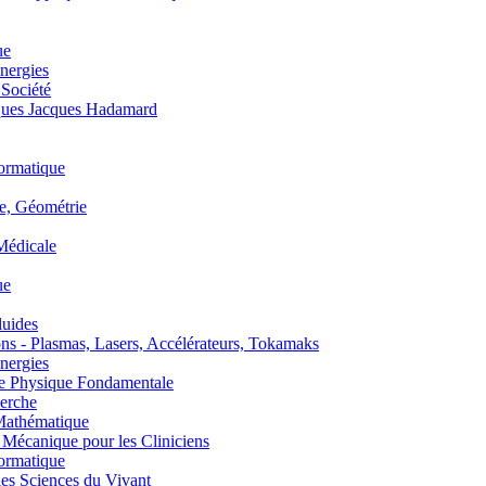
ue
nergies
 Société
es Jacques Hadamard
ormatique
, Géométrie
édicale
ue
uides
s - Plasmas, Lasers, Accélérateurs, Tokamaks
nergies
de Physique Fondamentale
erche
athématique
anique pour les Cliniciens
ormatique
s Sciences du Vivant