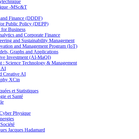
lytechnique
hnique -MSc&T
and Finance (DDDF)
r Public Policy (DEPP)
for Business
ytics and Corporate Finance
ring and Sustainability Management
ovation and Management Program (IoT)
ls, Graphs and Applications
ive Investment (AI-MaQI)
: Science Technology & Management
 AI
 Creative AI
aphy XCin
es et Statistiques
ie et Santé
le
Cyber Physique
nergies
 Société
es Jacques Hadamard