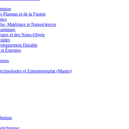
eption
lasmas et de la Fusion
ance
, Matériaux et Nanosciences
ntiques
aux et des Nano-Objets
lides
eloppement Durable
et Énergies
neurs
hnologies et Entrepreneuriat (Master)
chnique
lytechnique