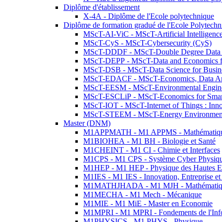
Diplôme d'établissement
X-4A - Diplôme de l'Ecole polytechnique
Diplôme de formation gradué de l'Ecole Polytec
MScT-AI-ViC - MScT-Artificial Intelligen
MScT-CyS - MScT-Cybersecurity (CyS)
MScT-DDDF - MScT-Double Degree Data 
MScT-DEPP - MScT-Data and Economics fo
MScT-DSB - MScT-Data Science for Busin
MScT-EDACF - MScT-Economics, Data Anal
MScT-EESM - MScT-Environmental Enginee
MScT-ESCLiP - MScT-Economics for Smart 
MScT-IOT - MScT-Internet of Things : Inn
MScT-STEEM - MScT-Energy Environment 
Master (DNM)
M1APPMATH - M1 APPMS - Mathématiques A
M1BIOHEA - M1 BH - Biologie et Santé
M1CHEINT - M1 CI - Chimie et Interfaces
M1CPS - M1 CPS - Système Cyber Physiq
M1HEP - M1 HEP - Physique des Hautes E
M1IES - M1 IES - Innovation, Entreprise et
M1MATHJHADA - M1 MJH - Mathématiqu
M1MECHA - M1 Mech - Mécanique
M1MIE - M1 MiE - Master en Economie
M1MPRI - M1 MPRI - Fondements de l'Inf
M1PHYSICS - M1 PHYS - Physique