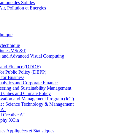
nique des Solides
, Pollution et Energies
chnique
lytechnique
hnique -MSc&T
ce and Advanced Visual Computing
and Finance (DDDF)
r Public Policy (DEPP)
for Business
ytics and Corporate Finance
ring and Sustainability Management
Cities and Climate Policy
ovation and Management Program (IoT)
: Science Technology & Management
 AI
 Creative AI
aphy XCin
ppliquées et Statistiques