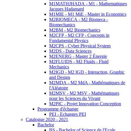
M1MATHJHADA - M1 - Mathematiques
Jacques Hadamard
M1MIE - M1 MiE - Master in Economics
M2BIOMECA - M2 Biomeca -
Biomechanics
M2BM - M2 Biomechanics
M2CFP - M2 CFP - Concepts in
Fundamental Physics
M2CPS - Cyber Physical System
M2DS - Data Sciences
M2ENERG - Master 2 Énergie
M2FLUIDS - M2 Fluids - Fluid
Mechanics
M2IGD - M2 IGD - Interaction, Graphic
and Design
M2MDA - M2 MdA - Mathématiques de
l'Aléatoire
M2MSV - M2 MSV - Mathématiques
pour les Sciences du Vivant
M2PIC - Projet Innovation Conception
Programme d'échange
PEI - Echanges PEI
Catalogue 2020 - 2021
Bachelor
BS - Bachelor of Science de l'Ecole