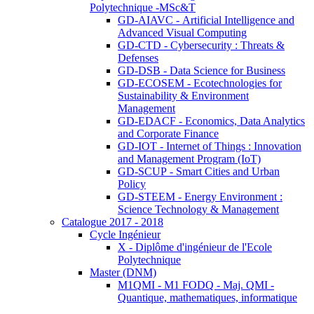
Polytechnique -MSc&T
GD-AIAVC - Artificial Intelligence and
Advanced Visual Computing
GD-CTD - Cybersecurity : Threats &
Defenses
GD-DSB - Data Science for Business
GD-ECOSEM - Ecotechnologies for
Sustainability & Environment
Management
GD-EDACF - Economics, Data Analytics
and Corporate Finance
GD-IOT - Internet of Things : Innovation
and Management Program (IoT)
GD-SCUP - Smart Cities and Urban
Policy
GD-STEEM - Energy Environment :
Science Technology & Management
Catalogue 2017 - 2018
Cycle Ingénieur
X - Diplôme d'ingénieur de l'Ecole
Polytechnique
Master (DNM)
M1QMI - M1 FODQ - Maj. QMI -
Quantique, mathematiques, informatique