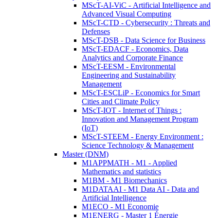
MScT-AI-ViC - Artificial Intelligence and
Advanced Visual Computing
MScT-CTD - Cybersecurity : Threats and
Defenses
MScT-DSB - Data Science for Business
MScT-EDACF - Economics, Data
Analytics and Corporate Finance
MScT-EESM - Environmental
Engineering and Sustainability
Management
MScT-ESCLiP - Economics for Smart
Cities and Climate Policy
MScT-IOT - Internet of Things :
Innovation and Management Program
(IoT)
MScT-STEEM - Energy Environment :
Science Technology & Management
Master (DNM)
M1APPMATH - M1 - Applied
Mathematics and statistics
M1BM - M1 Biomechanics
M1DATAAI - M1 Data AI - Data and
Artificial Intelligence
M1ECO - M1 Economie
M1ENERG - Master 1 Énergie