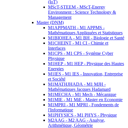
(IoT)
MScT-STEEM - MScT-Energy
Environment : Science Technology &
Management
Master (DNM)
M1APPMATH - M1 APPMS -
Mathématiques Appliquées et Statistiques
M1BIOHEA - M1 BH - Biologie et Santé
M1CHEINT - M1 CI - Chimie et
Interfaces
M1CPS - M1 CPS - Système Cyber
Physique
M1HEP - M1 HEP - Physique des Hautes
Energies
M1IES - M1 IES - Innovation, Entreprise
et Société
M1MATHJHADA - M1 MJH -
Mathématiques Jacques Hadamard
M1MECHA - M1 Mech - Mécanique
M1MIE - M1 MiE - Master en Economie
M1MPRI - M1 MPRI - Fondements de
l'Informatique
M1PHYSICS - M1 PHYS - Physique
M2AAG - M2 AAG - Analyse,
Arithmétique, Géométrie