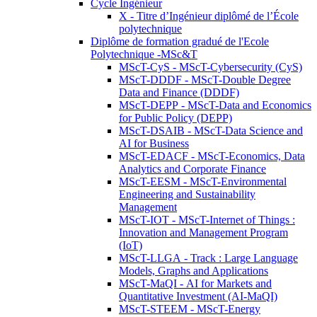
Cycle Ingénieur
X - Titre d’Ingénieur diplômé de l’École
polytechnique
Diplôme de formation gradué de l'Ecole
Polytechnique -MSc&T
MScT-CyS - MScT-Cybersecurity (CyS)
MScT-DDDF - MScT-Double Degree
Data and Finance (DDDF)
MScT-DEPP - MScT-Data and Economics
for Public Policy (DEPP)
MScT-DSAIB - MScT-Data Science and
AI for Business
MScT-EDACF - MScT-Economics, Data
Analytics and Corporate Finance
MScT-EESM - MScT-Environmental
Engineering and Sustainability
Management
MScT-IOT - MScT-Internet of Things :
Innovation and Management Program
(IoT)
MScT-LLGA - Track : Large Language
Models, Graphs and Applications
MScT-MaQI - AI for Markets and
Quantitative Investment (AI-MaQI)
MScT-STEEM - MScT-Energy