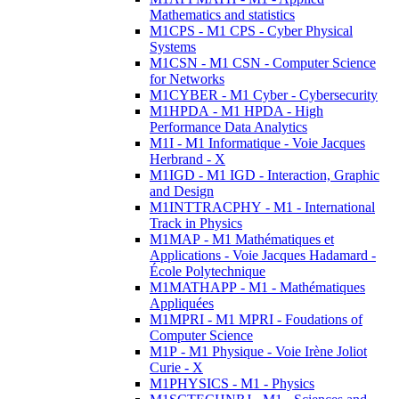
Mathematics and statistics
M1CPS - M1 CPS - Cyber Physical
Systems
M1CSN - M1 CSN - Computer Science
for Networks
M1CYBER - M1 Cyber - Cybersecurity
M1HPDA - M1 HPDA - High
Performance Data Analytics
M1I - M1 Informatique - Voie Jacques
Herbrand - X
M1IGD - M1 IGD - Interaction, Graphic
and Design
M1INTTRACPHY - M1 - International
Track in Physics
M1MAP - M1 Mathématiques et
Applications - Voie Jacques Hadamard -
École Polytechnique
M1MATHAPP - M1 - Mathématiques
Appliquées
M1MPRI - M1 MPRI - Foudations of
Computer Science
M1P - M1 Physique - Voie Irène Joliot
Curie - X
M1PHYSICS - M1 - Physics