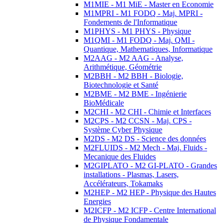
M1MIE - M1 MiE - Master en Economie
M1MPRI - M1 FODQ - Maj. MPRI -
Fondements de l'Informatique
M1PHYS - M1 PHYS - Physique
M1QMI - M1 FODQ - Maj. QMI -
Quantique, Mathematiques, Informatique
M2AAG - M2 AAG - Analyse,
Arithmétique, Géométrie
M2BBH - M2 BBH - Biologie,
Biotechnologie et Santé
M2BME - M2 BME - Ingénierie
BioMédicale
M2CHI - M2 CHI - Chimie et Interfaces
M2CPS - M2 CCSN - Maj. CPS -
Système Cyber Physique
M2DS - M2 DS - Science des données
M2FLUIDS - M2 Mech - Maj. Fluids -
Mecanique des Fluides
M2GIPLATO - M2 GI-PLATO - Grandes
installations - Plasmas, Lasers,
Accélérateurs, Tokamaks
M2HEP - M2 HEP - Physique des Hautes
Energies
M2ICFP - M2 ICFP - Centre International
de Physique Fondamentale