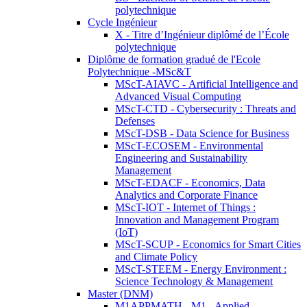
polytechnique
Cycle Ingénieur
X - Titre d’Ingénieur diplômé de l’École
polytechnique
Diplôme de formation gradué de l'Ecole
Polytechnique -MSc&T
MScT-AIAVC - Artificial Intelligence and
Advanced Visual Computing
MScT-CTD - Cybersecurity : Threats and
Defenses
MScT-DSB - Data Science for Business
MScT-ECOSEM - Environmental
Engineering and Sustainability
Management
MScT-EDACF - Economics, Data
Analytics and Corporate Finance
MScT-IOT - Internet of Things :
Innovation and Management Program
(IoT)
MScT-SCUP - Economics for Smart Cities
and Climate Policy
MScT-STEEM - Energy Environment :
Science Technology & Management
Master (DNM)
M1APPMATH - M1 - Applied