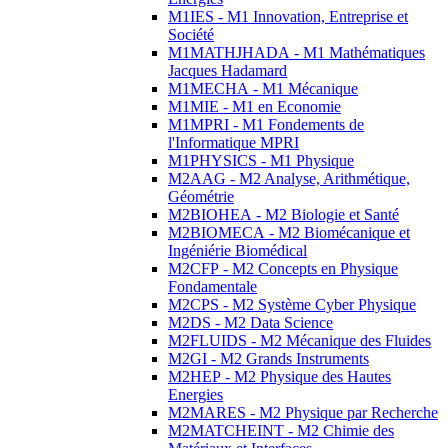
M1IES - M1 Innovation, Entreprise et
Société
M1MATHJHADA - M1 Mathématiques
Jacques Hadamard
M1MECHA - M1 Mécanique
M1MIE - M1 en Economie
M1MPRI - M1 Fondements de
l'Informatique MPRI
M1PHYSICS - M1 Physique
M2AAG - M2 Analyse, Arithmétique,
Géométrie
M2BIOHEA - M2 Biologie et Santé
M2BIOMECA - M2 Biomécanique et
Ingéniérie Biomédical
M2CFP - M2 Concepts en Physique
Fondamentale
M2CPS - M2 Système Cyber Physique
M2DS - M2 Data Science
M2FLUIDS - M2 Mécanique des Fluides
M2GI - M2 Grands Instruments
M2HEP - M2 Physique des Hautes
Energies
M2MARES - M2 Physique par Recherche
M2MATCHEINT - M2 Chimie des