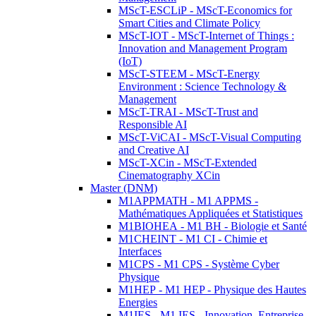
MScT-ESCLiP - MScT-Economics for
Smart Cities and Climate Policy
MScT-IOT - MScT-Internet of Things :
Innovation and Management Program
(IoT)
MScT-STEEM - MScT-Energy
Environment : Science Technology &
Management
MScT-TRAI - MScT-Trust and
Responsible AI
MScT-ViCAI - MScT-Visual Computing
and Creative AI
MScT-XCin - MScT-Extended
Cinematography XCin
Master (DNM)
M1APPMATH - M1 APPMS -
Mathématiques Appliquées et Statistiques
M1BIOHEA - M1 BH - Biologie et Santé
M1CHEINT - M1 CI - Chimie et
Interfaces
M1CPS - M1 CPS - Système Cyber
Physique
M1HEP - M1 HEP - Physique des Hautes
Energies
M1IES - M1 IES - Innovation, Entreprise