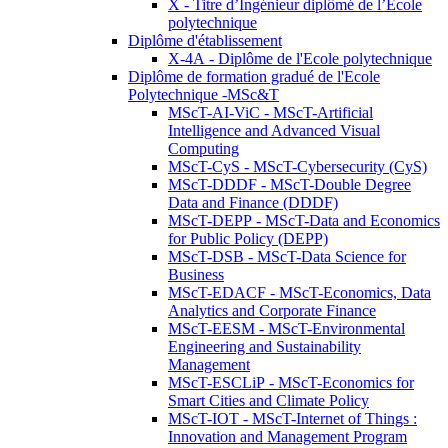
X - Titre d’Ingénieur diplômé de l’École
polytechnique
Diplôme d'établissement
X-4A - Diplôme de l'Ecole polytechnique
Diplôme de formation gradué de l'Ecole
Polytechnique -MSc&T
MScT-AI-ViC - MScT-Artificial
Intelligence and Advanced Visual
Computing
MScT-CyS - MScT-Cybersecurity (CyS)
MScT-DDDF - MScT-Double Degree
Data and Finance (DDDF)
MScT-DEPP - MScT-Data and Economics
for Public Policy (DEPP)
MScT-DSB - MScT-Data Science for
Business
MScT-EDACF - MScT-Economics, Data
Analytics and Corporate Finance
MScT-EESM - MScT-Environmental
Engineering and Sustainability
Management
MScT-ESCLiP - MScT-Economics for
Smart Cities and Climate Policy
MScT-IOT - MScT-Internet of Things :
Innovation and Management Program