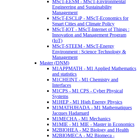
MScT-EESM - MScT-Environmental
Engineering and Sustainability
Management
MScT-ESCLiP - MScT-Economics for
Smart Cities and Climate Policy
MScT-IOT - MScT-Internet of Things :
Innovation and Management Program
(IoT)
MScT-STEEM - MScT-Energy
Environment : Science Technology &
Management
Master (DNM)
M1APPMATH - M1 Applied Mathematics
and statistics
M1CHEINT - M1 Chemistry and
Interfaces
M1CPS - M1 CPS - Cyber Physical
Systems
M1HEP - M1 High Energy Physics
M1MATHJHADA - M1 Mathematiques
Jacques Hadamard
M1MECHA - M1 Mechanics
M1MIE - M1 MIE - Master in Economics
M2BIOHEA - M2 Biology and Health
M2BIOMECA - M2 Biomeca -