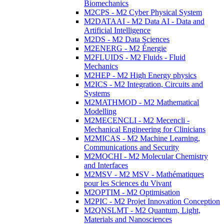
Biomechanics
M2CPS - M2 Cyber Physical System
M2DATAAI - M2 Data AI - Data and
Artificial Intelligence
M2DS - M2 Data Sciences
M2ENERG - M2 Énergie
M2FLUIDS - M2 Fluids - Fluid
Mechanics
M2HEP - M2 High Energy physics
M2ICS - M2 Integration, Circuits and
Systems
M2MATHMOD - M2 Mathematical
Modelling
M2MECENCLI - M2 Mecencli -
Mechanical Engineering for Clinicians
M2MICAS - M2 Machine Learning,
Communications and Security
M2MOCHI - M2 Molecular Chemistry
and Interfaces
M2MSV - M2 MSV - Mathématiques
pour les Sciences du Vivant
M2OPTIM - M2 Optimisation
M2PIC - M2 Projet Innovation Conception
M2QNSLMT - M2 Quantum, Light,
Materials and Nanosciences