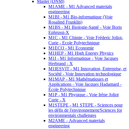
Master (DNM)
M1AME - M1 Advanced materials
engineering
M1BI - M1 Bio-informatique (Voie
Rosalind Franklin)
M1BS - M1 Biologie-Santé - Voie Boris
Ephrussi-X
M1C - M1 Chimie - Voie Fréderic Joliot-
Curie - Ecole Polytechnique
M1ECO - M1 Economie
M1HEP - M1 High Energy Physics
M1I - M1 Informatique - Voie Jacques
Herbrand - X
M1IESVIT - M1 Innovation, Entreprise, et
Société - Voie Innovation technologique
M1MAP - M1 Mathématiques et
Applications - Voie Jacques Hadamard -
École Polytechnique
M1P - M1 Physique - Voie Irène Joliot
Curie - X
M1STEPE - M1 STEPE - Sciences pour
les défis de l'environnement/Sciences for
environmentals challenges
M2AME - Advanced materials
engineering