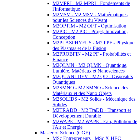
M2MPRI - M2 MPRI - Fondements de
l'Informatique
M2MSV - M2 MSV - Mathématiques
pour les Sciences du Vivant
M2OPTIM - M2 OPT - Optimisation
M2PIC - M2 PIC - Projet, Innovation,
Conception
M2PLASPHYFUS - M2 PPF - Physique
des Plasmas et de la Fusion
M2PROBFIN - M2 PF - Probabilités et
Finance
M2QLMN - M2 QLMN - Quantique,
Lumière, Matériaux et Nanosciences
M2QUANTDEV - M2 QD - Dispositifs
Quantiques
M2SMNO - M2 SMNO - Science des
Matériaux et des Nano-Objets
M2SOLIDS - M2 Solids - Mécanique des
Solides
M2TRADD - M2 TraDD - Transport et
Développement Durable
M2WAPE - M2 WAPE - Eau, Pollution de
l'Air et Energie
Master of Science (CGE)
MSc Entrepreneurs - MSc X-HEC