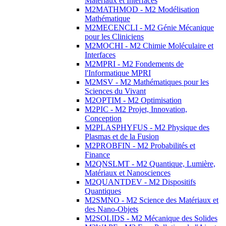
Matériaux et Interfaces
M2MATHMOD - M2 Modélisation
Mathématique
M2MECENCLI - M2 Génie Mécanique
pour les Cliniciens
M2MOCHI - M2 Chimie Moléculaire et
Interfaces
M2MPRI - M2 Fondements de
l'Informatique MPRI
M2MSV - M2 Mathématiques pour les
Sciences du Vivant
M2OPTIM - M2 Optimisation
M2PIC - M2 Projet, Innovation,
Conception
M2PLASPHYFUS - M2 Physique des
Plasmas et de la Fusion
M2PROBFIN - M2 Probabilités et
Finance
M2QNSLMT - M2 Quantique, Lumière,
Matériaux et Nanosciences
M2QUANTDEV - M2 Dispositifs
Quantiques
M2SMNO - M2 Science des Matériaux et
des Nano-Objets
M2SOLIDS - M2 Mécanique des Solides