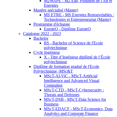
M2WAPE - M2 Eau, Pollution de l'Air et
Energies
Mastère spécialisé (Master)
MS ETRE - MS Energies Renouvelables :
Technologies et Entrepreneuriat (Master)
Programme d'échange
EuroteQ - Diplôme EuroteQ
Catalogue 2022 - 2023
Bachelor
BS - Bachelor of Science de l'Ecole
polytechnique
Cycle Ingénieur
X - Titre d’Ingénieur diplômé de l’École
polytechnique
Diplôme de formation gradué de l'Ecole
Polytechnique -MSc&T
MScT-AI-ViC - MScT-Artificial
Intelligence and Advanced Visual
Computing
MScT-CTD - MScT-Cybersecurity :
Threats and Defenses
MScT-DSB - MScT-Data Science for
Business
MScT-EDACF - MScT-Economics, Data
Analytics and Corporate Finance