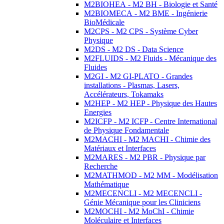
M2BIOHEA - M2 BH - Biologie et Santé
M2BIOMECA - M2 BME - Ingénierie
BioMédicale
M2CPS - M2 CPS - Système Cyber
Physique
M2DS - M2 DS - Data Science
M2FLUIDS - M2 Fluids - Mécanique des
Fluides
M2GI - M2 GI-PLATO - Grandes
installations - Plasmas, Lasers,
Accélérateurs, Tokamaks
M2HEP - M2 HEP - Physique des Hautes
Energies
M2ICFP - M2 ICFP - Centre International
de Physique Fondamentale
M2MACHI - M2 MACHI - Chimie des
Matériaux et Interfaces
M2MARES - M2 PBR - Physique par
Recherche
M2MATHMOD - M2 MM - Modélisation
Mathématique
M2MECENCLI - M2 MECENCLI -
Génie Mécanique pour les Cliniciens
M2MOCHI - M2 MoChI - Chimie
Moléculaire et Interfaces