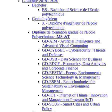
Catalogue 2019 - 2020
Bachelor
BS - Bachelor of Science de l'Ecole
polytechnique
Cycle Ingénieur
X - Diplôme d'ingénieur de l'Ecole
polytechnique
Diplôme de formation gradué de l'Ecole
Polytechnique -MSc&T
GD-AIM - Artificial Intelligence and
Advanced Visual Computing
GD-CYBSEC - Cybersecurity : Threats
and Defenses
GD-DSB - Data Science for Business
GD-EDCF - Economics, Data Analytics
and Corporate Finance
GD-EESTM - Energy Environment :
Science Technology & Management
GD-ESEM - Ecotechnologies for
Sustainability & Environment
Management
GD-IOT - Internet of Things : Innovation
and Management Program (IoT)
GD-SCUP - Smart Cities and Urban
Policy