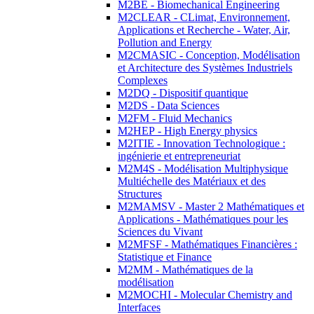
M2BE - Biomechanical Engineering
M2CLEAR - CLimat, Environnement,
Applications et Recherche - Water, Air,
Pollution and Energy
M2CMASIC - Conception, Modélisation
et Architecture des Systèmes Industriels
Complexes
M2DQ - Dispositif quantique
M2DS - Data Sciences
M2FM - Fluid Mechanics
M2HEP - High Energy physics
M2ITIE - Innovation Technologique :
ingénierie et entrepreneuriat
M2M4S - Modélisation Multiphysique
Multiéchelle des Matériaux et des
Structures
M2MAMSV - Master 2 Mathématiques et
Applications - Mathématiques pour les
Sciences du Vivant
M2MFSF - Mathématiques Financières :
Statistique et Finance
M2MM - Mathématiques de la
modélisation
M2MOCHI - Molecular Chemistry and
Interfaces