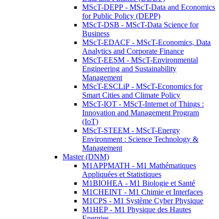
MScT-DEPP - MScT-Data and Economics
for Public Policy (DEPP)
MScT-DSB - MScT-Data Science for
Business
MScT-EDACF - MScT-Economics, Data
Analytics and Corporate Finance
MScT-EESM - MScT-Environmental
Engineering and Sustainability
Management
MScT-ESCLiP - MScT-Economics for
Smart Cities and Climate Policy
MScT-IOT - MScT-Internet of Things :
Innovation and Management Program
(IoT)
MScT-STEEM - MScT-Energy
Environment : Science Technology &
Management
Master (DNM)
M1APPMATH - M1 Mathématiques
Appliquées et Statistiques
M1BIOHEA - M1 Biologie et Santé
M1CHEINT - M1 Chimie et Interfaces
M1CPS - M1 Système Cyber Physique
M1HEP - M1 Physique des Hautes
Energies