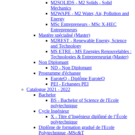
M2SOLIDS - M2 Solids - Solid
Mechanics
M2WAPE - M2 Water, Air, Pollution and
Energy
MSc Entrepreneurs - MSc X-HEC
Entrepreneurs
Mastère spécialisé (Master)
M2REST - Renewable Energy, Science
and Technology
MS ETRE - MS Energies Renouvelables :
Technologies & Entrepreneuriat (Master)
Non Diplomant
ND - Non Diplomant
Programme d'échange
EuroteQ - Diplôme EuroteQ
PEI - Echanges PEI
Catalogue 2021 - 2022
Bachelor
BS - Bachelor of Science de l'Ecole
polytechnique
Cycle Ingénieur
X - Titre d’Ingénieur diplômé de l’École
polytechnique
Diplôme de formation gradué de l'Ecole
Polytechnique -MSc&T