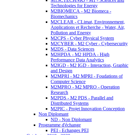
M1SCTECHNRJ - M1 - Sciences and
Technologies for Energy
M2BIOMECA - M2 Biomeca -
Biomechanics
M2CLEAR - CLimat, Environnement,
Applications et Recherche - Water, Air,
Pollution and Energy
M2CPS - Cyber Physical System
M2CYBER - M2 Cyber - Cybersecurity
M2DS - Data Sciences
M2HPDA - M2 HPDA - High
Performance Data Analytics
M2IGD - M2 IGD - Interaction, Graphic
and Design
M2MPRI - M2 MPRI - Foudations of
Computer Science
M2MPRO - M2 MPRO - Operation
Research
M2PDS - M2 PDS - Parallel and
Distributed Systems
M2PIC - Projet Innovation Conception
Non Diplomant
ND - Non Diplomant
Programme d'échange
PEI - Echanges PEI