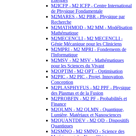
Energies
M2ICFP - M2 ICFP - Centre International
de Physique Fondamentale
M2MARES - M2 PBR - Physique par
Recherche
M2MATHMOD - M2 MM - Modélisation
Mathématique
M2MECENCLI - M2 MECENCLI -
Génie Mécanique pour les Cliniciens
M2MPRI - M2 MPRI - Fondements de
l'Informatique
M2MSV - M2 MSV - Mathématiques
pour les Sciences du Vivant
M2OPTIM - M2 OPT - Optimisation
M2PIC - M2 PIC - Projet, Innovation,
Conception
M2PLASPHYFUS - M2 PPF - Physique
des Plasmas et de la Fusion
M2PROBFIN - M2 PF - Probabilités et
Finance
M2QLMN - M2 QLMN - Quantique,
Lumière, Matériaux et Nanosciences
M2QUANTDEV - M2 QD - Dispositifs
Quantiques
M2SMNO - M2 SMNO - Science des