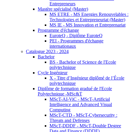
Entrepreneurs
Mastère spécialisé (Master)
MS ETRE - MS Energies Renouvelables :
Technologies et Entrepreneuriat (Master)
MS IE - MS Innovation et Entreprenariat
Programme d'échange
EuroteQ - Diplôme EuroteQ
PEI - Programmes d'échange
internationaux
Catalogue 2023 - 2024
Bachelor
BS - Bachelor of Science de l'Ecole
polytechnique
Cycle Ingénieur
X - Titre d’Ingénieur diplômé de l’École
polytechnique
Diplôme de formation gradué de l'Ecole
Polytechnique -MSc&T
MScT-AI-ViC - MScT-Artificial
Intelligence and Advanced Visual
Computing
MScT-CTD - MScT-Cybersecurity :
Threats and Defenses
MScT-DDDF - MScT-Double Degree
Data and Finance (DDDF)