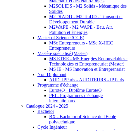
Matériaux et des Nano-Objets
M2SOLIDS - M2 Solids - Mécanique des
Solides
M2TRADD - M2 TraDD - Transport et
Développement Durable
M2WAPE - M2 WAPE - Eau, Air,
Pollution et Énergies
Master of Science (CGE)
MSc Entrepreneurs - MSc X-HEC
Entrepreneurs
Mastère spécialisé (Master)
MS ETRE - MS Energies Renouvelables :
Technologies et Entrepreneuriat (Master)
MS IE - MS Innovation et Entreprenariat
Non Diplomant
AUD_IPParis - AUDITEURS - IP Paris
Programme d'échange
EuroteQ - Diplôme EuroteQ
PEI - Programmes d'échange
internationaux
Catalogue 2024 - 2025
Bachelor
BX - Bachelor of Science de l'Ecole
polytechnique
Cycle Ingénieur