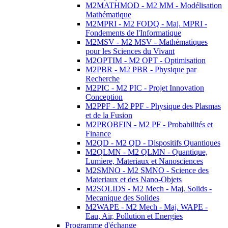
M2MATHMOD - M2 MM - Modélisation
Mathématique
M2MPRI - M2 FODQ - Maj. MPRI -
Fondements de l'Informatique
M2MSV - M2 MSV - Mathématiques
pour les Sciences du Vivant
M2OPTIM - M2 OPT - Optimisation
M2PBR - M2 PBR - Physique par
Recherche
M2PIC - M2 PIC - Projet Innovation
Conception
M2PPF - M2 PPF - Physique des Plasmas
et de la Fusion
M2PROBFIN - M2 PF - Probabilités et
Finance
M2QD - M2 QD - Dispositifs Quantiques
M2QLMN - M2 QLMN - Quantique,
Lumiere, Materiaux et Nanosciences
M2SMNO - M2 SMNO - Science des
Materiaux et des Nano-Objets
M2SOLIDS - M2 Mech - Maj. Solids -
Mecanique des Solides
M2WAPE - M2 Mech - Maj. WAPE -
Eau, Air, Pollution et Energies
Programme d'échange