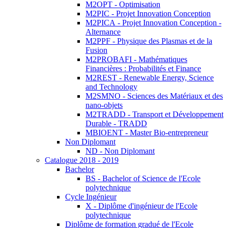
M2OPT - Optimisation
M2PIC - Projet Innovation Conception
M2PICA - Projet Innovation Conception -
Alternance
M2PPF - Physique des Plasmas et de la
Fusion
M2PROBAFI - Mathématiques
Financières : Probabilités et Finance
M2REST - Renewable Energy, Science
and Technology
M2SMNO - Sciences des Matériaux et des
nano-objets
M2TRADD - Transport et Développement
Durable - TRADD
MBIOENT - Master Bio-entrepreneur
Non Diplomant
ND - Non Diplomant
Catalogue 2018 - 2019
Bachelor
BS - Bachelor of Science de l'Ecole
polytechnique
Cycle Ingénieur
X - Diplôme d'ingénieur de l'Ecole
polytechnique
Diplôme de formation gradué de l'Ecole