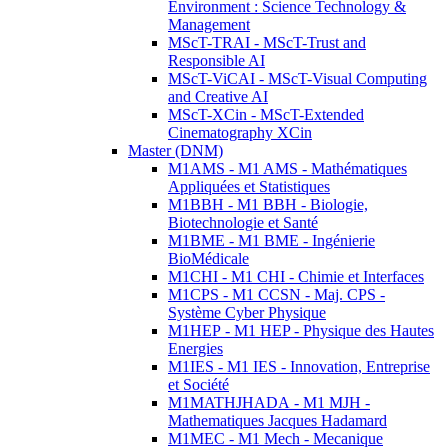
Environment : Science Technology &
Management
MScT-TRAI - MScT-Trust and
Responsible AI
MScT-ViCAI - MScT-Visual Computing
and Creative AI
MScT-XCin - MScT-Extended
Cinematography XCin
Master (DNM)
M1AMS - M1 AMS - Mathématiques
Appliquées et Statistiques
M1BBH - M1 BBH - Biologie,
Biotechnologie et Santé
M1BME - M1 BME - Ingénierie
BioMédicale
M1CHI - M1 CHI - Chimie et Interfaces
M1CPS - M1 CCSN - Maj. CPS -
Système Cyber Physique
M1HEP - M1 HEP - Physique des Hautes
Energies
M1IES - M1 IES - Innovation, Entreprise
et Société
M1MATHJHADA - M1 MJH -
Mathematiques Jacques Hadamard
M1MEC - M1 Mech - Mecanique