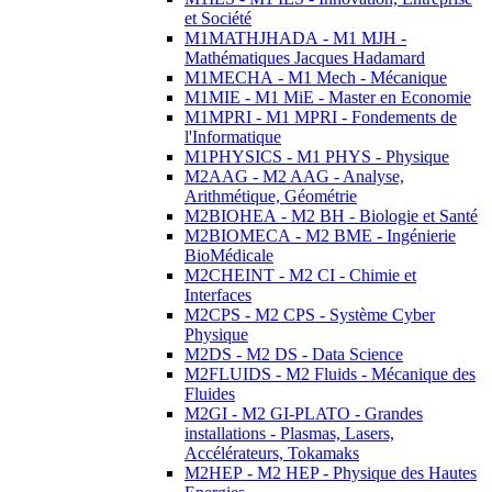
et Société
M1MATHJHADA - M1 MJH -
Mathématiques Jacques Hadamard
M1MECHA - M1 Mech - Mécanique
M1MIE - M1 MiE - Master en Economie
M1MPRI - M1 MPRI - Fondements de
l'Informatique
M1PHYSICS - M1 PHYS - Physique
M2AAG - M2 AAG - Analyse,
Arithmétique, Géométrie
M2BIOHEA - M2 BH - Biologie et Santé
M2BIOMECA - M2 BME - Ingénierie
BioMédicale
M2CHEINT - M2 CI - Chimie et
Interfaces
M2CPS - M2 CPS - Système Cyber
Physique
M2DS - M2 DS - Data Science
M2FLUIDS - M2 Fluids - Mécanique des
Fluides
M2GI - M2 GI-PLATO - Grandes
installations - Plasmas, Lasers,
Accélérateurs, Tokamaks
M2HEP - M2 HEP - Physique des Hautes