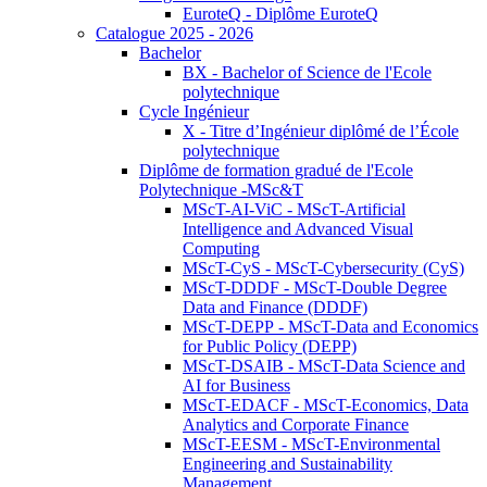
EuroteQ - Diplôme EuroteQ
Catalogue 2025 - 2026
Bachelor
BX - Bachelor of Science de l'Ecole
polytechnique
Cycle Ingénieur
X - Titre d’Ingénieur diplômé de l’École
polytechnique
Diplôme de formation gradué de l'Ecole
Polytechnique -MSc&T
MScT-AI-ViC - MScT-Artificial
Intelligence and Advanced Visual
Computing
MScT-CyS - MScT-Cybersecurity (CyS)
MScT-DDDF - MScT-Double Degree
Data and Finance (DDDF)
MScT-DEPP - MScT-Data and Economics
for Public Policy (DEPP)
MScT-DSAIB - MScT-Data Science and
AI for Business
MScT-EDACF - MScT-Economics, Data
Analytics and Corporate Finance
MScT-EESM - MScT-Environmental
Engineering and Sustainability
Management