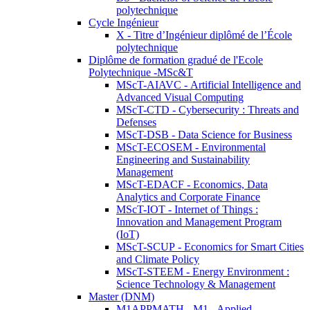
polytechnique
Cycle Ingénieur
X - Titre d’Ingénieur diplômé de l’École
polytechnique
Diplôme de formation gradué de l'Ecole
Polytechnique -MSc&T
MScT-AIAVC - Artificial Intelligence and
Advanced Visual Computing
MScT-CTD - Cybersecurity : Threats and
Defenses
MScT-DSB - Data Science for Business
MScT-ECOSEM - Environmental
Engineering and Sustainability
Management
MScT-EDACF - Economics, Data
Analytics and Corporate Finance
MScT-IOT - Internet of Things :
Innovation and Management Program
(IoT)
MScT-SCUP - Economics for Smart Cities
and Climate Policy
MScT-STEEM - Energy Environment :
Science Technology & Management
Master (DNM)
M1APPMATH - M1 - Applied