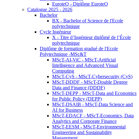
EuroteQ - Diplôme EuroteQ
Catalogue 2025 - 2026
Bachelor
BX - Bachelor of Science de l'Ecole
polytechnique
Cycle Ingénieur
X - Titre d’Ingénieur diplômé de l’École
polytechnique
Diplôme de formation gradué de l'Ecole
Polytechnique -MSc&T
MScT-AI-ViC - MScT-Artificial
Intelligence and Advanced Visual
Computing
MScT-CyS - MScT-Cybersecurity (CyS)
MScT-DDDF - MScT-Double Degree
Data and Finance (DDDF)
MScT-DEPP - MScT-Data and Economics
for Public Policy (DEPP)
MScT-DSAIB - MScT-Data Science and
AI for Business
MScT-EDACF - MScT-Economics, Data
Analytics and Corporate Finance
MScT-EESM - MScT-Environmental
Engineering and Sustainability
Management