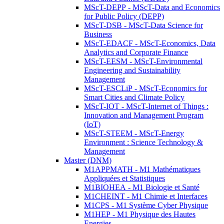
MScT-DEPP - MScT-Data and Economics
for Public Policy (DEPP)
MScT-DSB - MScT-Data Science for
Business
MScT-EDACF - MScT-Economics, Data
Analytics and Corporate Finance
MScT-EESM - MScT-Environmental
Engineering and Sustainability
Management
MScT-ESCLiP - MScT-Economics for
Smart Cities and Climate Policy
MScT-IOT - MScT-Internet of Things :
Innovation and Management Program
(IoT)
MScT-STEEM - MScT-Energy
Environment : Science Technology &
Management
Master (DNM)
M1APPMATH - M1 Mathématiques
Appliquées et Statistiques
M1BIOHEA - M1 Biologie et Santé
M1CHEINT - M1 Chimie et Interfaces
M1CPS - M1 Système Cyber Physique
M1HEP - M1 Physique des Hautes
Energies