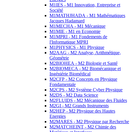
M1IES - M1 Innovation, Entreprise et
Société
M1MATHJHADA - M1 Mathématiques
Jacques Hadamard
M1MECHA - M1 Mécanique
M1MIE - M1 en Economie
M1MPRI - M1 Fondements de
l'Informatique MPRI
M1PHYSICS - M1 Physique
M2AAG - M2 Analyse, Arithmétique,
Géométrie
M2BIOHEA - M2 Biologie et Santé
M2BIOMECA - M2 Biomécanique et
Ingéniérie Biomédical
M2CFP - M2 Concepts en Physique
Fondamentale
M2CPS - M2 Système Cyber Physique
M2DS - M2 Data Science
M2FLUIDS - M2 Mécanique des Fluides
M2GI - M2 Grands Instruments
M2HEP - M2 Physique des Hautes
Energies
M2MARES - M2 Physique par Recherche
M2MATCHEINT - M2 Chimie des