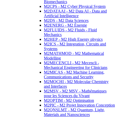
Biomechanics
M2CPS - M2 Cyber Physical System
M2DATAAI - M2 Data AI - Data and
Artificial Intelligence
M2DS - M2 Data Sciences
M2ENERG - M2 Énergie
M2FLUIDS - M2 Fluids - Fluid
Mechanics
M2HEP - M2 High Energy physics
M2ICS - M2 Integration, Circuits and
Systems
M2MATHMOD - M2 Mathematical
Modelling
M2MECENCLI - M2 Mecencli -
Mechanical Engineering for Clinicians
M2MICAS - M2 Machine Learning,
Communications and Security
M2MOCHI - M2 Molecular Chemistry
and Interfaces
M2MSV - M2 MSV - Mathématiques
pour les Sciences du Vivant
M2OPTIM - M2 Optimisation
M2PIC - M2 Projet Innovation Conception
M2QNSLMT - M2 Quantum, Light,
Materials and Nanosciences