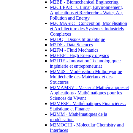
M2BE - Biomechanical Engineering
M2CLEAR - CLimat, Environnement,
Applications et Recherche - Water, Air,
Pollution and Energy
M2CMASIC - Conception, Modélisation
et Architecture des Systèmes Industriels
Complexes
M2DQ - Dispositif quantique
M2DS - Data Sciences
M2FM - Fluid Mechanics
M2HEP - High Energy physics
M2ITIE - Innovation Technologique :
ingénierie et entrepreneuriat
M2M4S - Modélisation Multiphysique
Multiéchelle des Matériaux et des
Structures
M2MAMSV - Master 2 Mathématiques et
Applications - Mathématiques pour les
Sciences du Vivant
M2MFSF - Mathématiques Financières :
Statistique et Finance
M2MM - Mathématiques de la
modélisation
M2MOCHI - Molecular Chemistry and
Interfaces