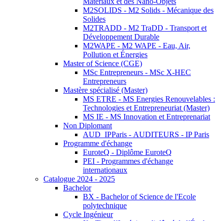
Matériaux et des Nano-Objets
M2SOLIDS - M2 Solids - Mécanique des
Solides
M2TRADD - M2 TraDD - Transport et
Développement Durable
M2WAPE - M2 WAPE - Eau, Air,
Pollution et Énergies
Master of Science (CGE)
MSc Entrepreneurs - MSc X-HEC
Entrepreneurs
Mastère spécialisé (Master)
MS ETRE - MS Energies Renouvelables :
Technologies et Entrepreneuriat (Master)
MS IE - MS Innovation et Entreprenariat
Non Diplomant
AUD_IPParis - AUDITEURS - IP Paris
Programme d'échange
EuroteQ - Diplôme EuroteQ
PEI - Programmes d'échange
internationaux
Catalogue 2024 - 2025
Bachelor
BX - Bachelor of Science de l'Ecole
polytechnique
Cycle Ingénieur