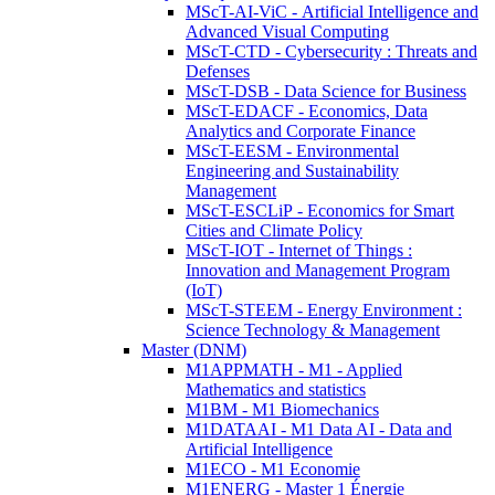
MScT-AI-ViC - Artificial Intelligence and
Advanced Visual Computing
MScT-CTD - Cybersecurity : Threats and
Defenses
MScT-DSB - Data Science for Business
MScT-EDACF - Economics, Data
Analytics and Corporate Finance
MScT-EESM - Environmental
Engineering and Sustainability
Management
MScT-ESCLiP - Economics for Smart
Cities and Climate Policy
MScT-IOT - Internet of Things :
Innovation and Management Program
(IoT)
MScT-STEEM - Energy Environment :
Science Technology & Management
Master (DNM)
M1APPMATH - M1 - Applied
Mathematics and statistics
M1BM - M1 Biomechanics
M1DATAAI - M1 Data AI - Data and
Artificial Intelligence
M1ECO - M1 Economie
M1ENERG - Master 1 Énergie