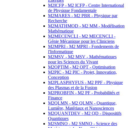
Energies
M2ICFP - M2 ICFP - Centre International
de Physique Fondamentale
M2MARES - M2 PBR - Physique par
Recherche
M2MATHMOD - M2 MM - Modélisation
Mathématique
M2MECENCLI - M2 MECENCLI -
Génie Mécanique pour les Cliniciens
M2MPRI - M2 MPRI - Fondements de
l'Informatique
M2MSV - M2 MSV - Mathématiques
pour les Sciences du Vivant
M2OPTIM - M2 OPT - Optimisation
M2PIC - M2 PIC - Projet, Innovation,
Conception
M2PLASPHYFUS - M2 PPF - Physique
des Plasmas et de la Fusion
M2PROBFIN - M2 PF - Probabilités et
Finance
M2QLMN - M2 QLMN - Quantique,
Lumière, Matériaux et Nanosciences
M2QUANTDEV - M2 QD - Dispositifs
Quantiques
M2SMNO - M2 SMNO - Science des