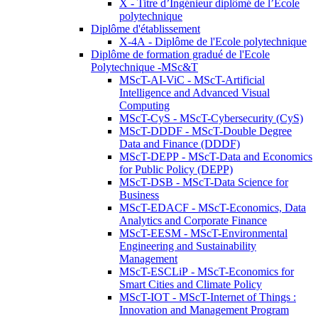
X - Titre d’Ingénieur diplômé de l’École
polytechnique
Diplôme d'établissement
X-4A - Diplôme de l'Ecole polytechnique
Diplôme de formation gradué de l'Ecole
Polytechnique -MSc&T
MScT-AI-ViC - MScT-Artificial
Intelligence and Advanced Visual
Computing
MScT-CyS - MScT-Cybersecurity (CyS)
MScT-DDDF - MScT-Double Degree
Data and Finance (DDDF)
MScT-DEPP - MScT-Data and Economics
for Public Policy (DEPP)
MScT-DSB - MScT-Data Science for
Business
MScT-EDACF - MScT-Economics, Data
Analytics and Corporate Finance
MScT-EESM - MScT-Environmental
Engineering and Sustainability
Management
MScT-ESCLiP - MScT-Economics for
Smart Cities and Climate Policy
MScT-IOT - MScT-Internet of Things :
Innovation and Management Program