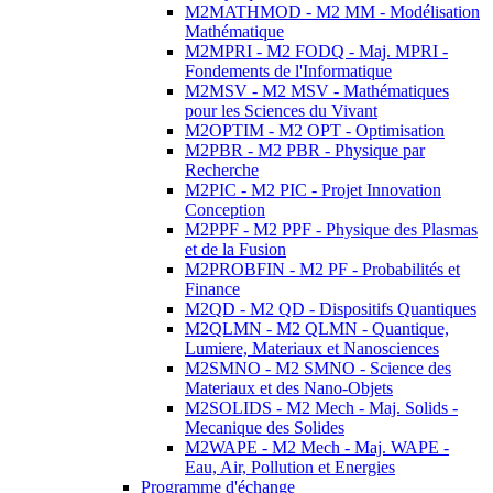
M2MATHMOD - M2 MM - Modélisation
Mathématique
M2MPRI - M2 FODQ - Maj. MPRI -
Fondements de l'Informatique
M2MSV - M2 MSV - Mathématiques
pour les Sciences du Vivant
M2OPTIM - M2 OPT - Optimisation
M2PBR - M2 PBR - Physique par
Recherche
M2PIC - M2 PIC - Projet Innovation
Conception
M2PPF - M2 PPF - Physique des Plasmas
et de la Fusion
M2PROBFIN - M2 PF - Probabilités et
Finance
M2QD - M2 QD - Dispositifs Quantiques
M2QLMN - M2 QLMN - Quantique,
Lumiere, Materiaux et Nanosciences
M2SMNO - M2 SMNO - Science des
Materiaux et des Nano-Objets
M2SOLIDS - M2 Mech - Maj. Solids -
Mecanique des Solides
M2WAPE - M2 Mech - Maj. WAPE -
Eau, Air, Pollution et Energies
Programme d'échange