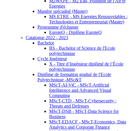
M2WAPE - M2 Eau, Pollution de l'Air et
Energies
Mastère spécialisé (Master)
MS ETRE - MS Energies Renouvelables :
Technologies et Entrepreneuriat (Master)
Programme d'échange
EuroteQ - Diplôme EuroteQ
Catalogue 2022 - 2023
Bachelor
BS - Bachelor of Science de l'Ecole
polytechnique
Cycle Ingénieur
X - Titre d’Ingénieur diplômé de l’École
polytechnique
Diplôme de formation gradué de l'Ecole
Polytechnique -MSc&T
MScT-AI-ViC - MScT-Artificial
Intelligence and Advanced Visual
Computing
MScT-CTD - MScT-Cybersecurity :
Threats and Defenses
MScT-DSB - MScT-Data Science for
Business
MScT-EDACF - MScT-Economics, Data
Analytics and Corporate Finance