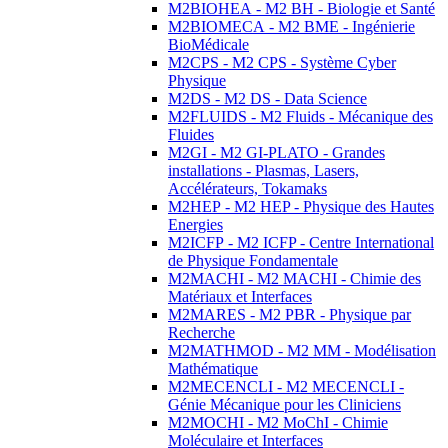
M2BIOHEA - M2 BH - Biologie et Santé
M2BIOMECA - M2 BME - Ingénierie
BioMédicale
M2CPS - M2 CPS - Système Cyber
Physique
M2DS - M2 DS - Data Science
M2FLUIDS - M2 Fluids - Mécanique des
Fluides
M2GI - M2 GI-PLATO - Grandes
installations - Plasmas, Lasers,
Accélérateurs, Tokamaks
M2HEP - M2 HEP - Physique des Hautes
Energies
M2ICFP - M2 ICFP - Centre International
de Physique Fondamentale
M2MACHI - M2 MACHI - Chimie des
Matériaux et Interfaces
M2MARES - M2 PBR - Physique par
Recherche
M2MATHMOD - M2 MM - Modélisation
Mathématique
M2MECENCLI - M2 MECENCLI -
Génie Mécanique pour les Cliniciens
M2MOCHI - M2 MoChI - Chimie
Moléculaire et Interfaces