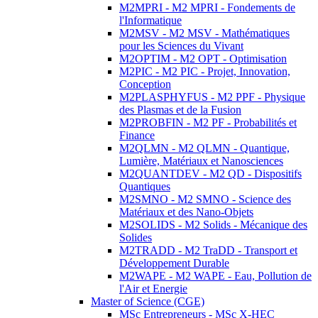
M2MPRI - M2 MPRI - Fondements de
l'Informatique
M2MSV - M2 MSV - Mathématiques
pour les Sciences du Vivant
M2OPTIM - M2 OPT - Optimisation
M2PIC - M2 PIC - Projet, Innovation,
Conception
M2PLASPHYFUS - M2 PPF - Physique
des Plasmas et de la Fusion
M2PROBFIN - M2 PF - Probabilités et
Finance
M2QLMN - M2 QLMN - Quantique,
Lumière, Matériaux et Nanosciences
M2QUANTDEV - M2 QD - Dispositifs
Quantiques
M2SMNO - M2 SMNO - Science des
Matériaux et des Nano-Objets
M2SOLIDS - M2 Solids - Mécanique des
Solides
M2TRADD - M2 TraDD - Transport et
Développement Durable
M2WAPE - M2 WAPE - Eau, Pollution de
l'Air et Energie
Master of Science (CGE)
MSc Entrepreneurs - MSc X-HEC