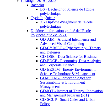
Catalogue 2019 - 2020
Bachelor
BS - Bachelor of Science de l'Ecole
polytechnique
Cycle Ingénieur
X - Diplôme d'ingénieur de l'Ecole
polytechnique
Diplôme de formation gradué de l'Ecole
Polytechnique -MSc&T
GD-AIM - Artificial Intelligence and
Advanced Visual Computing
GD-CYBSEC - Cybersecurity : Threats
and Defenses
GD-DSB - Data Science for Business
GD-EDCF - Economics, Data Analytics
and Corporate Finance
GD-EESTM - Energy Environment :
Science Technology & Management
GD-ESEM - Ecotechnologies for
Sustainability & Environment
Management
GD-IOT - Internet of Things : Innovation
and Management Program (IoT)
GD-SCUP - Smart Cities and Urban
Policy