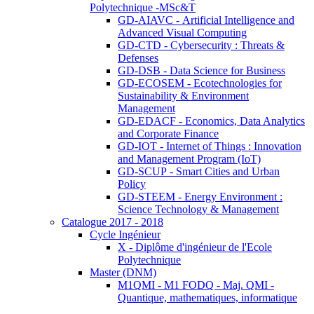
Polytechnique -MSc&T
GD-AIAVC - Artificial Intelligence and
Advanced Visual Computing
GD-CTD - Cybersecurity : Threats &
Defenses
GD-DSB - Data Science for Business
GD-ECOSEM - Ecotechnologies for
Sustainability & Environment
Management
GD-EDACF - Economics, Data Analytics
and Corporate Finance
GD-IOT - Internet of Things : Innovation
and Management Program (IoT)
GD-SCUP - Smart Cities and Urban
Policy
GD-STEEM - Energy Environment :
Science Technology & Management
Catalogue 2017 - 2018
Cycle Ingénieur
X - Diplôme d'ingénieur de l'Ecole
Polytechnique
Master (DNM)
M1QMI - M1 FODQ - Maj. QMI -
Quantique, mathematiques, informatique