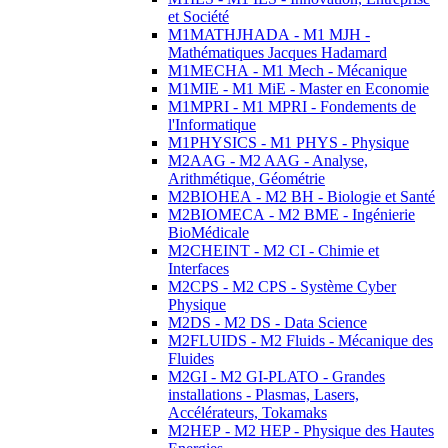
et Société
M1MATHJHADA - M1 MJH -
Mathématiques Jacques Hadamard
M1MECHA - M1 Mech - Mécanique
M1MIE - M1 MiE - Master en Economie
M1MPRI - M1 MPRI - Fondements de
l'Informatique
M1PHYSICS - M1 PHYS - Physique
M2AAG - M2 AAG - Analyse,
Arithmétique, Géométrie
M2BIOHEA - M2 BH - Biologie et Santé
M2BIOMECA - M2 BME - Ingénierie
BioMédicale
M2CHEINT - M2 CI - Chimie et
Interfaces
M2CPS - M2 CPS - Système Cyber
Physique
M2DS - M2 DS - Data Science
M2FLUIDS - M2 Fluids - Mécanique des
Fluides
M2GI - M2 GI-PLATO - Grandes
installations - Plasmas, Lasers,
Accélérateurs, Tokamaks
M2HEP - M2 HEP - Physique des Hautes