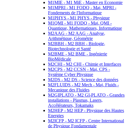
M1MIE - M1 MiE - Master en Economie
M1MPRI - M1 FODQ - Maj. MPRI -
Fondements de l'Informatique
M1PHYS - M1 PHYS - Physique
M1QMI - M1 FODQ - Maj. QMI -
Quantique, Mathematiques, Informatique
M2AAG - M2 AAG - Analyse,
Arithmétique, Géométrie
M2BBH - M2 BBH - Biologie,
Biotechnologie et Santé
M2BME - M2 BME - Ingénierie
BioMédicale
M2CHI - M2 CHI - Chimie et Interfaces
M2CPS - M2 CCSN - Maj. CPS -
Système Cyber Physique
M2DS - M2 DS - Science des données
M2FLUIDS - M2 Mech - Maj. Fluids -
Mecanique des Fluides
M2GIPLATO - M2 GI-PLATO - Grandes
installations - Plasmas, Lasers,
Accélérateurs, Tokamaks
M2HEP - M2 HEP - Physique des Hautes
Energies
M2ICFP - M2 ICFP - Centre International
de Physique Fondamentale