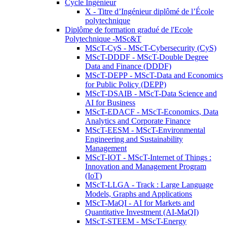
Cycle Ingénieur
X - Titre d’Ingénieur diplômé de l’École
polytechnique
Diplôme de formation gradué de l'Ecole
Polytechnique -MSc&T
MScT-CyS - MScT-Cybersecurity (CyS)
MScT-DDDF - MScT-Double Degree
Data and Finance (DDDF)
MScT-DEPP - MScT-Data and Economics
for Public Policy (DEPP)
MScT-DSAIB - MScT-Data Science and
AI for Business
MScT-EDACF - MScT-Economics, Data
Analytics and Corporate Finance
MScT-EESM - MScT-Environmental
Engineering and Sustainability
Management
MScT-IOT - MScT-Internet of Things :
Innovation and Management Program
(IoT)
MScT-LLGA - Track : Large Language
Models, Graphs and Applications
MScT-MaQI - AI for Markets and
Quantitative Investment (AI-MaQI)
MScT-STEEM - MScT-Energy