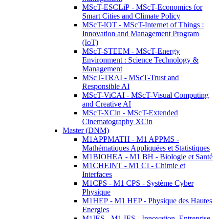
MScT-ESCLiP - MScT-Economics for
Smart Cities and Climate Policy
MScT-IOT - MScT-Internet of Things :
Innovation and Management Program
(IoT)
MScT-STEEM - MScT-Energy
Environment : Science Technology &
Management
MScT-TRAI - MScT-Trust and
Responsible AI
MScT-ViCAI - MScT-Visual Computing
and Creative AI
MScT-XCin - MScT-Extended
Cinematography XCin
Master (DNM)
M1APPMATH - M1 APPMS -
Mathématiques Appliquées et Statistiques
M1BIOHEA - M1 BH - Biologie et Santé
M1CHEINT - M1 CI - Chimie et
Interfaces
M1CPS - M1 CPS - Système Cyber
Physique
M1HEP - M1 HEP - Physique des Hautes
Energies
M1IES - M1 IES - Innovation, Entreprise