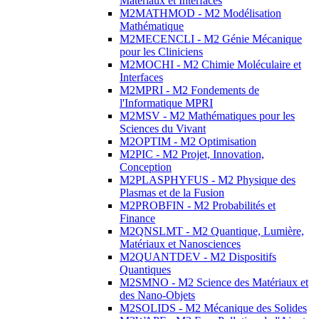
Matériaux et Interfaces
M2MATHMOD - M2 Modélisation
Mathématique
M2MECENCLI - M2 Génie Mécanique
pour les Cliniciens
M2MOCHI - M2 Chimie Moléculaire et
Interfaces
M2MPRI - M2 Fondements de
l'Informatique MPRI
M2MSV - M2 Mathématiques pour les
Sciences du Vivant
M2OPTIM - M2 Optimisation
M2PIC - M2 Projet, Innovation,
Conception
M2PLASPHYFUS - M2 Physique des
Plasmas et de la Fusion
M2PROBFIN - M2 Probabilités et
Finance
M2QNSLMT - M2 Quantique, Lumière,
Matériaux et Nanosciences
M2QUANTDEV - M2 Dispositifs
Quantiques
M2SMNO - M2 Science des Matériaux et
des Nano-Objets
M2SOLIDS - M2 Mécanique des Solides