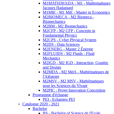
M1MATHJHADA - M1 - Mathematiques
Jacques Hadamard
M1MIE - M1 MiE - Master in Economics
M2BIOMECA - M2 Biomeca -
Biomechanics
M2BM - M2 Biomechanics
M2CFP - M2 CFP - Concepts in
Fundamental Physics
M2CPS - Cyber Physical System
M2DS - Data Sciences
M2ENERG - Master 2 Énergie
M2FLUIDS - M2 Fluids - Fluid
Mechanics
M2IGD - M2 IGD - Interaction, Graphic
and Design
M2MDA - M2 MdA - Mathématiques de
l'Aléatoire
M2MSV - M2 MSV - Mathématiques
pour les Sciences du Vivant
M2PIC - Projet Innovation Conception
Programme d'échange
PEI - Echanges PEI
Catalogue 2020 - 2021
Bachelor
BS - Bachelor of Science de l'Ecole