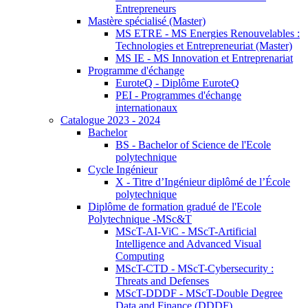
Entrepreneurs
Mastère spécialisé (Master)
MS ETRE - MS Energies Renouvelables :
Technologies et Entrepreneuriat (Master)
MS IE - MS Innovation et Entreprenariat
Programme d'échange
EuroteQ - Diplôme EuroteQ
PEI - Programmes d'échange
internationaux
Catalogue 2023 - 2024
Bachelor
BS - Bachelor of Science de l'Ecole
polytechnique
Cycle Ingénieur
X - Titre d’Ingénieur diplômé de l’École
polytechnique
Diplôme de formation gradué de l'Ecole
Polytechnique -MSc&T
MScT-AI-ViC - MScT-Artificial
Intelligence and Advanced Visual
Computing
MScT-CTD - MScT-Cybersecurity :
Threats and Defenses
MScT-DDDF - MScT-Double Degree
Data and Finance (DDDF)