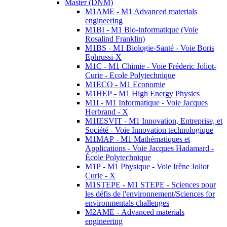
Master (DNM)
M1AME - M1 Advanced materials
engineering
M1BI - M1 Bio-informatique (Voie
Rosalind Franklin)
M1BS - M1 Biologie-Santé - Voie Boris
Ephrussi-X
M1C - M1 Chimie - Voie Fréderic Joliot-
Curie - Ecole Polytechnique
M1ECO - M1 Economie
M1HEP - M1 High Energy Physics
M1I - M1 Informatique - Voie Jacques
Herbrand - X
M1IESVIT - M1 Innovation, Entreprise, et
Société - Voie Innovation technologique
M1MAP - M1 Mathématiques et
Applications - Voie Jacques Hadamard -
École Polytechnique
M1P - M1 Physique - Voie Irène Joliot
Curie - X
M1STEPE - M1 STEPE - Sciences pour
les défis de l'environnement/Sciences for
environmentals challenges
M2AME - Advanced materials
engineering