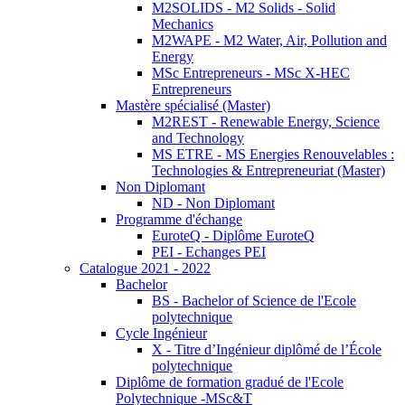
M2SOLIDS - M2 Solids - Solid
Mechanics
M2WAPE - M2 Water, Air, Pollution and
Energy
MSc Entrepreneurs - MSc X-HEC
Entrepreneurs
Mastère spécialisé (Master)
M2REST - Renewable Energy, Science
and Technology
MS ETRE - MS Energies Renouvelables :
Technologies & Entrepreneuriat (Master)
Non Diplomant
ND - Non Diplomant
Programme d'échange
EuroteQ - Diplôme EuroteQ
PEI - Echanges PEI
Catalogue 2021 - 2022
Bachelor
BS - Bachelor of Science de l'Ecole
polytechnique
Cycle Ingénieur
X - Titre d’Ingénieur diplômé de l’École
polytechnique
Diplôme de formation gradué de l'Ecole
Polytechnique -MSc&T