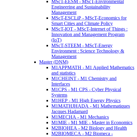
MScT-EESM - MScT-Environmental
Engineering and Sustainability
Management
MScT-ESCLiP - MScT-Economics for
Smart Cities and Climate Policy
MScT-IOT - MScT-Internet of Things :
Innovation and Management Program
(IoT)
MScT-STEEM - MScT-Energy
Environment : Science Technology &
Management
Master (DNM)
M1APPMATH - M1 Applied Mathematics
and statistics
M1CHEINT - M1 Chemistry and
Interfaces
M1CPS - M1 CPS - Cyber Physical
Systems
M1HEP - M1 High Energy Physics
M1MATHJHADA - M1 Mathematiques
Jacques Hadamard
M1MECHA - M1 Mechanics
M1MIE - M1 MIE - Master in Economics
M2BIOHEA - M2 Biology and Health
M2BIOMECA - M2 Biomeca -