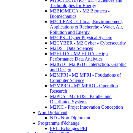
M1SCTECHNRJ - M1 - Sciences and
Technologies for Energy
M2BIOMECA - M2 Biomeca -
Biomechanics
M2CLEAR - CLimat, Environnement,
Applications et Recherche - Water, Air,
Pollution and Energy
M2CPS - Cyber Physical System
M2CYBER - M2 Cyber - Cybersecurity
M2DS - Data Sciences
M2HPDA - M2 HPDA - High
Performance Data Analytics
M2IGD - M2 IGD - Interaction, Graphic
and Design
M2MPRI - M2 MPRI - Foudations of
Computer Science
M2MPRO - M2 MPRO - Operation
Research
M2PDS - M2 PDS - Parallel and
Distributed Systems
M2PIC - Projet Innovation Conception
Non Diplomant
ND - Non Diplomant
Programme d'échange
PEI - Echanges PEI