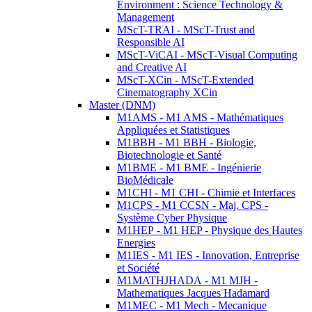
Environment : Science Technology &
Management
MScT-TRAI - MScT-Trust and
Responsible AI
MScT-ViCAI - MScT-Visual Computing
and Creative AI
MScT-XCin - MScT-Extended
Cinematography XCin
Master (DNM)
M1AMS - M1 AMS - Mathématiques
Appliquées et Statistiques
M1BBH - M1 BBH - Biologie,
Biotechnologie et Santé
M1BME - M1 BME - Ingénierie
BioMédicale
M1CHI - M1 CHI - Chimie et Interfaces
M1CPS - M1 CCSN - Maj. CPS -
Système Cyber Physique
M1HEP - M1 HEP - Physique des Hautes
Energies
M1IES - M1 IES - Innovation, Entreprise
et Société
M1MATHJHADA - M1 MJH -
Mathematiques Jacques Hadamard
M1MEC - M1 Mech - Mecanique