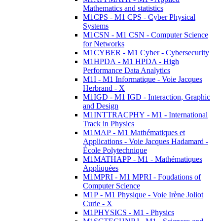
Mathematics and statistics
M1CPS - M1 CPS - Cyber Physical
Systems
M1CSN - M1 CSN - Computer Science
for Networks
M1CYBER - M1 Cyber - Cybersecurity
M1HPDA - M1 HPDA - High
Performance Data Analytics
M1I - M1 Informatique - Voie Jacques
Herbrand - X
M1IGD - M1 IGD - Interaction, Graphic
and Design
M1INTTRACPHY - M1 - International
Track in Physics
M1MAP - M1 Mathématiques et
Applications - Voie Jacques Hadamard -
École Polytechnique
M1MATHAPP - M1 - Mathématiques
Appliquées
M1MPRI - M1 MPRI - Foudations of
Computer Science
M1P - M1 Physique - Voie Irène Joliot
Curie - X
M1PHYSICS - M1 - Physics