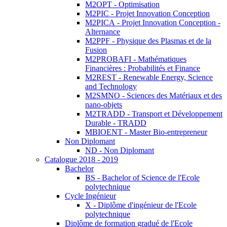
M2OPT - Optimisation
M2PIC - Projet Innovation Conception
M2PICA - Projet Innovation Conception -
Alternance
M2PPF - Physique des Plasmas et de la
Fusion
M2PROBAFI - Mathématiques
Financières : Probabilités et Finance
M2REST - Renewable Energy, Science
and Technology
M2SMNO - Sciences des Matériaux et des
nano-objets
M2TRADD - Transport et Développement
Durable - TRADD
MBIOENT - Master Bio-entrepreneur
Non Diplomant
ND - Non Diplomant
Catalogue 2018 - 2019
Bachelor
BS - Bachelor of Science de l'Ecole
polytechnique
Cycle Ingénieur
X - Diplôme d'ingénieur de l'Ecole
polytechnique
Diplôme de formation gradué de l'Ecole