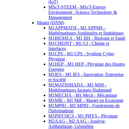
(IoT)
MScT-STEEM - MScT-Energy
Environment : Science Technology &
Management
Master (DNM)
M1APPMATH - M1 APPMS -
Mathématiques Appliquées et Statistiques
M1BIOHEA - M1 BH - Biologie et Santé
M1CHEINT - M1 CI - Chimie et
Interfaces
M1CPS - M1 CPS - Système Cyber
Physique
M1HEP - M1 HEP - Physique des Hautes
Energies
M1IES - M1 IES - Innovation, Entreprise
et Société
M1MATHJHADA - M1 MJH -
Mathématiques Jacques Hadamard
M1MECHA - M1 Mech - Mécanique
M1MIE - M1 MiE - Master en Economie
M1MPRI - M1 MPRI - Fondements de
l'Informatique
M1PHYSICS - M1 PHYS - Physique
M2AAG - M2 AAG - Analyse,
Arithmétique, Géométrie