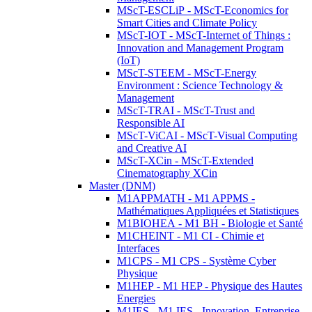
MScT-ESCLiP - MScT-Economics for
Smart Cities and Climate Policy
MScT-IOT - MScT-Internet of Things :
Innovation and Management Program
(IoT)
MScT-STEEM - MScT-Energy
Environment : Science Technology &
Management
MScT-TRAI - MScT-Trust and
Responsible AI
MScT-ViCAI - MScT-Visual Computing
and Creative AI
MScT-XCin - MScT-Extended
Cinematography XCin
Master (DNM)
M1APPMATH - M1 APPMS -
Mathématiques Appliquées et Statistiques
M1BIOHEA - M1 BH - Biologie et Santé
M1CHEINT - M1 CI - Chimie et
Interfaces
M1CPS - M1 CPS - Système Cyber
Physique
M1HEP - M1 HEP - Physique des Hautes
Energies
M1IES - M1 IES - Innovation, Entreprise