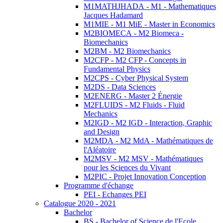
M1MATHJHADA - M1 - Mathematiques
Jacques Hadamard
M1MIE - M1 MiE - Master in Economics
M2BIOMECA - M2 Biomeca -
Biomechanics
M2BM - M2 Biomechanics
M2CFP - M2 CFP - Concepts in
Fundamental Physics
M2CPS - Cyber Physical System
M2DS - Data Sciences
M2ENERG - Master 2 Énergie
M2FLUIDS - M2 Fluids - Fluid
Mechanics
M2IGD - M2 IGD - Interaction, Graphic
and Design
M2MDA - M2 MdA - Mathématiques de
l'Aléatoire
M2MSV - M2 MSV - Mathématiques
pour les Sciences du Vivant
M2PIC - Projet Innovation Conception
Programme d'échange
PEI - Echanges PEI
Catalogue 2020 - 2021
Bachelor
BS - Bachelor of Science de l'Ecole