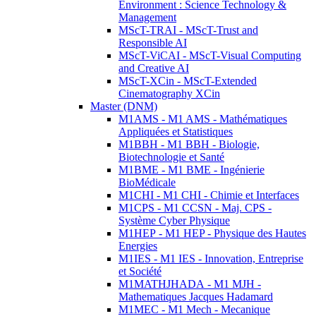
Environment : Science Technology &
Management
MScT-TRAI - MScT-Trust and
Responsible AI
MScT-ViCAI - MScT-Visual Computing
and Creative AI
MScT-XCin - MScT-Extended
Cinematography XCin
Master (DNM)
M1AMS - M1 AMS - Mathématiques
Appliquées et Statistiques
M1BBH - M1 BBH - Biologie,
Biotechnologie et Santé
M1BME - M1 BME - Ingénierie
BioMédicale
M1CHI - M1 CHI - Chimie et Interfaces
M1CPS - M1 CCSN - Maj. CPS -
Système Cyber Physique
M1HEP - M1 HEP - Physique des Hautes
Energies
M1IES - M1 IES - Innovation, Entreprise
et Société
M1MATHJHADA - M1 MJH -
Mathematiques Jacques Hadamard
M1MEC - M1 Mech - Mecanique