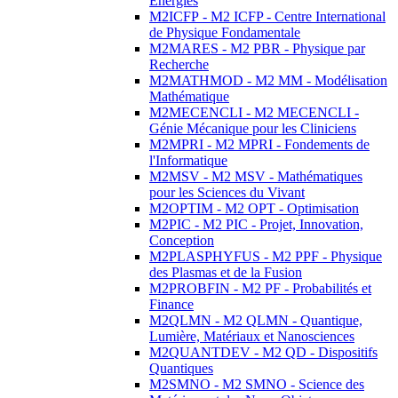
Energies
M2ICFP - M2 ICFP - Centre International
de Physique Fondamentale
M2MARES - M2 PBR - Physique par
Recherche
M2MATHMOD - M2 MM - Modélisation
Mathématique
M2MECENCLI - M2 MECENCLI -
Génie Mécanique pour les Cliniciens
M2MPRI - M2 MPRI - Fondements de
l'Informatique
M2MSV - M2 MSV - Mathématiques
pour les Sciences du Vivant
M2OPTIM - M2 OPT - Optimisation
M2PIC - M2 PIC - Projet, Innovation,
Conception
M2PLASPHYFUS - M2 PPF - Physique
des Plasmas et de la Fusion
M2PROBFIN - M2 PF - Probabilités et
Finance
M2QLMN - M2 QLMN - Quantique,
Lumière, Matériaux et Nanosciences
M2QUANTDEV - M2 QD - Dispositifs
Quantiques
M2SMNO - M2 SMNO - Science des