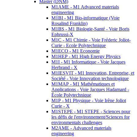
Master (DNM)
M1AME - M1 Advanced materials
engineering
M1BI - M1 Bio-informatique (Voie
Rosalind Franklin)
M1BS - M1 Biologie-Santé - Voie Boris
Ephrussi-X
M1C - M1 Chimie - Voie Fréderic Joliot-
Curie - Ecole Polytechnique
M1ECO - M1 Economie
M1HEP - M1 High Energy Physics
M1I - M1 Informatique - Voie Jacques
Herbrand - X
M1IESVIT - M1 Innovation, Entreprise, et
Société - Voie Innovation technologique
M1MAP - M1 Mathématiques et
Applications - Voie Jacques Hadamard -
École Polytechnique
M1P - M1 Physique - Voie Irène Joliot
Curie - X
M1STEPE - M1 STEPE - Sciences pour
les défis de l'environnement/Sciences for
environmentals challenges
M2AME - Advanced materials
engineering