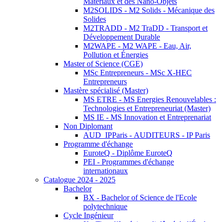
Matériaux et des Nano-Objets
M2SOLIDS - M2 Solids - Mécanique des
Solides
M2TRADD - M2 TraDD - Transport et
Développement Durable
M2WAPE - M2 WAPE - Eau, Air,
Pollution et Énergies
Master of Science (CGE)
MSc Entrepreneurs - MSc X-HEC
Entrepreneurs
Mastère spécialisé (Master)
MS ETRE - MS Energies Renouvelables :
Technologies et Entrepreneuriat (Master)
MS IE - MS Innovation et Entreprenariat
Non Diplomant
AUD_IPParis - AUDITEURS - IP Paris
Programme d'échange
EuroteQ - Diplôme EuroteQ
PEI - Programmes d'échange
internationaux
Catalogue 2024 - 2025
Bachelor
BX - Bachelor of Science de l'Ecole
polytechnique
Cycle Ingénieur