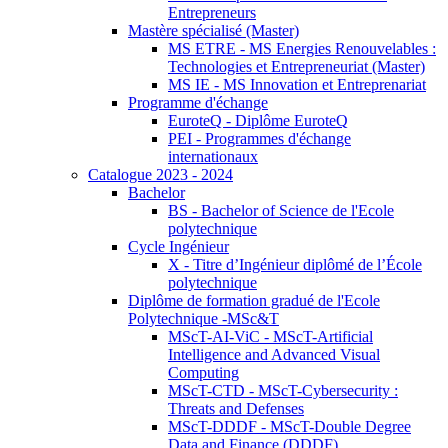
Entrepreneurs
Mastère spécialisé (Master)
MS ETRE - MS Energies Renouvelables :
Technologies et Entrepreneuriat (Master)
MS IE - MS Innovation et Entreprenariat
Programme d'échange
EuroteQ - Diplôme EuroteQ
PEI - Programmes d'échange
internationaux
Catalogue 2023 - 2024
Bachelor
BS - Bachelor of Science de l'Ecole
polytechnique
Cycle Ingénieur
X - Titre d’Ingénieur diplômé de l’École
polytechnique
Diplôme de formation gradué de l'Ecole
Polytechnique -MSc&T
MScT-AI-ViC - MScT-Artificial
Intelligence and Advanced Visual
Computing
MScT-CTD - MScT-Cybersecurity :
Threats and Defenses
MScT-DDDF - MScT-Double Degree
Data and Finance (DDDF)