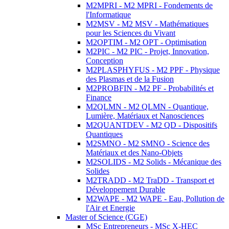
M2MPRI - M2 MPRI - Fondements de
l'Informatique
M2MSV - M2 MSV - Mathématiques
pour les Sciences du Vivant
M2OPTIM - M2 OPT - Optimisation
M2PIC - M2 PIC - Projet, Innovation,
Conception
M2PLASPHYFUS - M2 PPF - Physique
des Plasmas et de la Fusion
M2PROBFIN - M2 PF - Probabilités et
Finance
M2QLMN - M2 QLMN - Quantique,
Lumière, Matériaux et Nanosciences
M2QUANTDEV - M2 QD - Dispositifs
Quantiques
M2SMNO - M2 SMNO - Science des
Matériaux et des Nano-Objets
M2SOLIDS - M2 Solids - Mécanique des
Solides
M2TRADD - M2 TraDD - Transport et
Développement Durable
M2WAPE - M2 WAPE - Eau, Pollution de
l'Air et Energie
Master of Science (CGE)
MSc Entrepreneurs - MSc X-HEC