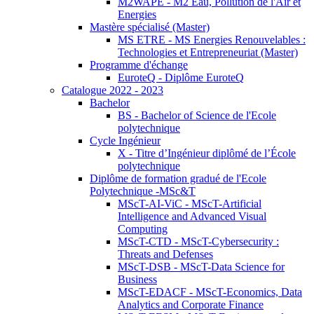
M2WAPE - M2 Eau, Pollution de l'Air et
Energies
Mastère spécialisé (Master)
MS ETRE - MS Energies Renouvelables :
Technologies et Entrepreneuriat (Master)
Programme d'échange
EuroteQ - Diplôme EuroteQ
Catalogue 2022 - 2023
Bachelor
BS - Bachelor of Science de l'Ecole
polytechnique
Cycle Ingénieur
X - Titre d’Ingénieur diplômé de l’École
polytechnique
Diplôme de formation gradué de l'Ecole
Polytechnique -MSc&T
MScT-AI-ViC - MScT-Artificial
Intelligence and Advanced Visual
Computing
MScT-CTD - MScT-Cybersecurity :
Threats and Defenses
MScT-DSB - MScT-Data Science for
Business
MScT-EDACF - MScT-Economics, Data
Analytics and Corporate Finance