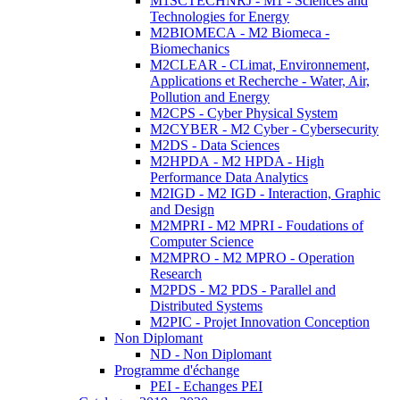
M1SCTECHNRJ - M1 - Sciences and
Technologies for Energy
M2BIOMECA - M2 Biomeca -
Biomechanics
M2CLEAR - CLimat, Environnement,
Applications et Recherche - Water, Air,
Pollution and Energy
M2CPS - Cyber Physical System
M2CYBER - M2 Cyber - Cybersecurity
M2DS - Data Sciences
M2HPDA - M2 HPDA - High
Performance Data Analytics
M2IGD - M2 IGD - Interaction, Graphic
and Design
M2MPRI - M2 MPRI - Foudations of
Computer Science
M2MPRO - M2 MPRO - Operation
Research
M2PDS - M2 PDS - Parallel and
Distributed Systems
M2PIC - Projet Innovation Conception
Non Diplomant
ND - Non Diplomant
Programme d'échange
PEI - Echanges PEI