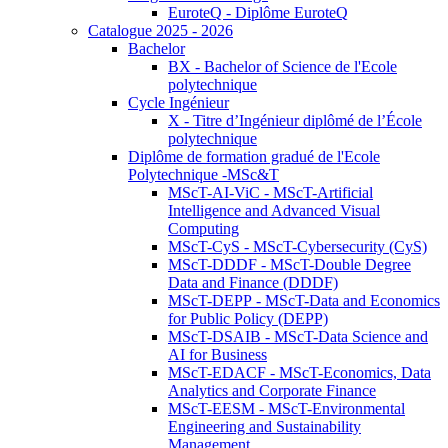
EuroteQ - Diplôme EuroteQ
Catalogue 2025 - 2026
Bachelor
BX - Bachelor of Science de l'Ecole
polytechnique
Cycle Ingénieur
X - Titre d’Ingénieur diplômé de l’École
polytechnique
Diplôme de formation gradué de l'Ecole
Polytechnique -MSc&T
MScT-AI-ViC - MScT-Artificial
Intelligence and Advanced Visual
Computing
MScT-CyS - MScT-Cybersecurity (CyS)
MScT-DDDF - MScT-Double Degree
Data and Finance (DDDF)
MScT-DEPP - MScT-Data and Economics
for Public Policy (DEPP)
MScT-DSAIB - MScT-Data Science and
AI for Business
MScT-EDACF - MScT-Economics, Data
Analytics and Corporate Finance
MScT-EESM - MScT-Environmental
Engineering and Sustainability
Management