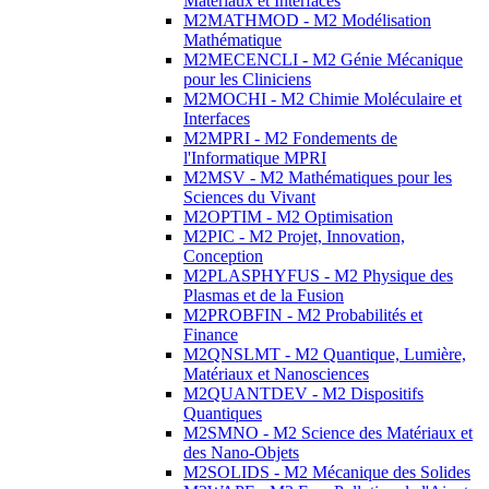
Matériaux et Interfaces
M2MATHMOD - M2 Modélisation
Mathématique
M2MECENCLI - M2 Génie Mécanique
pour les Cliniciens
M2MOCHI - M2 Chimie Moléculaire et
Interfaces
M2MPRI - M2 Fondements de
l'Informatique MPRI
M2MSV - M2 Mathématiques pour les
Sciences du Vivant
M2OPTIM - M2 Optimisation
M2PIC - M2 Projet, Innovation,
Conception
M2PLASPHYFUS - M2 Physique des
Plasmas et de la Fusion
M2PROBFIN - M2 Probabilités et
Finance
M2QNSLMT - M2 Quantique, Lumière,
Matériaux et Nanosciences
M2QUANTDEV - M2 Dispositifs
Quantiques
M2SMNO - M2 Science des Matériaux et
des Nano-Objets
M2SOLIDS - M2 Mécanique des Solides