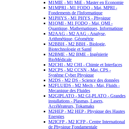
M1MIE - M1 MiE - Master en Economie
M1MPRI - M1 FODQ - Maj. MPRI -
Fondements de l'Informatique
M1PHYS - M1 PHYS - Physique
M1QMI - M1 FODQ - Maj. QMI -
Quantique, Mathematiques, Informatique
M2AAG - M2 AAG - Analyse,
Arithmétique, Géométrie
M2BBH - M2 BBH - Biologie,
Biotechnologie et Santé
M2BME - M2 BME - Ingénierie
BioMédicale
M2CHI - M2 CHI - Chimie et Interfaces
M2CPS - M2 CCSN - Maj. CPS -
Système Cyber Physique
M2DS - M2 DS - Science des données
M2FLUIDS - M2 Mech - Maj. Fluids -
Mecanique des Fluides
M2GIPLATO - M2 GI-PLATO - Grandes
installations - Plasmas, Lasers,
Accélérateurs, Tokamaks
M2HEP - M2 HEP - Physique des Hautes
Energies
M2ICFP - M2 ICFP - Centre International
de Physique Fondamentale