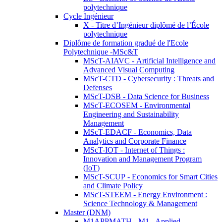
polytechnique
Cycle Ingénieur
X - Titre d’Ingénieur diplômé de l’École
polytechnique
Diplôme de formation gradué de l'Ecole
Polytechnique -MSc&T
MScT-AIAVC - Artificial Intelligence and
Advanced Visual Computing
MScT-CTD - Cybersecurity : Threats and
Defenses
MScT-DSB - Data Science for Business
MScT-ECOSEM - Environmental
Engineering and Sustainability
Management
MScT-EDACF - Economics, Data
Analytics and Corporate Finance
MScT-IOT - Internet of Things :
Innovation and Management Program
(IoT)
MScT-SCUP - Economics for Smart Cities
and Climate Policy
MScT-STEEM - Energy Environment :
Science Technology & Management
Master (DNM)
M1APPMATH - M1 - Applied