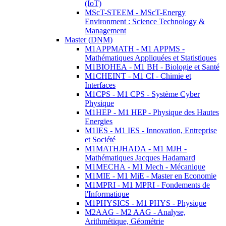
(IoT)
MScT-STEEM - MScT-Energy
Environment : Science Technology &
Management
Master (DNM)
M1APPMATH - M1 APPMS -
Mathématiques Appliquées et Statistiques
M1BIOHEA - M1 BH - Biologie et Santé
M1CHEINT - M1 CI - Chimie et
Interfaces
M1CPS - M1 CPS - Système Cyber
Physique
M1HEP - M1 HEP - Physique des Hautes
Energies
M1IES - M1 IES - Innovation, Entreprise
et Société
M1MATHJHADA - M1 MJH -
Mathématiques Jacques Hadamard
M1MECHA - M1 Mech - Mécanique
M1MIE - M1 MiE - Master en Economie
M1MPRI - M1 MPRI - Fondements de
l'Informatique
M1PHYSICS - M1 PHYS - Physique
M2AAG - M2 AAG - Analyse,
Arithmétique, Géométrie