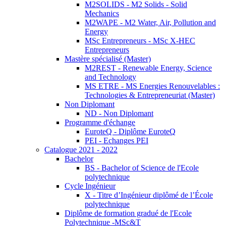
M2SOLIDS - M2 Solids - Solid
Mechanics
M2WAPE - M2 Water, Air, Pollution and
Energy
MSc Entrepreneurs - MSc X-HEC
Entrepreneurs
Mastère spécialisé (Master)
M2REST - Renewable Energy, Science
and Technology
MS ETRE - MS Energies Renouvelables :
Technologies & Entrepreneuriat (Master)
Non Diplomant
ND - Non Diplomant
Programme d'échange
EuroteQ - Diplôme EuroteQ
PEI - Echanges PEI
Catalogue 2021 - 2022
Bachelor
BS - Bachelor of Science de l'Ecole
polytechnique
Cycle Ingénieur
X - Titre d’Ingénieur diplômé de l’École
polytechnique
Diplôme de formation gradué de l'Ecole
Polytechnique -MSc&T