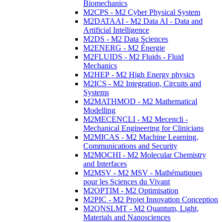
Biomechanics
M2CPS - M2 Cyber Physical System
M2DATAAI - M2 Data AI - Data and
Artificial Intelligence
M2DS - M2 Data Sciences
M2ENERG - M2 Énergie
M2FLUIDS - M2 Fluids - Fluid
Mechanics
M2HEP - M2 High Energy physics
M2ICS - M2 Integration, Circuits and
Systems
M2MATHMOD - M2 Mathematical
Modelling
M2MECENCLI - M2 Mecencli -
Mechanical Engineering for Clinicians
M2MICAS - M2 Machine Learning,
Communications and Security
M2MOCHI - M2 Molecular Chemistry
and Interfaces
M2MSV - M2 MSV - Mathématiques
pour les Sciences du Vivant
M2OPTIM - M2 Optimisation
M2PIC - M2 Projet Innovation Conception
M2QNSLMT - M2 Quantum, Light,
Materials and Nanosciences