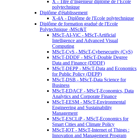
X - Titre d’Ingénieur diplômé de l’École
polytechnique
Diplôme d'établissement
X-4A - Diplôme de l'Ecole polytechnique
Diplôme de formation gradué de l'Ecole
Polytechnique -MSc&T
MScT-AI-ViC - MScT-Artificial
Intelligence and Advanced Visual
Computing
MScT-CyS - MScT-Cybersecurity (CyS)
MScT-DDDF - MScT-Double Degree
Data and Finance (DDDF)
MScT-DEPP - MScT-Data and Economics
for Public Policy (DEPP)
MScT-DSB - MScT-Data Science for
Business
MScT-EDACF - MScT-Economics, Data
Analytics and Corporate Finance
MScT-EESM - MScT-Environmental
Engineering and Sustainability
Management
MScT-ESCLiP - MScT-Economics for
Smart Cities and Climate Policy
MScT-IOT - MScT-Internet of Things :
Innovation and Management Program