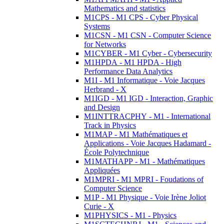
Mathematics and statistics
M1CPS - M1 CPS - Cyber Physical
Systems
M1CSN - M1 CSN - Computer Science
for Networks
M1CYBER - M1 Cyber - Cybersecurity
M1HPDA - M1 HPDA - High
Performance Data Analytics
M1I - M1 Informatique - Voie Jacques
Herbrand - X
M1IGD - M1 IGD - Interaction, Graphic
and Design
M1INTTRACPHY - M1 - International
Track in Physics
M1MAP - M1 Mathématiques et
Applications - Voie Jacques Hadamard -
École Polytechnique
M1MATHAPP - M1 - Mathématiques
Appliquées
M1MPRI - M1 MPRI - Foudations of
Computer Science
M1P - M1 Physique - Voie Irène Joliot
Curie - X
M1PHYSICS - M1 - Physics