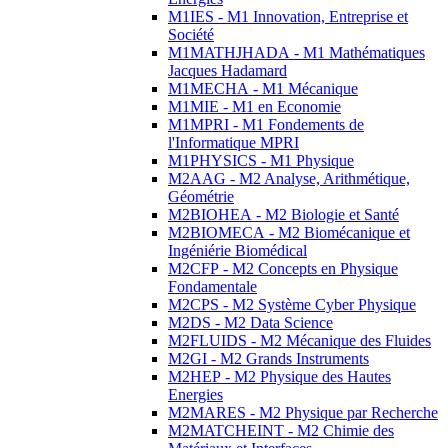
M1IES - M1 Innovation, Entreprise et
Société
M1MATHJHADA - M1 Mathématiques
Jacques Hadamard
M1MECHA - M1 Mécanique
M1MIE - M1 en Economie
M1MPRI - M1 Fondements de
l'Informatique MPRI
M1PHYSICS - M1 Physique
M2AAG - M2 Analyse, Arithmétique,
Géométrie
M2BIOHEA - M2 Biologie et Santé
M2BIOMECA - M2 Biomécanique et
Ingéniérie Biomédical
M2CFP - M2 Concepts en Physique
Fondamentale
M2CPS - M2 Système Cyber Physique
M2DS - M2 Data Science
M2FLUIDS - M2 Mécanique des Fluides
M2GI - M2 Grands Instruments
M2HEP - M2 Physique des Hautes
Energies
M2MARES - M2 Physique par Recherche
M2MATCHEINT - M2 Chimie des