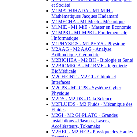
et Société
M1MATHJHADA - M1 MJH -
Mathématiques Jacques Hadamard
M1MECHA - M1 Mech - Mécanique
M1MIE - M1 MiE - Master en Economie
M1MPRI - M1 MPRI - Fondements de
l'Informatique
M1PHYSICS - M1 PHYS - Physique
M2AAG - M2 AAG - Analyse,
Arithmétique, Géométrie
M2BIOHEA - M2 BH - Biologie et Santé
M2BIOMECA - M2 BME - Ingénierie
BioMédicale
M2CHEINT - M2 CI - Chimie et
Interfaces
M2CPS - M2 CPS - Système Cyber
Physique
M2DS - M2 DS - Data Science
M2FLUIDS - M2 Fluids - Mécanique des
Fluides
M2GI - M2 GI-PLATO - Grandes
installations - Plasmas, Lasers,
Accélérateurs, Tokamaks
M2HEP - M2 HEP - Physique des Hautes