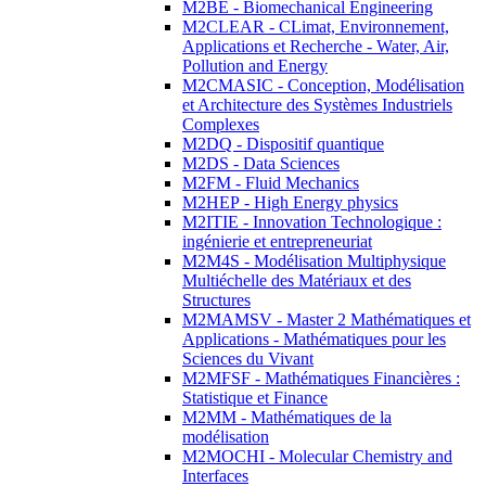
M2BE - Biomechanical Engineering
M2CLEAR - CLimat, Environnement,
Applications et Recherche - Water, Air,
Pollution and Energy
M2CMASIC - Conception, Modélisation
et Architecture des Systèmes Industriels
Complexes
M2DQ - Dispositif quantique
M2DS - Data Sciences
M2FM - Fluid Mechanics
M2HEP - High Energy physics
M2ITIE - Innovation Technologique :
ingénierie et entrepreneuriat
M2M4S - Modélisation Multiphysique
Multiéchelle des Matériaux et des
Structures
M2MAMSV - Master 2 Mathématiques et
Applications - Mathématiques pour les
Sciences du Vivant
M2MFSF - Mathématiques Financières :
Statistique et Finance
M2MM - Mathématiques de la
modélisation
M2MOCHI - Molecular Chemistry and
Interfaces