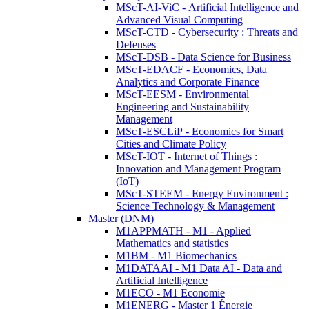
MScT-AI-ViC - Artificial Intelligence and
Advanced Visual Computing
MScT-CTD - Cybersecurity : Threats and
Defenses
MScT-DSB - Data Science for Business
MScT-EDACF - Economics, Data
Analytics and Corporate Finance
MScT-EESM - Environmental
Engineering and Sustainability
Management
MScT-ESCLiP - Economics for Smart
Cities and Climate Policy
MScT-IOT - Internet of Things :
Innovation and Management Program
(IoT)
MScT-STEEM - Energy Environment :
Science Technology & Management
Master (DNM)
M1APPMATH - M1 - Applied
Mathematics and statistics
M1BM - M1 Biomechanics
M1DATAAI - M1 Data AI - Data and
Artificial Intelligence
M1ECO - M1 Economie
M1ENERG - Master 1 Énergie