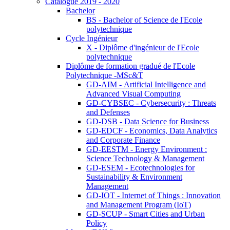
Catalogue 2019 - 2020
Bachelor
BS - Bachelor of Science de l'Ecole
polytechnique
Cycle Ingénieur
X - Diplôme d'ingénieur de l'Ecole
polytechnique
Diplôme de formation gradué de l'Ecole
Polytechnique -MSc&T
GD-AIM - Artificial Intelligence and
Advanced Visual Computing
GD-CYBSEC - Cybersecurity : Threats
and Defenses
GD-DSB - Data Science for Business
GD-EDCF - Economics, Data Analytics
and Corporate Finance
GD-EESTM - Energy Environment :
Science Technology & Management
GD-ESEM - Ecotechnologies for
Sustainability & Environment
Management
GD-IOT - Internet of Things : Innovation
and Management Program (IoT)
GD-SCUP - Smart Cities and Urban
Policy