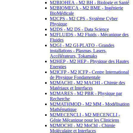
M2BIOHEA - M2 BH - Biologie et Santé
M2BIOMECA - M2 BME - Ingénierie
BioMédicale
M2CPS - M2 CPS - Système Cyber
Physique
M2DS - M2 DS - Data Science
M2FLUIDS - M2 Fluids - Mécanique des
Fluides
M2GI - M2 GI-PLATO - Grandes
installations - Plasmas, Lasers,
Accélérateurs, Tokamaks
M2HEP - M2 HEP - Physique des Hautes
Energies
M2ICFP - M2 ICFP - Centre International
de Physique Fondamentale
M2MACHI - M2 MACHI - Chimie des
Matériaux et Interfaces
M2MARES - M2 PBR - Physique par
Recherche
M2MATHMOD - M2 MM - Modélisation
Mathématique
M2MECENCLI - M2 MECENCLI -
Génie Mécanique pour les Cliniciens
M2MOCHI - M2 MoChI - Chimie
Moléculaire et Interfaces