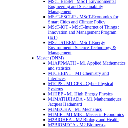
MScT-EESM - MScT-Environmental
Engineering and Sustainability
Management
MScT-ESCLiP - MScT-Economics for
Smart Cities and Climate Policy
MScT-IOT - MScT-Internet of Things :
Innovation and Management Program
(IoT)
MScT-STEEM - MScT-Energy
Environment : Science Technology &
Management
Master (DNM)
M1APPMATH - M1 Applied Mathematics
and statistics
M1CHEINT - M1 Chemistry and
Interfaces
M1CPS - M1 CPS - Cyber Physical
Systems
M1HEP - M1 High Energy Physics
M1MATHJHADA - M1 Mathematiques
Jacques Hadamard
M1MECHA - M1 Mechanics
M1MIE - M1 MIE - Master in Economics
M2BIOHEA - M2 Biology and Health
M2BIOMECA - M2 Biomeca -