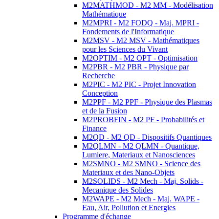
M2MATHMOD - M2 MM - Modélisation
Mathématique
M2MPRI - M2 FODQ - Maj. MPRI -
Fondements de l'Informatique
M2MSV - M2 MSV - Mathématiques
pour les Sciences du Vivant
M2OPTIM - M2 OPT - Optimisation
M2PBR - M2 PBR - Physique par
Recherche
M2PIC - M2 PIC - Projet Innovation
Conception
M2PPF - M2 PPF - Physique des Plasmas
et de la Fusion
M2PROBFIN - M2 PF - Probabilités et
Finance
M2QD - M2 QD - Dispositifs Quantiques
M2QLMN - M2 QLMN - Quantique,
Lumiere, Materiaux et Nanosciences
M2SMNO - M2 SMNO - Science des
Materiaux et des Nano-Objets
M2SOLIDS - M2 Mech - Maj. Solids -
Mecanique des Solides
M2WAPE - M2 Mech - Maj. WAPE -
Eau, Air, Pollution et Energies
Programme d'échange