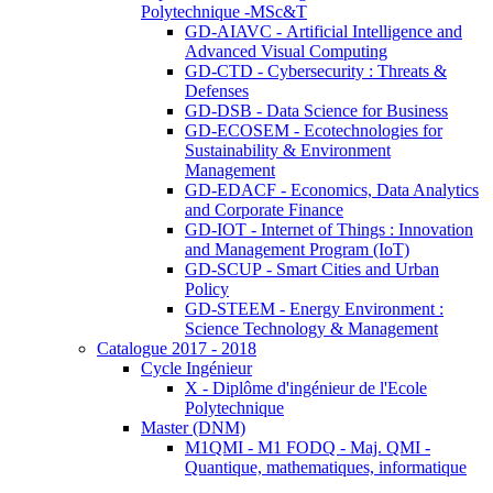
Polytechnique -MSc&T
GD-AIAVC - Artificial Intelligence and
Advanced Visual Computing
GD-CTD - Cybersecurity : Threats &
Defenses
GD-DSB - Data Science for Business
GD-ECOSEM - Ecotechnologies for
Sustainability & Environment
Management
GD-EDACF - Economics, Data Analytics
and Corporate Finance
GD-IOT - Internet of Things : Innovation
and Management Program (IoT)
GD-SCUP - Smart Cities and Urban
Policy
GD-STEEM - Energy Environment :
Science Technology & Management
Catalogue 2017 - 2018
Cycle Ingénieur
X - Diplôme d'ingénieur de l'Ecole
Polytechnique
Master (DNM)
M1QMI - M1 FODQ - Maj. QMI -
Quantique, mathematiques, informatique