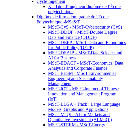
Cycle Ingénieur
X - Titre d’Ingénieur diplômé de l’École
polytechnique
Diplôme de formation gradué de l'Ecole
Polytechnique -MSc&T
MScT-CyS - MScT-Cybersecurity (CyS)
MScT-DDDF - MScT-Double Degree
Data and Finance (DDDF)
MScT-DEPP - MScT-Data and Economics
for Public Policy (DEPP)
MScT-DSAIB - MScT-Data Science and
AI for Business
MScT-EDACF - MScT-Economics, Data
Analytics and Corporate Finance
MScT-EESM - MScT-Environmental
Engineering and Sustainability
Management
MScT-IOT - MScT-Internet of Things :
Innovation and Management Program
(IoT)
MScT-LLGA - Track : Large Language
Models, Graphs and Applications
MScT-MaQI - AI for Markets and
Quantitative Investment (AI-MaQI)
MScT-STEEM - MScT-Energy