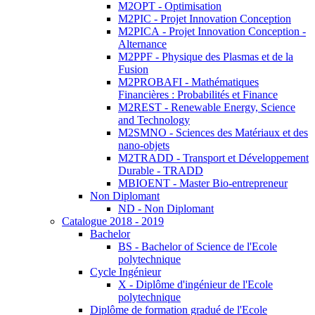
M2OPT - Optimisation
M2PIC - Projet Innovation Conception
M2PICA - Projet Innovation Conception -
Alternance
M2PPF - Physique des Plasmas et de la
Fusion
M2PROBAFI - Mathématiques
Financières : Probabilités et Finance
M2REST - Renewable Energy, Science
and Technology
M2SMNO - Sciences des Matériaux et des
nano-objets
M2TRADD - Transport et Développement
Durable - TRADD
MBIOENT - Master Bio-entrepreneur
Non Diplomant
ND - Non Diplomant
Catalogue 2018 - 2019
Bachelor
BS - Bachelor of Science de l'Ecole
polytechnique
Cycle Ingénieur
X - Diplôme d'ingénieur de l'Ecole
polytechnique
Diplôme de formation gradué de l'Ecole