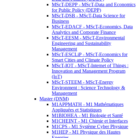
MScT-DEPP - MScT-Data and Economics
for Public Policy (DEPP)
MScT-DSB - MScT-Data Science for
Business
MScT-EDACF - MScT-Economics, Data
Analytics and Corporate Finance
MScT-EESM - MScT-Environmental
Engineering and Sustainability
Management
MScT-ESCLiP - MScT-Economics for
Smart Cities and Climate Policy
MScT-IOT - MScT-Internet of Things :
Innovation and Management Program
(IoT)
MScT-STEEM - MScT-Energy
Environment : Science Technology &
Management
Master (DNM)
M1APPMATH - M1 Mathématiques
Appliquées et Statistiques
M1BIOHEA - M1 Biologie et Santé
M1CHEINT - M1 Chimie et Interfaces
M1CPS - M1 Système Cyber Physique
M1HEP - M1 Physique des Hautes
Energies