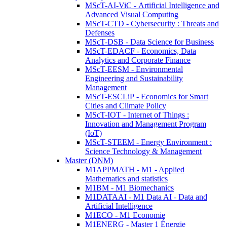
MScT-AI-ViC - Artificial Intelligence and
Advanced Visual Computing
MScT-CTD - Cybersecurity : Threats and
Defenses
MScT-DSB - Data Science for Business
MScT-EDACF - Economics, Data
Analytics and Corporate Finance
MScT-EESM - Environmental
Engineering and Sustainability
Management
MScT-ESCLiP - Economics for Smart
Cities and Climate Policy
MScT-IOT - Internet of Things :
Innovation and Management Program
(IoT)
MScT-STEEM - Energy Environment :
Science Technology & Management
Master (DNM)
M1APPMATH - M1 - Applied
Mathematics and statistics
M1BM - M1 Biomechanics
M1DATAAI - M1 Data AI - Data and
Artificial Intelligence
M1ECO - M1 Economie
M1ENERG - Master 1 Énergie