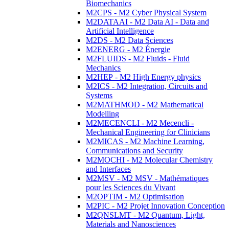
Biomechanics
M2CPS - M2 Cyber Physical System
M2DATAAI - M2 Data AI - Data and
Artificial Intelligence
M2DS - M2 Data Sciences
M2ENERG - M2 Énergie
M2FLUIDS - M2 Fluids - Fluid
Mechanics
M2HEP - M2 High Energy physics
M2ICS - M2 Integration, Circuits and
Systems
M2MATHMOD - M2 Mathematical
Modelling
M2MECENCLI - M2 Mecencli -
Mechanical Engineering for Clinicians
M2MICAS - M2 Machine Learning,
Communications and Security
M2MOCHI - M2 Molecular Chemistry
and Interfaces
M2MSV - M2 MSV - Mathématiques
pour les Sciences du Vivant
M2OPTIM - M2 Optimisation
M2PIC - M2 Projet Innovation Conception
M2QNSLMT - M2 Quantum, Light,
Materials and Nanosciences