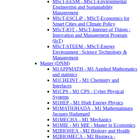
MScT-EESM - MScT-Environmental
Engineering and Sustainability
Management
MScT-ESCLiP - MScT-Economics for
Smart Cities and Climate Policy
MScT-IOT - MScT-Internet of Things :
Innovation and Management Program
(IoT)
MScT-STEEM - MScT-Energy
Environment : Science Technology &
Management
Master (DNM)
M1APPMATH - M1 Applied Mathematics
and statistics
M1CHEINT - M1 Chemistry and
Interfaces
M1CPS - M1 CPS - Cyber Physical
Systems
M1HEP - M1 High Energy Physics
M1MATHJHADA - M1 Mathematiques
Jacques Hadamard
M1MECHA - M1 Mechanics
M1MIE - M1 MIE - Master in Economics
M2BIOHEA - M2 Biology and Health
M2BIOMECA - M2 Biomeca -