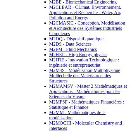
M2BE - Biomechanical Engineering
M2CLEAR - CLimat, Environnement,
Applications et Recherche - Water, Air,
Pollution and Energy
M2CMASIC - Conception, Modélisation
et Architecture des Systèmes Industriels
Complexes
M2DQ - Dispositif quantique
M2DS - Data Sciences
M2FM - Fluid Mechanics
M2HEP - High Energy physics
M2ITIE - Innovation Technologique :
ingénierie et entrepreneuriat
M2M4S - Modélisation Multiphysique
Multiéchelle des Matériaux et des
Structures
M2MAMSV - Master 2 Mathématiques et
Applications - Mathématiques pour les
Sciences du Vivant
M2MFSF - Mathématiques Financières :
Statistique et Finance
M2MM - Mathématiques de la
modélisation
M2MOCHI - Molecular Chemistry and
Interfaces