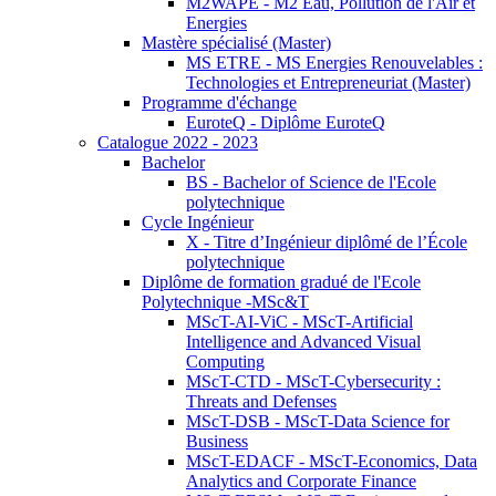
M2WAPE - M2 Eau, Pollution de l'Air et
Energies
Mastère spécialisé (Master)
MS ETRE - MS Energies Renouvelables :
Technologies et Entrepreneuriat (Master)
Programme d'échange
EuroteQ - Diplôme EuroteQ
Catalogue 2022 - 2023
Bachelor
BS - Bachelor of Science de l'Ecole
polytechnique
Cycle Ingénieur
X - Titre d’Ingénieur diplômé de l’École
polytechnique
Diplôme de formation gradué de l'Ecole
Polytechnique -MSc&T
MScT-AI-ViC - MScT-Artificial
Intelligence and Advanced Visual
Computing
MScT-CTD - MScT-Cybersecurity :
Threats and Defenses
MScT-DSB - MScT-Data Science for
Business
MScT-EDACF - MScT-Economics, Data
Analytics and Corporate Finance