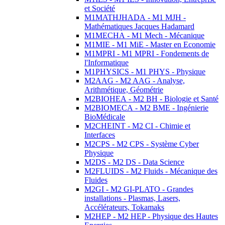
et Société
M1MATHJHADA - M1 MJH -
Mathématiques Jacques Hadamard
M1MECHA - M1 Mech - Mécanique
M1MIE - M1 MiE - Master en Economie
M1MPRI - M1 MPRI - Fondements de
l'Informatique
M1PHYSICS - M1 PHYS - Physique
M2AAG - M2 AAG - Analyse,
Arithmétique, Géométrie
M2BIOHEA - M2 BH - Biologie et Santé
M2BIOMECA - M2 BME - Ingénierie
BioMédicale
M2CHEINT - M2 CI - Chimie et
Interfaces
M2CPS - M2 CPS - Système Cyber
Physique
M2DS - M2 DS - Data Science
M2FLUIDS - M2 Fluids - Mécanique des
Fluides
M2GI - M2 GI-PLATO - Grandes
installations - Plasmas, Lasers,
Accélérateurs, Tokamaks
M2HEP - M2 HEP - Physique des Hautes