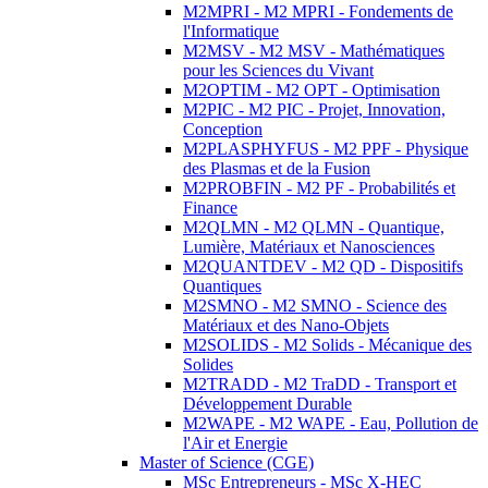
M2MPRI - M2 MPRI - Fondements de
l'Informatique
M2MSV - M2 MSV - Mathématiques
pour les Sciences du Vivant
M2OPTIM - M2 OPT - Optimisation
M2PIC - M2 PIC - Projet, Innovation,
Conception
M2PLASPHYFUS - M2 PPF - Physique
des Plasmas et de la Fusion
M2PROBFIN - M2 PF - Probabilités et
Finance
M2QLMN - M2 QLMN - Quantique,
Lumière, Matériaux et Nanosciences
M2QUANTDEV - M2 QD - Dispositifs
Quantiques
M2SMNO - M2 SMNO - Science des
Matériaux et des Nano-Objets
M2SOLIDS - M2 Solids - Mécanique des
Solides
M2TRADD - M2 TraDD - Transport et
Développement Durable
M2WAPE - M2 WAPE - Eau, Pollution de
l'Air et Energie
Master of Science (CGE)
MSc Entrepreneurs - MSc X-HEC