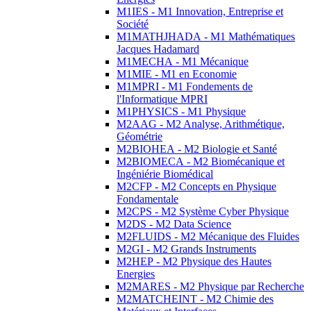
M1IES - M1 Innovation, Entreprise et
Société
M1MATHJHADA - M1 Mathématiques
Jacques Hadamard
M1MECHA - M1 Mécanique
M1MIE - M1 en Economie
M1MPRI - M1 Fondements de
l'Informatique MPRI
M1PHYSICS - M1 Physique
M2AAG - M2 Analyse, Arithmétique,
Géométrie
M2BIOHEA - M2 Biologie et Santé
M2BIOMECA - M2 Biomécanique et
Ingéniérie Biomédical
M2CFP - M2 Concepts en Physique
Fondamentale
M2CPS - M2 Système Cyber Physique
M2DS - M2 Data Science
M2FLUIDS - M2 Mécanique des Fluides
M2GI - M2 Grands Instruments
M2HEP - M2 Physique des Hautes
Energies
M2MARES - M2 Physique par Recherche
M2MATCHEINT - M2 Chimie des