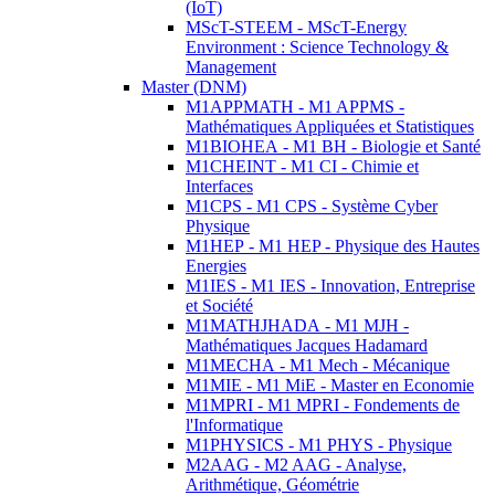
(IoT)
MScT-STEEM - MScT-Energy
Environment : Science Technology &
Management
Master (DNM)
M1APPMATH - M1 APPMS -
Mathématiques Appliquées et Statistiques
M1BIOHEA - M1 BH - Biologie et Santé
M1CHEINT - M1 CI - Chimie et
Interfaces
M1CPS - M1 CPS - Système Cyber
Physique
M1HEP - M1 HEP - Physique des Hautes
Energies
M1IES - M1 IES - Innovation, Entreprise
et Société
M1MATHJHADA - M1 MJH -
Mathématiques Jacques Hadamard
M1MECHA - M1 Mech - Mécanique
M1MIE - M1 MiE - Master en Economie
M1MPRI - M1 MPRI - Fondements de
l'Informatique
M1PHYSICS - M1 PHYS - Physique
M2AAG - M2 AAG - Analyse,
Arithmétique, Géométrie