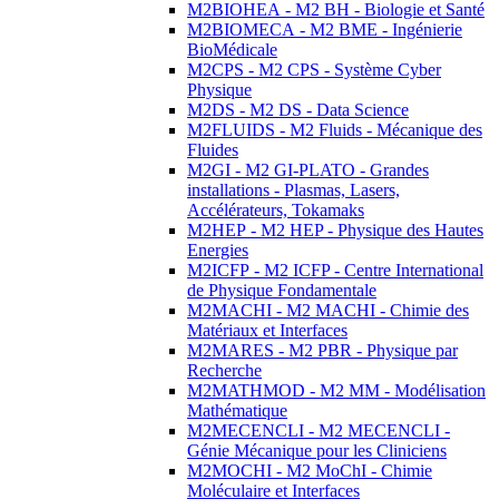
M2BIOHEA - M2 BH - Biologie et Santé
M2BIOMECA - M2 BME - Ingénierie
BioMédicale
M2CPS - M2 CPS - Système Cyber
Physique
M2DS - M2 DS - Data Science
M2FLUIDS - M2 Fluids - Mécanique des
Fluides
M2GI - M2 GI-PLATO - Grandes
installations - Plasmas, Lasers,
Accélérateurs, Tokamaks
M2HEP - M2 HEP - Physique des Hautes
Energies
M2ICFP - M2 ICFP - Centre International
de Physique Fondamentale
M2MACHI - M2 MACHI - Chimie des
Matériaux et Interfaces
M2MARES - M2 PBR - Physique par
Recherche
M2MATHMOD - M2 MM - Modélisation
Mathématique
M2MECENCLI - M2 MECENCLI -
Génie Mécanique pour les Cliniciens
M2MOCHI - M2 MoChI - Chimie
Moléculaire et Interfaces