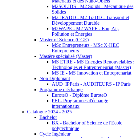
Matériaux et des Nano-Objets
M2SOLIDS - M2 Solids - Mécanique des
Solides
M2TRADD - M2 TraDD - Transport et
Développement Durable
M2WAPE - M2 WAPE - Eau, Air,
Pollution et Énergies
Master of Science (CGE)
MSc Entrepreneurs - MSc X-HEC
Entrepreneurs
Mastère spécialisé (Master)
MS ETRE - MS Energies Renouvelables :
Technologies et Entrepreneuriat (Master)
MS IE - MS Innovation et Entreprenariat
Non Diplomant
AUD_IPParis - AUDITEURS - IP Paris
Programme d'échange
EuroteQ - Diplôme EuroteQ
PEI - Programmes d'échange
internationaux
Catalogue 2024 - 2025
Bachelor
BX - Bachelor of Science de l'Ecole
polytechnique
Cycle Ingénieur