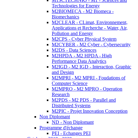
M1SCTECHNRJ - M1 - Sciences and
Technologies for Energy
M2BIOMECA - M2 Biomeca -
Biomechanics
M2CLEAR - CLimat, Environnement,
Applications et Recherche - Water, Air,
Pollution and Energy
M2CPS - Cyber Physical System
M2CYBER - M2 Cyber - Cybersecurity
M2DS - Data Sciences
M2HPDA - M2 HPDA - High
Performance Data Analytics
M2IGD - M2 IGD - Interaction, Graphic
and Design
M2MPRI - M2 MPRI - Foudations of
Computer Science
M2MPRO - M2 MPRO - Operation
Research
M2PDS - M2 PDS - Parallel and
Distributed Systems
M2PIC - Projet Innovation Conception
Non Diplomant
ND - Non Diplomant
Programme d'échange
PEI - Echanges PEI