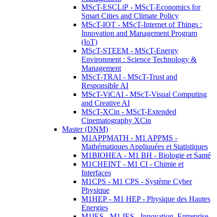
MScT-ESCLiP - MScT-Economics for
Smart Cities and Climate Policy
MScT-IOT - MScT-Internet of Things :
Innovation and Management Program
(IoT)
MScT-STEEM - MScT-Energy
Environment : Science Technology &
Management
MScT-TRAI - MScT-Trust and
Responsible AI
MScT-ViCAI - MScT-Visual Computing
and Creative AI
MScT-XCin - MScT-Extended
Cinematography XCin
Master (DNM)
M1APPMATH - M1 APPMS -
Mathématiques Appliquées et Statistiques
M1BIOHEA - M1 BH - Biologie et Santé
M1CHEINT - M1 CI - Chimie et
Interfaces
M1CPS - M1 CPS - Système Cyber
Physique
M1HEP - M1 HEP - Physique des Hautes
Energies
M1IES - M1 IES - Innovation, Entreprise