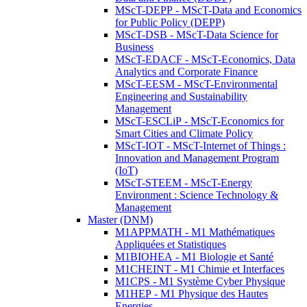
MScT-DEPP - MScT-Data and Economics
for Public Policy (DEPP)
MScT-DSB - MScT-Data Science for
Business
MScT-EDACF - MScT-Economics, Data
Analytics and Corporate Finance
MScT-EESM - MScT-Environmental
Engineering and Sustainability
Management
MScT-ESCLiP - MScT-Economics for
Smart Cities and Climate Policy
MScT-IOT - MScT-Internet of Things :
Innovation and Management Program
(IoT)
MScT-STEEM - MScT-Energy
Environment : Science Technology &
Management
Master (DNM)
M1APPMATH - M1 Mathématiques
Appliquées et Statistiques
M1BIOHEA - M1 Biologie et Santé
M1CHEINT - M1 Chimie et Interfaces
M1CPS - M1 Système Cyber Physique
M1HEP - M1 Physique des Hautes
Energies