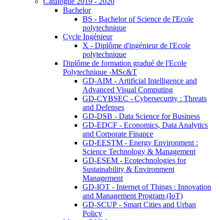
Catalogue 2019 - 2020
Bachelor
BS - Bachelor of Science de l'Ecole
polytechnique
Cycle Ingénieur
X - Diplôme d'ingénieur de l'Ecole
polytechnique
Diplôme de formation gradué de l'Ecole
Polytechnique -MSc&T
GD-AIM - Artificial Intelligence and
Advanced Visual Computing
GD-CYBSEC - Cybersecurity : Threats
and Defenses
GD-DSB - Data Science for Business
GD-EDCF - Economics, Data Analytics
and Corporate Finance
GD-EESTM - Energy Environment :
Science Technology & Management
GD-ESEM - Ecotechnologies for
Sustainability & Environment
Management
GD-IOT - Internet of Things : Innovation
and Management Program (IoT)
GD-SCUP - Smart Cities and Urban
Policy