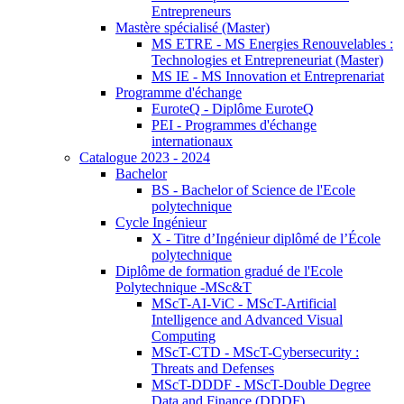
Entrepreneurs
Mastère spécialisé (Master)
MS ETRE - MS Energies Renouvelables :
Technologies et Entrepreneuriat (Master)
MS IE - MS Innovation et Entreprenariat
Programme d'échange
EuroteQ - Diplôme EuroteQ
PEI - Programmes d'échange
internationaux
Catalogue 2023 - 2024
Bachelor
BS - Bachelor of Science de l'Ecole
polytechnique
Cycle Ingénieur
X - Titre d’Ingénieur diplômé de l’École
polytechnique
Diplôme de formation gradué de l'Ecole
Polytechnique -MSc&T
MScT-AI-ViC - MScT-Artificial
Intelligence and Advanced Visual
Computing
MScT-CTD - MScT-Cybersecurity :
Threats and Defenses
MScT-DDDF - MScT-Double Degree
Data and Finance (DDDF)