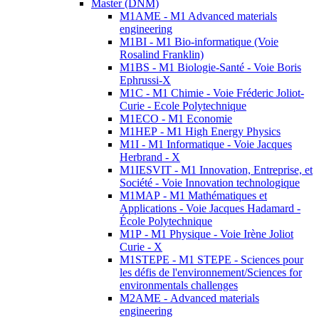
Master (DNM)
M1AME - M1 Advanced materials
engineering
M1BI - M1 Bio-informatique (Voie
Rosalind Franklin)
M1BS - M1 Biologie-Santé - Voie Boris
Ephrussi-X
M1C - M1 Chimie - Voie Fréderic Joliot-
Curie - Ecole Polytechnique
M1ECO - M1 Economie
M1HEP - M1 High Energy Physics
M1I - M1 Informatique - Voie Jacques
Herbrand - X
M1IESVIT - M1 Innovation, Entreprise, et
Société - Voie Innovation technologique
M1MAP - M1 Mathématiques et
Applications - Voie Jacques Hadamard -
École Polytechnique
M1P - M1 Physique - Voie Irène Joliot
Curie - X
M1STEPE - M1 STEPE - Sciences pour
les défis de l'environnement/Sciences for
environmentals challenges
M2AME - Advanced materials
engineering