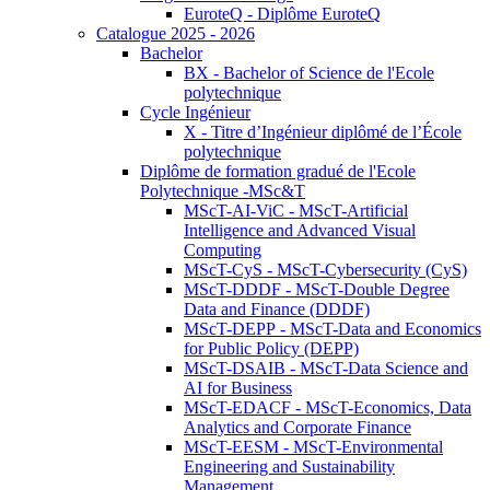
EuroteQ - Diplôme EuroteQ
Catalogue 2025 - 2026
Bachelor
BX - Bachelor of Science de l'Ecole
polytechnique
Cycle Ingénieur
X - Titre d’Ingénieur diplômé de l’École
polytechnique
Diplôme de formation gradué de l'Ecole
Polytechnique -MSc&T
MScT-AI-ViC - MScT-Artificial
Intelligence and Advanced Visual
Computing
MScT-CyS - MScT-Cybersecurity (CyS)
MScT-DDDF - MScT-Double Degree
Data and Finance (DDDF)
MScT-DEPP - MScT-Data and Economics
for Public Policy (DEPP)
MScT-DSAIB - MScT-Data Science and
AI for Business
MScT-EDACF - MScT-Economics, Data
Analytics and Corporate Finance
MScT-EESM - MScT-Environmental
Engineering and Sustainability
Management