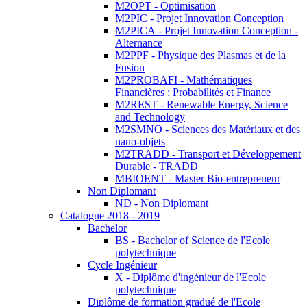
M2OPT - Optimisation
M2PIC - Projet Innovation Conception
M2PICA - Projet Innovation Conception -
Alternance
M2PPF - Physique des Plasmas et de la
Fusion
M2PROBAFI - Mathématiques
Financières : Probabilités et Finance
M2REST - Renewable Energy, Science
and Technology
M2SMNO - Sciences des Matériaux et des
nano-objets
M2TRADD - Transport et Développement
Durable - TRADD
MBIOENT - Master Bio-entrepreneur
Non Diplomant
ND - Non Diplomant
Catalogue 2018 - 2019
Bachelor
BS - Bachelor of Science de l'Ecole
polytechnique
Cycle Ingénieur
X - Diplôme d'ingénieur de l'Ecole
polytechnique
Diplôme de formation gradué de l'Ecole