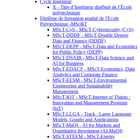
Cycle Ingénieur
X - Titre d’Ingénieur diplômé de l’École
polytechnique
Diplôme de formation gradué de l'Ecole
Polytechnique -MSc&T
MScT-CyS - MScT-Cybersecurity (CyS)
MScT-DDDF - MScT-Double Degree
Data and Finance (DDDF)
MScT-DEPP - MScT-Data and Economics
for Public Policy (DEPP)
MScT-DSAIB - MScT-Data Science and
AI for Business
MScT-EDACF - MScT-Economics, Data
Analytics and Corporate Finance
MScT-EESM - MScT-Environmental
Engineering and Sustainability
Management
MScT-IOT - MScT-Internet of Things :
Innovation and Management Program
(IoT)
MScT-LLGA - Track : Large Language
Models, Graphs and Applications
MScT-MaQI - AI for Markets and
Quantitative Investment (AI-MaQI)
MScT-STEEM - MScT-Energy