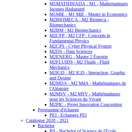
M1MATHJHADA - M1 - Mathematiques
Jacques Hadamard
M1MIE - M1 MiE - Master in Economics
M2BIOMECA - M2 Biomeca -
Biomechanics
M2BM - M2 Biomechanics
M2CFP - M2 CFP - Concepts in
Fundamental Physics
M2CPS - Cyber Physical System
M2DS - Data Sciences
M2ENERG - Master 2 Énergie
M2FLUIDS - M2 Fluids - Fluid
Mechanics
M2IGD - M2 IGD - Interaction, Graphic
and Design
M2MDA - M2 MdA - Mathématiques de
l'Aléatoire
M2MSV - M2 MSV - Mathématiques
pour les Sciences du Vivant
M2PIC - Projet Innovation Conception
Programme d'échange
PEI - Echanges PEI
Catalogue 2020 - 2021
Bachelor
BS - Bachelor of Science de l'Ecole