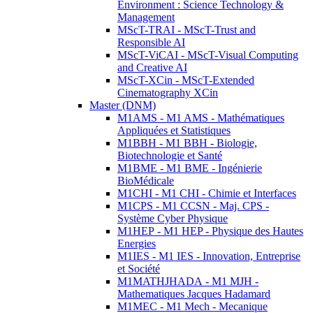
Environment : Science Technology &
Management
MScT-TRAI - MScT-Trust and
Responsible AI
MScT-ViCAI - MScT-Visual Computing
and Creative AI
MScT-XCin - MScT-Extended
Cinematography XCin
Master (DNM)
M1AMS - M1 AMS - Mathématiques
Appliquées et Statistiques
M1BBH - M1 BBH - Biologie,
Biotechnologie et Santé
M1BME - M1 BME - Ingénierie
BioMédicale
M1CHI - M1 CHI - Chimie et Interfaces
M1CPS - M1 CCSN - Maj. CPS -
Système Cyber Physique
M1HEP - M1 HEP - Physique des Hautes
Energies
M1IES - M1 IES - Innovation, Entreprise
et Société
M1MATHJHADA - M1 MJH -
Mathematiques Jacques Hadamard
M1MEC - M1 Mech - Mecanique