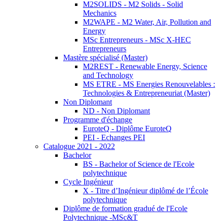
M2SOLIDS - M2 Solids - Solid
Mechanics
M2WAPE - M2 Water, Air, Pollution and
Energy
MSc Entrepreneurs - MSc X-HEC
Entrepreneurs
Mastère spécialisé (Master)
M2REST - Renewable Energy, Science
and Technology
MS ETRE - MS Energies Renouvelables :
Technologies & Entrepreneuriat (Master)
Non Diplomant
ND - Non Diplomant
Programme d'échange
EuroteQ - Diplôme EuroteQ
PEI - Echanges PEI
Catalogue 2021 - 2022
Bachelor
BS - Bachelor of Science de l'Ecole
polytechnique
Cycle Ingénieur
X - Titre d’Ingénieur diplômé de l’École
polytechnique
Diplôme de formation gradué de l'Ecole
Polytechnique -MSc&T