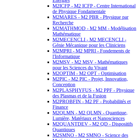
Energies
M2ICFP - M2 ICFP - Centre International
de Physique Fondamentale
M2MARES - M2 PBR - Physique par
Recherche
M2MATHMOD - M2 MM - Modélisation
Mathématique
M2MECENCLI - M2 MECENCLI -
Génie Mécanique pour les Cliniciens
M2MPRI - M2 MPRI - Fondements de
l'Informatique
M2MSV - M2 MSV - Mathématiques
pour les Sciences du Vivant
M2OPTIM - M2 OPT - Optimisation
M2PIC - M2 PIC - Projet, Innovation,
Conception
M2PLASPHYFUS - M2 PPF - Physique
des Plasmas et de la Fusion
M2PROBFIN - M2 PF - Probabilités et
Finance
M2QLMN - M2 QLMN - Quantique,
Lumière, Matériaux et Nanosciences
M2QUANTDEV - M2 QD - Dispositifs
Quantiques
M2SMNO - M2 SMNO - Science des