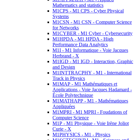
Mathematics and statistics
M1CPS - M1 CPS - Cyber Physical
Systems
M1CSN - M1 CSN - Computer Science
for Networks
M1CYBER - M1 Cyber - Cybersecurity
M1HPDA - M1 HPDA - High
Performance Data Analytics
M1I - M1 Informatique - Voie Jacques
Herbrand - X
M1IGD - M1 IGD - Interaction, Graphic
and Design
M1INTTRACPHY - M1 - International
Track in Physics
M1MAP - M1 Mathématiques et
Applications - Voie Jacques Hadamard -
École Polytechnique
M1MATHAPP - M1 - Mathématiques
Appliquées
M1MPRI - M1 MPRI - Foudations of
Computer Science
M1P - M1 Physique - Voie Irène Joliot
Curie - X
M1PHYSICS - M1 - Physics