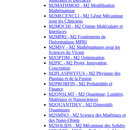
Matériaux et Interfaces
M2MATHMOD - M2 Modélisation
Mathématique
M2MECENCLI - M2 Génie Mécanique
pour les Cliniciens
M2MOCHI - M2 Chimie Moléculaire et
Interfaces
M2MPRI - M2 Fondements de
l'Informatique MPRI
M2MSV - M2 Mathématiques pour les
Sciences du Vivant
M2OPTIM - M2 Optimisation
M2PIC - M2 Projet, Innovation,
Conception
M2PLASPHYFUS - M2 Physique des
Plasmas et de la Fusion
M2PROBFIN - M2 Probabilités et
Finance
M2QNSLMT - M2 Quantique, Lumière,
Matériaux et Nanosciences
M2QUANTDEV - M2 Dispositifs
Quantiques
M2SMNO - M2 Science des Matériaux et
des Nano-Objets
M2SOLIDS - M2 Mécanique des Solides