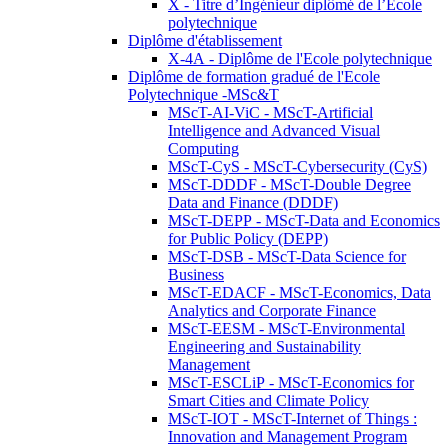
X - Titre d’Ingénieur diplômé de l’École
polytechnique
Diplôme d'établissement
X-4A - Diplôme de l'Ecole polytechnique
Diplôme de formation gradué de l'Ecole
Polytechnique -MSc&T
MScT-AI-ViC - MScT-Artificial
Intelligence and Advanced Visual
Computing
MScT-CyS - MScT-Cybersecurity (CyS)
MScT-DDDF - MScT-Double Degree
Data and Finance (DDDF)
MScT-DEPP - MScT-Data and Economics
for Public Policy (DEPP)
MScT-DSB - MScT-Data Science for
Business
MScT-EDACF - MScT-Economics, Data
Analytics and Corporate Finance
MScT-EESM - MScT-Environmental
Engineering and Sustainability
Management
MScT-ESCLiP - MScT-Economics for
Smart Cities and Climate Policy
MScT-IOT - MScT-Internet of Things :
Innovation and Management Program