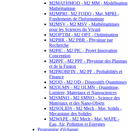
M2MATHMOD - M2 MM - Modélisation
Mathématique
M2MPRI - M2 FODQ - Maj. MPRI -
Fondements de l'Informatique
M2MSV - M2 MSV - Mathématiques
pour les Sciences du Vivant
M2OPTIM - M2 OPT - Optimisation
M2PBR - M2 PBR - Physique par
Recherche
M2PIC - M2 PIC - Projet Innovation
Conception
M2PPF - M2 PPF - Physique des Plasmas
et de la Fusion
M2PROBFIN - M2 PF - Probabilités et
Finance
M2QD - M2 QD - Dispositifs Quantiques
M2QLMN - M2 QLMN - Quantique,
Lumiere, Materiaux et Nanosciences
M2SMNO - M2 SMNO - Science des
Materiaux et des Nano-Objets
M2SOLIDS - M2 Mech - Maj. Solids -
Mecanique des Solides
M2WAPE - M2 Mech - Maj. WAPE -
Eau, Air, Pollution et Energies
Programme d'échange