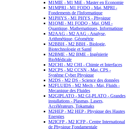
M1MIE - M1 MiE - Master en Economie
M1MPRI - M1 FODQ - Maj. MPRI -
Fondements de l'Informatique
M1PHYS - M1 PHYS - Physique
M1QMI - M1 FODQ - Maj. QMI -
Quantique, Mathematiques, Informatique
M2AAG - M2 AAG - Analyse,
Arithmétique, Géométrie
M2BBH - M2 BBH - Biologie,
Biotechnologie et Santé
M2BME - M2 BME - Ingénierie
BioMédicale
M2CHI - M2 CHI - Chimie et Interfaces
M2CPS - M2 CCSN - Maj. CPS -
Système Cyber Physique
M2DS - M2 DS - Science des données
M2FLUIDS - M2 Mech - Maj. Fluids -
Mecanique des Fluides
M2GIPLATO - M2 GI-PLATO - Grandes
installations - Plasmas, Lasers,
Accélérateurs, Tokamaks
M2HEP - M2 HEP - Physique des Hautes
Energies
M2ICFP - M2 ICFP - Centre International
de Physique Fondamentale