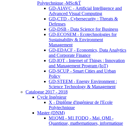
Polytechnique -MSc&T
GD-AIAVC - Artificial Intelligence and
Advanced Visual Computing
GD-CTD - Cybersecurity : Threats &
Defenses
GD-DSB - Data Science for Business
GD-ECOSEM - Ecotechnologies for
Sustainability & Environment
Management
GD-EDACF - Economics, Data Analytics
and Corporate Finance
GD-IOT - Internet of Things : Innovation
and Management Program (IoT)
GD-SCUP - Smart Cities and Urban
Policy
GD-STEEM - Energy Environment :
Science Technology & Management
Catalogue 2017 - 2018
Cycle Ingénieur
X - Diplôme d'ingénieur de l'Ecole
Polytechnique
Master (DNM)
M1QMI - M1 FODQ - Maj. QMI -
Quantique, mathematiques, informatique