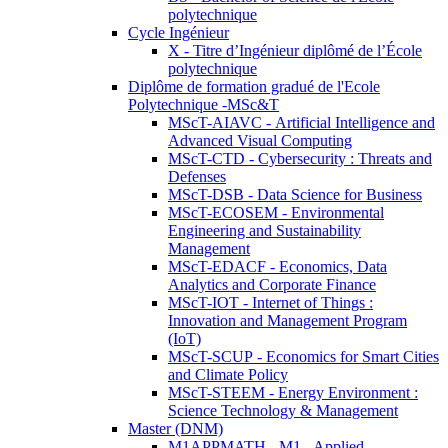
polytechnique
Cycle Ingénieur
X - Titre d’Ingénieur diplômé de l’École
polytechnique
Diplôme de formation gradué de l'Ecole
Polytechnique -MSc&T
MScT-AIAVC - Artificial Intelligence and
Advanced Visual Computing
MScT-CTD - Cybersecurity : Threats and
Defenses
MScT-DSB - Data Science for Business
MScT-ECOSEM - Environmental
Engineering and Sustainability
Management
MScT-EDACF - Economics, Data
Analytics and Corporate Finance
MScT-IOT - Internet of Things :
Innovation and Management Program
(IoT)
MScT-SCUP - Economics for Smart Cities
and Climate Policy
MScT-STEEM - Energy Environment :
Science Technology & Management
Master (DNM)
M1APPMATH - M1 - Applied