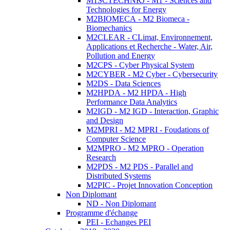
M1SCTECHNRJ - M1 - Sciences and
Technologies for Energy
M2BIOMECA - M2 Biomeca -
Biomechanics
M2CLEAR - CLimat, Environnement,
Applications et Recherche - Water, Air,
Pollution and Energy
M2CPS - Cyber Physical System
M2CYBER - M2 Cyber - Cybersecurity
M2DS - Data Sciences
M2HPDA - M2 HPDA - High
Performance Data Analytics
M2IGD - M2 IGD - Interaction, Graphic
and Design
M2MPRI - M2 MPRI - Foudations of
Computer Science
M2MPRO - M2 MPRO - Operation
Research
M2PDS - M2 PDS - Parallel and
Distributed Systems
M2PIC - Projet Innovation Conception
Non Diplomant
ND - Non Diplomant
Programme d'échange
PEI - Echanges PEI