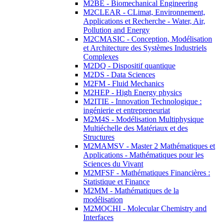
M2BE - Biomechanical Engineering
M2CLEAR - CLimat, Environnement,
Applications et Recherche - Water, Air,
Pollution and Energy
M2CMASIC - Conception, Modélisation
et Architecture des Systèmes Industriels
Complexes
M2DQ - Dispositif quantique
M2DS - Data Sciences
M2FM - Fluid Mechanics
M2HEP - High Energy physics
M2ITIE - Innovation Technologique :
ingénierie et entrepreneuriat
M2M4S - Modélisation Multiphysique
Multiéchelle des Matériaux et des
Structures
M2MAMSV - Master 2 Mathématiques et
Applications - Mathématiques pour les
Sciences du Vivant
M2MFSF - Mathématiques Financières :
Statistique et Finance
M2MM - Mathématiques de la
modélisation
M2MOCHI - Molecular Chemistry and
Interfaces