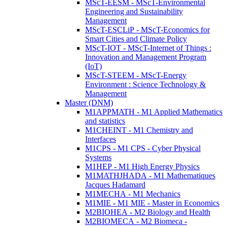
MScT-EESM - MScT-Environmental
Engineering and Sustainability
Management
MScT-ESCLiP - MScT-Economics for
Smart Cities and Climate Policy
MScT-IOT - MScT-Internet of Things :
Innovation and Management Program
(IoT)
MScT-STEEM - MScT-Energy
Environment : Science Technology &
Management
Master (DNM)
M1APPMATH - M1 Applied Mathematics
and statistics
M1CHEINT - M1 Chemistry and
Interfaces
M1CPS - M1 CPS - Cyber Physical
Systems
M1HEP - M1 High Energy Physics
M1MATHJHADA - M1 Mathematiques
Jacques Hadamard
M1MECHA - M1 Mechanics
M1MIE - M1 MIE - Master in Economics
M2BIOHEA - M2 Biology and Health
M2BIOMECA - M2 Biomeca -