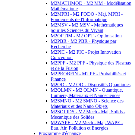
M2MATHMOD - M2 MM - Modélisation
Mathématique
M2MPRI - M2 FODQ - Maj. MPRI -
Fondements de l'Informatique
M2MSV - M2 MSV - Mathématiques
pour les Sciences du Vivant
M2OPTIM - M2 OPT - Optimisation
M2PBR - M2 PBR - Physique par
Recherche
M2PIC - M2 PIC - Projet Innovation
Conception
M2PPF - M2 PPF - Physique des Plasmas
et de la Fusion
M2PROBFIN - M2 PF - Probabilités et
Finance
M2QD - M2 QD - Dispositifs Quantiques
M2QLMN - M2 QLMN - Quantique,
Lumiere, Materiaux et Nanosciences
M2SMNO - M2 SMNO - Science des
Materiaux et des Nano-Objets
M2SOLIDS - M2 Mech - Maj. Solids -
Mecanique des Solides
M2WAPE - M2 Mech - Maj. WAPE -
Eau, Air, Pollution et Energies
Programme d'échange