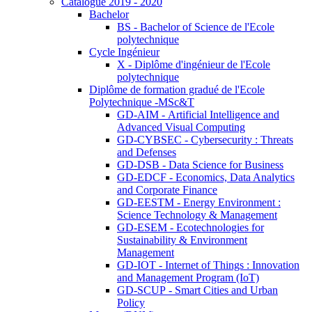
Catalogue 2019 - 2020
Bachelor
BS - Bachelor of Science de l'Ecole
polytechnique
Cycle Ingénieur
X - Diplôme d'ingénieur de l'Ecole
polytechnique
Diplôme de formation gradué de l'Ecole
Polytechnique -MSc&T
GD-AIM - Artificial Intelligence and
Advanced Visual Computing
GD-CYBSEC - Cybersecurity : Threats
and Defenses
GD-DSB - Data Science for Business
GD-EDCF - Economics, Data Analytics
and Corporate Finance
GD-EESTM - Energy Environment :
Science Technology & Management
GD-ESEM - Ecotechnologies for
Sustainability & Environment
Management
GD-IOT - Internet of Things : Innovation
and Management Program (IoT)
GD-SCUP - Smart Cities and Urban
Policy