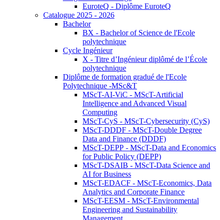
EuroteQ - Diplôme EuroteQ
Catalogue 2025 - 2026
Bachelor
BX - Bachelor of Science de l'Ecole
polytechnique
Cycle Ingénieur
X - Titre d’Ingénieur diplômé de l’École
polytechnique
Diplôme de formation gradué de l'Ecole
Polytechnique -MSc&T
MScT-AI-ViC - MScT-Artificial
Intelligence and Advanced Visual
Computing
MScT-CyS - MScT-Cybersecurity (CyS)
MScT-DDDF - MScT-Double Degree
Data and Finance (DDDF)
MScT-DEPP - MScT-Data and Economics
for Public Policy (DEPP)
MScT-DSAIB - MScT-Data Science and
AI for Business
MScT-EDACF - MScT-Economics, Data
Analytics and Corporate Finance
MScT-EESM - MScT-Environmental
Engineering and Sustainability
Management