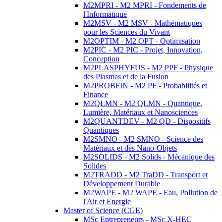
M2MPRI - M2 MPRI - Fondements de
l'Informatique
M2MSV - M2 MSV - Mathématiques
pour les Sciences du Vivant
M2OPTIM - M2 OPT - Optimisation
M2PIC - M2 PIC - Projet, Innovation,
Conception
M2PLASPHYFUS - M2 PPF - Physique
des Plasmas et de la Fusion
M2PROBFIN - M2 PF - Probabilités et
Finance
M2QLMN - M2 QLMN - Quantique,
Lumière, Matériaux et Nanosciences
M2QUANTDEV - M2 QD - Dispositifs
Quantiques
M2SMNO - M2 SMNO - Science des
Matériaux et des Nano-Objets
M2SOLIDS - M2 Solids - Mécanique des
Solides
M2TRADD - M2 TraDD - Transport et
Développement Durable
M2WAPE - M2 WAPE - Eau, Pollution de
l'Air et Energie
Master of Science (CGE)
MSc Entrepreneurs - MSc X-HEC