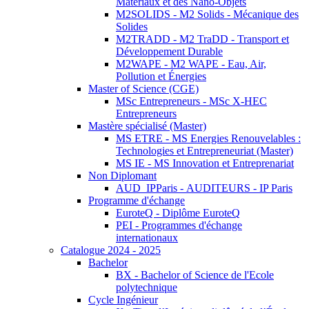
Matériaux et des Nano-Objets
M2SOLIDS - M2 Solids - Mécanique des
Solides
M2TRADD - M2 TraDD - Transport et
Développement Durable
M2WAPE - M2 WAPE - Eau, Air,
Pollution et Énergies
Master of Science (CGE)
MSc Entrepreneurs - MSc X-HEC
Entrepreneurs
Mastère spécialisé (Master)
MS ETRE - MS Energies Renouvelables :
Technologies et Entrepreneuriat (Master)
MS IE - MS Innovation et Entreprenariat
Non Diplomant
AUD_IPParis - AUDITEURS - IP Paris
Programme d'échange
EuroteQ - Diplôme EuroteQ
PEI - Programmes d'échange
internationaux
Catalogue 2024 - 2025
Bachelor
BX - Bachelor of Science de l'Ecole
polytechnique
Cycle Ingénieur