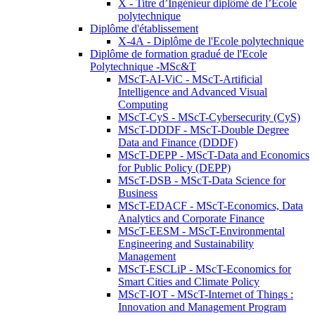
X - Titre d’Ingénieur diplômé de l’École
polytechnique
Diplôme d'établissement
X-4A - Diplôme de l'Ecole polytechnique
Diplôme de formation gradué de l'Ecole
Polytechnique -MSc&T
MScT-AI-ViC - MScT-Artificial
Intelligence and Advanced Visual
Computing
MScT-CyS - MScT-Cybersecurity (CyS)
MScT-DDDF - MScT-Double Degree
Data and Finance (DDDF)
MScT-DEPP - MScT-Data and Economics
for Public Policy (DEPP)
MScT-DSB - MScT-Data Science for
Business
MScT-EDACF - MScT-Economics, Data
Analytics and Corporate Finance
MScT-EESM - MScT-Environmental
Engineering and Sustainability
Management
MScT-ESCLiP - MScT-Economics for
Smart Cities and Climate Policy
MScT-IOT - MScT-Internet of Things :
Innovation and Management Program