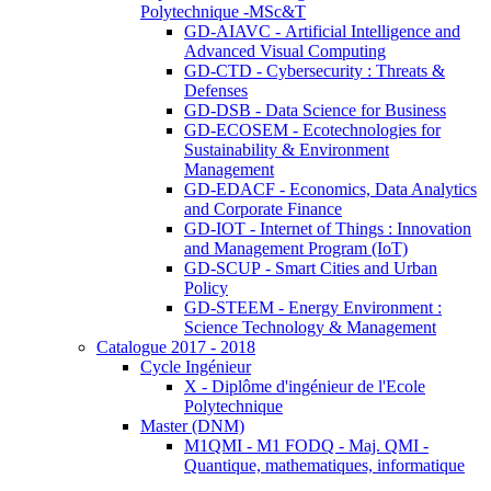
Polytechnique -MSc&T
GD-AIAVC - Artificial Intelligence and
Advanced Visual Computing
GD-CTD - Cybersecurity : Threats &
Defenses
GD-DSB - Data Science for Business
GD-ECOSEM - Ecotechnologies for
Sustainability & Environment
Management
GD-EDACF - Economics, Data Analytics
and Corporate Finance
GD-IOT - Internet of Things : Innovation
and Management Program (IoT)
GD-SCUP - Smart Cities and Urban
Policy
GD-STEEM - Energy Environment :
Science Technology & Management
Catalogue 2017 - 2018
Cycle Ingénieur
X - Diplôme d'ingénieur de l'Ecole
Polytechnique
Master (DNM)
M1QMI - M1 FODQ - Maj. QMI -
Quantique, mathematiques, informatique