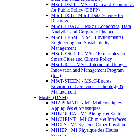
MScT-DEPP - MScT-Data and Economics
for Public Policy (DEPP)
MScT-DSB - MScT-Data Science for
Business
MScT-EDACF - MScT-Economics, Data
Analytics and Corporate Finance
MScT-EESM - MScT-Environmental
Engineering and Sustainability
Management
MScT-ESCLiP - MScT-Economics for
Smart Cities and Climate Policy
MScT-IOT - MScT-Internet of Things :
Innovation and Management Program
(IoT)
MScT-STEEM - MScT-Energy
Environment : Science Technology &
Management
Master (DNM)
M1APPMATH - M1 Mathématiques
Appliquées et Statistiques
M1BIOHEA - M1 Biologie et Santé
M1CHEINT - M1 Chimie et Interfaces
M1CPS - M1 Système Cyber Physique
M1HEP - M1 Physique des Hautes
Energies