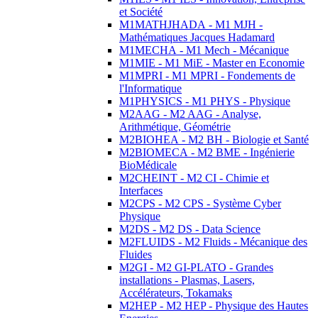
et Société
M1MATHJHADA - M1 MJH -
Mathématiques Jacques Hadamard
M1MECHA - M1 Mech - Mécanique
M1MIE - M1 MiE - Master en Economie
M1MPRI - M1 MPRI - Fondements de
l'Informatique
M1PHYSICS - M1 PHYS - Physique
M2AAG - M2 AAG - Analyse,
Arithmétique, Géométrie
M2BIOHEA - M2 BH - Biologie et Santé
M2BIOMECA - M2 BME - Ingénierie
BioMédicale
M2CHEINT - M2 CI - Chimie et
Interfaces
M2CPS - M2 CPS - Système Cyber
Physique
M2DS - M2 DS - Data Science
M2FLUIDS - M2 Fluids - Mécanique des
Fluides
M2GI - M2 GI-PLATO - Grandes
installations - Plasmas, Lasers,
Accélérateurs, Tokamaks
M2HEP - M2 HEP - Physique des Hautes