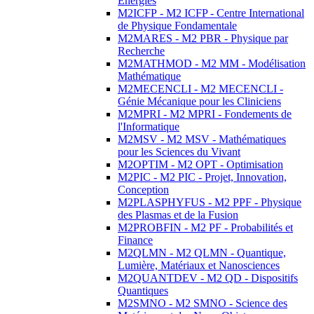
Energies
M2ICFP - M2 ICFP - Centre International
de Physique Fondamentale
M2MARES - M2 PBR - Physique par
Recherche
M2MATHMOD - M2 MM - Modélisation
Mathématique
M2MECENCLI - M2 MECENCLI -
Génie Mécanique pour les Cliniciens
M2MPRI - M2 MPRI - Fondements de
l'Informatique
M2MSV - M2 MSV - Mathématiques
pour les Sciences du Vivant
M2OPTIM - M2 OPT - Optimisation
M2PIC - M2 PIC - Projet, Innovation,
Conception
M2PLASPHYFUS - M2 PPF - Physique
des Plasmas et de la Fusion
M2PROBFIN - M2 PF - Probabilités et
Finance
M2QLMN - M2 QLMN - Quantique,
Lumière, Matériaux et Nanosciences
M2QUANTDEV - M2 QD - Dispositifs
Quantiques
M2SMNO - M2 SMNO - Science des