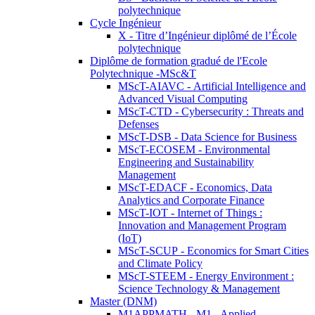
polytechnique
Cycle Ingénieur
X - Titre d’Ingénieur diplômé de l’École
polytechnique
Diplôme de formation gradué de l'Ecole
Polytechnique -MSc&T
MScT-AIAVC - Artificial Intelligence and
Advanced Visual Computing
MScT-CTD - Cybersecurity : Threats and
Defenses
MScT-DSB - Data Science for Business
MScT-ECOSEM - Environmental
Engineering and Sustainability
Management
MScT-EDACF - Economics, Data
Analytics and Corporate Finance
MScT-IOT - Internet of Things :
Innovation and Management Program
(IoT)
MScT-SCUP - Economics for Smart Cities
and Climate Policy
MScT-STEEM - Energy Environment :
Science Technology & Management
Master (DNM)
M1APPMATH - M1 - Applied