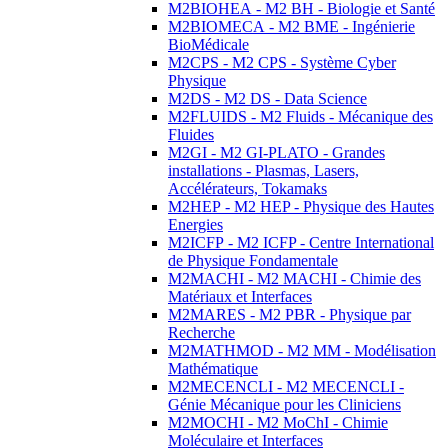
M2BIOHEA - M2 BH - Biologie et Santé
M2BIOMECA - M2 BME - Ingénierie
BioMédicale
M2CPS - M2 CPS - Système Cyber
Physique
M2DS - M2 DS - Data Science
M2FLUIDS - M2 Fluids - Mécanique des
Fluides
M2GI - M2 GI-PLATO - Grandes
installations - Plasmas, Lasers,
Accélérateurs, Tokamaks
M2HEP - M2 HEP - Physique des Hautes
Energies
M2ICFP - M2 ICFP - Centre International
de Physique Fondamentale
M2MACHI - M2 MACHI - Chimie des
Matériaux et Interfaces
M2MARES - M2 PBR - Physique par
Recherche
M2MATHMOD - M2 MM - Modélisation
Mathématique
M2MECENCLI - M2 MECENCLI -
Génie Mécanique pour les Cliniciens
M2MOCHI - M2 MoChI - Chimie
Moléculaire et Interfaces