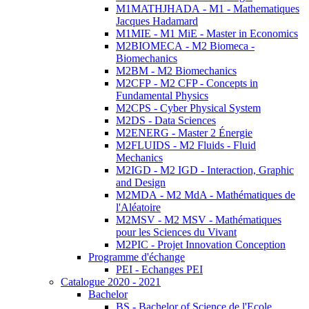
M1MATHJHADA - M1 - Mathematiques
Jacques Hadamard
M1MIE - M1 MiE - Master in Economics
M2BIOMECA - M2 Biomeca -
Biomechanics
M2BM - M2 Biomechanics
M2CFP - M2 CFP - Concepts in
Fundamental Physics
M2CPS - Cyber Physical System
M2DS - Data Sciences
M2ENERG - Master 2 Énergie
M2FLUIDS - M2 Fluids - Fluid
Mechanics
M2IGD - M2 IGD - Interaction, Graphic
and Design
M2MDA - M2 MdA - Mathématiques de
l'Aléatoire
M2MSV - M2 MSV - Mathématiques
pour les Sciences du Vivant
M2PIC - Projet Innovation Conception
Programme d'échange
PEI - Echanges PEI
Catalogue 2020 - 2021
Bachelor
BS - Bachelor of Science de l'Ecole