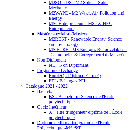
M2SOLIDS - M2 Solids - Solid
Mechanics
M2WAPE - M2 Water, Air, Pollution and
Energy
MSc Entrepreneurs - MSc X-HEC
Entrepreneurs
Mastère spécialisé (Master)
M2REST - Renewable Energy, Science
and Technology
MS ETRE - MS Energies Renouvelables :
Technologies & Entrepreneuriat (Master)
Non Diplomant
ND - Non Diplomant
Programme d'échange
EuroteQ - Diplôme EuroteQ
PEI - Echanges PEI
Catalogue 2021 - 2022
Bachelor
BS - Bachelor of Science de l'Ecole
polytechnique
Cycle Ingénieur
X - Titre d’Ingénieur diplômé de l’École
polytechnique
Diplôme de formation gradué de l'Ecole
Polytechnique -MSc&T