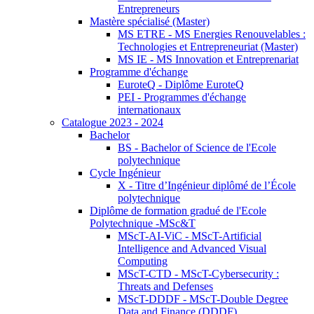
Entrepreneurs
Mastère spécialisé (Master)
MS ETRE - MS Energies Renouvelables :
Technologies et Entrepreneuriat (Master)
MS IE - MS Innovation et Entreprenariat
Programme d'échange
EuroteQ - Diplôme EuroteQ
PEI - Programmes d'échange
internationaux
Catalogue 2023 - 2024
Bachelor
BS - Bachelor of Science de l'Ecole
polytechnique
Cycle Ingénieur
X - Titre d’Ingénieur diplômé de l’École
polytechnique
Diplôme de formation gradué de l'Ecole
Polytechnique -MSc&T
MScT-AI-ViC - MScT-Artificial
Intelligence and Advanced Visual
Computing
MScT-CTD - MScT-Cybersecurity :
Threats and Defenses
MScT-DDDF - MScT-Double Degree
Data and Finance (DDDF)