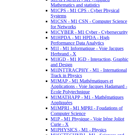
Mathematics and statistics
M1CPS - M1 CPS - Cyber Physical
Systems
M1CSN - M1 CSN - Computer Science
for Networks
M1CYBER - M1 Cyber - Cybersecurity
M1HPDA - M1 HPDA - High
Performance Data Analytics
M1I - M1 Informatique - Voie Jacques
Herbrand - X
M1IGD - M1 IGD - Interaction, Graphic
and Design
M1INTTRACPHY - M1 - International
Track in Physics
M1MAP - M1 Mathématiques et
Applications - Voie Jacques Hadamard -
École Polytechnique
M1MATHAPP - M1 - Mathématiques
Appliquées
M1MPRI - M1 MPRI - Foudations of
Computer Science
M1P - M1 Physique - Voie Irène Joliot
Curie - X
M1PHYSICS - M1 - Physics