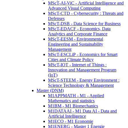
MScT-AI-ViC - Artificial Intelligence and
Advanced Visual Computing
MScT-CTD - Cybersecurity : Threats and
Defenses
MScT-DSB - Data Science for Business
MScT-EDACF - Economics, Data
Analytics and Corporate Finance
MScT-EESM - Environmental
Engineering and Sustainability
Management
MScT-ESCLiP - Economics for Smart
Cities and Climate Policy
MScT-IOT - Internet of Things :
Innovation and Management Program
(IoT)
MScT-STEEM - Energy Environment :
Science Technology & Management
Master (DNM)
M1APPMATH - M1 - Applied
Mathematics and statistics
M1BM - M1 Biomechanics
M1DATAAI - M1 Data AI - Data and
Artificial Intelligence
M1ECO - M1 Economie
M1ENERG - Master 1 Énergie