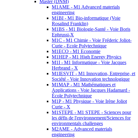
Master (DNM)
M1AME - M1 Advanced materials
engineering
M1BI - M1 Bio-informatique (Voie
Rosalind Franklin)
M1BS - M1 Biologie-Santé - Voie Boris
Ephrussi-X
M1C - M1 Chimie - Voie Fréderic Joliot-
Curie - Ecole Polytechnique
M1ECO - M1 Economie
M1HEP - M1 High Energy Physics
M1I - M1 Informatique - Voie Jacques
Herbrand - X
M1IESVIT - M1 Innovation, Entreprise, et
Société - Voie Innovation technologique
M1MAP - M1 Mathématiques et
Applications - Voie Jacques Hadamard -
École Polytechnique
M1P - M1 Physique - Voie Irène Joliot
Curie - X
M1STEPE - M1 STEPE - Sciences pour
les défis de l'environnement/Sciences for
environmentals challenges
M2AME - Advanced materials
engineering