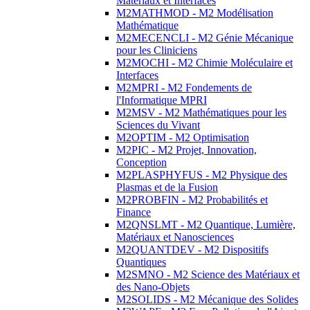
Matériaux et Interfaces
M2MATHMOD - M2 Modélisation
Mathématique
M2MECENCLI - M2 Génie Mécanique
pour les Cliniciens
M2MOCHI - M2 Chimie Moléculaire et
Interfaces
M2MPRI - M2 Fondements de
l'Informatique MPRI
M2MSV - M2 Mathématiques pour les
Sciences du Vivant
M2OPTIM - M2 Optimisation
M2PIC - M2 Projet, Innovation,
Conception
M2PLASPHYFUS - M2 Physique des
Plasmas et de la Fusion
M2PROBFIN - M2 Probabilités et
Finance
M2QNSLMT - M2 Quantique, Lumière,
Matériaux et Nanosciences
M2QUANTDEV - M2 Dispositifs
Quantiques
M2SMNO - M2 Science des Matériaux et
des Nano-Objets
M2SOLIDS - M2 Mécanique des Solides