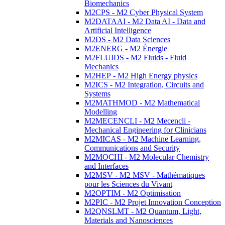
Biomechanics
M2CPS - M2 Cyber Physical System
M2DATAAI - M2 Data AI - Data and
Artificial Intelligence
M2DS - M2 Data Sciences
M2ENERG - M2 Énergie
M2FLUIDS - M2 Fluids - Fluid
Mechanics
M2HEP - M2 High Energy physics
M2ICS - M2 Integration, Circuits and
Systems
M2MATHMOD - M2 Mathematical
Modelling
M2MECENCLI - M2 Mecencli -
Mechanical Engineering for Clinicians
M2MICAS - M2 Machine Learning,
Communications and Security
M2MOCHI - M2 Molecular Chemistry
and Interfaces
M2MSV - M2 MSV - Mathématiques
pour les Sciences du Vivant
M2OPTIM - M2 Optimisation
M2PIC - M2 Projet Innovation Conception
M2QNSLMT - M2 Quantum, Light,
Materials and Nanosciences