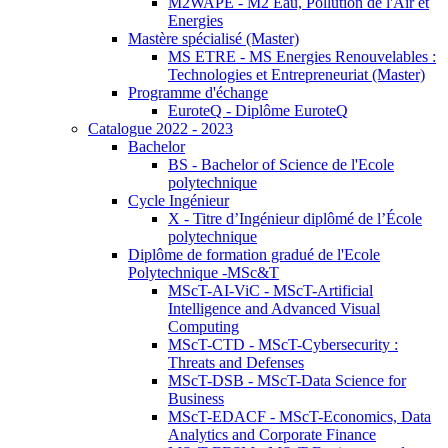
M2WAPE - M2 Eau, Pollution de l'Air et
Energies
Mastère spécialisé (Master)
MS ETRE - MS Energies Renouvelables :
Technologies et Entrepreneuriat (Master)
Programme d'échange
EuroteQ - Diplôme EuroteQ
Catalogue 2022 - 2023
Bachelor
BS - Bachelor of Science de l'Ecole
polytechnique
Cycle Ingénieur
X - Titre d’Ingénieur diplômé de l’École
polytechnique
Diplôme de formation gradué de l'Ecole
Polytechnique -MSc&T
MScT-AI-ViC - MScT-Artificial
Intelligence and Advanced Visual
Computing
MScT-CTD - MScT-Cybersecurity :
Threats and Defenses
MScT-DSB - MScT-Data Science for
Business
MScT-EDACF - MScT-Economics, Data
Analytics and Corporate Finance