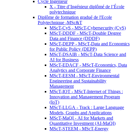
Cycle Ingénieur
X - Titre d’Ingénieur diplômé de l’École
polytechnique
Diplôme de formation gradué de l'Ecole
Polytechnique -MSc&T
MScT-CyS - MScT-Cybersecurity (CyS)
MScT-DDDF - MScT-Double Degree
Data and Finance (DDDF)
MScT-DEPP - MScT-Data and Economics
for Public Policy (DEPP)
MScT-DSAIB - MScT-Data Science and
AI for Business
MScT-EDACF - MScT-Economics, Data
Analytics and Corporate Finance
MScT-EESM - MScT-Environmental
Engineering and Sustainability
Management
MScT-IOT - MScT-Internet of Things :
Innovation and Management Program
(IoT)
MScT-LLGA - Track : Large Language
Models, Graphs and Applications
MScT-MaQI - AI for Markets and
Quantitative Investment (AI-MaQI)
MScT-STEEM - MScT-Energy