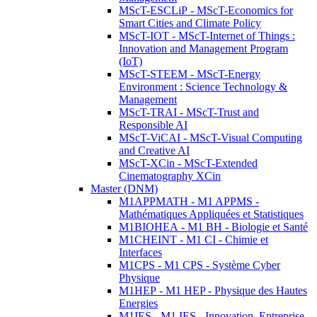
MScT-ESCLiP - MScT-Economics for
Smart Cities and Climate Policy
MScT-IOT - MScT-Internet of Things :
Innovation and Management Program
(IoT)
MScT-STEEM - MScT-Energy
Environment : Science Technology &
Management
MScT-TRAI - MScT-Trust and
Responsible AI
MScT-ViCAI - MScT-Visual Computing
and Creative AI
MScT-XCin - MScT-Extended
Cinematography XCin
Master (DNM)
M1APPMATH - M1 APPMS -
Mathématiques Appliquées et Statistiques
M1BIOHEA - M1 BH - Biologie et Santé
M1CHEINT - M1 CI - Chimie et
Interfaces
M1CPS - M1 CPS - Système Cyber
Physique
M1HEP - M1 HEP - Physique des Hautes
Energies
M1IES - M1 IES - Innovation, Entreprise