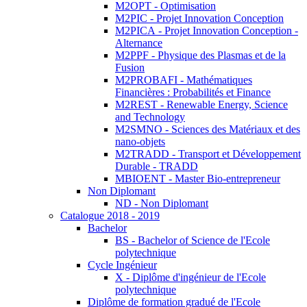
M2OPT - Optimisation
M2PIC - Projet Innovation Conception
M2PICA - Projet Innovation Conception -
Alternance
M2PPF - Physique des Plasmas et de la
Fusion
M2PROBAFI - Mathématiques
Financières : Probabilités et Finance
M2REST - Renewable Energy, Science
and Technology
M2SMNO - Sciences des Matériaux et des
nano-objets
M2TRADD - Transport et Développement
Durable - TRADD
MBIOENT - Master Bio-entrepreneur
Non Diplomant
ND - Non Diplomant
Catalogue 2018 - 2019
Bachelor
BS - Bachelor of Science de l'Ecole
polytechnique
Cycle Ingénieur
X - Diplôme d'ingénieur de l'Ecole
polytechnique
Diplôme de formation gradué de l'Ecole