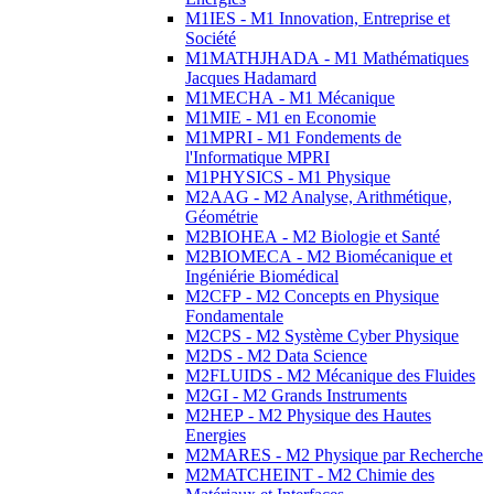
M1IES - M1 Innovation, Entreprise et
Société
M1MATHJHADA - M1 Mathématiques
Jacques Hadamard
M1MECHA - M1 Mécanique
M1MIE - M1 en Economie
M1MPRI - M1 Fondements de
l'Informatique MPRI
M1PHYSICS - M1 Physique
M2AAG - M2 Analyse, Arithmétique,
Géométrie
M2BIOHEA - M2 Biologie et Santé
M2BIOMECA - M2 Biomécanique et
Ingéniérie Biomédical
M2CFP - M2 Concepts en Physique
Fondamentale
M2CPS - M2 Système Cyber Physique
M2DS - M2 Data Science
M2FLUIDS - M2 Mécanique des Fluides
M2GI - M2 Grands Instruments
M2HEP - M2 Physique des Hautes
Energies
M2MARES - M2 Physique par Recherche
M2MATCHEINT - M2 Chimie des