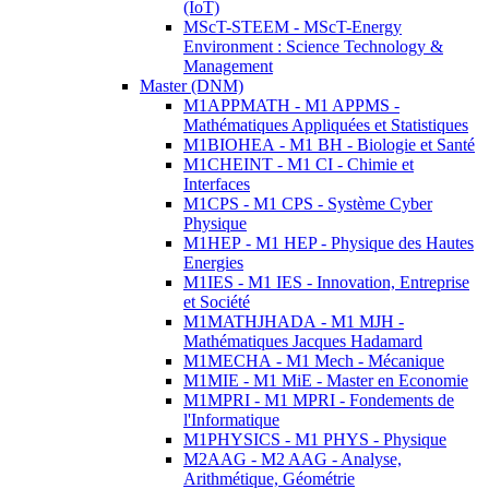
(IoT)
MScT-STEEM - MScT-Energy
Environment : Science Technology &
Management
Master (DNM)
M1APPMATH - M1 APPMS -
Mathématiques Appliquées et Statistiques
M1BIOHEA - M1 BH - Biologie et Santé
M1CHEINT - M1 CI - Chimie et
Interfaces
M1CPS - M1 CPS - Système Cyber
Physique
M1HEP - M1 HEP - Physique des Hautes
Energies
M1IES - M1 IES - Innovation, Entreprise
et Société
M1MATHJHADA - M1 MJH -
Mathématiques Jacques Hadamard
M1MECHA - M1 Mech - Mécanique
M1MIE - M1 MiE - Master en Economie
M1MPRI - M1 MPRI - Fondements de
l'Informatique
M1PHYSICS - M1 PHYS - Physique
M2AAG - M2 AAG - Analyse,
Arithmétique, Géométrie