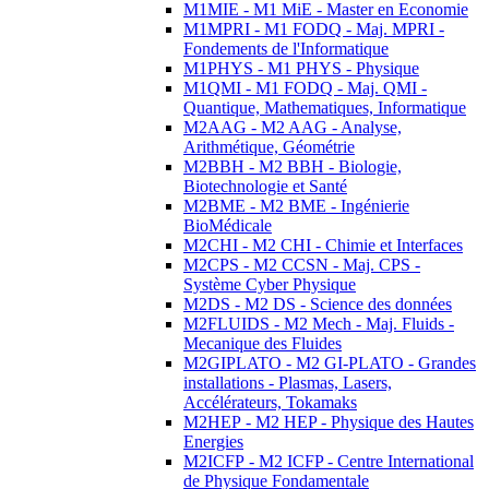
M1MIE - M1 MiE - Master en Economie
M1MPRI - M1 FODQ - Maj. MPRI -
Fondements de l'Informatique
M1PHYS - M1 PHYS - Physique
M1QMI - M1 FODQ - Maj. QMI -
Quantique, Mathematiques, Informatique
M2AAG - M2 AAG - Analyse,
Arithmétique, Géométrie
M2BBH - M2 BBH - Biologie,
Biotechnologie et Santé
M2BME - M2 BME - Ingénierie
BioMédicale
M2CHI - M2 CHI - Chimie et Interfaces
M2CPS - M2 CCSN - Maj. CPS -
Système Cyber Physique
M2DS - M2 DS - Science des données
M2FLUIDS - M2 Mech - Maj. Fluids -
Mecanique des Fluides
M2GIPLATO - M2 GI-PLATO - Grandes
installations - Plasmas, Lasers,
Accélérateurs, Tokamaks
M2HEP - M2 HEP - Physique des Hautes
Energies
M2ICFP - M2 ICFP - Centre International
de Physique Fondamentale