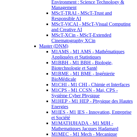
Environment : Science Technology &
Management
MScT-TRAI - MScT-Trust and
Responsible AI
MScT-ViCAI - MScT-Visual Computing
and Creative AI
MScT-XCin - MScT-Extended
Cinematography XCin
Master (DNM)
M1AMS - M1 AMS - Mathématiques
Appliquées et Statistiques
M1BBH - M1 BBH - Biologie,
Biotechnologie et Santé
M1BME - M1 BME - Ingénierie
BioMédicale
M1CHI - M1 CHI - Chimie et Interfaces
M1CPS - M1 CCSN - Maj. CPS -
Système Cyber Physique
M1HEP - M1 HEP - Physique des Hautes
Energies
M1IES - M1 IES - Innovation, Entreprise
et Société
M1MATHJHADA - M1 MJH -
Mathematiques Jacques Hadamard
M1MEC - M1 Mech - Mecanique