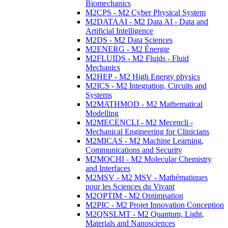
Biomechanics
M2CPS - M2 Cyber Physical System
M2DATAAI - M2 Data AI - Data and
Artificial Intelligence
M2DS - M2 Data Sciences
M2ENERG - M2 Énergie
M2FLUIDS - M2 Fluids - Fluid
Mechanics
M2HEP - M2 High Energy physics
M2ICS - M2 Integration, Circuits and
Systems
M2MATHMOD - M2 Mathematical
Modelling
M2MECENCLI - M2 Mecencli -
Mechanical Engineering for Clinicians
M2MICAS - M2 Machine Learning,
Communications and Security
M2MOCHI - M2 Molecular Chemistry
and Interfaces
M2MSV - M2 MSV - Mathématiques
pour les Sciences du Vivant
M2OPTIM - M2 Optimisation
M2PIC - M2 Projet Innovation Conception
M2QNSLMT - M2 Quantum, Light,
Materials and Nanosciences