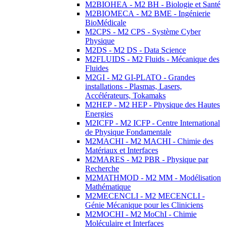
M2BIOHEA - M2 BH - Biologie et Santé
M2BIOMECA - M2 BME - Ingénierie
BioMédicale
M2CPS - M2 CPS - Système Cyber
Physique
M2DS - M2 DS - Data Science
M2FLUIDS - M2 Fluids - Mécanique des
Fluides
M2GI - M2 GI-PLATO - Grandes
installations - Plasmas, Lasers,
Accélérateurs, Tokamaks
M2HEP - M2 HEP - Physique des Hautes
Energies
M2ICFP - M2 ICFP - Centre International
de Physique Fondamentale
M2MACHI - M2 MACHI - Chimie des
Matériaux et Interfaces
M2MARES - M2 PBR - Physique par
Recherche
M2MATHMOD - M2 MM - Modélisation
Mathématique
M2MECENCLI - M2 MECENCLI -
Génie Mécanique pour les Cliniciens
M2MOCHI - M2 MoChI - Chimie
Moléculaire et Interfaces