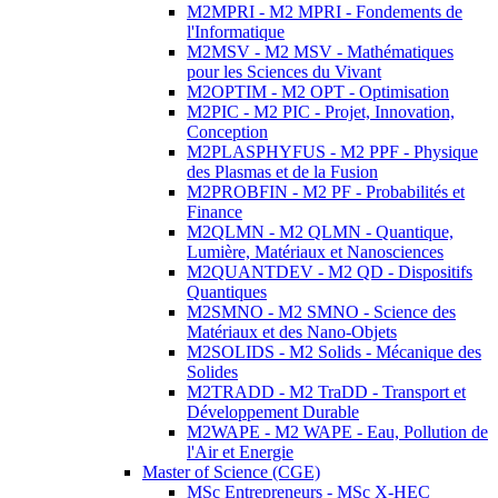
M2MPRI - M2 MPRI - Fondements de
l'Informatique
M2MSV - M2 MSV - Mathématiques
pour les Sciences du Vivant
M2OPTIM - M2 OPT - Optimisation
M2PIC - M2 PIC - Projet, Innovation,
Conception
M2PLASPHYFUS - M2 PPF - Physique
des Plasmas et de la Fusion
M2PROBFIN - M2 PF - Probabilités et
Finance
M2QLMN - M2 QLMN - Quantique,
Lumière, Matériaux et Nanosciences
M2QUANTDEV - M2 QD - Dispositifs
Quantiques
M2SMNO - M2 SMNO - Science des
Matériaux et des Nano-Objets
M2SOLIDS - M2 Solids - Mécanique des
Solides
M2TRADD - M2 TraDD - Transport et
Développement Durable
M2WAPE - M2 WAPE - Eau, Pollution de
l'Air et Energie
Master of Science (CGE)
MSc Entrepreneurs - MSc X-HEC