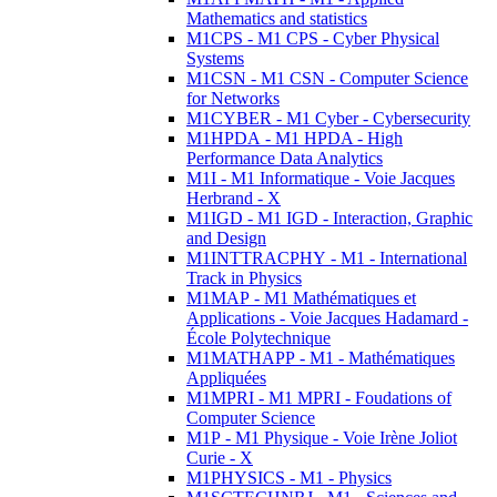
Mathematics and statistics
M1CPS - M1 CPS - Cyber Physical
Systems
M1CSN - M1 CSN - Computer Science
for Networks
M1CYBER - M1 Cyber - Cybersecurity
M1HPDA - M1 HPDA - High
Performance Data Analytics
M1I - M1 Informatique - Voie Jacques
Herbrand - X
M1IGD - M1 IGD - Interaction, Graphic
and Design
M1INTTRACPHY - M1 - International
Track in Physics
M1MAP - M1 Mathématiques et
Applications - Voie Jacques Hadamard -
École Polytechnique
M1MATHAPP - M1 - Mathématiques
Appliquées
M1MPRI - M1 MPRI - Foudations of
Computer Science
M1P - M1 Physique - Voie Irène Joliot
Curie - X
M1PHYSICS - M1 - Physics