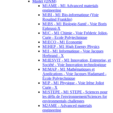
Master (DNM)
M1AME - M1 Advanced materials
engineering
M1BI - M1 Bio-informatique (Voie
Rosalind Franklin)
M1BS - M1 Biologie-Santé - Voie Boris
Ephrussi-X
M1C - M1 Chimie - Voie Fréderic Joliot-
Curie - Ecole Polytechnique
M1ECO - M1 Economie
M1HEP - M1 High Energy Physics
M1I - M1 Informatique - Voie Jacques
Herbrand - X
M1IESVIT - M1 Innovation, Entreprise, et
Société - Voie Innovation technologique
M1MAP - M1 Mathématiques et
Applications - Voie Jacques Hadamard -
École Polytechnique
M1P - M1 Physique - Voie Irène Joliot
Curie - X
M1STEPE - M1 STEPE - Sciences pour
les défis de l'environnement/Sciences for
environmentals challenges
M2AME - Advanced materials
engineering