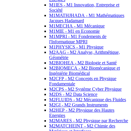
M1IES - M1 Innovation, Entreprise et
Société
M1MATHJHADA - M1 Mathématiques
Jacques Hadamard
M1MECHA - M1 Mécanique
M1MIE - M1 en Economie
M1MPRI - M1 Fondements de
l'Informatique MPRI
M1PHYSICS - M1 Physique
M2AAG - M2 Analyse, Arithmétique,
Géométrie
M2BIOHEA - M2 Biologie et Santé
M2BIOMECA - M2 Biomécanique et
Ingéniérie Biomédical
M2CFP - M2 Concepts en Physique
Fondamentale
M2CPS - M2 Système Cyber Physique
M2DS - M2 Data Science
M2FLUIDS - M2 Mécanique des Fluides
M2GI - M2 Grands Instruments
M2HEP - M2 Physique des Hautes
Energies
M2MARES - M2 Physique par Recherche
M2MATCHEINT - M2 Chimie des