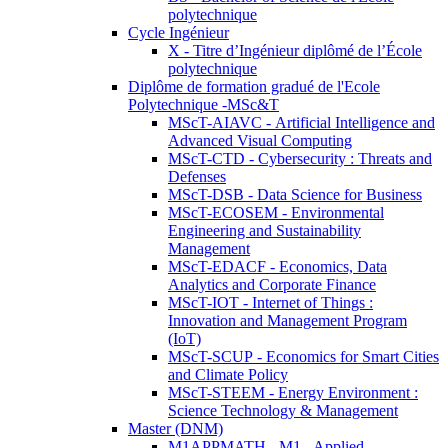
polytechnique
Cycle Ingénieur
X - Titre d’Ingénieur diplômé de l’École
polytechnique
Diplôme de formation gradué de l'Ecole
Polytechnique -MSc&T
MScT-AIAVC - Artificial Intelligence and
Advanced Visual Computing
MScT-CTD - Cybersecurity : Threats and
Defenses
MScT-DSB - Data Science for Business
MScT-ECOSEM - Environmental
Engineering and Sustainability
Management
MScT-EDACF - Economics, Data
Analytics and Corporate Finance
MScT-IOT - Internet of Things :
Innovation and Management Program
(IoT)
MScT-SCUP - Economics for Smart Cities
and Climate Policy
MScT-STEEM - Energy Environment :
Science Technology & Management
Master (DNM)
M1APPMATH - M1 - Applied