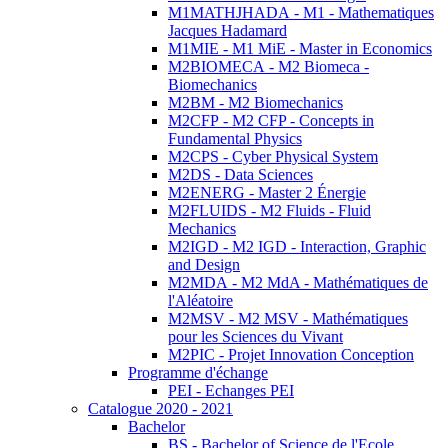
M1MATHJHADA - M1 - Mathematiques
Jacques Hadamard
M1MIE - M1 MiE - Master in Economics
M2BIOMECA - M2 Biomeca -
Biomechanics
M2BM - M2 Biomechanics
M2CFP - M2 CFP - Concepts in
Fundamental Physics
M2CPS - Cyber Physical System
M2DS - Data Sciences
M2ENERG - Master 2 Énergie
M2FLUIDS - M2 Fluids - Fluid
Mechanics
M2IGD - M2 IGD - Interaction, Graphic
and Design
M2MDA - M2 MdA - Mathématiques de
l'Aléatoire
M2MSV - M2 MSV - Mathématiques
pour les Sciences du Vivant
M2PIC - Projet Innovation Conception
Programme d'échange
PEI - Echanges PEI
Catalogue 2020 - 2021
Bachelor
BS - Bachelor of Science de l'Ecole