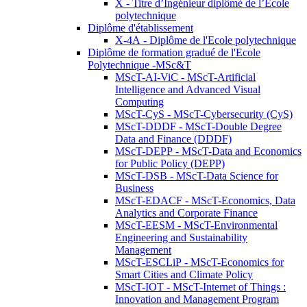
X - Titre d’Ingénieur diplômé de l’École
polytechnique
Diplôme d'établissement
X-4A - Diplôme de l'Ecole polytechnique
Diplôme de formation gradué de l'Ecole
Polytechnique -MSc&T
MScT-AI-ViC - MScT-Artificial
Intelligence and Advanced Visual
Computing
MScT-CyS - MScT-Cybersecurity (CyS)
MScT-DDDF - MScT-Double Degree
Data and Finance (DDDF)
MScT-DEPP - MScT-Data and Economics
for Public Policy (DEPP)
MScT-DSB - MScT-Data Science for
Business
MScT-EDACF - MScT-Economics, Data
Analytics and Corporate Finance
MScT-EESM - MScT-Environmental
Engineering and Sustainability
Management
MScT-ESCLiP - MScT-Economics for
Smart Cities and Climate Policy
MScT-IOT - MScT-Internet of Things :
Innovation and Management Program