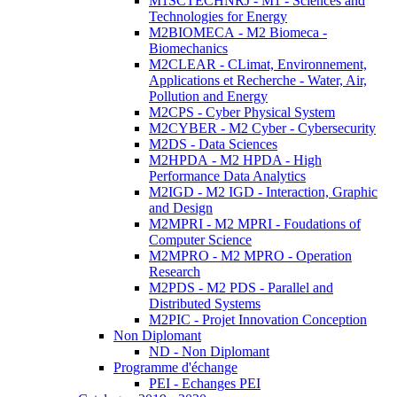
M1SCTECHNRJ - M1 - Sciences and
Technologies for Energy
M2BIOMECA - M2 Biomeca -
Biomechanics
M2CLEAR - CLimat, Environnement,
Applications et Recherche - Water, Air,
Pollution and Energy
M2CPS - Cyber Physical System
M2CYBER - M2 Cyber - Cybersecurity
M2DS - Data Sciences
M2HPDA - M2 HPDA - High
Performance Data Analytics
M2IGD - M2 IGD - Interaction, Graphic
and Design
M2MPRI - M2 MPRI - Foudations of
Computer Science
M2MPRO - M2 MPRO - Operation
Research
M2PDS - M2 PDS - Parallel and
Distributed Systems
M2PIC - Projet Innovation Conception
Non Diplomant
ND - Non Diplomant
Programme d'échange
PEI - Echanges PEI