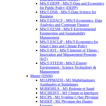
MScT-DEPP - MScT-Data and Economics
for Public Policy (DEPP)
MScT-DSB - MScT-Data Science for
Business
MScT-EDACF - MScT-Economics, Data
Analytics and Corporate Finance
MScT-EESM - MScT-Environmental
Engineering and Sustainability
Management
MScT-ESCLiP - MScT-Economics for
Smart Cities and Climate Policy
MScT-IOT - MScT-Internet of Things :
Innovation and Management Program
(IoT)
MScT-STEEM - MScT-Energy
Environment : Science Technology &
Management
Master (DNM)
M1APPMATH - M1 Mathématiques
Appliquées et Statistiques
M1BIOHEA - M1 Biologie et Santé
M1CHEINT - M1 Chimie et Interfaces
M1CPS - M1 Système Cyber Physique
M1HEP - M1 Physique des Hautes
Energies