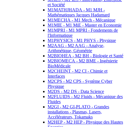
et Société
M1MATHJHADA - M1 MJH -
Mathématiques Jacques Hadamard
M1MECHA - M1 Mech - Mécanique
M1MIE - M1 MiE - Master en Economie
M1MPRI - M1 MPRI - Fondements de
l'Informatique
M1PHYSICS - M1 PHYS - Physique
M2AAG - M2 AAG - Analyse,
Arithmétique, Géométrie
M2BIOHEA - M2 BH - Biologie et Santé
M2BIOMECA - M2 BME - Ingénierie
BioMédicale
M2CHEINT - M2 CI - Chimie et
Interfaces
M2CPS - M2 CPS - Système Cyber
Physique
M2DS - M2 DS - Data Science
M2FLUIDS - M2 Fluids - Mécanique des
Fluides
M2GI - M2 GI-PLATO - Grandes
installations - Plasmas, Lasers,
Accélérateurs, Tokamaks
M2HEP - M2 HEP - Physique des Hautes