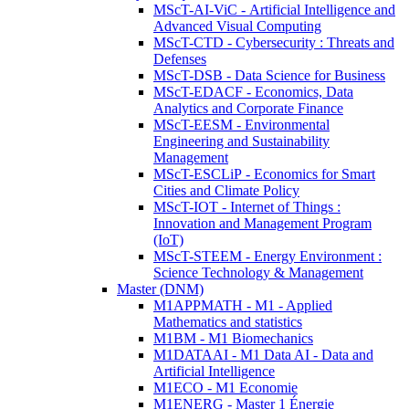
MScT-AI-ViC - Artificial Intelligence and
Advanced Visual Computing
MScT-CTD - Cybersecurity : Threats and
Defenses
MScT-DSB - Data Science for Business
MScT-EDACF - Economics, Data
Analytics and Corporate Finance
MScT-EESM - Environmental
Engineering and Sustainability
Management
MScT-ESCLiP - Economics for Smart
Cities and Climate Policy
MScT-IOT - Internet of Things :
Innovation and Management Program
(IoT)
MScT-STEEM - Energy Environment :
Science Technology & Management
Master (DNM)
M1APPMATH - M1 - Applied
Mathematics and statistics
M1BM - M1 Biomechanics
M1DATAAI - M1 Data AI - Data and
Artificial Intelligence
M1ECO - M1 Economie
M1ENERG - Master 1 Énergie