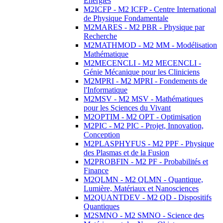
Energies
M2ICFP - M2 ICFP - Centre International
de Physique Fondamentale
M2MARES - M2 PBR - Physique par
Recherche
M2MATHMOD - M2 MM - Modélisation
Mathématique
M2MECENCLI - M2 MECENCLI -
Génie Mécanique pour les Cliniciens
M2MPRI - M2 MPRI - Fondements de
l'Informatique
M2MSV - M2 MSV - Mathématiques
pour les Sciences du Vivant
M2OPTIM - M2 OPT - Optimisation
M2PIC - M2 PIC - Projet, Innovation,
Conception
M2PLASPHYFUS - M2 PPF - Physique
des Plasmas et de la Fusion
M2PROBFIN - M2 PF - Probabilités et
Finance
M2QLMN - M2 QLMN - Quantique,
Lumière, Matériaux et Nanosciences
M2QUANTDEV - M2 QD - Dispositifs
Quantiques
M2SMNO - M2 SMNO - Science des