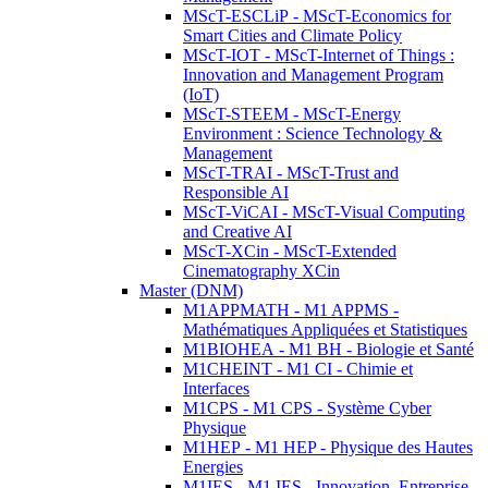
MScT-ESCLiP - MScT-Economics for
Smart Cities and Climate Policy
MScT-IOT - MScT-Internet of Things :
Innovation and Management Program
(IoT)
MScT-STEEM - MScT-Energy
Environment : Science Technology &
Management
MScT-TRAI - MScT-Trust and
Responsible AI
MScT-ViCAI - MScT-Visual Computing
and Creative AI
MScT-XCin - MScT-Extended
Cinematography XCin
Master (DNM)
M1APPMATH - M1 APPMS -
Mathématiques Appliquées et Statistiques
M1BIOHEA - M1 BH - Biologie et Santé
M1CHEINT - M1 CI - Chimie et
Interfaces
M1CPS - M1 CPS - Système Cyber
Physique
M1HEP - M1 HEP - Physique des Hautes
Energies
M1IES - M1 IES - Innovation, Entreprise