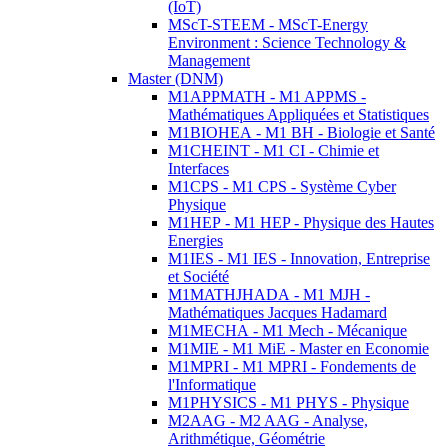
(IoT)
MScT-STEEM - MScT-Energy
Environment : Science Technology &
Management
Master (DNM)
M1APPMATH - M1 APPMS -
Mathématiques Appliquées et Statistiques
M1BIOHEA - M1 BH - Biologie et Santé
M1CHEINT - M1 CI - Chimie et
Interfaces
M1CPS - M1 CPS - Système Cyber
Physique
M1HEP - M1 HEP - Physique des Hautes
Energies
M1IES - M1 IES - Innovation, Entreprise
et Société
M1MATHJHADA - M1 MJH -
Mathématiques Jacques Hadamard
M1MECHA - M1 Mech - Mécanique
M1MIE - M1 MiE - Master en Economie
M1MPRI - M1 MPRI - Fondements de
l'Informatique
M1PHYSICS - M1 PHYS - Physique
M2AAG - M2 AAG - Analyse,
Arithmétique, Géométrie