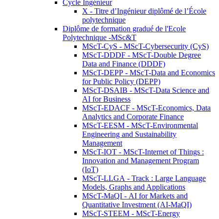
Cycle Ingénieur
X - Titre d’Ingénieur diplômé de l’École
polytechnique
Diplôme de formation gradué de l'Ecole
Polytechnique -MSc&T
MScT-CyS - MScT-Cybersecurity (CyS)
MScT-DDDF - MScT-Double Degree
Data and Finance (DDDF)
MScT-DEPP - MScT-Data and Economics
for Public Policy (DEPP)
MScT-DSAIB - MScT-Data Science and
AI for Business
MScT-EDACF - MScT-Economics, Data
Analytics and Corporate Finance
MScT-EESM - MScT-Environmental
Engineering and Sustainability
Management
MScT-IOT - MScT-Internet of Things :
Innovation and Management Program
(IoT)
MScT-LLGA - Track : Large Language
Models, Graphs and Applications
MScT-MaQI - AI for Markets and
Quantitative Investment (AI-MaQI)
MScT-STEEM - MScT-Energy