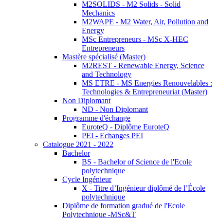
M2SOLIDS - M2 Solids - Solid
Mechanics
M2WAPE - M2 Water, Air, Pollution and
Energy
MSc Entrepreneurs - MSc X-HEC
Entrepreneurs
Mastère spécialisé (Master)
M2REST - Renewable Energy, Science
and Technology
MS ETRE - MS Energies Renouvelables :
Technologies & Entrepreneuriat (Master)
Non Diplomant
ND - Non Diplomant
Programme d'échange
EuroteQ - Diplôme EuroteQ
PEI - Echanges PEI
Catalogue 2021 - 2022
Bachelor
BS - Bachelor of Science de l'Ecole
polytechnique
Cycle Ingénieur
X - Titre d’Ingénieur diplômé de l’École
polytechnique
Diplôme de formation gradué de l'Ecole
Polytechnique -MSc&T