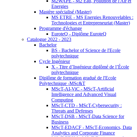
M2WAPE - M2 Eau, Pollution de l'Air et
Energies
Mastère spécialisé (Master)
MS ETRE - MS Energies Renouvelables :
Technologies et Entrepreneuriat (Master)
Programme d'échange
EuroteQ - Diplôme EuroteQ
Catalogue 2022 - 2023
Bachelor
BS - Bachelor of Science de l'Ecole
polytechnique
Cycle Ingénieur
X - Titre d’Ingénieur diplômé de l’École
polytechnique
Diplôme de formation gradué de l'Ecole
Polytechnique -MSc&T
MScT-AI-ViC - MScT-Artificial
Intelligence and Advanced Visual
Computing
MScT-CTD - MScT-Cybersecurity :
Threats and Defenses
MScT-DSB - MScT-Data Science for
Business
MScT-EDACF - MScT-Economics, Data
Analytics and Corporate Finance