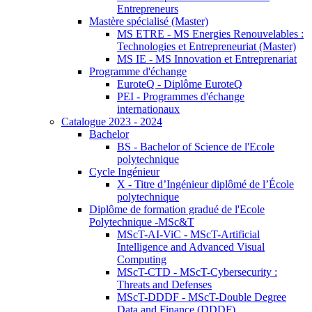
Entrepreneurs
Mastère spécialisé (Master)
MS ETRE - MS Energies Renouvelables :
Technologies et Entrepreneuriat (Master)
MS IE - MS Innovation et Entreprenariat
Programme d'échange
EuroteQ - Diplôme EuroteQ
PEI - Programmes d'échange
internationaux
Catalogue 2023 - 2024
Bachelor
BS - Bachelor of Science de l'Ecole
polytechnique
Cycle Ingénieur
X - Titre d’Ingénieur diplômé de l’École
polytechnique
Diplôme de formation gradué de l'Ecole
Polytechnique -MSc&T
MScT-AI-ViC - MScT-Artificial
Intelligence and Advanced Visual
Computing
MScT-CTD - MScT-Cybersecurity :
Threats and Defenses
MScT-DDDF - MScT-Double Degree
Data and Finance (DDDF)