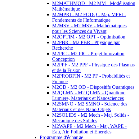
M2MATHMOD - M2 MM - Modélisation
Mathématique
M2MPRI - M2 FODQ - Maj. MPRI -
Fondements de l'Informatique
M2MSV - M2 MSV - Mathématiques
pour les Sciences du Vivant
M2OPTIM - M2 OPT - Optimisation
M2PBR - M2 PBR - Physique par
Recherche
M2PIC - M2 PIC - Projet Innovation
Conception
M2PPF - M2 PPF - Physique des Plasmas
et de la Fusion
M2PROBFIN - M2 PF - Probabilités et
Finance
M2QD - M2 QD - Dispositifs Quantiques
M2QLMN - M2 QLMN - Quantique,
Lumiere, Materiaux et Nanosciences
M2SMNO - M2 SMNO - Science des
Materiaux et des Nano-Objets
M2SOLIDS - M2 Mech - Maj. Solids -
Mecanique des Solides
M2WAPE - M2 Mech - Maj. WAPE -
Eau, Air, Pollution et Energies
Programme d'échange