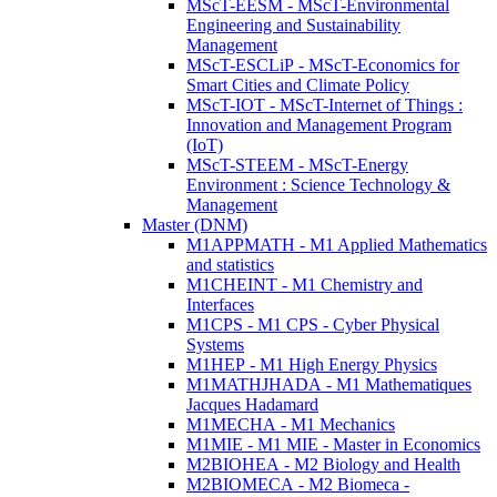
MScT-EESM - MScT-Environmental
Engineering and Sustainability
Management
MScT-ESCLiP - MScT-Economics for
Smart Cities and Climate Policy
MScT-IOT - MScT-Internet of Things :
Innovation and Management Program
(IoT)
MScT-STEEM - MScT-Energy
Environment : Science Technology &
Management
Master (DNM)
M1APPMATH - M1 Applied Mathematics
and statistics
M1CHEINT - M1 Chemistry and
Interfaces
M1CPS - M1 CPS - Cyber Physical
Systems
M1HEP - M1 High Energy Physics
M1MATHJHADA - M1 Mathematiques
Jacques Hadamard
M1MECHA - M1 Mechanics
M1MIE - M1 MIE - Master in Economics
M2BIOHEA - M2 Biology and Health
M2BIOMECA - M2 Biomeca -