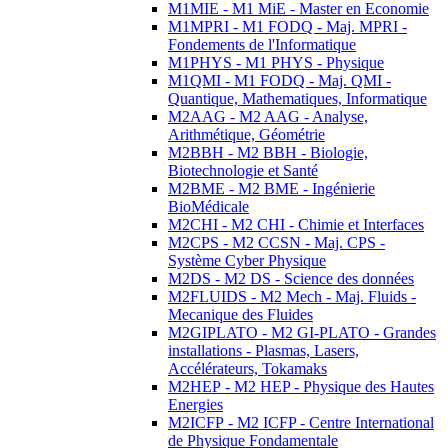
M1MIE - M1 MiE - Master en Economie
M1MPRI - M1 FODQ - Maj. MPRI -
Fondements de l'Informatique
M1PHYS - M1 PHYS - Physique
M1QMI - M1 FODQ - Maj. QMI -
Quantique, Mathematiques, Informatique
M2AAG - M2 AAG - Analyse,
Arithmétique, Géométrie
M2BBH - M2 BBH - Biologie,
Biotechnologie et Santé
M2BME - M2 BME - Ingénierie
BioMédicale
M2CHI - M2 CHI - Chimie et Interfaces
M2CPS - M2 CCSN - Maj. CPS -
Système Cyber Physique
M2DS - M2 DS - Science des données
M2FLUIDS - M2 Mech - Maj. Fluids -
Mecanique des Fluides
M2GIPLATO - M2 GI-PLATO - Grandes
installations - Plasmas, Lasers,
Accélérateurs, Tokamaks
M2HEP - M2 HEP - Physique des Hautes
Energies
M2ICFP - M2 ICFP - Centre International
de Physique Fondamentale