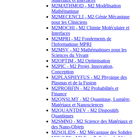
Matériaux et Interfaces
M2MATHMOD - M2 Modélisation
Mathématique
M2MECENCLI - M2 Génie Mécanique
pour les Cliniciens
M2MOCHI - M2 Chimie Moléculaire et
Interfaces
M2MPRI - M2 Fondements de
l'Informatique MPRI
M2MSV - M2 Mathématiques pour les
Sciences du Vivant
M2OPTIM - M2 Optimisation
M2PIC - M2 Projet, Innovation,
Conception
M2PLASPHYFUS - M2 Physique des
Plasmas et de la Fusion
M2PROBFIN - M2 Probabilités et
Finance
M2QNSLMT - M2 Quantique, Lumière,
Matériaux et Nanosciences
M2QUANTDEV - M2 Dispositifs
Quantiques
M2SMNO - M2 Science des Matériaux et
des Nano-Objets
M2SOLIDS - M2 Mécanique des Solides