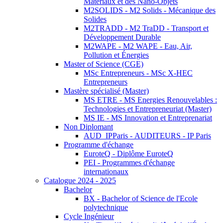
Matériaux et des Nano-Objets
M2SOLIDS - M2 Solids - Mécanique des
Solides
M2TRADD - M2 TraDD - Transport et
Développement Durable
M2WAPE - M2 WAPE - Eau, Air,
Pollution et Énergies
Master of Science (CGE)
MSc Entrepreneurs - MSc X-HEC
Entrepreneurs
Mastère spécialisé (Master)
MS ETRE - MS Energies Renouvelables :
Technologies et Entrepreneuriat (Master)
MS IE - MS Innovation et Entreprenariat
Non Diplomant
AUD_IPParis - AUDITEURS - IP Paris
Programme d'échange
EuroteQ - Diplôme EuroteQ
PEI - Programmes d'échange
internationaux
Catalogue 2024 - 2025
Bachelor
BX - Bachelor of Science de l'Ecole
polytechnique
Cycle Ingénieur