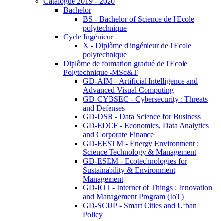
Catalogue 2019 - 2020
Bachelor
BS - Bachelor of Science de l'Ecole
polytechnique
Cycle Ingénieur
X - Diplôme d'ingénieur de l'Ecole
polytechnique
Diplôme de formation gradué de l'Ecole
Polytechnique -MSc&T
GD-AIM - Artificial Intelligence and
Advanced Visual Computing
GD-CYBSEC - Cybersecurity : Threats
and Defenses
GD-DSB - Data Science for Business
GD-EDCF - Economics, Data Analytics
and Corporate Finance
GD-EESTM - Energy Environment :
Science Technology & Management
GD-ESEM - Ecotechnologies for
Sustainability & Environment
Management
GD-IOT - Internet of Things : Innovation
and Management Program (IoT)
GD-SCUP - Smart Cities and Urban
Policy