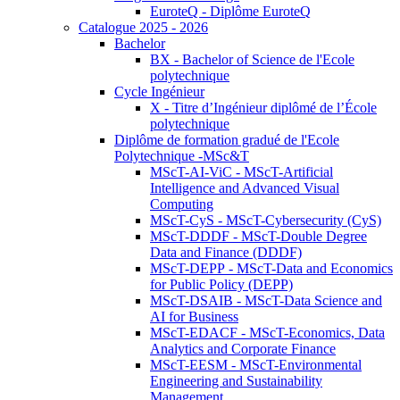
EuroteQ - Diplôme EuroteQ
Catalogue 2025 - 2026
Bachelor
BX - Bachelor of Science de l'Ecole
polytechnique
Cycle Ingénieur
X - Titre d’Ingénieur diplômé de l’École
polytechnique
Diplôme de formation gradué de l'Ecole
Polytechnique -MSc&T
MScT-AI-ViC - MScT-Artificial
Intelligence and Advanced Visual
Computing
MScT-CyS - MScT-Cybersecurity (CyS)
MScT-DDDF - MScT-Double Degree
Data and Finance (DDDF)
MScT-DEPP - MScT-Data and Economics
for Public Policy (DEPP)
MScT-DSAIB - MScT-Data Science and
AI for Business
MScT-EDACF - MScT-Economics, Data
Analytics and Corporate Finance
MScT-EESM - MScT-Environmental
Engineering and Sustainability
Management