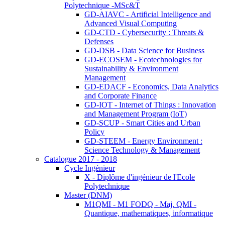
Polytechnique -MSc&T
GD-AIAVC - Artificial Intelligence and
Advanced Visual Computing
GD-CTD - Cybersecurity : Threats &
Defenses
GD-DSB - Data Science for Business
GD-ECOSEM - Ecotechnologies for
Sustainability & Environment
Management
GD-EDACF - Economics, Data Analytics
and Corporate Finance
GD-IOT - Internet of Things : Innovation
and Management Program (IoT)
GD-SCUP - Smart Cities and Urban
Policy
GD-STEEM - Energy Environment :
Science Technology & Management
Catalogue 2017 - 2018
Cycle Ingénieur
X - Diplôme d'ingénieur de l'Ecole
Polytechnique
Master (DNM)
M1QMI - M1 FODQ - Maj. QMI -
Quantique, mathematiques, informatique