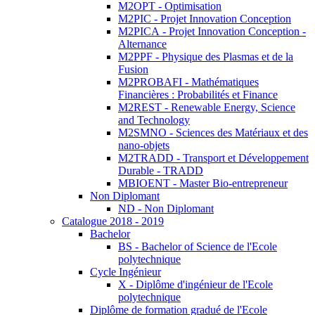
M2OPT - Optimisation
M2PIC - Projet Innovation Conception
M2PICA - Projet Innovation Conception -
Alternance
M2PPF - Physique des Plasmas et de la
Fusion
M2PROBAFI - Mathématiques
Financières : Probabilités et Finance
M2REST - Renewable Energy, Science
and Technology
M2SMNO - Sciences des Matériaux et des
nano-objets
M2TRADD - Transport et Développement
Durable - TRADD
MBIOENT - Master Bio-entrepreneur
Non Diplomant
ND - Non Diplomant
Catalogue 2018 - 2019
Bachelor
BS - Bachelor of Science de l'Ecole
polytechnique
Cycle Ingénieur
X - Diplôme d'ingénieur de l'Ecole
polytechnique
Diplôme de formation gradué de l'Ecole