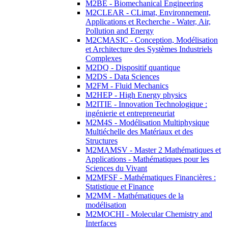
M2BE - Biomechanical Engineering
M2CLEAR - CLimat, Environnement,
Applications et Recherche - Water, Air,
Pollution and Energy
M2CMASIC - Conception, Modélisation
et Architecture des Systèmes Industriels
Complexes
M2DQ - Dispositif quantique
M2DS - Data Sciences
M2FM - Fluid Mechanics
M2HEP - High Energy physics
M2ITIE - Innovation Technologique :
ingénierie et entrepreneuriat
M2M4S - Modélisation Multiphysique
Multiéchelle des Matériaux et des
Structures
M2MAMSV - Master 2 Mathématiques et
Applications - Mathématiques pour les
Sciences du Vivant
M2MFSF - Mathématiques Financières :
Statistique et Finance
M2MM - Mathématiques de la
modélisation
M2MOCHI - Molecular Chemistry and
Interfaces