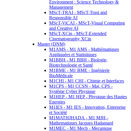
Environment : Science Technology &
Management
MScT-TRAI - MScT-Trust and
Responsible AI
MScT-ViCAI - MScT-Visual Computing
and Creative AI
MScT-XCin - MScT-Extended
Cinematography XCin
Master (DNM)
M1AMS - M1 AMS - Mathématiques
Appliquées et Statistiques
M1BBH - M1 BBH - Biologie,
Biotechnologie et Santé
M1BME - M1 BME - Ingénierie
BioMédicale
M1CHI - M1 CHI - Chimie et Interfaces
M1CPS - M1 CCSN - Maj. CPS -
Système Cyber Physique
M1HEP - M1 HEP - Physique des Hautes
Energies
M1IES - M1 IES - Innovation, Entreprise
et Société
M1MATHJHADA - M1 MJH -
Mathematiques Jacques Hadamard
M1MEC - M1 Mech - Mecanique