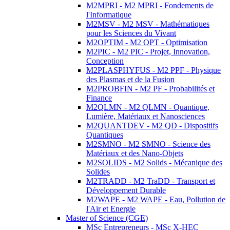
M2MPRI - M2 MPRI - Fondements de
l'Informatique
M2MSV - M2 MSV - Mathématiques
pour les Sciences du Vivant
M2OPTIM - M2 OPT - Optimisation
M2PIC - M2 PIC - Projet, Innovation,
Conception
M2PLASPHYFUS - M2 PPF - Physique
des Plasmas et de la Fusion
M2PROBFIN - M2 PF - Probabilités et
Finance
M2QLMN - M2 QLMN - Quantique,
Lumière, Matériaux et Nanosciences
M2QUANTDEV - M2 QD - Dispositifs
Quantiques
M2SMNO - M2 SMNO - Science des
Matériaux et des Nano-Objets
M2SOLIDS - M2 Solids - Mécanique des
Solides
M2TRADD - M2 TraDD - Transport et
Développement Durable
M2WAPE - M2 WAPE - Eau, Pollution de
l'Air et Energie
Master of Science (CGE)
MSc Entrepreneurs - MSc X-HEC