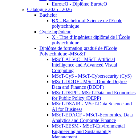
EuroteQ - Diplôme EuroteQ
Catalogue 2025 - 2026
Bachelor
BX - Bachelor of Science de l'Ecole
polytechnique
Cycle Ingénieur
X - Titre d’Ingénieur diplômé de l’École
polytechnique
Diplôme de formation gradué de l'Ecole
Polytechnique -MSc&T
MScT-AI-ViC - MScT-Artificial
Intelligence and Advanced Visual
Computing
MScT-CyS - MScT-Cybersecurity (CyS)
MScT-DDDF - MScT-Double Degree
Data and Finance (DDDF)
MScT-DEPP - MScT-Data and Economics
for Public Policy (DEPP)
MScT-DSAIB - MScT-Data Science and
AI for Business
MScT-EDACF - MScT-Economics, Data
Analytics and Corporate Finance
MScT-EESM - MScT-Environmental
Engineering and Sustainability
Management