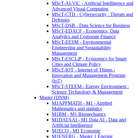
MScT-AI-ViC - Artificial Intelligence and
Advanced Visual Computing
MScT-CTD - Cybersecurity : Threats and
Defenses
MScT-DSB - Data Science for Business
MScT-EDACF - Economics, Data
Analytics and Corporate Finance
MScT-EESM - Environmental
Engineering and Sustainability
Management
MScT-ESCLiP - Economics for Smart
Cities and Climate Policy
MScT-IOT - Internet of Things :
Innovation and Management Program
(IoT)
MScT-STEEM - Energy Environment :
Science Technology & Management
Master (DNM)
M1APPMATH - M1 - Applied
Mathematics and statistics
M1BM - M1 Biomechanics
M1DATAAI - M1 Data AI - Data and
Artificial Intelligence
M1ECO - M1 Economie
M1ENERG - Master 1 Énergie