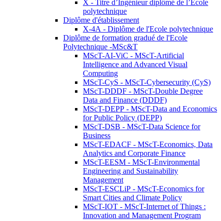
X - Titre d’Ingénieur diplômé de l’École
polytechnique
Diplôme d'établissement
X-4A - Diplôme de l'Ecole polytechnique
Diplôme de formation gradué de l'Ecole
Polytechnique -MSc&T
MScT-AI-ViC - MScT-Artificial
Intelligence and Advanced Visual
Computing
MScT-CyS - MScT-Cybersecurity (CyS)
MScT-DDDF - MScT-Double Degree
Data and Finance (DDDF)
MScT-DEPP - MScT-Data and Economics
for Public Policy (DEPP)
MScT-DSB - MScT-Data Science for
Business
MScT-EDACF - MScT-Economics, Data
Analytics and Corporate Finance
MScT-EESM - MScT-Environmental
Engineering and Sustainability
Management
MScT-ESCLiP - MScT-Economics for
Smart Cities and Climate Policy
MScT-IOT - MScT-Internet of Things :
Innovation and Management Program