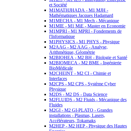
et Société
M1MATHJHADA - M1 MJH -
Mathématiques Jacques Hadamard
M1MECHA - M1 Mech - Mécanique
M1MIE - M1 MiE - Master en Economie
M1MPRI - M1 MPRI - Fondements de
l'Informatique
M1PHYSICS - M1 PHYS - Physique
M2AAG - M2 AAG - Analyse,
Arithmétique, Géométrie
M2BIOHEA - M2 BH - Biologie et Santé
M2BIOMECA - M2 BME - Ingénierie
BioMédicale
M2CHEINT - M2 CI - Chimie et
Interfaces
M2CPS - M2 CPS - Système Cyber
Physique
M2DS - M2 DS - Data Science
M2FLUIDS - M2 Fluids - Mécanique des
Fluides
M2GI - M2 GI-PLATO - Grandes
installations - Plasmas, Lasers,
Accélérateurs, Tokamaks
M2HEP - M2 HEP - Physique des Hautes