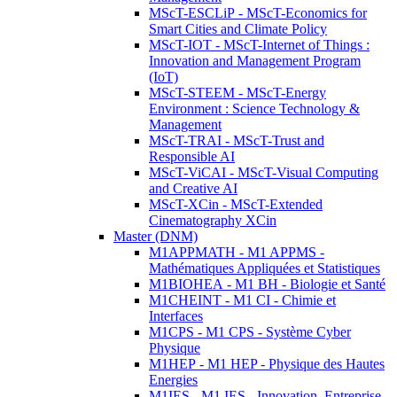
MScT-ESCLiP - MScT-Economics for
Smart Cities and Climate Policy
MScT-IOT - MScT-Internet of Things :
Innovation and Management Program
(IoT)
MScT-STEEM - MScT-Energy
Environment : Science Technology &
Management
MScT-TRAI - MScT-Trust and
Responsible AI
MScT-ViCAI - MScT-Visual Computing
and Creative AI
MScT-XCin - MScT-Extended
Cinematography XCin
Master (DNM)
M1APPMATH - M1 APPMS -
Mathématiques Appliquées et Statistiques
M1BIOHEA - M1 BH - Biologie et Santé
M1CHEINT - M1 CI - Chimie et
Interfaces
M1CPS - M1 CPS - Système Cyber
Physique
M1HEP - M1 HEP - Physique des Hautes
Energies
M1IES - M1 IES - Innovation, Entreprise