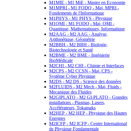
M1MIE - M1 MiE - Master en Economie
M1MPRI - M1 FODQ - Maj. MPRI -
Fondements de l'Informatique
M1PHYS - M1 PHYS - Physique
M1QMI - M1 FODQ - Maj. QMI -
Quantique, Mathematiques, Informatique
M2AAG - M2 AAG - Analyse,
Arithmétique, Géométrie
M2BBH - M2 BBH - Biologie,
Biotechnologie et Santé
M2BME - M2 BME - Ingénierie
BioMédicale
M2CHI - M2 CHI - Chimie et Interfaces
M2CPS - M2 CCSN - Maj. CPS -
Système Cyber Physique
M2DS - M2 DS - Science des données
M2FLUIDS - M2 Mech - Maj. Fluids -
Mecanique des Fluides
M2GIPLATO - M2 GI-PLATO - Grandes
installations - Plasmas, Lasers,
Accélérateurs, Tokamaks
M2HEP - M2 HEP - Physique des Hautes
Energies
M2ICFP - M2 ICFP - Centre International
de Physique Fondamentale