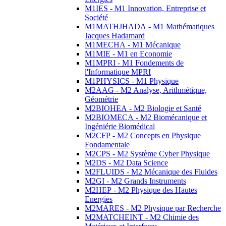
M1IES - M1 Innovation, Entreprise et
Société
M1MATHJHADA - M1 Mathématiques
Jacques Hadamard
M1MECHA - M1 Mécanique
M1MIE - M1 en Economie
M1MPRI - M1 Fondements de
l'Informatique MPRI
M1PHYSICS - M1 Physique
M2AAG - M2 Analyse, Arithmétique,
Géométrie
M2BIOHEA - M2 Biologie et Santé
M2BIOMECA - M2 Biomécanique et
Ingéniérie Biomédical
M2CFP - M2 Concepts en Physique
Fondamentale
M2CPS - M2 Système Cyber Physique
M2DS - M2 Data Science
M2FLUIDS - M2 Mécanique des Fluides
M2GI - M2 Grands Instruments
M2HEP - M2 Physique des Hautes
Energies
M2MARES - M2 Physique par Recherche
M2MATCHEINT - M2 Chimie des