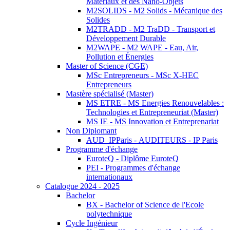
Matériaux et des Nano-Objets
M2SOLIDS - M2 Solids - Mécanique des
Solides
M2TRADD - M2 TraDD - Transport et
Développement Durable
M2WAPE - M2 WAPE - Eau, Air,
Pollution et Énergies
Master of Science (CGE)
MSc Entrepreneurs - MSc X-HEC
Entrepreneurs
Mastère spécialisé (Master)
MS ETRE - MS Energies Renouvelables :
Technologies et Entrepreneuriat (Master)
MS IE - MS Innovation et Entreprenariat
Non Diplomant
AUD_IPParis - AUDITEURS - IP Paris
Programme d'échange
EuroteQ - Diplôme EuroteQ
PEI - Programmes d'échange
internationaux
Catalogue 2024 - 2025
Bachelor
BX - Bachelor of Science de l'Ecole
polytechnique
Cycle Ingénieur