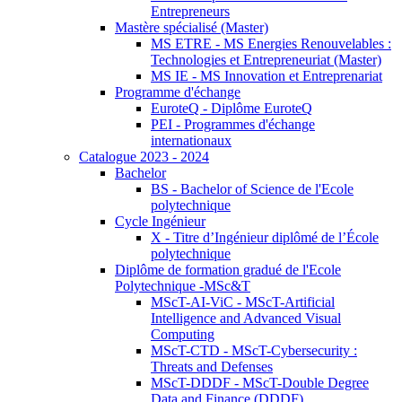
Entrepreneurs
Mastère spécialisé (Master)
MS ETRE - MS Energies Renouvelables :
Technologies et Entrepreneuriat (Master)
MS IE - MS Innovation et Entreprenariat
Programme d'échange
EuroteQ - Diplôme EuroteQ
PEI - Programmes d'échange
internationaux
Catalogue 2023 - 2024
Bachelor
BS - Bachelor of Science de l'Ecole
polytechnique
Cycle Ingénieur
X - Titre d’Ingénieur diplômé de l’École
polytechnique
Diplôme de formation gradué de l'Ecole
Polytechnique -MSc&T
MScT-AI-ViC - MScT-Artificial
Intelligence and Advanced Visual
Computing
MScT-CTD - MScT-Cybersecurity :
Threats and Defenses
MScT-DDDF - MScT-Double Degree
Data and Finance (DDDF)