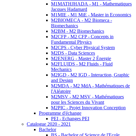
M1MATHJHADA - M1 - Mathematiques
Jacques Hadamard
M1MIE - M1 MiE - Master in Economics
M2BIOMECA - M2 Biomeca -
Biomechanics
M2BM - M2 Biomechanics
M2CFP - M2 CFP - Concepts in
Fundamental Physics
M2CPS - Cyber Physical System
M2DS - Data Sciences
M2ENERG - Master 2 Énergie
M2FLUIDS - M2 Fluids - Fluid
Mechanics
M2IGD - M2 IGD - Interaction, Graphic
and Design
M2MDA - M2 MdA - Mathématiques de
l'Aléatoire
M2MSV - M2 MSV - Mathématiques
pour les Sciences du Vivant
M2PIC - Projet Innovation Conception
Programme d'échange
PEI - Echanges PEI
Catalogue 2020 - 2021
Bachelor
BS - Bachelor of Science de l'Ecole