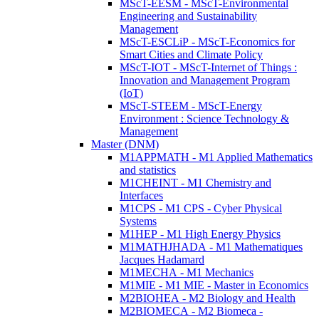
MScT-EESM - MScT-Environmental
Engineering and Sustainability
Management
MScT-ESCLiP - MScT-Economics for
Smart Cities and Climate Policy
MScT-IOT - MScT-Internet of Things :
Innovation and Management Program
(IoT)
MScT-STEEM - MScT-Energy
Environment : Science Technology &
Management
Master (DNM)
M1APPMATH - M1 Applied Mathematics
and statistics
M1CHEINT - M1 Chemistry and
Interfaces
M1CPS - M1 CPS - Cyber Physical
Systems
M1HEP - M1 High Energy Physics
M1MATHJHADA - M1 Mathematiques
Jacques Hadamard
M1MECHA - M1 Mechanics
M1MIE - M1 MIE - Master in Economics
M2BIOHEA - M2 Biology and Health
M2BIOMECA - M2 Biomeca -