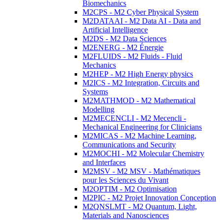
Biomechanics
M2CPS - M2 Cyber Physical System
M2DATAAI - M2 Data AI - Data and
Artificial Intelligence
M2DS - M2 Data Sciences
M2ENERG - M2 Énergie
M2FLUIDS - M2 Fluids - Fluid
Mechanics
M2HEP - M2 High Energy physics
M2ICS - M2 Integration, Circuits and
Systems
M2MATHMOD - M2 Mathematical
Modelling
M2MECENCLI - M2 Mecencli -
Mechanical Engineering for Clinicians
M2MICAS - M2 Machine Learning,
Communications and Security
M2MOCHI - M2 Molecular Chemistry
and Interfaces
M2MSV - M2 MSV - Mathématiques
pour les Sciences du Vivant
M2OPTIM - M2 Optimisation
M2PIC - M2 Projet Innovation Conception
M2QNSLMT - M2 Quantum, Light,
Materials and Nanosciences