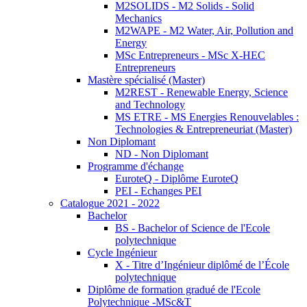
M2SOLIDS - M2 Solids - Solid
Mechanics
M2WAPE - M2 Water, Air, Pollution and
Energy
MSc Entrepreneurs - MSc X-HEC
Entrepreneurs
Mastère spécialisé (Master)
M2REST - Renewable Energy, Science
and Technology
MS ETRE - MS Energies Renouvelables :
Technologies & Entrepreneuriat (Master)
Non Diplomant
ND - Non Diplomant
Programme d'échange
EuroteQ - Diplôme EuroteQ
PEI - Echanges PEI
Catalogue 2021 - 2022
Bachelor
BS - Bachelor of Science de l'Ecole
polytechnique
Cycle Ingénieur
X - Titre d’Ingénieur diplômé de l’École
polytechnique
Diplôme de formation gradué de l'Ecole
Polytechnique -MSc&T