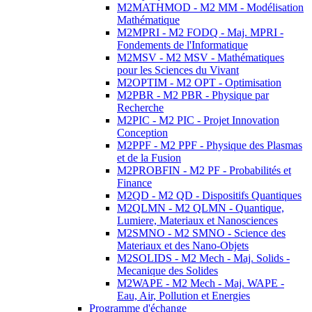
M2MATHMOD - M2 MM - Modélisation
Mathématique
M2MPRI - M2 FODQ - Maj. MPRI -
Fondements de l'Informatique
M2MSV - M2 MSV - Mathématiques
pour les Sciences du Vivant
M2OPTIM - M2 OPT - Optimisation
M2PBR - M2 PBR - Physique par
Recherche
M2PIC - M2 PIC - Projet Innovation
Conception
M2PPF - M2 PPF - Physique des Plasmas
et de la Fusion
M2PROBFIN - M2 PF - Probabilités et
Finance
M2QD - M2 QD - Dispositifs Quantiques
M2QLMN - M2 QLMN - Quantique,
Lumiere, Materiaux et Nanosciences
M2SMNO - M2 SMNO - Science des
Materiaux et des Nano-Objets
M2SOLIDS - M2 Mech - Maj. Solids -
Mecanique des Solides
M2WAPE - M2 Mech - Maj. WAPE -
Eau, Air, Pollution et Energies
Programme d'échange