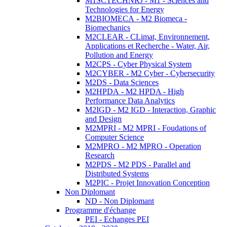
M1SCTECHNRJ - M1 - Sciences and
Technologies for Energy
M2BIOMECA - M2 Biomeca -
Biomechanics
M2CLEAR - CLimat, Environnement,
Applications et Recherche - Water, Air,
Pollution and Energy
M2CPS - Cyber Physical System
M2CYBER - M2 Cyber - Cybersecurity
M2DS - Data Sciences
M2HPDA - M2 HPDA - High
Performance Data Analytics
M2IGD - M2 IGD - Interaction, Graphic
and Design
M2MPRI - M2 MPRI - Foudations of
Computer Science
M2MPRO - M2 MPRO - Operation
Research
M2PDS - M2 PDS - Parallel and
Distributed Systems
M2PIC - Projet Innovation Conception
Non Diplomant
ND - Non Diplomant
Programme d'échange
PEI - Echanges PEI