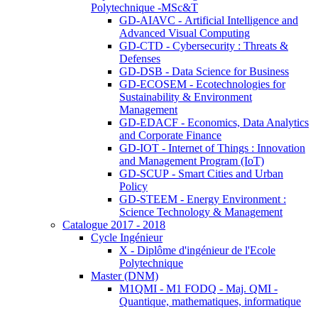
Polytechnique -MSc&T
GD-AIAVC - Artificial Intelligence and
Advanced Visual Computing
GD-CTD - Cybersecurity : Threats &
Defenses
GD-DSB - Data Science for Business
GD-ECOSEM - Ecotechnologies for
Sustainability & Environment
Management
GD-EDACF - Economics, Data Analytics
and Corporate Finance
GD-IOT - Internet of Things : Innovation
and Management Program (IoT)
GD-SCUP - Smart Cities and Urban
Policy
GD-STEEM - Energy Environment :
Science Technology & Management
Catalogue 2017 - 2018
Cycle Ingénieur
X - Diplôme d'ingénieur de l'Ecole
Polytechnique
Master (DNM)
M1QMI - M1 FODQ - Maj. QMI -
Quantique, mathematiques, informatique