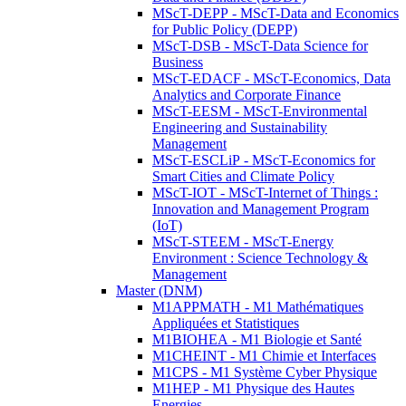
MScT-DEPP - MScT-Data and Economics
for Public Policy (DEPP)
MScT-DSB - MScT-Data Science for
Business
MScT-EDACF - MScT-Economics, Data
Analytics and Corporate Finance
MScT-EESM - MScT-Environmental
Engineering and Sustainability
Management
MScT-ESCLiP - MScT-Economics for
Smart Cities and Climate Policy
MScT-IOT - MScT-Internet of Things :
Innovation and Management Program
(IoT)
MScT-STEEM - MScT-Energy
Environment : Science Technology &
Management
Master (DNM)
M1APPMATH - M1 Mathématiques
Appliquées et Statistiques
M1BIOHEA - M1 Biologie et Santé
M1CHEINT - M1 Chimie et Interfaces
M1CPS - M1 Système Cyber Physique
M1HEP - M1 Physique des Hautes
Energies