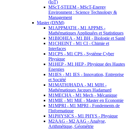
(IoT)
MScT-STEEM - MScT-Energy
Environment : Science Technology &
Management
Master (DNM)
M1APPMATH - M1 APPMS -
Mathématiques Appliquées et Statistiques
M1BIOHEA - M1 BH - Biologie et Santé
M1CHEINT - M1 CI - Chimie et
Interfaces
M1CPS - M1 CPS - Système Cyber
Physique
M1HEP - M1 HEP - Physique des Hautes
Energies
M1IES - M1 IES - Innovation, Entreprise
et Société
M1MATHJHADA - M1 MJH -
Mathématiques Jacques Hadamard
M1MECHA - M1 Mech - Mécanique
M1MIE - M1 MiE - Master en Economie
M1MPRI - M1 MPRI - Fondements de
l'Informatique
M1PHYSICS - M1 PHYS - Physique
M2AAG - M2 AAG - Analyse,
Arithmétique, Géométrie