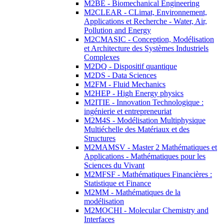
M2BE - Biomechanical Engineering
M2CLEAR - CLimat, Environnement,
Applications et Recherche - Water, Air,
Pollution and Energy
M2CMASIC - Conception, Modélisation
et Architecture des Systèmes Industriels
Complexes
M2DQ - Dispositif quantique
M2DS - Data Sciences
M2FM - Fluid Mechanics
M2HEP - High Energy physics
M2ITIE - Innovation Technologique :
ingénierie et entrepreneuriat
M2M4S - Modélisation Multiphysique
Multiéchelle des Matériaux et des
Structures
M2MAMSV - Master 2 Mathématiques et
Applications - Mathématiques pour les
Sciences du Vivant
M2MFSF - Mathématiques Financières :
Statistique et Finance
M2MM - Mathématiques de la
modélisation
M2MOCHI - Molecular Chemistry and
Interfaces