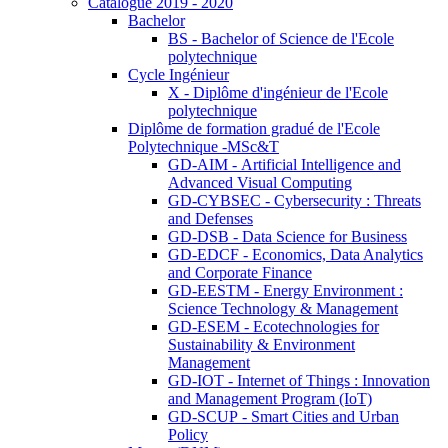
Catalogue 2019 - 2020
Bachelor
BS - Bachelor of Science de l'Ecole
polytechnique
Cycle Ingénieur
X - Diplôme d'ingénieur de l'Ecole
polytechnique
Diplôme de formation gradué de l'Ecole
Polytechnique -MSc&T
GD-AIM - Artificial Intelligence and
Advanced Visual Computing
GD-CYBSEC - Cybersecurity : Threats
and Defenses
GD-DSB - Data Science for Business
GD-EDCF - Economics, Data Analytics
and Corporate Finance
GD-EESTM - Energy Environment :
Science Technology & Management
GD-ESEM - Ecotechnologies for
Sustainability & Environment
Management
GD-IOT - Internet of Things : Innovation
and Management Program (IoT)
GD-SCUP - Smart Cities and Urban
Policy