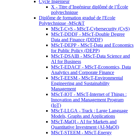
Cycle Ingénieur
X - Titre d’Ingénieur diplômé de l’École
polytechnique
Diplôme de formation gradué de l'Ecole
Polytechnique -MSc&T
MScT-CyS - MScT-Cybersecurity (CyS)
MScT-DDDF - MScT-Double Degree
Data and Finance (DDDF)
MScT-DEPP - MScT-Data and Economics
for Public Policy (DEPP)
MScT-DSAIB - MScT-Data Science and
AI for Business
MScT-EDACF - MScT-Economics, Data
Analytics and Corporate Finance
MScT-EESM - MScT-Environmental
Engineering and Sustainability
Management
MScT-IOT - MScT-Internet of Things :
Innovation and Management Program
(IoT)
MScT-LLGA - Track : Large Language
Models, Graphs and Applications
MScT-MaQI - AI for Markets and
Quantitative Investment (AI-MaQI)
MScT-STEEM - MScT-Energy