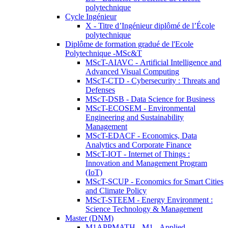
polytechnique
Cycle Ingénieur
X - Titre d’Ingénieur diplômé de l’École
polytechnique
Diplôme de formation gradué de l'Ecole
Polytechnique -MSc&T
MScT-AIAVC - Artificial Intelligence and
Advanced Visual Computing
MScT-CTD - Cybersecurity : Threats and
Defenses
MScT-DSB - Data Science for Business
MScT-ECOSEM - Environmental
Engineering and Sustainability
Management
MScT-EDACF - Economics, Data
Analytics and Corporate Finance
MScT-IOT - Internet of Things :
Innovation and Management Program
(IoT)
MScT-SCUP - Economics for Smart Cities
and Climate Policy
MScT-STEEM - Energy Environment :
Science Technology & Management
Master (DNM)
M1APPMATH - M1 - Applied