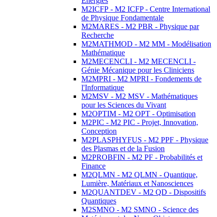
Energies
M2ICFP - M2 ICFP - Centre International
de Physique Fondamentale
M2MARES - M2 PBR - Physique par
Recherche
M2MATHMOD - M2 MM - Modélisation
Mathématique
M2MECENCLI - M2 MECENCLI -
Génie Mécanique pour les Cliniciens
M2MPRI - M2 MPRI - Fondements de
l'Informatique
M2MSV - M2 MSV - Mathématiques
pour les Sciences du Vivant
M2OPTIM - M2 OPT - Optimisation
M2PIC - M2 PIC - Projet, Innovation,
Conception
M2PLASPHYFUS - M2 PPF - Physique
des Plasmas et de la Fusion
M2PROBFIN - M2 PF - Probabilités et
Finance
M2QLMN - M2 QLMN - Quantique,
Lumière, Matériaux et Nanosciences
M2QUANTDEV - M2 QD - Dispositifs
Quantiques
M2SMNO - M2 SMNO - Science des