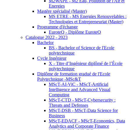
M2WAPE - M2 Eau, Pollution de l'Air et
Energies
Mastère spécialisé (Master)
MS ETRE - MS Energies Renouvelables :
Technologies et Entrepreneuriat (Master)
Programme d'échange
EuroteQ - Diplôme EuroteQ
Catalogue 2022 - 2023
Bachelor
BS - Bachelor of Science de l'Ecole
polytechnique
Cycle Ingénieur
X - Titre d’Ingénieur diplômé de l’École
polytechnique
Diplôme de formation gradué de l'Ecole
Polytechnique -MSc&T
MScT-AI-ViC - MScT-Artificial
Intelligence and Advanced Visual
Computing
MScT-CTD - MScT-Cybersecurity :
Threats and Defenses
MScT-DSB - MScT-Data Science for
Business
MScT-EDACF - MScT-Economics, Data
Analytics and Corporate Finance