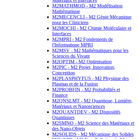
Matériaux et Interfaces
M2MATHMOD - M2 Modélisation
Mathématique
M2MECENCLI - M2 Génie Mécanique
pour les Cliniciens
M2MOCHI - M2 Chimie Moléculaire et
Interfaces
M2MPRI - M2 Fondements de
l'Informatique MPRI
M2MSV - M2 Mathématiques pour les
Sciences du Vivant
M2OPTIM - M2 Optimisation
M2PIC - M2 Projet, Innovation,
Conception
M2PLASPHYFUS - M2 Physique des
Plasmas et de la Fusion
M2PROBFIN - M2 Probabilités et
Finance
M2QNSLMT - M2 Quantique, Lumière,
Matériaux et Nanosciences
M2QUANTDEV - M2 Dispositifs
Quantiques
M2SMNO - M2 Science des Matériaux et
des Nano-Objets
M2SOLIDS - M2 Mécanique des Solides