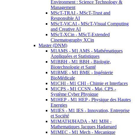
Environment : Science Technology &
Management
MScT-TRAI - MScT-Trust and
Responsible AI
MScT-ViCAI - MScT-Visual Computing
and Creative AI
MScT-XCin - MScT-Extended
Cinematography XCin
Master (DNM)
M1AMS - M1 AMS - Mathématiques
Appliquées et Statistiques
M1BBH - M1 BBH - Biologie,
Biotechnologie et Santé
M1BME - M1 BME - Ingénierie
BioMédicale
M1CHI - M1 CHI - Chimie et Interfaces
M1CPS - M1 CCSN - Maj. CPS -
Système Cyber Physique
M1HEP - M1 HEP - Physique des Hautes
Energies
M1IES - M1 IES - Innovation, Entreprise
et Société
M1MATHJHADA - M1 MJH -
Mathematiques Jacques Hadamard
M1MEC - M1 Mech - Mecanique