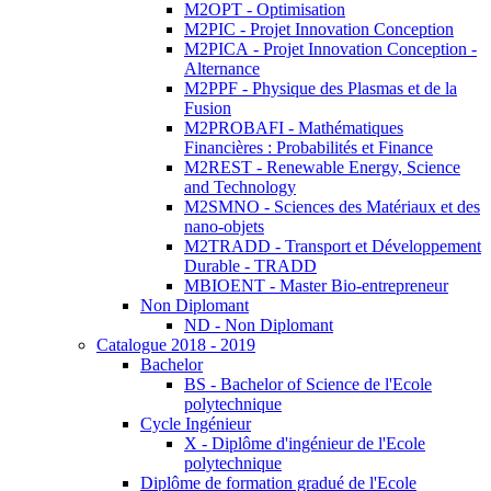
M2OPT - Optimisation
M2PIC - Projet Innovation Conception
M2PICA - Projet Innovation Conception -
Alternance
M2PPF - Physique des Plasmas et de la
Fusion
M2PROBAFI - Mathématiques
Financières : Probabilités et Finance
M2REST - Renewable Energy, Science
and Technology
M2SMNO - Sciences des Matériaux et des
nano-objets
M2TRADD - Transport et Développement
Durable - TRADD
MBIOENT - Master Bio-entrepreneur
Non Diplomant
ND - Non Diplomant
Catalogue 2018 - 2019
Bachelor
BS - Bachelor of Science de l'Ecole
polytechnique
Cycle Ingénieur
X - Diplôme d'ingénieur de l'Ecole
polytechnique
Diplôme de formation gradué de l'Ecole