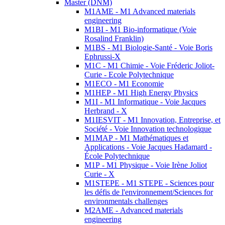
Master (DNM)
M1AME - M1 Advanced materials
engineering
M1BI - M1 Bio-informatique (Voie
Rosalind Franklin)
M1BS - M1 Biologie-Santé - Voie Boris
Ephrussi-X
M1C - M1 Chimie - Voie Fréderic Joliot-
Curie - Ecole Polytechnique
M1ECO - M1 Economie
M1HEP - M1 High Energy Physics
M1I - M1 Informatique - Voie Jacques
Herbrand - X
M1IESVIT - M1 Innovation, Entreprise, et
Société - Voie Innovation technologique
M1MAP - M1 Mathématiques et
Applications - Voie Jacques Hadamard -
École Polytechnique
M1P - M1 Physique - Voie Irène Joliot
Curie - X
M1STEPE - M1 STEPE - Sciences pour
les défis de l'environnement/Sciences for
environmentals challenges
M2AME - Advanced materials
engineering