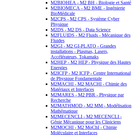
M2BIOHEA - M2 BH - Biologie et Santé
M2BIOMECA - M2 BME - Ingénierie
BioMédicale
M2CPS - M2 CPS - Système Cyber
Physique
M2DS - M2 DS - Data Science
M2FLUIDS - M2 Fluids - Mécanique des
Fluides
M2GI - M2 GI-PLATO - Grandes
installations - Plasmas, Lasers,
Accélérateurs, Tokamaks
M2HEP - M2 HEP - Physique des Hautes
Energies
M2ICFP - M2 ICFP - Centre International
de Physique Fondamentale
M2MACHI - M2 MACHI - Chimie des
Matériaux et Interfaces
M2MARES - M2 PBR - Physique par
Recherche
M2MATHMOD - M2 MM - Modélisation
Mathématique
M2MECENCLI - M2 MECENCLI -
Génie Mécanique pour les Cliniciens
M2MOCHI - M2 MoChI - Chimie
Moléculaire et Interfaces