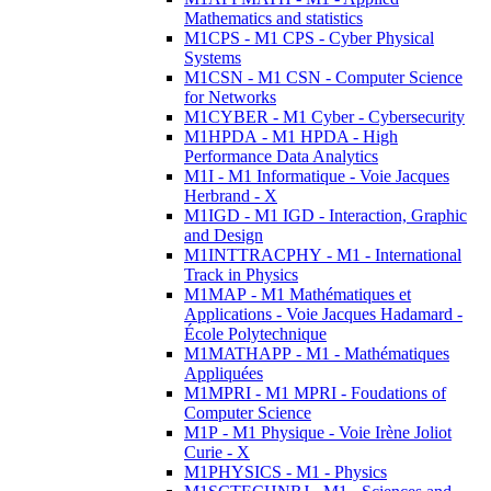
Mathematics and statistics
M1CPS - M1 CPS - Cyber Physical
Systems
M1CSN - M1 CSN - Computer Science
for Networks
M1CYBER - M1 Cyber - Cybersecurity
M1HPDA - M1 HPDA - High
Performance Data Analytics
M1I - M1 Informatique - Voie Jacques
Herbrand - X
M1IGD - M1 IGD - Interaction, Graphic
and Design
M1INTTRACPHY - M1 - International
Track in Physics
M1MAP - M1 Mathématiques et
Applications - Voie Jacques Hadamard -
École Polytechnique
M1MATHAPP - M1 - Mathématiques
Appliquées
M1MPRI - M1 MPRI - Foudations of
Computer Science
M1P - M1 Physique - Voie Irène Joliot
Curie - X
M1PHYSICS - M1 - Physics