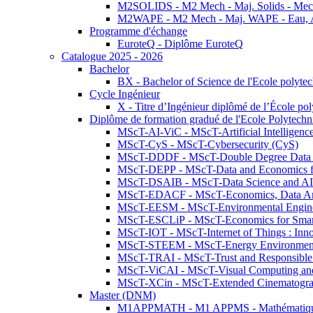
M2SOLIDS - M2 Mech - Maj. Solids - Meca
M2WAPE - M2 Mech - Maj. WAPE - Eau, Air
Programme d'échange
EuroteQ - Diplôme EuroteQ
Catalogue 2025 - 2026
Bachelor
BX - Bachelor of Science de l'Ecole polyte
Cycle Ingénieur
X - Titre d’Ingénieur diplômé de l’École po
Diplôme de formation gradué de l'Ecole Polytec
MScT-AI-ViC - MScT-Artificial Intelligen
MScT-CyS - MScT-Cybersecurity (CyS)
MScT-DDDF - MScT-Double Degree Data 
MScT-DEPP - MScT-Data and Economics fo
MScT-DSAIB - MScT-Data Science and AI 
MScT-EDACF - MScT-Economics, Data Anal
MScT-EESM - MScT-Environmental Enginee
MScT-ESCLiP - MScT-Economics for Smart 
MScT-IOT - MScT-Internet of Things : Inn
MScT-STEEM - MScT-Energy Environment 
MScT-TRAI - MScT-Trust and Responsible
MScT-ViCAI - MScT-Visual Computing and
MScT-XCin - MScT-Extended Cinematogr
Master (DNM)
M1APPMATH - M1 APPMS - Mathématiques A