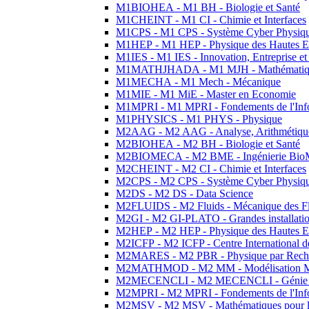
M1BIOHEA - M1 BH - Biologie et Santé
M1CHEINT - M1 CI - Chimie et Interfaces
M1CPS - M1 CPS - Système Cyber Physiq
M1HEP - M1 HEP - Physique des Hautes E
M1IES - M1 IES - Innovation, Entreprise et
M1MATHJHADA - M1 MJH - Mathématiqu
M1MECHA - M1 Mech - Mécanique
M1MIE - M1 MiE - Master en Economie
M1MPRI - M1 MPRI - Fondements de l'Inf
M1PHYSICS - M1 PHYS - Physique
M2AAG - M2 AAG - Analyse, Arithmétique
M2BIOHEA - M2 BH - Biologie et Santé
M2BIOMECA - M2 BME - Ingénierie BioM
M2CHEINT - M2 CI - Chimie et Interfaces
M2CPS - M2 CPS - Système Cyber Physiq
M2DS - M2 DS - Data Science
M2FLUIDS - M2 Fluids - Mécanique des Fl
M2GI - M2 GI-PLATO - Grandes installation
M2HEP - M2 HEP - Physique des Hautes E
M2ICFP - M2 ICFP - Centre International 
M2MARES - M2 PBR - Physique par Rech
M2MATHMOD - M2 MM - Modélisation M
M2MECENCLI - M2 MECENCLI - Génie Méc
M2MPRI - M2 MPRI - Fondements de l'Inf
M2MSV - M2 MSV - Mathématiques pour le