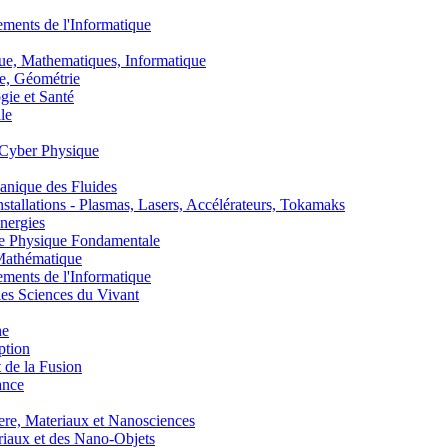
nts de l'Informatique
, Mathematiques, Informatique
, Géométrie
ie et Santé
le
Cyber Physique
nique des Fluides
lations - Plasmas, Lasers, Accélérateurs, Tokamaks
nergies
de Physique Fondamentale
athématique
nts de l'Informatique
s Sciences du Vivant
he
ption
 de la Fusion
ance
, Materiaux et Nanosciences
aux et des Nano-Objets