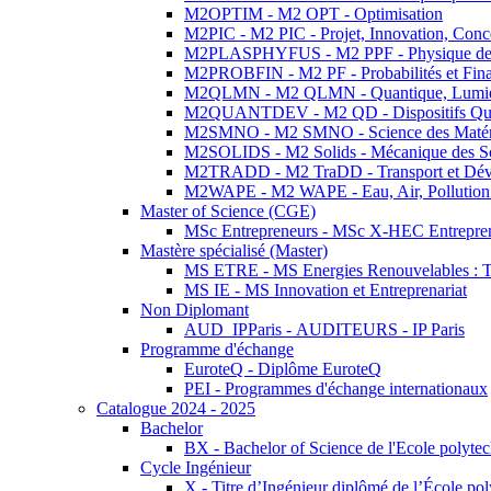
M2OPTIM - M2 OPT - Optimisation
M2PIC - M2 PIC - Projet, Innovation, Conc
M2PLASPHYFUS - M2 PPF - Physique des P
M2PROBFIN - M2 PF - Probabilités et Fin
M2QLMN - M2 QLMN - Quantique, Lumière
M2QUANTDEV - M2 QD - Dispositifs Qua
M2SMNO - M2 SMNO - Science des Matéri
M2SOLIDS - M2 Solids - Mécanique des So
M2TRADD - M2 TraDD - Transport et Dév
M2WAPE - M2 WAPE - Eau, Air, Pollution 
Master of Science (CGE)
MSc Entrepreneurs - MSc X-HEC Entrepre
Mastère spécialisé (Master)
MS ETRE - MS Energies Renouvelables : Tec
MS IE - MS Innovation et Entreprenariat
Non Diplomant
AUD_IPParis - AUDITEURS - IP Paris
Programme d'échange
EuroteQ - Diplôme EuroteQ
PEI - Programmes d'échange internationaux
Catalogue 2024 - 2025
Bachelor
BX - Bachelor of Science de l'Ecole polyte
Cycle Ingénieur
X - Titre d’Ingénieur diplômé de l’École po