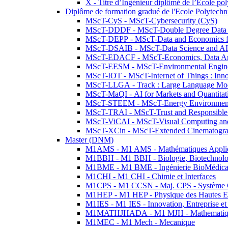
X - Titre d’Ingénieur diplômé de l’École po
Diplôme de formation gradué de l'Ecole Polytec
MScT-CyS - MScT-Cybersecurity (CyS)
MScT-DDDF - MScT-Double Degree Data 
MScT-DEPP - MScT-Data and Economics fo
MScT-DSAIB - MScT-Data Science and AI 
MScT-EDACF - MScT-Economics, Data Anal
MScT-EESM - MScT-Environmental Enginee
MScT-IOT - MScT-Internet of Things : Inn
MScT-LLGA - Track : Large Language Mode
MScT-MaQI - AI for Markets and Quantitat
MScT-STEEM - MScT-Energy Environment 
MScT-TRAI - MScT-Trust and Responsible
MScT-ViCAI - MScT-Visual Computing and
MScT-XCin - MScT-Extended Cinematogr
Master (DNM)
M1AMS - M1 AMS - Mathématiques Appliqué
M1BBH - M1 BBH - Biologie, Biotechnolog
M1BME - M1 BME - Ingénierie BioMédica
M1CHI - M1 CHI - Chimie et Interfaces
M1CPS - M1 CCSN - Maj. CPS - Système 
M1HEP - M1 HEP - Physique des Hautes E
M1IES - M1 IES - Innovation, Entreprise et
M1MATHJHADA - M1 MJH - Mathematiqu
M1MEC - M1 Mech - Mecanique