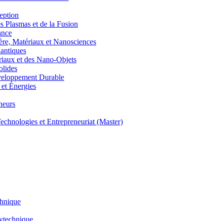
eption
lasmas et de la Fusion
ance
, Matériaux et Nanosciences
ntiques
aux et des Nano-Objets
lides
eloppement Durable
et Énergies
neurs
hnologies et Entrepreneuriat (Master)
chnique
lytechnique