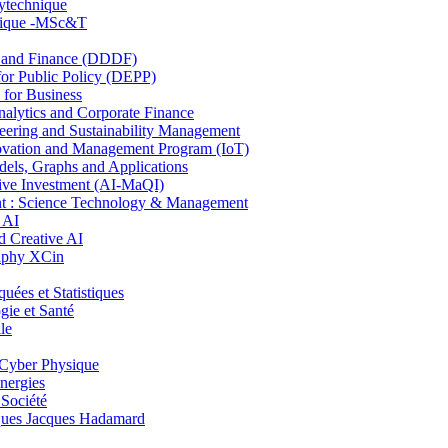
lytechnique
hnique -MSc&T
and Finance (DDDF)
r Public Policy (DEPP)
for Business
ytics and Corporate Finance
ring and Sustainability Management
ovation and Management Program (IoT)
ls, Graphs and Applications
ive Investment (AI-MaQI)
: Science Technology & Management
 AI
 Creative AI
aphy XCin
es et Statistiques
ie et Santé
le
Cyber Physique
nergies
 Société
es Jacques Hadamard