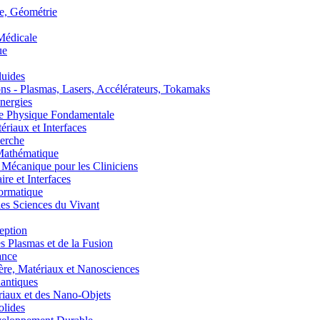
, Géométrie
édicale
ue
uides
s - Plasmas, Lasers, Accélérateurs, Tokamaks
nergies
de Physique Fondamentale
aux et Interfaces
erche
athématique
anique pour les Cliniciens
 et Interfaces
ormatique
s Sciences du Vivant
eption
lasmas et de la Fusion
ance
, Matériaux et Nanosciences
ntiques
aux et des Nano-Objets
lides