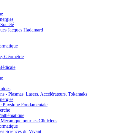
ue
nergies
 Société
es Jacques Hadamard
ormatique
, Géométrie
édicale
ue
uides
s - Plasmas, Lasers, Accélérateurs, Tokamaks
nergies
de Physique Fondamentale
erche
athématique
anique pour les Cliniciens
ormatique
s Sciences du Vivant