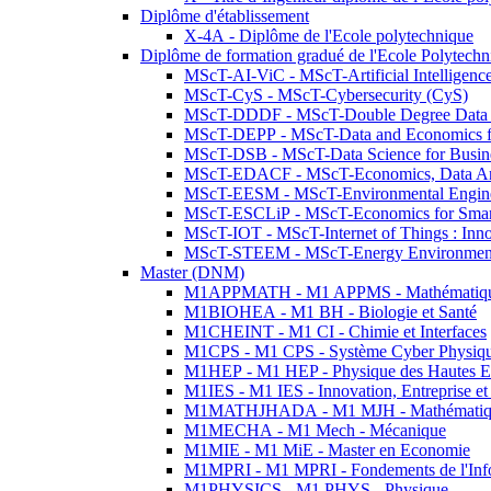
Diplôme d'établissement
X-4A - Diplôme de l'Ecole polytechnique
Diplôme de formation gradué de l'Ecole Polytec
MScT-AI-ViC - MScT-Artificial Intelligen
MScT-CyS - MScT-Cybersecurity (CyS)
MScT-DDDF - MScT-Double Degree Data 
MScT-DEPP - MScT-Data and Economics fo
MScT-DSB - MScT-Data Science for Busin
MScT-EDACF - MScT-Economics, Data Anal
MScT-EESM - MScT-Environmental Enginee
MScT-ESCLiP - MScT-Economics for Smart 
MScT-IOT - MScT-Internet of Things : Inn
MScT-STEEM - MScT-Energy Environment 
Master (DNM)
M1APPMATH - M1 APPMS - Mathématiques A
M1BIOHEA - M1 BH - Biologie et Santé
M1CHEINT - M1 CI - Chimie et Interfaces
M1CPS - M1 CPS - Système Cyber Physiq
M1HEP - M1 HEP - Physique des Hautes E
M1IES - M1 IES - Innovation, Entreprise et
M1MATHJHADA - M1 MJH - Mathématiqu
M1MECHA - M1 Mech - Mécanique
M1MIE - M1 MiE - Master en Economie
M1MPRI - M1 MPRI - Fondements de l'Inf
M1PHYSICS - M1 PHYS - Physique