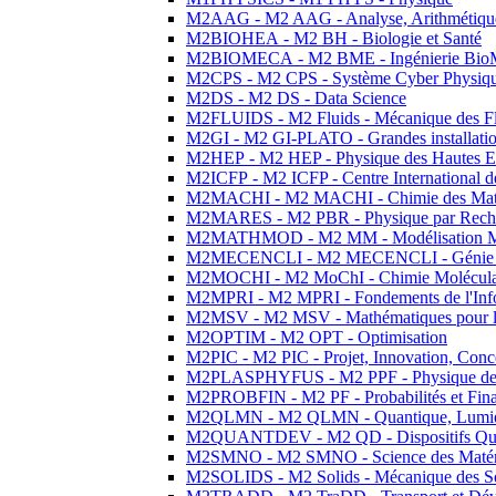
M2AAG - M2 AAG - Analyse, Arithmétique
M2BIOHEA - M2 BH - Biologie et Santé
M2BIOMECA - M2 BME - Ingénierie BioM
M2CPS - M2 CPS - Système Cyber Physiq
M2DS - M2 DS - Data Science
M2FLUIDS - M2 Fluids - Mécanique des Fl
M2GI - M2 GI-PLATO - Grandes installation
M2HEP - M2 HEP - Physique des Hautes E
M2ICFP - M2 ICFP - Centre International 
M2MACHI - M2 MACHI - Chimie des Matéri
M2MARES - M2 PBR - Physique par Rech
M2MATHMOD - M2 MM - Modélisation M
M2MECENCLI - M2 MECENCLI - Génie Méc
M2MOCHI - M2 MoChI - Chimie Moléculaire
M2MPRI - M2 MPRI - Fondements de l'Inf
M2MSV - M2 MSV - Mathématiques pour le
M2OPTIM - M2 OPT - Optimisation
M2PIC - M2 PIC - Projet, Innovation, Conc
M2PLASPHYFUS - M2 PPF - Physique des P
M2PROBFIN - M2 PF - Probabilités et Fin
M2QLMN - M2 QLMN - Quantique, Lumière
M2QUANTDEV - M2 QD - Dispositifs Qua
M2SMNO - M2 SMNO - Science des Matéri
M2SOLIDS - M2 Solids - Mécanique des So