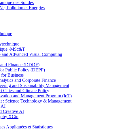
nique des Solides
, Pollution et Energies
chnique
lytechnique
hnique -MSc&T
ce and Advanced Visual Computing
and Finance (DDDF)
r Public Policy (DEPP)
for Business
ytics and Corporate Finance
ring and Sustainability Management
Cities and Climate Policy
ovation and Management Program (IoT)
: Science Technology & Management
 AI
 Creative AI
aphy XCin
ppliquées et Statistiques