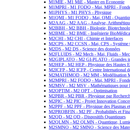
M1MIE - M1 MiE - Master en Economie
M1MPRI - M1 FODQ - Maj. MPRI - Fondeme
M1PHYS - M1 PHYS - Physique
M1QMI - M1 FODQ - Maj. QMI - Quantique
M2AAG - M2 AAG - Analyse, Arithmétique
M2BBH - M2 BBH - Biologie, Biotechnolog
M2BME - M2 BME - Ingénierie BioMédica
M2CHI - M2 CHI - Chimie et Interfaces
M2CPS - M2 CCSN - Maj. CPS - Système 
M2DS - M2 DS - Science des données
M2FLUIDS - M2 Mech - Maj. Fluids - Meca
M2GIPLATO - M2 GI-PLATO - Grandes instal
M2HEP - M2 HEP - Physique des Hautes E
M2ICFP - M2 ICFP - Centre International 
M2MATHMOD - M2 MM - Modélisation M
M2MPRI - M2 FODQ - Maj. MPRI - Fondeme
M2MSV - M2 MSV - Mathématiques pour le
M2OPTIM - M2 OPT - Optimisation
M2PBR - M2 PBR - Physique par Recherc
M2PIC - M2 PIC - Projet Innovation Conce
M2PPF - M2 PPF - Physique des Plasmas et
M2PROBFIN - M2 PF - Probabilités et Fin
M2QD - M2 QD - Dispositifs Quantiques
M2QLMN - M2 QLMN - Quantique, Lumiere
M2SMNO - M2 SMNO - Science des Materi