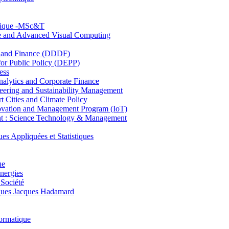
hnique -MSc&T
ce and Advanced Visual Computing
and Finance (DDDF)
r Public Policy (DEPP)
ess
ytics and Corporate Finance
ring and Sustainability Management
Cities and Climate Policy
ovation and Management Program (IoT)
: Science Technology & Management
ppliquées et Statistiques
ue
nergies
 Société
es Jacques Hadamard
ormatique