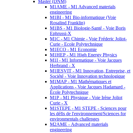
Master (DNM)
M1AME - M1 Advanced materials
engineering
M1BI - M1 Bio-informatique (Voie
Rosalind Franklin)
M1BS - M1 Biologie-Santé - Voie Boris
Ephrussi-X
M1C - M1 Chimie - Voie Fréderic Joliot-
Curie - Ecole Polytechnique
M1ECO - M1 Economie
M1HEP - M1 High Energy Physics
M1I - M1 Informatique - Voie Jacques
Herbrand - X
M1IESVIT - M1 Innovation, Entreprise, et
Société - Voie Innovation technologique
M1MAP - M1 Mathématiques et
Applications - Voie Jacques Hadamard -
École Polytechnique
M1P - M1 Physique - Voie Irène Joliot
Curie - X
M1STEPE - M1 STEPE - Sciences pour
les défis de l'environnement/Sciences for
environmentals challenges
M2AME - Advanced materials
engineering