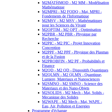
M2MATHMOD - M2 MM - Modélisation
Mathématique
M2MPRI - M2 FODQ - Maj. MPRI -
Fondements de l'Informatique
M2MSV - M2 MSV - Mathématiques
pour les Sciences du Vivant
M2OPTIM - M2 OPT - Optimisation
M2PBR - M2 PBR - Physique par
Recherche
M2PIC - M2 PIC - Projet Innovation
Conception
M2PPF - M2 PPF - Physique des Plasmas
et de la Fusion
M2PROBFIN - M2 PF - Probabilités et
Finance
M2QD - M2 QD - Dispositifs Quantiques
M2QLMN - M2 QLMN - Quantique,
Lumiere, Materiaux et Nanosciences
M2SMNO - M2 SMNO - Science des
Materiaux et des Nano-Objets
M2SOLIDS - M2 Mech - Maj. Solids -
Mecanique des Solides
M2WAPE - M2 Mech - Maj. WAPE -
Eau, Air, Pollution et Energies
Programme d'échange