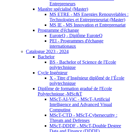
Entrepreneurs
Mastère spécialisé (Master)
MS ETRE - MS Energies Renouvelables :
Technologies et Entrepreneuriat (Master)
MS IE - MS Innovation et Entreprenariat
Programme d'échange
EuroteQ - Diplôme EuroteQ
PEI - Programmes d'échange
internationaux
Catalogue 2023 - 2024
Bachelor
BS - Bachelor of Science de l'Ecole
polytechnique
Cycle Ingénieur
X - Titre d’Ingénieur diplômé de l’École
polytechnique
Diplôme de formation gradué de l'Ecole
Polytechnique -MSc&T
MScT-AI-ViC - MScT-Artificial
Intelligence and Advanced Visual
Computing
MScT-CTD - MScT-Cybersecurity :
Threats and Defenses
MScT-DDDF - MScT-Double Degree
Data and Finance (DDDF)