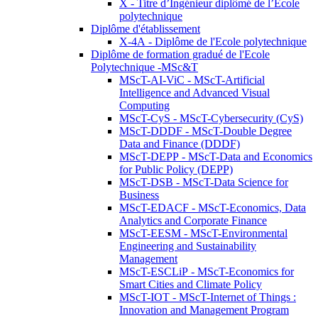
X - Titre d’Ingénieur diplômé de l’École
polytechnique
Diplôme d'établissement
X-4A - Diplôme de l'Ecole polytechnique
Diplôme de formation gradué de l'Ecole
Polytechnique -MSc&T
MScT-AI-ViC - MScT-Artificial
Intelligence and Advanced Visual
Computing
MScT-CyS - MScT-Cybersecurity (CyS)
MScT-DDDF - MScT-Double Degree
Data and Finance (DDDF)
MScT-DEPP - MScT-Data and Economics
for Public Policy (DEPP)
MScT-DSB - MScT-Data Science for
Business
MScT-EDACF - MScT-Economics, Data
Analytics and Corporate Finance
MScT-EESM - MScT-Environmental
Engineering and Sustainability
Management
MScT-ESCLiP - MScT-Economics for
Smart Cities and Climate Policy
MScT-IOT - MScT-Internet of Things :
Innovation and Management Program