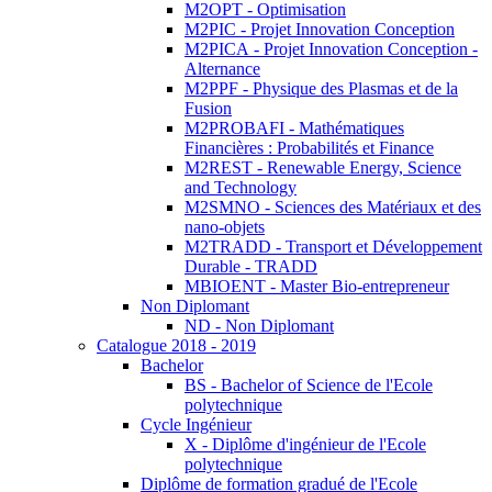
M2OPT - Optimisation
M2PIC - Projet Innovation Conception
M2PICA - Projet Innovation Conception -
Alternance
M2PPF - Physique des Plasmas et de la
Fusion
M2PROBAFI - Mathématiques
Financières : Probabilités et Finance
M2REST - Renewable Energy, Science
and Technology
M2SMNO - Sciences des Matériaux et des
nano-objets
M2TRADD - Transport et Développement
Durable - TRADD
MBIOENT - Master Bio-entrepreneur
Non Diplomant
ND - Non Diplomant
Catalogue 2018 - 2019
Bachelor
BS - Bachelor of Science de l'Ecole
polytechnique
Cycle Ingénieur
X - Diplôme d'ingénieur de l'Ecole
polytechnique
Diplôme de formation gradué de l'Ecole