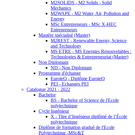
M2SOLIDS - M2 Solids - Solid
Mechanics
M2WAPE - M2 Water, Air, Pollution and
Energy
MSc Entrepreneurs - MSc X-HEC
Entrepreneurs
Mastère spécialisé (Master)
M2REST - Renewable Energy, Science
and Technology
MS ETRE - MS Energies Renouvelables :
Technologies & Entrepreneuriat (Master)
Non Diplomant
ND - Non Diplomant
Programme d'échange
EuroteQ - Diplôme EuroteQ
PEI - Echanges PEI
Catalogue 2021 - 2022
Bachelor
BS - Bachelor of Science de l'Ecole
polytechnique
Cycle Ingénieur
X - Titre d’Ingénieur diplômé de l’École
polytechnique
Diplôme de formation gradué de l'Ecole
Polytechnique -MSc&T