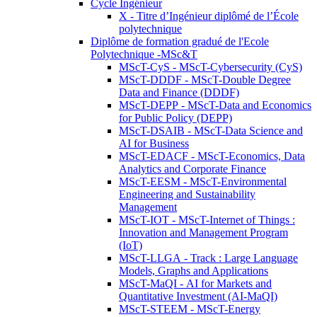
Cycle Ingénieur
X - Titre d’Ingénieur diplômé de l’École
polytechnique
Diplôme de formation gradué de l'Ecole
Polytechnique -MSc&T
MScT-CyS - MScT-Cybersecurity (CyS)
MScT-DDDF - MScT-Double Degree
Data and Finance (DDDF)
MScT-DEPP - MScT-Data and Economics
for Public Policy (DEPP)
MScT-DSAIB - MScT-Data Science and
AI for Business
MScT-EDACF - MScT-Economics, Data
Analytics and Corporate Finance
MScT-EESM - MScT-Environmental
Engineering and Sustainability
Management
MScT-IOT - MScT-Internet of Things :
Innovation and Management Program
(IoT)
MScT-LLGA - Track : Large Language
Models, Graphs and Applications
MScT-MaQI - AI for Markets and
Quantitative Investment (AI-MaQI)
MScT-STEEM - MScT-Energy