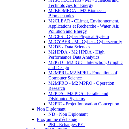
M1SCTECHNRJ - M1 - Sciences and
Technologies for Energy
M2BIOMECA - M2 Biomeca -
Biomechanics
M2CLEAR - CLimat, Environnement,
Applications et Recherche - Water, Air,
Pollution and Energy
M2CPS - Cyber Physical System
M2CYBER - M2 Cyber - Cybersecurity
M2DS - Data Sciences
M2HPDA - M2 HPDA - High
Performance Data Analytics
M2IGD - M2 IGD - Interaction, Graphic
and Design
M2MPRI - M2 MPRI - Foudations of
Computer Science
M2MPRO - M2 MPRO - Operation
Research
M2PDS - M2 PDS - Parallel and
Distributed Systems
M2PIC - Projet Innovation Conception
Non Diplomant
ND - Non Diplomant
Programme d'échange
PEI - Echanges PEI