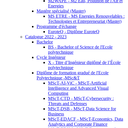
M2WAPE - M2 Eau, Pollution de l'Air et
Energies
Mastère spécialisé (Master)
MS ETRE - MS Energies Renouvelables :
Technologies et Entrepreneuriat (Master)
Programme d'échange
EuroteQ - Diplôme EuroteQ
Catalogue 2022 - 2023
Bachelor
BS - Bachelor of Science de l'Ecole
polytechnique
Cycle Ingénieur
X - Titre d’Ingénieur diplômé de l’École
polytechnique
Diplôme de formation gradué de l'Ecole
Polytechnique -MSc&T
MScT-AI-ViC - MScT-Artificial
Intelligence and Advanced Visual
Computing
MScT-CTD - MScT-Cybersecurity :
Threats and Defenses
MScT-DSB - MScT-Data Science for
Business
MScT-EDACF - MScT-Economics, Data
Analytics and Corporate Finance