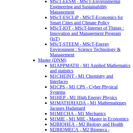
MScT-EESM - MScT-Environmental
Engineering and Sustainability
Management
MScT-ESCLiP - MScT-Economics for
Smart Cities and Climate Policy
MScT-IOT - MScT-Internet of Things :
Innovation and Management Program
(IoT)
MScT-STEEM - MScT-Energy
Environment : Science Technology &
Management
Master (DNM)
M1APPMATH - M1 Applied Mathematics
and statistics
M1CHEINT - M1 Chemistry and
Interfaces
M1CPS - M1 CPS - Cyber Physical
Systems
M1HEP - M1 High Energy Physics
M1MATHJHADA - M1 Mathematiques
Jacques Hadamard
M1MECHA - M1 Mechanics
M1MIE - M1 MIE - Master in Economics
M2BIOHEA - M2 Biology and Health
M2BIOMECA - M2 Biomeca -