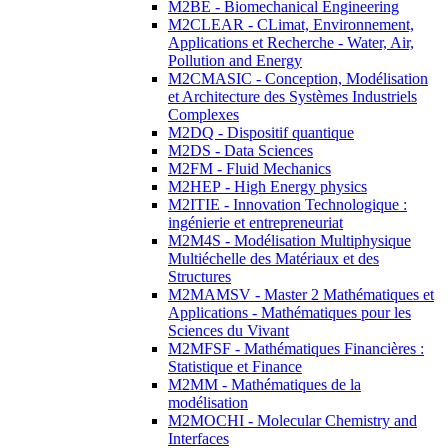
M2BE - Biomechanical Engineering
M2CLEAR - CLimat, Environnement,
Applications et Recherche - Water, Air,
Pollution and Energy
M2CMASIC - Conception, Modélisation
et Architecture des Systèmes Industriels
Complexes
M2DQ - Dispositif quantique
M2DS - Data Sciences
M2FM - Fluid Mechanics
M2HEP - High Energy physics
M2ITIE - Innovation Technologique :
ingénierie et entrepreneuriat
M2M4S - Modélisation Multiphysique
Multiéchelle des Matériaux et des
Structures
M2MAMSV - Master 2 Mathématiques et
Applications - Mathématiques pour les
Sciences du Vivant
M2MFSF - Mathématiques Financières :
Statistique et Finance
M2MM - Mathématiques de la
modélisation
M2MOCHI - Molecular Chemistry and
Interfaces