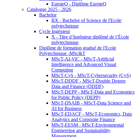
EuroteQ - Diplôme EuroteQ
Catalogue 2025 - 2026
Bachelor
BX - Bachelor of Science de l'Ecole
polytechnique
Cycle Ingénieur
X - Titre d’Ingénieur diplômé de l’École
polytechnique
Diplôme de formation gradué de l'Ecole
Polytechnique -MSc&T
MScT-AI-ViC - MScT-Artificial
Intelligence and Advanced Visual
Computing
MScT-CyS - MScT-Cybersecurity (CyS)
MScT-DDDF - MScT-Double Degree
Data and Finance (DDDF)
MScT-DEPP - MScT-Data and Economics
for Public Policy (DEPP)
MScT-DSAIB - MScT-Data Science and
AI for Business
MScT-EDACF - MScT-Economics, Data
Analytics and Corporate Finance
MScT-EESM - MScT-Environmental
Engineering and Sustainability
Management