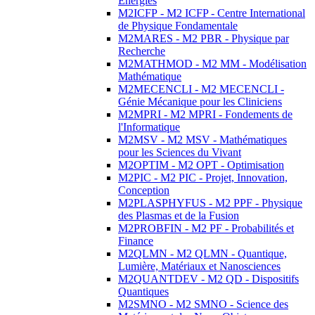
Energies
M2ICFP - M2 ICFP - Centre International
de Physique Fondamentale
M2MARES - M2 PBR - Physique par
Recherche
M2MATHMOD - M2 MM - Modélisation
Mathématique
M2MECENCLI - M2 MECENCLI -
Génie Mécanique pour les Cliniciens
M2MPRI - M2 MPRI - Fondements de
l'Informatique
M2MSV - M2 MSV - Mathématiques
pour les Sciences du Vivant
M2OPTIM - M2 OPT - Optimisation
M2PIC - M2 PIC - Projet, Innovation,
Conception
M2PLASPHYFUS - M2 PPF - Physique
des Plasmas et de la Fusion
M2PROBFIN - M2 PF - Probabilités et
Finance
M2QLMN - M2 QLMN - Quantique,
Lumière, Matériaux et Nanosciences
M2QUANTDEV - M2 QD - Dispositifs
Quantiques
M2SMNO - M2 SMNO - Science des