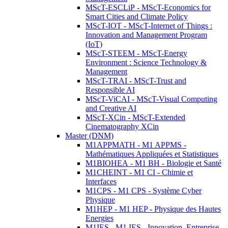
MScT-ESCLiP - MScT-Economics for
Smart Cities and Climate Policy
MScT-IOT - MScT-Internet of Things :
Innovation and Management Program
(IoT)
MScT-STEEM - MScT-Energy
Environment : Science Technology &
Management
MScT-TRAI - MScT-Trust and
Responsible AI
MScT-ViCAI - MScT-Visual Computing
and Creative AI
MScT-XCin - MScT-Extended
Cinematography XCin
Master (DNM)
M1APPMATH - M1 APPMS -
Mathématiques Appliquées et Statistiques
M1BIOHEA - M1 BH - Biologie et Santé
M1CHEINT - M1 CI - Chimie et
Interfaces
M1CPS - M1 CPS - Système Cyber
Physique
M1HEP - M1 HEP - Physique des Hautes
Energies
M1IES - M1 IES - Innovation, Entreprise