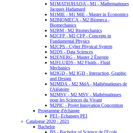
M1MATHJHADA - M1 - Mathematiques
Jacques Hadamard
M1MIE - M1 MiE - Master in Economics
M2BIOMECA - M2 Biomeca -
Biomechanics
M2BM - M2 Biomechanics
M2CFP - M2 CFP - Concepts in
Fundamental Physics
M2CPS - Cyber Physical System
M2DS - Data Sciences
M2ENERG - Master 2 Énergie
M2FLUIDS - M2 Fluids - Fluid
Mechanics
M2IGD - M2 IGD - Interaction, Graphic
and Design
M2MDA - M2 MdA - Mathématiques de
l'Aléatoire
M2MSV - M2 MSV - Mathématiques
pour les Sciences du Vivant
M2PIC - Projet Innovation Conception
Programme d'échange
PEI - Echanges PEI
Catalogue 2020 - 2021
Bachelor
BS - Bachelor of Science de l'Ecole