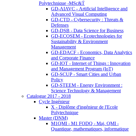
Polytechnique -MSc&T
GD-AIAVC - Artificial Intelligence and
Advanced Visual Computing
GD-CTD - Cybersecurity : Threats &
Defenses
GD-DSB - Data Science for Business
GD-ECOSEM - Ecotechnologies for
Sustainability & Environment
Management
GD-EDACF - Economics, Data Analytics
and Corporate Finance
GD-IOT - Internet of Things : Innovation
and Management Program (IoT)
GD-SCUP - Smart Cities and Urban
Policy
GD-STEEM - Energy Environment :
Science Technology & Management
Catalogue 2017 - 2018
Cycle Ingénieur
X - Diplôme d'ingénieur de l'Ecole
Polytechnique
Master (DNM)
M1QMI - M1 FODQ - Maj. QMI -
Quantique, mathematiques, informatique