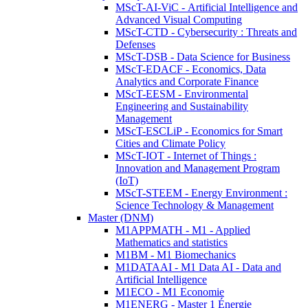
MScT-AI-ViC - Artificial Intelligence and
Advanced Visual Computing
MScT-CTD - Cybersecurity : Threats and
Defenses
MScT-DSB - Data Science for Business
MScT-EDACF - Economics, Data
Analytics and Corporate Finance
MScT-EESM - Environmental
Engineering and Sustainability
Management
MScT-ESCLiP - Economics for Smart
Cities and Climate Policy
MScT-IOT - Internet of Things :
Innovation and Management Program
(IoT)
MScT-STEEM - Energy Environment :
Science Technology & Management
Master (DNM)
M1APPMATH - M1 - Applied
Mathematics and statistics
M1BM - M1 Biomechanics
M1DATAAI - M1 Data AI - Data and
Artificial Intelligence
M1ECO - M1 Economie
M1ENERG - Master 1 Énergie