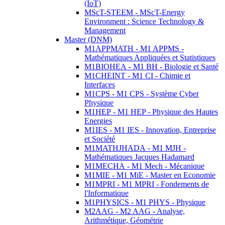
(IoT)
MScT-STEEM - MScT-Energy
Environment : Science Technology &
Management
Master (DNM)
M1APPMATH - M1 APPMS -
Mathématiques Appliquées et Statistiques
M1BIOHEA - M1 BH - Biologie et Santé
M1CHEINT - M1 CI - Chimie et
Interfaces
M1CPS - M1 CPS - Système Cyber
Physique
M1HEP - M1 HEP - Physique des Hautes
Energies
M1IES - M1 IES - Innovation, Entreprise
et Société
M1MATHJHADA - M1 MJH -
Mathématiques Jacques Hadamard
M1MECHA - M1 Mech - Mécanique
M1MIE - M1 MiE - Master en Economie
M1MPRI - M1 MPRI - Fondements de
l'Informatique
M1PHYSICS - M1 PHYS - Physique
M2AAG - M2 AAG - Analyse,
Arithmétique, Géométrie