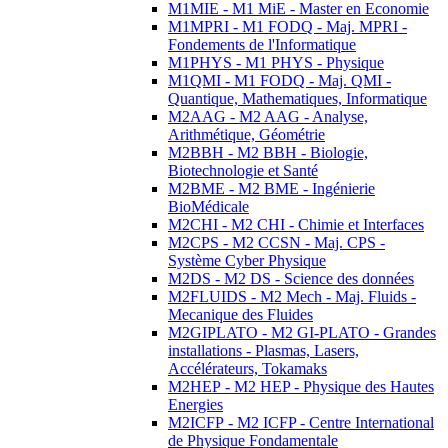
M1MIE - M1 MiE - Master en Economie
M1MPRI - M1 FODQ - Maj. MPRI -
Fondements de l'Informatique
M1PHYS - M1 PHYS - Physique
M1QMI - M1 FODQ - Maj. QMI -
Quantique, Mathematiques, Informatique
M2AAG - M2 AAG - Analyse,
Arithmétique, Géométrie
M2BBH - M2 BBH - Biologie,
Biotechnologie et Santé
M2BME - M2 BME - Ingénierie
BioMédicale
M2CHI - M2 CHI - Chimie et Interfaces
M2CPS - M2 CCSN - Maj. CPS -
Système Cyber Physique
M2DS - M2 DS - Science des données
M2FLUIDS - M2 Mech - Maj. Fluids -
Mecanique des Fluides
M2GIPLATO - M2 GI-PLATO - Grandes
installations - Plasmas, Lasers,
Accélérateurs, Tokamaks
M2HEP - M2 HEP - Physique des Hautes
Energies
M2ICFP - M2 ICFP - Centre International
de Physique Fondamentale