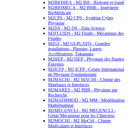
M2BIOHEA - M2 BH - Biologie et Santé
M2BIOMECA - M2 BME - Ingénierie
BioMédicale
M2CPS - M2 CPS - Système Cyber
Physique
M2DS - M2 DS - Data Science
M2FLUIDS - M2 Fluids - Mécanique des
Fluides
M2GI - M2 GI-PLATO - Grandes
installations - Plasmas, Lasers,
Accélérateurs, Tokamaks
M2HEP - M2 HEP - Physique des Hautes
Energies
M2ICFP - M2 ICFP - Centre International
de Physique Fondamentale
M2MACHI - M2 MACHI - Chimie des
Matériaux et Interfaces
M2MARES - M2 PBR - Physique par
Recherche
M2MATHMOD - M2 MM - Modélisation
Mathématique
M2MECENCLI - M2 MECENCLI -
Génie Mécanique pour les Cliniciens
M2MOCHI - M2 MoChI - Chimie
Moléculaire et Interfaces