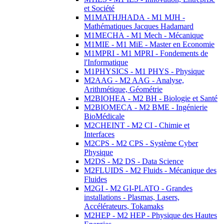
et Société
M1MATHJHADA - M1 MJH -
Mathématiques Jacques Hadamard
M1MECHA - M1 Mech - Mécanique
M1MIE - M1 MiE - Master en Economie
M1MPRI - M1 MPRI - Fondements de
l'Informatique
M1PHYSICS - M1 PHYS - Physique
M2AAG - M2 AAG - Analyse,
Arithmétique, Géométrie
M2BIOHEA - M2 BH - Biologie et Santé
M2BIOMECA - M2 BME - Ingénierie
BioMédicale
M2CHEINT - M2 CI - Chimie et
Interfaces
M2CPS - M2 CPS - Système Cyber
Physique
M2DS - M2 DS - Data Science
M2FLUIDS - M2 Fluids - Mécanique des
Fluides
M2GI - M2 GI-PLATO - Grandes
installations - Plasmas, Lasers,
Accélérateurs, Tokamaks
M2HEP - M2 HEP - Physique des Hautes