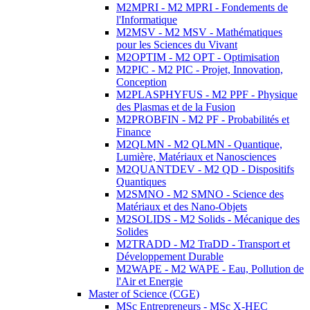
M2MPRI - M2 MPRI - Fondements de
l'Informatique
M2MSV - M2 MSV - Mathématiques
pour les Sciences du Vivant
M2OPTIM - M2 OPT - Optimisation
M2PIC - M2 PIC - Projet, Innovation,
Conception
M2PLASPHYFUS - M2 PPF - Physique
des Plasmas et de la Fusion
M2PROBFIN - M2 PF - Probabilités et
Finance
M2QLMN - M2 QLMN - Quantique,
Lumière, Matériaux et Nanosciences
M2QUANTDEV - M2 QD - Dispositifs
Quantiques
M2SMNO - M2 SMNO - Science des
Matériaux et des Nano-Objets
M2SOLIDS - M2 Solids - Mécanique des
Solides
M2TRADD - M2 TraDD - Transport et
Développement Durable
M2WAPE - M2 WAPE - Eau, Pollution de
l'Air et Energie
Master of Science (CGE)
MSc Entrepreneurs - MSc X-HEC