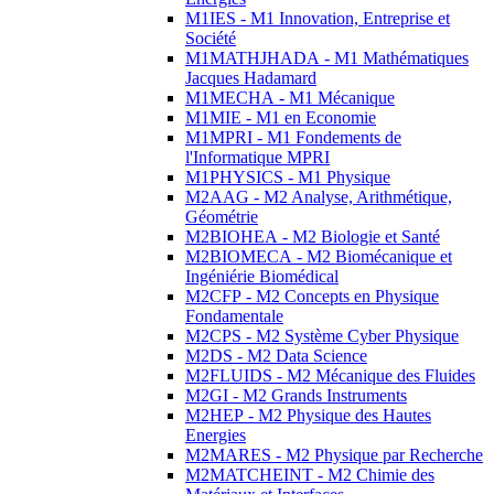
M1IES - M1 Innovation, Entreprise et
Société
M1MATHJHADA - M1 Mathématiques
Jacques Hadamard
M1MECHA - M1 Mécanique
M1MIE - M1 en Economie
M1MPRI - M1 Fondements de
l'Informatique MPRI
M1PHYSICS - M1 Physique
M2AAG - M2 Analyse, Arithmétique,
Géométrie
M2BIOHEA - M2 Biologie et Santé
M2BIOMECA - M2 Biomécanique et
Ingéniérie Biomédical
M2CFP - M2 Concepts en Physique
Fondamentale
M2CPS - M2 Système Cyber Physique
M2DS - M2 Data Science
M2FLUIDS - M2 Mécanique des Fluides
M2GI - M2 Grands Instruments
M2HEP - M2 Physique des Hautes
Energies
M2MARES - M2 Physique par Recherche
M2MATCHEINT - M2 Chimie des