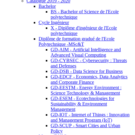
Catalogue 2019 - 2020
Bachelor
BS - Bachelor of Science de l'Ecole
polytechnique
Cycle Ingénieur
X - Diplôme d'ingénieur de l'Ecole
polytechnique
Diplôme de formation gradué de l'Ecole
Polytechnique -MSc&T
GD-AIM - Artificial Intelligence and
Advanced Visual Computing
GD-CYBSEC - Cybersecurity : Threats
and Defenses
GD-DSB - Data Science for Business
GD-EDCF - Economics, Data Analytics
and Corporate Finance
GD-EESTM - Energy Environment :
Science Technology & Management
GD-ESEM - Ecotechnologies for
Sustainability & Environment
Management
GD-IOT - Internet of Things : Innovation
and Management Program (IoT)
GD-SCUP - Smart Cities and Urban
Policy