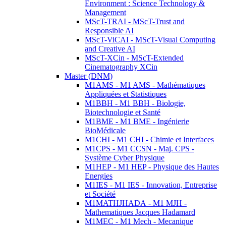
Environment : Science Technology &
Management
MScT-TRAI - MScT-Trust and
Responsible AI
MScT-ViCAI - MScT-Visual Computing
and Creative AI
MScT-XCin - MScT-Extended
Cinematography XCin
Master (DNM)
M1AMS - M1 AMS - Mathématiques
Appliquées et Statistiques
M1BBH - M1 BBH - Biologie,
Biotechnologie et Santé
M1BME - M1 BME - Ingénierie
BioMédicale
M1CHI - M1 CHI - Chimie et Interfaces
M1CPS - M1 CCSN - Maj. CPS -
Système Cyber Physique
M1HEP - M1 HEP - Physique des Hautes
Energies
M1IES - M1 IES - Innovation, Entreprise
et Société
M1MATHJHADA - M1 MJH -
Mathematiques Jacques Hadamard
M1MEC - M1 Mech - Mecanique