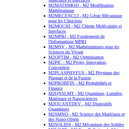
Matériaux et Interfaces
M2MATHMOD - M2 Modélisation
Mathématique
M2MECENCLI - M2 Génie Mécanique
pour les Cliniciens
M2MOCHI - M2 Chimie Moléculaire et
Interfaces
M2MPRI - M2 Fondements de
l'Informatique MPRI
M2MSV - M2 Mathématiques pour les
Sciences du Vivant
M2OPTIM - M2 Optimisation
M2PIC - M2 Projet, Innovation,
Conception
M2PLASPHYFUS - M2 Physique des
Plasmas et de la Fusion
M2PROBFIN - M2 Probabilités et
Finance
M2QNSLMT - M2 Quantique, Lumière,
Matériaux et Nanosciences
M2QUANTDEV - M2 Dispositifs
Quantiques
M2SMNO - M2 Science des Matériaux et
des Nano-Objets
M2SOLIDS - M2 Mécanique des Solides