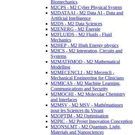
Biomechanics
M2CPS - M2 Cyber Physical System
M2DATAAI - M2 Data AI - Data and
Artificial Intelligence
M2DS - M2 Data Sciences
M2ENERG - M2 Énergie
M2FLUIDS - M2 Fluids - Fluid
Mechanics
M2HEP - M2 High Energy physics
M2ICS - M2 Integration, Circuits and
Systems
M2MATHMOD - M2 Mathematical
Modelling
M2MECENCLI - M2 Mecencli -
Mechanical Engineering for Clinicians
M2MICAS - M2 Machine Learning,
Communications and Security
M2MOCHI - M2 Molecular Chemistry
and Interfaces
M2MSV - M2 MSV - Mathématiques
pour les Sciences du Vivant
M2OPTIM - M2 Optimisation
M2PIC - M2 Projet Innovation Conception
M2QNSLMT - M2 Quantum, Light,
Materials and Nanosciences