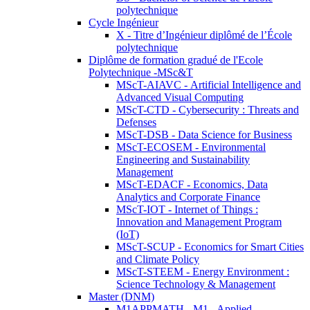
polytechnique
Cycle Ingénieur
X - Titre d’Ingénieur diplômé de l’École
polytechnique
Diplôme de formation gradué de l'Ecole
Polytechnique -MSc&T
MScT-AIAVC - Artificial Intelligence and
Advanced Visual Computing
MScT-CTD - Cybersecurity : Threats and
Defenses
MScT-DSB - Data Science for Business
MScT-ECOSEM - Environmental
Engineering and Sustainability
Management
MScT-EDACF - Economics, Data
Analytics and Corporate Finance
MScT-IOT - Internet of Things :
Innovation and Management Program
(IoT)
MScT-SCUP - Economics for Smart Cities
and Climate Policy
MScT-STEEM - Energy Environment :
Science Technology & Management
Master (DNM)
M1APPMATH - M1 - Applied