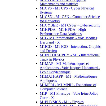
Mathematics and statistics
M1CPS - M1 CPS - Cyber Physical
Systems
M1CSN - M1 CSN - Computer Science
for Networks
M1CYBER - M1 Cyber - Cybersecurity
M1HPDA - M1 HPDA - High
Performance Data Analytics
M1I - M1 Informatique - Voie Jacques
Herbrand - X
M1IGD - M1 IGD - Interaction, Graphic
and Design
M1INTTRACPHY - M1 - International
Track in Physics
M1MAP - M1 Mathématiques et
Applications - Voie Jacques Hadamard -
École Polytechnique
M1MATHAPP - M1 - Mathématiques
Appliquées
M1MPRI - M1 MPRI - Foudations of
Computer Science
M1P - M1 Physique - Voie Irène Joliot
Curie - X
M1PHYSICS - M1 - Physics