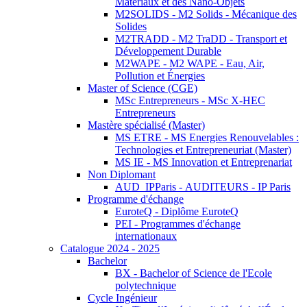
Matériaux et des Nano-Objets
M2SOLIDS - M2 Solids - Mécanique des
Solides
M2TRADD - M2 TraDD - Transport et
Développement Durable
M2WAPE - M2 WAPE - Eau, Air,
Pollution et Énergies
Master of Science (CGE)
MSc Entrepreneurs - MSc X-HEC
Entrepreneurs
Mastère spécialisé (Master)
MS ETRE - MS Energies Renouvelables :
Technologies et Entrepreneuriat (Master)
MS IE - MS Innovation et Entreprenariat
Non Diplomant
AUD_IPParis - AUDITEURS - IP Paris
Programme d'échange
EuroteQ - Diplôme EuroteQ
PEI - Programmes d'échange
internationaux
Catalogue 2024 - 2025
Bachelor
BX - Bachelor of Science de l'Ecole
polytechnique
Cycle Ingénieur