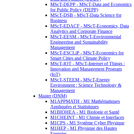
MScT-DEPP - MScT-Data and Economics
for Public Policy (DEPP)
MScT-DSB - MScT-Data Science for
Business
MScT-EDACF - MScT-Economics, Data
Analytics and Corporate Finance
MScT-EESM - MScT-Environmental
Engineering and Sustainability
Management
MScT-ESCLiP - MScT-Economics for
Smart Cities and Climate Policy
MScT-IOT - MScT-Internet of Things :
Innovation and Management Program
(IoT)
MScT-STEEM - MScT-Energy
Environment : Science Technology &
Management
Master (DNM)
M1APPMATH - M1 Mathématiques
Appliquées et Statistiques
M1BIOHEA - M1 Biologie et Santé
M1CHEINT - M1 Chimie et Interfaces
M1CPS - M1 Système Cyber Physique
M1HEP - M1 Physique des Hautes
Energies