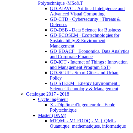
Polytechnique -MSc&T
GD-AIAVC - Artificial Intelligence and
Advanced Visual Computing
GD-CTD - Cybersecurity : Threats &
Defenses
GD-DSB - Data Science for Business
GD-ECOSEM - Ecotechnologies for
Sustainability & Environment
Management
GD-EDACF - Economics, Data Analytics
and Corporate Finance
GD-IOT - Internet of Things : Innovation
and Management Program (IoT)
GD-SCUP - Smart Cities and Urban
Policy
GD-STEEM - Energy Environment :
Science Technology & Management
Catalogue 2017 - 2018
Cycle Ingénieur
X - Diplôme d'ingénieur de l'Ecole
Polytechnique
Master (DNM)
M1QMI - M1 FODQ - Maj. QMI -
Quantique, mathematiques, informatique