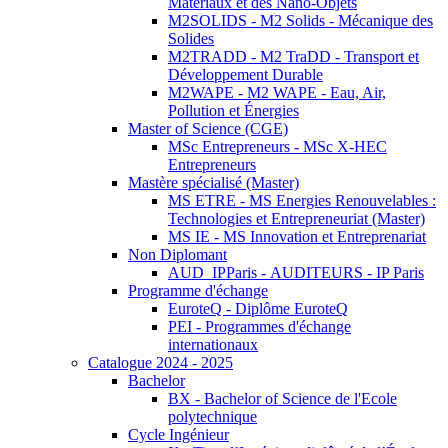
Matériaux et des Nano-Objets
M2SOLIDS - M2 Solids - Mécanique des
Solides
M2TRADD - M2 TraDD - Transport et
Développement Durable
M2WAPE - M2 WAPE - Eau, Air,
Pollution et Énergies
Master of Science (CGE)
MSc Entrepreneurs - MSc X-HEC
Entrepreneurs
Mastère spécialisé (Master)
MS ETRE - MS Energies Renouvelables :
Technologies et Entrepreneuriat (Master)
MS IE - MS Innovation et Entreprenariat
Non Diplomant
AUD_IPParis - AUDITEURS - IP Paris
Programme d'échange
EuroteQ - Diplôme EuroteQ
PEI - Programmes d'échange
internationaux
Catalogue 2024 - 2025
Bachelor
BX - Bachelor of Science de l'Ecole
polytechnique
Cycle Ingénieur