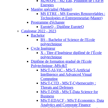
M2WAPE - M2 Eau, Pollution de l'Air et
Energies
Mastère spécialisé (Master)
MS ETRE - MS Energies Renouvelables :
Technologies et Entrepreneuriat (Master)
Programme d'échange
EuroteQ - Diplôme EuroteQ
Catalogue 2022 - 2023
Bachelor
BS - Bachelor of Science de l'Ecole
polytechnique
Cycle Ingénieur
X - Titre d’Ingénieur diplômé de l’École
polytechnique
Diplôme de formation gradué de l'Ecole
Polytechnique -MSc&T
MScT-AI-ViC - MScT-Artificial
Intelligence and Advanced Visual
Computing
MScT-CTD - MScT-Cybersecurity :
Threats and Defenses
MScT-DSB - MScT-Data Science for
Business
MScT-EDACF - MScT-Economics, Data
Analytics and Corporate Finance