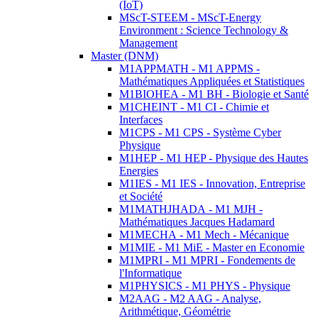
(IoT)
MScT-STEEM - MScT-Energy
Environment : Science Technology &
Management
Master (DNM)
M1APPMATH - M1 APPMS -
Mathématiques Appliquées et Statistiques
M1BIOHEA - M1 BH - Biologie et Santé
M1CHEINT - M1 CI - Chimie et
Interfaces
M1CPS - M1 CPS - Système Cyber
Physique
M1HEP - M1 HEP - Physique des Hautes
Energies
M1IES - M1 IES - Innovation, Entreprise
et Société
M1MATHJHADA - M1 MJH -
Mathématiques Jacques Hadamard
M1MECHA - M1 Mech - Mécanique
M1MIE - M1 MiE - Master en Economie
M1MPRI - M1 MPRI - Fondements de
l'Informatique
M1PHYSICS - M1 PHYS - Physique
M2AAG - M2 AAG - Analyse,
Arithmétique, Géométrie