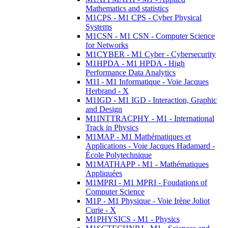
Mathematics and statistics
M1CPS - M1 CPS - Cyber Physical
Systems
M1CSN - M1 CSN - Computer Science
for Networks
M1CYBER - M1 Cyber - Cybersecurity
M1HPDA - M1 HPDA - High
Performance Data Analytics
M1I - M1 Informatique - Voie Jacques
Herbrand - X
M1IGD - M1 IGD - Interaction, Graphic
and Design
M1INTTRACPHY - M1 - International
Track in Physics
M1MAP - M1 Mathématiques et
Applications - Voie Jacques Hadamard -
École Polytechnique
M1MATHAPP - M1 - Mathématiques
Appliquées
M1MPRI - M1 MPRI - Foudations of
Computer Science
M1P - M1 Physique - Voie Irène Joliot
Curie - X
M1PHYSICS - M1 - Physics