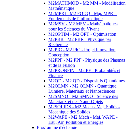
M2MATHMOD - M2 MM - Modélisation
Mathématique
M2MPRI - M2 FODQ - Maj. MPRI -
Fondements de l'Informatique
M2MSV - M2 MSV - Mathématiques
pour les Sciences du Vivant
M2OPTIM - M2 OPT - Optimisation
M2PBR - M2 PBR - Physique par
Recherche
M2PIC - M2 PIC - Projet Innovation
Conception
M2PPF - M2 PPF - Physique des Plasmas
et de la Fusion
M2PROBFIN - M2 PF - Probabilités et
Finance
M2QD - M2 QD - Dispositifs Quantiques
M2QLMN - M2 QLMN - Quantique,
Lumiere, Materiaux et Nanosciences
M2SMNO - M2 SMNO - Science des
Materiaux et des Nano-Objets
M2SOLIDS - M2 Mech - Maj. Solids -
Mecanique des Solides
M2WAPE - M2 Mech - Maj. WAPE -
Eau, Air, Pollution et Energies
Programme d'échange