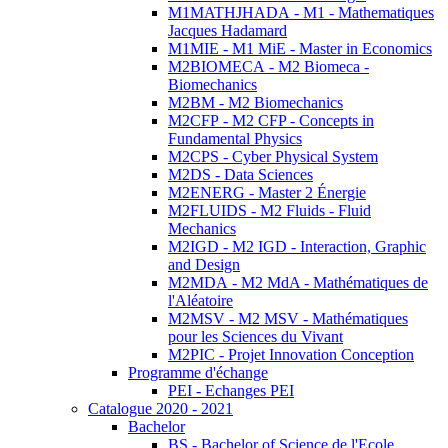
M1MATHJHADA - M1 - Mathematiques
Jacques Hadamard
M1MIE - M1 MiE - Master in Economics
M2BIOMECA - M2 Biomeca -
Biomechanics
M2BM - M2 Biomechanics
M2CFP - M2 CFP - Concepts in
Fundamental Physics
M2CPS - Cyber Physical System
M2DS - Data Sciences
M2ENERG - Master 2 Énergie
M2FLUIDS - M2 Fluids - Fluid
Mechanics
M2IGD - M2 IGD - Interaction, Graphic
and Design
M2MDA - M2 MdA - Mathématiques de
l'Aléatoire
M2MSV - M2 MSV - Mathématiques
pour les Sciences du Vivant
M2PIC - Projet Innovation Conception
Programme d'échange
PEI - Echanges PEI
Catalogue 2020 - 2021
Bachelor
BS - Bachelor of Science de l'Ecole