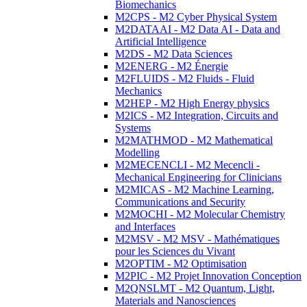
Biomechanics
M2CPS - M2 Cyber Physical System
M2DATAAI - M2 Data AI - Data and
Artificial Intelligence
M2DS - M2 Data Sciences
M2ENERG - M2 Énergie
M2FLUIDS - M2 Fluids - Fluid
Mechanics
M2HEP - M2 High Energy physics
M2ICS - M2 Integration, Circuits and
Systems
M2MATHMOD - M2 Mathematical
Modelling
M2MECENCLI - M2 Mecencli -
Mechanical Engineering for Clinicians
M2MICAS - M2 Machine Learning,
Communications and Security
M2MOCHI - M2 Molecular Chemistry
and Interfaces
M2MSV - M2 MSV - Mathématiques
pour les Sciences du Vivant
M2OPTIM - M2 Optimisation
M2PIC - M2 Projet Innovation Conception
M2QNSLMT - M2 Quantum, Light,
Materials and Nanosciences