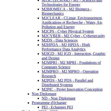
M1SCTECHNRJ - M1 - Sciences and
Technologies for Energy
M2BIOMECA - M2 Biomeca -
Biomechanics
M2CLEAR - CLimat, Environnement,
Applications et Recherche - Water, Air,
Pollution and Energy
M2CPS - Cyber Physical System
M2CYBER - M2 Cyber - Cybersecurity
M2DS - Data Sciences
M2HPDA - M2 HPDA - High
Performance Data Analytics
M2IGD - M2 IGD - Interaction, Graphic
and Design
M2MPRI - M2 MPRI - Foudations of
Computer Science
M2MPRO - M2 MPRO - Operation
Research
M2PDS - M2 PDS - Parallel and
Distributed Systems
M2PIC - Projet Innovation Conception
Non Diplomant
ND - Non Diplomant
Programme d'échange
PEI - Echanges PEI