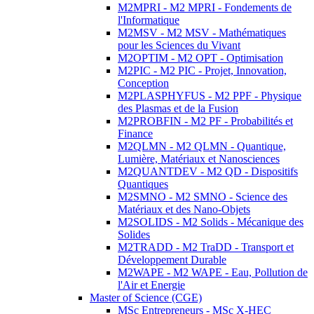
M2MPRI - M2 MPRI - Fondements de
l'Informatique
M2MSV - M2 MSV - Mathématiques
pour les Sciences du Vivant
M2OPTIM - M2 OPT - Optimisation
M2PIC - M2 PIC - Projet, Innovation,
Conception
M2PLASPHYFUS - M2 PPF - Physique
des Plasmas et de la Fusion
M2PROBFIN - M2 PF - Probabilités et
Finance
M2QLMN - M2 QLMN - Quantique,
Lumière, Matériaux et Nanosciences
M2QUANTDEV - M2 QD - Dispositifs
Quantiques
M2SMNO - M2 SMNO - Science des
Matériaux et des Nano-Objets
M2SOLIDS - M2 Solids - Mécanique des
Solides
M2TRADD - M2 TraDD - Transport et
Développement Durable
M2WAPE - M2 WAPE - Eau, Pollution de
l'Air et Energie
Master of Science (CGE)
MSc Entrepreneurs - MSc X-HEC