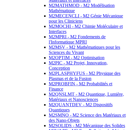
Matériaux et Interfaces
M2MATHMOD - M2 Modélisation
Mathématique
M2MECENCLI - M2 Génie Mécanique
pour les Cliniciens
M2MOCHI - M2 Chimie Moléculaire et
Interfaces
M2MPRI - M2 Fondements de
l'Informatique MPRI
M2MSV - M2 Mathématiques pour les
Sciences du Vivant
M2OPTIM - M2 Optimisation
M2PIC - M2 Projet, Innovation,
Conception
M2PLASPHYFUS - M2 Physique des
Plasmas et de la Fusion
M2PROBFIN - M2 Probabilités et
Finance
M2QNSLMT - M2 Quantique, Lumière,
Matériaux et Nanosciences
M2QUANTDEV - M2 Dispositifs
Quantiques
M2SMNO - M2 Science des Matériaux et
des Nano-Objets
M2SOLIDS - M2 Mécanique des Solides