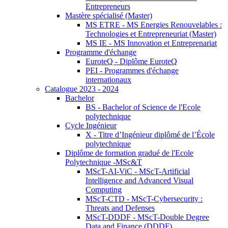
Entrepreneurs
Mastère spécialisé (Master)
MS ETRE - MS Energies Renouvelables :
Technologies et Entrepreneuriat (Master)
MS IE - MS Innovation et Entreprenariat
Programme d'échange
EuroteQ - Diplôme EuroteQ
PEI - Programmes d'échange
internationaux
Catalogue 2023 - 2024
Bachelor
BS - Bachelor of Science de l'Ecole
polytechnique
Cycle Ingénieur
X - Titre d’Ingénieur diplômé de l’École
polytechnique
Diplôme de formation gradué de l'Ecole
Polytechnique -MSc&T
MScT-AI-ViC - MScT-Artificial
Intelligence and Advanced Visual
Computing
MScT-CTD - MScT-Cybersecurity :
Threats and Defenses
MScT-DDDF - MScT-Double Degree
Data and Finance (DDDF)