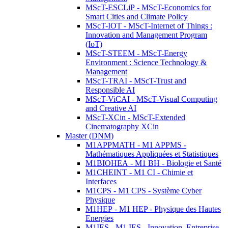
MScT-ESCLiP - MScT-Economics for
Smart Cities and Climate Policy
MScT-IOT - MScT-Internet of Things :
Innovation and Management Program
(IoT)
MScT-STEEM - MScT-Energy
Environment : Science Technology &
Management
MScT-TRAI - MScT-Trust and
Responsible AI
MScT-ViCAI - MScT-Visual Computing
and Creative AI
MScT-XCin - MScT-Extended
Cinematography XCin
Master (DNM)
M1APPMATH - M1 APPMS -
Mathématiques Appliquées et Statistiques
M1BIOHEA - M1 BH - Biologie et Santé
M1CHEINT - M1 CI - Chimie et
Interfaces
M1CPS - M1 CPS - Système Cyber
Physique
M1HEP - M1 HEP - Physique des Hautes
Energies
M1IES - M1 IES - Innovation, Entreprise