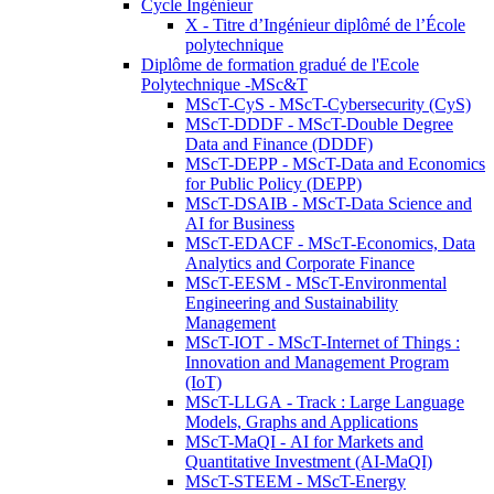
Cycle Ingénieur
X - Titre d’Ingénieur diplômé de l’École
polytechnique
Diplôme de formation gradué de l'Ecole
Polytechnique -MSc&T
MScT-CyS - MScT-Cybersecurity (CyS)
MScT-DDDF - MScT-Double Degree
Data and Finance (DDDF)
MScT-DEPP - MScT-Data and Economics
for Public Policy (DEPP)
MScT-DSAIB - MScT-Data Science and
AI for Business
MScT-EDACF - MScT-Economics, Data
Analytics and Corporate Finance
MScT-EESM - MScT-Environmental
Engineering and Sustainability
Management
MScT-IOT - MScT-Internet of Things :
Innovation and Management Program
(IoT)
MScT-LLGA - Track : Large Language
Models, Graphs and Applications
MScT-MaQI - AI for Markets and
Quantitative Investment (AI-MaQI)
MScT-STEEM - MScT-Energy