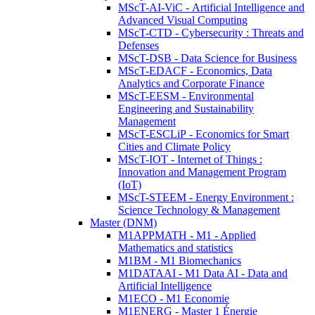
MScT-AI-ViC - Artificial Intelligence and
Advanced Visual Computing
MScT-CTD - Cybersecurity : Threats and
Defenses
MScT-DSB - Data Science for Business
MScT-EDACF - Economics, Data
Analytics and Corporate Finance
MScT-EESM - Environmental
Engineering and Sustainability
Management
MScT-ESCLiP - Economics for Smart
Cities and Climate Policy
MScT-IOT - Internet of Things :
Innovation and Management Program
(IoT)
MScT-STEEM - Energy Environment :
Science Technology & Management
Master (DNM)
M1APPMATH - M1 - Applied
Mathematics and statistics
M1BM - M1 Biomechanics
M1DATAAI - M1 Data AI - Data and
Artificial Intelligence
M1ECO - M1 Economie
M1ENERG - Master 1 Énergie