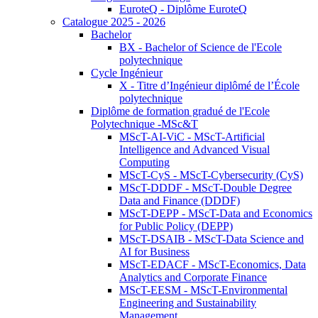
EuroteQ - Diplôme EuroteQ
Catalogue 2025 - 2026
Bachelor
BX - Bachelor of Science de l'Ecole
polytechnique
Cycle Ingénieur
X - Titre d’Ingénieur diplômé de l’École
polytechnique
Diplôme de formation gradué de l'Ecole
Polytechnique -MSc&T
MScT-AI-ViC - MScT-Artificial
Intelligence and Advanced Visual
Computing
MScT-CyS - MScT-Cybersecurity (CyS)
MScT-DDDF - MScT-Double Degree
Data and Finance (DDDF)
MScT-DEPP - MScT-Data and Economics
for Public Policy (DEPP)
MScT-DSAIB - MScT-Data Science and
AI for Business
MScT-EDACF - MScT-Economics, Data
Analytics and Corporate Finance
MScT-EESM - MScT-Environmental
Engineering and Sustainability
Management