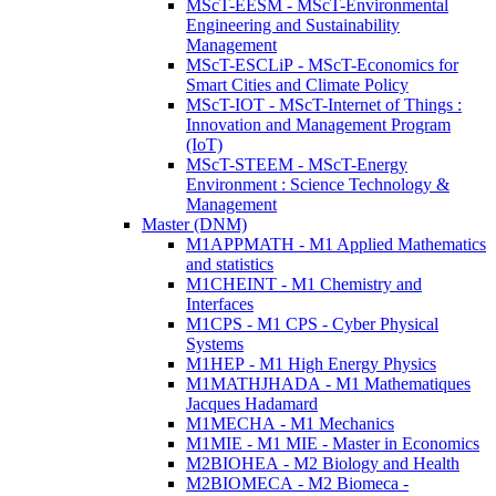
MScT-EESM - MScT-Environmental
Engineering and Sustainability
Management
MScT-ESCLiP - MScT-Economics for
Smart Cities and Climate Policy
MScT-IOT - MScT-Internet of Things :
Innovation and Management Program
(IoT)
MScT-STEEM - MScT-Energy
Environment : Science Technology &
Management
Master (DNM)
M1APPMATH - M1 Applied Mathematics
and statistics
M1CHEINT - M1 Chemistry and
Interfaces
M1CPS - M1 CPS - Cyber Physical
Systems
M1HEP - M1 High Energy Physics
M1MATHJHADA - M1 Mathematiques
Jacques Hadamard
M1MECHA - M1 Mechanics
M1MIE - M1 MIE - Master in Economics
M2BIOHEA - M2 Biology and Health
M2BIOMECA - M2 Biomeca -