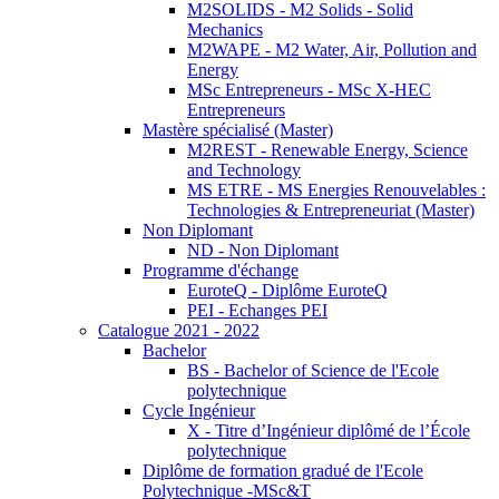
M2SOLIDS - M2 Solids - Solid
Mechanics
M2WAPE - M2 Water, Air, Pollution and
Energy
MSc Entrepreneurs - MSc X-HEC
Entrepreneurs
Mastère spécialisé (Master)
M2REST - Renewable Energy, Science
and Technology
MS ETRE - MS Energies Renouvelables :
Technologies & Entrepreneuriat (Master)
Non Diplomant
ND - Non Diplomant
Programme d'échange
EuroteQ - Diplôme EuroteQ
PEI - Echanges PEI
Catalogue 2021 - 2022
Bachelor
BS - Bachelor of Science de l'Ecole
polytechnique
Cycle Ingénieur
X - Titre d’Ingénieur diplômé de l’École
polytechnique
Diplôme de formation gradué de l'Ecole
Polytechnique -MSc&T