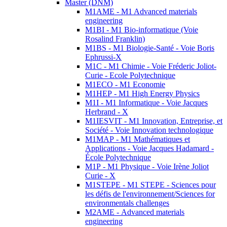
Master (DNM)
M1AME - M1 Advanced materials
engineering
M1BI - M1 Bio-informatique (Voie
Rosalind Franklin)
M1BS - M1 Biologie-Santé - Voie Boris
Ephrussi-X
M1C - M1 Chimie - Voie Fréderic Joliot-
Curie - Ecole Polytechnique
M1ECO - M1 Economie
M1HEP - M1 High Energy Physics
M1I - M1 Informatique - Voie Jacques
Herbrand - X
M1IESVIT - M1 Innovation, Entreprise, et
Société - Voie Innovation technologique
M1MAP - M1 Mathématiques et
Applications - Voie Jacques Hadamard -
École Polytechnique
M1P - M1 Physique - Voie Irène Joliot
Curie - X
M1STEPE - M1 STEPE - Sciences pour
les défis de l'environnement/Sciences for
environmentals challenges
M2AME - Advanced materials
engineering