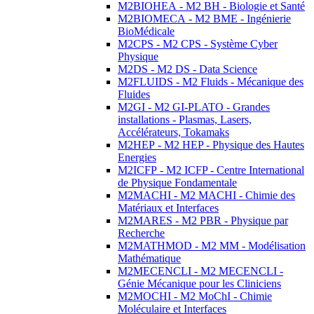
M2BIOHEA - M2 BH - Biologie et Santé
M2BIOMECA - M2 BME - Ingénierie
BioMédicale
M2CPS - M2 CPS - Système Cyber
Physique
M2DS - M2 DS - Data Science
M2FLUIDS - M2 Fluids - Mécanique des
Fluides
M2GI - M2 GI-PLATO - Grandes
installations - Plasmas, Lasers,
Accélérateurs, Tokamaks
M2HEP - M2 HEP - Physique des Hautes
Energies
M2ICFP - M2 ICFP - Centre International
de Physique Fondamentale
M2MACHI - M2 MACHI - Chimie des
Matériaux et Interfaces
M2MARES - M2 PBR - Physique par
Recherche
M2MATHMOD - M2 MM - Modélisation
Mathématique
M2MECENCLI - M2 MECENCLI -
Génie Mécanique pour les Cliniciens
M2MOCHI - M2 MoChI - Chimie
Moléculaire et Interfaces