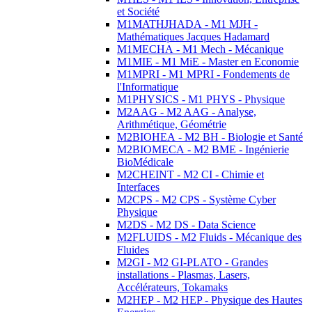
et Société
M1MATHJHADA - M1 MJH -
Mathématiques Jacques Hadamard
M1MECHA - M1 Mech - Mécanique
M1MIE - M1 MiE - Master en Economie
M1MPRI - M1 MPRI - Fondements de
l'Informatique
M1PHYSICS - M1 PHYS - Physique
M2AAG - M2 AAG - Analyse,
Arithmétique, Géométrie
M2BIOHEA - M2 BH - Biologie et Santé
M2BIOMECA - M2 BME - Ingénierie
BioMédicale
M2CHEINT - M2 CI - Chimie et
Interfaces
M2CPS - M2 CPS - Système Cyber
Physique
M2DS - M2 DS - Data Science
M2FLUIDS - M2 Fluids - Mécanique des
Fluides
M2GI - M2 GI-PLATO - Grandes
installations - Plasmas, Lasers,
Accélérateurs, Tokamaks
M2HEP - M2 HEP - Physique des Hautes