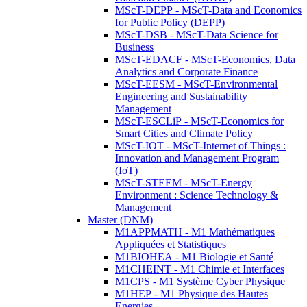
MScT-DEPP - MScT-Data and Economics
for Public Policy (DEPP)
MScT-DSB - MScT-Data Science for
Business
MScT-EDACF - MScT-Economics, Data
Analytics and Corporate Finance
MScT-EESM - MScT-Environmental
Engineering and Sustainability
Management
MScT-ESCLiP - MScT-Economics for
Smart Cities and Climate Policy
MScT-IOT - MScT-Internet of Things :
Innovation and Management Program
(IoT)
MScT-STEEM - MScT-Energy
Environment : Science Technology &
Management
Master (DNM)
M1APPMATH - M1 Mathématiques
Appliquées et Statistiques
M1BIOHEA - M1 Biologie et Santé
M1CHEINT - M1 Chimie et Interfaces
M1CPS - M1 Système Cyber Physique
M1HEP - M1 Physique des Hautes
Energies