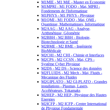
M1MIE - M1 MiE - Master en Economie
M1MPRI - M1 FODQ - Maj. MPRI -
Fondements de l'Informatique
M1PHYS - M1 PHYS - Physique
M1QMI - M1 FODQ - Maj. QMI -
Quantique, Mathematiques, Informatique
M2AAG - M2 AAG - Analyse,
Arithmétique, Géométrie
M2BBH - M2 BBH - Biologie,
Biotechnologie et Santé
M2BME - M2 BME - Ingénierie
BioMédicale
M2CHI - M2 CHI - Chimie et Interfaces
M2CPS - M2 CCSN - Maj. CPS -
Système Cyber Physique
M2DS - M2 DS - Science des données
M2FLUIDS - M2 Mech - Maj. Fluids -
Mecanique des Fluides
M2GIPLATO - M2 GI-PLATO - Grandes
installations - Plasmas, Lasers,
Accélérateurs, Tokamaks
M2HEP - M2 HEP - Physique des Hautes
Energies
M2ICFP - M2 ICFP - Centre International
de Physique Fondamentale