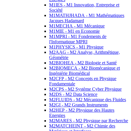
M1IES - M1 Innovation, Entreprise et
Société
M1MATHJHADA - M1 Mathématiques
Jacques Hadamard
M1MECHA - M1 Mécanique
M1MIE - M1 en Economie
M1MPRI - M1 Fondements de
l'Informatique MPRI
M1PHYSICS - M1 Physique
M2AAG - M2 Analyse, Arithmétique,
Géométrie
M2BIOHEA - M2 Biologie et Santé
M2BIOMECA - M2 Biomécanique et
Ingéniérie Biomédical
M2CFP - M2 Concepts en Physique
Fondamentale
M2CPS - M2 Système Cyber Physique
M2DS - M2 Data Science
M2FLUIDS - M2 Mécanique des Fluides
M2GI - M2 Grands Instruments
M2HEP - M2 Physique des Hautes
Energies
M2MARES - M2 Physique par Recherche
M2MATCHEINT - M2 Chimie des