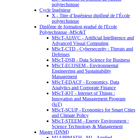
polytechnique
Cycle Ingénieur
X - Titre d’Ingénieur diplômé de l’École
polytechnique
Diplôme de formation gradué de l'Ecole
Polytechnique -MSc&T
MScT-AIAVC - Artificial Intelligence and
Advanced Visual Computing
MScT-CTD - Cybersecurity : Threats and
Defenses
MScT-DSB - Data Science for Business
MScT-ECOSEM - Environmental
Engineering and Sustainability
Management
MScT-EDACF - Economics, Data
Analytics and Corporate Finance
MScT-IOT - Internet of Things :
Innovation and Management Program
(IoT)
MScT-SCUP - Economics for Smart Cities
and Climate Policy
MScT-STEEM - Energy Environment :
Science Technology & Management
Master (DNM)
M1APPMATH - M1 - Applied