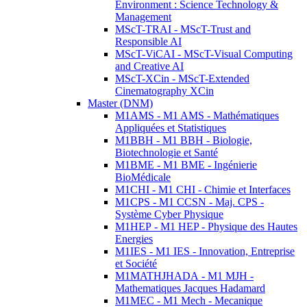
Environment : Science Technology &
Management
MScT-TRAI - MScT-Trust and
Responsible AI
MScT-ViCAI - MScT-Visual Computing
and Creative AI
MScT-XCin - MScT-Extended
Cinematography XCin
Master (DNM)
M1AMS - M1 AMS - Mathématiques
Appliquées et Statistiques
M1BBH - M1 BBH - Biologie,
Biotechnologie et Santé
M1BME - M1 BME - Ingénierie
BioMédicale
M1CHI - M1 CHI - Chimie et Interfaces
M1CPS - M1 CCSN - Maj. CPS -
Système Cyber Physique
M1HEP - M1 HEP - Physique des Hautes
Energies
M1IES - M1 IES - Innovation, Entreprise
et Société
M1MATHJHADA - M1 MJH -
Mathematiques Jacques Hadamard
M1MEC - M1 Mech - Mecanique