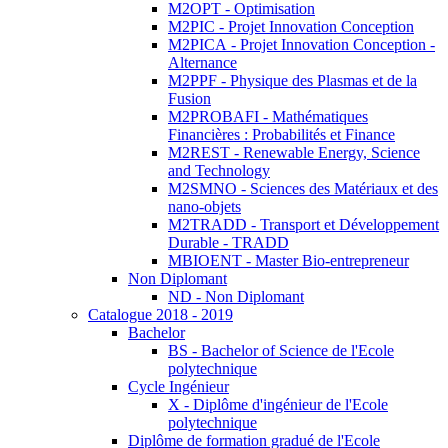
M2OPT - Optimisation
M2PIC - Projet Innovation Conception
M2PICA - Projet Innovation Conception -
Alternance
M2PPF - Physique des Plasmas et de la
Fusion
M2PROBAFI - Mathématiques
Financières : Probabilités et Finance
M2REST - Renewable Energy, Science
and Technology
M2SMNO - Sciences des Matériaux et des
nano-objets
M2TRADD - Transport et Développement
Durable - TRADD
MBIOENT - Master Bio-entrepreneur
Non Diplomant
ND - Non Diplomant
Catalogue 2018 - 2019
Bachelor
BS - Bachelor of Science de l'Ecole
polytechnique
Cycle Ingénieur
X - Diplôme d'ingénieur de l'Ecole
polytechnique
Diplôme de formation gradué de l'Ecole