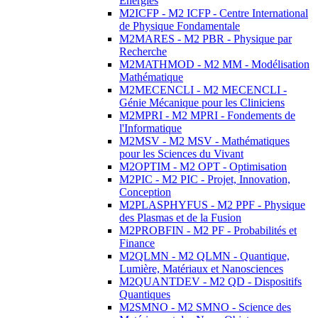
Energies
M2ICFP - M2 ICFP - Centre International
de Physique Fondamentale
M2MARES - M2 PBR - Physique par
Recherche
M2MATHMOD - M2 MM - Modélisation
Mathématique
M2MECENCLI - M2 MECENCLI -
Génie Mécanique pour les Cliniciens
M2MPRI - M2 MPRI - Fondements de
l'Informatique
M2MSV - M2 MSV - Mathématiques
pour les Sciences du Vivant
M2OPTIM - M2 OPT - Optimisation
M2PIC - M2 PIC - Projet, Innovation,
Conception
M2PLASPHYFUS - M2 PPF - Physique
des Plasmas et de la Fusion
M2PROBFIN - M2 PF - Probabilités et
Finance
M2QLMN - M2 QLMN - Quantique,
Lumière, Matériaux et Nanosciences
M2QUANTDEV - M2 QD - Dispositifs
Quantiques
M2SMNO - M2 SMNO - Science des