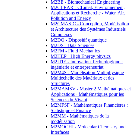
M2BE - Biomechanical Engineering
M2CLEAR - CLimat, Environnement,
Applications et Recherche - Water, Air,
Pollution and Energy
M2CMASIC - Conception, Modélisation
et Architecture des Systèmes Industriels
Complexes
M2DQ - Dispositif quantique
M2DS - Data Sciences
M2FM - Fluid Mechanics
M2HEP - High Energy physics
M2ITIE - Innovation Technologique :
ingénierie et entrepreneuriat
M2M4S - Modélisation Multiphysique
Multiéchelle des Matériaux et des
Structures
M2MAMSV - Master 2 Mathématiques et
Applications - Mathématiques pour les
Sciences du Vivant
M2MFSF - Mathématiques Financières :
Statistique et Finance
M2MM - Mathématiques de la
modélisation
M2MOCHI - Molecular Chemistry and
Interfaces