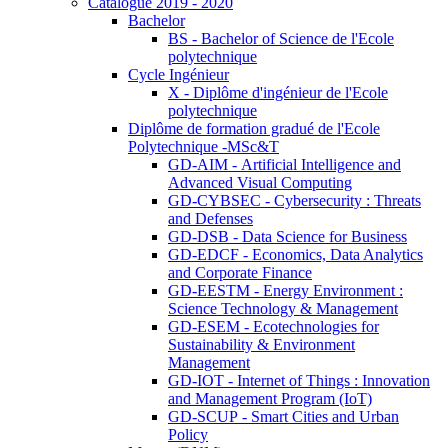
Catalogue 2019 - 2020
Bachelor
BS - Bachelor of Science de l'Ecole
polytechnique
Cycle Ingénieur
X - Diplôme d'ingénieur de l'Ecole
polytechnique
Diplôme de formation gradué de l'Ecole
Polytechnique -MSc&T
GD-AIM - Artificial Intelligence and
Advanced Visual Computing
GD-CYBSEC - Cybersecurity : Threats
and Defenses
GD-DSB - Data Science for Business
GD-EDCF - Economics, Data Analytics
and Corporate Finance
GD-EESTM - Energy Environment :
Science Technology & Management
GD-ESEM - Ecotechnologies for
Sustainability & Environment
Management
GD-IOT - Internet of Things : Innovation
and Management Program (IoT)
GD-SCUP - Smart Cities and Urban
Policy