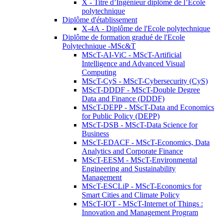
X - Titre d’Ingénieur diplômé de l’École
polytechnique
Diplôme d'établissement
X-4A - Diplôme de l'Ecole polytechnique
Diplôme de formation gradué de l'Ecole
Polytechnique -MSc&T
MScT-AI-ViC - MScT-Artificial
Intelligence and Advanced Visual
Computing
MScT-CyS - MScT-Cybersecurity (CyS)
MScT-DDDF - MScT-Double Degree
Data and Finance (DDDF)
MScT-DEPP - MScT-Data and Economics
for Public Policy (DEPP)
MScT-DSB - MScT-Data Science for
Business
MScT-EDACF - MScT-Economics, Data
Analytics and Corporate Finance
MScT-EESM - MScT-Environmental
Engineering and Sustainability
Management
MScT-ESCLiP - MScT-Economics for
Smart Cities and Climate Policy
MScT-IOT - MScT-Internet of Things :
Innovation and Management Program