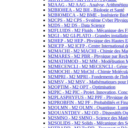
M2AAG - M2 AAG - Analyse, Arithmétique
M2BIOHEA - M2 BH - Biologie et Santé
M2BIOMECA - M2 BME - Ingénierie BioM
M2CPS - M2 CPS - Système Cyber Physiq
M2DS - M2 DS - Data Science
M2FLUIDS - M2 Fluids - Mécanique des Fl
M2GI - M2 GI-PLATO - Grandes installation
M2HEP - M2 HEP - Physique des Hautes E
M2ICFP - M2 ICFP - Centre International 
M2MACHI - M2 MACHI - Chimie des Matéri
M2MARES - M2 PBR - Physique par Rech
M2MATHMOD - M2 MM - Modélisation M
M2MECENCLI - M2 MECENCLI - Génie Méc
M2MOCHI - M2 MoChI - Chimie Moléculaire
M2MPRI - M2 MPRI - Fondements de l'Inf
M2MSV - M2 MSV - Mathématiques pour le
M2OPTIM - M2 OPT - Optimisation
M2PIC - M2 PIC - Projet, Innovation, Conc
M2PLASPHYFUS - M2 PPF - Physique des P
M2PROBFIN - M2 PF - Probabilités et Fin
M2QLMN - M2 QLMN - Quantique, Lumière
M2QUANTDEV - M2 QD - Dispositifs Qua
M2SMNO - M2 SMNO - Science des Matéri
M2SOLIDS - M2 Solids - Mécanique des So