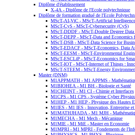
Diplôme d'établissement
X-4A - Diplôme de l'Ecole polytechnique
Diplôme de formation gradué de l'Ecole Polytec
MScT-AI-ViC - MScT-Artificial Intelligen
MScT-CyS - MScT-Cybersecurity (CyS)
MScT-DDDF - MScT-Double Degree Data 
MScT-DEPP - MScT-Data and Economics fo
MScT-DSB - MScT-Data Science for Busin
MScT-EDACF - MScT-Economics, Data Anal
MScT-EESM - MScT-Environmental Enginee
MScT-ESCLiP - MScT-Economics for Smart 
MScT-IOT - MScT-Internet of Things : Inn
MScT-STEEM - MScT-Energy Environment 
Master (DNM)
M1APPMATH - M1 APPMS - Mathématiques A
M1BIOHEA - M1 BH - Biologie et Santé
M1CHEINT - M1 CI - Chimie et Interfaces
M1CPS - M1 CPS - Système Cyber Physiq
M1HEP - M1 HEP - Physique des Hautes E
M1IES - M1 IES - Innovation, Entreprise et
M1MATHJHADA - M1 MJH - Mathématiqu
M1MECHA - M1 Mech - Mécanique
M1MIE - M1 MiE - Master en Economie
M1MPRI - M1 MPRI - Fondements de l'Inf
M1PHYSICS - M1 PHYS - Physique