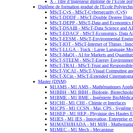
X - Titre d’Ingénieur diplômé de l’École po
Diplôme de formation gradué de l'Ecole Polytec
MScT-CyS - MScT-Cybersecurity (CyS)
MScT-DDDF - MScT-Double Degree Data 
MScT-DEPP - MScT-Data and Economics fo
MScT-DSAIB - MScT-Data Science and AI 
MScT-EDACF - MScT-Economics, Data Anal
MScT-EESM - MScT-Environmental Enginee
MScT-IOT - MScT-Internet of Things : Inn
MScT-LLGA - Track : Large Language Mode
MScT-MaQI - AI for Markets and Quantitat
MScT-STEEM - MScT-Energy Environment 
MScT-TRAI - MScT-Trust and Responsible
MScT-ViCAI - MScT-Visual Computing and
MScT-XCin - MScT-Extended Cinematogr
Master (DNM)
M1AMS - M1 AMS - Mathématiques Appliqué
M1BBH - M1 BBH - Biologie, Biotechnolog
M1BME - M1 BME - Ingénierie BioMédica
M1CHI - M1 CHI - Chimie et Interfaces
M1CPS - M1 CCSN - Maj. CPS - Système 
M1HEP - M1 HEP - Physique des Hautes E
M1IES - M1 IES - Innovation, Entreprise et
M1MATHJHADA - M1 MJH - Mathematiqu
M1MEC - M1 Mech - Mecanique