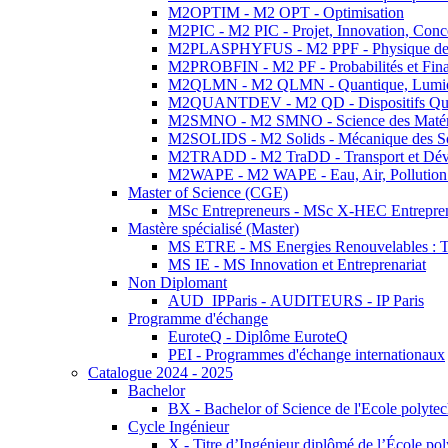
M2OPTIM - M2 OPT - Optimisation
M2PIC - M2 PIC - Projet, Innovation, Conc
M2PLASPHYFUS - M2 PPF - Physique des P
M2PROBFIN - M2 PF - Probabilités et Fin
M2QLMN - M2 QLMN - Quantique, Lumière
M2QUANTDEV - M2 QD - Dispositifs Qua
M2SMNO - M2 SMNO - Science des Matéri
M2SOLIDS - M2 Solids - Mécanique des So
M2TRADD - M2 TraDD - Transport et Dév
M2WAPE - M2 WAPE - Eau, Air, Pollution 
Master of Science (CGE)
MSc Entrepreneurs - MSc X-HEC Entrepre
Mastère spécialisé (Master)
MS ETRE - MS Energies Renouvelables : Tec
MS IE - MS Innovation et Entreprenariat
Non Diplomant
AUD_IPParis - AUDITEURS - IP Paris
Programme d'échange
EuroteQ - Diplôme EuroteQ
PEI - Programmes d'échange internationaux
Catalogue 2024 - 2025
Bachelor
BX - Bachelor of Science de l'Ecole polyte
Cycle Ingénieur
X - Titre d’Ingénieur diplômé de l’École po