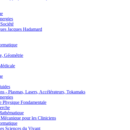
ue
nergies
 Société
es Jacques Hadamard
ormatique
, Géométrie
édicale
ue
uides
s - Plasmas, Lasers, Accélérateurs, Tokamaks
nergies
de Physique Fondamentale
erche
athématique
anique pour les Cliniciens
ormatique
s Sciences du Vivant