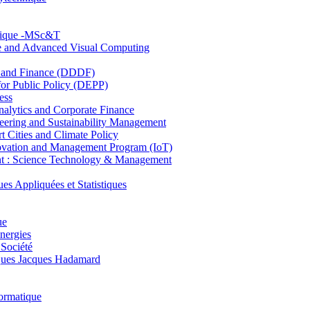
hnique -MSc&T
ce and Advanced Visual Computing
and Finance (DDDF)
r Public Policy (DEPP)
ess
ytics and Corporate Finance
ring and Sustainability Management
Cities and Climate Policy
ovation and Management Program (IoT)
: Science Technology & Management
ppliquées et Statistiques
ue
nergies
 Société
es Jacques Hadamard
ormatique