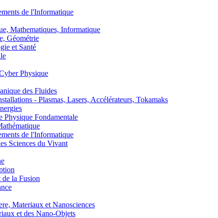
nts de l'Informatique
, Mathematiques, Informatique
, Géométrie
ie et Santé
le
Cyber Physique
nique des Fluides
lations - Plasmas, Lasers, Accélérateurs, Tokamaks
nergies
de Physique Fondamentale
athématique
nts de l'Informatique
s Sciences du Vivant
he
ption
 de la Fusion
ance
, Materiaux et Nanosciences
aux et des Nano-Objets