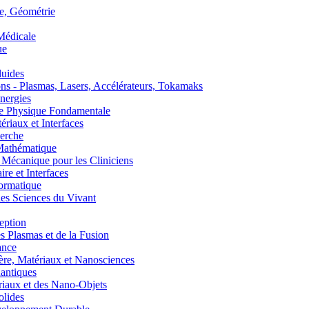
, Géométrie
édicale
ue
uides
s - Plasmas, Lasers, Accélérateurs, Tokamaks
nergies
de Physique Fondamentale
aux et Interfaces
erche
athématique
anique pour les Cliniciens
 et Interfaces
ormatique
s Sciences du Vivant
eption
lasmas et de la Fusion
ance
, Matériaux et Nanosciences
ntiques
aux et des Nano-Objets
lides