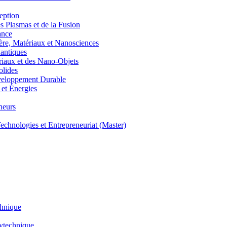
eption
lasmas et de la Fusion
ance
, Matériaux et Nanosciences
ntiques
aux et des Nano-Objets
lides
eloppement Durable
et Énergies
neurs
hnologies et Entrepreneuriat (Master)
chnique
lytechnique