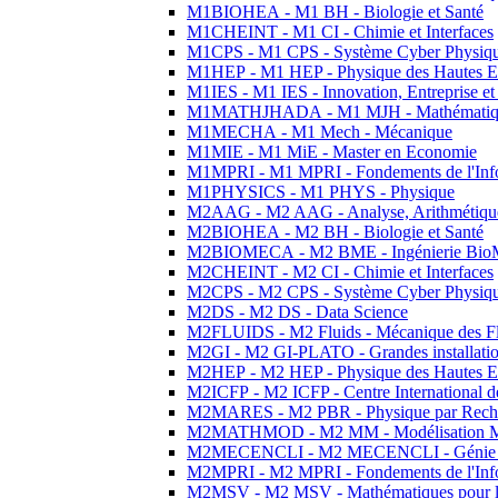
M1BIOHEA - M1 BH - Biologie et Santé
M1CHEINT - M1 CI - Chimie et Interfaces
M1CPS - M1 CPS - Système Cyber Physiq
M1HEP - M1 HEP - Physique des Hautes E
M1IES - M1 IES - Innovation, Entreprise et
M1MATHJHADA - M1 MJH - Mathématiqu
M1MECHA - M1 Mech - Mécanique
M1MIE - M1 MiE - Master en Economie
M1MPRI - M1 MPRI - Fondements de l'Inf
M1PHYSICS - M1 PHYS - Physique
M2AAG - M2 AAG - Analyse, Arithmétique
M2BIOHEA - M2 BH - Biologie et Santé
M2BIOMECA - M2 BME - Ingénierie BioM
M2CHEINT - M2 CI - Chimie et Interfaces
M2CPS - M2 CPS - Système Cyber Physiq
M2DS - M2 DS - Data Science
M2FLUIDS - M2 Fluids - Mécanique des Fl
M2GI - M2 GI-PLATO - Grandes installation
M2HEP - M2 HEP - Physique des Hautes E
M2ICFP - M2 ICFP - Centre International 
M2MARES - M2 PBR - Physique par Rech
M2MATHMOD - M2 MM - Modélisation M
M2MECENCLI - M2 MECENCLI - Génie Méc
M2MPRI - M2 MPRI - Fondements de l'Inf
M2MSV - M2 MSV - Mathématiques pour le