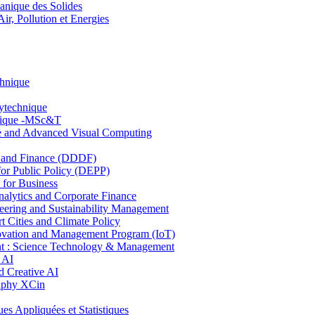
nique des Solides
, Pollution et Energies
chnique
lytechnique
hnique -MSc&T
ce and Advanced Visual Computing
and Finance (DDDF)
r Public Policy (DEPP)
for Business
ytics and Corporate Finance
ring and Sustainability Management
Cities and Climate Policy
ovation and Management Program (IoT)
: Science Technology & Management
 AI
 Creative AI
aphy XCin
ppliquées et Statistiques