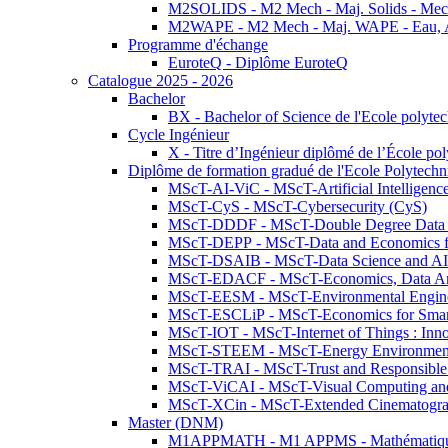
M2SOLIDS - M2 Mech - Maj. Solids - Meca
M2WAPE - M2 Mech - Maj. WAPE - Eau, Air
Programme d'échange
EuroteQ - Diplôme EuroteQ
Catalogue 2025 - 2026
Bachelor
BX - Bachelor of Science de l'Ecole polyte
Cycle Ingénieur
X - Titre d’Ingénieur diplômé de l’École po
Diplôme de formation gradué de l'Ecole Polytec
MScT-AI-ViC - MScT-Artificial Intelligen
MScT-CyS - MScT-Cybersecurity (CyS)
MScT-DDDF - MScT-Double Degree Data 
MScT-DEPP - MScT-Data and Economics fo
MScT-DSAIB - MScT-Data Science and AI 
MScT-EDACF - MScT-Economics, Data Anal
MScT-EESM - MScT-Environmental Enginee
MScT-ESCLiP - MScT-Economics for Smart 
MScT-IOT - MScT-Internet of Things : Inn
MScT-STEEM - MScT-Energy Environment 
MScT-TRAI - MScT-Trust and Responsible
MScT-ViCAI - MScT-Visual Computing and
MScT-XCin - MScT-Extended Cinematogr
Master (DNM)
M1APPMATH - M1 APPMS - Mathématiques A