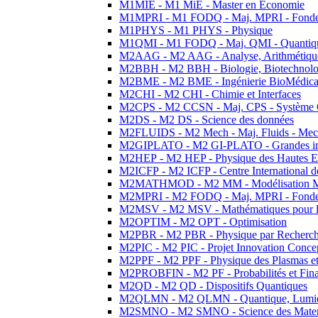
M1MIE - M1 MiE - Master en Economie
M1MPRI - M1 FODQ - Maj. MPRI - Fondeme
M1PHYS - M1 PHYS - Physique
M1QMI - M1 FODQ - Maj. QMI - Quantique
M2AAG - M2 AAG - Analyse, Arithmétique
M2BBH - M2 BBH - Biologie, Biotechnolog
M2BME - M2 BME - Ingénierie BioMédica
M2CHI - M2 CHI - Chimie et Interfaces
M2CPS - M2 CCSN - Maj. CPS - Système 
M2DS - M2 DS - Science des données
M2FLUIDS - M2 Mech - Maj. Fluids - Meca
M2GIPLATO - M2 GI-PLATO - Grandes instal
M2HEP - M2 HEP - Physique des Hautes E
M2ICFP - M2 ICFP - Centre International 
M2MATHMOD - M2 MM - Modélisation M
M2MPRI - M2 FODQ - Maj. MPRI - Fondeme
M2MSV - M2 MSV - Mathématiques pour le
M2OPTIM - M2 OPT - Optimisation
M2PBR - M2 PBR - Physique par Recherc
M2PIC - M2 PIC - Projet Innovation Conce
M2PPF - M2 PPF - Physique des Plasmas et
M2PROBFIN - M2 PF - Probabilités et Fin
M2QD - M2 QD - Dispositifs Quantiques
M2QLMN - M2 QLMN - Quantique, Lumiere
M2SMNO - M2 SMNO - Science des Materi