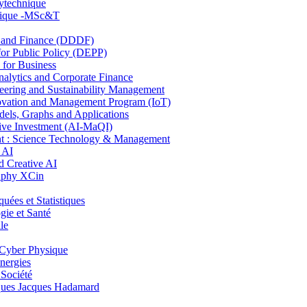
lytechnique
hnique -MSc&T
and Finance (DDDF)
r Public Policy (DEPP)
for Business
ytics and Corporate Finance
ring and Sustainability Management
ovation and Management Program (IoT)
ls, Graphs and Applications
ive Investment (AI-MaQI)
: Science Technology & Management
 AI
 Creative AI
aphy XCin
es et Statistiques
ie et Santé
le
Cyber Physique
nergies
 Société
es Jacques Hadamard