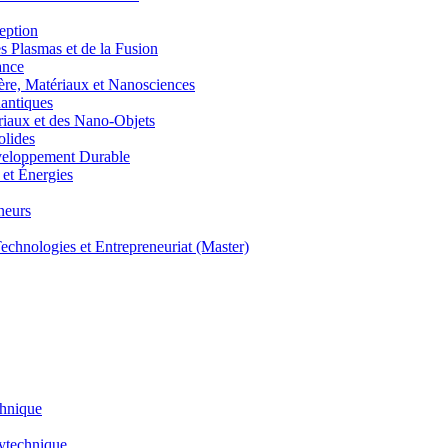
eption
lasmas et de la Fusion
ance
, Matériaux et Nanosciences
ntiques
aux et des Nano-Objets
lides
eloppement Durable
et Énergies
neurs
hnologies et Entrepreneuriat (Master)
chnique
lytechnique