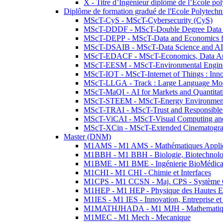
X - Titre d’Ingénieur diplômé de l’École po
Diplôme de formation gradué de l'Ecole Polytec
MScT-CyS - MScT-Cybersecurity (CyS)
MScT-DDDF - MScT-Double Degree Data 
MScT-DEPP - MScT-Data and Economics fo
MScT-DSAIB - MScT-Data Science and AI 
MScT-EDACF - MScT-Economics, Data Anal
MScT-EESM - MScT-Environmental Enginee
MScT-IOT - MScT-Internet of Things : Inn
MScT-LLGA - Track : Large Language Mode
MScT-MaQI - AI for Markets and Quantitat
MScT-STEEM - MScT-Energy Environment 
MScT-TRAI - MScT-Trust and Responsible
MScT-ViCAI - MScT-Visual Computing and
MScT-XCin - MScT-Extended Cinematogr
Master (DNM)
M1AMS - M1 AMS - Mathématiques Appliqué
M1BBH - M1 BBH - Biologie, Biotechnolog
M1BME - M1 BME - Ingénierie BioMédica
M1CHI - M1 CHI - Chimie et Interfaces
M1CPS - M1 CCSN - Maj. CPS - Système 
M1HEP - M1 HEP - Physique des Hautes E
M1IES - M1 IES - Innovation, Entreprise et
M1MATHJHADA - M1 MJH - Mathematiqu
M1MEC - M1 Mech - Mecanique