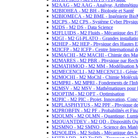
M2AAG - M2 AAG - Analyse, Arithmétique
M2BIOHEA - M2 BH - Biologie et Santé
M2BIOMECA - M2 BME - Ingénierie BioM
M2CPS - M2 CPS - Système Cyber Physiq
M2DS - M2 DS - Data Science
M2FLUIDS - M2 Fluids - Mécanique des Fl
M2GI - M2 GI-PLATO - Grandes installation
M2HEP - M2 HEP - Physique des Hautes E
M2ICFP - M2 ICFP - Centre International 
M2MACHI - M2 MACHI - Chimie des Matéri
M2MARES - M2 PBR - Physique par Rech
M2MATHMOD - M2 MM - Modélisation M
M2MECENCLI - M2 MECENCLI - Génie Méc
M2MOCHI - M2 MoChI - Chimie Moléculaire
M2MPRI - M2 MPRI - Fondements de l'Inf
M2MSV - M2 MSV - Mathématiques pour le
M2OPTIM - M2 OPT - Optimisation
M2PIC - M2 PIC - Projet, Innovation, Conc
M2PLASPHYFUS - M2 PPF - Physique des P
M2PROBFIN - M2 PF - Probabilités et Fin
M2QLMN - M2 QLMN - Quantique, Lumière
M2QUANTDEV - M2 QD - Dispositifs Qua
M2SMNO - M2 SMNO - Science des Matéri
M2SOLIDS - M2 Solids - Mécanique des So