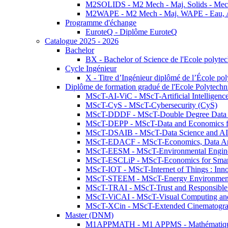
M2SOLIDS - M2 Mech - Maj. Solids - Meca
M2WAPE - M2 Mech - Maj. WAPE - Eau, Air
Programme d'échange
EuroteQ - Diplôme EuroteQ
Catalogue 2025 - 2026
Bachelor
BX - Bachelor of Science de l'Ecole polyte
Cycle Ingénieur
X - Titre d’Ingénieur diplômé de l’École po
Diplôme de formation gradué de l'Ecole Polytec
MScT-AI-ViC - MScT-Artificial Intelligen
MScT-CyS - MScT-Cybersecurity (CyS)
MScT-DDDF - MScT-Double Degree Data 
MScT-DEPP - MScT-Data and Economics fo
MScT-DSAIB - MScT-Data Science and AI 
MScT-EDACF - MScT-Economics, Data Anal
MScT-EESM - MScT-Environmental Enginee
MScT-ESCLiP - MScT-Economics for Smart 
MScT-IOT - MScT-Internet of Things : Inn
MScT-STEEM - MScT-Energy Environment 
MScT-TRAI - MScT-Trust and Responsible
MScT-ViCAI - MScT-Visual Computing and
MScT-XCin - MScT-Extended Cinematogr
Master (DNM)
M1APPMATH - M1 APPMS - Mathématiques A