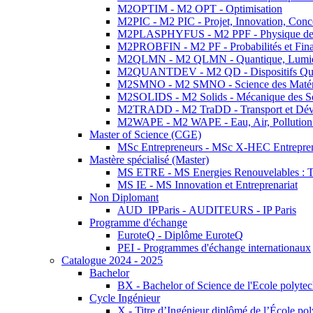
M2OPTIM - M2 OPT - Optimisation
M2PIC - M2 PIC - Projet, Innovation, Conc
M2PLASPHYFUS - M2 PPF - Physique des P
M2PROBFIN - M2 PF - Probabilités et Fin
M2QLMN - M2 QLMN - Quantique, Lumière
M2QUANTDEV - M2 QD - Dispositifs Qua
M2SMNO - M2 SMNO - Science des Matéri
M2SOLIDS - M2 Solids - Mécanique des So
M2TRADD - M2 TraDD - Transport et Dév
M2WAPE - M2 WAPE - Eau, Air, Pollution 
Master of Science (CGE)
MSc Entrepreneurs - MSc X-HEC Entrepre
Mastère spécialisé (Master)
MS ETRE - MS Energies Renouvelables : Tec
MS IE - MS Innovation et Entreprenariat
Non Diplomant
AUD_IPParis - AUDITEURS - IP Paris
Programme d'échange
EuroteQ - Diplôme EuroteQ
PEI - Programmes d'échange internationaux
Catalogue 2024 - 2025
Bachelor
BX - Bachelor of Science de l'Ecole polyte
Cycle Ingénieur
X - Titre d’Ingénieur diplômé de l’École po