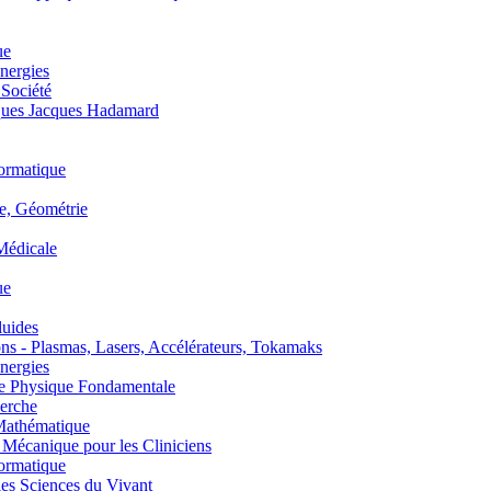
ue
nergies
 Société
es Jacques Hadamard
ormatique
, Géométrie
édicale
ue
uides
s - Plasmas, Lasers, Accélérateurs, Tokamaks
nergies
de Physique Fondamentale
erche
athématique
anique pour les Cliniciens
ormatique
s Sciences du Vivant