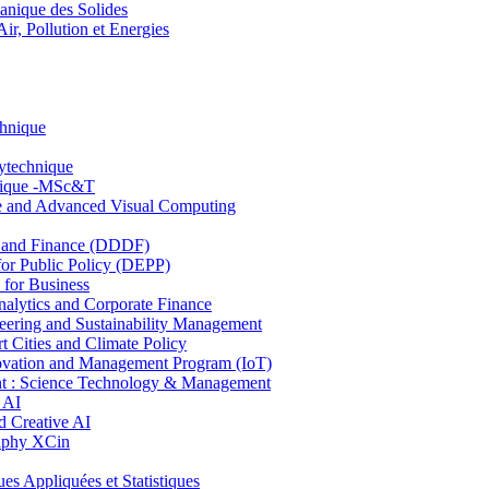
nique des Solides
, Pollution et Energies
chnique
lytechnique
hnique -MSc&T
ce and Advanced Visual Computing
and Finance (DDDF)
r Public Policy (DEPP)
for Business
ytics and Corporate Finance
ring and Sustainability Management
Cities and Climate Policy
ovation and Management Program (IoT)
: Science Technology & Management
 AI
 Creative AI
aphy XCin
ppliquées et Statistiques