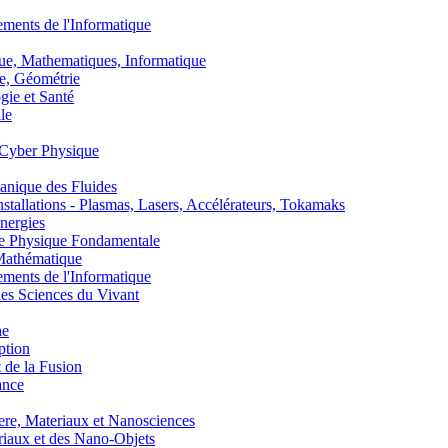
nts de l'Informatique
, Mathematiques, Informatique
, Géométrie
ie et Santé
le
Cyber Physique
nique des Fluides
lations - Plasmas, Lasers, Accélérateurs, Tokamaks
nergies
de Physique Fondamentale
athématique
nts de l'Informatique
s Sciences du Vivant
he
ption
 de la Fusion
ance
, Materiaux et Nanosciences
aux et des Nano-Objets