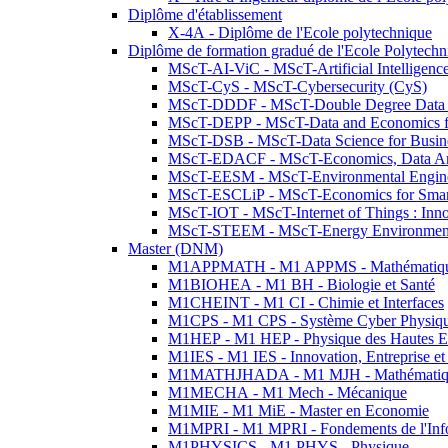
Diplôme d'établissement
X-4A - Diplôme de l'Ecole polytechnique
Diplôme de formation gradué de l'Ecole Polytec
MScT-AI-ViC - MScT-Artificial Intelligen
MScT-CyS - MScT-Cybersecurity (CyS)
MScT-DDDF - MScT-Double Degree Data 
MScT-DEPP - MScT-Data and Economics fo
MScT-DSB - MScT-Data Science for Busin
MScT-EDACF - MScT-Economics, Data Anal
MScT-EESM - MScT-Environmental Enginee
MScT-ESCLiP - MScT-Economics for Smart 
MScT-IOT - MScT-Internet of Things : Inn
MScT-STEEM - MScT-Energy Environment 
Master (DNM)
M1APPMATH - M1 APPMS - Mathématiques A
M1BIOHEA - M1 BH - Biologie et Santé
M1CHEINT - M1 CI - Chimie et Interfaces
M1CPS - M1 CPS - Système Cyber Physiq
M1HEP - M1 HEP - Physique des Hautes E
M1IES - M1 IES - Innovation, Entreprise et
M1MATHJHADA - M1 MJH - Mathématiqu
M1MECHA - M1 Mech - Mécanique
M1MIE - M1 MiE - Master en Economie
M1MPRI - M1 MPRI - Fondements de l'Inf
M1PHYSICS - M1 PHYS - Physique