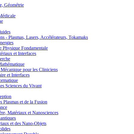
, Géométrie
édicale
ue
uides
s - Plasmas, Lasers, Accélérateurs, Tokamaks
nergies
de Physique Fondamentale
aux et Interfaces
erche
athématique
anique pour les Cliniciens
 et Interfaces
ormatique
s Sciences du Vivant
eption
lasmas et de la Fusion
ance
, Matériaux et Nanosciences
ntiques
aux et des Nano-Objets
lides