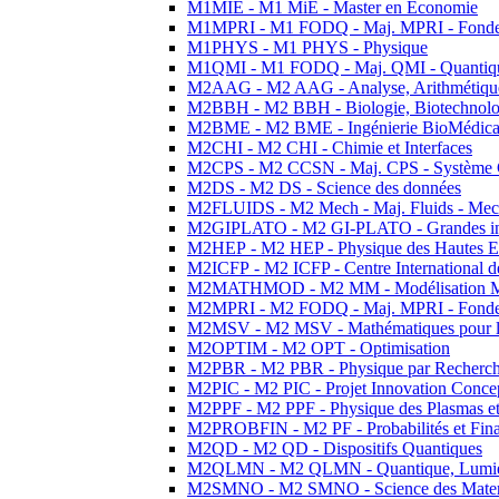
M1MIE - M1 MiE - Master en Economie
M1MPRI - M1 FODQ - Maj. MPRI - Fondeme
M1PHYS - M1 PHYS - Physique
M1QMI - M1 FODQ - Maj. QMI - Quantique
M2AAG - M2 AAG - Analyse, Arithmétique
M2BBH - M2 BBH - Biologie, Biotechnolog
M2BME - M2 BME - Ingénierie BioMédica
M2CHI - M2 CHI - Chimie et Interfaces
M2CPS - M2 CCSN - Maj. CPS - Système 
M2DS - M2 DS - Science des données
M2FLUIDS - M2 Mech - Maj. Fluids - Meca
M2GIPLATO - M2 GI-PLATO - Grandes instal
M2HEP - M2 HEP - Physique des Hautes E
M2ICFP - M2 ICFP - Centre International 
M2MATHMOD - M2 MM - Modélisation M
M2MPRI - M2 FODQ - Maj. MPRI - Fondeme
M2MSV - M2 MSV - Mathématiques pour le
M2OPTIM - M2 OPT - Optimisation
M2PBR - M2 PBR - Physique par Recherc
M2PIC - M2 PIC - Projet Innovation Conce
M2PPF - M2 PPF - Physique des Plasmas et
M2PROBFIN - M2 PF - Probabilités et Fin
M2QD - M2 QD - Dispositifs Quantiques
M2QLMN - M2 QLMN - Quantique, Lumiere
M2SMNO - M2 SMNO - Science des Materi