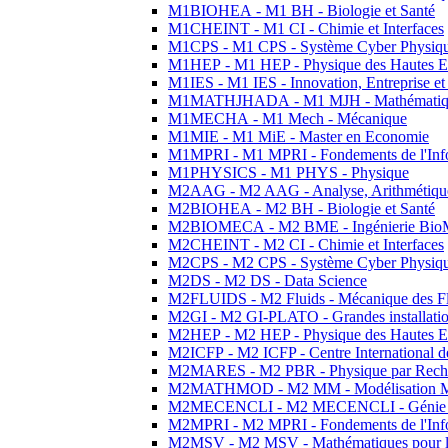
M1BIOHEA - M1 BH - Biologie et Santé
M1CHEINT - M1 CI - Chimie et Interfaces
M1CPS - M1 CPS - Système Cyber Physiq
M1HEP - M1 HEP - Physique des Hautes E
M1IES - M1 IES - Innovation, Entreprise et
M1MATHJHADA - M1 MJH - Mathématiqu
M1MECHA - M1 Mech - Mécanique
M1MIE - M1 MiE - Master en Economie
M1MPRI - M1 MPRI - Fondements de l'Inf
M1PHYSICS - M1 PHYS - Physique
M2AAG - M2 AAG - Analyse, Arithmétique
M2BIOHEA - M2 BH - Biologie et Santé
M2BIOMECA - M2 BME - Ingénierie BioM
M2CHEINT - M2 CI - Chimie et Interfaces
M2CPS - M2 CPS - Système Cyber Physiq
M2DS - M2 DS - Data Science
M2FLUIDS - M2 Fluids - Mécanique des Fl
M2GI - M2 GI-PLATO - Grandes installation
M2HEP - M2 HEP - Physique des Hautes E
M2ICFP - M2 ICFP - Centre International 
M2MARES - M2 PBR - Physique par Rech
M2MATHMOD - M2 MM - Modélisation M
M2MECENCLI - M2 MECENCLI - Génie Méc
M2MPRI - M2 MPRI - Fondements de l'Inf
M2MSV - M2 MSV - Mathématiques pour le