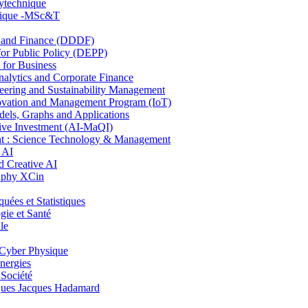
lytechnique
hnique -MSc&T
and Finance (DDDF)
r Public Policy (DEPP)
for Business
ytics and Corporate Finance
ring and Sustainability Management
ovation and Management Program (IoT)
ls, Graphs and Applications
ive Investment (AI-MaQI)
: Science Technology & Management
 AI
 Creative AI
aphy XCin
es et Statistiques
ie et Santé
le
Cyber Physique
nergies
 Société
es Jacques Hadamard