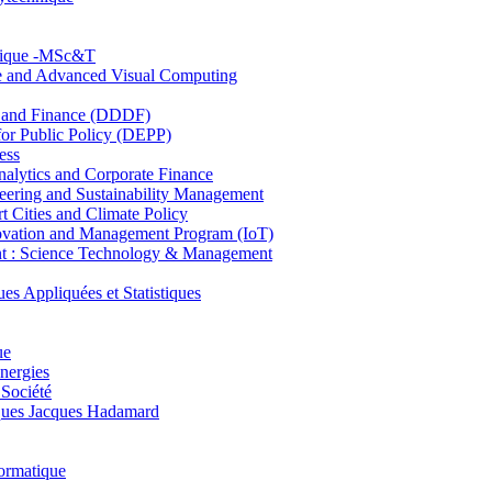
hnique -MSc&T
ce and Advanced Visual Computing
and Finance (DDDF)
r Public Policy (DEPP)
ess
ytics and Corporate Finance
ring and Sustainability Management
Cities and Climate Policy
ovation and Management Program (IoT)
: Science Technology & Management
ppliquées et Statistiques
ue
nergies
 Société
es Jacques Hadamard
ormatique