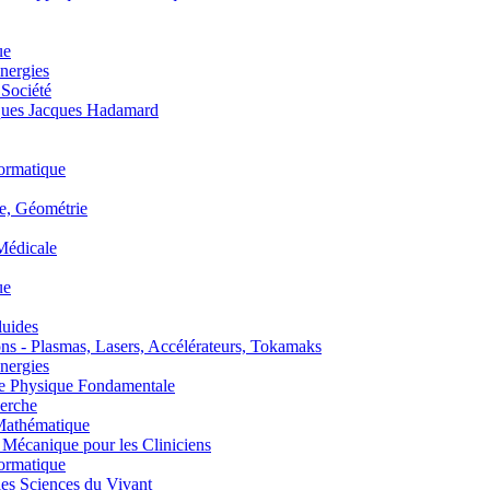
ue
nergies
 Société
es Jacques Hadamard
ormatique
, Géométrie
édicale
ue
uides
s - Plasmas, Lasers, Accélérateurs, Tokamaks
nergies
de Physique Fondamentale
erche
athématique
anique pour les Cliniciens
ormatique
s Sciences du Vivant