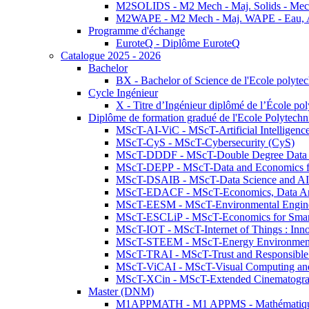
M2SOLIDS - M2 Mech - Maj. Solids - Meca
M2WAPE - M2 Mech - Maj. WAPE - Eau, Air
Programme d'échange
EuroteQ - Diplôme EuroteQ
Catalogue 2025 - 2026
Bachelor
BX - Bachelor of Science de l'Ecole polyte
Cycle Ingénieur
X - Titre d’Ingénieur diplômé de l’École po
Diplôme de formation gradué de l'Ecole Polytec
MScT-AI-ViC - MScT-Artificial Intelligen
MScT-CyS - MScT-Cybersecurity (CyS)
MScT-DDDF - MScT-Double Degree Data 
MScT-DEPP - MScT-Data and Economics fo
MScT-DSAIB - MScT-Data Science and AI 
MScT-EDACF - MScT-Economics, Data Anal
MScT-EESM - MScT-Environmental Enginee
MScT-ESCLiP - MScT-Economics for Smart 
MScT-IOT - MScT-Internet of Things : Inn
MScT-STEEM - MScT-Energy Environment 
MScT-TRAI - MScT-Trust and Responsible
MScT-ViCAI - MScT-Visual Computing and
MScT-XCin - MScT-Extended Cinematogr
Master (DNM)
M1APPMATH - M1 APPMS - Mathématiques A