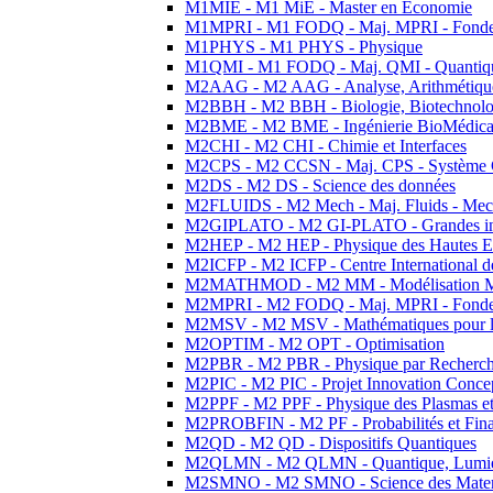
M1MIE - M1 MiE - Master en Economie
M1MPRI - M1 FODQ - Maj. MPRI - Fondeme
M1PHYS - M1 PHYS - Physique
M1QMI - M1 FODQ - Maj. QMI - Quantique
M2AAG - M2 AAG - Analyse, Arithmétique
M2BBH - M2 BBH - Biologie, Biotechnolog
M2BME - M2 BME - Ingénierie BioMédica
M2CHI - M2 CHI - Chimie et Interfaces
M2CPS - M2 CCSN - Maj. CPS - Système 
M2DS - M2 DS - Science des données
M2FLUIDS - M2 Mech - Maj. Fluids - Meca
M2GIPLATO - M2 GI-PLATO - Grandes instal
M2HEP - M2 HEP - Physique des Hautes E
M2ICFP - M2 ICFP - Centre International 
M2MATHMOD - M2 MM - Modélisation M
M2MPRI - M2 FODQ - Maj. MPRI - Fondeme
M2MSV - M2 MSV - Mathématiques pour le
M2OPTIM - M2 OPT - Optimisation
M2PBR - M2 PBR - Physique par Recherc
M2PIC - M2 PIC - Projet Innovation Conce
M2PPF - M2 PPF - Physique des Plasmas et
M2PROBFIN - M2 PF - Probabilités et Fin
M2QD - M2 QD - Dispositifs Quantiques
M2QLMN - M2 QLMN - Quantique, Lumiere
M2SMNO - M2 SMNO - Science des Materi