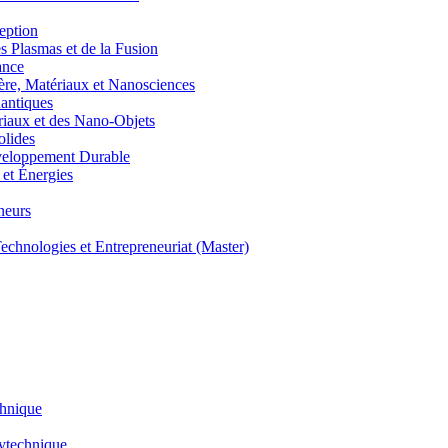
eption
lasmas et de la Fusion
ance
, Matériaux et Nanosciences
ntiques
aux et des Nano-Objets
lides
eloppement Durable
et Énergies
neurs
hnologies et Entrepreneuriat (Master)
chnique
lytechnique