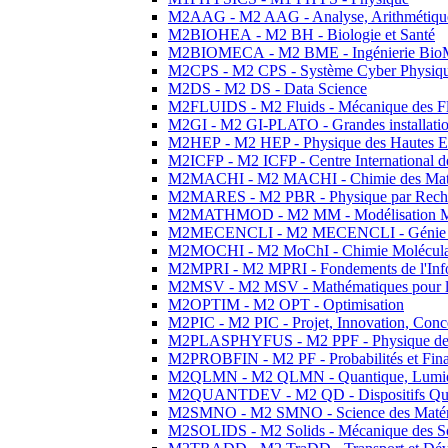
M2AAG - M2 AAG - Analyse, Arithmétique
M2BIOHEA - M2 BH - Biologie et Santé
M2BIOMECA - M2 BME - Ingénierie BioM
M2CPS - M2 CPS - Système Cyber Physiq
M2DS - M2 DS - Data Science
M2FLUIDS - M2 Fluids - Mécanique des Fl
M2GI - M2 GI-PLATO - Grandes installation
M2HEP - M2 HEP - Physique des Hautes E
M2ICFP - M2 ICFP - Centre International 
M2MACHI - M2 MACHI - Chimie des Matéri
M2MARES - M2 PBR - Physique par Rech
M2MATHMOD - M2 MM - Modélisation M
M2MECENCLI - M2 MECENCLI - Génie Méc
M2MOCHI - M2 MoChI - Chimie Moléculaire
M2MPRI - M2 MPRI - Fondements de l'Inf
M2MSV - M2 MSV - Mathématiques pour le
M2OPTIM - M2 OPT - Optimisation
M2PIC - M2 PIC - Projet, Innovation, Conc
M2PLASPHYFUS - M2 PPF - Physique des P
M2PROBFIN - M2 PF - Probabilités et Fin
M2QLMN - M2 QLMN - Quantique, Lumière
M2QUANTDEV - M2 QD - Dispositifs Qua
M2SMNO - M2 SMNO - Science des Matéri
M2SOLIDS - M2 Solids - Mécanique des So