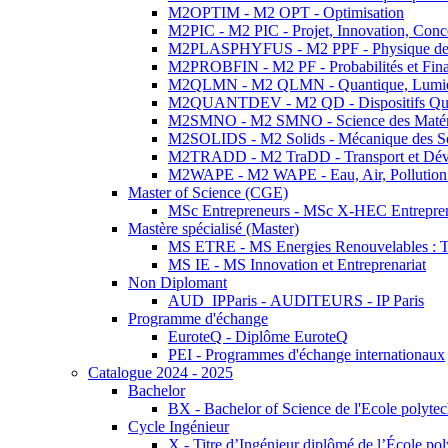
M2OPTIM - M2 OPT - Optimisation
M2PIC - M2 PIC - Projet, Innovation, Conc
M2PLASPHYFUS - M2 PPF - Physique des P
M2PROBFIN - M2 PF - Probabilités et Fin
M2QLMN - M2 QLMN - Quantique, Lumière
M2QUANTDEV - M2 QD - Dispositifs Qua
M2SMNO - M2 SMNO - Science des Matéri
M2SOLIDS - M2 Solids - Mécanique des So
M2TRADD - M2 TraDD - Transport et Dév
M2WAPE - M2 WAPE - Eau, Air, Pollution 
Master of Science (CGE)
MSc Entrepreneurs - MSc X-HEC Entrepre
Mastère spécialisé (Master)
MS ETRE - MS Energies Renouvelables : Tec
MS IE - MS Innovation et Entreprenariat
Non Diplomant
AUD_IPParis - AUDITEURS - IP Paris
Programme d'échange
EuroteQ - Diplôme EuroteQ
PEI - Programmes d'échange internationaux
Catalogue 2024 - 2025
Bachelor
BX - Bachelor of Science de l'Ecole polyte
Cycle Ingénieur
X - Titre d’Ingénieur diplômé de l’École po