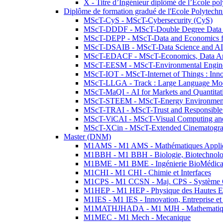
X - Titre d’Ingénieur diplômé de l’École po
Diplôme de formation gradué de l'Ecole Polytec
MScT-CyS - MScT-Cybersecurity (CyS)
MScT-DDDF - MScT-Double Degree Data 
MScT-DEPP - MScT-Data and Economics fo
MScT-DSAIB - MScT-Data Science and AI 
MScT-EDACF - MScT-Economics, Data Anal
MScT-EESM - MScT-Environmental Enginee
MScT-IOT - MScT-Internet of Things : Inn
MScT-LLGA - Track : Large Language Mode
MScT-MaQI - AI for Markets and Quantitat
MScT-STEEM - MScT-Energy Environment 
MScT-TRAI - MScT-Trust and Responsible
MScT-ViCAI - MScT-Visual Computing and
MScT-XCin - MScT-Extended Cinematogr
Master (DNM)
M1AMS - M1 AMS - Mathématiques Appliqué
M1BBH - M1 BBH - Biologie, Biotechnolog
M1BME - M1 BME - Ingénierie BioMédica
M1CHI - M1 CHI - Chimie et Interfaces
M1CPS - M1 CCSN - Maj. CPS - Système 
M1HEP - M1 HEP - Physique des Hautes E
M1IES - M1 IES - Innovation, Entreprise et
M1MATHJHADA - M1 MJH - Mathematiqu
M1MEC - M1 Mech - Mecanique