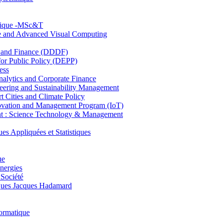
hnique -MSc&T
ce and Advanced Visual Computing
and Finance (DDDF)
r Public Policy (DEPP)
ess
ytics and Corporate Finance
ring and Sustainability Management
Cities and Climate Policy
ovation and Management Program (IoT)
: Science Technology & Management
ppliquées et Statistiques
ue
nergies
 Société
es Jacques Hadamard
ormatique