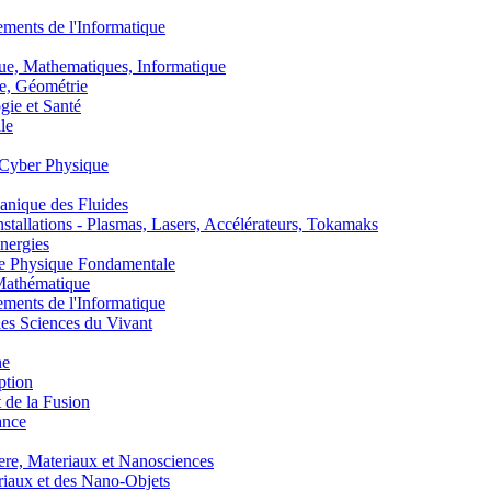
nts de l'Informatique
, Mathematiques, Informatique
, Géométrie
ie et Santé
le
Cyber Physique
nique des Fluides
lations - Plasmas, Lasers, Accélérateurs, Tokamaks
nergies
de Physique Fondamentale
athématique
nts de l'Informatique
s Sciences du Vivant
he
ption
 de la Fusion
ance
, Materiaux et Nanosciences
aux et des Nano-Objets