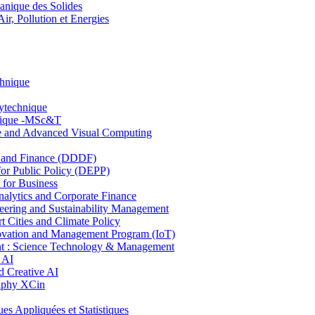
nique des Solides
, Pollution et Energies
chnique
lytechnique
hnique -MSc&T
ce and Advanced Visual Computing
and Finance (DDDF)
r Public Policy (DEPP)
for Business
ytics and Corporate Finance
ring and Sustainability Management
Cities and Climate Policy
ovation and Management Program (IoT)
: Science Technology & Management
 AI
 Creative AI
aphy XCin
ppliquées et Statistiques