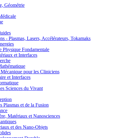
, Géométrie
édicale
ue
uides
s - Plasmas, Lasers, Accélérateurs, Tokamaks
nergies
de Physique Fondamentale
aux et Interfaces
erche
athématique
anique pour les Cliniciens
 et Interfaces
ormatique
s Sciences du Vivant
eption
lasmas et de la Fusion
ance
, Matériaux et Nanosciences
ntiques
aux et des Nano-Objets
lides