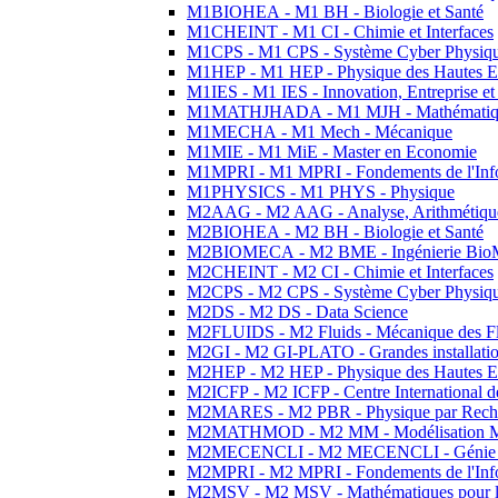
M1BIOHEA - M1 BH - Biologie et Santé
M1CHEINT - M1 CI - Chimie et Interfaces
M1CPS - M1 CPS - Système Cyber Physiq
M1HEP - M1 HEP - Physique des Hautes E
M1IES - M1 IES - Innovation, Entreprise et
M1MATHJHADA - M1 MJH - Mathématiqu
M1MECHA - M1 Mech - Mécanique
M1MIE - M1 MiE - Master en Economie
M1MPRI - M1 MPRI - Fondements de l'Inf
M1PHYSICS - M1 PHYS - Physique
M2AAG - M2 AAG - Analyse, Arithmétique
M2BIOHEA - M2 BH - Biologie et Santé
M2BIOMECA - M2 BME - Ingénierie BioM
M2CHEINT - M2 CI - Chimie et Interfaces
M2CPS - M2 CPS - Système Cyber Physiq
M2DS - M2 DS - Data Science
M2FLUIDS - M2 Fluids - Mécanique des Fl
M2GI - M2 GI-PLATO - Grandes installation
M2HEP - M2 HEP - Physique des Hautes E
M2ICFP - M2 ICFP - Centre International 
M2MARES - M2 PBR - Physique par Rech
M2MATHMOD - M2 MM - Modélisation M
M2MECENCLI - M2 MECENCLI - Génie Méc
M2MPRI - M2 MPRI - Fondements de l'Inf
M2MSV - M2 MSV - Mathématiques pour le