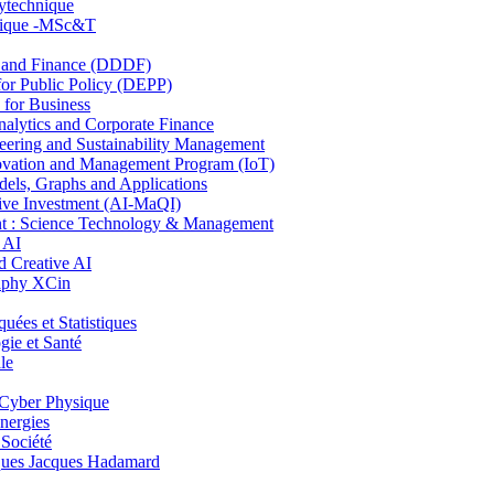
lytechnique
hnique -MSc&T
and Finance (DDDF)
r Public Policy (DEPP)
for Business
ytics and Corporate Finance
ring and Sustainability Management
ovation and Management Program (IoT)
ls, Graphs and Applications
ive Investment (AI-MaQI)
: Science Technology & Management
 AI
 Creative AI
aphy XCin
es et Statistiques
ie et Santé
le
Cyber Physique
nergies
 Société
es Jacques Hadamard