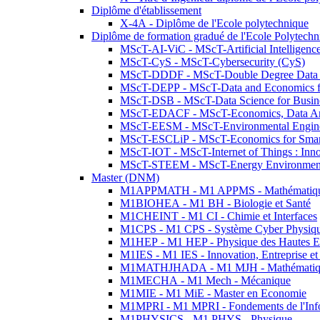
Diplôme d'établissement
X-4A - Diplôme de l'Ecole polytechnique
Diplôme de formation gradué de l'Ecole Polytec
MScT-AI-ViC - MScT-Artificial Intelligen
MScT-CyS - MScT-Cybersecurity (CyS)
MScT-DDDF - MScT-Double Degree Data 
MScT-DEPP - MScT-Data and Economics fo
MScT-DSB - MScT-Data Science for Busin
MScT-EDACF - MScT-Economics, Data Anal
MScT-EESM - MScT-Environmental Enginee
MScT-ESCLiP - MScT-Economics for Smart 
MScT-IOT - MScT-Internet of Things : Inn
MScT-STEEM - MScT-Energy Environment 
Master (DNM)
M1APPMATH - M1 APPMS - Mathématiques A
M1BIOHEA - M1 BH - Biologie et Santé
M1CHEINT - M1 CI - Chimie et Interfaces
M1CPS - M1 CPS - Système Cyber Physiq
M1HEP - M1 HEP - Physique des Hautes E
M1IES - M1 IES - Innovation, Entreprise et
M1MATHJHADA - M1 MJH - Mathématiqu
M1MECHA - M1 Mech - Mécanique
M1MIE - M1 MiE - Master en Economie
M1MPRI - M1 MPRI - Fondements de l'Inf
M1PHYSICS - M1 PHYS - Physique