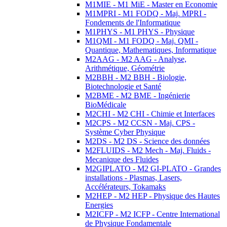
M1MIE - M1 MiE - Master en Economie
M1MPRI - M1 FODQ - Maj. MPRI -
Fondements de l'Informatique
M1PHYS - M1 PHYS - Physique
M1QMI - M1 FODQ - Maj. QMI -
Quantique, Mathematiques, Informatique
M2AAG - M2 AAG - Analyse,
Arithmétique, Géométrie
M2BBH - M2 BBH - Biologie,
Biotechnologie et Santé
M2BME - M2 BME - Ingénierie
BioMédicale
M2CHI - M2 CHI - Chimie et Interfaces
M2CPS - M2 CCSN - Maj. CPS -
Système Cyber Physique
M2DS - M2 DS - Science des données
M2FLUIDS - M2 Mech - Maj. Fluids -
Mecanique des Fluides
M2GIPLATO - M2 GI-PLATO - Grandes
installations - Plasmas, Lasers,
Accélérateurs, Tokamaks
M2HEP - M2 HEP - Physique des Hautes
Energies
M2ICFP - M2 ICFP - Centre International
de Physique Fondamentale