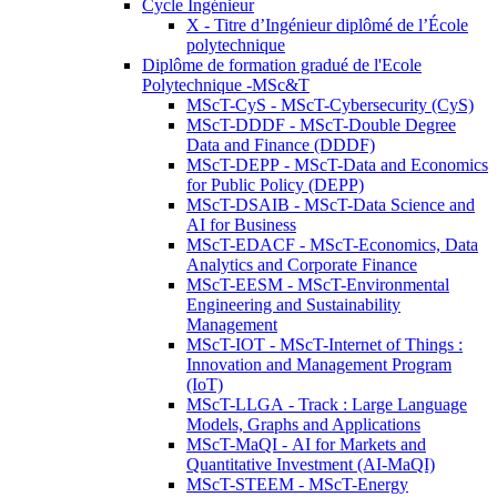
Cycle Ingénieur
X - Titre d’Ingénieur diplômé de l’École
polytechnique
Diplôme de formation gradué de l'Ecole
Polytechnique -MSc&T
MScT-CyS - MScT-Cybersecurity (CyS)
MScT-DDDF - MScT-Double Degree
Data and Finance (DDDF)
MScT-DEPP - MScT-Data and Economics
for Public Policy (DEPP)
MScT-DSAIB - MScT-Data Science and
AI for Business
MScT-EDACF - MScT-Economics, Data
Analytics and Corporate Finance
MScT-EESM - MScT-Environmental
Engineering and Sustainability
Management
MScT-IOT - MScT-Internet of Things :
Innovation and Management Program
(IoT)
MScT-LLGA - Track : Large Language
Models, Graphs and Applications
MScT-MaQI - AI for Markets and
Quantitative Investment (AI-MaQI)
MScT-STEEM - MScT-Energy