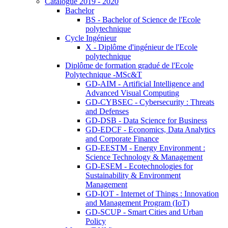
Catalogue 2019 - 2020
Bachelor
BS - Bachelor of Science de l'Ecole
polytechnique
Cycle Ingénieur
X - Diplôme d'ingénieur de l'Ecole
polytechnique
Diplôme de formation gradué de l'Ecole
Polytechnique -MSc&T
GD-AIM - Artificial Intelligence and
Advanced Visual Computing
GD-CYBSEC - Cybersecurity : Threats
and Defenses
GD-DSB - Data Science for Business
GD-EDCF - Economics, Data Analytics
and Corporate Finance
GD-EESTM - Energy Environment :
Science Technology & Management
GD-ESEM - Ecotechnologies for
Sustainability & Environment
Management
GD-IOT - Internet of Things : Innovation
and Management Program (IoT)
GD-SCUP - Smart Cities and Urban
Policy