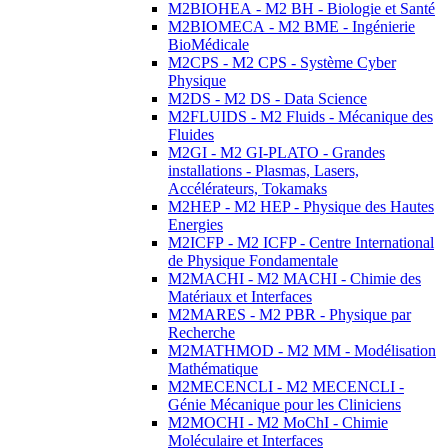
M2BIOHEA - M2 BH - Biologie et Santé
M2BIOMECA - M2 BME - Ingénierie
BioMédicale
M2CPS - M2 CPS - Système Cyber
Physique
M2DS - M2 DS - Data Science
M2FLUIDS - M2 Fluids - Mécanique des
Fluides
M2GI - M2 GI-PLATO - Grandes
installations - Plasmas, Lasers,
Accélérateurs, Tokamaks
M2HEP - M2 HEP - Physique des Hautes
Energies
M2ICFP - M2 ICFP - Centre International
de Physique Fondamentale
M2MACHI - M2 MACHI - Chimie des
Matériaux et Interfaces
M2MARES - M2 PBR - Physique par
Recherche
M2MATHMOD - M2 MM - Modélisation
Mathématique
M2MECENCLI - M2 MECENCLI -
Génie Mécanique pour les Cliniciens
M2MOCHI - M2 MoChI - Chimie
Moléculaire et Interfaces