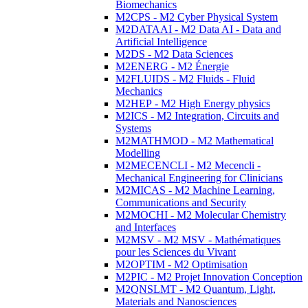
Biomechanics
M2CPS - M2 Cyber Physical System
M2DATAAI - M2 Data AI - Data and
Artificial Intelligence
M2DS - M2 Data Sciences
M2ENERG - M2 Énergie
M2FLUIDS - M2 Fluids - Fluid
Mechanics
M2HEP - M2 High Energy physics
M2ICS - M2 Integration, Circuits and
Systems
M2MATHMOD - M2 Mathematical
Modelling
M2MECENCLI - M2 Mecencli -
Mechanical Engineering for Clinicians
M2MICAS - M2 Machine Learning,
Communications and Security
M2MOCHI - M2 Molecular Chemistry
and Interfaces
M2MSV - M2 MSV - Mathématiques
pour les Sciences du Vivant
M2OPTIM - M2 Optimisation
M2PIC - M2 Projet Innovation Conception
M2QNSLMT - M2 Quantum, Light,
Materials and Nanosciences