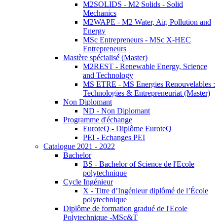
M2SOLIDS - M2 Solids - Solid
Mechanics
M2WAPE - M2 Water, Air, Pollution and
Energy
MSc Entrepreneurs - MSc X-HEC
Entrepreneurs
Mastère spécialisé (Master)
M2REST - Renewable Energy, Science
and Technology
MS ETRE - MS Energies Renouvelables :
Technologies & Entrepreneuriat (Master)
Non Diplomant
ND - Non Diplomant
Programme d'échange
EuroteQ - Diplôme EuroteQ
PEI - Echanges PEI
Catalogue 2021 - 2022
Bachelor
BS - Bachelor of Science de l'Ecole
polytechnique
Cycle Ingénieur
X - Titre d’Ingénieur diplômé de l’École
polytechnique
Diplôme de formation gradué de l'Ecole
Polytechnique -MSc&T