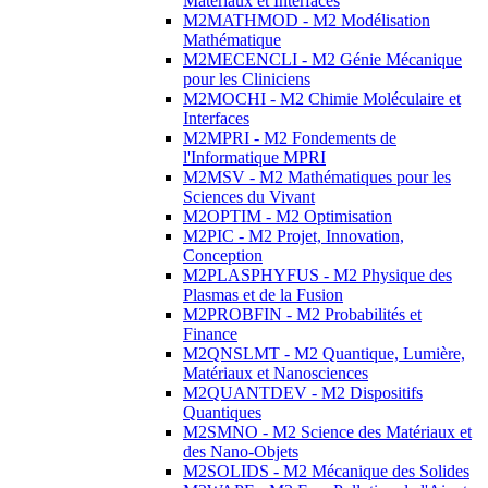
Matériaux et Interfaces
M2MATHMOD - M2 Modélisation
Mathématique
M2MECENCLI - M2 Génie Mécanique
pour les Cliniciens
M2MOCHI - M2 Chimie Moléculaire et
Interfaces
M2MPRI - M2 Fondements de
l'Informatique MPRI
M2MSV - M2 Mathématiques pour les
Sciences du Vivant
M2OPTIM - M2 Optimisation
M2PIC - M2 Projet, Innovation,
Conception
M2PLASPHYFUS - M2 Physique des
Plasmas et de la Fusion
M2PROBFIN - M2 Probabilités et
Finance
M2QNSLMT - M2 Quantique, Lumière,
Matériaux et Nanosciences
M2QUANTDEV - M2 Dispositifs
Quantiques
M2SMNO - M2 Science des Matériaux et
des Nano-Objets
M2SOLIDS - M2 Mécanique des Solides