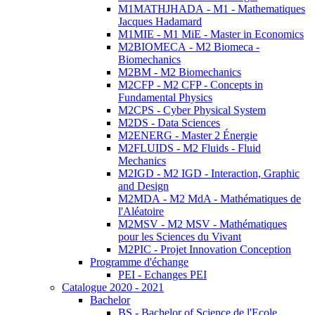
M1MATHJHADA - M1 - Mathematiques
Jacques Hadamard
M1MIE - M1 MiE - Master in Economics
M2BIOMECA - M2 Biomeca -
Biomechanics
M2BM - M2 Biomechanics
M2CFP - M2 CFP - Concepts in
Fundamental Physics
M2CPS - Cyber Physical System
M2DS - Data Sciences
M2ENERG - Master 2 Énergie
M2FLUIDS - M2 Fluids - Fluid
Mechanics
M2IGD - M2 IGD - Interaction, Graphic
and Design
M2MDA - M2 MdA - Mathématiques de
l'Aléatoire
M2MSV - M2 MSV - Mathématiques
pour les Sciences du Vivant
M2PIC - Projet Innovation Conception
Programme d'échange
PEI - Echanges PEI
Catalogue 2020 - 2021
Bachelor
BS - Bachelor of Science de l'Ecole