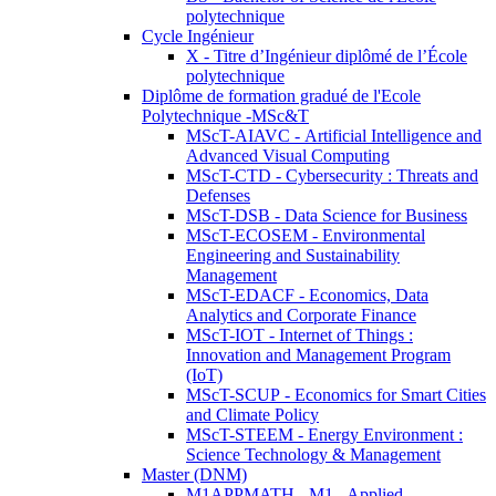
polytechnique
Cycle Ingénieur
X - Titre d’Ingénieur diplômé de l’École
polytechnique
Diplôme de formation gradué de l'Ecole
Polytechnique -MSc&T
MScT-AIAVC - Artificial Intelligence and
Advanced Visual Computing
MScT-CTD - Cybersecurity : Threats and
Defenses
MScT-DSB - Data Science for Business
MScT-ECOSEM - Environmental
Engineering and Sustainability
Management
MScT-EDACF - Economics, Data
Analytics and Corporate Finance
MScT-IOT - Internet of Things :
Innovation and Management Program
(IoT)
MScT-SCUP - Economics for Smart Cities
and Climate Policy
MScT-STEEM - Energy Environment :
Science Technology & Management
Master (DNM)
M1APPMATH - M1 - Applied