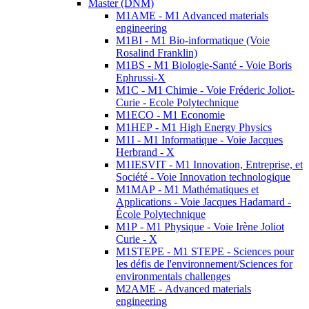
Master (DNM)
M1AME - M1 Advanced materials
engineering
M1BI - M1 Bio-informatique (Voie
Rosalind Franklin)
M1BS - M1 Biologie-Santé - Voie Boris
Ephrussi-X
M1C - M1 Chimie - Voie Fréderic Joliot-
Curie - Ecole Polytechnique
M1ECO - M1 Economie
M1HEP - M1 High Energy Physics
M1I - M1 Informatique - Voie Jacques
Herbrand - X
M1IESVIT - M1 Innovation, Entreprise, et
Société - Voie Innovation technologique
M1MAP - M1 Mathématiques et
Applications - Voie Jacques Hadamard -
École Polytechnique
M1P - M1 Physique - Voie Irène Joliot
Curie - X
M1STEPE - M1 STEPE - Sciences pour
les défis de l'environnement/Sciences for
environmentals challenges
M2AME - Advanced materials
engineering