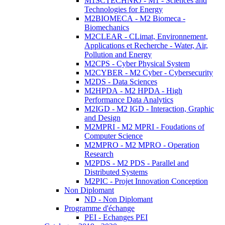
M1SCTECHNRJ - M1 - Sciences and
Technologies for Energy
M2BIOMECA - M2 Biomeca -
Biomechanics
M2CLEAR - CLimat, Environnement,
Applications et Recherche - Water, Air,
Pollution and Energy
M2CPS - Cyber Physical System
M2CYBER - M2 Cyber - Cybersecurity
M2DS - Data Sciences
M2HPDA - M2 HPDA - High
Performance Data Analytics
M2IGD - M2 IGD - Interaction, Graphic
and Design
M2MPRI - M2 MPRI - Foudations of
Computer Science
M2MPRO - M2 MPRO - Operation
Research
M2PDS - M2 PDS - Parallel and
Distributed Systems
M2PIC - Projet Innovation Conception
Non Diplomant
ND - Non Diplomant
Programme d'échange
PEI - Echanges PEI