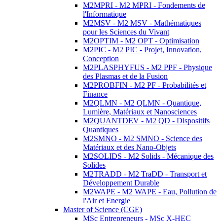
M2MPRI - M2 MPRI - Fondements de
l'Informatique
M2MSV - M2 MSV - Mathématiques
pour les Sciences du Vivant
M2OPTIM - M2 OPT - Optimisation
M2PIC - M2 PIC - Projet, Innovation,
Conception
M2PLASPHYFUS - M2 PPF - Physique
des Plasmas et de la Fusion
M2PROBFIN - M2 PF - Probabilités et
Finance
M2QLMN - M2 QLMN - Quantique,
Lumière, Matériaux et Nanosciences
M2QUANTDEV - M2 QD - Dispositifs
Quantiques
M2SMNO - M2 SMNO - Science des
Matériaux et des Nano-Objets
M2SOLIDS - M2 Solids - Mécanique des
Solides
M2TRADD - M2 TraDD - Transport et
Développement Durable
M2WAPE - M2 WAPE - Eau, Pollution de
l'Air et Energie
Master of Science (CGE)
MSc Entrepreneurs - MSc X-HEC