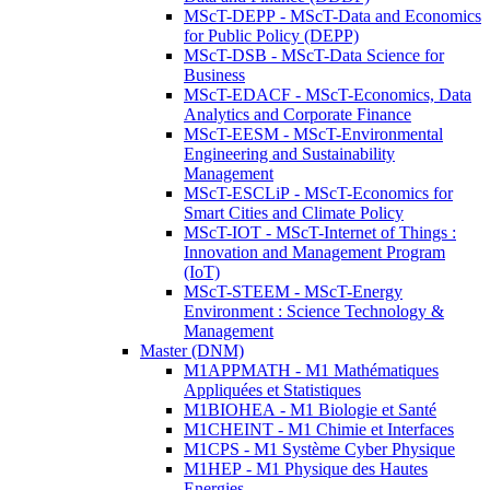
MScT-DEPP - MScT-Data and Economics
for Public Policy (DEPP)
MScT-DSB - MScT-Data Science for
Business
MScT-EDACF - MScT-Economics, Data
Analytics and Corporate Finance
MScT-EESM - MScT-Environmental
Engineering and Sustainability
Management
MScT-ESCLiP - MScT-Economics for
Smart Cities and Climate Policy
MScT-IOT - MScT-Internet of Things :
Innovation and Management Program
(IoT)
MScT-STEEM - MScT-Energy
Environment : Science Technology &
Management
Master (DNM)
M1APPMATH - M1 Mathématiques
Appliquées et Statistiques
M1BIOHEA - M1 Biologie et Santé
M1CHEINT - M1 Chimie et Interfaces
M1CPS - M1 Système Cyber Physique
M1HEP - M1 Physique des Hautes
Energies