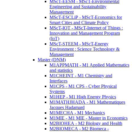
MScT-EESM - MScT-Environmental
Engineering and Sustainability
Management
MScT-ESCLiP - MScT-Economics for
Smart Cities and Climate Policy
MScT-IOT - MScT-Internet of Things :
Innovation and Management Program
(IoT)
MScT-STEEM - MScT-Energy
Environment : Science Technology &
Management
Master (DNM)
M1APPMATH - M1 Applied Mathematics
and statistics
M1CHEINT - M1 Chemistry and
Interfaces
M1CPS - M1 CPS - Cyber Physical
Systems
M1HEP - M1 High Energy Physics
M1MATHJHADA - M1 Mathematiques
Jacques Hadamard
M1MECHA - M1 Mechanics
M1MIE - M1 MIE - Master in Economics
M2BIOHEA - M2 Biology and Health
M2BIOMECA - M2 Biomeca -