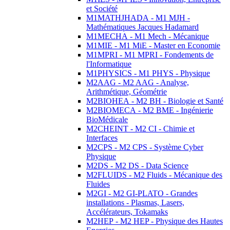
et Société
M1MATHJHADA - M1 MJH -
Mathématiques Jacques Hadamard
M1MECHA - M1 Mech - Mécanique
M1MIE - M1 MiE - Master en Economie
M1MPRI - M1 MPRI - Fondements de
l'Informatique
M1PHYSICS - M1 PHYS - Physique
M2AAG - M2 AAG - Analyse,
Arithmétique, Géométrie
M2BIOHEA - M2 BH - Biologie et Santé
M2BIOMECA - M2 BME - Ingénierie
BioMédicale
M2CHEINT - M2 CI - Chimie et
Interfaces
M2CPS - M2 CPS - Système Cyber
Physique
M2DS - M2 DS - Data Science
M2FLUIDS - M2 Fluids - Mécanique des
Fluides
M2GI - M2 GI-PLATO - Grandes
installations - Plasmas, Lasers,
Accélérateurs, Tokamaks
M2HEP - M2 HEP - Physique des Hautes