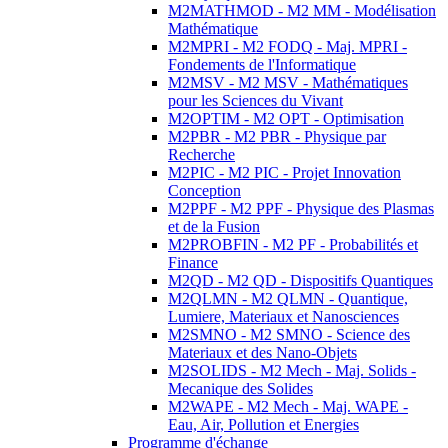
M2MATHMOD - M2 MM - Modélisation
Mathématique
M2MPRI - M2 FODQ - Maj. MPRI -
Fondements de l'Informatique
M2MSV - M2 MSV - Mathématiques
pour les Sciences du Vivant
M2OPTIM - M2 OPT - Optimisation
M2PBR - M2 PBR - Physique par
Recherche
M2PIC - M2 PIC - Projet Innovation
Conception
M2PPF - M2 PPF - Physique des Plasmas
et de la Fusion
M2PROBFIN - M2 PF - Probabilités et
Finance
M2QD - M2 QD - Dispositifs Quantiques
M2QLMN - M2 QLMN - Quantique,
Lumiere, Materiaux et Nanosciences
M2SMNO - M2 SMNO - Science des
Materiaux et des Nano-Objets
M2SOLIDS - M2 Mech - Maj. Solids -
Mecanique des Solides
M2WAPE - M2 Mech - Maj. WAPE -
Eau, Air, Pollution et Energies
Programme d'échange