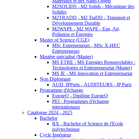
Matériaux et des Nano-Objets
M2SOLIDS - M2 Solids - Mécanique des
Solides
M2TRADD - M2 TraDD - Transport et
Développement Durable
M2WAPE - M2 WAPE - Eau, Air,
Pollution et Énergies
Master of Science (CGE)
MSc Entrepreneurs - MSc X-HEC
Entrepreneurs
Mastère spécialisé (Master)
MS ETRE - MS Energies Renouvelables :
Technologies et Entrepreneuriat (Master)
MS IE - MS Innovation et Entreprenariat
Non Diplomant
AUD_IPParis - AUDITEURS - IP Paris
Programme d'échange
EuroteQ - Diplôme EuroteQ
PEI - Programmes d'échange
internationaux
Catalogue 2024 - 2025
Bachelor
BX - Bachelor of Science de l'Ecole
polytechnique
Cycle Ingénieur