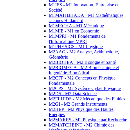
M1IES - M1 Innovation, Entreprise et
Société
M1MATHJHADA - M1 Mathématiques
Jacques Hadamard
M1MECHA - M1 Mécanique
M1MIE - M1 en Economie
M1MPRI - M1 Fondements de
l'Informatique MPRI
M1PHYSICS - M1 Physique
M2AAG - M2 Analyse, Arithmétique,
Géométrie
M2BIOHEA - M2 Biologie et Santé
M2BIOMECA - M2 Biomécanique et
Ingéniérie Biomédical
M2CFP - M2 Concepts en Physique
Fondamentale
M2CPS - M2 Système Cyber Physique
M2DS - M2 Data Science
M2FLUIDS - M2 Mécanique des Fluides
M2GI - M2 Grands Instruments
M2HEP - M2 Physique des Hautes
Energies
M2MARES - M2 Physique par Recherche
M2MATCHEINT - M2 Chimie des