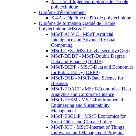
X - Titre d’Ingénieur diplômé de l’École
polytechnique
Diplôme d'établissement
X-4A - Diplôme de l'Ecole polytechnique
Diplôme de formation gradué de l'Ecole
Polytechnique -MSc&T
MScT-AI-ViC - MScT-Artificial
Intelligence and Advanced Visual
Computing
MScT-CyS - MScT-Cybersecurity (CyS)
MScT-DDDF - MScT-Double Degree
Data and Finance (DDDF)
MScT-DEPP - MScT-Data and Economics
for Public Policy (DEPP)
MScT-DSB - MScT-Data Science for
Business
MScT-EDACF - MScT-Economics, Data
Analytics and Corporate Finance
MScT-EESM - MScT-Environmental
Engineering and Sustainability
Management
MScT-ESCLiP - MScT-Economics for
Smart Cities and Climate Policy
MScT-IOT - MScT-Internet of Things :
Innovation and Management Program