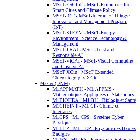
MScT-ESCLiP - MScT-Economics for
Smart Cities and Climate Policy
MScT-IOT - MScT-Internet of Things :
Innovation and Management Program
(IoT)
MScT-STEEM - MScT-Energy
Environment : Science Technology &
Management
MScT-TRAI - MScT-Trust and
Responsible AI
MScT-ViCAI - MScT-Visual Computing
and Creative AI
MScT-XCin - MScT-Extended
Cinematography XCin
Master (DNM)
M1APPMATH - M1 APPMS -
Mathématiques Appliquées et Statistiques
M1BIOHEA - M1 BH - Biologie et Santé
M1CHEINT - M1 CI - Chimie et
Interfaces
M1CPS - M1 CPS - Système Cyber
Physique
M1HEP - M1 HEP - Physique des Hautes
Energies
M1IES - M1 IES - Innovation, Entreprise