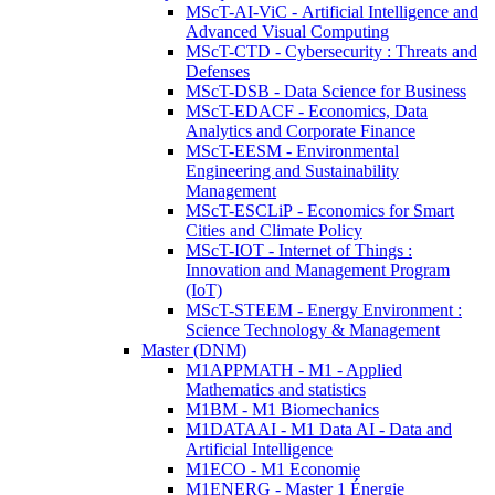
MScT-AI-ViC - Artificial Intelligence and
Advanced Visual Computing
MScT-CTD - Cybersecurity : Threats and
Defenses
MScT-DSB - Data Science for Business
MScT-EDACF - Economics, Data
Analytics and Corporate Finance
MScT-EESM - Environmental
Engineering and Sustainability
Management
MScT-ESCLiP - Economics for Smart
Cities and Climate Policy
MScT-IOT - Internet of Things :
Innovation and Management Program
(IoT)
MScT-STEEM - Energy Environment :
Science Technology & Management
Master (DNM)
M1APPMATH - M1 - Applied
Mathematics and statistics
M1BM - M1 Biomechanics
M1DATAAI - M1 Data AI - Data and
Artificial Intelligence
M1ECO - M1 Economie
M1ENERG - Master 1 Énergie