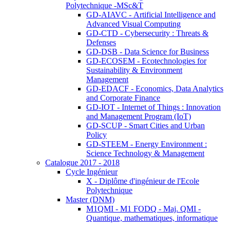
Polytechnique -MSc&T
GD-AIAVC - Artificial Intelligence and
Advanced Visual Computing
GD-CTD - Cybersecurity : Threats &
Defenses
GD-DSB - Data Science for Business
GD-ECOSEM - Ecotechnologies for
Sustainability & Environment
Management
GD-EDACF - Economics, Data Analytics
and Corporate Finance
GD-IOT - Internet of Things : Innovation
and Management Program (IoT)
GD-SCUP - Smart Cities and Urban
Policy
GD-STEEM - Energy Environment :
Science Technology & Management
Catalogue 2017 - 2018
Cycle Ingénieur
X - Diplôme d'ingénieur de l'Ecole
Polytechnique
Master (DNM)
M1QMI - M1 FODQ - Maj. QMI -
Quantique, mathematiques, informatique