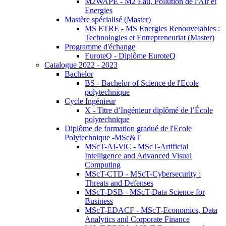
M2WAPE - M2 Eau, Pollution de l'Air et
Energies
Mastère spécialisé (Master)
MS ETRE - MS Energies Renouvelables :
Technologies et Entrepreneuriat (Master)
Programme d'échange
EuroteQ - Diplôme EuroteQ
Catalogue 2022 - 2023
Bachelor
BS - Bachelor of Science de l'Ecole
polytechnique
Cycle Ingénieur
X - Titre d’Ingénieur diplômé de l’École
polytechnique
Diplôme de formation gradué de l'Ecole
Polytechnique -MSc&T
MScT-AI-ViC - MScT-Artificial
Intelligence and Advanced Visual
Computing
MScT-CTD - MScT-Cybersecurity :
Threats and Defenses
MScT-DSB - MScT-Data Science for
Business
MScT-EDACF - MScT-Economics, Data
Analytics and Corporate Finance