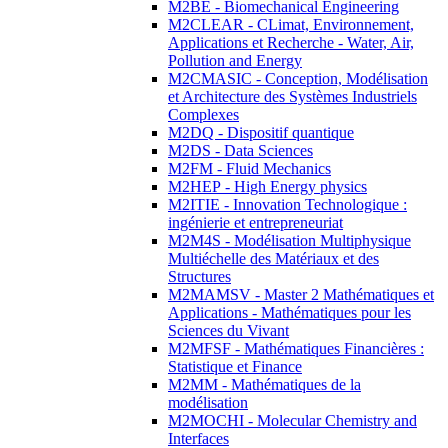
M2BE - Biomechanical Engineering
M2CLEAR - CLimat, Environnement,
Applications et Recherche - Water, Air,
Pollution and Energy
M2CMASIC - Conception, Modélisation
et Architecture des Systèmes Industriels
Complexes
M2DQ - Dispositif quantique
M2DS - Data Sciences
M2FM - Fluid Mechanics
M2HEP - High Energy physics
M2ITIE - Innovation Technologique :
ingénierie et entrepreneuriat
M2M4S - Modélisation Multiphysique
Multiéchelle des Matériaux et des
Structures
M2MAMSV - Master 2 Mathématiques et
Applications - Mathématiques pour les
Sciences du Vivant
M2MFSF - Mathématiques Financières :
Statistique et Finance
M2MM - Mathématiques de la
modélisation
M2MOCHI - Molecular Chemistry and
Interfaces