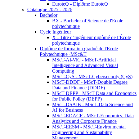
EuroteQ - Diplôme EuroteQ
Catalogue 2025 - 2026
Bachelor
BX - Bachelor of Science de l'Ecole
polytechnique
Cycle Ingénieur
X - Titre d’Ingénieur diplômé de l’École
polytechnique
Diplôme de formation gradué de l'Ecole
Polytechnique -MSc&T
MScT-AI-ViC - MScT-Artificial
Intelligence and Advanced Visual
Computing
MScT-CyS - MScT-Cybersecurity (CyS)
MScT-DDDF - MScT-Double Degree
Data and Finance (DDDF)
MScT-DEPP - MScT-Data and Economics
for Public Policy (DEPP)
MScT-DSAIB - MScT-Data Science and
AI for Business
MScT-EDACF - MScT-Economics, Data
Analytics and Corporate Finance
MScT-EESM - MScT-Environmental
Engineering and Sustainability
Management