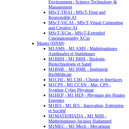
Environment : Science Technology &
Management
MScT-TRAI - MScT-Trust and
Responsible AI
MScT-ViCAI - MScT-Visual Computing
and Creative AI
MScT-XCin - MScT-Extended
Cinematography XCin
Master (DNM)
M1AMS - M1 AMS - Mathématiques
Appliquées et Statistiques
M1BBH - M1 BBH - Biologie,
Biotechnologie et Santé
M1BME - M1 BME - Ingénierie
BioMédicale
M1CHI - M1 CHI - Chimie et Interfaces
M1CPS - M1 CCSN - Maj. CPS -
Système Cyber Physique
M1HEP - M1 HEP - Physique des Hautes
Energies
M1IES - M1 IES - Innovation, Entreprise
et Société
M1MATHJHADA - M1 MJH -
Mathematiques Jacques Hadamard
M1MEC - M1 Mech - Mecanique