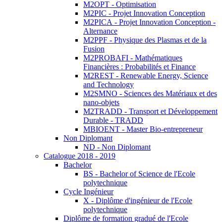
M2OPT - Optimisation
M2PIC - Projet Innovation Conception
M2PICA - Projet Innovation Conception -
Alternance
M2PPF - Physique des Plasmas et de la
Fusion
M2PROBAFI - Mathématiques
Financières : Probabilités et Finance
M2REST - Renewable Energy, Science
and Technology
M2SMNO - Sciences des Matériaux et des
nano-objets
M2TRADD - Transport et Développement
Durable - TRADD
MBIOENT - Master Bio-entrepreneur
Non Diplomant
ND - Non Diplomant
Catalogue 2018 - 2019
Bachelor
BS - Bachelor of Science de l'Ecole
polytechnique
Cycle Ingénieur
X - Diplôme d'ingénieur de l'Ecole
polytechnique
Diplôme de formation gradué de l'Ecole