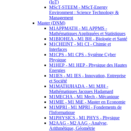
(IoT)
MScT-STEEM - MScT-Energy
Environment : Science Technology &
Management
Master (DNM)
M1APPMATH - M1 APPMS -
Mathématiques Appliquées et Statistiques
M1BIOHEA - M1 BH - Biologie et Santé
M1CHEINT - M1 CI - Chimie et
Interfaces
M1CPS - M1 CPS - Système Cyber
Physique
M1HEP - M1 HEP - Physique des Hautes
Energies
M1IES - M1 IES - Innovation, Entreprise
et Société
M1MATHJHADA - M1 MJH -
Mathématiques Jacques Hadamard
M1MECHA - M1 Mech - Mécanique
M1MIE - M1 MiE - Master en Economie
M1MPRI - M1 MPRI - Fondements de
l'Informatique
M1PHYSICS - M1 PHYS - Physique
M2AAG - M2 AAG - Analyse,
Arithmétique, Géométrie