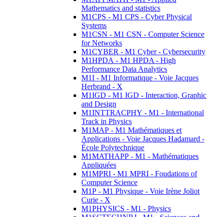
Mathematics and statistics
M1CPS - M1 CPS - Cyber Physical
Systems
M1CSN - M1 CSN - Computer Science
for Networks
M1CYBER - M1 Cyber - Cybersecurity
M1HPDA - M1 HPDA - High
Performance Data Analytics
M1I - M1 Informatique - Voie Jacques
Herbrand - X
M1IGD - M1 IGD - Interaction, Graphic
and Design
M1INTTRACPHY - M1 - International
Track in Physics
M1MAP - M1 Mathématiques et
Applications - Voie Jacques Hadamard -
École Polytechnique
M1MATHAPP - M1 - Mathématiques
Appliquées
M1MPRI - M1 MPRI - Foudations of
Computer Science
M1P - M1 Physique - Voie Irène Joliot
Curie - X
M1PHYSICS - M1 - Physics