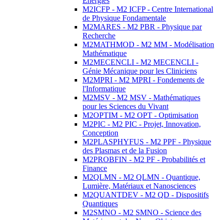
Energies
M2ICFP - M2 ICFP - Centre International
de Physique Fondamentale
M2MARES - M2 PBR - Physique par
Recherche
M2MATHMOD - M2 MM - Modélisation
Mathématique
M2MECENCLI - M2 MECENCLI -
Génie Mécanique pour les Cliniciens
M2MPRI - M2 MPRI - Fondements de
l'Informatique
M2MSV - M2 MSV - Mathématiques
pour les Sciences du Vivant
M2OPTIM - M2 OPT - Optimisation
M2PIC - M2 PIC - Projet, Innovation,
Conception
M2PLASPHYFUS - M2 PPF - Physique
des Plasmas et de la Fusion
M2PROBFIN - M2 PF - Probabilités et
Finance
M2QLMN - M2 QLMN - Quantique,
Lumière, Matériaux et Nanosciences
M2QUANTDEV - M2 QD - Dispositifs
Quantiques
M2SMNO - M2 SMNO - Science des