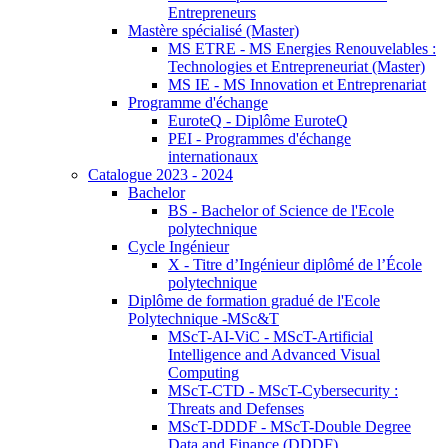
Entrepreneurs
Mastère spécialisé (Master)
MS ETRE - MS Energies Renouvelables :
Technologies et Entrepreneuriat (Master)
MS IE - MS Innovation et Entreprenariat
Programme d'échange
EuroteQ - Diplôme EuroteQ
PEI - Programmes d'échange
internationaux
Catalogue 2023 - 2024
Bachelor
BS - Bachelor of Science de l'Ecole
polytechnique
Cycle Ingénieur
X - Titre d’Ingénieur diplômé de l’École
polytechnique
Diplôme de formation gradué de l'Ecole
Polytechnique -MSc&T
MScT-AI-ViC - MScT-Artificial
Intelligence and Advanced Visual
Computing
MScT-CTD - MScT-Cybersecurity :
Threats and Defenses
MScT-DDDF - MScT-Double Degree
Data and Finance (DDDF)