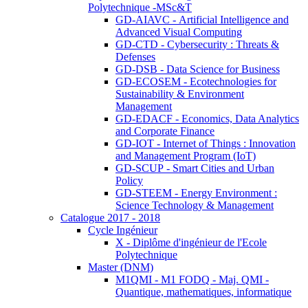
Polytechnique -MSc&T
GD-AIAVC - Artificial Intelligence and
Advanced Visual Computing
GD-CTD - Cybersecurity : Threats &
Defenses
GD-DSB - Data Science for Business
GD-ECOSEM - Ecotechnologies for
Sustainability & Environment
Management
GD-EDACF - Economics, Data Analytics
and Corporate Finance
GD-IOT - Internet of Things : Innovation
and Management Program (IoT)
GD-SCUP - Smart Cities and Urban
Policy
GD-STEEM - Energy Environment :
Science Technology & Management
Catalogue 2017 - 2018
Cycle Ingénieur
X - Diplôme d'ingénieur de l'Ecole
Polytechnique
Master (DNM)
M1QMI - M1 FODQ - Maj. QMI -
Quantique, mathematiques, informatique