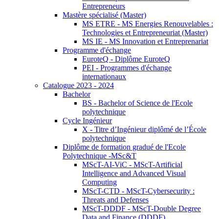
Entrepreneurs
Mastère spécialisé (Master)
MS ETRE - MS Energies Renouvelables :
Technologies et Entrepreneuriat (Master)
MS IE - MS Innovation et Entreprenariat
Programme d'échange
EuroteQ - Diplôme EuroteQ
PEI - Programmes d'échange
internationaux
Catalogue 2023 - 2024
Bachelor
BS - Bachelor of Science de l'Ecole
polytechnique
Cycle Ingénieur
X - Titre d’Ingénieur diplômé de l’École
polytechnique
Diplôme de formation gradué de l'Ecole
Polytechnique -MSc&T
MScT-AI-ViC - MScT-Artificial
Intelligence and Advanced Visual
Computing
MScT-CTD - MScT-Cybersecurity :
Threats and Defenses
MScT-DDDF - MScT-Double Degree
Data and Finance (DDDF)