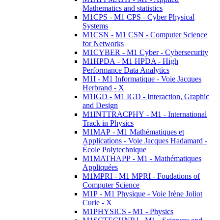
Mathematics and statistics
M1CPS - M1 CPS - Cyber Physical
Systems
M1CSN - M1 CSN - Computer Science
for Networks
M1CYBER - M1 Cyber - Cybersecurity
M1HPDA - M1 HPDA - High
Performance Data Analytics
M1I - M1 Informatique - Voie Jacques
Herbrand - X
M1IGD - M1 IGD - Interaction, Graphic
and Design
M1INTTRACPHY - M1 - International
Track in Physics
M1MAP - M1 Mathématiques et
Applications - Voie Jacques Hadamard -
École Polytechnique
M1MATHAPP - M1 - Mathématiques
Appliquées
M1MPRI - M1 MPRI - Foudations of
Computer Science
M1P - M1 Physique - Voie Irène Joliot
Curie - X
M1PHYSICS - M1 - Physics