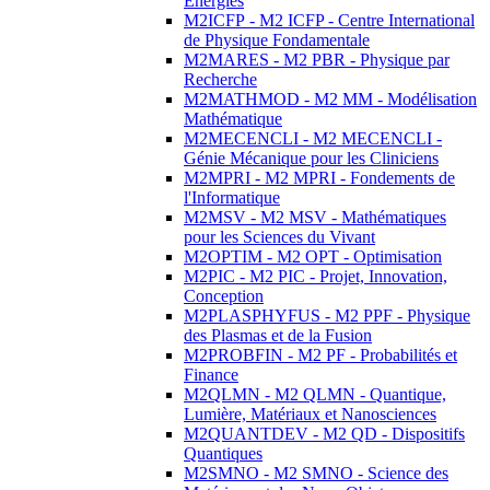
Energies
M2ICFP - M2 ICFP - Centre International
de Physique Fondamentale
M2MARES - M2 PBR - Physique par
Recherche
M2MATHMOD - M2 MM - Modélisation
Mathématique
M2MECENCLI - M2 MECENCLI -
Génie Mécanique pour les Cliniciens
M2MPRI - M2 MPRI - Fondements de
l'Informatique
M2MSV - M2 MSV - Mathématiques
pour les Sciences du Vivant
M2OPTIM - M2 OPT - Optimisation
M2PIC - M2 PIC - Projet, Innovation,
Conception
M2PLASPHYFUS - M2 PPF - Physique
des Plasmas et de la Fusion
M2PROBFIN - M2 PF - Probabilités et
Finance
M2QLMN - M2 QLMN - Quantique,
Lumière, Matériaux et Nanosciences
M2QUANTDEV - M2 QD - Dispositifs
Quantiques
M2SMNO - M2 SMNO - Science des