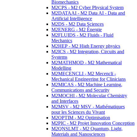
Biomechanics
M2CPS - M2 Cyber Physical System
M2DATAAI - M2 Data AI - Data and
Artificial Intelligence
M2DS - M2 Data Sciences
M2ENERG - M2 Énergie
M2FLUIDS - M2 Fluids - Fluid
Mechanics
M2HEP - M2 High Energy physics
M2ICS - M2 Integration, Circuits and
Systems
M2MATHMOD - M2 Mathematical
Modelling
M2MECENCLI - M2 Mecencli -
Mechanical Engineering for Clinicians
M2MICAS - M2 Machine Learning,
Communications and Security
M2MOCHI - M2 Molecular Chemistry
and Interfaces
M2MSV - M2 MSV - Mathématiques
pour les Sciences du Vivant
M2OPTIM - M2 Optimisation
M2PIC - M2 Projet Innovation Conception
M2QNSLMT - M2 Quantum, Light,
Materials and Nanosciences