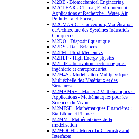
M2BE - Biomechanical Engineering
M2CLEAR - CLimat, Environnement,
Applications et Recherche - Water, Air,
Pollution and Energy
M2CMASIC - Conception, Modélisation
et Architecture des Systèmes Industriels
Complexes
M2DQ - Dispositif quantique
M2DS - Data Sciences
M2FM - Fluid Mechanics
M2HEP - High Energy physics
M2ITIE - Innovation Technologique :
ingénierie et entrepreneuriat
M2M4S - Modélisation Multiphysique
Multiéchelle des Matériaux et des
Structures
M2MAMSV - Master 2 Mathématiques et
Applications - Mathématiques pour les
Sciences du Vivant
M2MFSF - Mathématiques Financières :
Statistique et Finance
M2MM - Mathématiques de la
modélisation
M2MOCHI - Molecular Chemistry and
Interfaces