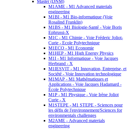
Master (DNM)
M1AME - M1 Advanced materials
engineering
M1BI - M1 Bio-informatique (Voie
Rosalind Franklin)
M1BS - M1 Biologie-Santé - Voie Boris
Ephrussi-X
M1C - M1 Chimie - Voie Fréderic Joliot-
Curie - Ecole Polytechnique
M1ECO - M1 Economie
M1HEP - M1 High Energy Physics
M1I - M1 Informatique - Voie Jacques
Herbrand - X
M1IESVIT - M1 Innovation, Entreprise, et
Société - Voie Innovation technologique
M1MAP - M1 Mathématiques et
Applications - Voie Jacques Hadamard -
École Polytechnique
M1P - M1 Physique - Voie Irène Joliot
Curie - X
M1STEPE - M1 STEPE - Sciences pour
les défis de l'environnement/Sciences for
environmentals challenges
M2AME - Advanced materials
engineering