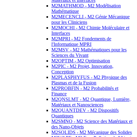
Matériaux et Interfaces
M2MATHMOD - M2 Modélisation
Mathématique
M2MECENCLI - M2 Génie Mécanique
pour les Cliniciens
M2MOCHI - M2 Chimie Moléculaire et
Interfaces
M2MPRI - M2 Fondements de
l'Informatique MPRI
M2MSV - M2 Mathématiques pour les
Sciences du Vivant
M2OPTIM - M2 Optimisation
M2PIC - M2 Projet, Innovation,
Conception
M2PLASPHYFUS - M2 Physique des
Plasmas et de la Fusion
M2PROBFIN - M2 Probabilités et
Finance
M2QNSLMT - M2 Quantique, Lumière,
Matériaux et Nanosciences
M2QUANTDEV - M2 Dispositifs
Quantiques
M2SMNO - M2 Science des Matériaux et
des Nano-Objets
M2SOLIDS - M2 Mécanique des Solides