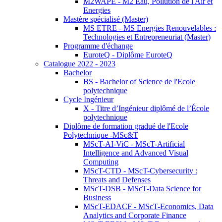
M2WAPE - M2 Eau, Pollution de l'Air et
Energies
Mastère spécialisé (Master)
MS ETRE - MS Energies Renouvelables :
Technologies et Entrepreneuriat (Master)
Programme d'échange
EuroteQ - Diplôme EuroteQ
Catalogue 2022 - 2023
Bachelor
BS - Bachelor of Science de l'Ecole
polytechnique
Cycle Ingénieur
X - Titre d’Ingénieur diplômé de l’École
polytechnique
Diplôme de formation gradué de l'Ecole
Polytechnique -MSc&T
MScT-AI-ViC - MScT-Artificial
Intelligence and Advanced Visual
Computing
MScT-CTD - MScT-Cybersecurity :
Threats and Defenses
MScT-DSB - MScT-Data Science for
Business
MScT-EDACF - MScT-Economics, Data
Analytics and Corporate Finance