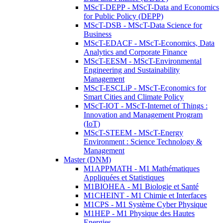
MScT-DEPP - MScT-Data and Economics
for Public Policy (DEPP)
MScT-DSB - MScT-Data Science for
Business
MScT-EDACF - MScT-Economics, Data
Analytics and Corporate Finance
MScT-EESM - MScT-Environmental
Engineering and Sustainability
Management
MScT-ESCLiP - MScT-Economics for
Smart Cities and Climate Policy
MScT-IOT - MScT-Internet of Things :
Innovation and Management Program
(IoT)
MScT-STEEM - MScT-Energy
Environment : Science Technology &
Management
Master (DNM)
M1APPMATH - M1 Mathématiques
Appliquées et Statistiques
M1BIOHEA - M1 Biologie et Santé
M1CHEINT - M1 Chimie et Interfaces
M1CPS - M1 Système Cyber Physique
M1HEP - M1 Physique des Hautes
Energies