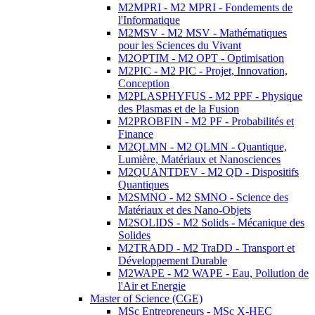
M2MPRI - M2 MPRI - Fondements de
l'Informatique
M2MSV - M2 MSV - Mathématiques
pour les Sciences du Vivant
M2OPTIM - M2 OPT - Optimisation
M2PIC - M2 PIC - Projet, Innovation,
Conception
M2PLASPHYFUS - M2 PPF - Physique
des Plasmas et de la Fusion
M2PROBFIN - M2 PF - Probabilités et
Finance
M2QLMN - M2 QLMN - Quantique,
Lumière, Matériaux et Nanosciences
M2QUANTDEV - M2 QD - Dispositifs
Quantiques
M2SMNO - M2 SMNO - Science des
Matériaux et des Nano-Objets
M2SOLIDS - M2 Solids - Mécanique des
Solides
M2TRADD - M2 TraDD - Transport et
Développement Durable
M2WAPE - M2 WAPE - Eau, Pollution de
l'Air et Energie
Master of Science (CGE)
MSc Entrepreneurs - MSc X-HEC