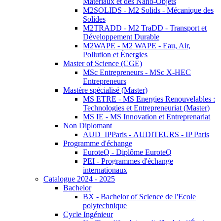
Matériaux et des Nano-Objets
M2SOLIDS - M2 Solids - Mécanique des
Solides
M2TRADD - M2 TraDD - Transport et
Développement Durable
M2WAPE - M2 WAPE - Eau, Air,
Pollution et Énergies
Master of Science (CGE)
MSc Entrepreneurs - MSc X-HEC
Entrepreneurs
Mastère spécialisé (Master)
MS ETRE - MS Energies Renouvelables :
Technologies et Entrepreneuriat (Master)
MS IE - MS Innovation et Entreprenariat
Non Diplomant
AUD_IPParis - AUDITEURS - IP Paris
Programme d'échange
EuroteQ - Diplôme EuroteQ
PEI - Programmes d'échange
internationaux
Catalogue 2024 - 2025
Bachelor
BX - Bachelor of Science de l'Ecole
polytechnique
Cycle Ingénieur