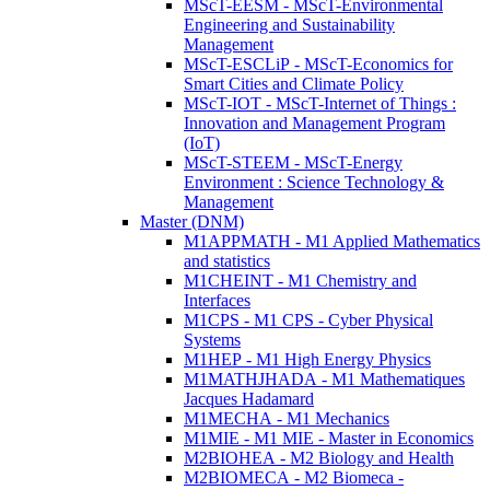
MScT-EESM - MScT-Environmental
Engineering and Sustainability
Management
MScT-ESCLiP - MScT-Economics for
Smart Cities and Climate Policy
MScT-IOT - MScT-Internet of Things :
Innovation and Management Program
(IoT)
MScT-STEEM - MScT-Energy
Environment : Science Technology &
Management
Master (DNM)
M1APPMATH - M1 Applied Mathematics
and statistics
M1CHEINT - M1 Chemistry and
Interfaces
M1CPS - M1 CPS - Cyber Physical
Systems
M1HEP - M1 High Energy Physics
M1MATHJHADA - M1 Mathematiques
Jacques Hadamard
M1MECHA - M1 Mechanics
M1MIE - M1 MIE - Master in Economics
M2BIOHEA - M2 Biology and Health
M2BIOMECA - M2 Biomeca -