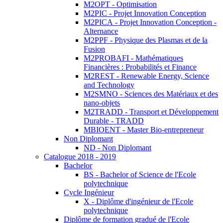
M2OPT - Optimisation
M2PIC - Projet Innovation Conception
M2PICA - Projet Innovation Conception -
Alternance
M2PPF - Physique des Plasmas et de la
Fusion
M2PROBAFI - Mathématiques
Financières : Probabilités et Finance
M2REST - Renewable Energy, Science
and Technology
M2SMNO - Sciences des Matériaux et des
nano-objets
M2TRADD - Transport et Développement
Durable - TRADD
MBIOENT - Master Bio-entrepreneur
Non Diplomant
ND - Non Diplomant
Catalogue 2018 - 2019
Bachelor
BS - Bachelor of Science de l'Ecole
polytechnique
Cycle Ingénieur
X - Diplôme d'ingénieur de l'Ecole
polytechnique
Diplôme de formation gradué de l'Ecole