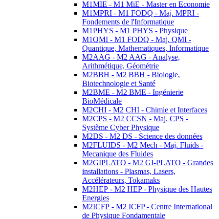
M1MIE - M1 MiE - Master en Economie
M1MPRI - M1 FODQ - Maj. MPRI -
Fondements de l'Informatique
M1PHYS - M1 PHYS - Physique
M1QMI - M1 FODQ - Maj. QMI -
Quantique, Mathematiques, Informatique
M2AAG - M2 AAG - Analyse,
Arithmétique, Géométrie
M2BBH - M2 BBH - Biologie,
Biotechnologie et Santé
M2BME - M2 BME - Ingénierie
BioMédicale
M2CHI - M2 CHI - Chimie et Interfaces
M2CPS - M2 CCSN - Maj. CPS -
Système Cyber Physique
M2DS - M2 DS - Science des données
M2FLUIDS - M2 Mech - Maj. Fluids -
Mecanique des Fluides
M2GIPLATO - M2 GI-PLATO - Grandes
installations - Plasmas, Lasers,
Accélérateurs, Tokamaks
M2HEP - M2 HEP - Physique des Hautes
Energies
M2ICFP - M2 ICFP - Centre International
de Physique Fondamentale