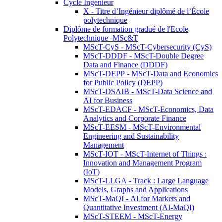
Cycle Ingénieur
X - Titre d’Ingénieur diplômé de l’École
polytechnique
Diplôme de formation gradué de l'Ecole
Polytechnique -MSc&T
MScT-CyS - MScT-Cybersecurity (CyS)
MScT-DDDF - MScT-Double Degree
Data and Finance (DDDF)
MScT-DEPP - MScT-Data and Economics
for Public Policy (DEPP)
MScT-DSAIB - MScT-Data Science and
AI for Business
MScT-EDACF - MScT-Economics, Data
Analytics and Corporate Finance
MScT-EESM - MScT-Environmental
Engineering and Sustainability
Management
MScT-IOT - MScT-Internet of Things :
Innovation and Management Program
(IoT)
MScT-LLGA - Track : Large Language
Models, Graphs and Applications
MScT-MaQI - AI for Markets and
Quantitative Investment (AI-MaQI)
MScT-STEEM - MScT-Energy