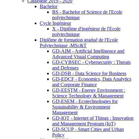
Catalogue 2019 - 2020
Bachelor
BS - Bachelor of Science de l'Ecole
polytechnique
Cycle Ingénieur
X - Diplôme d'ingénieur de l'Ecole
polytechnique
Diplôme de formation gradué de l'Ecole
Polytechnique -MSc&T
GD-AIM - Artificial Intelligence and
Advanced Visual Computing
GD-CYBSEC - Cybersecurity : Threats
and Defenses
GD-DSB - Data Science for Business
GD-EDCF - Economics, Data Analytics
and Corporate Finance
GD-EESTM - Energy Environment :
Science Technology & Management
GD-ESEM - Ecotechnologies for
Sustainability & Environment
Management
GD-IOT - Internet of Things : Innovation
and Management Program (IoT)
GD-SCUP - Smart Cities and Urban
Policy