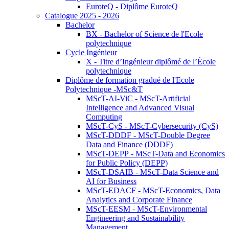
EuroteQ - Diplôme EuroteQ
Catalogue 2025 - 2026
Bachelor
BX - Bachelor of Science de l'Ecole
polytechnique
Cycle Ingénieur
X - Titre d’Ingénieur diplômé de l’École
polytechnique
Diplôme de formation gradué de l'Ecole
Polytechnique -MSc&T
MScT-AI-ViC - MScT-Artificial
Intelligence and Advanced Visual
Computing
MScT-CyS - MScT-Cybersecurity (CyS)
MScT-DDDF - MScT-Double Degree
Data and Finance (DDDF)
MScT-DEPP - MScT-Data and Economics
for Public Policy (DEPP)
MScT-DSAIB - MScT-Data Science and
AI for Business
MScT-EDACF - MScT-Economics, Data
Analytics and Corporate Finance
MScT-EESM - MScT-Environmental
Engineering and Sustainability
Management