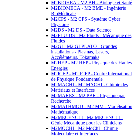
M2BIOHEA - M2 BH - Biologie et Santé
M2BIOMECA - M2 BME - Ingénierie
BioMédicale
M2CPS - M2 CPS - Système Cyber
Physique
M2DS - M2 DS - Data Science
M2FLUIDS - M2 Fluids - Mécanique des
Fluides
M2GI - M2 GI-PLATO - Grandes
installations - Plasmas, Lasers,
Accélérateurs, Tokamaks
M2HEP - M2 HEP - Physique des Hautes
Energies
M2ICFP - M2 ICFP - Centre International
de Physique Fondamentale
M2MACHI - M2 MACHI - Chimie des
Matériaux et Interfaces
M2MARES - M2 PBR - Physique par
Recherche
M2MATHMOD - M2 MM - Modélisation
Mathématique
M2MECENCLI - M2 MECENCLI -
Génie Mécanique pour les Cliniciens
M2MOCHI - M2 MoChI - Chimie
Moléculaire et Interfaces