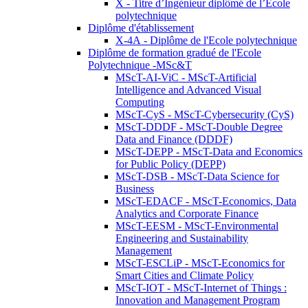
X - Titre d’Ingénieur diplômé de l’École
polytechnique
Diplôme d'établissement
X-4A - Diplôme de l'Ecole polytechnique
Diplôme de formation gradué de l'Ecole
Polytechnique -MSc&T
MScT-AI-ViC - MScT-Artificial
Intelligence and Advanced Visual
Computing
MScT-CyS - MScT-Cybersecurity (CyS)
MScT-DDDF - MScT-Double Degree
Data and Finance (DDDF)
MScT-DEPP - MScT-Data and Economics
for Public Policy (DEPP)
MScT-DSB - MScT-Data Science for
Business
MScT-EDACF - MScT-Economics, Data
Analytics and Corporate Finance
MScT-EESM - MScT-Environmental
Engineering and Sustainability
Management
MScT-ESCLiP - MScT-Economics for
Smart Cities and Climate Policy
MScT-IOT - MScT-Internet of Things :
Innovation and Management Program