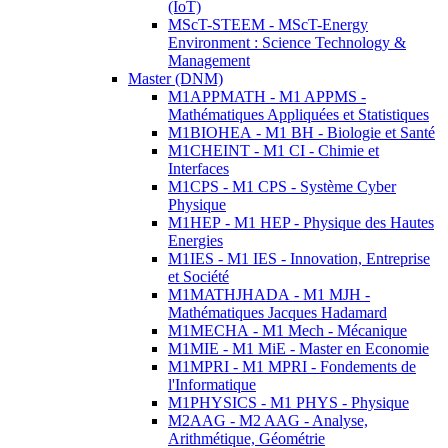
(IoT)
MScT-STEEM - MScT-Energy
Environment : Science Technology &
Management
Master (DNM)
M1APPMATH - M1 APPMS -
Mathématiques Appliquées et Statistiques
M1BIOHEA - M1 BH - Biologie et Santé
M1CHEINT - M1 CI - Chimie et
Interfaces
M1CPS - M1 CPS - Système Cyber
Physique
M1HEP - M1 HEP - Physique des Hautes
Energies
M1IES - M1 IES - Innovation, Entreprise
et Société
M1MATHJHADA - M1 MJH -
Mathématiques Jacques Hadamard
M1MECHA - M1 Mech - Mécanique
M1MIE - M1 MiE - Master en Economie
M1MPRI - M1 MPRI - Fondements de
l'Informatique
M1PHYSICS - M1 PHYS - Physique
M2AAG - M2 AAG - Analyse,
Arithmétique, Géométrie