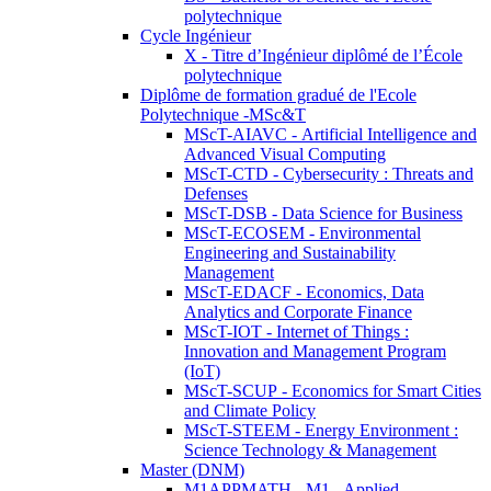
polytechnique
Cycle Ingénieur
X - Titre d’Ingénieur diplômé de l’École
polytechnique
Diplôme de formation gradué de l'Ecole
Polytechnique -MSc&T
MScT-AIAVC - Artificial Intelligence and
Advanced Visual Computing
MScT-CTD - Cybersecurity : Threats and
Defenses
MScT-DSB - Data Science for Business
MScT-ECOSEM - Environmental
Engineering and Sustainability
Management
MScT-EDACF - Economics, Data
Analytics and Corporate Finance
MScT-IOT - Internet of Things :
Innovation and Management Program
(IoT)
MScT-SCUP - Economics for Smart Cities
and Climate Policy
MScT-STEEM - Energy Environment :
Science Technology & Management
Master (DNM)
M1APPMATH - M1 - Applied