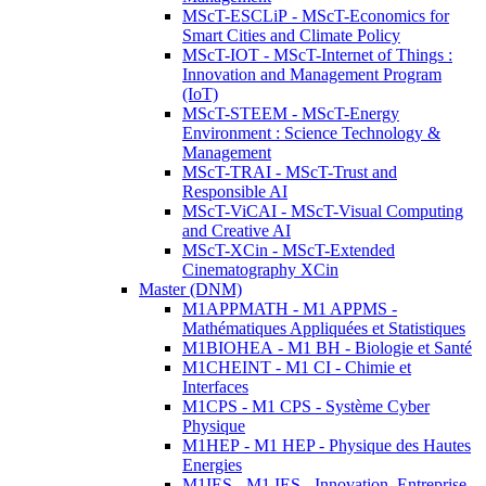
MScT-ESCLiP - MScT-Economics for
Smart Cities and Climate Policy
MScT-IOT - MScT-Internet of Things :
Innovation and Management Program
(IoT)
MScT-STEEM - MScT-Energy
Environment : Science Technology &
Management
MScT-TRAI - MScT-Trust and
Responsible AI
MScT-ViCAI - MScT-Visual Computing
and Creative AI
MScT-XCin - MScT-Extended
Cinematography XCin
Master (DNM)
M1APPMATH - M1 APPMS -
Mathématiques Appliquées et Statistiques
M1BIOHEA - M1 BH - Biologie et Santé
M1CHEINT - M1 CI - Chimie et
Interfaces
M1CPS - M1 CPS - Système Cyber
Physique
M1HEP - M1 HEP - Physique des Hautes
Energies
M1IES - M1 IES - Innovation, Entreprise