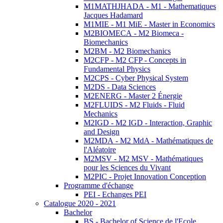
M1MATHJHADA - M1 - Mathematiques
Jacques Hadamard
M1MIE - M1 MiE - Master in Economics
M2BIOMECA - M2 Biomeca -
Biomechanics
M2BM - M2 Biomechanics
M2CFP - M2 CFP - Concepts in
Fundamental Physics
M2CPS - Cyber Physical System
M2DS - Data Sciences
M2ENERG - Master 2 Énergie
M2FLUIDS - M2 Fluids - Fluid
Mechanics
M2IGD - M2 IGD - Interaction, Graphic
and Design
M2MDA - M2 MdA - Mathématiques de
l'Aléatoire
M2MSV - M2 MSV - Mathématiques
pour les Sciences du Vivant
M2PIC - Projet Innovation Conception
Programme d'échange
PEI - Echanges PEI
Catalogue 2020 - 2021
Bachelor
BS - Bachelor of Science de l'Ecole