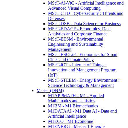
MScT-AI-ViC - Artificial Intelligence and
Advanced Visual Computing
MScT-CTD - Cybersecurity : Threats and
Defenses
MScT-DSB - Data Science for Business
MScT-EDACF - Economics, Data
Analytics and Corporate Finance
MScT-EESM - Environmental
Engineering and Sustainability
Management
MScT-ESCLiP - Economics for Smart
Cities and Climate Policy
MScT-IOT - Internet of Things :
Innovation and Management Program
(IoT)
MScT-STEEM - Energy Environment :
Science Technology & Management
Master (DNM)
M1APPMATH - M1 - Applied
Mathematics and statistics
M1BM - M1 Biomechanics
M1DATAAI - M1 Data AI - Data and
Artificial Intelligence
M1ECO - M1 Economie
M1ENERG - Master 1 Énergie