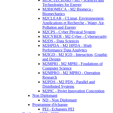
M1SCTECHNRJ - M1 - Sciences and
Technologies for Energy
M2BIOMECA - M2 Biomeca -
Biomechanics
M2CLEAR - CLimat, Environnement,
Applications et Recherche - Water, Air,
Pollution and Energy
M2CPS - Cyber Physical System
M2CYBER - M2 Cyber - Cybersecurity
M2DS - Data Sciences
M2HPDA - M2 HPDA - High
Performance Data Analytics
M2IGD - M2 IGD - Interaction, Graphic
and Design
M2MPRI - M2 MPRI - Foudations of
Computer Science
M2MPRO - M2 MPRO - Operation
Research
M2PDS - M2 PDS - Parallel and
Distributed Systems
M2PIC - Projet Innovation Conception
Non Diplomant
ND - Non Diplomant
Programme d'échange
PEI - Echanges PEI