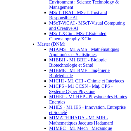
Environment : Science Technology &
Management
MScT-TRAI - MScT-Trust and
Responsible AI
MScT-ViCAI - MScT-Visual Computing
and Creative AI
MScT-XCin - MScT-Extended
Cinematography XCin
Master (DNM)
M1AMS - M1 AMS - Mathématiques
Appliquées et Statistiques
M1BBH - M1 BBH - Biologie,
Biotechnologie et Santé
M1BME - M1 BME - Ingénierie
BioMédicale
M1CHI - M1 CHI - Chimie et Interfaces
M1CPS - M1 CCSN - Maj. CPS -
Système Cyber Physique
M1HEP - M1 HEP - Physique des Hautes
Energies
M1IES - M1 IES - Innovation, Entreprise
et Société
M1MATHJHADA - M1 MJH -
Mathematiques Jacques Hadamard
M1MEC - M1 Mech - Mecanique