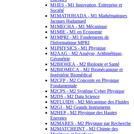
M1IES - M1 Innovation, Entreprise et
Société
M1MATHJHADA - M1 Mathématiques
Jacques Hadamard
M1MECHA - M1 Mécanique
M1MIE - M1 en Economie
M1MPRI - M1 Fondements de
l'Informatique MPRI
M1PHYSICS - M1 Physique
M2AAG - M2 Analyse, Arithmétique,
Géométrie
M2BIOHEA - M2 Biologie et Santé
M2BIOMECA - M2 Biomécanique et
Ingéniérie Biomédical
M2CFP - M2 Concepts en Physique
Fondamentale
M2CPS - M2 Système Cyber Physique
M2DS - M2 Data Science
M2FLUIDS - M2 Mécanique des Fluides
M2GI - M2 Grands Instruments
M2HEP - M2 Physique des Hautes
Energies
M2MARES - M2 Physique par Recherche
M2MATCHEINT - M2 Chimie des