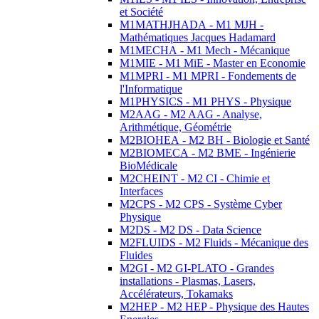
et Société
M1MATHJHADA - M1 MJH -
Mathématiques Jacques Hadamard
M1MECHA - M1 Mech - Mécanique
M1MIE - M1 MiE - Master en Economie
M1MPRI - M1 MPRI - Fondements de
l'Informatique
M1PHYSICS - M1 PHYS - Physique
M2AAG - M2 AAG - Analyse,
Arithmétique, Géométrie
M2BIOHEA - M2 BH - Biologie et Santé
M2BIOMECA - M2 BME - Ingénierie
BioMédicale
M2CHEINT - M2 CI - Chimie et
Interfaces
M2CPS - M2 CPS - Système Cyber
Physique
M2DS - M2 DS - Data Science
M2FLUIDS - M2 Fluids - Mécanique des
Fluides
M2GI - M2 GI-PLATO - Grandes
installations - Plasmas, Lasers,
Accélérateurs, Tokamaks
M2HEP - M2 HEP - Physique des Hautes