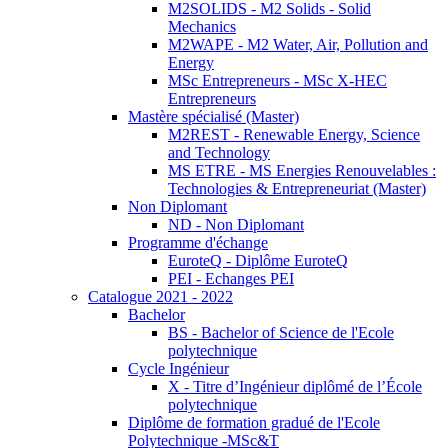
M2SOLIDS - M2 Solids - Solid
Mechanics
M2WAPE - M2 Water, Air, Pollution and
Energy
MSc Entrepreneurs - MSc X-HEC
Entrepreneurs
Mastère spécialisé (Master)
M2REST - Renewable Energy, Science
and Technology
MS ETRE - MS Energies Renouvelables :
Technologies & Entrepreneuriat (Master)
Non Diplomant
ND - Non Diplomant
Programme d'échange
EuroteQ - Diplôme EuroteQ
PEI - Echanges PEI
Catalogue 2021 - 2022
Bachelor
BS - Bachelor of Science de l'Ecole
polytechnique
Cycle Ingénieur
X - Titre d’Ingénieur diplômé de l’École
polytechnique
Diplôme de formation gradué de l'Ecole
Polytechnique -MSc&T