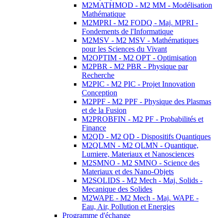
M2MATHMOD - M2 MM - Modélisation
Mathématique
M2MPRI - M2 FODQ - Maj. MPRI -
Fondements de l'Informatique
M2MSV - M2 MSV - Mathématiques
pour les Sciences du Vivant
M2OPTIM - M2 OPT - Optimisation
M2PBR - M2 PBR - Physique par
Recherche
M2PIC - M2 PIC - Projet Innovation
Conception
M2PPF - M2 PPF - Physique des Plasmas
et de la Fusion
M2PROBFIN - M2 PF - Probabilités et
Finance
M2QD - M2 QD - Dispositifs Quantiques
M2QLMN - M2 QLMN - Quantique,
Lumiere, Materiaux et Nanosciences
M2SMNO - M2 SMNO - Science des
Materiaux et des Nano-Objets
M2SOLIDS - M2 Mech - Maj. Solids -
Mecanique des Solides
M2WAPE - M2 Mech - Maj. WAPE -
Eau, Air, Pollution et Energies
Programme d'échange