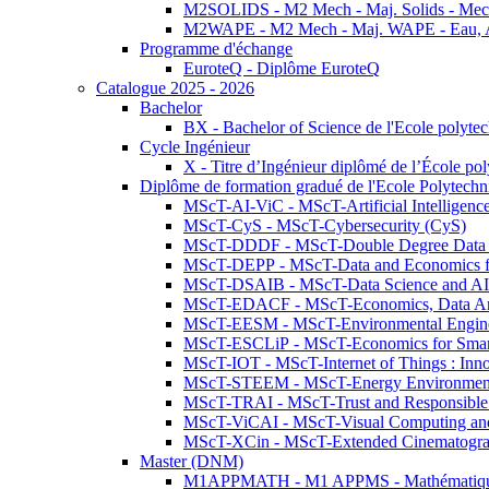
M2SOLIDS - M2 Mech - Maj. Solids - Meca
M2WAPE - M2 Mech - Maj. WAPE - Eau, Air
Programme d'échange
EuroteQ - Diplôme EuroteQ
Catalogue 2025 - 2026
Bachelor
BX - Bachelor of Science de l'Ecole polyte
Cycle Ingénieur
X - Titre d’Ingénieur diplômé de l’École po
Diplôme de formation gradué de l'Ecole Polytec
MScT-AI-ViC - MScT-Artificial Intelligen
MScT-CyS - MScT-Cybersecurity (CyS)
MScT-DDDF - MScT-Double Degree Data 
MScT-DEPP - MScT-Data and Economics fo
MScT-DSAIB - MScT-Data Science and AI 
MScT-EDACF - MScT-Economics, Data Anal
MScT-EESM - MScT-Environmental Enginee
MScT-ESCLiP - MScT-Economics for Smart 
MScT-IOT - MScT-Internet of Things : Inn
MScT-STEEM - MScT-Energy Environment 
MScT-TRAI - MScT-Trust and Responsible
MScT-ViCAI - MScT-Visual Computing and
MScT-XCin - MScT-Extended Cinematogr
Master (DNM)
M1APPMATH - M1 APPMS - Mathématiques A