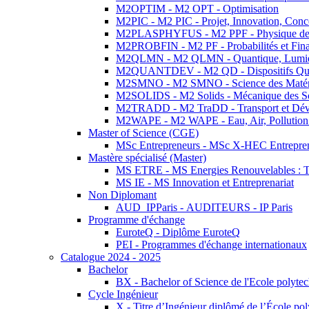
M2OPTIM - M2 OPT - Optimisation
M2PIC - M2 PIC - Projet, Innovation, Conc
M2PLASPHYFUS - M2 PPF - Physique des P
M2PROBFIN - M2 PF - Probabilités et Fin
M2QLMN - M2 QLMN - Quantique, Lumière
M2QUANTDEV - M2 QD - Dispositifs Qua
M2SMNO - M2 SMNO - Science des Matéri
M2SOLIDS - M2 Solids - Mécanique des So
M2TRADD - M2 TraDD - Transport et Dév
M2WAPE - M2 WAPE - Eau, Air, Pollution 
Master of Science (CGE)
MSc Entrepreneurs - MSc X-HEC Entrepre
Mastère spécialisé (Master)
MS ETRE - MS Energies Renouvelables : Tec
MS IE - MS Innovation et Entreprenariat
Non Diplomant
AUD_IPParis - AUDITEURS - IP Paris
Programme d'échange
EuroteQ - Diplôme EuroteQ
PEI - Programmes d'échange internationaux
Catalogue 2024 - 2025
Bachelor
BX - Bachelor of Science de l'Ecole polyte
Cycle Ingénieur
X - Titre d’Ingénieur diplômé de l’École po