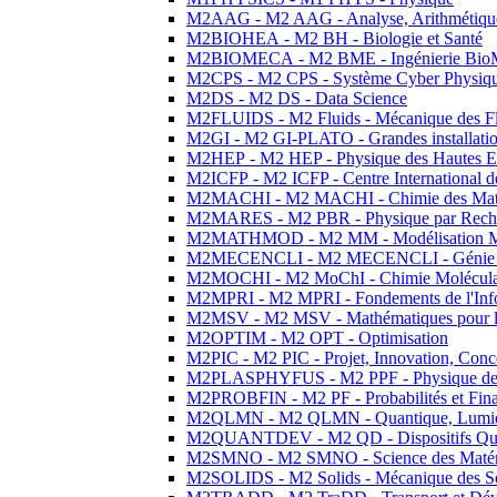
M2AAG - M2 AAG - Analyse, Arithmétique
M2BIOHEA - M2 BH - Biologie et Santé
M2BIOMECA - M2 BME - Ingénierie BioM
M2CPS - M2 CPS - Système Cyber Physiq
M2DS - M2 DS - Data Science
M2FLUIDS - M2 Fluids - Mécanique des Fl
M2GI - M2 GI-PLATO - Grandes installation
M2HEP - M2 HEP - Physique des Hautes E
M2ICFP - M2 ICFP - Centre International 
M2MACHI - M2 MACHI - Chimie des Matéri
M2MARES - M2 PBR - Physique par Rech
M2MATHMOD - M2 MM - Modélisation M
M2MECENCLI - M2 MECENCLI - Génie Méc
M2MOCHI - M2 MoChI - Chimie Moléculaire
M2MPRI - M2 MPRI - Fondements de l'Inf
M2MSV - M2 MSV - Mathématiques pour le
M2OPTIM - M2 OPT - Optimisation
M2PIC - M2 PIC - Projet, Innovation, Conc
M2PLASPHYFUS - M2 PPF - Physique des P
M2PROBFIN - M2 PF - Probabilités et Fin
M2QLMN - M2 QLMN - Quantique, Lumière
M2QUANTDEV - M2 QD - Dispositifs Qua
M2SMNO - M2 SMNO - Science des Matéri
M2SOLIDS - M2 Solids - Mécanique des So