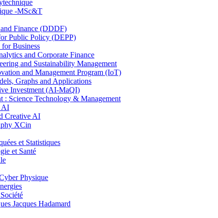
lytechnique
hnique -MSc&T
and Finance (DDDF)
r Public Policy (DEPP)
for Business
ytics and Corporate Finance
ring and Sustainability Management
ovation and Management Program (IoT)
ls, Graphs and Applications
ive Investment (AI-MaQI)
: Science Technology & Management
 AI
 Creative AI
aphy XCin
es et Statistiques
ie et Santé
le
Cyber Physique
nergies
 Société
es Jacques Hadamard