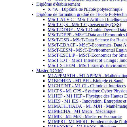
Diplôme d'établissement
X-4A - Diplôme de l'Ecole polytechnique
Diplôme de formation gradué de l'Ecole Polytec
MScT-AI-ViC - MScT-Artificial Intelligen
MScT-CyS - MScT-Cybersecurity (CyS)
MScT-DDDF - MScT-Double Degree Data 
MScT-DEPP - MScT-Data and Economics fo
MScT-DSB - MScT-Data Science for Busin
MScT-EDACF - MScT-Economics, Data Anal
MScT-EESM - MScT-Environmental Enginee
MScT-ESCLiP - MScT-Economics for Smart 
MScT-IOT - MScT-Internet of Things : Inn
MScT-STEEM - MScT-Energy Environment 
Master (DNM)
M1APPMATH - M1 APPMS - Mathématiques A
M1BIOHEA - M1 BH - Biologie et Santé
M1CHEINT - M1 CI - Chimie et Interfaces
M1CPS - M1 CPS - Système Cyber Physiq
M1HEP - M1 HEP - Physique des Hautes E
M1IES - M1 IES - Innovation, Entreprise et
M1MATHJHADA - M1 MJH - Mathématiqu
M1MECHA - M1 Mech - Mécanique
M1MIE - M1 MiE - Master en Economie
M1MPRI - M1 MPRI - Fondements de l'Inf
M1PHYSICS - M1 PHYS - Physique