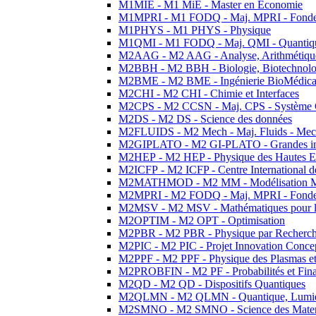
M1MIE - M1 MiE - Master en Economie
M1MPRI - M1 FODQ - Maj. MPRI - Fondeme
M1PHYS - M1 PHYS - Physique
M1QMI - M1 FODQ - Maj. QMI - Quantique
M2AAG - M2 AAG - Analyse, Arithmétique
M2BBH - M2 BBH - Biologie, Biotechnolog
M2BME - M2 BME - Ingénierie BioMédica
M2CHI - M2 CHI - Chimie et Interfaces
M2CPS - M2 CCSN - Maj. CPS - Système 
M2DS - M2 DS - Science des données
M2FLUIDS - M2 Mech - Maj. Fluids - Meca
M2GIPLATO - M2 GI-PLATO - Grandes instal
M2HEP - M2 HEP - Physique des Hautes E
M2ICFP - M2 ICFP - Centre International 
M2MATHMOD - M2 MM - Modélisation M
M2MPRI - M2 FODQ - Maj. MPRI - Fondeme
M2MSV - M2 MSV - Mathématiques pour le
M2OPTIM - M2 OPT - Optimisation
M2PBR - M2 PBR - Physique par Recherc
M2PIC - M2 PIC - Projet Innovation Conce
M2PPF - M2 PPF - Physique des Plasmas et
M2PROBFIN - M2 PF - Probabilités et Fin
M2QD - M2 QD - Dispositifs Quantiques
M2QLMN - M2 QLMN - Quantique, Lumiere
M2SMNO - M2 SMNO - Science des Materi