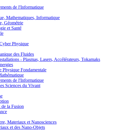
nts de l'Informatique
, Mathematiques, Informatique
, Géométrie
ie et Santé
le
Cyber Physique
nique des Fluides
lations - Plasmas, Lasers, Accélérateurs, Tokamaks
nergies
de Physique Fondamentale
athématique
nts de l'Informatique
s Sciences du Vivant
he
ption
 de la Fusion
ance
, Materiaux et Nanosciences
aux et des Nano-Objets