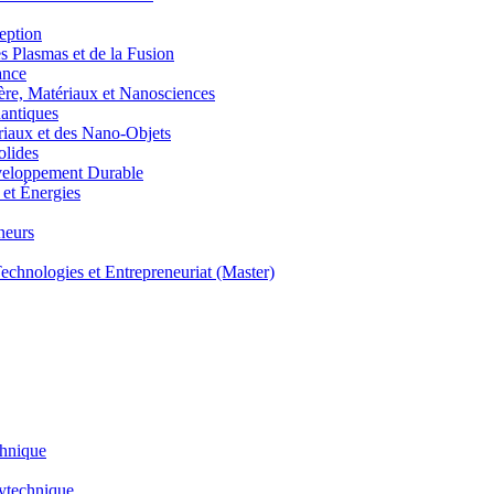
eption
lasmas et de la Fusion
ance
, Matériaux et Nanosciences
ntiques
aux et des Nano-Objets
lides
eloppement Durable
et Énergies
neurs
hnologies et Entrepreneuriat (Master)
chnique
lytechnique