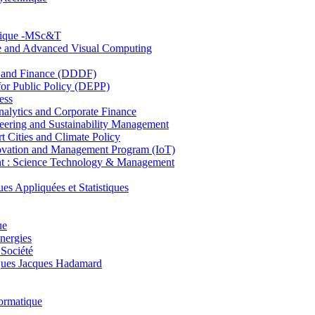
hnique -MSc&T
ce and Advanced Visual Computing
and Finance (DDDF)
r Public Policy (DEPP)
ess
ytics and Corporate Finance
ring and Sustainability Management
Cities and Climate Policy
ovation and Management Program (IoT)
: Science Technology & Management
ppliquées et Statistiques
ue
nergies
 Société
es Jacques Hadamard
ormatique