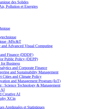
nique des Solides
, Pollution et Energies
chnique
lytechnique
hnique -MSc&T
ce and Advanced Visual Computing
and Finance (DDDF)
r Public Policy (DEPP)
for Business
ytics and Corporate Finance
ring and Sustainability Management
Cities and Climate Policy
ovation and Management Program (IoT)
: Science Technology & Management
 AI
 Creative AI
aphy XCin
ppliquées et Statistiques