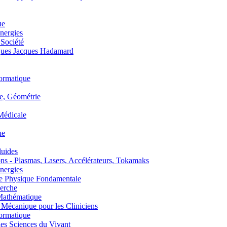
ue
nergies
 Société
es Jacques Hadamard
ormatique
, Géométrie
édicale
ue
uides
s - Plasmas, Lasers, Accélérateurs, Tokamaks
nergies
de Physique Fondamentale
erche
athématique
anique pour les Cliniciens
ormatique
s Sciences du Vivant