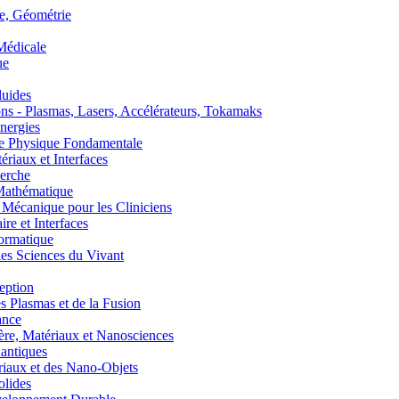
, Géométrie
édicale
ue
uides
s - Plasmas, Lasers, Accélérateurs, Tokamaks
nergies
de Physique Fondamentale
aux et Interfaces
erche
athématique
anique pour les Cliniciens
 et Interfaces
ormatique
s Sciences du Vivant
eption
lasmas et de la Fusion
ance
, Matériaux et Nanosciences
ntiques
aux et des Nano-Objets
lides