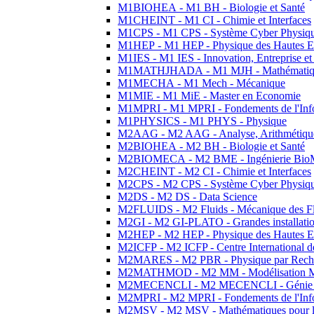
M1BIOHEA - M1 BH - Biologie et Santé
M1CHEINT - M1 CI - Chimie et Interfaces
M1CPS - M1 CPS - Système Cyber Physiq
M1HEP - M1 HEP - Physique des Hautes E
M1IES - M1 IES - Innovation, Entreprise et
M1MATHJHADA - M1 MJH - Mathématiqu
M1MECHA - M1 Mech - Mécanique
M1MIE - M1 MiE - Master en Economie
M1MPRI - M1 MPRI - Fondements de l'Inf
M1PHYSICS - M1 PHYS - Physique
M2AAG - M2 AAG - Analyse, Arithmétique
M2BIOHEA - M2 BH - Biologie et Santé
M2BIOMECA - M2 BME - Ingénierie BioM
M2CHEINT - M2 CI - Chimie et Interfaces
M2CPS - M2 CPS - Système Cyber Physiq
M2DS - M2 DS - Data Science
M2FLUIDS - M2 Fluids - Mécanique des Fl
M2GI - M2 GI-PLATO - Grandes installation
M2HEP - M2 HEP - Physique des Hautes E
M2ICFP - M2 ICFP - Centre International 
M2MARES - M2 PBR - Physique par Rech
M2MATHMOD - M2 MM - Modélisation M
M2MECENCLI - M2 MECENCLI - Génie Méc
M2MPRI - M2 MPRI - Fondements de l'Inf
M2MSV - M2 MSV - Mathématiques pour le