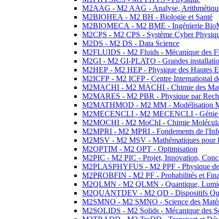
M2AAG - M2 AAG - Analyse, Arithmétique
M2BIOHEA - M2 BH - Biologie et Santé
M2BIOMECA - M2 BME - Ingénierie BioM
M2CPS - M2 CPS - Système Cyber Physiq
M2DS - M2 DS - Data Science
M2FLUIDS - M2 Fluids - Mécanique des Fl
M2GI - M2 GI-PLATO - Grandes installation
M2HEP - M2 HEP - Physique des Hautes E
M2ICFP - M2 ICFP - Centre International 
M2MACHI - M2 MACHI - Chimie des Matéri
M2MARES - M2 PBR - Physique par Rech
M2MATHMOD - M2 MM - Modélisation M
M2MECENCLI - M2 MECENCLI - Génie Méc
M2MOCHI - M2 MoChI - Chimie Moléculaire
M2MPRI - M2 MPRI - Fondements de l'Inf
M2MSV - M2 MSV - Mathématiques pour le
M2OPTIM - M2 OPT - Optimisation
M2PIC - M2 PIC - Projet, Innovation, Conc
M2PLASPHYFUS - M2 PPF - Physique des P
M2PROBFIN - M2 PF - Probabilités et Fin
M2QLMN - M2 QLMN - Quantique, Lumière
M2QUANTDEV - M2 QD - Dispositifs Qua
M2SMNO - M2 SMNO - Science des Matéri
M2SOLIDS - M2 Solids - Mécanique des So