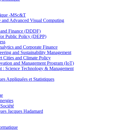
hnique -MSc&T
ce and Advanced Visual Computing
and Finance (DDDF)
r Public Policy (DEPP)
ess
ytics and Corporate Finance
ring and Sustainability Management
Cities and Climate Policy
ovation and Management Program (IoT)
: Science Technology & Management
ppliquées et Statistiques
ue
nergies
 Société
es Jacques Hadamard
ormatique