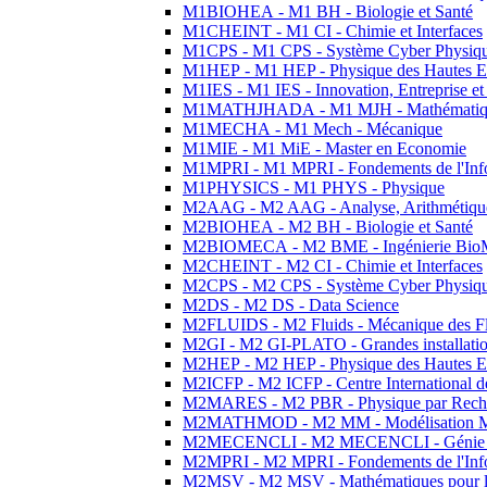
M1BIOHEA - M1 BH - Biologie et Santé
M1CHEINT - M1 CI - Chimie et Interfaces
M1CPS - M1 CPS - Système Cyber Physiq
M1HEP - M1 HEP - Physique des Hautes E
M1IES - M1 IES - Innovation, Entreprise et
M1MATHJHADA - M1 MJH - Mathématiqu
M1MECHA - M1 Mech - Mécanique
M1MIE - M1 MiE - Master en Economie
M1MPRI - M1 MPRI - Fondements de l'Inf
M1PHYSICS - M1 PHYS - Physique
M2AAG - M2 AAG - Analyse, Arithmétique
M2BIOHEA - M2 BH - Biologie et Santé
M2BIOMECA - M2 BME - Ingénierie BioM
M2CHEINT - M2 CI - Chimie et Interfaces
M2CPS - M2 CPS - Système Cyber Physiq
M2DS - M2 DS - Data Science
M2FLUIDS - M2 Fluids - Mécanique des Fl
M2GI - M2 GI-PLATO - Grandes installation
M2HEP - M2 HEP - Physique des Hautes E
M2ICFP - M2 ICFP - Centre International 
M2MARES - M2 PBR - Physique par Rech
M2MATHMOD - M2 MM - Modélisation M
M2MECENCLI - M2 MECENCLI - Génie Méc
M2MPRI - M2 MPRI - Fondements de l'Inf
M2MSV - M2 MSV - Mathématiques pour le