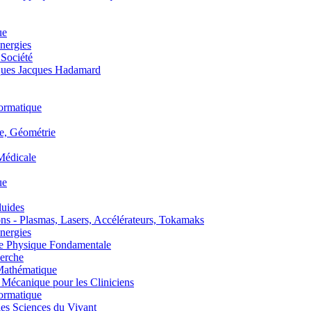
ue
nergies
 Société
es Jacques Hadamard
ormatique
, Géométrie
édicale
ue
uides
s - Plasmas, Lasers, Accélérateurs, Tokamaks
nergies
de Physique Fondamentale
erche
athématique
anique pour les Cliniciens
ormatique
s Sciences du Vivant