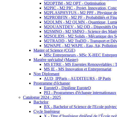
M2OPTIM - M2 OPT - Optimisation
M2PIC - M2 PIC - Projet, Innovation, Conc
M2PLASPHYFUS - M2 PPF - Physique des P
M2PROBFIN - M2 PF - Probabilités et Fin
M2QLMN - M2 QLMN - Quantique, Lumière
M2QUANTDEV - M2 QD - Dispositifs Qua
M2SMNO - M2 SMNO - Science des Matéri
M2SOLIDS - M2 Solids - Mécanique des So
M2TRADD - M2 TraDD - Transport et Dév
M2WAPE - M2 WAPE - Eau, Air, Pollution 
Master of Science (CGE)
MSc Entrepreneurs - MSc X-HEC Entrepre
Mastère spécialisé (Master)
MS ETRE - MS Energies Renouvelables : Tec
MS IE - MS Innovation et Entreprenariat
Non Diplomant
AUD_IPParis - AUDITEURS - IP Paris
Programme d'échange
EuroteQ - Diplôme EuroteQ
PEI - Programmes d'échange internationaux
Catalogue 2024 - 2025
Bachelor
BX - Bachelor of Science de l'Ecole polyte
Cycle Ingénieur
X - Titre d’Ingénieur diplômé de l’École po