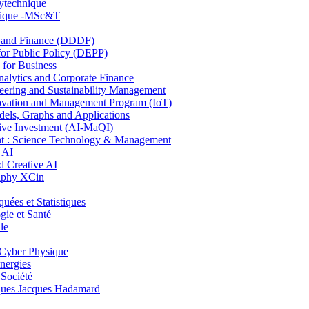
lytechnique
hnique -MSc&T
and Finance (DDDF)
r Public Policy (DEPP)
for Business
ytics and Corporate Finance
ring and Sustainability Management
ovation and Management Program (IoT)
ls, Graphs and Applications
ive Investment (AI-MaQI)
: Science Technology & Management
 AI
 Creative AI
aphy XCin
es et Statistiques
ie et Santé
le
Cyber Physique
nergies
 Société
es Jacques Hadamard