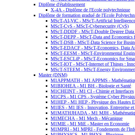
Diplôme d'établissement
X-4A - Diplôme de l'Ecole polytechnique
Diplôme de formation gradué de l'Ecole Polytec
MScT-AI-ViC - MScT-Artificial Intelligen
MScT-CyS - MScT-Cybersecurity (CyS)
MScT-DDDF - MScT-Double Degree Data 
MScT-DEPP - MScT-Data and Economics fo
MScT-DSB - MScT-Data Science for Busin
MScT-EDACF - MScT-Economics, Data Anal
MScT-EESM - MScT-Environmental Enginee
MScT-ESCLiP - MScT-Economics for Smart 
MScT-IOT - MScT-Internet of Things : Inn
MScT-STEEM - MScT-Energy Environment 
Master (DNM)
M1APPMATH - M1 APPMS - Mathématiques A
M1BIOHEA - M1 BH - Biologie et Santé
M1CHEINT - M1 CI - Chimie et Interfaces
M1CPS - M1 CPS - Système Cyber Physiq
M1HEP - M1 HEP - Physique des Hautes E
M1IES - M1 IES - Innovation, Entreprise et
M1MATHJHADA - M1 MJH - Mathématiqu
M1MECHA - M1 Mech - Mécanique
M1MIE - M1 MiE - Master en Economie
M1MPRI - M1 MPRI - Fondements de l'Inf
M1PHYSICS - M1 PHYS - Physique