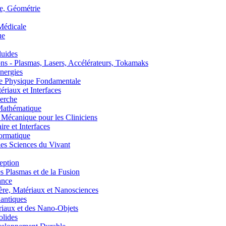
, Géométrie
édicale
ue
uides
s - Plasmas, Lasers, Accélérateurs, Tokamaks
nergies
de Physique Fondamentale
aux et Interfaces
erche
athématique
anique pour les Cliniciens
 et Interfaces
ormatique
s Sciences du Vivant
eption
lasmas et de la Fusion
ance
, Matériaux et Nanosciences
ntiques
aux et des Nano-Objets
lides