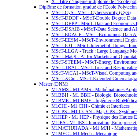
X - Titre d’Ingénieur diplômé de l’École po
Diplôme de formation gradué de l'Ecole Polytec
MScT-CyS - MScT-Cybersecurity (CyS)
MScT-DDDF - MScT-Double Degree Data 
MScT-DEPP - MScT-Data and Economics fo
MScT-DSAIB - MScT-Data Science and AI 
MScT-EDACF - MScT-Economics, Data Anal
MScT-EESM - MScT-Environmental Enginee
MScT-IOT - MScT-Internet of Things : Inn
MScT-LLGA - Track : Large Language Mode
MScT-MaQI - AI for Markets and Quantitat
MScT-STEEM - MScT-Energy Environment 
MScT-TRAI - MScT-Trust and Responsible
MScT-ViCAI - MScT-Visual Computing and
MScT-XCin - MScT-Extended Cinematogr
Master (DNM)
M1AMS - M1 AMS - Mathématiques Appliqué
M1BBH - M1 BBH - Biologie, Biotechnolog
M1BME - M1 BME - Ingénierie BioMédica
M1CHI - M1 CHI - Chimie et Interfaces
M1CPS - M1 CCSN - Maj. CPS - Système 
M1HEP - M1 HEP - Physique des Hautes E
M1IES - M1 IES - Innovation, Entreprise et
M1MATHJHADA - M1 MJH - Mathematiqu
M1MEC - M1 Mech - Mecanique