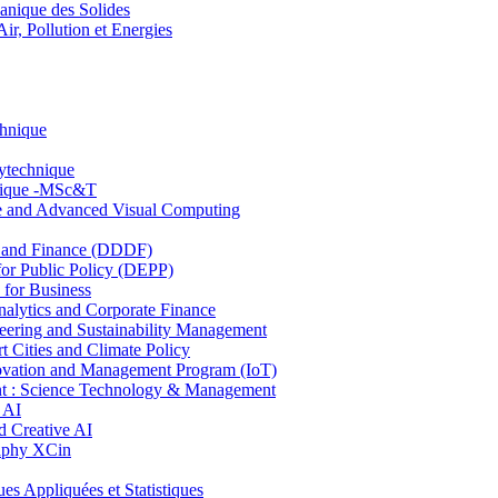
nique des Solides
, Pollution et Energies
chnique
lytechnique
hnique -MSc&T
ce and Advanced Visual Computing
and Finance (DDDF)
r Public Policy (DEPP)
for Business
ytics and Corporate Finance
ring and Sustainability Management
Cities and Climate Policy
ovation and Management Program (IoT)
: Science Technology & Management
 AI
 Creative AI
aphy XCin
ppliquées et Statistiques