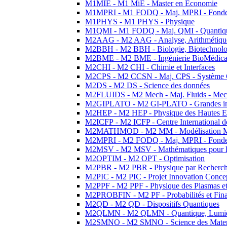
M1MIE - M1 MiE - Master en Economie
M1MPRI - M1 FODQ - Maj. MPRI - Fondeme
M1PHYS - M1 PHYS - Physique
M1QMI - M1 FODQ - Maj. QMI - Quantique
M2AAG - M2 AAG - Analyse, Arithmétique
M2BBH - M2 BBH - Biologie, Biotechnolog
M2BME - M2 BME - Ingénierie BioMédica
M2CHI - M2 CHI - Chimie et Interfaces
M2CPS - M2 CCSN - Maj. CPS - Système 
M2DS - M2 DS - Science des données
M2FLUIDS - M2 Mech - Maj. Fluids - Meca
M2GIPLATO - M2 GI-PLATO - Grandes instal
M2HEP - M2 HEP - Physique des Hautes E
M2ICFP - M2 ICFP - Centre International 
M2MATHMOD - M2 MM - Modélisation M
M2MPRI - M2 FODQ - Maj. MPRI - Fondeme
M2MSV - M2 MSV - Mathématiques pour le
M2OPTIM - M2 OPT - Optimisation
M2PBR - M2 PBR - Physique par Recherc
M2PIC - M2 PIC - Projet Innovation Conce
M2PPF - M2 PPF - Physique des Plasmas et
M2PROBFIN - M2 PF - Probabilités et Fin
M2QD - M2 QD - Dispositifs Quantiques
M2QLMN - M2 QLMN - Quantique, Lumiere
M2SMNO - M2 SMNO - Science des Materi