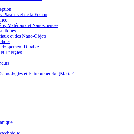
eption
lasmas et de la Fusion
ance
, Matériaux et Nanosciences
ntiques
aux et des Nano-Objets
lides
eloppement Durable
et Énergies
neurs
hnologies et Entrepreneuriat (Master)
chnique
lytechnique