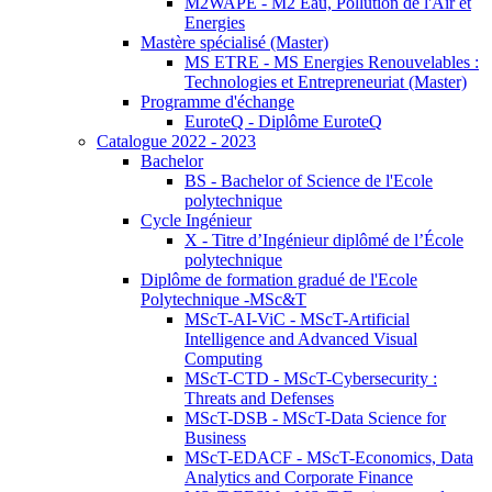
M2WAPE - M2 Eau, Pollution de l'Air et
Energies
Mastère spécialisé (Master)
MS ETRE - MS Energies Renouvelables :
Technologies et Entrepreneuriat (Master)
Programme d'échange
EuroteQ - Diplôme EuroteQ
Catalogue 2022 - 2023
Bachelor
BS - Bachelor of Science de l'Ecole
polytechnique
Cycle Ingénieur
X - Titre d’Ingénieur diplômé de l’École
polytechnique
Diplôme de formation gradué de l'Ecole
Polytechnique -MSc&T
MScT-AI-ViC - MScT-Artificial
Intelligence and Advanced Visual
Computing
MScT-CTD - MScT-Cybersecurity :
Threats and Defenses
MScT-DSB - MScT-Data Science for
Business
MScT-EDACF - MScT-Economics, Data
Analytics and Corporate Finance