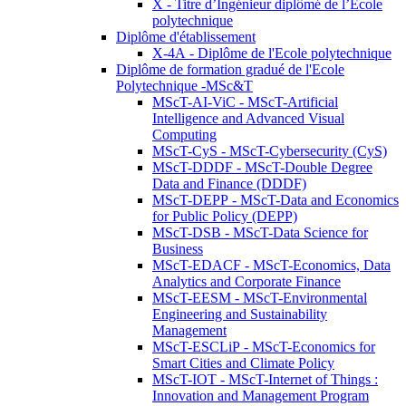
X - Titre d’Ingénieur diplômé de l’École
polytechnique
Diplôme d'établissement
X-4A - Diplôme de l'Ecole polytechnique
Diplôme de formation gradué de l'Ecole
Polytechnique -MSc&T
MScT-AI-ViC - MScT-Artificial
Intelligence and Advanced Visual
Computing
MScT-CyS - MScT-Cybersecurity (CyS)
MScT-DDDF - MScT-Double Degree
Data and Finance (DDDF)
MScT-DEPP - MScT-Data and Economics
for Public Policy (DEPP)
MScT-DSB - MScT-Data Science for
Business
MScT-EDACF - MScT-Economics, Data
Analytics and Corporate Finance
MScT-EESM - MScT-Environmental
Engineering and Sustainability
Management
MScT-ESCLiP - MScT-Economics for
Smart Cities and Climate Policy
MScT-IOT - MScT-Internet of Things :
Innovation and Management Program