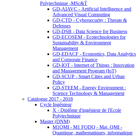
Polytechnique -MSc&T
GD-AIAVC - Artificial Intelligence and
Advanced Visual Computing
GD-CTD - Cybersecurity : Threats &
Defenses
GD-DSB - Data Science for Business
GD-ECOSEM - Ecotechnologies for
Sustainability & Environment
Management
GD-EDACF - Economics, Data Analytics
and Corporate Finance
GD-IOT - Internet of Things : Innovation
and Management Program (IoT)
GD-SCUP - Smart Cities and Urban
Policy
GD-STEEM - Energy Environment :
Science Technology & Management
Catalogue 2017 - 2018
Cycle Ingénieur
X - Diplôme d'ingénieur de l'Ecole
Polytechnique
Master (DNM)
M1QMI - M1 FODQ - Maj. QMI -
Quantique, mathematiques, informatique