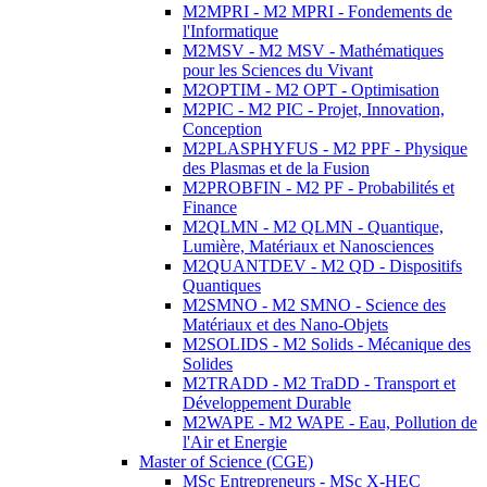
M2MPRI - M2 MPRI - Fondements de
l'Informatique
M2MSV - M2 MSV - Mathématiques
pour les Sciences du Vivant
M2OPTIM - M2 OPT - Optimisation
M2PIC - M2 PIC - Projet, Innovation,
Conception
M2PLASPHYFUS - M2 PPF - Physique
des Plasmas et de la Fusion
M2PROBFIN - M2 PF - Probabilités et
Finance
M2QLMN - M2 QLMN - Quantique,
Lumière, Matériaux et Nanosciences
M2QUANTDEV - M2 QD - Dispositifs
Quantiques
M2SMNO - M2 SMNO - Science des
Matériaux et des Nano-Objets
M2SOLIDS - M2 Solids - Mécanique des
Solides
M2TRADD - M2 TraDD - Transport et
Développement Durable
M2WAPE - M2 WAPE - Eau, Pollution de
l'Air et Energie
Master of Science (CGE)
MSc Entrepreneurs - MSc X-HEC