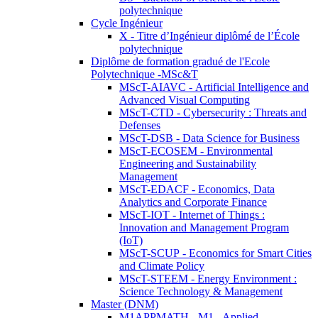
polytechnique
Cycle Ingénieur
X - Titre d’Ingénieur diplômé de l’École
polytechnique
Diplôme de formation gradué de l'Ecole
Polytechnique -MSc&T
MScT-AIAVC - Artificial Intelligence and
Advanced Visual Computing
MScT-CTD - Cybersecurity : Threats and
Defenses
MScT-DSB - Data Science for Business
MScT-ECOSEM - Environmental
Engineering and Sustainability
Management
MScT-EDACF - Economics, Data
Analytics and Corporate Finance
MScT-IOT - Internet of Things :
Innovation and Management Program
(IoT)
MScT-SCUP - Economics for Smart Cities
and Climate Policy
MScT-STEEM - Energy Environment :
Science Technology & Management
Master (DNM)
M1APPMATH - M1 - Applied