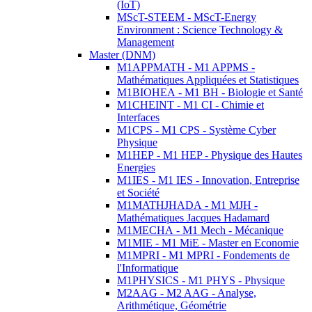
(IoT)
MScT-STEEM - MScT-Energy
Environment : Science Technology &
Management
Master (DNM)
M1APPMATH - M1 APPMS -
Mathématiques Appliquées et Statistiques
M1BIOHEA - M1 BH - Biologie et Santé
M1CHEINT - M1 CI - Chimie et
Interfaces
M1CPS - M1 CPS - Système Cyber
Physique
M1HEP - M1 HEP - Physique des Hautes
Energies
M1IES - M1 IES - Innovation, Entreprise
et Société
M1MATHJHADA - M1 MJH -
Mathématiques Jacques Hadamard
M1MECHA - M1 Mech - Mécanique
M1MIE - M1 MiE - Master en Economie
M1MPRI - M1 MPRI - Fondements de
l'Informatique
M1PHYSICS - M1 PHYS - Physique
M2AAG - M2 AAG - Analyse,
Arithmétique, Géométrie