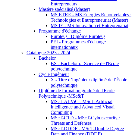
Entrepreneurs
Mastère spécialisé (Master)
MS ETRE - MS Energies Renouvelables :
Technologies et Entrepreneuriat (Master)
MS IE - MS Innovation et Entreprenariat
Programme d'échange
EuroteQ - Diplôme EuroteQ
PEI - Programmes d'échange
internationaux
Catalogue 2023 - 2024
Bachelor
BS - Bachelor of Science de l'Ecole
polytechnique
Cycle Ingénieur
X - Titre d’Ingénieur diplômé de l’École
polytechnique
Diplôme de formation gradué de l'Ecole
Polytechnique -MSc&T
MScT-AI-ViC - MScT-Artificial
Intelligence and Advanced Visual
Computing
MScT-CTD - MScT-Cybersecurity :
Threats and Defenses
MScT-DDDF - MScT-Double Degree
Data and Finance (DDDF)