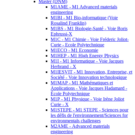
Master (DNM)
M1AME - M1 Advanced materials
engineering
M1BI - M1 Bio-informatique (Voie
Rosalind Franklin)
M1BS - M1 Biologie-Santé - Voie Boris
Ephrussi-X
M1C - M1 Chimie - Voie Fréderic Joliot-
Curie - Ecole Polytechnique
M1ECO - M1 Economie
M1HEP - M1 High Energy Physics
M1I - M1 Informatique - Voie Jacques
Herbrand - X
M1IESVIT - M1 Innovation, Entreprise, et
Société - Voie Innovation technologique
M1MAP - M1 Mathématiques et
Applications - Voie Jacques Hadamard -
École Polytechnique
M1P - M1 Physique - Voie Irène Joliot
Curie - X
M1STEPE - M1 STEPE - Sciences pour
les défis de l'environnement/Sciences for
environmentals challenges
M2AME - Advanced materials
engineering