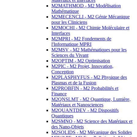
Matériaux et Interfaces
M2MATHMOD - M2 Modélisation
Mathématique
M2MECENCLI - M2 Génie Mécanique
pour les Cliniciens
M2MOCHI - M2 Chimie Moléculaire et
Interfaces
M2MPRI - M2 Fondements de
l'Informatique MPRI
M2MSV - M2 Mathématiques pour les
Sciences du Vivant
M2OPTIM - M2 Optimisation
M2PIC - M2 Projet, Innovation,
Conception
M2PLASPHYFUS - M2 Physique des
Plasmas et de la Fusion
M2PROBFIN - M2 Probabilités et
Finance
M2QNSLMT - M2 Quantique, Lumière,
Matériaux et Nanosciences
M2QUANTDEV - M2 Dispositifs
Quantiques
M2SMNO - M2 Science des Matériaux et
des Nano-Objets
M2SOLIDS - M2 Mécanique des Solides