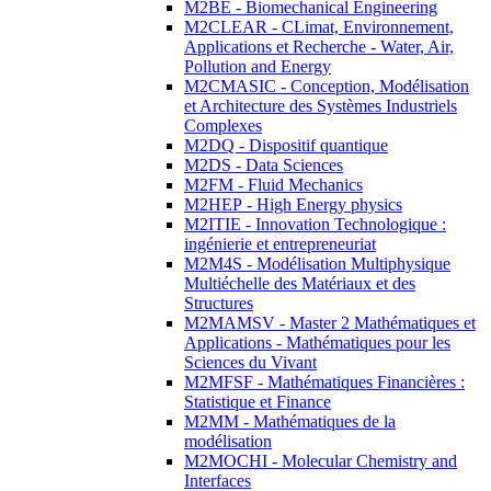
M2BE - Biomechanical Engineering
M2CLEAR - CLimat, Environnement,
Applications et Recherche - Water, Air,
Pollution and Energy
M2CMASIC - Conception, Modélisation
et Architecture des Systèmes Industriels
Complexes
M2DQ - Dispositif quantique
M2DS - Data Sciences
M2FM - Fluid Mechanics
M2HEP - High Energy physics
M2ITIE - Innovation Technologique :
ingénierie et entrepreneuriat
M2M4S - Modélisation Multiphysique
Multiéchelle des Matériaux et des
Structures
M2MAMSV - Master 2 Mathématiques et
Applications - Mathématiques pour les
Sciences du Vivant
M2MFSF - Mathématiques Financières :
Statistique et Finance
M2MM - Mathématiques de la
modélisation
M2MOCHI - Molecular Chemistry and
Interfaces