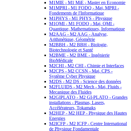
M1MIE - M1 MiE - Master en Economie
M1MPRI - M1 FODQ - Maj. MPRI -
Fondements de l'Informatique
M1PHYS - M1 PHYS - Physique
M1QMI - M1 FODQ - Maj. QMI -
Quantique, Mathematiques, Informatique
M2AAG - M2 AAG - Analyse,
Arithmétique, Géométrie
M2BBH - M2 BBH - Biologie,
Biotechnologie et Santé
M2BME - M2 BME - Ingénierie
BioMédicale
M2CHI - M2 CHI - Chimie et Interfaces
M2CPS - M2 CCSN - Maj. CPS -
Système Cyber Physique
M2DS - M2 DS - Science des données
M2FLUIDS - M2 Mech - Maj. Fluids -
Mecanique des Fluides
M2GIPLATO - M2 GI-PLATO - Grandes
installations - Plasmas, Lasers,
Accélérateurs, Tokamaks
M2HEP - M2 HEP - Physique des Hautes
Energies
M2ICFP - M2 ICFP - Centre International
de Physique Fondamentale