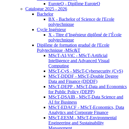
EuroteQ - Diplôme EuroteQ
Catalogue 2025 - 2026
Bachelor
BX - Bachelor of Science de l'Ecole
polytechnique
Cycle Ingénieur
X - Titre d’Ingénieur diplômé de l’École
polytechnique
Diplôme de formation gradué de l'Ecole
Polytechnique -MSc&T
MScT-AI-ViC - MScT-Artificial
Intelligence and Advanced Visual
Computing
MScT-CyS - MScT-Cybersecurity (CyS)
MScT-DDDF - MScT-Double Degree
Data and Finance (DDDF)
MScT-DEPP - MScT-Data and Economics
for Public Policy (DEPP)
MScT-DSAIB - MScT-Data Science and
AI for Business
MScT-EDACF - MScT-Economics, Data
Analytics and Corporate Finance
MScT-EESM - MScT-Environmental
Engineering and Sustainability
Management