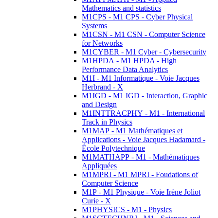
Mathematics and statistics
M1CPS - M1 CPS - Cyber Physical
Systems
M1CSN - M1 CSN - Computer Science
for Networks
M1CYBER - M1 Cyber - Cybersecurity
M1HPDA - M1 HPDA - High
Performance Data Analytics
M1I - M1 Informatique - Voie Jacques
Herbrand - X
M1IGD - M1 IGD - Interaction, Graphic
and Design
M1INTTRACPHY - M1 - International
Track in Physics
M1MAP - M1 Mathématiques et
Applications - Voie Jacques Hadamard -
École Polytechnique
M1MATHAPP - M1 - Mathématiques
Appliquées
M1MPRI - M1 MPRI - Foudations of
Computer Science
M1P - M1 Physique - Voie Irène Joliot
Curie - X
M1PHYSICS - M1 - Physics