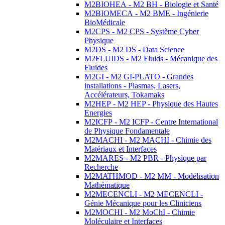
M2BIOHEA - M2 BH - Biologie et Santé
M2BIOMECA - M2 BME - Ingénierie
BioMédicale
M2CPS - M2 CPS - Système Cyber
Physique
M2DS - M2 DS - Data Science
M2FLUIDS - M2 Fluids - Mécanique des
Fluides
M2GI - M2 GI-PLATO - Grandes
installations - Plasmas, Lasers,
Accélérateurs, Tokamaks
M2HEP - M2 HEP - Physique des Hautes
Energies
M2ICFP - M2 ICFP - Centre International
de Physique Fondamentale
M2MACHI - M2 MACHI - Chimie des
Matériaux et Interfaces
M2MARES - M2 PBR - Physique par
Recherche
M2MATHMOD - M2 MM - Modélisation
Mathématique
M2MECENCLI - M2 MECENCLI -
Génie Mécanique pour les Cliniciens
M2MOCHI - M2 MoChI - Chimie
Moléculaire et Interfaces