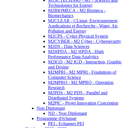
M1SCTECHNRJ - M1 - Sciences and
Technologies for Energy
M2BIOMECA - M2 Biomeca -
Biomechanics
M2CLEAR - CLimat, Environnement,
Applications et Recherche - Water, Air,
Pollution and Energy
M2CPS - Cyber Physical System
M2CYBER - M2 Cyber - Cybersecurity
M2DS - Data Sciences
M2HPDA - M2 HPDA - High
Performance Data Analytics
M2IGD - M2 IGD - Interaction, Graphic
and Design
M2MPRI - M2 MPRI - Foudations of
Computer Science
M2MPRO - M2 MPRO - Operation
Research
M2PDS - M2 PDS - Parallel and
Distributed Systems
M2PIC - Projet Innovation Conception
Non Diplomant
ND - Non Diplomant
Programme d'échange
PEI - Echanges PEI