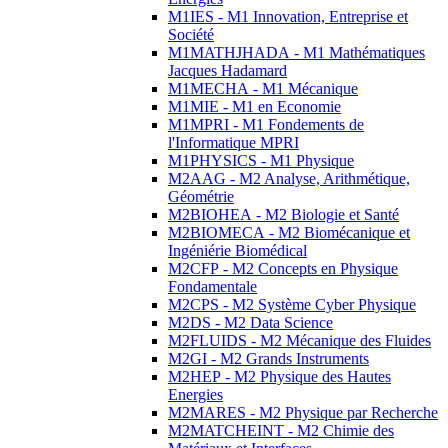
M1IES - M1 Innovation, Entreprise et
Société
M1MATHJHADA - M1 Mathématiques
Jacques Hadamard
M1MECHA - M1 Mécanique
M1MIE - M1 en Economie
M1MPRI - M1 Fondements de
l'Informatique MPRI
M1PHYSICS - M1 Physique
M2AAG - M2 Analyse, Arithmétique,
Géométrie
M2BIOHEA - M2 Biologie et Santé
M2BIOMECA - M2 Biomécanique et
Ingéniérie Biomédical
M2CFP - M2 Concepts en Physique
Fondamentale
M2CPS - M2 Système Cyber Physique
M2DS - M2 Data Science
M2FLUIDS - M2 Mécanique des Fluides
M2GI - M2 Grands Instruments
M2HEP - M2 Physique des Hautes
Energies
M2MARES - M2 Physique par Recherche
M2MATCHEINT - M2 Chimie des