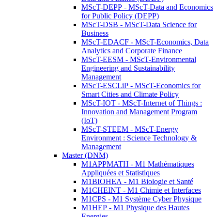
MScT-DEPP - MScT-Data and Economics
for Public Policy (DEPP)
MScT-DSB - MScT-Data Science for
Business
MScT-EDACF - MScT-Economics, Data
Analytics and Corporate Finance
MScT-EESM - MScT-Environmental
Engineering and Sustainability
Management
MScT-ESCLiP - MScT-Economics for
Smart Cities and Climate Policy
MScT-IOT - MScT-Internet of Things :
Innovation and Management Program
(IoT)
MScT-STEEM - MScT-Energy
Environment : Science Technology &
Management
Master (DNM)
M1APPMATH - M1 Mathématiques
Appliquées et Statistiques
M1BIOHEA - M1 Biologie et Santé
M1CHEINT - M1 Chimie et Interfaces
M1CPS - M1 Système Cyber Physique
M1HEP - M1 Physique des Hautes
Energies