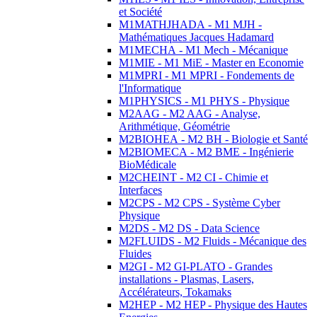
et Société
M1MATHJHADA - M1 MJH -
Mathématiques Jacques Hadamard
M1MECHA - M1 Mech - Mécanique
M1MIE - M1 MiE - Master en Economie
M1MPRI - M1 MPRI - Fondements de
l'Informatique
M1PHYSICS - M1 PHYS - Physique
M2AAG - M2 AAG - Analyse,
Arithmétique, Géométrie
M2BIOHEA - M2 BH - Biologie et Santé
M2BIOMECA - M2 BME - Ingénierie
BioMédicale
M2CHEINT - M2 CI - Chimie et
Interfaces
M2CPS - M2 CPS - Système Cyber
Physique
M2DS - M2 DS - Data Science
M2FLUIDS - M2 Fluids - Mécanique des
Fluides
M2GI - M2 GI-PLATO - Grandes
installations - Plasmas, Lasers,
Accélérateurs, Tokamaks
M2HEP - M2 HEP - Physique des Hautes