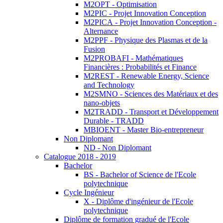
M2OPT - Optimisation
M2PIC - Projet Innovation Conception
M2PICA - Projet Innovation Conception -
Alternance
M2PPF - Physique des Plasmas et de la
Fusion
M2PROBAFI - Mathématiques
Financières : Probabilités et Finance
M2REST - Renewable Energy, Science
and Technology
M2SMNO - Sciences des Matériaux et des
nano-objets
M2TRADD - Transport et Développement
Durable - TRADD
MBIOENT - Master Bio-entrepreneur
Non Diplomant
ND - Non Diplomant
Catalogue 2018 - 2019
Bachelor
BS - Bachelor of Science de l'Ecole
polytechnique
Cycle Ingénieur
X - Diplôme d'ingénieur de l'Ecole
polytechnique
Diplôme de formation gradué de l'Ecole