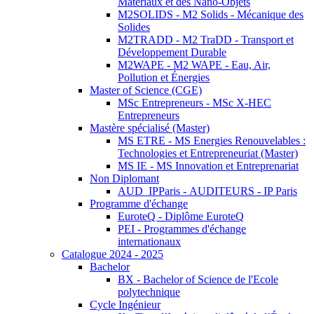
Matériaux et des Nano-Objets
M2SOLIDS - M2 Solids - Mécanique des
Solides
M2TRADD - M2 TraDD - Transport et
Développement Durable
M2WAPE - M2 WAPE - Eau, Air,
Pollution et Énergies
Master of Science (CGE)
MSc Entrepreneurs - MSc X-HEC
Entrepreneurs
Mastère spécialisé (Master)
MS ETRE - MS Energies Renouvelables :
Technologies et Entrepreneuriat (Master)
MS IE - MS Innovation et Entreprenariat
Non Diplomant
AUD_IPParis - AUDITEURS - IP Paris
Programme d'échange
EuroteQ - Diplôme EuroteQ
PEI - Programmes d'échange
internationaux
Catalogue 2024 - 2025
Bachelor
BX - Bachelor of Science de l'Ecole
polytechnique
Cycle Ingénieur