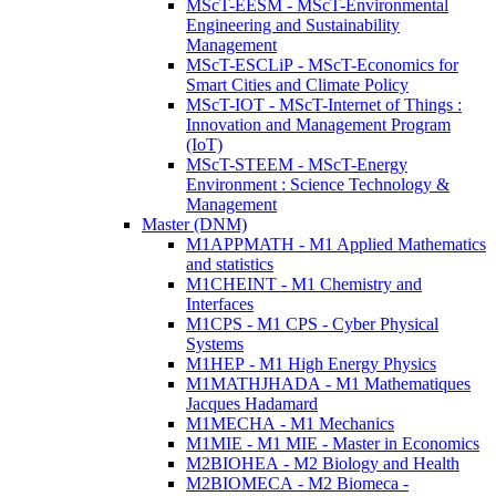
MScT-EESM - MScT-Environmental
Engineering and Sustainability
Management
MScT-ESCLiP - MScT-Economics for
Smart Cities and Climate Policy
MScT-IOT - MScT-Internet of Things :
Innovation and Management Program
(IoT)
MScT-STEEM - MScT-Energy
Environment : Science Technology &
Management
Master (DNM)
M1APPMATH - M1 Applied Mathematics
and statistics
M1CHEINT - M1 Chemistry and
Interfaces
M1CPS - M1 CPS - Cyber Physical
Systems
M1HEP - M1 High Energy Physics
M1MATHJHADA - M1 Mathematiques
Jacques Hadamard
M1MECHA - M1 Mechanics
M1MIE - M1 MIE - Master in Economics
M2BIOHEA - M2 Biology and Health
M2BIOMECA - M2 Biomeca -