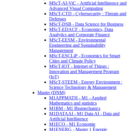
MScT-AI-ViC - Artificial Intelligence and
Advanced Visual Computing
MScT-CTD - Cybersecurity : Threats and
Defenses
MScT-DSB - Data Science for Business
MScT-EDACF - Economics, Data
Analytics and Corporate Finance
MScT-EESM - Environmental
Engineering and Sustainability
Management
MScT-ESCLiP - Economics for Smart
Cities and Climate Policy
MScT-IOT - Internet of Things :
Innovation and Management Program
(IoT)
MScT-STEEM - Energy Environment :
Science Technology & Management
Master (DNM)
M1APPMATH - M1 - Applied
Mathematics and statistics
M1BM - M1 Biomechanics
M1DATAAI - M1 Data AI - Data and
Artificial Intelligence
M1ECO - M1 Economie
M1ENERG - Master 1 Énergie