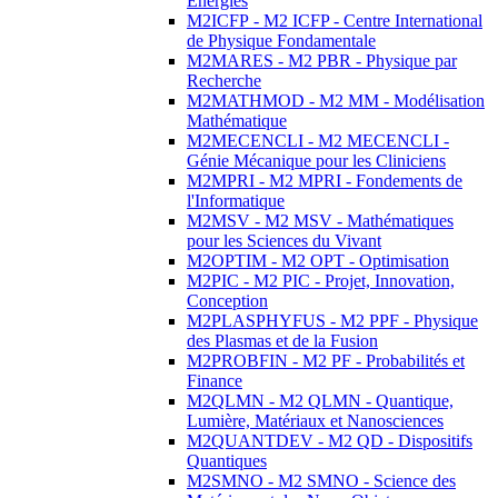
Energies
M2ICFP - M2 ICFP - Centre International
de Physique Fondamentale
M2MARES - M2 PBR - Physique par
Recherche
M2MATHMOD - M2 MM - Modélisation
Mathématique
M2MECENCLI - M2 MECENCLI -
Génie Mécanique pour les Cliniciens
M2MPRI - M2 MPRI - Fondements de
l'Informatique
M2MSV - M2 MSV - Mathématiques
pour les Sciences du Vivant
M2OPTIM - M2 OPT - Optimisation
M2PIC - M2 PIC - Projet, Innovation,
Conception
M2PLASPHYFUS - M2 PPF - Physique
des Plasmas et de la Fusion
M2PROBFIN - M2 PF - Probabilités et
Finance
M2QLMN - M2 QLMN - Quantique,
Lumière, Matériaux et Nanosciences
M2QUANTDEV - M2 QD - Dispositifs
Quantiques
M2SMNO - M2 SMNO - Science des