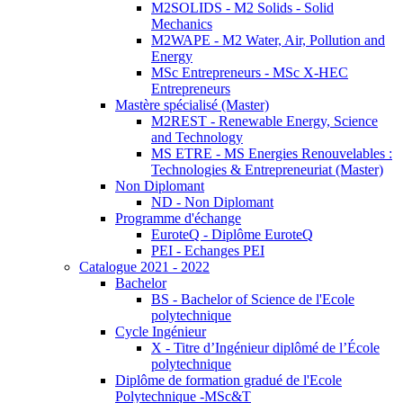
M2SOLIDS - M2 Solids - Solid
Mechanics
M2WAPE - M2 Water, Air, Pollution and
Energy
MSc Entrepreneurs - MSc X-HEC
Entrepreneurs
Mastère spécialisé (Master)
M2REST - Renewable Energy, Science
and Technology
MS ETRE - MS Energies Renouvelables :
Technologies & Entrepreneuriat (Master)
Non Diplomant
ND - Non Diplomant
Programme d'échange
EuroteQ - Diplôme EuroteQ
PEI - Echanges PEI
Catalogue 2021 - 2022
Bachelor
BS - Bachelor of Science de l'Ecole
polytechnique
Cycle Ingénieur
X - Titre d’Ingénieur diplômé de l’École
polytechnique
Diplôme de formation gradué de l'Ecole
Polytechnique -MSc&T