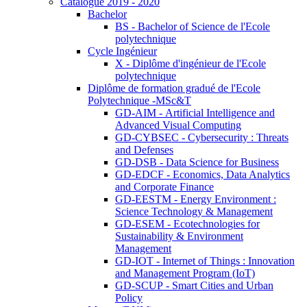
Catalogue 2019 - 2020
Bachelor
BS - Bachelor of Science de l'Ecole
polytechnique
Cycle Ingénieur
X - Diplôme d'ingénieur de l'Ecole
polytechnique
Diplôme de formation gradué de l'Ecole
Polytechnique -MSc&T
GD-AIM - Artificial Intelligence and
Advanced Visual Computing
GD-CYBSEC - Cybersecurity : Threats
and Defenses
GD-DSB - Data Science for Business
GD-EDCF - Economics, Data Analytics
and Corporate Finance
GD-EESTM - Energy Environment :
Science Technology & Management
GD-ESEM - Ecotechnologies for
Sustainability & Environment
Management
GD-IOT - Internet of Things : Innovation
and Management Program (IoT)
GD-SCUP - Smart Cities and Urban
Policy