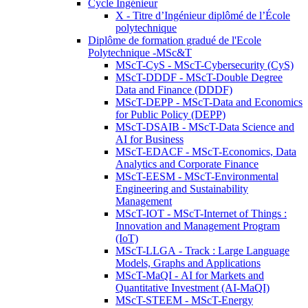
Cycle Ingénieur
X - Titre d’Ingénieur diplômé de l’École
polytechnique
Diplôme de formation gradué de l'Ecole
Polytechnique -MSc&T
MScT-CyS - MScT-Cybersecurity (CyS)
MScT-DDDF - MScT-Double Degree
Data and Finance (DDDF)
MScT-DEPP - MScT-Data and Economics
for Public Policy (DEPP)
MScT-DSAIB - MScT-Data Science and
AI for Business
MScT-EDACF - MScT-Economics, Data
Analytics and Corporate Finance
MScT-EESM - MScT-Environmental
Engineering and Sustainability
Management
MScT-IOT - MScT-Internet of Things :
Innovation and Management Program
(IoT)
MScT-LLGA - Track : Large Language
Models, Graphs and Applications
MScT-MaQI - AI for Markets and
Quantitative Investment (AI-MaQI)
MScT-STEEM - MScT-Energy