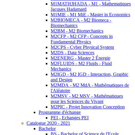
M1MATHJHADA - M1 - Mathematiques
Jacques Hadamard
M1MIE - M1 MiE - Master in Economics
M2BIOMECA - M2 Biomeca -
Biomechanics
M2BM - M2 Biomechanics
M2CFP - M2 CFP - Concepts in
Fundamental Physics
M2CPS - Cyber Physical System
M2DS - Data Sciences
M2ENERG - Master 2 Énergie
M2FLUIDS - M2 Fluids - Fluid
Mechanics
M2IGD - M2 IGD - Interaction, Graphic
and Design
M2MDA - M2 MdA - Mathématiques de
l'Aléatoire
M2MSV - M2 MSV - Mathématiques
pour les Sciences du Vivant
M2PIC - Projet Innovation Conception
Programme d'échange
PEI - Echanges PEI
Catalogue 2020 - 2021
Bachelor
BS - Bachelor of Science de l'Ecole