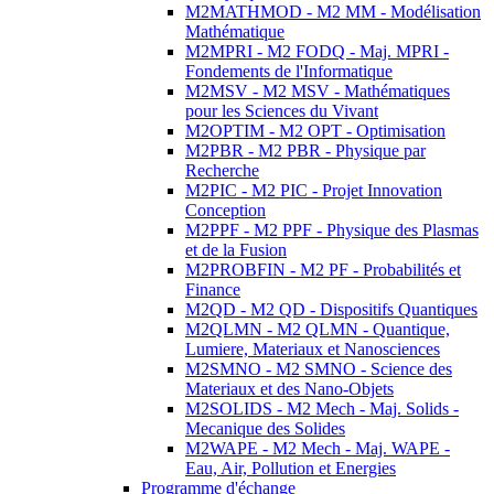
M2MATHMOD - M2 MM - Modélisation
Mathématique
M2MPRI - M2 FODQ - Maj. MPRI -
Fondements de l'Informatique
M2MSV - M2 MSV - Mathématiques
pour les Sciences du Vivant
M2OPTIM - M2 OPT - Optimisation
M2PBR - M2 PBR - Physique par
Recherche
M2PIC - M2 PIC - Projet Innovation
Conception
M2PPF - M2 PPF - Physique des Plasmas
et de la Fusion
M2PROBFIN - M2 PF - Probabilités et
Finance
M2QD - M2 QD - Dispositifs Quantiques
M2QLMN - M2 QLMN - Quantique,
Lumiere, Materiaux et Nanosciences
M2SMNO - M2 SMNO - Science des
Materiaux et des Nano-Objets
M2SOLIDS - M2 Mech - Maj. Solids -
Mecanique des Solides
M2WAPE - M2 Mech - Maj. WAPE -
Eau, Air, Pollution et Energies
Programme d'échange