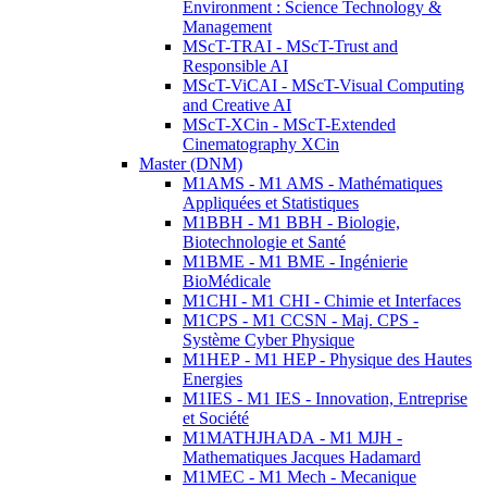
Environment : Science Technology &
Management
MScT-TRAI - MScT-Trust and
Responsible AI
MScT-ViCAI - MScT-Visual Computing
and Creative AI
MScT-XCin - MScT-Extended
Cinematography XCin
Master (DNM)
M1AMS - M1 AMS - Mathématiques
Appliquées et Statistiques
M1BBH - M1 BBH - Biologie,
Biotechnologie et Santé
M1BME - M1 BME - Ingénierie
BioMédicale
M1CHI - M1 CHI - Chimie et Interfaces
M1CPS - M1 CCSN - Maj. CPS -
Système Cyber Physique
M1HEP - M1 HEP - Physique des Hautes
Energies
M1IES - M1 IES - Innovation, Entreprise
et Société
M1MATHJHADA - M1 MJH -
Mathematiques Jacques Hadamard
M1MEC - M1 Mech - Mecanique