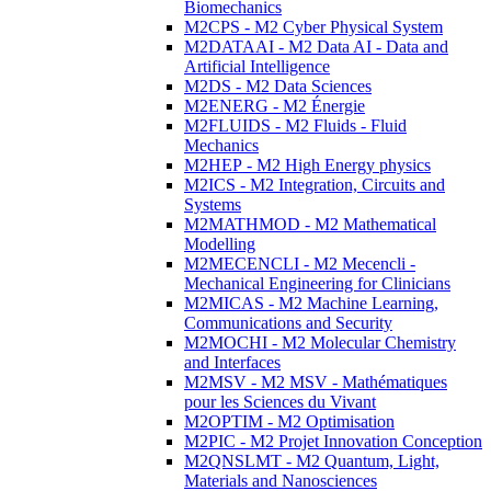
Biomechanics
M2CPS - M2 Cyber Physical System
M2DATAAI - M2 Data AI - Data and
Artificial Intelligence
M2DS - M2 Data Sciences
M2ENERG - M2 Énergie
M2FLUIDS - M2 Fluids - Fluid
Mechanics
M2HEP - M2 High Energy physics
M2ICS - M2 Integration, Circuits and
Systems
M2MATHMOD - M2 Mathematical
Modelling
M2MECENCLI - M2 Mecencli -
Mechanical Engineering for Clinicians
M2MICAS - M2 Machine Learning,
Communications and Security
M2MOCHI - M2 Molecular Chemistry
and Interfaces
M2MSV - M2 MSV - Mathématiques
pour les Sciences du Vivant
M2OPTIM - M2 Optimisation
M2PIC - M2 Projet Innovation Conception
M2QNSLMT - M2 Quantum, Light,
Materials and Nanosciences