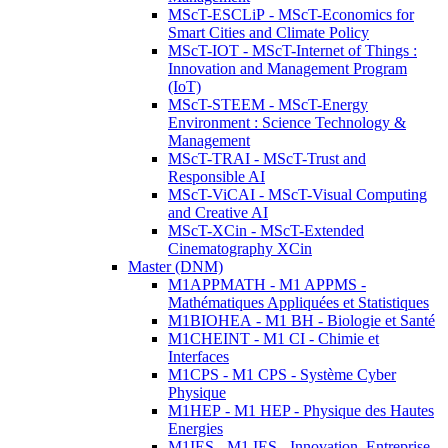
MScT-ESCLiP - MScT-Economics for
Smart Cities and Climate Policy
MScT-IOT - MScT-Internet of Things :
Innovation and Management Program
(IoT)
MScT-STEEM - MScT-Energy
Environment : Science Technology &
Management
MScT-TRAI - MScT-Trust and
Responsible AI
MScT-ViCAI - MScT-Visual Computing
and Creative AI
MScT-XCin - MScT-Extended
Cinematography XCin
Master (DNM)
M1APPMATH - M1 APPMS -
Mathématiques Appliquées et Statistiques
M1BIOHEA - M1 BH - Biologie et Santé
M1CHEINT - M1 CI - Chimie et
Interfaces
M1CPS - M1 CPS - Système Cyber
Physique
M1HEP - M1 HEP - Physique des Hautes
Energies
M1IES - M1 IES - Innovation, Entreprise