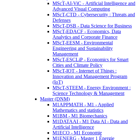
MScT-AI-ViC - Artificial Intelligence and
Advanced Visual Computing
MScT-CTD - Cybersecurity : Threats and
Defenses
MScT-DSB - Data Science for Business
MScT-EDACF - Economics, Data
Analytics and Corporate Finance
MScT-EESM - Environmental
Engineering and Sustainability
Management
MScT-ESCLiP - Economics for Smart
Cities and Climate Policy
MScT-IOT - Internet of Things :
Innovation and Management Program
(IoT)
MScT-STEEM - Energy Environment :
Science Technology & Management
Master (DNM)
M1APPMATH - M1 - Applied
Mathematics and statistics
M1BM - M1 Biomechanics
M1DATAAI - M1 Data AI - Data and
Artificial Intelligence
M1ECO - M1 Economie
M1ENERG - Master 1 Énergie