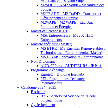
Matériaux et des Nano-Objets
M2SOLIDS - M2 Solids - Mécanique des
Solides
M2TRADD - M2 TraDD - Transport et
Développement Durable
M2WAPE - M2 WAPE - Eau, Air,
Pollution et Énergies
Master of Science (CGE)
MSc Entrepreneurs - MSc X-HEC
Entrepreneurs
Mastère spécialisé (Master)
MS ETRE - MS Energies Renouvelables :
Technologies et Entrepreneuriat (Master)
MS IE - MS Innovation et Entreprenariat
Non Diplomant
AUD_IPParis - AUDITEURS - IP Paris
Programme d'échange
EuroteQ - Diplôme EuroteQ
PEI - Programmes d'échange
internationaux
Catalogue 2024 - 2025
Bachelor
BX - Bachelor of Science de l'Ecole
polytechnique
Cycle Ingénieur