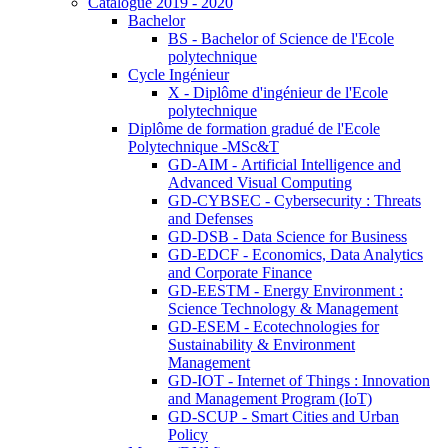
Catalogue 2019 - 2020
Bachelor
BS - Bachelor of Science de l'Ecole
polytechnique
Cycle Ingénieur
X - Diplôme d'ingénieur de l'Ecole
polytechnique
Diplôme de formation gradué de l'Ecole
Polytechnique -MSc&T
GD-AIM - Artificial Intelligence and
Advanced Visual Computing
GD-CYBSEC - Cybersecurity : Threats
and Defenses
GD-DSB - Data Science for Business
GD-EDCF - Economics, Data Analytics
and Corporate Finance
GD-EESTM - Energy Environment :
Science Technology & Management
GD-ESEM - Ecotechnologies for
Sustainability & Environment
Management
GD-IOT - Internet of Things : Innovation
and Management Program (IoT)
GD-SCUP - Smart Cities and Urban
Policy