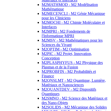
Matériaux et Interfaces
M2MATHMOD - M2 Modélisation
Mathématique
M2MECENCLI - M2 Génie Mécanique
pour les Cliniciens
M2MOCHI - M2 Chimie Moléculaire et
Interfaces
M2MPRI - M2 Fondements de
l'Informatique MPRI
M2MSV - M2 Mathématiques pour les
Sciences du Vivant
M2OPTIM - M2 Optimisation
M2PIC - M2 Projet, Innovation,
Conception
M2PLASPHYFUS - M2 Physique des
Plasmas et de la Fusion
M2PROBFIN - M2 Probabilités et
Finance
M2QNSLMT - M2 Quantique, Lumière,
Matériaux et Nanosciences
M2QUANTDEV - M2 Dispositifs
Quantiques
M2SMNO - M2 Science des Matériaux et
des Nano-Objets
M2SOLIDS - M2 Mécanique des Solides