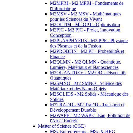
M2MPRI - M2 MPRI - Fondements de
l'Informatique
M2MSV - M2 MSV - Mathématiques
pour les Sciences du Vivant
M2OPTIM - M2 OPT - Optimisation
M2PIC - M2 PIC - Projet, Innovation,
Conception
M2PLASPHYFUS - M2 PPF - Physique
des Plasmas et de la Fusion
M2PROBFIN - M2 PF - Probabilités et
Finance
M2QLMN - M2 QLMN - Quantique,
Lumière, Matériaux et Nanosciences
M2QUANTDEV - M2 QD - Dispositifs
Quantiques
M2SMNO - M2 SMNO - Science des
Matériaux et des Nano-Objets
M2SOLIDS - M2 Solids - Mécanique des
Solides
M2TRADD - M2 TraDD - Transport et
Développement Durable
M2WAPE - M2 WAPE - Eau, Pollution de
l'Air et Energie
Master of Science (CGE)
MSc Entrepreneurs - MSc X-HEC