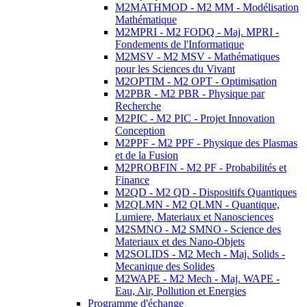
M2MATHMOD - M2 MM - Modélisation
Mathématique
M2MPRI - M2 FODQ - Maj. MPRI -
Fondements de l'Informatique
M2MSV - M2 MSV - Mathématiques
pour les Sciences du Vivant
M2OPTIM - M2 OPT - Optimisation
M2PBR - M2 PBR - Physique par
Recherche
M2PIC - M2 PIC - Projet Innovation
Conception
M2PPF - M2 PPF - Physique des Plasmas
et de la Fusion
M2PROBFIN - M2 PF - Probabilités et
Finance
M2QD - M2 QD - Dispositifs Quantiques
M2QLMN - M2 QLMN - Quantique,
Lumiere, Materiaux et Nanosciences
M2SMNO - M2 SMNO - Science des
Materiaux et des Nano-Objets
M2SOLIDS - M2 Mech - Maj. Solids -
Mecanique des Solides
M2WAPE - M2 Mech - Maj. WAPE -
Eau, Air, Pollution et Energies
Programme d'échange