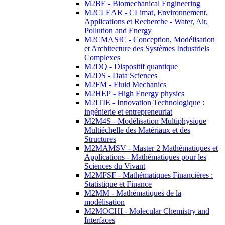
M2BE - Biomechanical Engineering
M2CLEAR - CLimat, Environnement,
Applications et Recherche - Water, Air,
Pollution and Energy
M2CMASIC - Conception, Modélisation
et Architecture des Systèmes Industriels
Complexes
M2DQ - Dispositif quantique
M2DS - Data Sciences
M2FM - Fluid Mechanics
M2HEP - High Energy physics
M2ITIE - Innovation Technologique :
ingénierie et entrepreneuriat
M2M4S - Modélisation Multiphysique
Multiéchelle des Matériaux et des
Structures
M2MAMSV - Master 2 Mathématiques et
Applications - Mathématiques pour les
Sciences du Vivant
M2MFSF - Mathématiques Financières :
Statistique et Finance
M2MM - Mathématiques de la
modélisation
M2MOCHI - Molecular Chemistry and
Interfaces