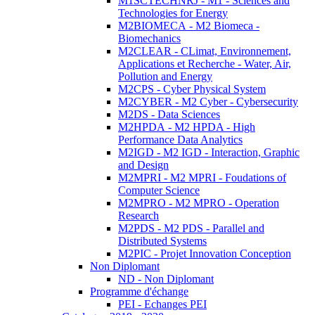
M1SCTECHNRJ - M1 - Sciences and
Technologies for Energy
M2BIOMECA - M2 Biomeca -
Biomechanics
M2CLEAR - CLimat, Environnement,
Applications et Recherche - Water, Air,
Pollution and Energy
M2CPS - Cyber Physical System
M2CYBER - M2 Cyber - Cybersecurity
M2DS - Data Sciences
M2HPDA - M2 HPDA - High
Performance Data Analytics
M2IGD - M2 IGD - Interaction, Graphic
and Design
M2MPRI - M2 MPRI - Foudations of
Computer Science
M2MPRO - M2 MPRO - Operation
Research
M2PDS - M2 PDS - Parallel and
Distributed Systems
M2PIC - Projet Innovation Conception
Non Diplomant
ND - Non Diplomant
Programme d'échange
PEI - Echanges PEI