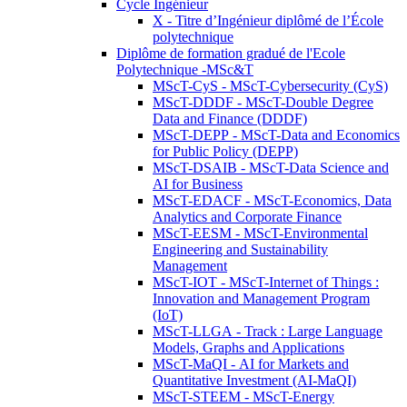
Cycle Ingénieur
X - Titre d’Ingénieur diplômé de l’École
polytechnique
Diplôme de formation gradué de l'Ecole
Polytechnique -MSc&T
MScT-CyS - MScT-Cybersecurity (CyS)
MScT-DDDF - MScT-Double Degree
Data and Finance (DDDF)
MScT-DEPP - MScT-Data and Economics
for Public Policy (DEPP)
MScT-DSAIB - MScT-Data Science and
AI for Business
MScT-EDACF - MScT-Economics, Data
Analytics and Corporate Finance
MScT-EESM - MScT-Environmental
Engineering and Sustainability
Management
MScT-IOT - MScT-Internet of Things :
Innovation and Management Program
(IoT)
MScT-LLGA - Track : Large Language
Models, Graphs and Applications
MScT-MaQI - AI for Markets and
Quantitative Investment (AI-MaQI)
MScT-STEEM - MScT-Energy