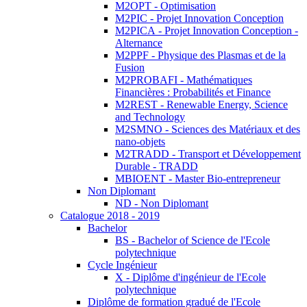
M2OPT - Optimisation
M2PIC - Projet Innovation Conception
M2PICA - Projet Innovation Conception -
Alternance
M2PPF - Physique des Plasmas et de la
Fusion
M2PROBAFI - Mathématiques
Financières : Probabilités et Finance
M2REST - Renewable Energy, Science
and Technology
M2SMNO - Sciences des Matériaux et des
nano-objets
M2TRADD - Transport et Développement
Durable - TRADD
MBIOENT - Master Bio-entrepreneur
Non Diplomant
ND - Non Diplomant
Catalogue 2018 - 2019
Bachelor
BS - Bachelor of Science de l'Ecole
polytechnique
Cycle Ingénieur
X - Diplôme d'ingénieur de l'Ecole
polytechnique
Diplôme de formation gradué de l'Ecole