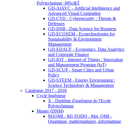
Polytechnique -MSc&T
GD-AIAVC - Artificial Intelligence and
Advanced Visual Computing
GD-CTD - Cybersecurity : Threats &
Defenses
GD-DSB - Data Science for Business
GD-ECOSEM - Ecotechnologies for
Sustainability & Environment
Management
GD-EDACF - Economics, Data Analytics
and Corporate Finance
GD-IOT - Internet of Things : Innovation
and Management Program (IoT)
GD-SCUP - Smart Cities and Urban
Policy
GD-STEEM - Energy Environment :
Science Technology & Management
Catalogue 2017 - 2018
Cycle Ingénieur
X - Diplôme d'ingénieur de l'Ecole
Polytechnique
Master (DNM)
M1QMI - M1 FODQ - Maj. QMI -
Quantique, mathematiques, informatique