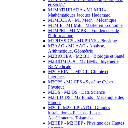
et Société
M1MATHJHADA - M1 MJH -
Mathématiques Jacques Hadamard
M1MECHA - M1 Mech - Mécanique
M1MIE - M1 MiE - Master en Economie
M1MPRI - M1 MPRI - Fondements de
l'Informatique
M1PHYSICS - M1 PHYS - Physique
M2AAG - M2 AAG - Analyse,
Arithmétique, Géométrie
M2BIOHEA - M2 BH - Biologie et Santé
M2BIOMECA - M2 BME - Ingénierie
BioMédicale
M2CHEINT - M2 CI - Chimie et
Interfaces
M2CPS - M2 CPS - Système Cyber
Physique
M2DS - M2 DS - Data Science
M2FLUIDS - M2 Fluids - Mécanique des
Fluides
M2GI - M2 GI-PLATO - Grandes
installations - Plasmas, Lasers,
Accélérateurs, Tokamaks
M2HEP - M2 HEP - Physique des Hautes