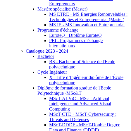
Entrepreneurs
Mastère spécialisé (Master)
MS ETRE - MS Energies Renouvelables :
Technologies et Entrepreneuriat (Master)
MS IE - MS Innovation et Entreprenariat
Programme d'échange
EuroteQ - Diplôme EuroteQ
PEI - Programmes d'échange
internationaux
Catalogue 2023 - 2024
Bachelor
BS - Bachelor of Science de l'Ecole
polytechnique
Cycle Ingénieur
X - Titre d’Ingénieur diplômé de l’École
polytechnique
Diplôme de formation gradué de l'Ecole
Polytechnique -MSc&T
MScT-AI-ViC - MScT-Artificial
Intelligence and Advanced Visual
Computing
MScT-CTD - MScT-Cybersecurity :
Threats and Defenses
MScT-DDDF - MScT-Double Degree
Data and Finance (DDDF)