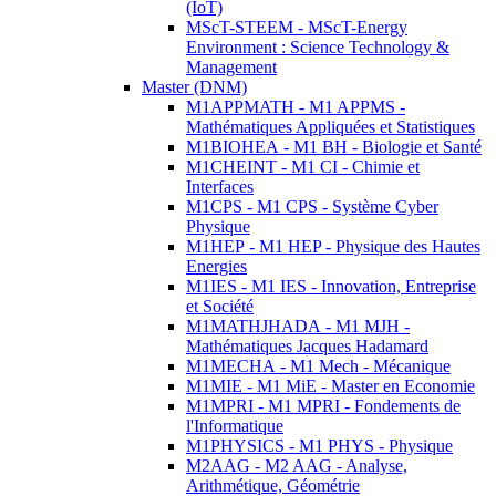
(IoT)
MScT-STEEM - MScT-Energy
Environment : Science Technology &
Management
Master (DNM)
M1APPMATH - M1 APPMS -
Mathématiques Appliquées et Statistiques
M1BIOHEA - M1 BH - Biologie et Santé
M1CHEINT - M1 CI - Chimie et
Interfaces
M1CPS - M1 CPS - Système Cyber
Physique
M1HEP - M1 HEP - Physique des Hautes
Energies
M1IES - M1 IES - Innovation, Entreprise
et Société
M1MATHJHADA - M1 MJH -
Mathématiques Jacques Hadamard
M1MECHA - M1 Mech - Mécanique
M1MIE - M1 MiE - Master en Economie
M1MPRI - M1 MPRI - Fondements de
l'Informatique
M1PHYSICS - M1 PHYS - Physique
M2AAG - M2 AAG - Analyse,
Arithmétique, Géométrie