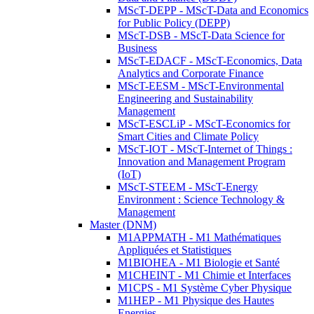
MScT-DEPP - MScT-Data and Economics
for Public Policy (DEPP)
MScT-DSB - MScT-Data Science for
Business
MScT-EDACF - MScT-Economics, Data
Analytics and Corporate Finance
MScT-EESM - MScT-Environmental
Engineering and Sustainability
Management
MScT-ESCLiP - MScT-Economics for
Smart Cities and Climate Policy
MScT-IOT - MScT-Internet of Things :
Innovation and Management Program
(IoT)
MScT-STEEM - MScT-Energy
Environment : Science Technology &
Management
Master (DNM)
M1APPMATH - M1 Mathématiques
Appliquées et Statistiques
M1BIOHEA - M1 Biologie et Santé
M1CHEINT - M1 Chimie et Interfaces
M1CPS - M1 Système Cyber Physique
M1HEP - M1 Physique des Hautes
Energies