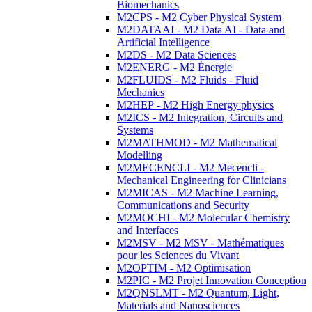
Biomechanics
M2CPS - M2 Cyber Physical System
M2DATAAI - M2 Data AI - Data and
Artificial Intelligence
M2DS - M2 Data Sciences
M2ENERG - M2 Énergie
M2FLUIDS - M2 Fluids - Fluid
Mechanics
M2HEP - M2 High Energy physics
M2ICS - M2 Integration, Circuits and
Systems
M2MATHMOD - M2 Mathematical
Modelling
M2MECENCLI - M2 Mecencli -
Mechanical Engineering for Clinicians
M2MICAS - M2 Machine Learning,
Communications and Security
M2MOCHI - M2 Molecular Chemistry
and Interfaces
M2MSV - M2 MSV - Mathématiques
pour les Sciences du Vivant
M2OPTIM - M2 Optimisation
M2PIC - M2 Projet Innovation Conception
M2QNSLMT - M2 Quantum, Light,
Materials and Nanosciences