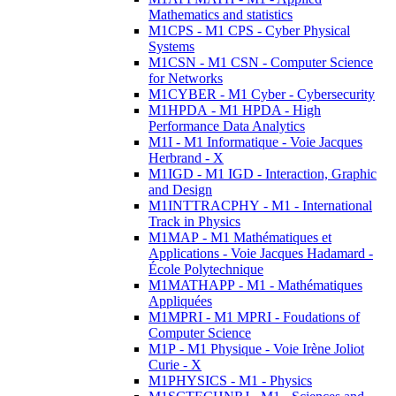
Mathematics and statistics
M1CPS - M1 CPS - Cyber Physical
Systems
M1CSN - M1 CSN - Computer Science
for Networks
M1CYBER - M1 Cyber - Cybersecurity
M1HPDA - M1 HPDA - High
Performance Data Analytics
M1I - M1 Informatique - Voie Jacques
Herbrand - X
M1IGD - M1 IGD - Interaction, Graphic
and Design
M1INTTRACPHY - M1 - International
Track in Physics
M1MAP - M1 Mathématiques et
Applications - Voie Jacques Hadamard -
École Polytechnique
M1MATHAPP - M1 - Mathématiques
Appliquées
M1MPRI - M1 MPRI - Foudations of
Computer Science
M1P - M1 Physique - Voie Irène Joliot
Curie - X
M1PHYSICS - M1 - Physics