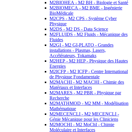
M2BIOHEA - M2 BH - Biologie et Santé
M2BIOMECA - M2 BME - Ingénierie
BioMédicale
M2CPS - M2 CPS - Système Cyber
Physique
M2DS - M2 DS - Data Science
M2FLUIDS - M2 Fluids - Mécanique des
Fluides
M2GI - M2 GI-PLATO - Grandes
installations - Plasmas, Lasers,
Accélérateurs, Tokamaks
M2HEP - M2 HEP - Physique des Hautes
Energies
M2ICFP - M2 ICFP - Centre International
de Physique Fondamentale
M2MACHI - M2 MACHI - Chimie des
Matériaux et Interfaces
M2MARES - M2 PBR - Physique par
Recherche
M2MATHMOD - M2 MM - Modélisation
Mathématique
M2MECENCLI - M2 MECENCLI -
Génie Mécanique pour les Cliniciens
M2MOCHI - M2 MoChI - Chimie
Moléculaire et Interfaces