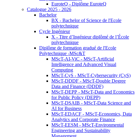
EuroteQ - Diplôme EuroteQ
Catalogue 2025 - 2026
Bachelor
BX - Bachelor of Science de l'Ecole
polytechnique
Cycle Ingénieur
X - Titre d’Ingénieur diplômé de l’École
polytechnique
Diplôme de formation gradué de l'Ecole
Polytechnique -MSc&T
MScT-AI-ViC - MScT-Artificial
Intelligence and Advanced Visual
Computing
MScT-CyS - MScT-Cybersecurity (CyS)
MScT-DDDF - MScT-Double Degree
Data and Finance (DDDF)
MScT-DEPP - MScT-Data and Economics
for Public Policy (DEPP)
MScT-DSAIB - MScT-Data Science and
AI for Business
MScT-EDACF - MScT-Economics, Data
Analytics and Corporate Finance
MScT-EESM - MScT-Environmental
Engineering and Sustainability
Management