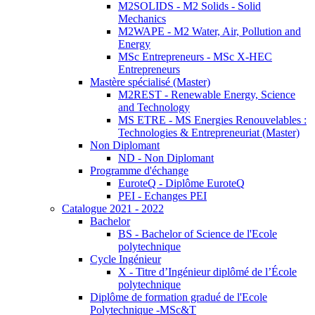
M2SOLIDS - M2 Solids - Solid
Mechanics
M2WAPE - M2 Water, Air, Pollution and
Energy
MSc Entrepreneurs - MSc X-HEC
Entrepreneurs
Mastère spécialisé (Master)
M2REST - Renewable Energy, Science
and Technology
MS ETRE - MS Energies Renouvelables :
Technologies & Entrepreneuriat (Master)
Non Diplomant
ND - Non Diplomant
Programme d'échange
EuroteQ - Diplôme EuroteQ
PEI - Echanges PEI
Catalogue 2021 - 2022
Bachelor
BS - Bachelor of Science de l'Ecole
polytechnique
Cycle Ingénieur
X - Titre d’Ingénieur diplômé de l’École
polytechnique
Diplôme de formation gradué de l'Ecole
Polytechnique -MSc&T