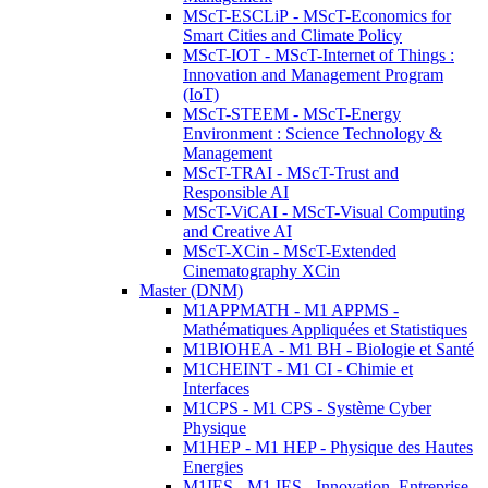
MScT-ESCLiP - MScT-Economics for
Smart Cities and Climate Policy
MScT-IOT - MScT-Internet of Things :
Innovation and Management Program
(IoT)
MScT-STEEM - MScT-Energy
Environment : Science Technology &
Management
MScT-TRAI - MScT-Trust and
Responsible AI
MScT-ViCAI - MScT-Visual Computing
and Creative AI
MScT-XCin - MScT-Extended
Cinematography XCin
Master (DNM)
M1APPMATH - M1 APPMS -
Mathématiques Appliquées et Statistiques
M1BIOHEA - M1 BH - Biologie et Santé
M1CHEINT - M1 CI - Chimie et
Interfaces
M1CPS - M1 CPS - Système Cyber
Physique
M1HEP - M1 HEP - Physique des Hautes
Energies
M1IES - M1 IES - Innovation, Entreprise