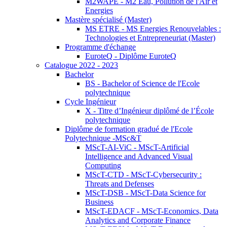
M2WAPE - M2 Eau, Pollution de l'Air et
Energies
Mastère spécialisé (Master)
MS ETRE - MS Energies Renouvelables :
Technologies et Entrepreneuriat (Master)
Programme d'échange
EuroteQ - Diplôme EuroteQ
Catalogue 2022 - 2023
Bachelor
BS - Bachelor of Science de l'Ecole
polytechnique
Cycle Ingénieur
X - Titre d’Ingénieur diplômé de l’École
polytechnique
Diplôme de formation gradué de l'Ecole
Polytechnique -MSc&T
MScT-AI-ViC - MScT-Artificial
Intelligence and Advanced Visual
Computing
MScT-CTD - MScT-Cybersecurity :
Threats and Defenses
MScT-DSB - MScT-Data Science for
Business
MScT-EDACF - MScT-Economics, Data
Analytics and Corporate Finance