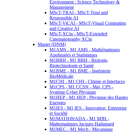
Environment : Science Technology &
Management
MScT-TRAI - MScT-Trust and
Responsible AI
MScT-ViCAI - MScT-Visual Computing
and Creative AI
MScT-XCin - MScT-Extended
Cinematography XCin
Master (DNM)
M1AMS - M1 AMS - Mathématiques
Appliquées et Statistiques
M1BBH - M1 BBH - Biologie,
Biotechnologie et Santé
M1BME - M1 BME - Ingénierie
BioMédicale
M1CHI - M1 CHI - Chimie et Interfaces
M1CPS - M1 CCSN - Maj. CPS -
Système Cyber Physique
M1HEP - M1 HEP - Physique des Hautes
Energies
M1IES - M1 IES - Innovation, Entreprise
et Société
M1MATHJHADA - M1 MJH -
Mathematiques Jacques Hadamard
M1MEC - M1 Mech - Mecanique