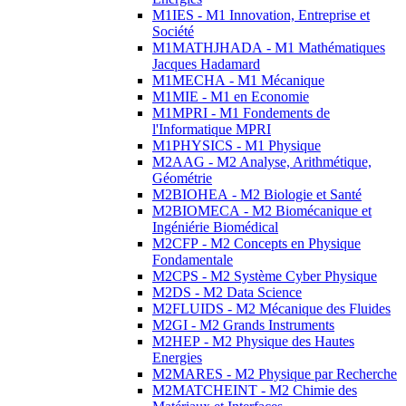
M1IES - M1 Innovation, Entreprise et
Société
M1MATHJHADA - M1 Mathématiques
Jacques Hadamard
M1MECHA - M1 Mécanique
M1MIE - M1 en Economie
M1MPRI - M1 Fondements de
l'Informatique MPRI
M1PHYSICS - M1 Physique
M2AAG - M2 Analyse, Arithmétique,
Géométrie
M2BIOHEA - M2 Biologie et Santé
M2BIOMECA - M2 Biomécanique et
Ingéniérie Biomédical
M2CFP - M2 Concepts en Physique
Fondamentale
M2CPS - M2 Système Cyber Physique
M2DS - M2 Data Science
M2FLUIDS - M2 Mécanique des Fluides
M2GI - M2 Grands Instruments
M2HEP - M2 Physique des Hautes
Energies
M2MARES - M2 Physique par Recherche
M2MATCHEINT - M2 Chimie des