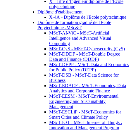
X - Titre d’Ingénieur diplômé de l’École
polytechnique
Diplôme d'établissement
X-4A - Diplôme de l'Ecole polytechnique
Diplôme de formation gradué de l'Ecole
Polytechnique -MSc&T
MScT-AI-ViC - MScT-Artificial
Intelligence and Advanced Visual
Computing
MScT-CyS - MScT-Cybersecurity (CyS)
MScT-DDDF - MScT-Double Degree
Data and Finance (DDDF)
MScT-DEPP - MScT-Data and Economics
for Public Policy (DEPP)
MScT-DSB - MScT-Data Science for
Business
MScT-EDACF - MScT-Economics, Data
Analytics and Corporate Finance
MScT-EESM - MScT-Environmental
Engineering and Sustainability
Management
MScT-ESCLiP - MScT-Economics for
Smart Cities and Climate Policy
MScT-IOT - MScT-Internet of Things :
Innovation and Management Program