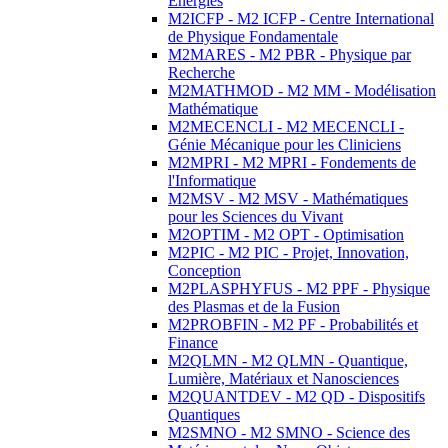
Energies
M2ICFP - M2 ICFP - Centre International
de Physique Fondamentale
M2MARES - M2 PBR - Physique par
Recherche
M2MATHMOD - M2 MM - Modélisation
Mathématique
M2MECENCLI - M2 MECENCLI -
Génie Mécanique pour les Cliniciens
M2MPRI - M2 MPRI - Fondements de
l'Informatique
M2MSV - M2 MSV - Mathématiques
pour les Sciences du Vivant
M2OPTIM - M2 OPT - Optimisation
M2PIC - M2 PIC - Projet, Innovation,
Conception
M2PLASPHYFUS - M2 PPF - Physique
des Plasmas et de la Fusion
M2PROBFIN - M2 PF - Probabilités et
Finance
M2QLMN - M2 QLMN - Quantique,
Lumière, Matériaux et Nanosciences
M2QUANTDEV - M2 QD - Dispositifs
Quantiques
M2SMNO - M2 SMNO - Science des