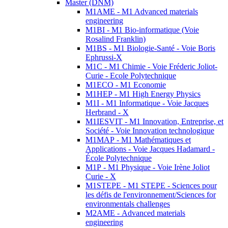
Master (DNM)
M1AME - M1 Advanced materials
engineering
M1BI - M1 Bio-informatique (Voie
Rosalind Franklin)
M1BS - M1 Biologie-Santé - Voie Boris
Ephrussi-X
M1C - M1 Chimie - Voie Fréderic Joliot-
Curie - Ecole Polytechnique
M1ECO - M1 Economie
M1HEP - M1 High Energy Physics
M1I - M1 Informatique - Voie Jacques
Herbrand - X
M1IESVIT - M1 Innovation, Entreprise, et
Société - Voie Innovation technologique
M1MAP - M1 Mathématiques et
Applications - Voie Jacques Hadamard -
École Polytechnique
M1P - M1 Physique - Voie Irène Joliot
Curie - X
M1STEPE - M1 STEPE - Sciences pour
les défis de l'environnement/Sciences for
environmentals challenges
M2AME - Advanced materials
engineering