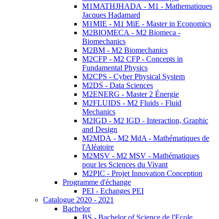
M1MATHJHADA - M1 - Mathematiques
Jacques Hadamard
M1MIE - M1 MiE - Master in Economics
M2BIOMECA - M2 Biomeca -
Biomechanics
M2BM - M2 Biomechanics
M2CFP - M2 CFP - Concepts in
Fundamental Physics
M2CPS - Cyber Physical System
M2DS - Data Sciences
M2ENERG - Master 2 Énergie
M2FLUIDS - M2 Fluids - Fluid
Mechanics
M2IGD - M2 IGD - Interaction, Graphic
and Design
M2MDA - M2 MdA - Mathématiques de
l'Aléatoire
M2MSV - M2 MSV - Mathématiques
pour les Sciences du Vivant
M2PIC - Projet Innovation Conception
Programme d'échange
PEI - Echanges PEI
Catalogue 2020 - 2021
Bachelor
BS - Bachelor of Science de l'Ecole