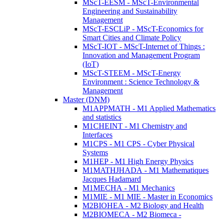
MScT-EESM - MScT-Environmental
Engineering and Sustainability
Management
MScT-ESCLiP - MScT-Economics for
Smart Cities and Climate Policy
MScT-IOT - MScT-Internet of Things :
Innovation and Management Program
(IoT)
MScT-STEEM - MScT-Energy
Environment : Science Technology &
Management
Master (DNM)
M1APPMATH - M1 Applied Mathematics
and statistics
M1CHEINT - M1 Chemistry and
Interfaces
M1CPS - M1 CPS - Cyber Physical
Systems
M1HEP - M1 High Energy Physics
M1MATHJHADA - M1 Mathematiques
Jacques Hadamard
M1MECHA - M1 Mechanics
M1MIE - M1 MIE - Master in Economics
M2BIOHEA - M2 Biology and Health
M2BIOMECA - M2 Biomeca -