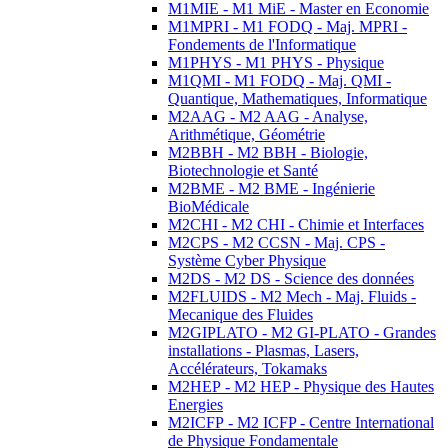
M1MIE - M1 MiE - Master en Economie
M1MPRI - M1 FODQ - Maj. MPRI -
Fondements de l'Informatique
M1PHYS - M1 PHYS - Physique
M1QMI - M1 FODQ - Maj. QMI -
Quantique, Mathematiques, Informatique
M2AAG - M2 AAG - Analyse,
Arithmétique, Géométrie
M2BBH - M2 BBH - Biologie,
Biotechnologie et Santé
M2BME - M2 BME - Ingénierie
BioMédicale
M2CHI - M2 CHI - Chimie et Interfaces
M2CPS - M2 CCSN - Maj. CPS -
Système Cyber Physique
M2DS - M2 DS - Science des données
M2FLUIDS - M2 Mech - Maj. Fluids -
Mecanique des Fluides
M2GIPLATO - M2 GI-PLATO - Grandes
installations - Plasmas, Lasers,
Accélérateurs, Tokamaks
M2HEP - M2 HEP - Physique des Hautes
Energies
M2ICFP - M2 ICFP - Centre International
de Physique Fondamentale