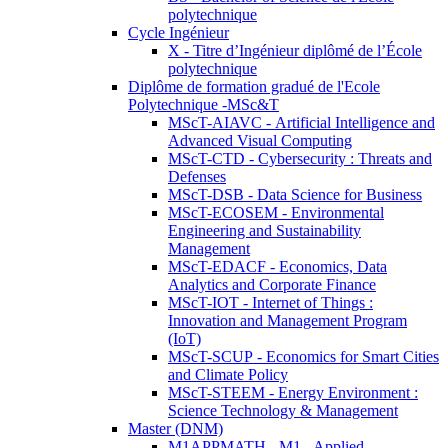
polytechnique
Cycle Ingénieur
X - Titre d’Ingénieur diplômé de l’École
polytechnique
Diplôme de formation gradué de l'Ecole
Polytechnique -MSc&T
MScT-AIAVC - Artificial Intelligence and
Advanced Visual Computing
MScT-CTD - Cybersecurity : Threats and
Defenses
MScT-DSB - Data Science for Business
MScT-ECOSEM - Environmental
Engineering and Sustainability
Management
MScT-EDACF - Economics, Data
Analytics and Corporate Finance
MScT-IOT - Internet of Things :
Innovation and Management Program
(IoT)
MScT-SCUP - Economics for Smart Cities
and Climate Policy
MScT-STEEM - Energy Environment :
Science Technology & Management
Master (DNM)
M1APPMATH - M1 - Applied