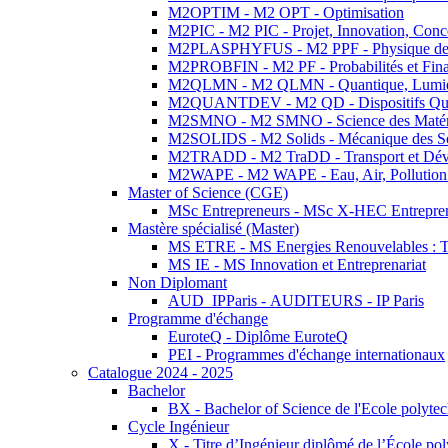
M2OPTIM - M2 OPT - Optimisation
M2PIC - M2 PIC - Projet, Innovation, Conc
M2PLASPHYFUS - M2 PPF - Physique des P
M2PROBFIN - M2 PF - Probabilités et Fin
M2QLMN - M2 QLMN - Quantique, Lumière
M2QUANTDEV - M2 QD - Dispositifs Qua
M2SMNO - M2 SMNO - Science des Matéri
M2SOLIDS - M2 Solids - Mécanique des So
M2TRADD - M2 TraDD - Transport et Dév
M2WAPE - M2 WAPE - Eau, Air, Pollution 
Master of Science (CGE)
MSc Entrepreneurs - MSc X-HEC Entrepre
Mastère spécialisé (Master)
MS ETRE - MS Energies Renouvelables : Tec
MS IE - MS Innovation et Entreprenariat
Non Diplomant
AUD_IPParis - AUDITEURS - IP Paris
Programme d'échange
EuroteQ - Diplôme EuroteQ
PEI - Programmes d'échange internationaux
Catalogue 2024 - 2025
Bachelor
BX - Bachelor of Science de l'Ecole polyte
Cycle Ingénieur
X - Titre d’Ingénieur diplômé de l’École po