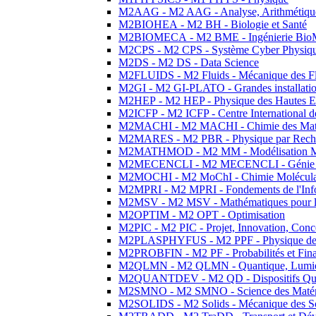
M2AAG - M2 AAG - Analyse, Arithmétique
M2BIOHEA - M2 BH - Biologie et Santé
M2BIOMECA - M2 BME - Ingénierie BioM
M2CPS - M2 CPS - Système Cyber Physiq
M2DS - M2 DS - Data Science
M2FLUIDS - M2 Fluids - Mécanique des Fl
M2GI - M2 GI-PLATO - Grandes installation
M2HEP - M2 HEP - Physique des Hautes E
M2ICFP - M2 ICFP - Centre International 
M2MACHI - M2 MACHI - Chimie des Matéri
M2MARES - M2 PBR - Physique par Rech
M2MATHMOD - M2 MM - Modélisation M
M2MECENCLI - M2 MECENCLI - Génie Méc
M2MOCHI - M2 MoChI - Chimie Moléculaire
M2MPRI - M2 MPRI - Fondements de l'Inf
M2MSV - M2 MSV - Mathématiques pour le
M2OPTIM - M2 OPT - Optimisation
M2PIC - M2 PIC - Projet, Innovation, Conc
M2PLASPHYFUS - M2 PPF - Physique des P
M2PROBFIN - M2 PF - Probabilités et Fin
M2QLMN - M2 QLMN - Quantique, Lumière
M2QUANTDEV - M2 QD - Dispositifs Qua
M2SMNO - M2 SMNO - Science des Matéri
M2SOLIDS - M2 Solids - Mécanique des So