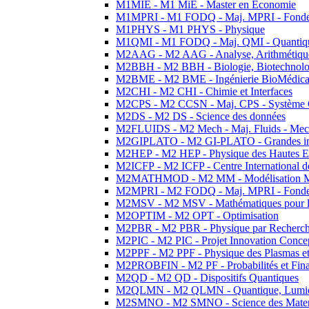
M1MIE - M1 MiE - Master en Economie
M1MPRI - M1 FODQ - Maj. MPRI - Fondeme
M1PHYS - M1 PHYS - Physique
M1QMI - M1 FODQ - Maj. QMI - Quantique
M2AAG - M2 AAG - Analyse, Arithmétique
M2BBH - M2 BBH - Biologie, Biotechnolog
M2BME - M2 BME - Ingénierie BioMédica
M2CHI - M2 CHI - Chimie et Interfaces
M2CPS - M2 CCSN - Maj. CPS - Système 
M2DS - M2 DS - Science des données
M2FLUIDS - M2 Mech - Maj. Fluids - Meca
M2GIPLATO - M2 GI-PLATO - Grandes instal
M2HEP - M2 HEP - Physique des Hautes E
M2ICFP - M2 ICFP - Centre International 
M2MATHMOD - M2 MM - Modélisation M
M2MPRI - M2 FODQ - Maj. MPRI - Fondeme
M2MSV - M2 MSV - Mathématiques pour le
M2OPTIM - M2 OPT - Optimisation
M2PBR - M2 PBR - Physique par Recherc
M2PIC - M2 PIC - Projet Innovation Conce
M2PPF - M2 PPF - Physique des Plasmas et
M2PROBFIN - M2 PF - Probabilités et Fin
M2QD - M2 QD - Dispositifs Quantiques
M2QLMN - M2 QLMN - Quantique, Lumiere
M2SMNO - M2 SMNO - Science des Materi