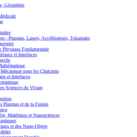
, Géométrie
édicale
ue
uides
s - Plasmas, Lasers, Accélérateurs, Tokamaks
nergies
de Physique Fondamentale
aux et Interfaces
erche
athématique
anique pour les Cliniciens
 et Interfaces
ormatique
s Sciences du Vivant
eption
lasmas et de la Fusion
ance
, Matériaux et Nanosciences
ntiques
aux et des Nano-Objets
lides