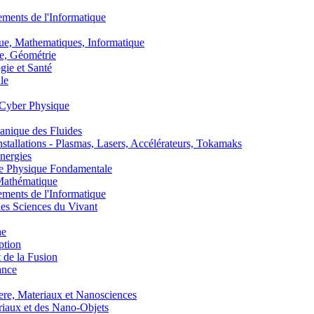
nts de l'Informatique
, Mathematiques, Informatique
, Géométrie
ie et Santé
le
Cyber Physique
nique des Fluides
lations - Plasmas, Lasers, Accélérateurs, Tokamaks
nergies
de Physique Fondamentale
athématique
nts de l'Informatique
s Sciences du Vivant
he
ption
 de la Fusion
ance
, Materiaux et Nanosciences
aux et des Nano-Objets