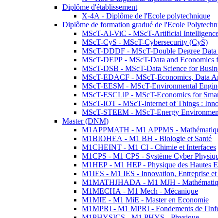
Diplôme d'établissement
X-4A - Diplôme de l'Ecole polytechnique
Diplôme de formation gradué de l'Ecole Polytec
MScT-AI-ViC - MScT-Artificial Intelligen
MScT-CyS - MScT-Cybersecurity (CyS)
MScT-DDDF - MScT-Double Degree Data 
MScT-DEPP - MScT-Data and Economics fo
MScT-DSB - MScT-Data Science for Busin
MScT-EDACF - MScT-Economics, Data Anal
MScT-EESM - MScT-Environmental Enginee
MScT-ESCLiP - MScT-Economics for Smart 
MScT-IOT - MScT-Internet of Things : Inn
MScT-STEEM - MScT-Energy Environment 
Master (DNM)
M1APPMATH - M1 APPMS - Mathématiques A
M1BIOHEA - M1 BH - Biologie et Santé
M1CHEINT - M1 CI - Chimie et Interfaces
M1CPS - M1 CPS - Système Cyber Physiq
M1HEP - M1 HEP - Physique des Hautes E
M1IES - M1 IES - Innovation, Entreprise et
M1MATHJHADA - M1 MJH - Mathématiqu
M1MECHA - M1 Mech - Mécanique
M1MIE - M1 MiE - Master en Economie
M1MPRI - M1 MPRI - Fondements de l'Inf
M1PHYSICS - M1 PHYS - Physique