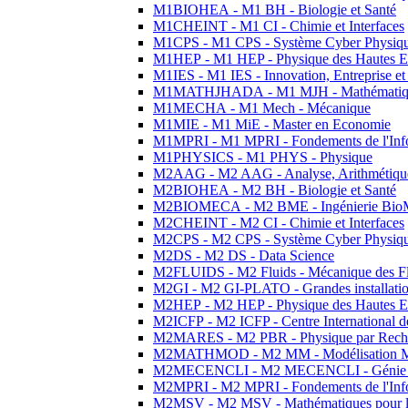
M1BIOHEA - M1 BH - Biologie et Santé
M1CHEINT - M1 CI - Chimie et Interfaces
M1CPS - M1 CPS - Système Cyber Physiq
M1HEP - M1 HEP - Physique des Hautes E
M1IES - M1 IES - Innovation, Entreprise et
M1MATHJHADA - M1 MJH - Mathématiqu
M1MECHA - M1 Mech - Mécanique
M1MIE - M1 MiE - Master en Economie
M1MPRI - M1 MPRI - Fondements de l'Inf
M1PHYSICS - M1 PHYS - Physique
M2AAG - M2 AAG - Analyse, Arithmétique
M2BIOHEA - M2 BH - Biologie et Santé
M2BIOMECA - M2 BME - Ingénierie BioM
M2CHEINT - M2 CI - Chimie et Interfaces
M2CPS - M2 CPS - Système Cyber Physiq
M2DS - M2 DS - Data Science
M2FLUIDS - M2 Fluids - Mécanique des Fl
M2GI - M2 GI-PLATO - Grandes installation
M2HEP - M2 HEP - Physique des Hautes E
M2ICFP - M2 ICFP - Centre International 
M2MARES - M2 PBR - Physique par Rech
M2MATHMOD - M2 MM - Modélisation M
M2MECENCLI - M2 MECENCLI - Génie Méc
M2MPRI - M2 MPRI - Fondements de l'Inf
M2MSV - M2 MSV - Mathématiques pour le