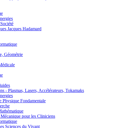
ue
nergies
 Société
es Jacques Hadamard
ormatique
, Géométrie
édicale
ue
uides
s - Plasmas, Lasers, Accélérateurs, Tokamaks
nergies
de Physique Fondamentale
erche
athématique
anique pour les Cliniciens
ormatique
s Sciences du Vivant