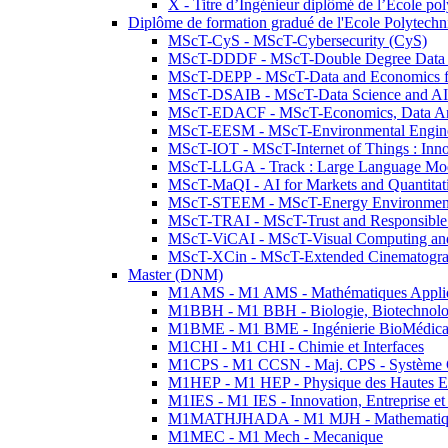
X - Titre d’Ingénieur diplômé de l’École po
Diplôme de formation gradué de l'Ecole Polytec
MScT-CyS - MScT-Cybersecurity (CyS)
MScT-DDDF - MScT-Double Degree Data 
MScT-DEPP - MScT-Data and Economics fo
MScT-DSAIB - MScT-Data Science and AI 
MScT-EDACF - MScT-Economics, Data Anal
MScT-EESM - MScT-Environmental Enginee
MScT-IOT - MScT-Internet of Things : Inn
MScT-LLGA - Track : Large Language Mode
MScT-MaQI - AI for Markets and Quantitat
MScT-STEEM - MScT-Energy Environment 
MScT-TRAI - MScT-Trust and Responsible
MScT-ViCAI - MScT-Visual Computing and
MScT-XCin - MScT-Extended Cinematogr
Master (DNM)
M1AMS - M1 AMS - Mathématiques Appliqué
M1BBH - M1 BBH - Biologie, Biotechnolog
M1BME - M1 BME - Ingénierie BioMédica
M1CHI - M1 CHI - Chimie et Interfaces
M1CPS - M1 CCSN - Maj. CPS - Système 
M1HEP - M1 HEP - Physique des Hautes E
M1IES - M1 IES - Innovation, Entreprise et
M1MATHJHADA - M1 MJH - Mathematiqu
M1MEC - M1 Mech - Mecanique