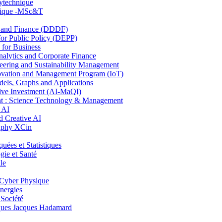
lytechnique
hnique -MSc&T
and Finance (DDDF)
r Public Policy (DEPP)
for Business
ytics and Corporate Finance
ring and Sustainability Management
ovation and Management Program (IoT)
ls, Graphs and Applications
ive Investment (AI-MaQI)
: Science Technology & Management
 AI
 Creative AI
aphy XCin
es et Statistiques
ie et Santé
le
Cyber Physique
nergies
 Société
es Jacques Hadamard