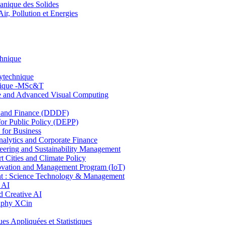
nique des Solides
, Pollution et Energies
chnique
lytechnique
hnique -MSc&T
ce and Advanced Visual Computing
and Finance (DDDF)
r Public Policy (DEPP)
for Business
ytics and Corporate Finance
ring and Sustainability Management
Cities and Climate Policy
ovation and Management Program (IoT)
: Science Technology & Management
 AI
 Creative AI
aphy XCin
ppliquées et Statistiques