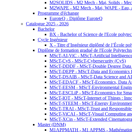
M2SOLIDS - M2 Mech - Maj. Solids - Meca
M2WAPE - M2 Mech - Maj. WAPE - Eau, Air
Programme d'échange
EuroteQ - Diplôme EuroteQ
Catalogue 2025 - 2026
Bachelor
BX - Bachelor of Science de l'Ecole polyte
Cycle Ingénieur
X - Titre d’Ingénieur diplômé de l’École po
Diplôme de formation gradué de l'Ecole Polytec
MScT-AI-ViC - MScT-Artificial Intelligen
MScT-CyS - MScT-Cybersecurity (CyS)
MScT-DDDF - MScT-Double Degree Data 
MScT-DEPP - MScT-Data and Economics fo
MScT-DSAIB - MScT-Data Science and AI 
MScT-EDACF - MScT-Economics, Data Anal
MScT-EESM - MScT-Environmental Enginee
MScT-ESCLiP - MScT-Economics for Smart 
MScT-IOT - MScT-Internet of Things : Inn
MScT-STEEM - MScT-Energy Environment 
MScT-TRAI - MScT-Trust and Responsible
MScT-ViCAI - MScT-Visual Computing and
MScT-XCin - MScT-Extended Cinematogr
Master (DNM)
M1APPMATH - M1 APPMS - Mathématiques A