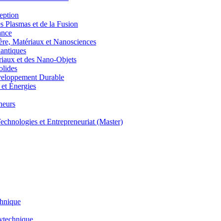
eption
lasmas et de la Fusion
ance
, Matériaux et Nanosciences
ntiques
aux et des Nano-Objets
lides
eloppement Durable
et Énergies
neurs
hnologies et Entrepreneuriat (Master)
chnique
lytechnique