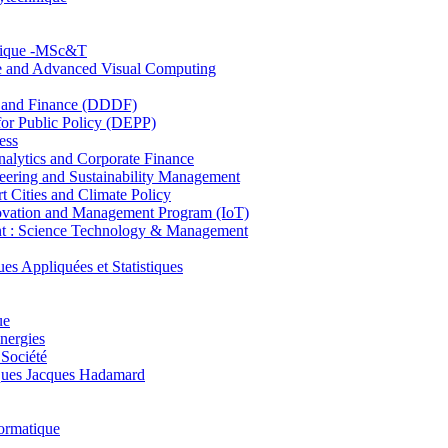
hnique -MSc&T
ce and Advanced Visual Computing
and Finance (DDDF)
r Public Policy (DEPP)
ess
ytics and Corporate Finance
ring and Sustainability Management
Cities and Climate Policy
ovation and Management Program (IoT)
: Science Technology & Management
ppliquées et Statistiques
ue
nergies
 Société
es Jacques Hadamard
ormatique