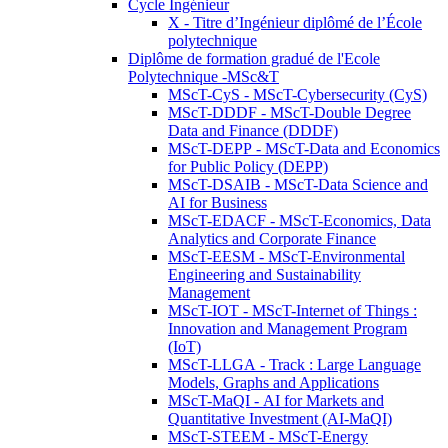
Cycle Ingénieur
X - Titre d’Ingénieur diplômé de l’École
polytechnique
Diplôme de formation gradué de l'Ecole
Polytechnique -MSc&T
MScT-CyS - MScT-Cybersecurity (CyS)
MScT-DDDF - MScT-Double Degree
Data and Finance (DDDF)
MScT-DEPP - MScT-Data and Economics
for Public Policy (DEPP)
MScT-DSAIB - MScT-Data Science and
AI for Business
MScT-EDACF - MScT-Economics, Data
Analytics and Corporate Finance
MScT-EESM - MScT-Environmental
Engineering and Sustainability
Management
MScT-IOT - MScT-Internet of Things :
Innovation and Management Program
(IoT)
MScT-LLGA - Track : Large Language
Models, Graphs and Applications
MScT-MaQI - AI for Markets and
Quantitative Investment (AI-MaQI)
MScT-STEEM - MScT-Energy