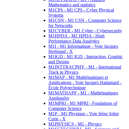
Mathematics and statistics
M1CPS - M1 CPS - Cyber Physical
Systems
M1CSN - M1 CSN - Computer Science
for Networks
M1CYBER - M1 Cyber - Cybersecurity
M1HPDA - M1 HPDA - High
Performance Data Analytics
M1I - M1 Informatique - Voie Jacques
Herbrand - X
M1IGD - M1 IGD - Interaction, Graphic
and Design
M1INTTRACPHY - M1 - International
Track in Physics
M1MAP - M1 Mathématiques et
Applications - Voie Jacques Hadamard -
École Polytechnique
M1MATHAPP - M1 - Mathématiques
Appliquées
M1MPRI - M1 MPRI - Foudations of
Computer Science
M1P - M1 Physique - Voie Irène Joliot
Curie - X
M1PHYSICS - M1 - Physics