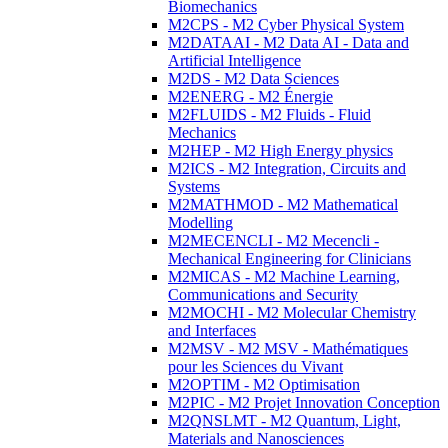
Biomechanics
M2CPS - M2 Cyber Physical System
M2DATAAI - M2 Data AI - Data and
Artificial Intelligence
M2DS - M2 Data Sciences
M2ENERG - M2 Énergie
M2FLUIDS - M2 Fluids - Fluid
Mechanics
M2HEP - M2 High Energy physics
M2ICS - M2 Integration, Circuits and
Systems
M2MATHMOD - M2 Mathematical
Modelling
M2MECENCLI - M2 Mecencli -
Mechanical Engineering for Clinicians
M2MICAS - M2 Machine Learning,
Communications and Security
M2MOCHI - M2 Molecular Chemistry
and Interfaces
M2MSV - M2 MSV - Mathématiques
pour les Sciences du Vivant
M2OPTIM - M2 Optimisation
M2PIC - M2 Projet Innovation Conception
M2QNSLMT - M2 Quantum, Light,
Materials and Nanosciences