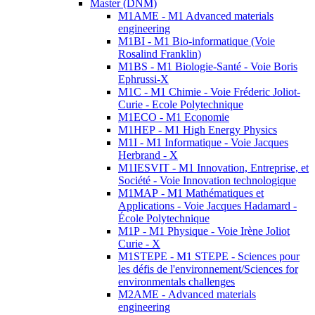
Master (DNM)
M1AME - M1 Advanced materials
engineering
M1BI - M1 Bio-informatique (Voie
Rosalind Franklin)
M1BS - M1 Biologie-Santé - Voie Boris
Ephrussi-X
M1C - M1 Chimie - Voie Fréderic Joliot-
Curie - Ecole Polytechnique
M1ECO - M1 Economie
M1HEP - M1 High Energy Physics
M1I - M1 Informatique - Voie Jacques
Herbrand - X
M1IESVIT - M1 Innovation, Entreprise, et
Société - Voie Innovation technologique
M1MAP - M1 Mathématiques et
Applications - Voie Jacques Hadamard -
École Polytechnique
M1P - M1 Physique - Voie Irène Joliot
Curie - X
M1STEPE - M1 STEPE - Sciences pour
les défis de l'environnement/Sciences for
environmentals challenges
M2AME - Advanced materials
engineering