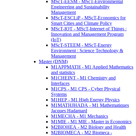
MScT-EESM - MScT-Environmental
Engineering and Sustainability
Management
MScT-ESCLiP - MScT-Economics for
Smart Cities and Climate Policy
MScT-IOT - MScT-Internet of Things :
Innovation and Management Program
(IoT)
MScT-STEEM - MScT-Energy
Environment : Science Technology &
Management
Master (DNM)
M1APPMATH - M1 Applied Mathematics
and statistics
M1CHEINT - M1 Chemistry and
Interfaces
M1CPS - M1 CPS - Cyber Physical
Systems
M1HEP - M1 High Energy Physics
M1MATHJHADA - M1 Mathematiques
Jacques Hadamard
M1MECHA - M1 Mechanics
M1MIE - M1 MIE - Master in Economics
M2BIOHEA - M2 Biology and Health
M2BIOMECA - M2 Biomeca -