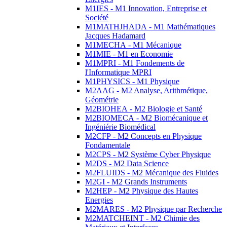
M1IES - M1 Innovation, Entreprise et
Société
M1MATHJHADA - M1 Mathématiques
Jacques Hadamard
M1MECHA - M1 Mécanique
M1MIE - M1 en Economie
M1MPRI - M1 Fondements de
l'Informatique MPRI
M1PHYSICS - M1 Physique
M2AAG - M2 Analyse, Arithmétique,
Géométrie
M2BIOHEA - M2 Biologie et Santé
M2BIOMECA - M2 Biomécanique et
Ingéniérie Biomédical
M2CFP - M2 Concepts en Physique
Fondamentale
M2CPS - M2 Système Cyber Physique
M2DS - M2 Data Science
M2FLUIDS - M2 Mécanique des Fluides
M2GI - M2 Grands Instruments
M2HEP - M2 Physique des Hautes
Energies
M2MARES - M2 Physique par Recherche
M2MATCHEINT - M2 Chimie des