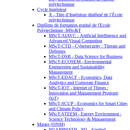
polytechnique
Cycle Ingénieur
X - Titre d’Ingénieur diplômé de l’École
polytechnique
Diplôme de formation gradué de l'Ecole
Polytechnique -MSc&T
MScT-AIAVC - Artificial Intelligence and
Advanced Visual Computing
MScT-CTD - Cybersecurity : Threats and
Defenses
MScT-DSB - Data Science for Business
MScT-ECOSEM - Environmental
Engineering and Sustainability
Management
MScT-EDACF - Economics, Data
Analytics and Corporate Finance
MScT-IOT - Internet of Things :
Innovation and Management Program
(IoT)
MScT-SCUP - Economics for Smart Cities
and Climate Policy
MScT-STEEM - Energy Environment :
Science Technology & Management
Master (DNM)
M1APPMATH - M1 - Applied