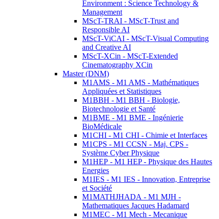
Environment : Science Technology &
Management
MScT-TRAI - MScT-Trust and
Responsible AI
MScT-ViCAI - MScT-Visual Computing
and Creative AI
MScT-XCin - MScT-Extended
Cinematography XCin
Master (DNM)
M1AMS - M1 AMS - Mathématiques
Appliquées et Statistiques
M1BBH - M1 BBH - Biologie,
Biotechnologie et Santé
M1BME - M1 BME - Ingénierie
BioMédicale
M1CHI - M1 CHI - Chimie et Interfaces
M1CPS - M1 CCSN - Maj. CPS -
Système Cyber Physique
M1HEP - M1 HEP - Physique des Hautes
Energies
M1IES - M1 IES - Innovation, Entreprise
et Société
M1MATHJHADA - M1 MJH -
Mathematiques Jacques Hadamard
M1MEC - M1 Mech - Mecanique