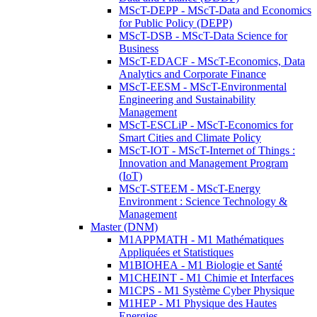
MScT-DEPP - MScT-Data and Economics
for Public Policy (DEPP)
MScT-DSB - MScT-Data Science for
Business
MScT-EDACF - MScT-Economics, Data
Analytics and Corporate Finance
MScT-EESM - MScT-Environmental
Engineering and Sustainability
Management
MScT-ESCLiP - MScT-Economics for
Smart Cities and Climate Policy
MScT-IOT - MScT-Internet of Things :
Innovation and Management Program
(IoT)
MScT-STEEM - MScT-Energy
Environment : Science Technology &
Management
Master (DNM)
M1APPMATH - M1 Mathématiques
Appliquées et Statistiques
M1BIOHEA - M1 Biologie et Santé
M1CHEINT - M1 Chimie et Interfaces
M1CPS - M1 Système Cyber Physique
M1HEP - M1 Physique des Hautes
Energies