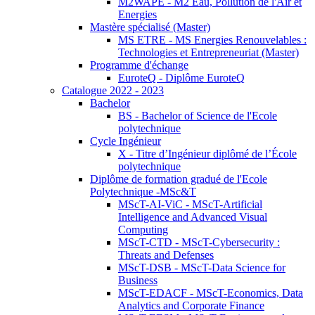
M2WAPE - M2 Eau, Pollution de l'Air et
Energies
Mastère spécialisé (Master)
MS ETRE - MS Energies Renouvelables :
Technologies et Entrepreneuriat (Master)
Programme d'échange
EuroteQ - Diplôme EuroteQ
Catalogue 2022 - 2023
Bachelor
BS - Bachelor of Science de l'Ecole
polytechnique
Cycle Ingénieur
X - Titre d’Ingénieur diplômé de l’École
polytechnique
Diplôme de formation gradué de l'Ecole
Polytechnique -MSc&T
MScT-AI-ViC - MScT-Artificial
Intelligence and Advanced Visual
Computing
MScT-CTD - MScT-Cybersecurity :
Threats and Defenses
MScT-DSB - MScT-Data Science for
Business
MScT-EDACF - MScT-Economics, Data
Analytics and Corporate Finance