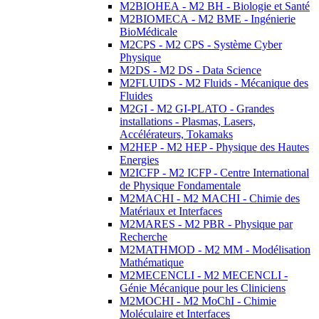
M2BIOHEA - M2 BH - Biologie et Santé
M2BIOMECA - M2 BME - Ingénierie
BioMédicale
M2CPS - M2 CPS - Système Cyber
Physique
M2DS - M2 DS - Data Science
M2FLUIDS - M2 Fluids - Mécanique des
Fluides
M2GI - M2 GI-PLATO - Grandes
installations - Plasmas, Lasers,
Accélérateurs, Tokamaks
M2HEP - M2 HEP - Physique des Hautes
Energies
M2ICFP - M2 ICFP - Centre International
de Physique Fondamentale
M2MACHI - M2 MACHI - Chimie des
Matériaux et Interfaces
M2MARES - M2 PBR - Physique par
Recherche
M2MATHMOD - M2 MM - Modélisation
Mathématique
M2MECENCLI - M2 MECENCLI -
Génie Mécanique pour les Cliniciens
M2MOCHI - M2 MoChI - Chimie
Moléculaire et Interfaces