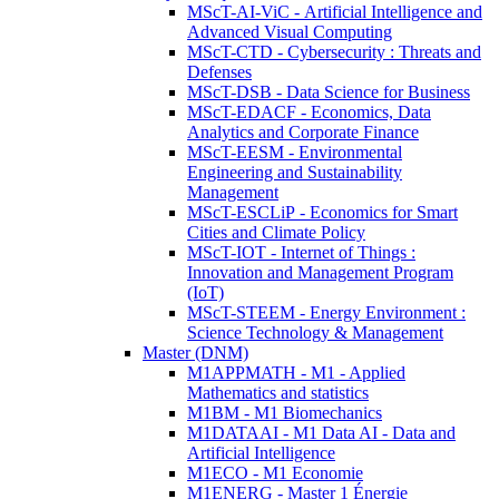
MScT-AI-ViC - Artificial Intelligence and
Advanced Visual Computing
MScT-CTD - Cybersecurity : Threats and
Defenses
MScT-DSB - Data Science for Business
MScT-EDACF - Economics, Data
Analytics and Corporate Finance
MScT-EESM - Environmental
Engineering and Sustainability
Management
MScT-ESCLiP - Economics for Smart
Cities and Climate Policy
MScT-IOT - Internet of Things :
Innovation and Management Program
(IoT)
MScT-STEEM - Energy Environment :
Science Technology & Management
Master (DNM)
M1APPMATH - M1 - Applied
Mathematics and statistics
M1BM - M1 Biomechanics
M1DATAAI - M1 Data AI - Data and
Artificial Intelligence
M1ECO - M1 Economie
M1ENERG - Master 1 Énergie