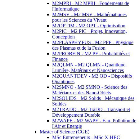
M2MPRI - M2 MPRI - Fondements de
l'Informatique
M2MSV - M2 MSV - Mathématiques
pour les Sciences du Vivant
M2OPTIM - M2 OPT - Optimisation
M2PIC - M2 PIC - Projet, Innovation,
Conception
M2PLASPHYFUS - M2 PPF - Physique
des Plasmas et de la Fusion
M2PROBFIN - M2 PF - Probabilités et
Finance
M2QLMN - M2 QLMN - Quantique,
Lumière, Matériaux et Nanosciences
M2QUANTDEV - M2 QD - Dispositifs
Quantiques
M2SMNO - M2 SMNO - Science des
Matériaux et des Nano-Objets
M2SOLIDS - M2 Solids - Mécanique des
Solides
M2TRADD - M2 TraDD - Transport et
Développement Durable
M2WAPE - M2 WAPE - Eau, Pollution de
l'Air et Energie
Master of Science (CGE)
MSc Entrepreneurs - MSc X-HEC