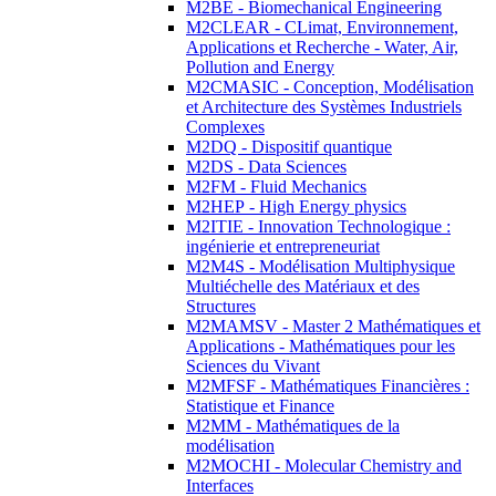
M2BE - Biomechanical Engineering
M2CLEAR - CLimat, Environnement,
Applications et Recherche - Water, Air,
Pollution and Energy
M2CMASIC - Conception, Modélisation
et Architecture des Systèmes Industriels
Complexes
M2DQ - Dispositif quantique
M2DS - Data Sciences
M2FM - Fluid Mechanics
M2HEP - High Energy physics
M2ITIE - Innovation Technologique :
ingénierie et entrepreneuriat
M2M4S - Modélisation Multiphysique
Multiéchelle des Matériaux et des
Structures
M2MAMSV - Master 2 Mathématiques et
Applications - Mathématiques pour les
Sciences du Vivant
M2MFSF - Mathématiques Financières :
Statistique et Finance
M2MM - Mathématiques de la
modélisation
M2MOCHI - Molecular Chemistry and
Interfaces