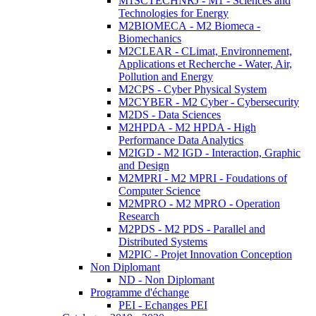
M1SCTECHNRJ - M1 - Sciences and
Technologies for Energy
M2BIOMECA - M2 Biomeca -
Biomechanics
M2CLEAR - CLimat, Environnement,
Applications et Recherche - Water, Air,
Pollution and Energy
M2CPS - Cyber Physical System
M2CYBER - M2 Cyber - Cybersecurity
M2DS - Data Sciences
M2HPDA - M2 HPDA - High
Performance Data Analytics
M2IGD - M2 IGD - Interaction, Graphic
and Design
M2MPRI - M2 MPRI - Foudations of
Computer Science
M2MPRO - M2 MPRO - Operation
Research
M2PDS - M2 PDS - Parallel and
Distributed Systems
M2PIC - Projet Innovation Conception
Non Diplomant
ND - Non Diplomant
Programme d'échange
PEI - Echanges PEI