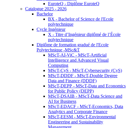
EuroteQ - Diplôme EuroteQ
Catalogue 2025 - 2026
Bachelor
BX - Bachelor of Science de l'Ecole
polytechnique
Cycle Ingénieur
X - Titre d’Ingénieur diplômé de l’École
polytechnique
Diplôme de formation gradué de l'Ecole
Polytechnique -MSc&T
MScT-AI-ViC - MScT-Artificial
Intelligence and Advanced Visual
Computing
MScT-CyS - MScT-Cybersecurity (CyS)
MScT-DDDF - MScT-Double Degree
Data and Finance (DDDF)
MScT-DEPP - MScT-Data and Economics
for Public Policy (DEPP)
MScT-DSAIB - MScT-Data Science and
AI for Business
MScT-EDACF - MScT-Economics, Data
Analytics and Corporate Finance
MScT-EESM - MScT-Environmental
Engineering and Sustainability
Management