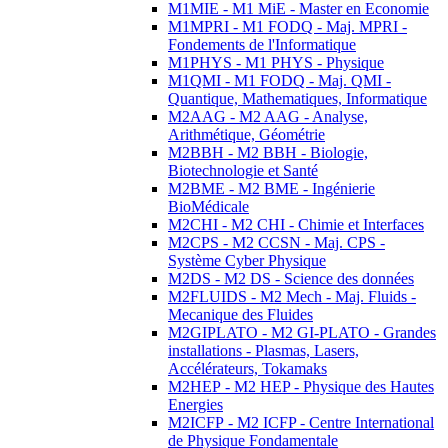
M1MIE - M1 MiE - Master en Economie
M1MPRI - M1 FODQ - Maj. MPRI -
Fondements de l'Informatique
M1PHYS - M1 PHYS - Physique
M1QMI - M1 FODQ - Maj. QMI -
Quantique, Mathematiques, Informatique
M2AAG - M2 AAG - Analyse,
Arithmétique, Géométrie
M2BBH - M2 BBH - Biologie,
Biotechnologie et Santé
M2BME - M2 BME - Ingénierie
BioMédicale
M2CHI - M2 CHI - Chimie et Interfaces
M2CPS - M2 CCSN - Maj. CPS -
Système Cyber Physique
M2DS - M2 DS - Science des données
M2FLUIDS - M2 Mech - Maj. Fluids -
Mecanique des Fluides
M2GIPLATO - M2 GI-PLATO - Grandes
installations - Plasmas, Lasers,
Accélérateurs, Tokamaks
M2HEP - M2 HEP - Physique des Hautes
Energies
M2ICFP - M2 ICFP - Centre International
de Physique Fondamentale