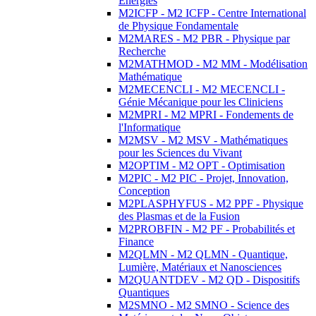
Energies
M2ICFP - M2 ICFP - Centre International
de Physique Fondamentale
M2MARES - M2 PBR - Physique par
Recherche
M2MATHMOD - M2 MM - Modélisation
Mathématique
M2MECENCLI - M2 MECENCLI -
Génie Mécanique pour les Cliniciens
M2MPRI - M2 MPRI - Fondements de
l'Informatique
M2MSV - M2 MSV - Mathématiques
pour les Sciences du Vivant
M2OPTIM - M2 OPT - Optimisation
M2PIC - M2 PIC - Projet, Innovation,
Conception
M2PLASPHYFUS - M2 PPF - Physique
des Plasmas et de la Fusion
M2PROBFIN - M2 PF - Probabilités et
Finance
M2QLMN - M2 QLMN - Quantique,
Lumière, Matériaux et Nanosciences
M2QUANTDEV - M2 QD - Dispositifs
Quantiques
M2SMNO - M2 SMNO - Science des