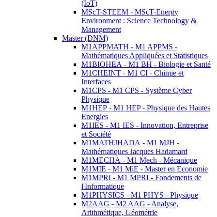
(IoT)
MScT-STEEM - MScT-Energy
Environment : Science Technology &
Management
Master (DNM)
M1APPMATH - M1 APPMS -
Mathématiques Appliquées et Statistiques
M1BIOHEA - M1 BH - Biologie et Santé
M1CHEINT - M1 CI - Chimie et
Interfaces
M1CPS - M1 CPS - Système Cyber
Physique
M1HEP - M1 HEP - Physique des Hautes
Energies
M1IES - M1 IES - Innovation, Entreprise
et Société
M1MATHJHADA - M1 MJH -
Mathématiques Jacques Hadamard
M1MECHA - M1 Mech - Mécanique
M1MIE - M1 MiE - Master en Economie
M1MPRI - M1 MPRI - Fondements de
l'Informatique
M1PHYSICS - M1 PHYS - Physique
M2AAG - M2 AAG - Analyse,
Arithmétique, Géométrie