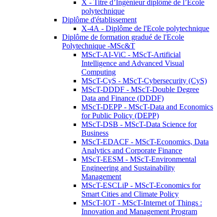
X - Titre d’Ingénieur diplômé de l’École
polytechnique
Diplôme d'établissement
X-4A - Diplôme de l'Ecole polytechnique
Diplôme de formation gradué de l'Ecole
Polytechnique -MSc&T
MScT-AI-ViC - MScT-Artificial
Intelligence and Advanced Visual
Computing
MScT-CyS - MScT-Cybersecurity (CyS)
MScT-DDDF - MScT-Double Degree
Data and Finance (DDDF)
MScT-DEPP - MScT-Data and Economics
for Public Policy (DEPP)
MScT-DSB - MScT-Data Science for
Business
MScT-EDACF - MScT-Economics, Data
Analytics and Corporate Finance
MScT-EESM - MScT-Environmental
Engineering and Sustainability
Management
MScT-ESCLiP - MScT-Economics for
Smart Cities and Climate Policy
MScT-IOT - MScT-Internet of Things :
Innovation and Management Program