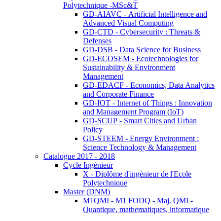
Polytechnique -MSc&T
GD-AIAVC - Artificial Intelligence and
Advanced Visual Computing
GD-CTD - Cybersecurity : Threats &
Defenses
GD-DSB - Data Science for Business
GD-ECOSEM - Ecotechnologies for
Sustainability & Environment
Management
GD-EDACF - Economics, Data Analytics
and Corporate Finance
GD-IOT - Internet of Things : Innovation
and Management Program (IoT)
GD-SCUP - Smart Cities and Urban
Policy
GD-STEEM - Energy Environment :
Science Technology & Management
Catalogue 2017 - 2018
Cycle Ingénieur
X - Diplôme d'ingénieur de l'Ecole
Polytechnique
Master (DNM)
M1QMI - M1 FODQ - Maj. QMI -
Quantique, mathematiques, informatique