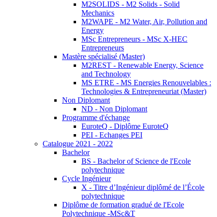
M2SOLIDS - M2 Solids - Solid
Mechanics
M2WAPE - M2 Water, Air, Pollution and
Energy
MSc Entrepreneurs - MSc X-HEC
Entrepreneurs
Mastère spécialisé (Master)
M2REST - Renewable Energy, Science
and Technology
MS ETRE - MS Energies Renouvelables :
Technologies & Entrepreneuriat (Master)
Non Diplomant
ND - Non Diplomant
Programme d'échange
EuroteQ - Diplôme EuroteQ
PEI - Echanges PEI
Catalogue 2021 - 2022
Bachelor
BS - Bachelor of Science de l'Ecole
polytechnique
Cycle Ingénieur
X - Titre d’Ingénieur diplômé de l’École
polytechnique
Diplôme de formation gradué de l'Ecole
Polytechnique -MSc&T