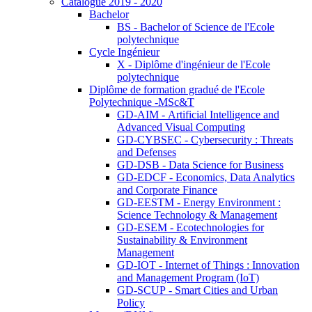
Catalogue 2019 - 2020
Bachelor
BS - Bachelor of Science de l'Ecole
polytechnique
Cycle Ingénieur
X - Diplôme d'ingénieur de l'Ecole
polytechnique
Diplôme de formation gradué de l'Ecole
Polytechnique -MSc&T
GD-AIM - Artificial Intelligence and
Advanced Visual Computing
GD-CYBSEC - Cybersecurity : Threats
and Defenses
GD-DSB - Data Science for Business
GD-EDCF - Economics, Data Analytics
and Corporate Finance
GD-EESTM - Energy Environment :
Science Technology & Management
GD-ESEM - Ecotechnologies for
Sustainability & Environment
Management
GD-IOT - Internet of Things : Innovation
and Management Program (IoT)
GD-SCUP - Smart Cities and Urban
Policy