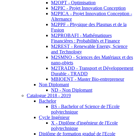
M2OPT - Optimisation
M2PIC - Projet Innovation Conception
M2PICA - Projet Innovation Conception -
Alternance
M2PPF - Physique des Plasmas et de la
Fusion
M2PROBAFI - Mathématiques
Financières : Probabilités et Finance
M2REST - Renewable Energy, Science
and Technology
M2SMNO - Sciences des Matériaux et des
nano-objets
M2TRADD - Transport et Développement
Durable - TRADD
MBIOENT - Master Bio-entrepreneur
Non Diplomant
ND - Non Diplomant
Catalogue 2018 - 2019
Bachelor
BS - Bachelor of Science de l'Ecole
polytechnique
Cycle Ingénieur
X - Diplôme d'ingénieur de l'Ecole
polytechnique
Diplôme de formation gradué de l'Ecole