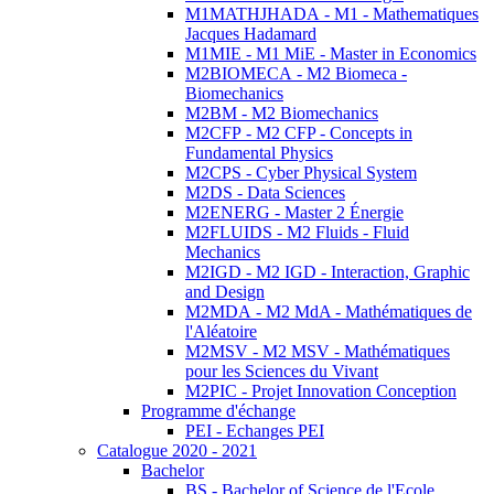
M1MATHJHADA - M1 - Mathematiques
Jacques Hadamard
M1MIE - M1 MiE - Master in Economics
M2BIOMECA - M2 Biomeca -
Biomechanics
M2BM - M2 Biomechanics
M2CFP - M2 CFP - Concepts in
Fundamental Physics
M2CPS - Cyber Physical System
M2DS - Data Sciences
M2ENERG - Master 2 Énergie
M2FLUIDS - M2 Fluids - Fluid
Mechanics
M2IGD - M2 IGD - Interaction, Graphic
and Design
M2MDA - M2 MdA - Mathématiques de
l'Aléatoire
M2MSV - M2 MSV - Mathématiques
pour les Sciences du Vivant
M2PIC - Projet Innovation Conception
Programme d'échange
PEI - Echanges PEI
Catalogue 2020 - 2021
Bachelor
BS - Bachelor of Science de l'Ecole