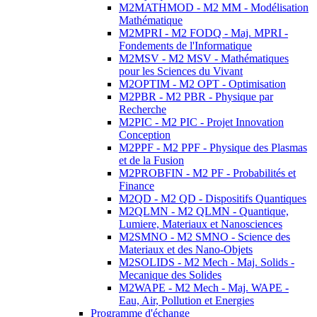
M2MATHMOD - M2 MM - Modélisation
Mathématique
M2MPRI - M2 FODQ - Maj. MPRI -
Fondements de l'Informatique
M2MSV - M2 MSV - Mathématiques
pour les Sciences du Vivant
M2OPTIM - M2 OPT - Optimisation
M2PBR - M2 PBR - Physique par
Recherche
M2PIC - M2 PIC - Projet Innovation
Conception
M2PPF - M2 PPF - Physique des Plasmas
et de la Fusion
M2PROBFIN - M2 PF - Probabilités et
Finance
M2QD - M2 QD - Dispositifs Quantiques
M2QLMN - M2 QLMN - Quantique,
Lumiere, Materiaux et Nanosciences
M2SMNO - M2 SMNO - Science des
Materiaux et des Nano-Objets
M2SOLIDS - M2 Mech - Maj. Solids -
Mecanique des Solides
M2WAPE - M2 Mech - Maj. WAPE -
Eau, Air, Pollution et Energies
Programme d'échange