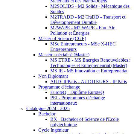
Matériaux et des Nano-Objets
M2SOLIDS - M2 Solids - Mécanique des
Solides
M2TRADD - M2 TraDD - Transport et
Développement Durable
M2WAPE - M2 WAPE - Eau, Air,
Pollution et Énergies
Master of Science (CGE)
MSc Entrepreneurs - MSc X-HEC
Entrepreneurs
Mastère spécialisé (Master)
MS ETRE - MS Energies Renouvelables :
Technologies et Entrepreneuriat (Master)
MS IE - MS Innovation et Entreprenariat
Non Diplomant
AUD_IPParis - AUDITEURS - IP Paris
Programme d'échange
EuroteQ - Diplôme EuroteQ
PEI - Programmes d'échange
internationaux
Catalogue 2024 - 2025
Bachelor
BX - Bachelor of Science de l'Ecole
polytechnique
Cycle Ingénieur