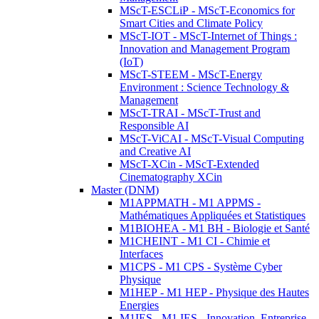
MScT-ESCLiP - MScT-Economics for
Smart Cities and Climate Policy
MScT-IOT - MScT-Internet of Things :
Innovation and Management Program
(IoT)
MScT-STEEM - MScT-Energy
Environment : Science Technology &
Management
MScT-TRAI - MScT-Trust and
Responsible AI
MScT-ViCAI - MScT-Visual Computing
and Creative AI
MScT-XCin - MScT-Extended
Cinematography XCin
Master (DNM)
M1APPMATH - M1 APPMS -
Mathématiques Appliquées et Statistiques
M1BIOHEA - M1 BH - Biologie et Santé
M1CHEINT - M1 CI - Chimie et
Interfaces
M1CPS - M1 CPS - Système Cyber
Physique
M1HEP - M1 HEP - Physique des Hautes
Energies
M1IES - M1 IES - Innovation, Entreprise