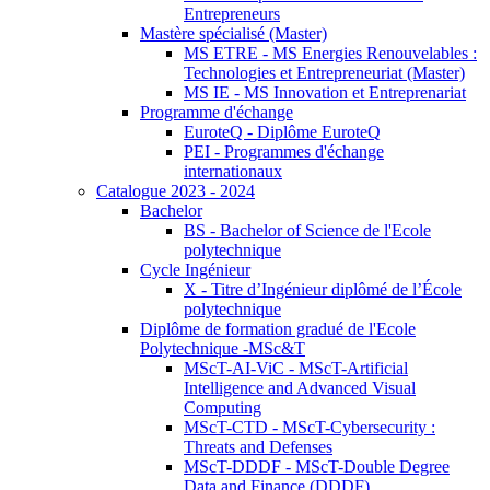
Entrepreneurs
Mastère spécialisé (Master)
MS ETRE - MS Energies Renouvelables :
Technologies et Entrepreneuriat (Master)
MS IE - MS Innovation et Entreprenariat
Programme d'échange
EuroteQ - Diplôme EuroteQ
PEI - Programmes d'échange
internationaux
Catalogue 2023 - 2024
Bachelor
BS - Bachelor of Science de l'Ecole
polytechnique
Cycle Ingénieur
X - Titre d’Ingénieur diplômé de l’École
polytechnique
Diplôme de formation gradué de l'Ecole
Polytechnique -MSc&T
MScT-AI-ViC - MScT-Artificial
Intelligence and Advanced Visual
Computing
MScT-CTD - MScT-Cybersecurity :
Threats and Defenses
MScT-DDDF - MScT-Double Degree
Data and Finance (DDDF)