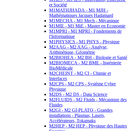
et Société
M1MATHJHADA - M1 MJH -
Mathématiques Jacques Hadamard
M1MECHA - M1 Mech - Mécanique
M1MIE - M1 MiE - Master en Economie
M1MPRI - M1 MPRI - Fondements de
l'Informatique
M1PHYSICS - M1 PHYS - Physique
M2AAG - M2 AAG - Analyse,
Arithmétique, Géométrie
M2BIOHEA - M2 BH - Biologie et Santé
M2BIOMECA - M2 BME - Ingénierie
BioMédicale
M2CHEINT - M2 CI - Chimie et
Interfaces
M2CPS - M2 CPS - Système Cyber
Physique
M2DS - M2 DS - Data Science
M2FLUIDS - M2 Fluids - Mécanique des
Fluides
M2GI - M2 GI-PLATO - Grandes
installations - Plasmas, Lasers,
Accélérateurs, Tokamaks
M2HEP - M2 HEP - Physique des Hautes