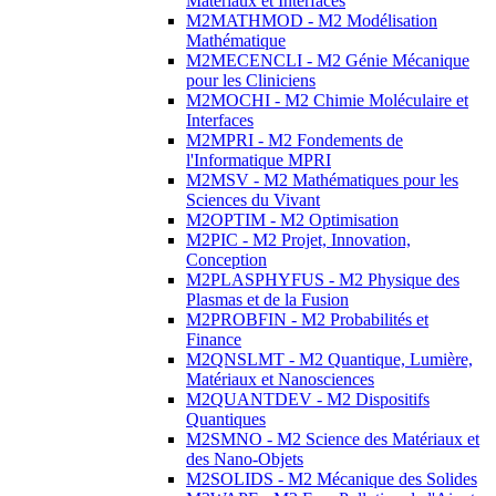
Matériaux et Interfaces
M2MATHMOD - M2 Modélisation
Mathématique
M2MECENCLI - M2 Génie Mécanique
pour les Cliniciens
M2MOCHI - M2 Chimie Moléculaire et
Interfaces
M2MPRI - M2 Fondements de
l'Informatique MPRI
M2MSV - M2 Mathématiques pour les
Sciences du Vivant
M2OPTIM - M2 Optimisation
M2PIC - M2 Projet, Innovation,
Conception
M2PLASPHYFUS - M2 Physique des
Plasmas et de la Fusion
M2PROBFIN - M2 Probabilités et
Finance
M2QNSLMT - M2 Quantique, Lumière,
Matériaux et Nanosciences
M2QUANTDEV - M2 Dispositifs
Quantiques
M2SMNO - M2 Science des Matériaux et
des Nano-Objets
M2SOLIDS - M2 Mécanique des Solides