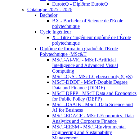
EuroteQ - Diplôme EuroteQ
Catalogue 2025 - 2026
Bachelor
BX - Bachelor of Science de l'Ecole
polytechnique
Cycle Ingénieur
X - Titre d’Ingénieur diplômé de l’École
polytechnique
Diplôme de formation gradué de l'Ecole
Polytechnique -MSc&T
MScT-AI-ViC - MScT-Artificial
Intelligence and Advanced Visual
Computing
MScT-CyS - MScT-Cybersecurity (CyS)
MScT-DDDF - MScT-Double Degree
Data and Finance (DDDF)
MScT-DEPP - MScT-Data and Economics
for Public Policy (DEPP)
MScT-DSAIB - MScT-Data Science and
AI for Business
MScT-EDACF - MScT-Economics, Data
Analytics and Corporate Finance
MScT-EESM - MScT-Environmental
Engineering and Sustainability
Management