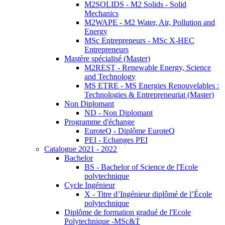
M2SOLIDS - M2 Solids - Solid
Mechanics
M2WAPE - M2 Water, Air, Pollution and
Energy
MSc Entrepreneurs - MSc X-HEC
Entrepreneurs
Mastère spécialisé (Master)
M2REST - Renewable Energy, Science
and Technology
MS ETRE - MS Energies Renouvelables :
Technologies & Entrepreneuriat (Master)
Non Diplomant
ND - Non Diplomant
Programme d'échange
EuroteQ - Diplôme EuroteQ
PEI - Echanges PEI
Catalogue 2021 - 2022
Bachelor
BS - Bachelor of Science de l'Ecole
polytechnique
Cycle Ingénieur
X - Titre d’Ingénieur diplômé de l’École
polytechnique
Diplôme de formation gradué de l'Ecole
Polytechnique -MSc&T