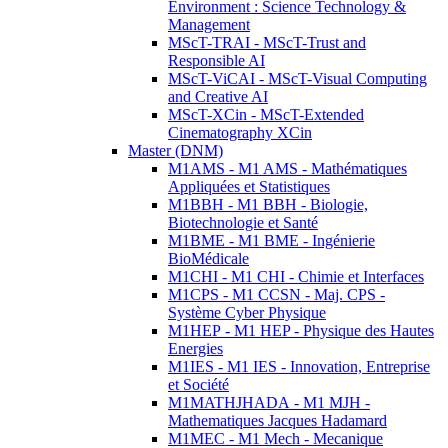
Environment : Science Technology &
Management
MScT-TRAI - MScT-Trust and
Responsible AI
MScT-ViCAI - MScT-Visual Computing
and Creative AI
MScT-XCin - MScT-Extended
Cinematography XCin
Master (DNM)
M1AMS - M1 AMS - Mathématiques
Appliquées et Statistiques
M1BBH - M1 BBH - Biologie,
Biotechnologie et Santé
M1BME - M1 BME - Ingénierie
BioMédicale
M1CHI - M1 CHI - Chimie et Interfaces
M1CPS - M1 CCSN - Maj. CPS -
Système Cyber Physique
M1HEP - M1 HEP - Physique des Hautes
Energies
M1IES - M1 IES - Innovation, Entreprise
et Société
M1MATHJHADA - M1 MJH -
Mathematiques Jacques Hadamard
M1MEC - M1 Mech - Mecanique