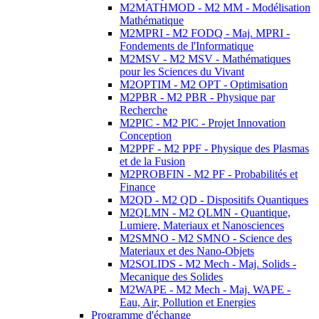
M2MATHMOD - M2 MM - Modélisation
Mathématique
M2MPRI - M2 FODQ - Maj. MPRI -
Fondements de l'Informatique
M2MSV - M2 MSV - Mathématiques
pour les Sciences du Vivant
M2OPTIM - M2 OPT - Optimisation
M2PBR - M2 PBR - Physique par
Recherche
M2PIC - M2 PIC - Projet Innovation
Conception
M2PPF - M2 PPF - Physique des Plasmas
et de la Fusion
M2PROBFIN - M2 PF - Probabilités et
Finance
M2QD - M2 QD - Dispositifs Quantiques
M2QLMN - M2 QLMN - Quantique,
Lumiere, Materiaux et Nanosciences
M2SMNO - M2 SMNO - Science des
Materiaux et des Nano-Objets
M2SOLIDS - M2 Mech - Maj. Solids -
Mecanique des Solides
M2WAPE - M2 Mech - Maj. WAPE -
Eau, Air, Pollution et Energies
Programme d'échange