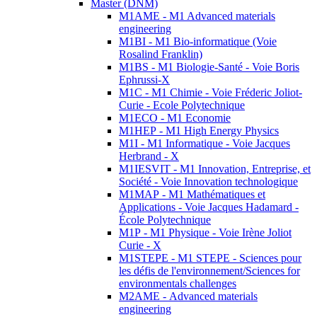
Master (DNM)
M1AME - M1 Advanced materials
engineering
M1BI - M1 Bio-informatique (Voie
Rosalind Franklin)
M1BS - M1 Biologie-Santé - Voie Boris
Ephrussi-X
M1C - M1 Chimie - Voie Fréderic Joliot-
Curie - Ecole Polytechnique
M1ECO - M1 Economie
M1HEP - M1 High Energy Physics
M1I - M1 Informatique - Voie Jacques
Herbrand - X
M1IESVIT - M1 Innovation, Entreprise, et
Société - Voie Innovation technologique
M1MAP - M1 Mathématiques et
Applications - Voie Jacques Hadamard -
École Polytechnique
M1P - M1 Physique - Voie Irène Joliot
Curie - X
M1STEPE - M1 STEPE - Sciences pour
les défis de l'environnement/Sciences for
environmentals challenges
M2AME - Advanced materials
engineering