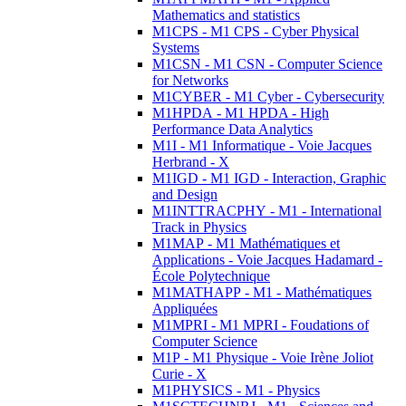
Mathematics and statistics
M1CPS - M1 CPS - Cyber Physical
Systems
M1CSN - M1 CSN - Computer Science
for Networks
M1CYBER - M1 Cyber - Cybersecurity
M1HPDA - M1 HPDA - High
Performance Data Analytics
M1I - M1 Informatique - Voie Jacques
Herbrand - X
M1IGD - M1 IGD - Interaction, Graphic
and Design
M1INTTRACPHY - M1 - International
Track in Physics
M1MAP - M1 Mathématiques et
Applications - Voie Jacques Hadamard -
École Polytechnique
M1MATHAPP - M1 - Mathématiques
Appliquées
M1MPRI - M1 MPRI - Foudations of
Computer Science
M1P - M1 Physique - Voie Irène Joliot
Curie - X
M1PHYSICS - M1 - Physics