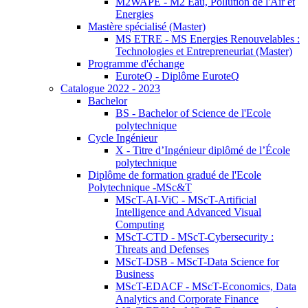
M2WAPE - M2 Eau, Pollution de l'Air et
Energies
Mastère spécialisé (Master)
MS ETRE - MS Energies Renouvelables :
Technologies et Entrepreneuriat (Master)
Programme d'échange
EuroteQ - Diplôme EuroteQ
Catalogue 2022 - 2023
Bachelor
BS - Bachelor of Science de l'Ecole
polytechnique
Cycle Ingénieur
X - Titre d’Ingénieur diplômé de l’École
polytechnique
Diplôme de formation gradué de l'Ecole
Polytechnique -MSc&T
MScT-AI-ViC - MScT-Artificial
Intelligence and Advanced Visual
Computing
MScT-CTD - MScT-Cybersecurity :
Threats and Defenses
MScT-DSB - MScT-Data Science for
Business
MScT-EDACF - MScT-Economics, Data
Analytics and Corporate Finance