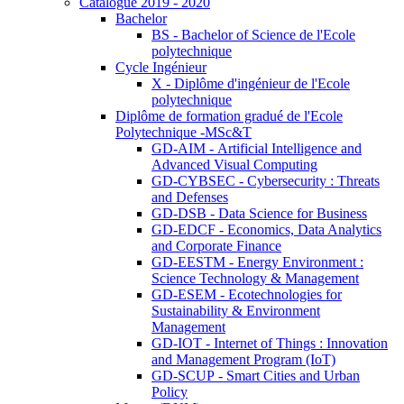
Catalogue 2019 - 2020
Bachelor
BS - Bachelor of Science de l'Ecole
polytechnique
Cycle Ingénieur
X - Diplôme d'ingénieur de l'Ecole
polytechnique
Diplôme de formation gradué de l'Ecole
Polytechnique -MSc&T
GD-AIM - Artificial Intelligence and
Advanced Visual Computing
GD-CYBSEC - Cybersecurity : Threats
and Defenses
GD-DSB - Data Science for Business
GD-EDCF - Economics, Data Analytics
and Corporate Finance
GD-EESTM - Energy Environment :
Science Technology & Management
GD-ESEM - Ecotechnologies for
Sustainability & Environment
Management
GD-IOT - Internet of Things : Innovation
and Management Program (IoT)
GD-SCUP - Smart Cities and Urban
Policy