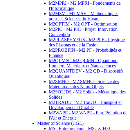
M2MPRI - M2 MPRI - Fondements de
l'Informatique
M2MSV - M2 MSV - Mathématiques
pour les Sciences du Vivant
M2OPTIM - M2 OPT - Optimisation
M2PIC - M2 PIC - Projet, Innovation,
Conception
M2PLASPHYFUS - M2 PPF - Physique
des Plasmas et de la Fusion
M2PROBFIN - M2 PF - Probabilités et
Finance
M2QLMN - M2 QLMN - Quantique,
Lumière, Matériaux et Nanosciences
M2QUANTDEV - M2 QD - Dispositifs
Quantiques
M2SMNO - M2 SMNO - Science des
Matériaux et des Nano-Objets
M2SOLIDS - M2 Solids - Mécanique des
Solides
M2TRADD - M2 TraDD - Transport et
Développement Durable
M2WAPE - M2 WAPE - Eau, Pollution de
l'Air et Energie
Master of Science (CGE)
MSc Entrepreneurs - MSc X-HEC