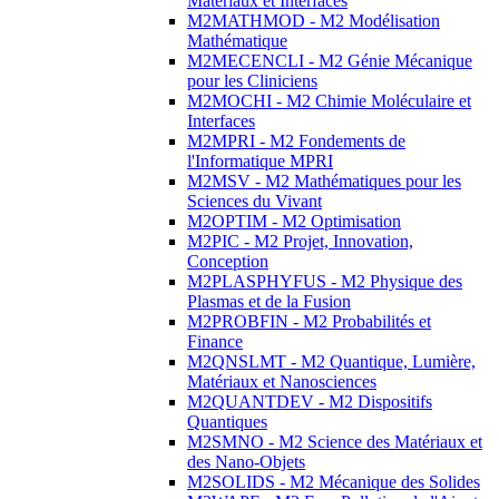
Matériaux et Interfaces
M2MATHMOD - M2 Modélisation
Mathématique
M2MECENCLI - M2 Génie Mécanique
pour les Cliniciens
M2MOCHI - M2 Chimie Moléculaire et
Interfaces
M2MPRI - M2 Fondements de
l'Informatique MPRI
M2MSV - M2 Mathématiques pour les
Sciences du Vivant
M2OPTIM - M2 Optimisation
M2PIC - M2 Projet, Innovation,
Conception
M2PLASPHYFUS - M2 Physique des
Plasmas et de la Fusion
M2PROBFIN - M2 Probabilités et
Finance
M2QNSLMT - M2 Quantique, Lumière,
Matériaux et Nanosciences
M2QUANTDEV - M2 Dispositifs
Quantiques
M2SMNO - M2 Science des Matériaux et
des Nano-Objets
M2SOLIDS - M2 Mécanique des Solides