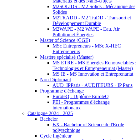
Matériaux et des Nano-Objets
M2SOLIDS - M2 Solids - Mécanique des
Solides
M2TRADD - M2 TraDD - Transport et
Développement Durable
M2WAPE - M2 WAPE - Eau, Air,
Pollution et Énergies
Master of Science (CGE)
MSc Entrepreneurs - MSc X-HEC
Entrepreneurs
Mastère spécialisé (Master)
MS ETRE - MS Energies Renouvelables :
Technologies et Entrepreneuriat (Master)
MS IE - MS Innovation et Entreprenariat
Non Diplomant
AUD_IPParis - AUDITEURS - IP Paris
Programme d'échange
EuroteQ - Diplôme EuroteQ
PEI - Programmes d'échange
internationaux
Catalogue 2024 - 2025
Bachelor
BX - Bachelor of Science de l'Ecole
polytechnique
Cycle Ingénieur