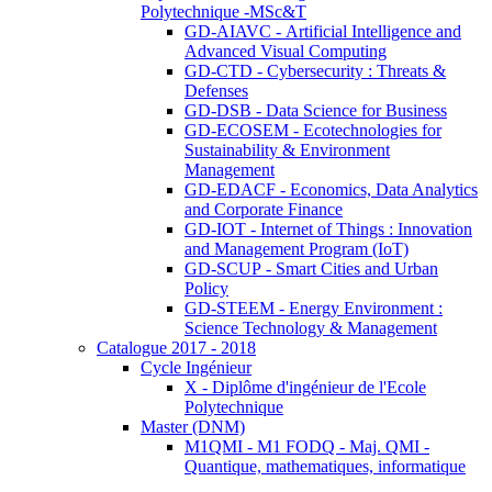
Polytechnique -MSc&T
GD-AIAVC - Artificial Intelligence and
Advanced Visual Computing
GD-CTD - Cybersecurity : Threats &
Defenses
GD-DSB - Data Science for Business
GD-ECOSEM - Ecotechnologies for
Sustainability & Environment
Management
GD-EDACF - Economics, Data Analytics
and Corporate Finance
GD-IOT - Internet of Things : Innovation
and Management Program (IoT)
GD-SCUP - Smart Cities and Urban
Policy
GD-STEEM - Energy Environment :
Science Technology & Management
Catalogue 2017 - 2018
Cycle Ingénieur
X - Diplôme d'ingénieur de l'Ecole
Polytechnique
Master (DNM)
M1QMI - M1 FODQ - Maj. QMI -
Quantique, mathematiques, informatique