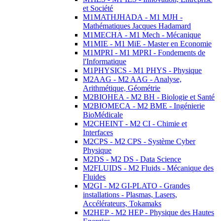
et Société
M1MATHJHADA - M1 MJH -
Mathématiques Jacques Hadamard
M1MECHA - M1 Mech - Mécanique
M1MIE - M1 MiE - Master en Economie
M1MPRI - M1 MPRI - Fondements de
l'Informatique
M1PHYSICS - M1 PHYS - Physique
M2AAG - M2 AAG - Analyse,
Arithmétique, Géométrie
M2BIOHEA - M2 BH - Biologie et Santé
M2BIOMECA - M2 BME - Ingénierie
BioMédicale
M2CHEINT - M2 CI - Chimie et
Interfaces
M2CPS - M2 CPS - Système Cyber
Physique
M2DS - M2 DS - Data Science
M2FLUIDS - M2 Fluids - Mécanique des
Fluides
M2GI - M2 GI-PLATO - Grandes
installations - Plasmas, Lasers,
Accélérateurs, Tokamaks
M2HEP - M2 HEP - Physique des Hautes