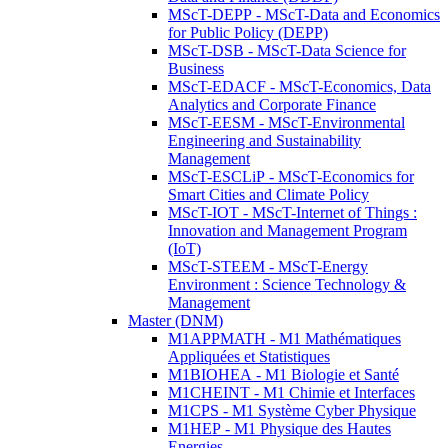
MScT-DEPP - MScT-Data and Economics
for Public Policy (DEPP)
MScT-DSB - MScT-Data Science for
Business
MScT-EDACF - MScT-Economics, Data
Analytics and Corporate Finance
MScT-EESM - MScT-Environmental
Engineering and Sustainability
Management
MScT-ESCLiP - MScT-Economics for
Smart Cities and Climate Policy
MScT-IOT - MScT-Internet of Things :
Innovation and Management Program
(IoT)
MScT-STEEM - MScT-Energy
Environment : Science Technology &
Management
Master (DNM)
M1APPMATH - M1 Mathématiques
Appliquées et Statistiques
M1BIOHEA - M1 Biologie et Santé
M1CHEINT - M1 Chimie et Interfaces
M1CPS - M1 Système Cyber Physique
M1HEP - M1 Physique des Hautes
Energies