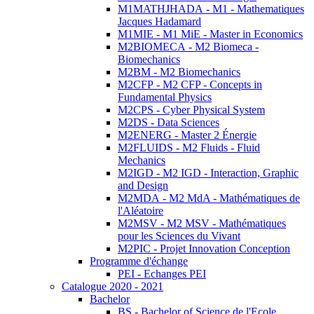
M1MATHJHADA - M1 - Mathematiques
Jacques Hadamard
M1MIE - M1 MiE - Master in Economics
M2BIOMECA - M2 Biomeca -
Biomechanics
M2BM - M2 Biomechanics
M2CFP - M2 CFP - Concepts in
Fundamental Physics
M2CPS - Cyber Physical System
M2DS - Data Sciences
M2ENERG - Master 2 Énergie
M2FLUIDS - M2 Fluids - Fluid
Mechanics
M2IGD - M2 IGD - Interaction, Graphic
and Design
M2MDA - M2 MdA - Mathématiques de
l'Aléatoire
M2MSV - M2 MSV - Mathématiques
pour les Sciences du Vivant
M2PIC - Projet Innovation Conception
Programme d'échange
PEI - Echanges PEI
Catalogue 2020 - 2021
Bachelor
BS - Bachelor of Science de l'Ecole