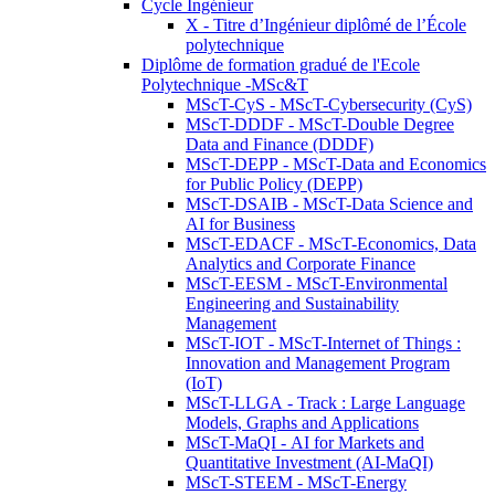
Cycle Ingénieur
X - Titre d’Ingénieur diplômé de l’École
polytechnique
Diplôme de formation gradué de l'Ecole
Polytechnique -MSc&T
MScT-CyS - MScT-Cybersecurity (CyS)
MScT-DDDF - MScT-Double Degree
Data and Finance (DDDF)
MScT-DEPP - MScT-Data and Economics
for Public Policy (DEPP)
MScT-DSAIB - MScT-Data Science and
AI for Business
MScT-EDACF - MScT-Economics, Data
Analytics and Corporate Finance
MScT-EESM - MScT-Environmental
Engineering and Sustainability
Management
MScT-IOT - MScT-Internet of Things :
Innovation and Management Program
(IoT)
MScT-LLGA - Track : Large Language
Models, Graphs and Applications
MScT-MaQI - AI for Markets and
Quantitative Investment (AI-MaQI)
MScT-STEEM - MScT-Energy