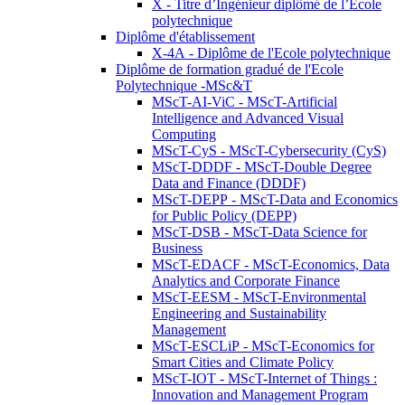
X - Titre d’Ingénieur diplômé de l’École
polytechnique
Diplôme d'établissement
X-4A - Diplôme de l'Ecole polytechnique
Diplôme de formation gradué de l'Ecole
Polytechnique -MSc&T
MScT-AI-ViC - MScT-Artificial
Intelligence and Advanced Visual
Computing
MScT-CyS - MScT-Cybersecurity (CyS)
MScT-DDDF - MScT-Double Degree
Data and Finance (DDDF)
MScT-DEPP - MScT-Data and Economics
for Public Policy (DEPP)
MScT-DSB - MScT-Data Science for
Business
MScT-EDACF - MScT-Economics, Data
Analytics and Corporate Finance
MScT-EESM - MScT-Environmental
Engineering and Sustainability
Management
MScT-ESCLiP - MScT-Economics for
Smart Cities and Climate Policy
MScT-IOT - MScT-Internet of Things :
Innovation and Management Program