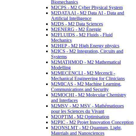
Biomechanics
M2CPS - M2 Cyber Physical System
M2DATAAI - M2 Data AI - Data and
Artificial Intelligence
M2DS - M2 Data Sciences
M2ENERG - M2 Énergie
M2FLUIDS - M2 Fluids - Fluid
Mechanics
M2HEP - M2 High Energy physics
M2ICS - M2 Integration, Circuits and
Systems
M2MATHMOD - M2 Mathematical
Modelling
M2MECENCLI - M2 Mecencli -
Mechanical Engineering for Clinicians
M2MICAS - M2 Machine Learning,
Communications and Security
M2MOCHI - M2 Molecular Chemistry
and Interfaces
M2MSV - M2 MSV - Mathématiques
pour les Sciences du Vivant
M2OPTIM - M2 Optimisation
M2PIC - M2 Projet Innovation Conception
M2QNSLMT - M2 Quantum, Light,
Materials and Nanosciences