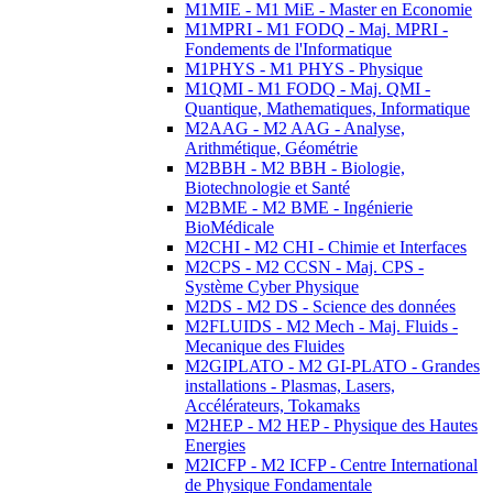
M1MIE - M1 MiE - Master en Economie
M1MPRI - M1 FODQ - Maj. MPRI -
Fondements de l'Informatique
M1PHYS - M1 PHYS - Physique
M1QMI - M1 FODQ - Maj. QMI -
Quantique, Mathematiques, Informatique
M2AAG - M2 AAG - Analyse,
Arithmétique, Géométrie
M2BBH - M2 BBH - Biologie,
Biotechnologie et Santé
M2BME - M2 BME - Ingénierie
BioMédicale
M2CHI - M2 CHI - Chimie et Interfaces
M2CPS - M2 CCSN - Maj. CPS -
Système Cyber Physique
M2DS - M2 DS - Science des données
M2FLUIDS - M2 Mech - Maj. Fluids -
Mecanique des Fluides
M2GIPLATO - M2 GI-PLATO - Grandes
installations - Plasmas, Lasers,
Accélérateurs, Tokamaks
M2HEP - M2 HEP - Physique des Hautes
Energies
M2ICFP - M2 ICFP - Centre International
de Physique Fondamentale