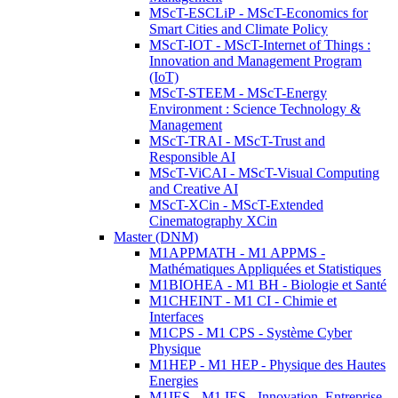
MScT-ESCLiP - MScT-Economics for
Smart Cities and Climate Policy
MScT-IOT - MScT-Internet of Things :
Innovation and Management Program
(IoT)
MScT-STEEM - MScT-Energy
Environment : Science Technology &
Management
MScT-TRAI - MScT-Trust and
Responsible AI
MScT-ViCAI - MScT-Visual Computing
and Creative AI
MScT-XCin - MScT-Extended
Cinematography XCin
Master (DNM)
M1APPMATH - M1 APPMS -
Mathématiques Appliquées et Statistiques
M1BIOHEA - M1 BH - Biologie et Santé
M1CHEINT - M1 CI - Chimie et
Interfaces
M1CPS - M1 CPS - Système Cyber
Physique
M1HEP - M1 HEP - Physique des Hautes
Energies
M1IES - M1 IES - Innovation, Entreprise