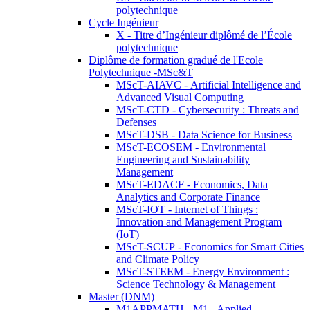
polytechnique
Cycle Ingénieur
X - Titre d’Ingénieur diplômé de l’École
polytechnique
Diplôme de formation gradué de l'Ecole
Polytechnique -MSc&T
MScT-AIAVC - Artificial Intelligence and
Advanced Visual Computing
MScT-CTD - Cybersecurity : Threats and
Defenses
MScT-DSB - Data Science for Business
MScT-ECOSEM - Environmental
Engineering and Sustainability
Management
MScT-EDACF - Economics, Data
Analytics and Corporate Finance
MScT-IOT - Internet of Things :
Innovation and Management Program
(IoT)
MScT-SCUP - Economics for Smart Cities
and Climate Policy
MScT-STEEM - Energy Environment :
Science Technology & Management
Master (DNM)
M1APPMATH - M1 - Applied