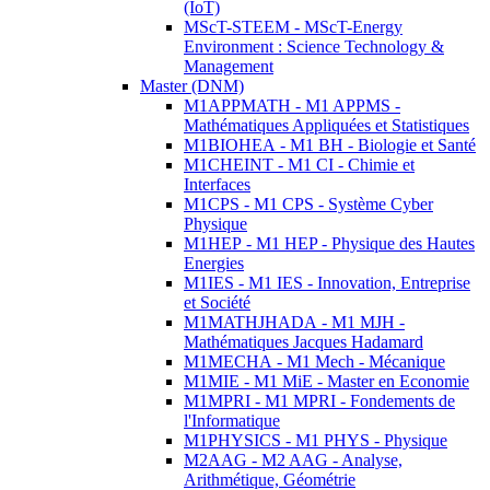
(IoT)
MScT-STEEM - MScT-Energy
Environment : Science Technology &
Management
Master (DNM)
M1APPMATH - M1 APPMS -
Mathématiques Appliquées et Statistiques
M1BIOHEA - M1 BH - Biologie et Santé
M1CHEINT - M1 CI - Chimie et
Interfaces
M1CPS - M1 CPS - Système Cyber
Physique
M1HEP - M1 HEP - Physique des Hautes
Energies
M1IES - M1 IES - Innovation, Entreprise
et Société
M1MATHJHADA - M1 MJH -
Mathématiques Jacques Hadamard
M1MECHA - M1 Mech - Mécanique
M1MIE - M1 MiE - Master en Economie
M1MPRI - M1 MPRI - Fondements de
l'Informatique
M1PHYSICS - M1 PHYS - Physique
M2AAG - M2 AAG - Analyse,
Arithmétique, Géométrie