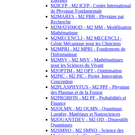
Energies
M2ICFP - M2 ICFP - Centre International
de Physique Fondamentale
M2MARES - M2 PBR - Physique par
Recherche
M2MATHMOD - M2 MM - Modélisation
Mathématique
M2MECENCLI - M2 MECENCLI -
Génie Mécanique pour les Cliniciens
M2MPRI - M2 MPRI - Fondements de
l'Informatique
M2MSV - M2 MSV - Mathématiques
pour les Sciences du Vivant
M2OPTIM - M2 OPT - Optimisation
M2PIC - M2 PIC - Projet, Innovation,
Conception
M2PLASPHYFUS - M2 PPF - Physique
des Plasmas et de la Fusion
M2PROBFIN - M2 PF - Probabilités et
Finance
M2QLMN - M2 QLMN - Quantique,
Lumière, Matériaux et Nanosciences
M2QUANTDEV - M2 QD - Dispositifs
Quantiques
M2SMNO - M2 SMNO - Science des