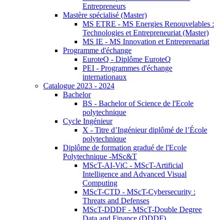
Entrepreneurs
Mastère spécialisé (Master)
MS ETRE - MS Energies Renouvelables :
Technologies et Entrepreneuriat (Master)
MS IE - MS Innovation et Entreprenariat
Programme d'échange
EuroteQ - Diplôme EuroteQ
PEI - Programmes d'échange
internationaux
Catalogue 2023 - 2024
Bachelor
BS - Bachelor of Science de l'Ecole
polytechnique
Cycle Ingénieur
X - Titre d’Ingénieur diplômé de l’École
polytechnique
Diplôme de formation gradué de l'Ecole
Polytechnique -MSc&T
MScT-AI-ViC - MScT-Artificial
Intelligence and Advanced Visual
Computing
MScT-CTD - MScT-Cybersecurity :
Threats and Defenses
MScT-DDDF - MScT-Double Degree
Data and Finance (DDDF)