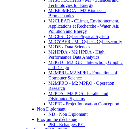
M1SCTECHNRJ - M1 - Sciences and
Technologies for Energy
M2BIOMECA - M2 Biomeca -
Biomechanics
M2CLEAR - CLimat, Environnement,
Applications et Recherche - Water, Air,
Pollution and Energy
M2CPS - Cyber Physical System
M2CYBER - M2 Cyber - Cybersecurity
M2DS - Data Sciences
M2HPDA - M2 HPDA - High
Performance Data Analytics
M2IGD - M2 IGD - Interaction, Graphic
and Design
M2MPRI - M2 MPRI - Foudations of
Computer Science
M2MPRO - M2 MPRO - Operation
Research
M2PDS - M2 PDS - Parallel and
Distributed Systems
M2PIC - Projet Innovation Conception
Non Diplomant
ND - Non Diplomant
Programme d'échange
PEI - Echanges PEI