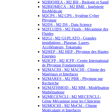
M2BIOHEA - M2 BH - Biologie et Santé
M2BIOMECA - M2 BME - Ingénierie
BioMédicale
M2CPS - M2 CPS - Système Cyber
Physique
M2DS - M2 DS - Data Science
M2FLUIDS - M2 Fluids - Mécanique des
Fluides
M2GI - M2 GI-PLATO - Grandes
installations - Plasmas, Lasers,
Accélérateurs, Tokamaks
M2HEP - M2 HEP - Physique des Hautes
Energies
M2ICFP - M2 ICFP - Centre International
de Physique Fondamentale
M2MACHI - M2 MACHI - Chimie des
Matériaux et Interfaces
M2MARES - M2 PBR - Physique par
Recherche
M2MATHMOD - M2 MM - Modélisation
Mathématique
M2MECENCLI - M2 MECENCLI -
Génie Mécanique pour les Cliniciens
M2MOCHI - M2 MoChI - Chimie
Moléculaire et Interfaces