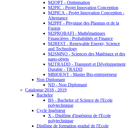
M2OPT - Optimisation
M2PIC - Projet Innovation Conception
M2PICA - Projet Innovation Conception -
Alternance
M2PPF - Physique des Plasmas et de la
Fusion
M2PROBAFI - Mathématiques
Financières : Probabilités et Finance
M2REST - Renewable Energy, Science
and Technology
M2SMNO - Sciences des Matériaux et des
nano-objets
M2TRADD - Transport et Développement
Durable - TRADD
MBIOENT - Master Bio-entrepreneur
Non Diplomant
ND - Non Diplomant
Catalogue 2018 - 2019
Bachelor
BS - Bachelor of Science de l'Ecole
polytechnique
Cycle Ingénieur
X - Diplôme d'ingénieur de l'Ecole
polytechnique
Diplôme de formation gradué de l'Ecole