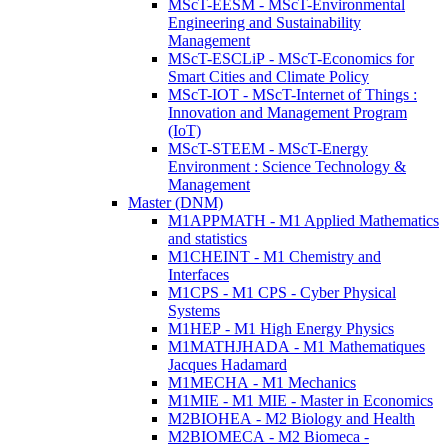
MScT-EESM - MScT-Environmental
Engineering and Sustainability
Management
MScT-ESCLiP - MScT-Economics for
Smart Cities and Climate Policy
MScT-IOT - MScT-Internet of Things :
Innovation and Management Program
(IoT)
MScT-STEEM - MScT-Energy
Environment : Science Technology &
Management
Master (DNM)
M1APPMATH - M1 Applied Mathematics
and statistics
M1CHEINT - M1 Chemistry and
Interfaces
M1CPS - M1 CPS - Cyber Physical
Systems
M1HEP - M1 High Energy Physics
M1MATHJHADA - M1 Mathematiques
Jacques Hadamard
M1MECHA - M1 Mechanics
M1MIE - M1 MIE - Master in Economics
M2BIOHEA - M2 Biology and Health
M2BIOMECA - M2 Biomeca -