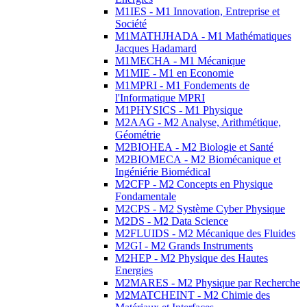
M1IES - M1 Innovation, Entreprise et
Société
M1MATHJHADA - M1 Mathématiques
Jacques Hadamard
M1MECHA - M1 Mécanique
M1MIE - M1 en Economie
M1MPRI - M1 Fondements de
l'Informatique MPRI
M1PHYSICS - M1 Physique
M2AAG - M2 Analyse, Arithmétique,
Géométrie
M2BIOHEA - M2 Biologie et Santé
M2BIOMECA - M2 Biomécanique et
Ingéniérie Biomédical
M2CFP - M2 Concepts en Physique
Fondamentale
M2CPS - M2 Système Cyber Physique
M2DS - M2 Data Science
M2FLUIDS - M2 Mécanique des Fluides
M2GI - M2 Grands Instruments
M2HEP - M2 Physique des Hautes
Energies
M2MARES - M2 Physique par Recherche
M2MATCHEINT - M2 Chimie des