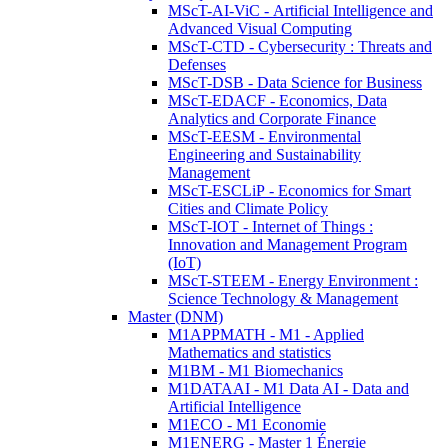
MScT-AI-ViC - Artificial Intelligence and
Advanced Visual Computing
MScT-CTD - Cybersecurity : Threats and
Defenses
MScT-DSB - Data Science for Business
MScT-EDACF - Economics, Data
Analytics and Corporate Finance
MScT-EESM - Environmental
Engineering and Sustainability
Management
MScT-ESCLiP - Economics for Smart
Cities and Climate Policy
MScT-IOT - Internet of Things :
Innovation and Management Program
(IoT)
MScT-STEEM - Energy Environment :
Science Technology & Management
Master (DNM)
M1APPMATH - M1 - Applied
Mathematics and statistics
M1BM - M1 Biomechanics
M1DATAAI - M1 Data AI - Data and
Artificial Intelligence
M1ECO - M1 Economie
M1ENERG - Master 1 Énergie