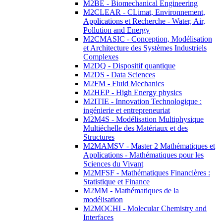
M2BE - Biomechanical Engineering
M2CLEAR - CLimat, Environnement,
Applications et Recherche - Water, Air,
Pollution and Energy
M2CMASIC - Conception, Modélisation
et Architecture des Systèmes Industriels
Complexes
M2DQ - Dispositif quantique
M2DS - Data Sciences
M2FM - Fluid Mechanics
M2HEP - High Energy physics
M2ITIE - Innovation Technologique :
ingénierie et entrepreneuriat
M2M4S - Modélisation Multiphysique
Multiéchelle des Matériaux et des
Structures
M2MAMSV - Master 2 Mathématiques et
Applications - Mathématiques pour les
Sciences du Vivant
M2MFSF - Mathématiques Financières :
Statistique et Finance
M2MM - Mathématiques de la
modélisation
M2MOCHI - Molecular Chemistry and
Interfaces