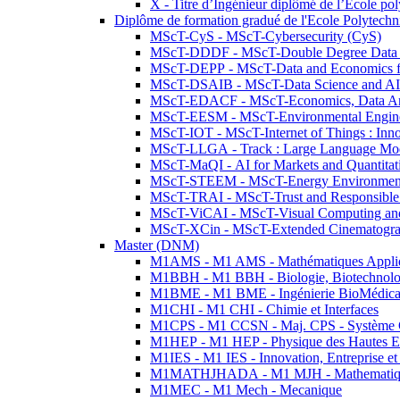
X - Titre d’Ingénieur diplômé de l’École po
Diplôme de formation gradué de l'Ecole Polytec
MScT-CyS - MScT-Cybersecurity (CyS)
MScT-DDDF - MScT-Double Degree Data 
MScT-DEPP - MScT-Data and Economics fo
MScT-DSAIB - MScT-Data Science and AI 
MScT-EDACF - MScT-Economics, Data Anal
MScT-EESM - MScT-Environmental Enginee
MScT-IOT - MScT-Internet of Things : Inn
MScT-LLGA - Track : Large Language Mode
MScT-MaQI - AI for Markets and Quantitat
MScT-STEEM - MScT-Energy Environment 
MScT-TRAI - MScT-Trust and Responsible
MScT-ViCAI - MScT-Visual Computing and
MScT-XCin - MScT-Extended Cinematogr
Master (DNM)
M1AMS - M1 AMS - Mathématiques Appliqué
M1BBH - M1 BBH - Biologie, Biotechnolog
M1BME - M1 BME - Ingénierie BioMédica
M1CHI - M1 CHI - Chimie et Interfaces
M1CPS - M1 CCSN - Maj. CPS - Système 
M1HEP - M1 HEP - Physique des Hautes E
M1IES - M1 IES - Innovation, Entreprise et
M1MATHJHADA - M1 MJH - Mathematiqu
M1MEC - M1 Mech - Mecanique