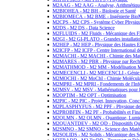
M2AAG - M2 AAG - Analyse, Arithmétique
M2BIOHEA - M2 BH - Biologie et Santé
M2BIOMECA - M2 BME - Ingénierie BioM
M2CPS - M2 CPS - Système Cyber Physiq
M2DS - M2 DS - Data Science
M2FLUIDS - M2 Fluids - Mécanique des Fl
M2GI - M2 GI-PLATO - Grandes installation
M2HEP - M2 HEP - Physique des Hautes E
M2ICFP - M2 ICFP - Centre International 
M2MACHI - M2 MACHI - Chimie des Matéri
M2MARES - M2 PBR - Physique par Rech
M2MATHMOD - M2 MM - Modélisation M
M2MECENCLI - M2 MECENCLI - Génie Méc
M2MOCHI - M2 MoChI - Chimie Moléculaire
M2MPRI - M2 MPRI - Fondements de l'Inf
M2MSV - M2 MSV - Mathématiques pour le
M2OPTIM - M2 OPT - Optimisation
M2PIC - M2 PIC - Projet, Innovation, Conc
M2PLASPHYFUS - M2 PPF - Physique des P
M2PROBFIN - M2 PF - Probabilités et Fin
M2QLMN - M2 QLMN - Quantique, Lumière
M2QUANTDEV - M2 QD - Dispositifs Qua
M2SMNO - M2 SMNO - Science des Matéri
M2SOLIDS - M2 Solids - Mécanique des So