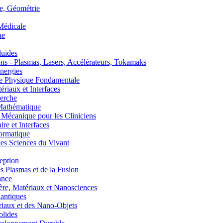
, Géométrie
édicale
ue
uides
s - Plasmas, Lasers, Accélérateurs, Tokamaks
nergies
de Physique Fondamentale
aux et Interfaces
erche
athématique
anique pour les Cliniciens
 et Interfaces
ormatique
s Sciences du Vivant
eption
lasmas et de la Fusion
ance
, Matériaux et Nanosciences
ntiques
aux et des Nano-Objets
lides