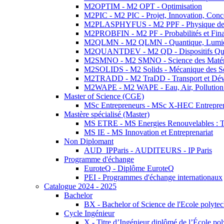
M2OPTIM - M2 OPT - Optimisation
M2PIC - M2 PIC - Projet, Innovation, Conc
M2PLASPHYFUS - M2 PPF - Physique des P
M2PROBFIN - M2 PF - Probabilités et Fin
M2QLMN - M2 QLMN - Quantique, Lumière
M2QUANTDEV - M2 QD - Dispositifs Qua
M2SMNO - M2 SMNO - Science des Matéri
M2SOLIDS - M2 Solids - Mécanique des So
M2TRADD - M2 TraDD - Transport et Dév
M2WAPE - M2 WAPE - Eau, Air, Pollution 
Master of Science (CGE)
MSc Entrepreneurs - MSc X-HEC Entrepre
Mastère spécialisé (Master)
MS ETRE - MS Energies Renouvelables : Tec
MS IE - MS Innovation et Entreprenariat
Non Diplomant
AUD_IPParis - AUDITEURS - IP Paris
Programme d'échange
EuroteQ - Diplôme EuroteQ
PEI - Programmes d'échange internationaux
Catalogue 2024 - 2025
Bachelor
BX - Bachelor of Science de l'Ecole polyte
Cycle Ingénieur
X - Titre d’Ingénieur diplômé de l’École po