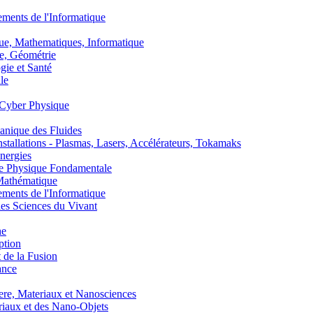
nts de l'Informatique
, Mathematiques, Informatique
, Géométrie
ie et Santé
le
Cyber Physique
nique des Fluides
lations - Plasmas, Lasers, Accélérateurs, Tokamaks
nergies
de Physique Fondamentale
athématique
nts de l'Informatique
s Sciences du Vivant
he
ption
 de la Fusion
ance
, Materiaux et Nanosciences
aux et des Nano-Objets