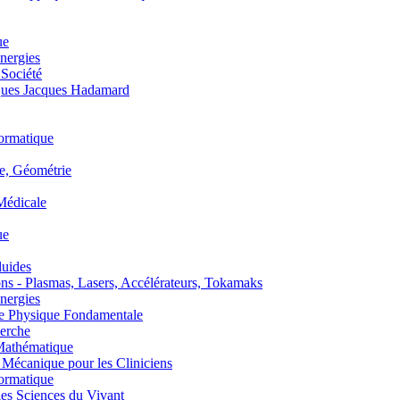
ue
nergies
 Société
es Jacques Hadamard
ormatique
, Géométrie
édicale
ue
uides
s - Plasmas, Lasers, Accélérateurs, Tokamaks
nergies
de Physique Fondamentale
erche
athématique
anique pour les Cliniciens
ormatique
s Sciences du Vivant