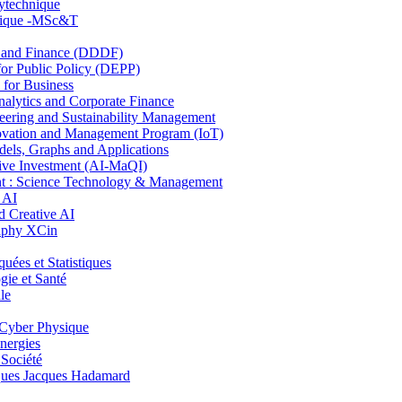
lytechnique
hnique -MSc&T
and Finance (DDDF)
r Public Policy (DEPP)
for Business
ytics and Corporate Finance
ring and Sustainability Management
ovation and Management Program (IoT)
ls, Graphs and Applications
ive Investment (AI-MaQI)
: Science Technology & Management
 AI
 Creative AI
aphy XCin
es et Statistiques
ie et Santé
le
Cyber Physique
nergies
 Société
es Jacques Hadamard