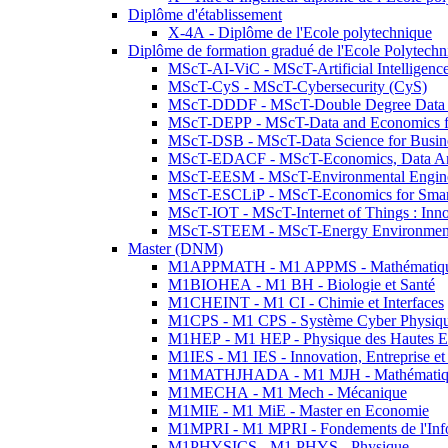
Diplôme d'établissement
X-4A - Diplôme de l'Ecole polytechnique
Diplôme de formation gradué de l'Ecole Polytec
MScT-AI-ViC - MScT-Artificial Intelligen
MScT-CyS - MScT-Cybersecurity (CyS)
MScT-DDDF - MScT-Double Degree Data 
MScT-DEPP - MScT-Data and Economics fo
MScT-DSB - MScT-Data Science for Busin
MScT-EDACF - MScT-Economics, Data Anal
MScT-EESM - MScT-Environmental Enginee
MScT-ESCLiP - MScT-Economics for Smart 
MScT-IOT - MScT-Internet of Things : Inn
MScT-STEEM - MScT-Energy Environment 
Master (DNM)
M1APPMATH - M1 APPMS - Mathématiques A
M1BIOHEA - M1 BH - Biologie et Santé
M1CHEINT - M1 CI - Chimie et Interfaces
M1CPS - M1 CPS - Système Cyber Physiq
M1HEP - M1 HEP - Physique des Hautes E
M1IES - M1 IES - Innovation, Entreprise et
M1MATHJHADA - M1 MJH - Mathématiqu
M1MECHA - M1 Mech - Mécanique
M1MIE - M1 MiE - Master en Economie
M1MPRI - M1 MPRI - Fondements de l'Inf
M1PHYSICS - M1 PHYS - Physique