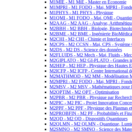
M1MIE - M1 MiE - Master en Economie
M1MPRI - M1 FODQ - Maj. MPRI - Fondeme
M1PHYS - M1 PHYS - Physique
M1QMI - M1 FODQ - Maj. QMI - Quantique
M2AAG - M2 AAG - Analyse, Arithmétique
M2BBH - M2 BBH - Biologie, Biotechnolog
M2BME - M2 BME - Ingénierie BioMédica
M2CHI - M2 CHI - Chimie et Interfaces
M2CPS - M2 CCSN - Maj. CPS - Système 
M2DS - M2 DS - Science des données
M2FLUIDS - M2 Mech - Maj. Fluids - Meca
M2GIPLATO - M2 GI-PLATO - Grandes instal
M2HEP - M2 HEP - Physique des Hautes E
M2ICFP - M2 ICFP - Centre International 
M2MATHMOD - M2 MM - Modélisation M
M2MPRI - M2 FODQ - Maj. MPRI - Fondeme
M2MSV - M2 MSV - Mathématiques pour le
M2OPTIM - M2 OPT - Optimisation
M2PBR - M2 PBR - Physique par Recherc
M2PIC - M2 PIC - Projet Innovation Conce
M2PPF - M2 PPF - Physique des Plasmas et
M2PROBFIN - M2 PF - Probabilités et Fin
M2QD - M2 QD - Dispositifs Quantiques
M2QLMN - M2 QLMN - Quantique, Lumiere
M2SMNO - M2 SMNO - Science des Materi