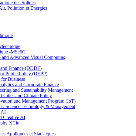
nique des Solides
, Pollution et Energies
chnique
lytechnique
hnique -MSc&T
ce and Advanced Visual Computing
and Finance (DDDF)
r Public Policy (DEPP)
for Business
ytics and Corporate Finance
ring and Sustainability Management
Cities and Climate Policy
ovation and Management Program (IoT)
: Science Technology & Management
 AI
 Creative AI
aphy XCin
ppliquées et Statistiques