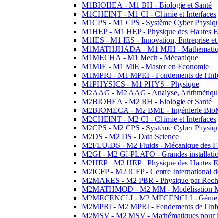
M1BIOHEA - M1 BH - Biologie et Santé
M1CHEINT - M1 CI - Chimie et Interfaces
M1CPS - M1 CPS - Système Cyber Physiq
M1HEP - M1 HEP - Physique des Hautes E
M1IES - M1 IES - Innovation, Entreprise et
M1MATHJHADA - M1 MJH - Mathématiqu
M1MECHA - M1 Mech - Mécanique
M1MIE - M1 MiE - Master en Economie
M1MPRI - M1 MPRI - Fondements de l'Inf
M1PHYSICS - M1 PHYS - Physique
M2AAG - M2 AAG - Analyse, Arithmétique
M2BIOHEA - M2 BH - Biologie et Santé
M2BIOMECA - M2 BME - Ingénierie BioM
M2CHEINT - M2 CI - Chimie et Interfaces
M2CPS - M2 CPS - Système Cyber Physiq
M2DS - M2 DS - Data Science
M2FLUIDS - M2 Fluids - Mécanique des Fl
M2GI - M2 GI-PLATO - Grandes installation
M2HEP - M2 HEP - Physique des Hautes E
M2ICFP - M2 ICFP - Centre International 
M2MARES - M2 PBR - Physique par Rech
M2MATHMOD - M2 MM - Modélisation M
M2MECENCLI - M2 MECENCLI - Génie Méc
M2MPRI - M2 MPRI - Fondements de l'Inf
M2MSV - M2 MSV - Mathématiques pour le