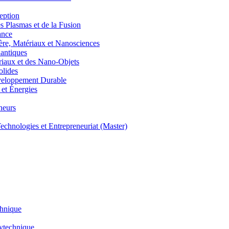
eption
lasmas et de la Fusion
ance
, Matériaux et Nanosciences
ntiques
aux et des Nano-Objets
lides
eloppement Durable
et Énergies
neurs
hnologies et Entrepreneuriat (Master)
chnique
lytechnique