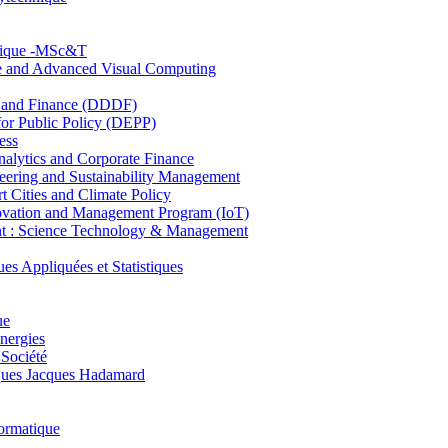
hnique -MSc&T
ce and Advanced Visual Computing
and Finance (DDDF)
r Public Policy (DEPP)
ess
ytics and Corporate Finance
ring and Sustainability Management
Cities and Climate Policy
ovation and Management Program (IoT)
: Science Technology & Management
ppliquées et Statistiques
ue
nergies
 Société
es Jacques Hadamard
ormatique