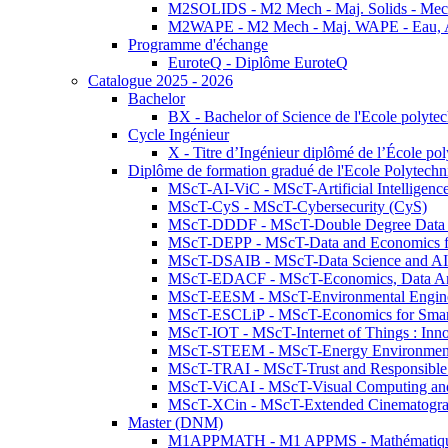
M2SOLIDS - M2 Mech - Maj. Solids - Meca
M2WAPE - M2 Mech - Maj. WAPE - Eau, Air
Programme d'échange
EuroteQ - Diplôme EuroteQ
Catalogue 2025 - 2026
Bachelor
BX - Bachelor of Science de l'Ecole polyte
Cycle Ingénieur
X - Titre d’Ingénieur diplômé de l’École po
Diplôme de formation gradué de l'Ecole Polytec
MScT-AI-ViC - MScT-Artificial Intelligen
MScT-CyS - MScT-Cybersecurity (CyS)
MScT-DDDF - MScT-Double Degree Data 
MScT-DEPP - MScT-Data and Economics fo
MScT-DSAIB - MScT-Data Science and AI 
MScT-EDACF - MScT-Economics, Data Anal
MScT-EESM - MScT-Environmental Enginee
MScT-ESCLiP - MScT-Economics for Smart 
MScT-IOT - MScT-Internet of Things : Inn
MScT-STEEM - MScT-Energy Environment 
MScT-TRAI - MScT-Trust and Responsible
MScT-ViCAI - MScT-Visual Computing and
MScT-XCin - MScT-Extended Cinematogr
Master (DNM)
M1APPMATH - M1 APPMS - Mathématiques A