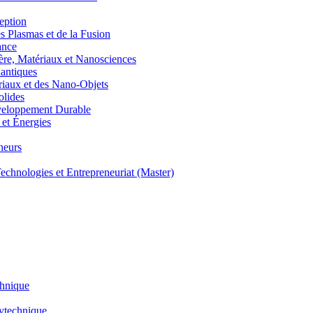
eption
lasmas et de la Fusion
ance
, Matériaux et Nanosciences
ntiques
aux et des Nano-Objets
lides
eloppement Durable
et Énergies
neurs
hnologies et Entrepreneuriat (Master)
chnique
lytechnique