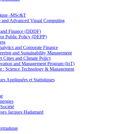
hnique -MSc&T
ce and Advanced Visual Computing
and Finance (DDDF)
r Public Policy (DEPP)
ess
ytics and Corporate Finance
ring and Sustainability Management
Cities and Climate Policy
ovation and Management Program (IoT)
: Science Technology & Management
ppliquées et Statistiques
ue
nergies
 Société
es Jacques Hadamard
ormatique