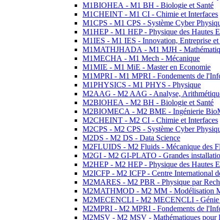
M1BIOHEA - M1 BH - Biologie et Santé
M1CHEINT - M1 CI - Chimie et Interfaces
M1CPS - M1 CPS - Système Cyber Physiq
M1HEP - M1 HEP - Physique des Hautes E
M1IES - M1 IES - Innovation, Entreprise et
M1MATHJHADA - M1 MJH - Mathématiqu
M1MECHA - M1 Mech - Mécanique
M1MIE - M1 MiE - Master en Economie
M1MPRI - M1 MPRI - Fondements de l'Inf
M1PHYSICS - M1 PHYS - Physique
M2AAG - M2 AAG - Analyse, Arithmétique
M2BIOHEA - M2 BH - Biologie et Santé
M2BIOMECA - M2 BME - Ingénierie BioM
M2CHEINT - M2 CI - Chimie et Interfaces
M2CPS - M2 CPS - Système Cyber Physiq
M2DS - M2 DS - Data Science
M2FLUIDS - M2 Fluids - Mécanique des Fl
M2GI - M2 GI-PLATO - Grandes installation
M2HEP - M2 HEP - Physique des Hautes E
M2ICFP - M2 ICFP - Centre International 
M2MARES - M2 PBR - Physique par Rech
M2MATHMOD - M2 MM - Modélisation M
M2MECENCLI - M2 MECENCLI - Génie Méc
M2MPRI - M2 MPRI - Fondements de l'Inf
M2MSV - M2 MSV - Mathématiques pour le