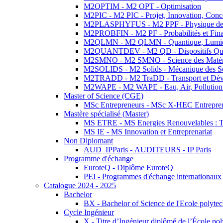
M2OPTIM - M2 OPT - Optimisation
M2PIC - M2 PIC - Projet, Innovation, Conc
M2PLASPHYFUS - M2 PPF - Physique des P
M2PROBFIN - M2 PF - Probabilités et Fin
M2QLMN - M2 QLMN - Quantique, Lumière
M2QUANTDEV - M2 QD - Dispositifs Qua
M2SMNO - M2 SMNO - Science des Matéri
M2SOLIDS - M2 Solids - Mécanique des So
M2TRADD - M2 TraDD - Transport et Dév
M2WAPE - M2 WAPE - Eau, Air, Pollution 
Master of Science (CGE)
MSc Entrepreneurs - MSc X-HEC Entrepre
Mastère spécialisé (Master)
MS ETRE - MS Energies Renouvelables : Tec
MS IE - MS Innovation et Entreprenariat
Non Diplomant
AUD_IPParis - AUDITEURS - IP Paris
Programme d'échange
EuroteQ - Diplôme EuroteQ
PEI - Programmes d'échange internationaux
Catalogue 2024 - 2025
Bachelor
BX - Bachelor of Science de l'Ecole polyte
Cycle Ingénieur
X - Titre d’Ingénieur diplômé de l’École po