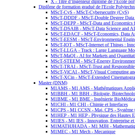
X - Titre d’Ingénieur diplômé de l’École po
Diplôme de formation gradué de l'Ecole Polytec
MScT-CyS - MScT-Cybersecurity (CyS)
MScT-DDDF - MScT-Double Degree Data 
MScT-DEPP - MScT-Data and Economics fo
MScT-DSAIB - MScT-Data Science and AI 
MScT-EDACF - MScT-Economics, Data Anal
MScT-EESM - MScT-Environmental Enginee
MScT-IOT - MScT-Internet of Things : Inn
MScT-LLGA - Track : Large Language Mode
MScT-MaQI - AI for Markets and Quantitat
MScT-STEEM - MScT-Energy Environment 
MScT-TRAI - MScT-Trust and Responsible
MScT-ViCAI - MScT-Visual Computing and
MScT-XCin - MScT-Extended Cinematogr
Master (DNM)
M1AMS - M1 AMS - Mathématiques Appliqué
M1BBH - M1 BBH - Biologie, Biotechnolog
M1BME - M1 BME - Ingénierie BioMédica
M1CHI - M1 CHI - Chimie et Interfaces
M1CPS - M1 CCSN - Maj. CPS - Système 
M1HEP - M1 HEP - Physique des Hautes E
M1IES - M1 IES - Innovation, Entreprise et
M1MATHJHADA - M1 MJH - Mathematiqu
M1MEC - M1 Mech - Mecanique