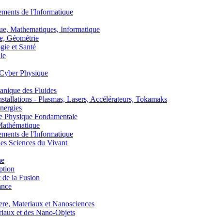
nts de l'Informatique
, Mathematiques, Informatique
, Géométrie
ie et Santé
le
Cyber Physique
nique des Fluides
lations - Plasmas, Lasers, Accélérateurs, Tokamaks
nergies
de Physique Fondamentale
athématique
nts de l'Informatique
s Sciences du Vivant
he
ption
 de la Fusion
ance
, Materiaux et Nanosciences
aux et des Nano-Objets