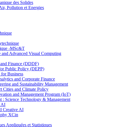
nique des Solides
, Pollution et Energies
chnique
lytechnique
hnique -MSc&T
ce and Advanced Visual Computing
and Finance (DDDF)
r Public Policy (DEPP)
for Business
ytics and Corporate Finance
ring and Sustainability Management
Cities and Climate Policy
ovation and Management Program (IoT)
: Science Technology & Management
 AI
 Creative AI
aphy XCin
ppliquées et Statistiques