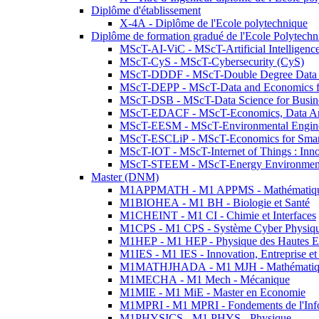
Diplôme d'établissement
X-4A - Diplôme de l'Ecole polytechnique
Diplôme de formation gradué de l'Ecole Polytec
MScT-AI-ViC - MScT-Artificial Intelligen
MScT-CyS - MScT-Cybersecurity (CyS)
MScT-DDDF - MScT-Double Degree Data 
MScT-DEPP - MScT-Data and Economics fo
MScT-DSB - MScT-Data Science for Busin
MScT-EDACF - MScT-Economics, Data Anal
MScT-EESM - MScT-Environmental Enginee
MScT-ESCLiP - MScT-Economics for Smart 
MScT-IOT - MScT-Internet of Things : Inn
MScT-STEEM - MScT-Energy Environment 
Master (DNM)
M1APPMATH - M1 APPMS - Mathématiques A
M1BIOHEA - M1 BH - Biologie et Santé
M1CHEINT - M1 CI - Chimie et Interfaces
M1CPS - M1 CPS - Système Cyber Physiq
M1HEP - M1 HEP - Physique des Hautes E
M1IES - M1 IES - Innovation, Entreprise et
M1MATHJHADA - M1 MJH - Mathématiqu
M1MECHA - M1 Mech - Mécanique
M1MIE - M1 MiE - Master en Economie
M1MPRI - M1 MPRI - Fondements de l'Inf
M1PHYSICS - M1 PHYS - Physique