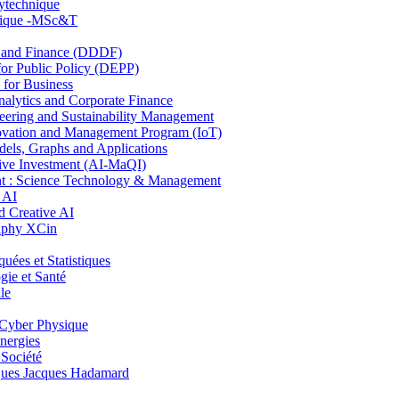
lytechnique
hnique -MSc&T
and Finance (DDDF)
r Public Policy (DEPP)
for Business
ytics and Corporate Finance
ring and Sustainability Management
ovation and Management Program (IoT)
ls, Graphs and Applications
ive Investment (AI-MaQI)
: Science Technology & Management
 AI
 Creative AI
aphy XCin
es et Statistiques
ie et Santé
le
Cyber Physique
nergies
 Société
es Jacques Hadamard