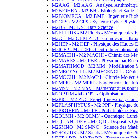
M2AAG - M2 AAG - Analyse, Arithmétique
M2BIOHEA - M2 BH - Biologie et Santé
M2BIOMECA - M2 BME - Ingénierie BioM
M2CPS - M2 CPS - Système Cyber Physiq
M2DS - M2 DS - Data Science
M2FLUIDS - M2 Fluids - Mécanique des Fl
M2GI - M2 GI-PLATO - Grandes installation
M2HEP - M2 HEP - Physique des Hautes E
M2ICFP - M2 ICFP - Centre International 
M2MACHI - M2 MACHI - Chimie des Matéri
M2MARES - M2 PBR - Physique par Rech
M2MATHMOD - M2 MM - Modélisation M
M2MECENCLI - M2 MECENCLI - Génie Méc
M2MOCHI - M2 MoChI - Chimie Moléculaire
M2MPRI - M2 MPRI - Fondements de l'Inf
M2MSV - M2 MSV - Mathématiques pour le
M2OPTIM - M2 OPT - Optimisation
M2PIC - M2 PIC - Projet, Innovation, Conc
M2PLASPHYFUS - M2 PPF - Physique des P
M2PROBFIN - M2 PF - Probabilités et Fin
M2QLMN - M2 QLMN - Quantique, Lumière
M2QUANTDEV - M2 QD - Dispositifs Qua
M2SMNO - M2 SMNO - Science des Matéri
M2SOLIDS - M2 Solids - Mécanique des So