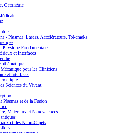
, Géométrie
édicale
ue
uides
s - Plasmas, Lasers, Accélérateurs, Tokamaks
nergies
de Physique Fondamentale
aux et Interfaces
erche
athématique
anique pour les Cliniciens
 et Interfaces
ormatique
s Sciences du Vivant
eption
lasmas et de la Fusion
ance
, Matériaux et Nanosciences
ntiques
aux et des Nano-Objets
lides