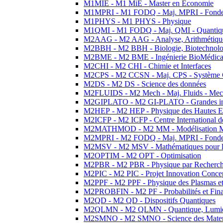
M1MIE - M1 MiE - Master en Economie
M1MPRI - M1 FODQ - Maj. MPRI - Fondeme
M1PHYS - M1 PHYS - Physique
M1QMI - M1 FODQ - Maj. QMI - Quantique
M2AAG - M2 AAG - Analyse, Arithmétique
M2BBH - M2 BBH - Biologie, Biotechnolog
M2BME - M2 BME - Ingénierie BioMédica
M2CHI - M2 CHI - Chimie et Interfaces
M2CPS - M2 CCSN - Maj. CPS - Système 
M2DS - M2 DS - Science des données
M2FLUIDS - M2 Mech - Maj. Fluids - Meca
M2GIPLATO - M2 GI-PLATO - Grandes instal
M2HEP - M2 HEP - Physique des Hautes E
M2ICFP - M2 ICFP - Centre International 
M2MATHMOD - M2 MM - Modélisation M
M2MPRI - M2 FODQ - Maj. MPRI - Fondeme
M2MSV - M2 MSV - Mathématiques pour le
M2OPTIM - M2 OPT - Optimisation
M2PBR - M2 PBR - Physique par Recherc
M2PIC - M2 PIC - Projet Innovation Conce
M2PPF - M2 PPF - Physique des Plasmas et
M2PROBFIN - M2 PF - Probabilités et Fin
M2QD - M2 QD - Dispositifs Quantiques
M2QLMN - M2 QLMN - Quantique, Lumiere
M2SMNO - M2 SMNO - Science des Materi