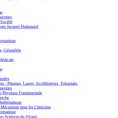
ue
nergies
 Société
es Jacques Hadamard
ormatique
, Géométrie
édicale
ue
uides
s - Plasmas, Lasers, Accélérateurs, Tokamaks
nergies
de Physique Fondamentale
erche
athématique
anique pour les Cliniciens
ormatique
s Sciences du Vivant