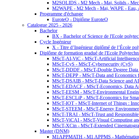
M2SOLIDS - M2 Mech - Maj. Solids - Meca
M2WAPE - M2 Mech - Maj. WAPE - Eau, Air
Programme d'échange
EuroteQ - Diplôme EuroteQ
Catalogue 2025 - 2026
Bachelor
BX - Bachelor of Science de l'Ecole polyte
Cycle Ingénieur
X - Titre d’Ingénieur diplômé de l’École po
Diplôme de formation gradué de l'Ecole Polytec
MScT-AI-ViC - MScT-Artificial Intelligen
MScT-CyS - MScT-Cybersecurity (CyS)
MScT-DDDF - MScT-Double Degree Data 
MScT-DEPP - MScT-Data and Economics fo
MScT-DSAIB - MScT-Data Science and AI 
MScT-EDACF - MScT-Economics, Data Anal
MScT-EESM - MScT-Environmental Enginee
MScT-ESCLiP - MScT-Economics for Smart 
MScT-IOT - MScT-Internet of Things : Inn
MScT-STEEM - MScT-Energy Environment 
MScT-TRAI - MScT-Trust and Responsible
MScT-ViCAI - MScT-Visual Computing and
MScT-XCin - MScT-Extended Cinematogr
Master (DNM)
M1APPMATH - M1 APPMS - Mathématiques A