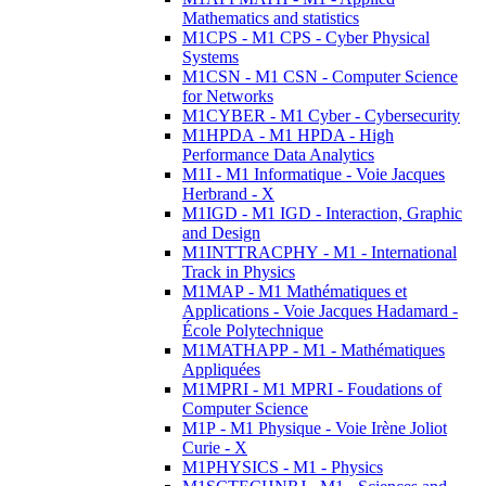
Mathematics and statistics
M1CPS - M1 CPS - Cyber Physical
Systems
M1CSN - M1 CSN - Computer Science
for Networks
M1CYBER - M1 Cyber - Cybersecurity
M1HPDA - M1 HPDA - High
Performance Data Analytics
M1I - M1 Informatique - Voie Jacques
Herbrand - X
M1IGD - M1 IGD - Interaction, Graphic
and Design
M1INTTRACPHY - M1 - International
Track in Physics
M1MAP - M1 Mathématiques et
Applications - Voie Jacques Hadamard -
École Polytechnique
M1MATHAPP - M1 - Mathématiques
Appliquées
M1MPRI - M1 MPRI - Foudations of
Computer Science
M1P - M1 Physique - Voie Irène Joliot
Curie - X
M1PHYSICS - M1 - Physics