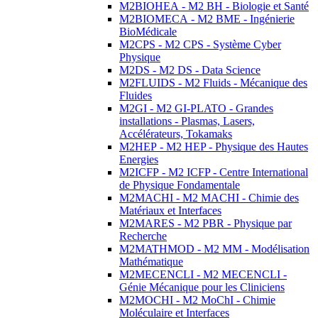
M2BIOHEA - M2 BH - Biologie et Santé
M2BIOMECA - M2 BME - Ingénierie
BioMédicale
M2CPS - M2 CPS - Système Cyber
Physique
M2DS - M2 DS - Data Science
M2FLUIDS - M2 Fluids - Mécanique des
Fluides
M2GI - M2 GI-PLATO - Grandes
installations - Plasmas, Lasers,
Accélérateurs, Tokamaks
M2HEP - M2 HEP - Physique des Hautes
Energies
M2ICFP - M2 ICFP - Centre International
de Physique Fondamentale
M2MACHI - M2 MACHI - Chimie des
Matériaux et Interfaces
M2MARES - M2 PBR - Physique par
Recherche
M2MATHMOD - M2 MM - Modélisation
Mathématique
M2MECENCLI - M2 MECENCLI -
Génie Mécanique pour les Cliniciens
M2MOCHI - M2 MoChI - Chimie
Moléculaire et Interfaces