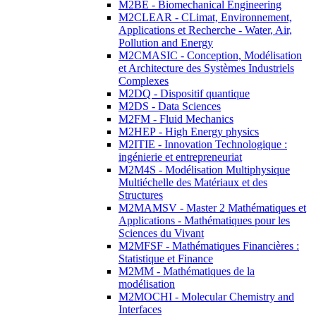
M2BE - Biomechanical Engineering
M2CLEAR - CLimat, Environnement,
Applications et Recherche - Water, Air,
Pollution and Energy
M2CMASIC - Conception, Modélisation
et Architecture des Systèmes Industriels
Complexes
M2DQ - Dispositif quantique
M2DS - Data Sciences
M2FM - Fluid Mechanics
M2HEP - High Energy physics
M2ITIE - Innovation Technologique :
ingénierie et entrepreneuriat
M2M4S - Modélisation Multiphysique
Multiéchelle des Matériaux et des
Structures
M2MAMSV - Master 2 Mathématiques et
Applications - Mathématiques pour les
Sciences du Vivant
M2MFSF - Mathématiques Financières :
Statistique et Finance
M2MM - Mathématiques de la
modélisation
M2MOCHI - Molecular Chemistry and
Interfaces