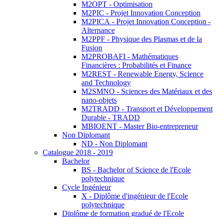
M2OPT - Optimisation
M2PIC - Projet Innovation Conception
M2PICA - Projet Innovation Conception -
Alternance
M2PPF - Physique des Plasmas et de la
Fusion
M2PROBAFI - Mathématiques
Financières : Probabilités et Finance
M2REST - Renewable Energy, Science
and Technology
M2SMNO - Sciences des Matériaux et des
nano-objets
M2TRADD - Transport et Développement
Durable - TRADD
MBIOENT - Master Bio-entrepreneur
Non Diplomant
ND - Non Diplomant
Catalogue 2018 - 2019
Bachelor
BS - Bachelor of Science de l'Ecole
polytechnique
Cycle Ingénieur
X - Diplôme d'ingénieur de l'Ecole
polytechnique
Diplôme de formation gradué de l'Ecole