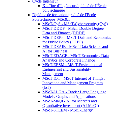
Cycle Ingénieur
X - Titre d’Ingénieur diplômé de l’École
polytechnique
Diplôme de formation gradué de l'Ecole
Polytechnique -MSc&T
MScT-CyS - MScT-Cybersecurity (CyS)
MScT-DDDF - MScT-Double Degree
Data and Finance (DDDF)
MScT-DEPP - MScT-Data and Economics
for Public Policy (DEPP)
MScT-DSAIB - MScT-Data Science and
AI for Business
MScT-EDACF - MScT-Economics, Data
Analytics and Corporate Finance
MScT-EESM - MScT-Environmental
Engineering and Sustainability
Management
MScT-IOT - MScT-Internet of Things :
Innovation and Management Program
(IoT)
MScT-LLGA - Track : Large Language
Models, Graphs and Applications
MScT-MaQI - AI for Markets and
Quantitative Investment (AI-MaQI)
MScT-STEEM - MScT-Energy