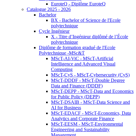
EuroteQ - Diplôme EuroteQ
Catalogue 2025 - 2026
Bachelor
BX - Bachelor of Science de l'Ecole
polytechnique
Cycle Ingénieur
X - Titre d’Ingénieur diplômé de l’École
polytechnique
Diplôme de formation gradué de l'Ecole
Polytechnique -MSc&T
MScT-AI-ViC - MScT-Artificial
Intelligence and Advanced Visual
Computing
MScT-CyS - MScT-Cybersecurity (CyS)
MScT-DDDF - MScT-Double Degree
Data and Finance (DDDF)
MScT-DEPP - MScT-Data and Economics
for Public Policy (DEPP)
MScT-DSAIB - MScT-Data Science and
AI for Business
MScT-EDACF - MScT-Economics, Data
Analytics and Corporate Finance
MScT-EESM - MScT-Environmental
Engineering and Sustainability
Management