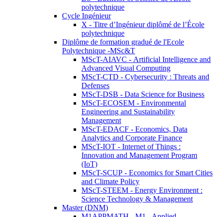
polytechnique
Cycle Ingénieur
X - Titre d’Ingénieur diplômé de l’École
polytechnique
Diplôme de formation gradué de l'Ecole
Polytechnique -MSc&T
MScT-AIAVC - Artificial Intelligence and
Advanced Visual Computing
MScT-CTD - Cybersecurity : Threats and
Defenses
MScT-DSB - Data Science for Business
MScT-ECOSEM - Environmental
Engineering and Sustainability
Management
MScT-EDACF - Economics, Data
Analytics and Corporate Finance
MScT-IOT - Internet of Things :
Innovation and Management Program
(IoT)
MScT-SCUP - Economics for Smart Cities
and Climate Policy
MScT-STEEM - Energy Environment :
Science Technology & Management
Master (DNM)
M1APPMATH - M1 - Applied