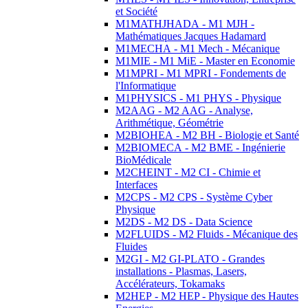
et Société
M1MATHJHADA - M1 MJH -
Mathématiques Jacques Hadamard
M1MECHA - M1 Mech - Mécanique
M1MIE - M1 MiE - Master en Economie
M1MPRI - M1 MPRI - Fondements de
l'Informatique
M1PHYSICS - M1 PHYS - Physique
M2AAG - M2 AAG - Analyse,
Arithmétique, Géométrie
M2BIOHEA - M2 BH - Biologie et Santé
M2BIOMECA - M2 BME - Ingénierie
BioMédicale
M2CHEINT - M2 CI - Chimie et
Interfaces
M2CPS - M2 CPS - Système Cyber
Physique
M2DS - M2 DS - Data Science
M2FLUIDS - M2 Fluids - Mécanique des
Fluides
M2GI - M2 GI-PLATO - Grandes
installations - Plasmas, Lasers,
Accélérateurs, Tokamaks
M2HEP - M2 HEP - Physique des Hautes