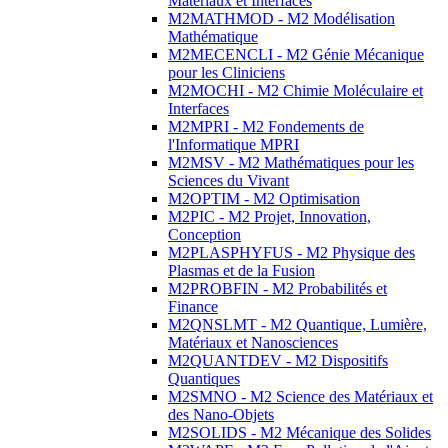
Matériaux et Interfaces
M2MATHMOD - M2 Modélisation
Mathématique
M2MECENCLI - M2 Génie Mécanique
pour les Cliniciens
M2MOCHI - M2 Chimie Moléculaire et
Interfaces
M2MPRI - M2 Fondements de
l'Informatique MPRI
M2MSV - M2 Mathématiques pour les
Sciences du Vivant
M2OPTIM - M2 Optimisation
M2PIC - M2 Projet, Innovation,
Conception
M2PLASPHYFUS - M2 Physique des
Plasmas et de la Fusion
M2PROBFIN - M2 Probabilités et
Finance
M2QNSLMT - M2 Quantique, Lumière,
Matériaux et Nanosciences
M2QUANTDEV - M2 Dispositifs
Quantiques
M2SMNO - M2 Science des Matériaux et
des Nano-Objets
M2SOLIDS - M2 Mécanique des Solides