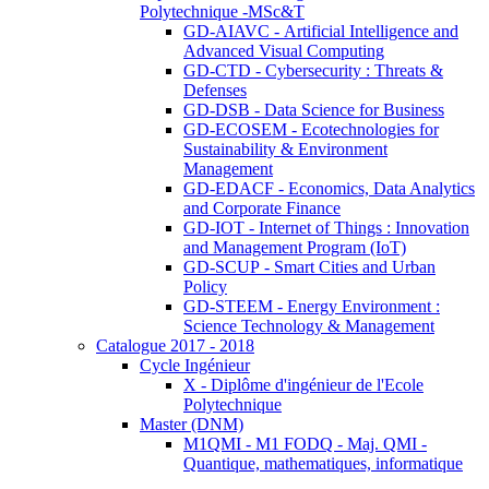
Polytechnique -MSc&T
GD-AIAVC - Artificial Intelligence and
Advanced Visual Computing
GD-CTD - Cybersecurity : Threats &
Defenses
GD-DSB - Data Science for Business
GD-ECOSEM - Ecotechnologies for
Sustainability & Environment
Management
GD-EDACF - Economics, Data Analytics
and Corporate Finance
GD-IOT - Internet of Things : Innovation
and Management Program (IoT)
GD-SCUP - Smart Cities and Urban
Policy
GD-STEEM - Energy Environment :
Science Technology & Management
Catalogue 2017 - 2018
Cycle Ingénieur
X - Diplôme d'ingénieur de l'Ecole
Polytechnique
Master (DNM)
M1QMI - M1 FODQ - Maj. QMI -
Quantique, mathematiques, informatique