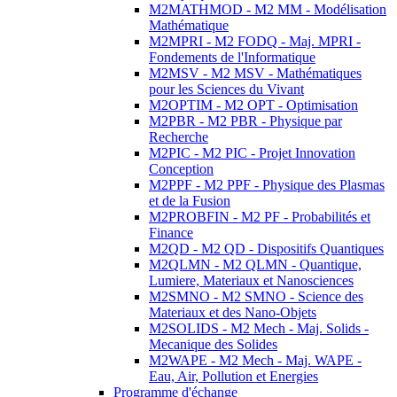
M2MATHMOD - M2 MM - Modélisation
Mathématique
M2MPRI - M2 FODQ - Maj. MPRI -
Fondements de l'Informatique
M2MSV - M2 MSV - Mathématiques
pour les Sciences du Vivant
M2OPTIM - M2 OPT - Optimisation
M2PBR - M2 PBR - Physique par
Recherche
M2PIC - M2 PIC - Projet Innovation
Conception
M2PPF - M2 PPF - Physique des Plasmas
et de la Fusion
M2PROBFIN - M2 PF - Probabilités et
Finance
M2QD - M2 QD - Dispositifs Quantiques
M2QLMN - M2 QLMN - Quantique,
Lumiere, Materiaux et Nanosciences
M2SMNO - M2 SMNO - Science des
Materiaux et des Nano-Objets
M2SOLIDS - M2 Mech - Maj. Solids -
Mecanique des Solides
M2WAPE - M2 Mech - Maj. WAPE -
Eau, Air, Pollution et Energies
Programme d'échange