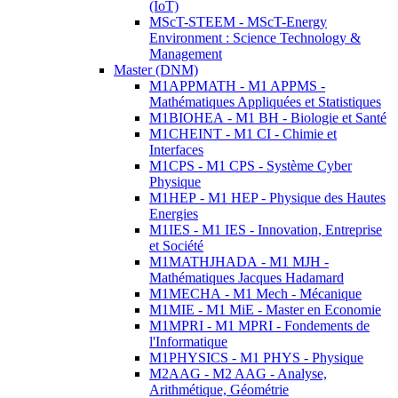
(IoT)
MScT-STEEM - MScT-Energy
Environment : Science Technology &
Management
Master (DNM)
M1APPMATH - M1 APPMS -
Mathématiques Appliquées et Statistiques
M1BIOHEA - M1 BH - Biologie et Santé
M1CHEINT - M1 CI - Chimie et
Interfaces
M1CPS - M1 CPS - Système Cyber
Physique
M1HEP - M1 HEP - Physique des Hautes
Energies
M1IES - M1 IES - Innovation, Entreprise
et Société
M1MATHJHADA - M1 MJH -
Mathématiques Jacques Hadamard
M1MECHA - M1 Mech - Mécanique
M1MIE - M1 MiE - Master en Economie
M1MPRI - M1 MPRI - Fondements de
l'Informatique
M1PHYSICS - M1 PHYS - Physique
M2AAG - M2 AAG - Analyse,
Arithmétique, Géométrie