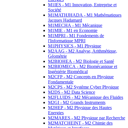
M1IES - M1 Innovation, Entreprise et
Société
M1MATHJHADA - M1 Mathématiques
Jacques Hadamard
M1MECHA - M1 Mécanique
M1MIE - M1 en Economie
M1MPRI - M1 Fondements de
l'Informatique MPRI
M1PHYSICS - M1 Physique
M2AAG - M2 Analyse, Arithmétique,
Géométrie
M2BIOHEA - M2 Biologie et Santé
M2BIOMECA - M2 Biomécanique et
Ingéniérie Biomédical
M2CFP - M2 Concepts en Physique
Fondamentale
M2CPS - M2 Système Cyber Physique
M2DS - M2 Data Science
M2FLUIDS - M2 Mécanique des Fluides
M2GI - M2 Grands Instruments
M2HEP - M2 Physique des Hautes
Energies
M2MARES - M2 Physique par Recherche
M2MATCHEINT - M2 Chimie des