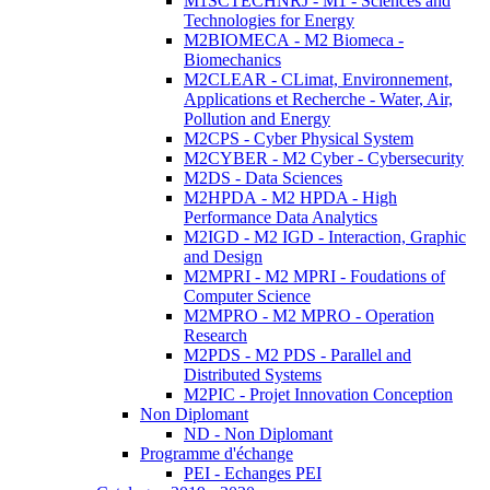
M1SCTECHNRJ - M1 - Sciences and
Technologies for Energy
M2BIOMECA - M2 Biomeca -
Biomechanics
M2CLEAR - CLimat, Environnement,
Applications et Recherche - Water, Air,
Pollution and Energy
M2CPS - Cyber Physical System
M2CYBER - M2 Cyber - Cybersecurity
M2DS - Data Sciences
M2HPDA - M2 HPDA - High
Performance Data Analytics
M2IGD - M2 IGD - Interaction, Graphic
and Design
M2MPRI - M2 MPRI - Foudations of
Computer Science
M2MPRO - M2 MPRO - Operation
Research
M2PDS - M2 PDS - Parallel and
Distributed Systems
M2PIC - Projet Innovation Conception
Non Diplomant
ND - Non Diplomant
Programme d'échange
PEI - Echanges PEI