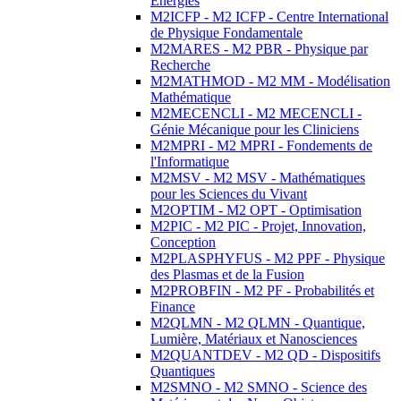
Energies
M2ICFP - M2 ICFP - Centre International
de Physique Fondamentale
M2MARES - M2 PBR - Physique par
Recherche
M2MATHMOD - M2 MM - Modélisation
Mathématique
M2MECENCLI - M2 MECENCLI -
Génie Mécanique pour les Cliniciens
M2MPRI - M2 MPRI - Fondements de
l'Informatique
M2MSV - M2 MSV - Mathématiques
pour les Sciences du Vivant
M2OPTIM - M2 OPT - Optimisation
M2PIC - M2 PIC - Projet, Innovation,
Conception
M2PLASPHYFUS - M2 PPF - Physique
des Plasmas et de la Fusion
M2PROBFIN - M2 PF - Probabilités et
Finance
M2QLMN - M2 QLMN - Quantique,
Lumière, Matériaux et Nanosciences
M2QUANTDEV - M2 QD - Dispositifs
Quantiques
M2SMNO - M2 SMNO - Science des