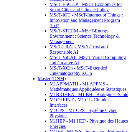
MScT-ESCLiP - MScT-Economics for
Smart Cities and Climate Policy
MScT-IOT - MScT-Internet of Things :
Innovation and Management Program
(IoT)
MScT-STEEM - MScT-Energy
Environment : Science Technology &
Management
MScT-TRAI - MScT-Trust and
Responsible AI
MScT-ViCAI - MScT-Visual Computing
and Creative AI
MScT-XCin - MScT-Extended
Cinematography XCin
Master (DNM)
M1APPMATH - M1 APPMS -
Mathématiques Appliquées et Statistiques
M1BIOHEA - M1 BH - Biologie et Santé
M1CHEINT - M1 CI - Chimie et
Interfaces
M1CPS - M1 CPS - Système Cyber
Physique
M1HEP - M1 HEP - Physique des Hautes
Energies
M1IES - M1 IES - Innovation, Entreprise