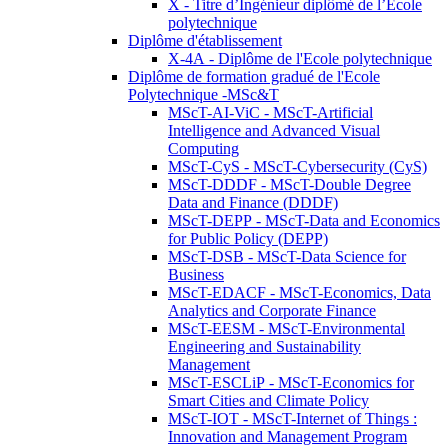
X - Titre d’Ingénieur diplômé de l’École
polytechnique
Diplôme d'établissement
X-4A - Diplôme de l'Ecole polytechnique
Diplôme de formation gradué de l'Ecole
Polytechnique -MSc&T
MScT-AI-ViC - MScT-Artificial
Intelligence and Advanced Visual
Computing
MScT-CyS - MScT-Cybersecurity (CyS)
MScT-DDDF - MScT-Double Degree
Data and Finance (DDDF)
MScT-DEPP - MScT-Data and Economics
for Public Policy (DEPP)
MScT-DSB - MScT-Data Science for
Business
MScT-EDACF - MScT-Economics, Data
Analytics and Corporate Finance
MScT-EESM - MScT-Environmental
Engineering and Sustainability
Management
MScT-ESCLiP - MScT-Economics for
Smart Cities and Climate Policy
MScT-IOT - MScT-Internet of Things :
Innovation and Management Program