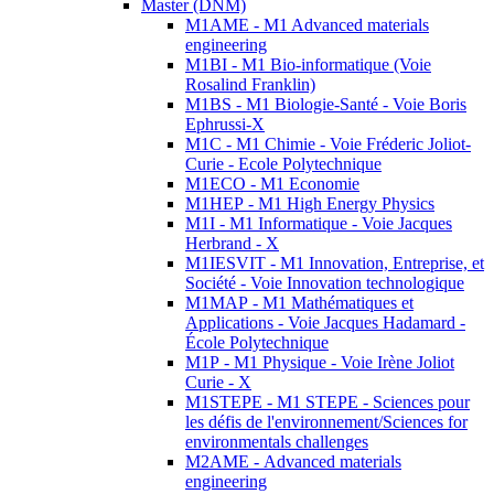
Master (DNM)
M1AME - M1 Advanced materials
engineering
M1BI - M1 Bio-informatique (Voie
Rosalind Franklin)
M1BS - M1 Biologie-Santé - Voie Boris
Ephrussi-X
M1C - M1 Chimie - Voie Fréderic Joliot-
Curie - Ecole Polytechnique
M1ECO - M1 Economie
M1HEP - M1 High Energy Physics
M1I - M1 Informatique - Voie Jacques
Herbrand - X
M1IESVIT - M1 Innovation, Entreprise, et
Société - Voie Innovation technologique
M1MAP - M1 Mathématiques et
Applications - Voie Jacques Hadamard -
École Polytechnique
M1P - M1 Physique - Voie Irène Joliot
Curie - X
M1STEPE - M1 STEPE - Sciences pour
les défis de l'environnement/Sciences for
environmentals challenges
M2AME - Advanced materials
engineering