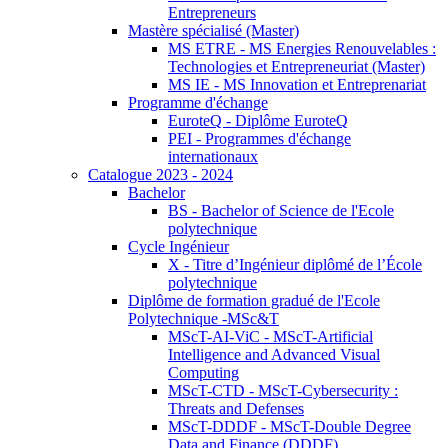
Entrepreneurs
Mastère spécialisé (Master)
MS ETRE - MS Energies Renouvelables :
Technologies et Entrepreneuriat (Master)
MS IE - MS Innovation et Entreprenariat
Programme d'échange
EuroteQ - Diplôme EuroteQ
PEI - Programmes d'échange
internationaux
Catalogue 2023 - 2024
Bachelor
BS - Bachelor of Science de l'Ecole
polytechnique
Cycle Ingénieur
X - Titre d’Ingénieur diplômé de l’École
polytechnique
Diplôme de formation gradué de l'Ecole
Polytechnique -MSc&T
MScT-AI-ViC - MScT-Artificial
Intelligence and Advanced Visual
Computing
MScT-CTD - MScT-Cybersecurity :
Threats and Defenses
MScT-DDDF - MScT-Double Degree
Data and Finance (DDDF)