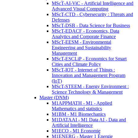
MScT-AI-ViC - Artificial Intelligence and
Advanced Visual Computing
MScT-CTD - Cybersecurity : Threats and
Defenses
MScT-DSB - Data Science for Business
MScT-EDACF - Economics, Data
Analytics and Corporate Finance
MScT-EESM - Environmental
Engineering and Sustainability
Management
MScT-ESCLiP - Economics for Smart
Cities and Climate Policy
MScT-IOT - Internet of Things :
Innovation and Management Program
(IoT)
MScT-STEEM - Energy Environment :
Science Technology & Management
Master (DNM)
M1APPMATH - M1 - Applied
Mathematics and statistics
M1BM - M1 Biomechanics
M1DATAAI - M1 Data AI - Data and
Artificial Intelligence
M1ECO - M1 Economie
M1ENERG - Master 1 Énergie