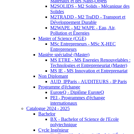
Matériaux et des Nano-Objets
M2SOLIDS - M2 Solids - Mécanique des
Solides
M2TRADD - M2 TraDD - Transport et
Développement Durable
M2WAPE - M2 WAPE - Eau, Air,
Pollution et Énergies
Master of Science (CGE)
MSc Entrepreneurs - MSc X-HEC
Entrepreneurs
Mastère spécialisé (Master)
MS ETRE - MS Energies Renouvelables :
Technologies et Entrepreneuriat (Master)
MS IE - MS Innovation et Entreprenariat
Non Diplomant
AUD_IPParis - AUDITEURS - IP Paris
Programme d'échange
EuroteQ - Diplôme EuroteQ
PEI - Programmes d'échange
internationaux
Catalogue 2024 - 2025
Bachelor
BX - Bachelor of Science de l'Ecole
polytechnique
Cycle Ingénieur