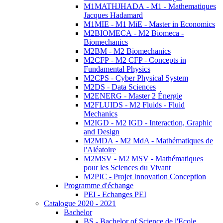
M1MATHJHADA - M1 - Mathematiques
Jacques Hadamard
M1MIE - M1 MiE - Master in Economics
M2BIOMECA - M2 Biomeca -
Biomechanics
M2BM - M2 Biomechanics
M2CFP - M2 CFP - Concepts in
Fundamental Physics
M2CPS - Cyber Physical System
M2DS - Data Sciences
M2ENERG - Master 2 Énergie
M2FLUIDS - M2 Fluids - Fluid
Mechanics
M2IGD - M2 IGD - Interaction, Graphic
and Design
M2MDA - M2 MdA - Mathématiques de
l'Aléatoire
M2MSV - M2 MSV - Mathématiques
pour les Sciences du Vivant
M2PIC - Projet Innovation Conception
Programme d'échange
PEI - Echanges PEI
Catalogue 2020 - 2021
Bachelor
BS - Bachelor of Science de l'Ecole