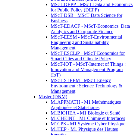
MScT-DEPP - MScT-Data and Economics
for Public Policy (DEPP)
MScT-DSB - MScT-Data Science for
Business
MScT-EDACF - MScT-Economics, Data
Analytics and Corporate Finance
MScT-EESM - MScT-Environmental
Engineering and Sustainability
Management
MScT-ESCLiP - MScT-Economics for
Smart Cities and Climate Policy
MScT-IOT - MScT-Internet of Things :
Innovation and Management Program
(IoT)
MScT-STEEM - MScT-Energy
Environment : Science Technology &
Management
Master (DNM)
M1APPMATH - M1 Mathématiques
Appliquées et Statistiques
M1BIOHEA - M1 Biologie et Santé
M1CHEINT - M1 Chimie et Interfaces
M1CPS - M1 Système Cyber Physique
M1HEP - M1 Physique des Hautes
Energies