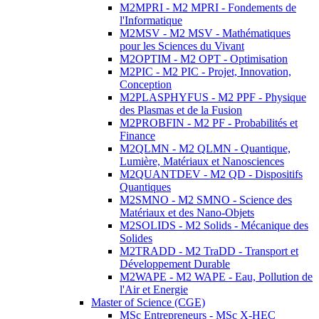
M2MPRI - M2 MPRI - Fondements de
l'Informatique
M2MSV - M2 MSV - Mathématiques
pour les Sciences du Vivant
M2OPTIM - M2 OPT - Optimisation
M2PIC - M2 PIC - Projet, Innovation,
Conception
M2PLASPHYFUS - M2 PPF - Physique
des Plasmas et de la Fusion
M2PROBFIN - M2 PF - Probabilités et
Finance
M2QLMN - M2 QLMN - Quantique,
Lumière, Matériaux et Nanosciences
M2QUANTDEV - M2 QD - Dispositifs
Quantiques
M2SMNO - M2 SMNO - Science des
Matériaux et des Nano-Objets
M2SOLIDS - M2 Solids - Mécanique des
Solides
M2TRADD - M2 TraDD - Transport et
Développement Durable
M2WAPE - M2 WAPE - Eau, Pollution de
l'Air et Energie
Master of Science (CGE)
MSc Entrepreneurs - MSc X-HEC