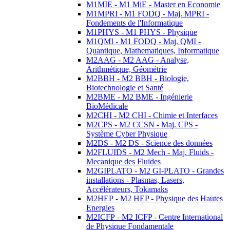
M1MIE - M1 MiE - Master en Economie
M1MPRI - M1 FODQ - Maj. MPRI -
Fondements de l'Informatique
M1PHYS - M1 PHYS - Physique
M1QMI - M1 FODQ - Maj. QMI -
Quantique, Mathematiques, Informatique
M2AAG - M2 AAG - Analyse,
Arithmétique, Géométrie
M2BBH - M2 BBH - Biologie,
Biotechnologie et Santé
M2BME - M2 BME - Ingénierie
BioMédicale
M2CHI - M2 CHI - Chimie et Interfaces
M2CPS - M2 CCSN - Maj. CPS -
Système Cyber Physique
M2DS - M2 DS - Science des données
M2FLUIDS - M2 Mech - Maj. Fluids -
Mecanique des Fluides
M2GIPLATO - M2 GI-PLATO - Grandes
installations - Plasmas, Lasers,
Accélérateurs, Tokamaks
M2HEP - M2 HEP - Physique des Hautes
Energies
M2ICFP - M2 ICFP - Centre International
de Physique Fondamentale