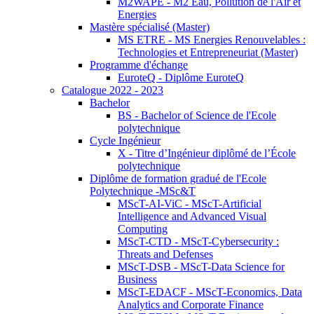
M2WAPE - M2 Eau, Pollution de l'Air et
Energies
Mastère spécialisé (Master)
MS ETRE - MS Energies Renouvelables :
Technologies et Entrepreneuriat (Master)
Programme d'échange
EuroteQ - Diplôme EuroteQ
Catalogue 2022 - 2023
Bachelor
BS - Bachelor of Science de l'Ecole
polytechnique
Cycle Ingénieur
X - Titre d’Ingénieur diplômé de l’École
polytechnique
Diplôme de formation gradué de l'Ecole
Polytechnique -MSc&T
MScT-AI-ViC - MScT-Artificial
Intelligence and Advanced Visual
Computing
MScT-CTD - MScT-Cybersecurity :
Threats and Defenses
MScT-DSB - MScT-Data Science for
Business
MScT-EDACF - MScT-Economics, Data
Analytics and Corporate Finance