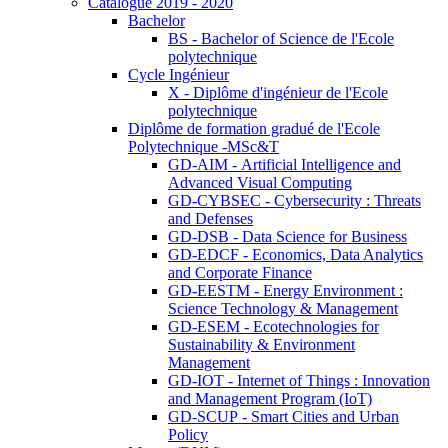
Catalogue 2019 - 2020
Bachelor
BS - Bachelor of Science de l'Ecole
polytechnique
Cycle Ingénieur
X - Diplôme d'ingénieur de l'Ecole
polytechnique
Diplôme de formation gradué de l'Ecole
Polytechnique -MSc&T
GD-AIM - Artificial Intelligence and
Advanced Visual Computing
GD-CYBSEC - Cybersecurity : Threats
and Defenses
GD-DSB - Data Science for Business
GD-EDCF - Economics, Data Analytics
and Corporate Finance
GD-EESTM - Energy Environment :
Science Technology & Management
GD-ESEM - Ecotechnologies for
Sustainability & Environment
Management
GD-IOT - Internet of Things : Innovation
and Management Program (IoT)
GD-SCUP - Smart Cities and Urban
Policy