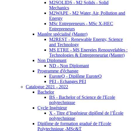
M2SOLIDS - M2 Solids - Solid
Mechanics
M2WAPE - M2 Water, Air, Pollution and
Energy
MSc Entrepreneurs - MSc X-HEC
Entrepreneurs
Mastère spécialisé (Master)
M2REST - Renewable Energy, Science
and Technology
MS ETRE - MS Energies Renouvelables :
Technologies & Entrepreneuriat (Master)
Non Diplomant
ND - Non Diplomant
Programme d'échange
EuroteQ - Diplôme EuroteQ
PEI - Echanges PEI
Catalogue 2021 - 2022
Bachelor
BS - Bachelor of Science de l'Ecole
polytechnique
Cycle Ingénieur
X - Titre d’Ingénieur diplômé de l’École
polytechnique
Diplôme de formation gradué de l'Ecole
Polytechnique -MSc&T