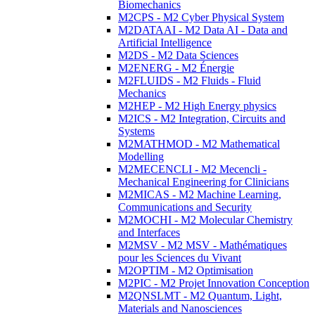
Biomechanics
M2CPS - M2 Cyber Physical System
M2DATAAI - M2 Data AI - Data and
Artificial Intelligence
M2DS - M2 Data Sciences
M2ENERG - M2 Énergie
M2FLUIDS - M2 Fluids - Fluid
Mechanics
M2HEP - M2 High Energy physics
M2ICS - M2 Integration, Circuits and
Systems
M2MATHMOD - M2 Mathematical
Modelling
M2MECENCLI - M2 Mecencli -
Mechanical Engineering for Clinicians
M2MICAS - M2 Machine Learning,
Communications and Security
M2MOCHI - M2 Molecular Chemistry
and Interfaces
M2MSV - M2 MSV - Mathématiques
pour les Sciences du Vivant
M2OPTIM - M2 Optimisation
M2PIC - M2 Projet Innovation Conception
M2QNSLMT - M2 Quantum, Light,
Materials and Nanosciences