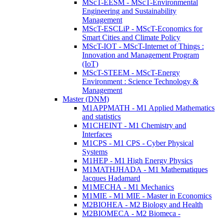
MScT-EESM - MScT-Environmental
Engineering and Sustainability
Management
MScT-ESCLiP - MScT-Economics for
Smart Cities and Climate Policy
MScT-IOT - MScT-Internet of Things :
Innovation and Management Program
(IoT)
MScT-STEEM - MScT-Energy
Environment : Science Technology &
Management
Master (DNM)
M1APPMATH - M1 Applied Mathematics
and statistics
M1CHEINT - M1 Chemistry and
Interfaces
M1CPS - M1 CPS - Cyber Physical
Systems
M1HEP - M1 High Energy Physics
M1MATHJHADA - M1 Mathematiques
Jacques Hadamard
M1MECHA - M1 Mechanics
M1MIE - M1 MIE - Master in Economics
M2BIOHEA - M2 Biology and Health
M2BIOMECA - M2 Biomeca -