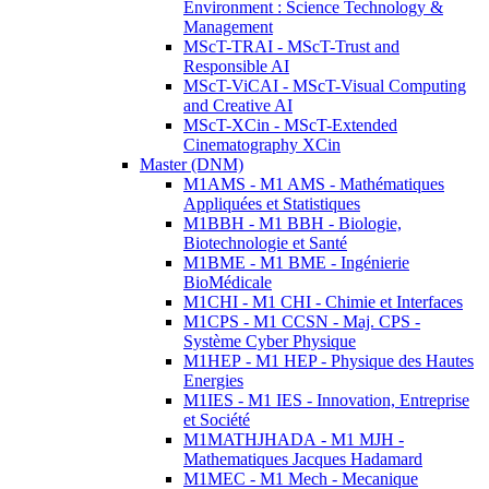
Environment : Science Technology &
Management
MScT-TRAI - MScT-Trust and
Responsible AI
MScT-ViCAI - MScT-Visual Computing
and Creative AI
MScT-XCin - MScT-Extended
Cinematography XCin
Master (DNM)
M1AMS - M1 AMS - Mathématiques
Appliquées et Statistiques
M1BBH - M1 BBH - Biologie,
Biotechnologie et Santé
M1BME - M1 BME - Ingénierie
BioMédicale
M1CHI - M1 CHI - Chimie et Interfaces
M1CPS - M1 CCSN - Maj. CPS -
Système Cyber Physique
M1HEP - M1 HEP - Physique des Hautes
Energies
M1IES - M1 IES - Innovation, Entreprise
et Société
M1MATHJHADA - M1 MJH -
Mathematiques Jacques Hadamard
M1MEC - M1 Mech - Mecanique