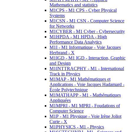
Mathematics and statistics
M1CPS - M1 CPS - Cyber Physical
Systems
M1CSN - M1 CSN - Computer Science
for Networks
M1CYBER - M1 Cyber - Cybersecurity
M1HPDA - M1 HPDA - High
Performance Data Analytics
M1I - M1 Informatique - Voie Jacques
Herbrand - X
M1IGD - M1 IGD - Interaction, Graphic
and Design
M1INTTRACPHY - M1 - International
Track in Physics
M1MAP - M1 Mathématiques et
Applications - Voie Jacques Hadamard -
École Polytechnique
M1MATHAPP - M1 - Mathématiques
Appliquées
M1MPRI - M1 MPRI - Foudations of
Computer Science
M1P - M1 Physique - Voie Irène Joliot
Curie - X
M1PHYSICS - M1 - Physics