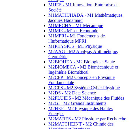
M1IES - M1 Innovation, Entreprise et
Société
M1MATHJHADA - M1 Mathématiques
Jacques Hadamard
M1MECHA - M1 Mécanique
M1MIE - M1 en Economie
M1MPRI - M1 Fondements de
l'Informatique MPRI
M1PHYSICS - M1 Physique
M2AAG - M2 Analyse, Arithmétique,
Géométrie
M2BIOHEA - M2 Biologie et Santé
M2BIOMECA - M2 Biomécanique et
Ingéniérie Biomédical
M2CFP - M2 Concepts en Physique
Fondamentale
M2CPS - M2 Système Cyber Physique
M2DS - M2 Data Science
M2FLUIDS - M2 Mécanique des Fluides
M2GI - M2 Grands Instruments
M2HEP - M2 Physique des Hautes
Energies
M2MARES - M2 Physique par Recherche
M2MATCHEINT - M2 Chimie des