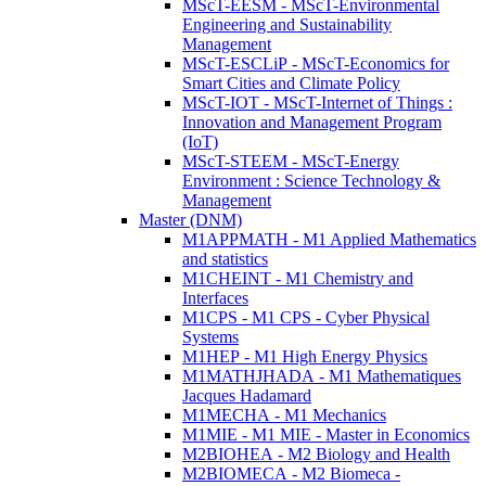
MScT-EESM - MScT-Environmental
Engineering and Sustainability
Management
MScT-ESCLiP - MScT-Economics for
Smart Cities and Climate Policy
MScT-IOT - MScT-Internet of Things :
Innovation and Management Program
(IoT)
MScT-STEEM - MScT-Energy
Environment : Science Technology &
Management
Master (DNM)
M1APPMATH - M1 Applied Mathematics
and statistics
M1CHEINT - M1 Chemistry and
Interfaces
M1CPS - M1 CPS - Cyber Physical
Systems
M1HEP - M1 High Energy Physics
M1MATHJHADA - M1 Mathematiques
Jacques Hadamard
M1MECHA - M1 Mechanics
M1MIE - M1 MIE - Master in Economics
M2BIOHEA - M2 Biology and Health
M2BIOMECA - M2 Biomeca -