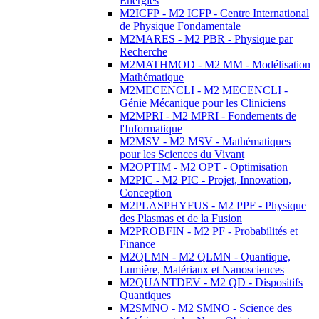
Energies
M2ICFP - M2 ICFP - Centre International
de Physique Fondamentale
M2MARES - M2 PBR - Physique par
Recherche
M2MATHMOD - M2 MM - Modélisation
Mathématique
M2MECENCLI - M2 MECENCLI -
Génie Mécanique pour les Cliniciens
M2MPRI - M2 MPRI - Fondements de
l'Informatique
M2MSV - M2 MSV - Mathématiques
pour les Sciences du Vivant
M2OPTIM - M2 OPT - Optimisation
M2PIC - M2 PIC - Projet, Innovation,
Conception
M2PLASPHYFUS - M2 PPF - Physique
des Plasmas et de la Fusion
M2PROBFIN - M2 PF - Probabilités et
Finance
M2QLMN - M2 QLMN - Quantique,
Lumière, Matériaux et Nanosciences
M2QUANTDEV - M2 QD - Dispositifs
Quantiques
M2SMNO - M2 SMNO - Science des