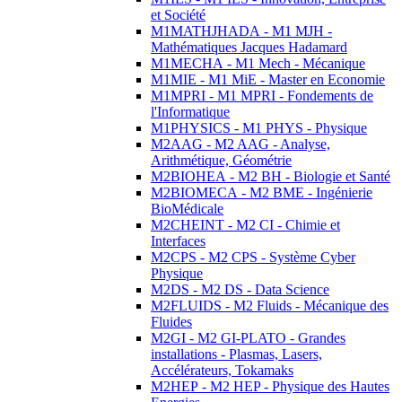
et Société
M1MATHJHADA - M1 MJH -
Mathématiques Jacques Hadamard
M1MECHA - M1 Mech - Mécanique
M1MIE - M1 MiE - Master en Economie
M1MPRI - M1 MPRI - Fondements de
l'Informatique
M1PHYSICS - M1 PHYS - Physique
M2AAG - M2 AAG - Analyse,
Arithmétique, Géométrie
M2BIOHEA - M2 BH - Biologie et Santé
M2BIOMECA - M2 BME - Ingénierie
BioMédicale
M2CHEINT - M2 CI - Chimie et
Interfaces
M2CPS - M2 CPS - Système Cyber
Physique
M2DS - M2 DS - Data Science
M2FLUIDS - M2 Fluids - Mécanique des
Fluides
M2GI - M2 GI-PLATO - Grandes
installations - Plasmas, Lasers,
Accélérateurs, Tokamaks
M2HEP - M2 HEP - Physique des Hautes