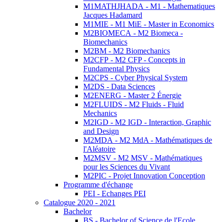
M1MATHJHADA - M1 - Mathematiques
Jacques Hadamard
M1MIE - M1 MiE - Master in Economics
M2BIOMECA - M2 Biomeca -
Biomechanics
M2BM - M2 Biomechanics
M2CFP - M2 CFP - Concepts in
Fundamental Physics
M2CPS - Cyber Physical System
M2DS - Data Sciences
M2ENERG - Master 2 Énergie
M2FLUIDS - M2 Fluids - Fluid
Mechanics
M2IGD - M2 IGD - Interaction, Graphic
and Design
M2MDA - M2 MdA - Mathématiques de
l'Aléatoire
M2MSV - M2 MSV - Mathématiques
pour les Sciences du Vivant
M2PIC - Projet Innovation Conception
Programme d'échange
PEI - Echanges PEI
Catalogue 2020 - 2021
Bachelor
BS - Bachelor of Science de l'Ecole