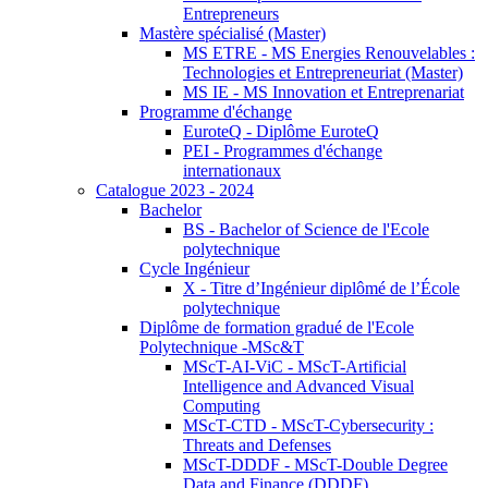
Entrepreneurs
Mastère spécialisé (Master)
MS ETRE - MS Energies Renouvelables :
Technologies et Entrepreneuriat (Master)
MS IE - MS Innovation et Entreprenariat
Programme d'échange
EuroteQ - Diplôme EuroteQ
PEI - Programmes d'échange
internationaux
Catalogue 2023 - 2024
Bachelor
BS - Bachelor of Science de l'Ecole
polytechnique
Cycle Ingénieur
X - Titre d’Ingénieur diplômé de l’École
polytechnique
Diplôme de formation gradué de l'Ecole
Polytechnique -MSc&T
MScT-AI-ViC - MScT-Artificial
Intelligence and Advanced Visual
Computing
MScT-CTD - MScT-Cybersecurity :
Threats and Defenses
MScT-DDDF - MScT-Double Degree
Data and Finance (DDDF)