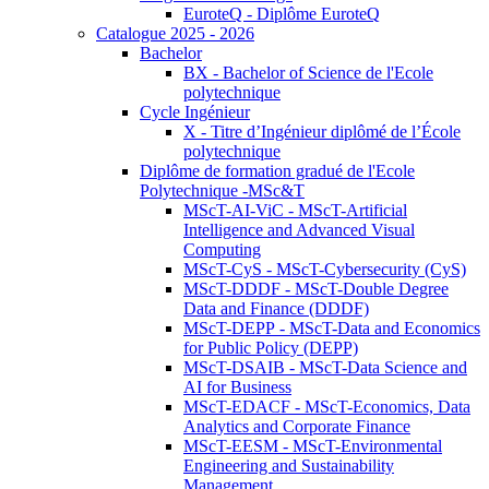
EuroteQ - Diplôme EuroteQ
Catalogue 2025 - 2026
Bachelor
BX - Bachelor of Science de l'Ecole
polytechnique
Cycle Ingénieur
X - Titre d’Ingénieur diplômé de l’École
polytechnique
Diplôme de formation gradué de l'Ecole
Polytechnique -MSc&T
MScT-AI-ViC - MScT-Artificial
Intelligence and Advanced Visual
Computing
MScT-CyS - MScT-Cybersecurity (CyS)
MScT-DDDF - MScT-Double Degree
Data and Finance (DDDF)
MScT-DEPP - MScT-Data and Economics
for Public Policy (DEPP)
MScT-DSAIB - MScT-Data Science and
AI for Business
MScT-EDACF - MScT-Economics, Data
Analytics and Corporate Finance
MScT-EESM - MScT-Environmental
Engineering and Sustainability
Management