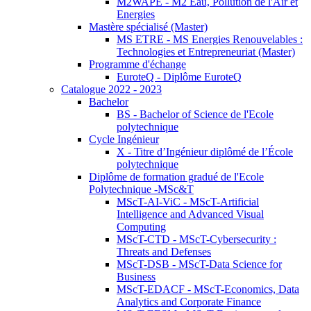
M2WAPE - M2 Eau, Pollution de l'Air et
Energies
Mastère spécialisé (Master)
MS ETRE - MS Energies Renouvelables :
Technologies et Entrepreneuriat (Master)
Programme d'échange
EuroteQ - Diplôme EuroteQ
Catalogue 2022 - 2023
Bachelor
BS - Bachelor of Science de l'Ecole
polytechnique
Cycle Ingénieur
X - Titre d’Ingénieur diplômé de l’École
polytechnique
Diplôme de formation gradué de l'Ecole
Polytechnique -MSc&T
MScT-AI-ViC - MScT-Artificial
Intelligence and Advanced Visual
Computing
MScT-CTD - MScT-Cybersecurity :
Threats and Defenses
MScT-DSB - MScT-Data Science for
Business
MScT-EDACF - MScT-Economics, Data
Analytics and Corporate Finance