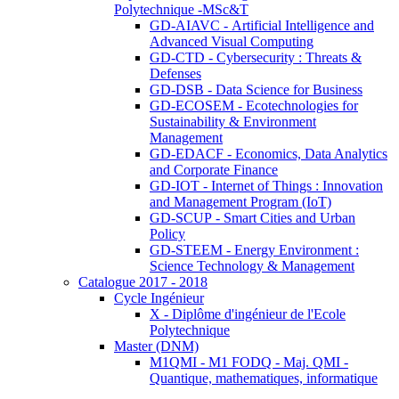
Polytechnique -MSc&T
GD-AIAVC - Artificial Intelligence and
Advanced Visual Computing
GD-CTD - Cybersecurity : Threats &
Defenses
GD-DSB - Data Science for Business
GD-ECOSEM - Ecotechnologies for
Sustainability & Environment
Management
GD-EDACF - Economics, Data Analytics
and Corporate Finance
GD-IOT - Internet of Things : Innovation
and Management Program (IoT)
GD-SCUP - Smart Cities and Urban
Policy
GD-STEEM - Energy Environment :
Science Technology & Management
Catalogue 2017 - 2018
Cycle Ingénieur
X - Diplôme d'ingénieur de l'Ecole
Polytechnique
Master (DNM)
M1QMI - M1 FODQ - Maj. QMI -
Quantique, mathematiques, informatique