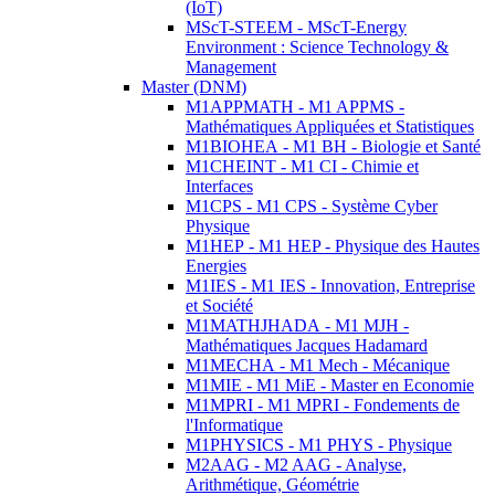
(IoT)
MScT-STEEM - MScT-Energy
Environment : Science Technology &
Management
Master (DNM)
M1APPMATH - M1 APPMS -
Mathématiques Appliquées et Statistiques
M1BIOHEA - M1 BH - Biologie et Santé
M1CHEINT - M1 CI - Chimie et
Interfaces
M1CPS - M1 CPS - Système Cyber
Physique
M1HEP - M1 HEP - Physique des Hautes
Energies
M1IES - M1 IES - Innovation, Entreprise
et Société
M1MATHJHADA - M1 MJH -
Mathématiques Jacques Hadamard
M1MECHA - M1 Mech - Mécanique
M1MIE - M1 MiE - Master en Economie
M1MPRI - M1 MPRI - Fondements de
l'Informatique
M1PHYSICS - M1 PHYS - Physique
M2AAG - M2 AAG - Analyse,
Arithmétique, Géométrie