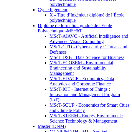
polytechnique
Cycle Ingénieur
X - Titre d’Ingénieur diplômé de l’École
polytechnique
Diplôme de formation gradué de l'Ecole
Polytechnique -MSc&T
MScT-AIAVC - Artificial Intelligence and
Advanced Visual Computing
MScT-CTD - Cybersecurity : Threats and
Defenses
MScT-DSB - Data Science for Business
MScT-ECOSEM - Environmental
Engineering and Sustainability
Management
MScT-EDACF - Economics, Data
Analytics and Corporate Finance
MScT-IOT - Internet of Things :
Innovation and Management Program
(IoT)
MScT-SCUP - Economics for Smart Cities
and Climate Policy
MScT-STEEM - Energy Environment :
Science Technology & Management
Master (DNM)
M1APPMATH - M1 - Applied