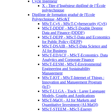
Cycle Ingénieur
X - Titre d’Ingénieur diplômé de l’École
polytechnique
Diplôme de formation gradué de l'Ecole
Polytechnique -MSc&T
MScT-CyS - MScT-Cybersecurity (CyS)
MScT-DDDF - MScT-Double Degree
Data and Finance (DDDF)
MScT-DEPP - MScT-Data and Economics
for Public Policy (DEPP)
MScT-DSAIB - MScT-Data Science and
AI for Business
MScT-EDACF - MScT-Economics, Data
Analytics and Corporate Finance
MScT-EESM - MScT-Environmental
Engineering and Sustainability
Management
MScT-IOT - MScT-Internet of Things :
Innovation and Management Program
(IoT)
MScT-LLGA - Track : Large Language
Models, Graphs and Applications
MScT-MaQI - AI for Markets and
Quantitative Investment (AI-MaQI)
MScT-STEEM - MScT-Energy