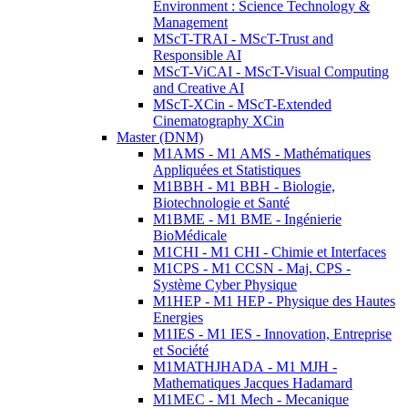
Environment : Science Technology &
Management
MScT-TRAI - MScT-Trust and
Responsible AI
MScT-ViCAI - MScT-Visual Computing
and Creative AI
MScT-XCin - MScT-Extended
Cinematography XCin
Master (DNM)
M1AMS - M1 AMS - Mathématiques
Appliquées et Statistiques
M1BBH - M1 BBH - Biologie,
Biotechnologie et Santé
M1BME - M1 BME - Ingénierie
BioMédicale
M1CHI - M1 CHI - Chimie et Interfaces
M1CPS - M1 CCSN - Maj. CPS -
Système Cyber Physique
M1HEP - M1 HEP - Physique des Hautes
Energies
M1IES - M1 IES - Innovation, Entreprise
et Société
M1MATHJHADA - M1 MJH -
Mathematiques Jacques Hadamard
M1MEC - M1 Mech - Mecanique