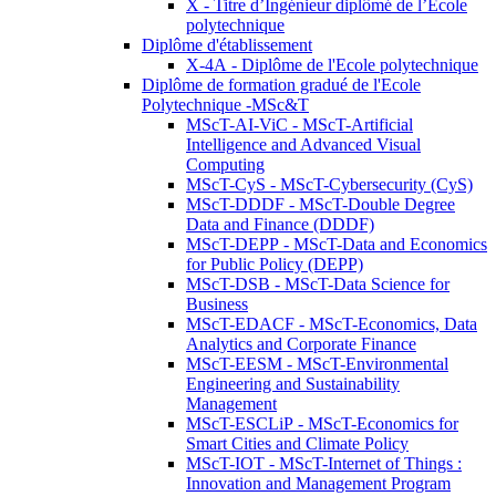
X - Titre d’Ingénieur diplômé de l’École
polytechnique
Diplôme d'établissement
X-4A - Diplôme de l'Ecole polytechnique
Diplôme de formation gradué de l'Ecole
Polytechnique -MSc&T
MScT-AI-ViC - MScT-Artificial
Intelligence and Advanced Visual
Computing
MScT-CyS - MScT-Cybersecurity (CyS)
MScT-DDDF - MScT-Double Degree
Data and Finance (DDDF)
MScT-DEPP - MScT-Data and Economics
for Public Policy (DEPP)
MScT-DSB - MScT-Data Science for
Business
MScT-EDACF - MScT-Economics, Data
Analytics and Corporate Finance
MScT-EESM - MScT-Environmental
Engineering and Sustainability
Management
MScT-ESCLiP - MScT-Economics for
Smart Cities and Climate Policy
MScT-IOT - MScT-Internet of Things :
Innovation and Management Program