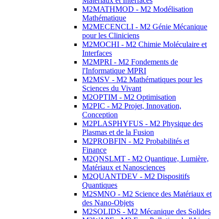
Matériaux et Interfaces
M2MATHMOD - M2 Modélisation
Mathématique
M2MECENCLI - M2 Génie Mécanique
pour les Cliniciens
M2MOCHI - M2 Chimie Moléculaire et
Interfaces
M2MPRI - M2 Fondements de
l'Informatique MPRI
M2MSV - M2 Mathématiques pour les
Sciences du Vivant
M2OPTIM - M2 Optimisation
M2PIC - M2 Projet, Innovation,
Conception
M2PLASPHYFUS - M2 Physique des
Plasmas et de la Fusion
M2PROBFIN - M2 Probabilités et
Finance
M2QNSLMT - M2 Quantique, Lumière,
Matériaux et Nanosciences
M2QUANTDEV - M2 Dispositifs
Quantiques
M2SMNO - M2 Science des Matériaux et
des Nano-Objets
M2SOLIDS - M2 Mécanique des Solides