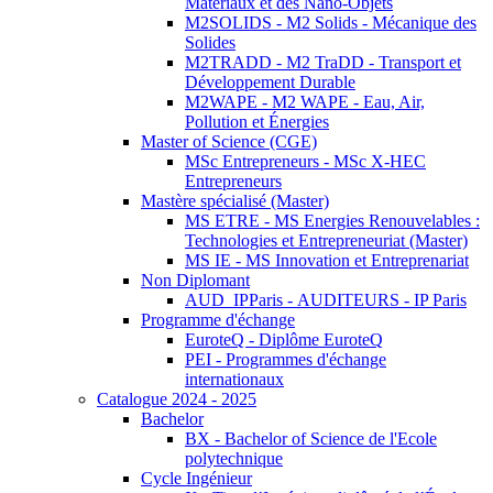
Matériaux et des Nano-Objets
M2SOLIDS - M2 Solids - Mécanique des
Solides
M2TRADD - M2 TraDD - Transport et
Développement Durable
M2WAPE - M2 WAPE - Eau, Air,
Pollution et Énergies
Master of Science (CGE)
MSc Entrepreneurs - MSc X-HEC
Entrepreneurs
Mastère spécialisé (Master)
MS ETRE - MS Energies Renouvelables :
Technologies et Entrepreneuriat (Master)
MS IE - MS Innovation et Entreprenariat
Non Diplomant
AUD_IPParis - AUDITEURS - IP Paris
Programme d'échange
EuroteQ - Diplôme EuroteQ
PEI - Programmes d'échange
internationaux
Catalogue 2024 - 2025
Bachelor
BX - Bachelor of Science de l'Ecole
polytechnique
Cycle Ingénieur