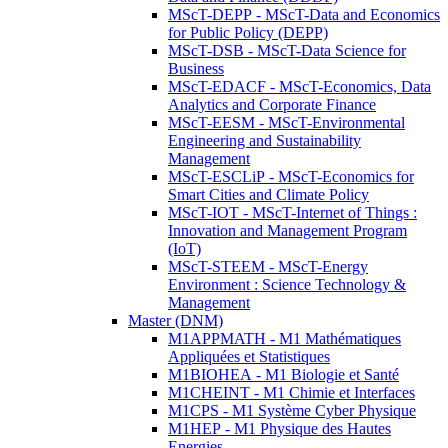
MScT-DEPP - MScT-Data and Economics
for Public Policy (DEPP)
MScT-DSB - MScT-Data Science for
Business
MScT-EDACF - MScT-Economics, Data
Analytics and Corporate Finance
MScT-EESM - MScT-Environmental
Engineering and Sustainability
Management
MScT-ESCLiP - MScT-Economics for
Smart Cities and Climate Policy
MScT-IOT - MScT-Internet of Things :
Innovation and Management Program
(IoT)
MScT-STEEM - MScT-Energy
Environment : Science Technology &
Management
Master (DNM)
M1APPMATH - M1 Mathématiques
Appliquées et Statistiques
M1BIOHEA - M1 Biologie et Santé
M1CHEINT - M1 Chimie et Interfaces
M1CPS - M1 Système Cyber Physique
M1HEP - M1 Physique des Hautes
Energies