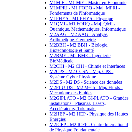
M1MIE - M1 MiE - Master en Economie
M1MPRI - M1 FODQ - Maj. MPRI -
Fondements de l'Informatique
M1PHYS - M1 PHYS - Physique
M1QMI - M1 FODQ - Maj. QMI -
Quantique, Mathematiques, Informatique
M2AAG - M2 AAG - Analyse,
Arithmétique, Géométrie
M2BBH - M2 BBH - Biologie,
Biotechnologie et Santé
M2BME - M2 BME - Ingénierie
BioMédicale
M2CHI - M2 CHI - Chimie et Interfaces
M2CPS - M2 CCSN - Maj. CPS -
Système Cyber Physique
M2DS - M2 DS - Science des données
M2FLUIDS - M2 Mech - Maj. Fluids -
Mecanique des Fluides
M2GIPLATO - M2 GI-PLATO - Grandes
installations - Plasmas, Lasers,
Accélérateurs, Tokamaks
M2HEP - M2 HEP - Physique des Hautes
Energies
M2ICFP - M2 ICFP - Centre International
de Physique Fondamentale