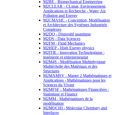
M2BE - Biomechanical Engineering
M2CLEAR - CLimat, Environnement,
Applications et Recherche - Water, Air,
Pollution and Energy
M2CMASIC - Conception, Modélisation
et Architecture des Systèmes Industriels
Complexes
M2DQ - Dispositif quantique
M2DS - Data Sciences
M2FM - Fluid Mechanics
M2HEP - High Energy physics
M2ITIE - Innovation Technologique :
ingénierie et entrepreneuriat
M2M4S - Modélisation Multiphysique
Multiéchelle des Matériaux et des
Structures
M2MAMSV - Master 2 Mathématiques et
Applications - Mathématiques pour les
Sciences du Vivant
M2MFSF - Mathématiques Financières :
Statistique et Finance
M2MM - Mathématiques de la
modélisation
M2MOCHI - Molecular Chemistry and
Interfaces