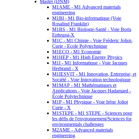
Master (DNM)
M1AME - M1 Advanced materials
engineering
M1BI - M1 Bio-informatique (Voie
Rosalind Franklin)
M1BS - M1 Biologie-Santé - Voie Boris
Ephrussi-X
M1C - M1 Chimie - Voie Fréderic Joliot-
Curie - Ecole Polytechnique
M1ECO - M1 Economie
M1HEP - M1 High Energy Physics
M1I - M1 Informatique - Voie Jacques
Herbrand - X
M1IESVIT - M1 Innovation, Entreprise, et
Société - Voie Innovation technologique
M1MAP - M1 Mathématiques et
Applications - Voie Jacques Hadamard -
École Polytechnique
M1P - M1 Physique - Voie Irène Joliot
Curie - X
M1STEPE - M1 STEPE - Sciences pour
les défis de l'environnement/Sciences for
environmentals challenges
M2AME - Advanced materials
engineering