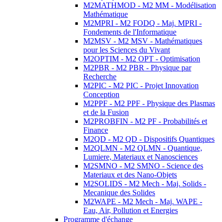
M2MATHMOD - M2 MM - Modélisation
Mathématique
M2MPRI - M2 FODQ - Maj. MPRI -
Fondements de l'Informatique
M2MSV - M2 MSV - Mathématiques
pour les Sciences du Vivant
M2OPTIM - M2 OPT - Optimisation
M2PBR - M2 PBR - Physique par
Recherche
M2PIC - M2 PIC - Projet Innovation
Conception
M2PPF - M2 PPF - Physique des Plasmas
et de la Fusion
M2PROBFIN - M2 PF - Probabilités et
Finance
M2QD - M2 QD - Dispositifs Quantiques
M2QLMN - M2 QLMN - Quantique,
Lumiere, Materiaux et Nanosciences
M2SMNO - M2 SMNO - Science des
Materiaux et des Nano-Objets
M2SOLIDS - M2 Mech - Maj. Solids -
Mecanique des Solides
M2WAPE - M2 Mech - Maj. WAPE -
Eau, Air, Pollution et Energies
Programme d'échange