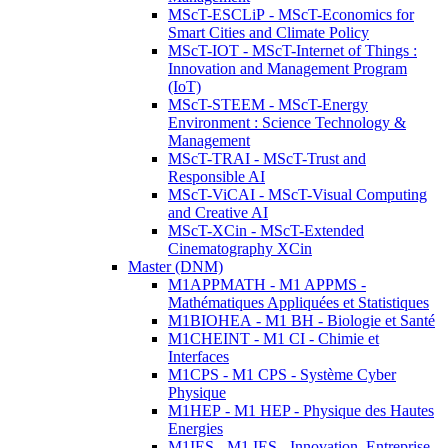
MScT-ESCLiP - MScT-Economics for
Smart Cities and Climate Policy
MScT-IOT - MScT-Internet of Things :
Innovation and Management Program
(IoT)
MScT-STEEM - MScT-Energy
Environment : Science Technology &
Management
MScT-TRAI - MScT-Trust and
Responsible AI
MScT-ViCAI - MScT-Visual Computing
and Creative AI
MScT-XCin - MScT-Extended
Cinematography XCin
Master (DNM)
M1APPMATH - M1 APPMS -
Mathématiques Appliquées et Statistiques
M1BIOHEA - M1 BH - Biologie et Santé
M1CHEINT - M1 CI - Chimie et
Interfaces
M1CPS - M1 CPS - Système Cyber
Physique
M1HEP - M1 HEP - Physique des Hautes
Energies
M1IES - M1 IES - Innovation, Entreprise