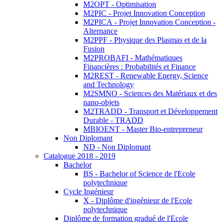
M2OPT - Optimisation
M2PIC - Projet Innovation Conception
M2PICA - Projet Innovation Conception -
Alternance
M2PPF - Physique des Plasmas et de la
Fusion
M2PROBAFI - Mathématiques
Financières : Probabilités et Finance
M2REST - Renewable Energy, Science
and Technology
M2SMNO - Sciences des Matériaux et des
nano-objets
M2TRADD - Transport et Développement
Durable - TRADD
MBIOENT - Master Bio-entrepreneur
Non Diplomant
ND - Non Diplomant
Catalogue 2018 - 2019
Bachelor
BS - Bachelor of Science de l'Ecole
polytechnique
Cycle Ingénieur
X - Diplôme d'ingénieur de l'Ecole
polytechnique
Diplôme de formation gradué de l'Ecole