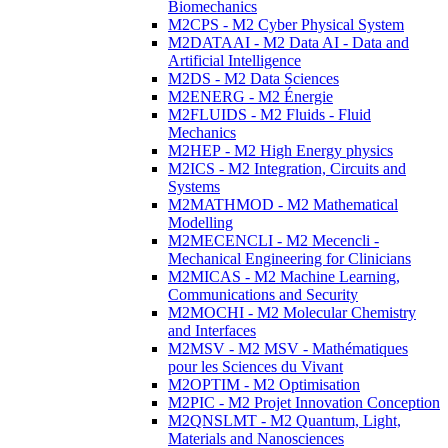
Biomechanics
M2CPS - M2 Cyber Physical System
M2DATAAI - M2 Data AI - Data and
Artificial Intelligence
M2DS - M2 Data Sciences
M2ENERG - M2 Énergie
M2FLUIDS - M2 Fluids - Fluid
Mechanics
M2HEP - M2 High Energy physics
M2ICS - M2 Integration, Circuits and
Systems
M2MATHMOD - M2 Mathematical
Modelling
M2MECENCLI - M2 Mecencli -
Mechanical Engineering for Clinicians
M2MICAS - M2 Machine Learning,
Communications and Security
M2MOCHI - M2 Molecular Chemistry
and Interfaces
M2MSV - M2 MSV - Mathématiques
pour les Sciences du Vivant
M2OPTIM - M2 Optimisation
M2PIC - M2 Projet Innovation Conception
M2QNSLMT - M2 Quantum, Light,
Materials and Nanosciences