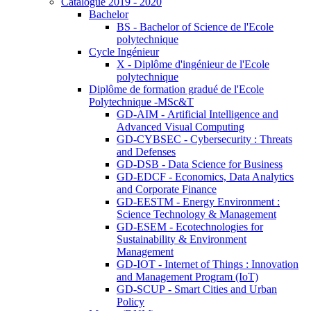
Catalogue 2019 - 2020
Bachelor
BS - Bachelor of Science de l'Ecole
polytechnique
Cycle Ingénieur
X - Diplôme d'ingénieur de l'Ecole
polytechnique
Diplôme de formation gradué de l'Ecole
Polytechnique -MSc&T
GD-AIM - Artificial Intelligence and
Advanced Visual Computing
GD-CYBSEC - Cybersecurity : Threats
and Defenses
GD-DSB - Data Science for Business
GD-EDCF - Economics, Data Analytics
and Corporate Finance
GD-EESTM - Energy Environment :
Science Technology & Management
GD-ESEM - Ecotechnologies for
Sustainability & Environment
Management
GD-IOT - Internet of Things : Innovation
and Management Program (IoT)
GD-SCUP - Smart Cities and Urban
Policy