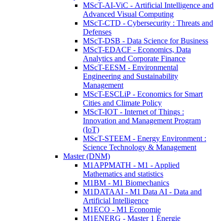
MScT-AI-ViC - Artificial Intelligence and
Advanced Visual Computing
MScT-CTD - Cybersecurity : Threats and
Defenses
MScT-DSB - Data Science for Business
MScT-EDACF - Economics, Data
Analytics and Corporate Finance
MScT-EESM - Environmental
Engineering and Sustainability
Management
MScT-ESCLiP - Economics for Smart
Cities and Climate Policy
MScT-IOT - Internet of Things :
Innovation and Management Program
(IoT)
MScT-STEEM - Energy Environment :
Science Technology & Management
Master (DNM)
M1APPMATH - M1 - Applied
Mathematics and statistics
M1BM - M1 Biomechanics
M1DATAAI - M1 Data AI - Data and
Artificial Intelligence
M1ECO - M1 Economie
M1ENERG - Master 1 Énergie