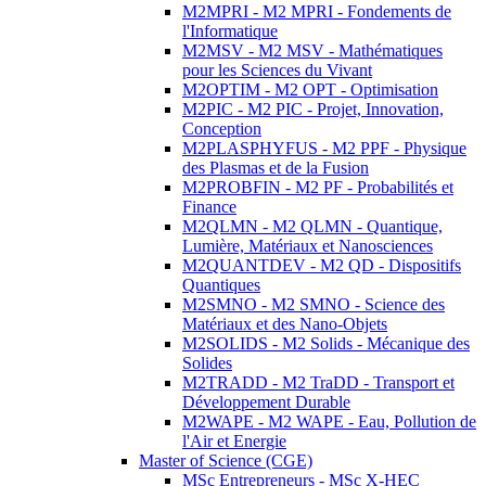
M2MPRI - M2 MPRI - Fondements de
l'Informatique
M2MSV - M2 MSV - Mathématiques
pour les Sciences du Vivant
M2OPTIM - M2 OPT - Optimisation
M2PIC - M2 PIC - Projet, Innovation,
Conception
M2PLASPHYFUS - M2 PPF - Physique
des Plasmas et de la Fusion
M2PROBFIN - M2 PF - Probabilités et
Finance
M2QLMN - M2 QLMN - Quantique,
Lumière, Matériaux et Nanosciences
M2QUANTDEV - M2 QD - Dispositifs
Quantiques
M2SMNO - M2 SMNO - Science des
Matériaux et des Nano-Objets
M2SOLIDS - M2 Solids - Mécanique des
Solides
M2TRADD - M2 TraDD - Transport et
Développement Durable
M2WAPE - M2 WAPE - Eau, Pollution de
l'Air et Energie
Master of Science (CGE)
MSc Entrepreneurs - MSc X-HEC