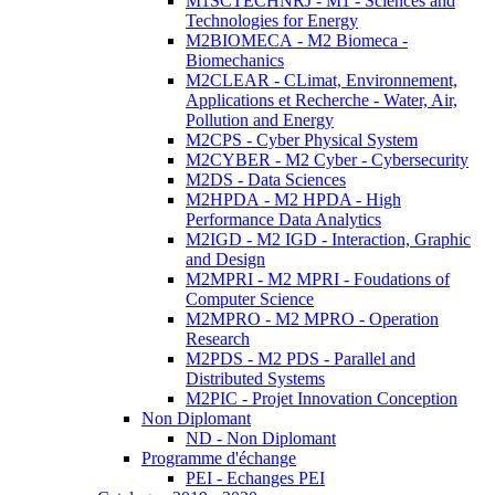
M1SCTECHNRJ - M1 - Sciences and
Technologies for Energy
M2BIOMECA - M2 Biomeca -
Biomechanics
M2CLEAR - CLimat, Environnement,
Applications et Recherche - Water, Air,
Pollution and Energy
M2CPS - Cyber Physical System
M2CYBER - M2 Cyber - Cybersecurity
M2DS - Data Sciences
M2HPDA - M2 HPDA - High
Performance Data Analytics
M2IGD - M2 IGD - Interaction, Graphic
and Design
M2MPRI - M2 MPRI - Foudations of
Computer Science
M2MPRO - M2 MPRO - Operation
Research
M2PDS - M2 PDS - Parallel and
Distributed Systems
M2PIC - Projet Innovation Conception
Non Diplomant
ND - Non Diplomant
Programme d'échange
PEI - Echanges PEI