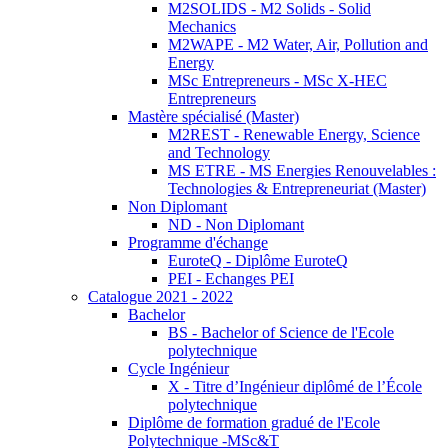
M2SOLIDS - M2 Solids - Solid
Mechanics
M2WAPE - M2 Water, Air, Pollution and
Energy
MSc Entrepreneurs - MSc X-HEC
Entrepreneurs
Mastère spécialisé (Master)
M2REST - Renewable Energy, Science
and Technology
MS ETRE - MS Energies Renouvelables :
Technologies & Entrepreneuriat (Master)
Non Diplomant
ND - Non Diplomant
Programme d'échange
EuroteQ - Diplôme EuroteQ
PEI - Echanges PEI
Catalogue 2021 - 2022
Bachelor
BS - Bachelor of Science de l'Ecole
polytechnique
Cycle Ingénieur
X - Titre d’Ingénieur diplômé de l’École
polytechnique
Diplôme de formation gradué de l'Ecole
Polytechnique -MSc&T