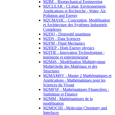
M2BE - Biomechanical Engineering
M2CLEAR - CLimat, Environnement,
Applications et Recherche - Water, Air,
Pollution and Energy
M2CMASIC - Conception, Modélisation
et Architecture des Systèmes Industriels
Complexes
M2DQ - Dispositif quantique
M2DS - Data Sciences
M2FM - Fluid Mechanics
M2HEP - High Energy physics
M2ITIE - Innovation Technologique :
ingénierie et entrepreneuriat
M2M4S - Modélisation Multiphysique
Multiéchelle des Matériaux et des
Structures
M2MAMSV - Master 2 Mathématiques et
Applications - Mathématiques pour les
Sciences du Vivant
M2MFSF - Mathématiques Financières :
Statistique et Finance
M2MM - Mathématiques de la
modélisation
M2MOCHI - Molecular Chemistry and
Interfaces