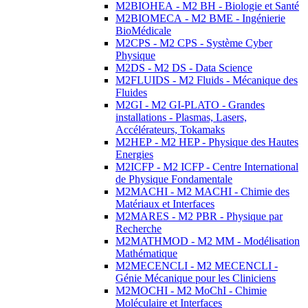
M2BIOHEA - M2 BH - Biologie et Santé
M2BIOMECA - M2 BME - Ingénierie
BioMédicale
M2CPS - M2 CPS - Système Cyber
Physique
M2DS - M2 DS - Data Science
M2FLUIDS - M2 Fluids - Mécanique des
Fluides
M2GI - M2 GI-PLATO - Grandes
installations - Plasmas, Lasers,
Accélérateurs, Tokamaks
M2HEP - M2 HEP - Physique des Hautes
Energies
M2ICFP - M2 ICFP - Centre International
de Physique Fondamentale
M2MACHI - M2 MACHI - Chimie des
Matériaux et Interfaces
M2MARES - M2 PBR - Physique par
Recherche
M2MATHMOD - M2 MM - Modélisation
Mathématique
M2MECENCLI - M2 MECENCLI -
Génie Mécanique pour les Cliniciens
M2MOCHI - M2 MoChI - Chimie
Moléculaire et Interfaces