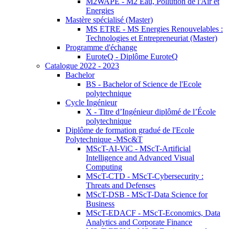
M2WAPE - M2 Eau, Pollution de l'Air et
Energies
Mastère spécialisé (Master)
MS ETRE - MS Energies Renouvelables :
Technologies et Entrepreneuriat (Master)
Programme d'échange
EuroteQ - Diplôme EuroteQ
Catalogue 2022 - 2023
Bachelor
BS - Bachelor of Science de l'Ecole
polytechnique
Cycle Ingénieur
X - Titre d’Ingénieur diplômé de l’École
polytechnique
Diplôme de formation gradué de l'Ecole
Polytechnique -MSc&T
MScT-AI-ViC - MScT-Artificial
Intelligence and Advanced Visual
Computing
MScT-CTD - MScT-Cybersecurity :
Threats and Defenses
MScT-DSB - MScT-Data Science for
Business
MScT-EDACF - MScT-Economics, Data
Analytics and Corporate Finance