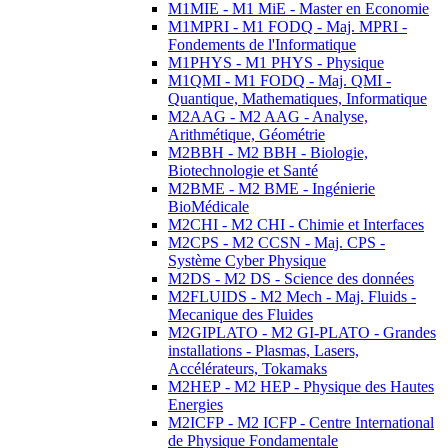
M1MIE - M1 MiE - Master en Economie
M1MPRI - M1 FODQ - Maj. MPRI -
Fondements de l'Informatique
M1PHYS - M1 PHYS - Physique
M1QMI - M1 FODQ - Maj. QMI -
Quantique, Mathematiques, Informatique
M2AAG - M2 AAG - Analyse,
Arithmétique, Géométrie
M2BBH - M2 BBH - Biologie,
Biotechnologie et Santé
M2BME - M2 BME - Ingénierie
BioMédicale
M2CHI - M2 CHI - Chimie et Interfaces
M2CPS - M2 CCSN - Maj. CPS -
Système Cyber Physique
M2DS - M2 DS - Science des données
M2FLUIDS - M2 Mech - Maj. Fluids -
Mecanique des Fluides
M2GIPLATO - M2 GI-PLATO - Grandes
installations - Plasmas, Lasers,
Accélérateurs, Tokamaks
M2HEP - M2 HEP - Physique des Hautes
Energies
M2ICFP - M2 ICFP - Centre International
de Physique Fondamentale