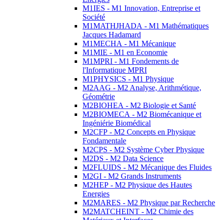
M1IES - M1 Innovation, Entreprise et
Société
M1MATHJHADA - M1 Mathématiques
Jacques Hadamard
M1MECHA - M1 Mécanique
M1MIE - M1 en Economie
M1MPRI - M1 Fondements de
l'Informatique MPRI
M1PHYSICS - M1 Physique
M2AAG - M2 Analyse, Arithmétique,
Géométrie
M2BIOHEA - M2 Biologie et Santé
M2BIOMECA - M2 Biomécanique et
Ingéniérie Biomédical
M2CFP - M2 Concepts en Physique
Fondamentale
M2CPS - M2 Système Cyber Physique
M2DS - M2 Data Science
M2FLUIDS - M2 Mécanique des Fluides
M2GI - M2 Grands Instruments
M2HEP - M2 Physique des Hautes
Energies
M2MARES - M2 Physique par Recherche
M2MATCHEINT - M2 Chimie des