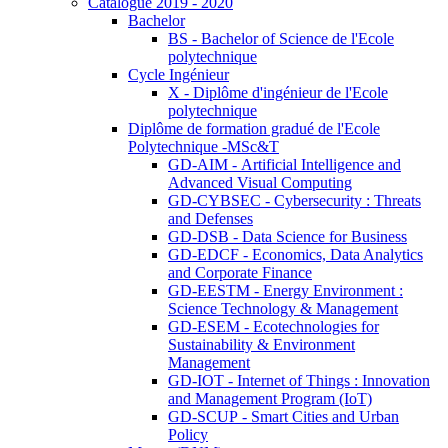
Catalogue 2019 - 2020
Bachelor
BS - Bachelor of Science de l'Ecole
polytechnique
Cycle Ingénieur
X - Diplôme d'ingénieur de l'Ecole
polytechnique
Diplôme de formation gradué de l'Ecole
Polytechnique -MSc&T
GD-AIM - Artificial Intelligence and
Advanced Visual Computing
GD-CYBSEC - Cybersecurity : Threats
and Defenses
GD-DSB - Data Science for Business
GD-EDCF - Economics, Data Analytics
and Corporate Finance
GD-EESTM - Energy Environment :
Science Technology & Management
GD-ESEM - Ecotechnologies for
Sustainability & Environment
Management
GD-IOT - Internet of Things : Innovation
and Management Program (IoT)
GD-SCUP - Smart Cities and Urban
Policy