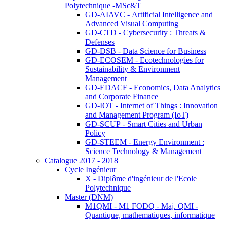
Polytechnique -MSc&T
GD-AIAVC - Artificial Intelligence and
Advanced Visual Computing
GD-CTD - Cybersecurity : Threats &
Defenses
GD-DSB - Data Science for Business
GD-ECOSEM - Ecotechnologies for
Sustainability & Environment
Management
GD-EDACF - Economics, Data Analytics
and Corporate Finance
GD-IOT - Internet of Things : Innovation
and Management Program (IoT)
GD-SCUP - Smart Cities and Urban
Policy
GD-STEEM - Energy Environment :
Science Technology & Management
Catalogue 2017 - 2018
Cycle Ingénieur
X - Diplôme d'ingénieur de l'Ecole
Polytechnique
Master (DNM)
M1QMI - M1 FODQ - Maj. QMI -
Quantique, mathematiques, informatique