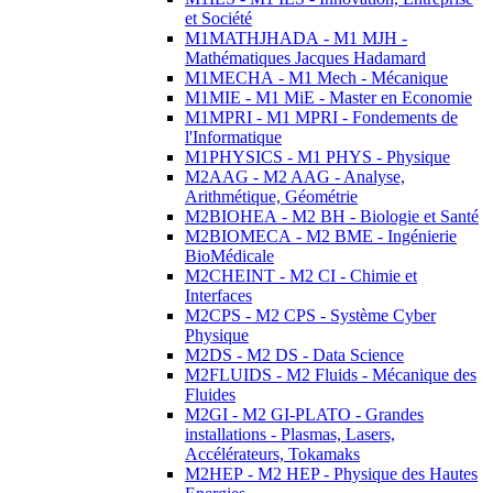
et Société
M1MATHJHADA - M1 MJH -
Mathématiques Jacques Hadamard
M1MECHA - M1 Mech - Mécanique
M1MIE - M1 MiE - Master en Economie
M1MPRI - M1 MPRI - Fondements de
l'Informatique
M1PHYSICS - M1 PHYS - Physique
M2AAG - M2 AAG - Analyse,
Arithmétique, Géométrie
M2BIOHEA - M2 BH - Biologie et Santé
M2BIOMECA - M2 BME - Ingénierie
BioMédicale
M2CHEINT - M2 CI - Chimie et
Interfaces
M2CPS - M2 CPS - Système Cyber
Physique
M2DS - M2 DS - Data Science
M2FLUIDS - M2 Fluids - Mécanique des
Fluides
M2GI - M2 GI-PLATO - Grandes
installations - Plasmas, Lasers,
Accélérateurs, Tokamaks
M2HEP - M2 HEP - Physique des Hautes