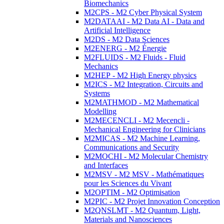
Biomechanics
M2CPS - M2 Cyber Physical System
M2DATAAI - M2 Data AI - Data and
Artificial Intelligence
M2DS - M2 Data Sciences
M2ENERG - M2 Énergie
M2FLUIDS - M2 Fluids - Fluid
Mechanics
M2HEP - M2 High Energy physics
M2ICS - M2 Integration, Circuits and
Systems
M2MATHMOD - M2 Mathematical
Modelling
M2MECENCLI - M2 Mecencli -
Mechanical Engineering for Clinicians
M2MICAS - M2 Machine Learning,
Communications and Security
M2MOCHI - M2 Molecular Chemistry
and Interfaces
M2MSV - M2 MSV - Mathématiques
pour les Sciences du Vivant
M2OPTIM - M2 Optimisation
M2PIC - M2 Projet Innovation Conception
M2QNSLMT - M2 Quantum, Light,
Materials and Nanosciences