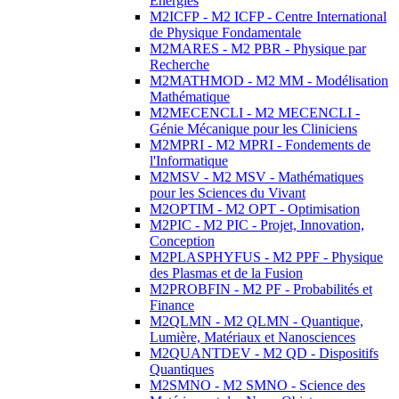
Energies
M2ICFP - M2 ICFP - Centre International
de Physique Fondamentale
M2MARES - M2 PBR - Physique par
Recherche
M2MATHMOD - M2 MM - Modélisation
Mathématique
M2MECENCLI - M2 MECENCLI -
Génie Mécanique pour les Cliniciens
M2MPRI - M2 MPRI - Fondements de
l'Informatique
M2MSV - M2 MSV - Mathématiques
pour les Sciences du Vivant
M2OPTIM - M2 OPT - Optimisation
M2PIC - M2 PIC - Projet, Innovation,
Conception
M2PLASPHYFUS - M2 PPF - Physique
des Plasmas et de la Fusion
M2PROBFIN - M2 PF - Probabilités et
Finance
M2QLMN - M2 QLMN - Quantique,
Lumière, Matériaux et Nanosciences
M2QUANTDEV - M2 QD - Dispositifs
Quantiques
M2SMNO - M2 SMNO - Science des