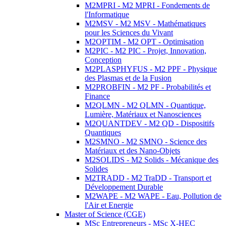
M2MPRI - M2 MPRI - Fondements de
l'Informatique
M2MSV - M2 MSV - Mathématiques
pour les Sciences du Vivant
M2OPTIM - M2 OPT - Optimisation
M2PIC - M2 PIC - Projet, Innovation,
Conception
M2PLASPHYFUS - M2 PPF - Physique
des Plasmas et de la Fusion
M2PROBFIN - M2 PF - Probabilités et
Finance
M2QLMN - M2 QLMN - Quantique,
Lumière, Matériaux et Nanosciences
M2QUANTDEV - M2 QD - Dispositifs
Quantiques
M2SMNO - M2 SMNO - Science des
Matériaux et des Nano-Objets
M2SOLIDS - M2 Solids - Mécanique des
Solides
M2TRADD - M2 TraDD - Transport et
Développement Durable
M2WAPE - M2 WAPE - Eau, Pollution de
l'Air et Energie
Master of Science (CGE)
MSc Entrepreneurs - MSc X-HEC