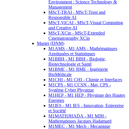
Environment : Science Technology &
Management
MScT-TRAI - MScT-Trust and
Responsible AI
MScT-ViCAI - MScT-Visual Computing
and Creative AI
MScT-XCin - MScT-Extended
Cinematography XCin
Master (DNM)
M1AMS - M1 AMS - Mathématiques
Appliquées et Statistiques
M1BBH - M1 BBH - Biologie,
Biotechnologie et Santé
M1BME - M1 BME - Ingénierie
BioMédicale
M1CHI - M1 CHI - Chimie et Interfaces
M1CPS - M1 CCSN - Maj. CPS -
Système Cyber Physique
M1HEP - M1 HEP - Physique des Hautes
Energies
M1IES - M1 IES - Innovation, Entreprise
et Société
M1MATHJHADA - M1 MJH -
Mathematiques Jacques Hadamard
M1MEC - M1 Mech - Mecanique