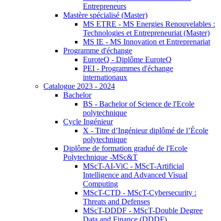
Entrepreneurs
Mastère spécialisé (Master)
MS ETRE - MS Energies Renouvelables :
Technologies et Entrepreneuriat (Master)
MS IE - MS Innovation et Entreprenariat
Programme d'échange
EuroteQ - Diplôme EuroteQ
PEI - Programmes d'échange
internationaux
Catalogue 2023 - 2024
Bachelor
BS - Bachelor of Science de l'Ecole
polytechnique
Cycle Ingénieur
X - Titre d’Ingénieur diplômé de l’École
polytechnique
Diplôme de formation gradué de l'Ecole
Polytechnique -MSc&T
MScT-AI-ViC - MScT-Artificial
Intelligence and Advanced Visual
Computing
MScT-CTD - MScT-Cybersecurity :
Threats and Defenses
MScT-DDDF - MScT-Double Degree
Data and Finance (DDDF)