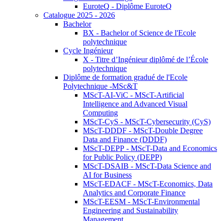
EuroteQ - Diplôme EuroteQ
Catalogue 2025 - 2026
Bachelor
BX - Bachelor of Science de l'Ecole
polytechnique
Cycle Ingénieur
X - Titre d’Ingénieur diplômé de l’École
polytechnique
Diplôme de formation gradué de l'Ecole
Polytechnique -MSc&T
MScT-AI-ViC - MScT-Artificial
Intelligence and Advanced Visual
Computing
MScT-CyS - MScT-Cybersecurity (CyS)
MScT-DDDF - MScT-Double Degree
Data and Finance (DDDF)
MScT-DEPP - MScT-Data and Economics
for Public Policy (DEPP)
MScT-DSAIB - MScT-Data Science and
AI for Business
MScT-EDACF - MScT-Economics, Data
Analytics and Corporate Finance
MScT-EESM - MScT-Environmental
Engineering and Sustainability
Management