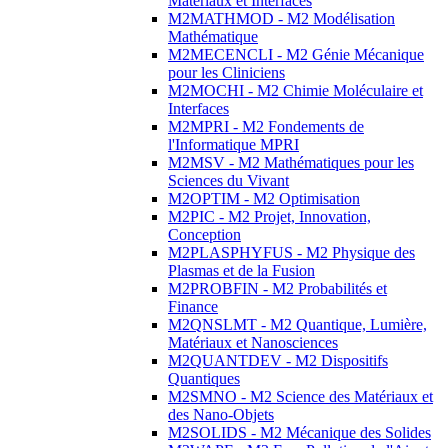
Matériaux et Interfaces
M2MATHMOD - M2 Modélisation
Mathématique
M2MECENCLI - M2 Génie Mécanique
pour les Cliniciens
M2MOCHI - M2 Chimie Moléculaire et
Interfaces
M2MPRI - M2 Fondements de
l'Informatique MPRI
M2MSV - M2 Mathématiques pour les
Sciences du Vivant
M2OPTIM - M2 Optimisation
M2PIC - M2 Projet, Innovation,
Conception
M2PLASPHYFUS - M2 Physique des
Plasmas et de la Fusion
M2PROBFIN - M2 Probabilités et
Finance
M2QNSLMT - M2 Quantique, Lumière,
Matériaux et Nanosciences
M2QUANTDEV - M2 Dispositifs
Quantiques
M2SMNO - M2 Science des Matériaux et
des Nano-Objets
M2SOLIDS - M2 Mécanique des Solides