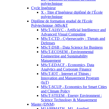
polytechnique
Cycle Ingénieur
X - Titre d’Ingénieur diplômé de l’École
polytechnique
Diplôme de formation gradué de l'Ecole
Polytechnique -MSc&T
MScT-AIAVC - Artificial Intelligence and
Advanced Visual Computing
MScT-CTD - Cybersecurity : Threats and
Defenses
MScT-DSB - Data Science for Business
MScT-ECOSEM - Environmental
Engineering and Sustainability
Management
MScT-EDACF - Economics, Data
Analytics and Corporate Finance
MScT-IOT - Internet of Things :
Innovation and Management Program
(IoT)
MScT-SCUP - Economics for Smart Cities
and Climate Policy
MScT-STEEM - Energy Environment :
Science Technology & Management
Master (DNM)
M1APPMATH - M1 - Applied