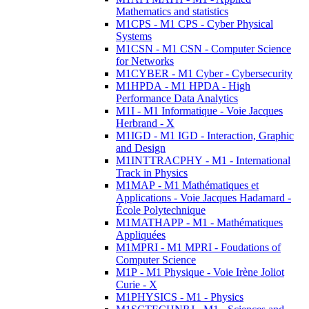
Mathematics and statistics
M1CPS - M1 CPS - Cyber Physical
Systems
M1CSN - M1 CSN - Computer Science
for Networks
M1CYBER - M1 Cyber - Cybersecurity
M1HPDA - M1 HPDA - High
Performance Data Analytics
M1I - M1 Informatique - Voie Jacques
Herbrand - X
M1IGD - M1 IGD - Interaction, Graphic
and Design
M1INTTRACPHY - M1 - International
Track in Physics
M1MAP - M1 Mathématiques et
Applications - Voie Jacques Hadamard -
École Polytechnique
M1MATHAPP - M1 - Mathématiques
Appliquées
M1MPRI - M1 MPRI - Foudations of
Computer Science
M1P - M1 Physique - Voie Irène Joliot
Curie - X
M1PHYSICS - M1 - Physics