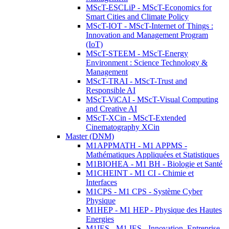
MScT-ESCLiP - MScT-Economics for
Smart Cities and Climate Policy
MScT-IOT - MScT-Internet of Things :
Innovation and Management Program
(IoT)
MScT-STEEM - MScT-Energy
Environment : Science Technology &
Management
MScT-TRAI - MScT-Trust and
Responsible AI
MScT-ViCAI - MScT-Visual Computing
and Creative AI
MScT-XCin - MScT-Extended
Cinematography XCin
Master (DNM)
M1APPMATH - M1 APPMS -
Mathématiques Appliquées et Statistiques
M1BIOHEA - M1 BH - Biologie et Santé
M1CHEINT - M1 CI - Chimie et
Interfaces
M1CPS - M1 CPS - Système Cyber
Physique
M1HEP - M1 HEP - Physique des Hautes
Energies
M1IES - M1 IES - Innovation, Entreprise