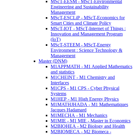
MScT-EESM - MScT-Environmental
Engineering and Sustainability
Management
MScT-ESCLiP - MScT-Economics for
Smart Cities and Climate Policy
MScT-IOT - MScT-Internet of Things :
Innovation and Management Program
(IoT)
MScT-STEEM - MScT-Energy
Environment : Science Technology &
Management
Master (DNM)
M1APPMATH - M1 Applied Mathematics
and statistics
M1CHEINT - M1 Chemistry and
Interfaces
M1CPS - M1 CPS - Cyber Physical
Systems
M1HEP - M1 High Energy Physics
M1MATHJHADA - M1 Mathematiques
Jacques Hadamard
M1MECHA - M1 Mechanics
M1MIE - M1 MIE - Master in Economics
M2BIOHEA - M2 Biology and Health
M2BIOMECA - M2 Biomeca -