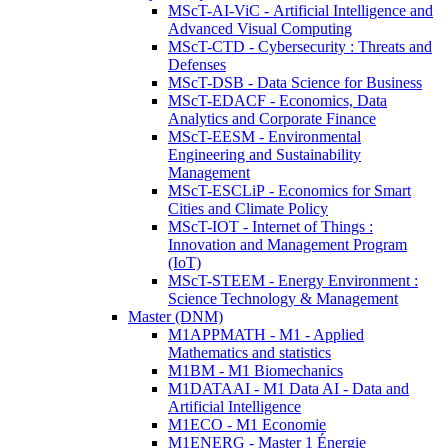
MScT-AI-ViC - Artificial Intelligence and
Advanced Visual Computing
MScT-CTD - Cybersecurity : Threats and
Defenses
MScT-DSB - Data Science for Business
MScT-EDACF - Economics, Data
Analytics and Corporate Finance
MScT-EESM - Environmental
Engineering and Sustainability
Management
MScT-ESCLiP - Economics for Smart
Cities and Climate Policy
MScT-IOT - Internet of Things :
Innovation and Management Program
(IoT)
MScT-STEEM - Energy Environment :
Science Technology & Management
Master (DNM)
M1APPMATH - M1 - Applied
Mathematics and statistics
M1BM - M1 Biomechanics
M1DATAAI - M1 Data AI - Data and
Artificial Intelligence
M1ECO - M1 Economie
M1ENERG - Master 1 Énergie