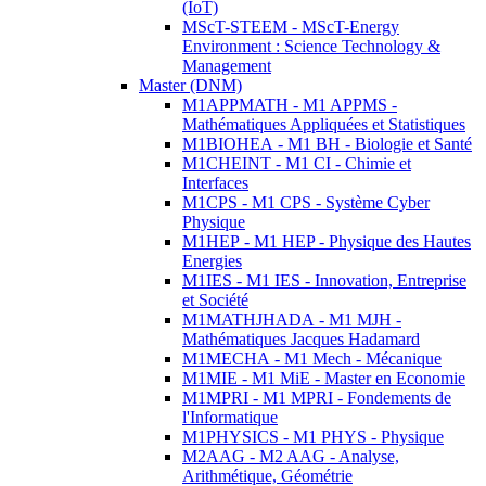
(IoT)
MScT-STEEM - MScT-Energy
Environment : Science Technology &
Management
Master (DNM)
M1APPMATH - M1 APPMS -
Mathématiques Appliquées et Statistiques
M1BIOHEA - M1 BH - Biologie et Santé
M1CHEINT - M1 CI - Chimie et
Interfaces
M1CPS - M1 CPS - Système Cyber
Physique
M1HEP - M1 HEP - Physique des Hautes
Energies
M1IES - M1 IES - Innovation, Entreprise
et Société
M1MATHJHADA - M1 MJH -
Mathématiques Jacques Hadamard
M1MECHA - M1 Mech - Mécanique
M1MIE - M1 MiE - Master en Economie
M1MPRI - M1 MPRI - Fondements de
l'Informatique
M1PHYSICS - M1 PHYS - Physique
M2AAG - M2 AAG - Analyse,
Arithmétique, Géométrie