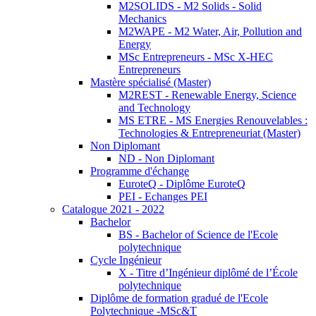
M2SOLIDS - M2 Solids - Solid
Mechanics
M2WAPE - M2 Water, Air, Pollution and
Energy
MSc Entrepreneurs - MSc X-HEC
Entrepreneurs
Mastère spécialisé (Master)
M2REST - Renewable Energy, Science
and Technology
MS ETRE - MS Energies Renouvelables :
Technologies & Entrepreneuriat (Master)
Non Diplomant
ND - Non Diplomant
Programme d'échange
EuroteQ - Diplôme EuroteQ
PEI - Echanges PEI
Catalogue 2021 - 2022
Bachelor
BS - Bachelor of Science de l'Ecole
polytechnique
Cycle Ingénieur
X - Titre d’Ingénieur diplômé de l’École
polytechnique
Diplôme de formation gradué de l'Ecole
Polytechnique -MSc&T