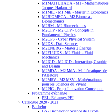
M1MATHJHADA - M1 - Mathematiques
Jacques Hadamard
M1MIE - M1 MiE - Master in Economics
M2BIOMECA - M2 Biomeca -
Biomechanics
M2BM - M2 Biomechanics
M2CFP - M2 CFP - Concepts in
Fundamental Physics
M2CPS - Cyber Physical System
M2DS - Data Sciences
M2ENERG - Master 2 Énergie
M2FLUIDS - M2 Fluids - Fluid
Mechanics
M2IGD - M2 IGD - Interaction, Graphic
and Design
M2MDA - M2 MdA - Mathématiques de
l'Aléatoire
M2MSV - M2 MSV - Mathématiques
pour les Sciences du Vivant
M2PIC - Projet Innovation Conception
Programme d'échange
PEI - Echanges PEI
Catalogue 2020 - 2021
Bachelor
BS - Bachelor of Science de l'Ecole