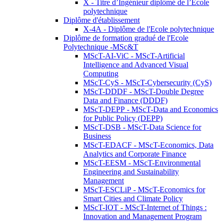
X - Titre d’Ingénieur diplômé de l’École
polytechnique
Diplôme d'établissement
X-4A - Diplôme de l'Ecole polytechnique
Diplôme de formation gradué de l'Ecole
Polytechnique -MSc&T
MScT-AI-ViC - MScT-Artificial
Intelligence and Advanced Visual
Computing
MScT-CyS - MScT-Cybersecurity (CyS)
MScT-DDDF - MScT-Double Degree
Data and Finance (DDDF)
MScT-DEPP - MScT-Data and Economics
for Public Policy (DEPP)
MScT-DSB - MScT-Data Science for
Business
MScT-EDACF - MScT-Economics, Data
Analytics and Corporate Finance
MScT-EESM - MScT-Environmental
Engineering and Sustainability
Management
MScT-ESCLiP - MScT-Economics for
Smart Cities and Climate Policy
MScT-IOT - MScT-Internet of Things :
Innovation and Management Program