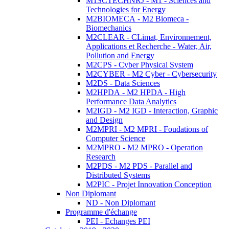
M1SCTECHNRJ - M1 - Sciences and
Technologies for Energy
M2BIOMECA - M2 Biomeca -
Biomechanics
M2CLEAR - CLimat, Environnement,
Applications et Recherche - Water, Air,
Pollution and Energy
M2CPS - Cyber Physical System
M2CYBER - M2 Cyber - Cybersecurity
M2DS - Data Sciences
M2HPDA - M2 HPDA - High
Performance Data Analytics
M2IGD - M2 IGD - Interaction, Graphic
and Design
M2MPRI - M2 MPRI - Foudations of
Computer Science
M2MPRO - M2 MPRO - Operation
Research
M2PDS - M2 PDS - Parallel and
Distributed Systems
M2PIC - Projet Innovation Conception
Non Diplomant
ND - Non Diplomant
Programme d'échange
PEI - Echanges PEI