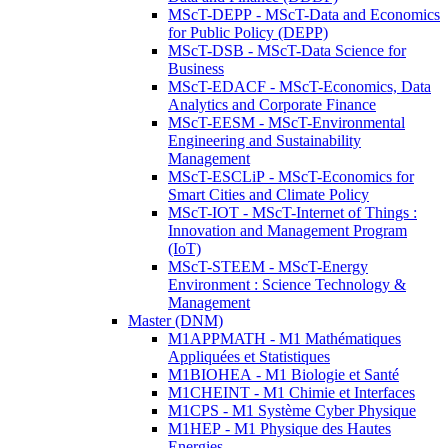
MScT-DEPP - MScT-Data and Economics
for Public Policy (DEPP)
MScT-DSB - MScT-Data Science for
Business
MScT-EDACF - MScT-Economics, Data
Analytics and Corporate Finance
MScT-EESM - MScT-Environmental
Engineering and Sustainability
Management
MScT-ESCLiP - MScT-Economics for
Smart Cities and Climate Policy
MScT-IOT - MScT-Internet of Things :
Innovation and Management Program
(IoT)
MScT-STEEM - MScT-Energy
Environment : Science Technology &
Management
Master (DNM)
M1APPMATH - M1 Mathématiques
Appliquées et Statistiques
M1BIOHEA - M1 Biologie et Santé
M1CHEINT - M1 Chimie et Interfaces
M1CPS - M1 Système Cyber Physique
M1HEP - M1 Physique des Hautes
Energies