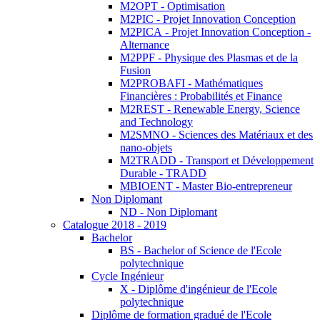
M2OPT - Optimisation
M2PIC - Projet Innovation Conception
M2PICA - Projet Innovation Conception -
Alternance
M2PPF - Physique des Plasmas et de la
Fusion
M2PROBAFI - Mathématiques
Financières : Probabilités et Finance
M2REST - Renewable Energy, Science
and Technology
M2SMNO - Sciences des Matériaux et des
nano-objets
M2TRADD - Transport et Développement
Durable - TRADD
MBIOENT - Master Bio-entrepreneur
Non Diplomant
ND - Non Diplomant
Catalogue 2018 - 2019
Bachelor
BS - Bachelor of Science de l'Ecole
polytechnique
Cycle Ingénieur
X - Diplôme d'ingénieur de l'Ecole
polytechnique
Diplôme de formation gradué de l'Ecole