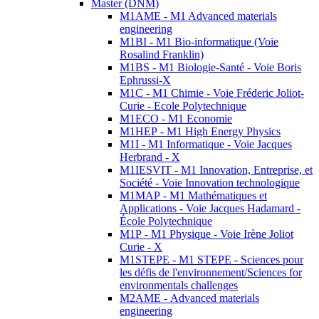
Master (DNM)
M1AME - M1 Advanced materials
engineering
M1BI - M1 Bio-informatique (Voie
Rosalind Franklin)
M1BS - M1 Biologie-Santé - Voie Boris
Ephrussi-X
M1C - M1 Chimie - Voie Fréderic Joliot-
Curie - Ecole Polytechnique
M1ECO - M1 Economie
M1HEP - M1 High Energy Physics
M1I - M1 Informatique - Voie Jacques
Herbrand - X
M1IESVIT - M1 Innovation, Entreprise, et
Société - Voie Innovation technologique
M1MAP - M1 Mathématiques et
Applications - Voie Jacques Hadamard -
École Polytechnique
M1P - M1 Physique - Voie Irène Joliot
Curie - X
M1STEPE - M1 STEPE - Sciences pour
les défis de l'environnement/Sciences for
environmentals challenges
M2AME - Advanced materials
engineering