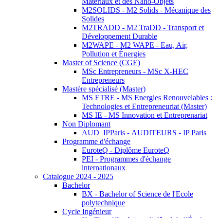
Matériaux et des Nano-Objets
M2SOLIDS - M2 Solids - Mécanique des
Solides
M2TRADD - M2 TraDD - Transport et
Développement Durable
M2WAPE - M2 WAPE - Eau, Air,
Pollution et Énergies
Master of Science (CGE)
MSc Entrepreneurs - MSc X-HEC
Entrepreneurs
Mastère spécialisé (Master)
MS ETRE - MS Energies Renouvelables :
Technologies et Entrepreneuriat (Master)
MS IE - MS Innovation et Entreprenariat
Non Diplomant
AUD_IPParis - AUDITEURS - IP Paris
Programme d'échange
EuroteQ - Diplôme EuroteQ
PEI - Programmes d'échange
internationaux
Catalogue 2024 - 2025
Bachelor
BX - Bachelor of Science de l'Ecole
polytechnique
Cycle Ingénieur