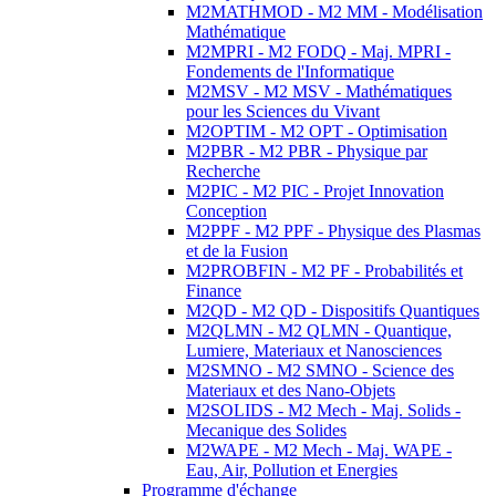
M2MATHMOD - M2 MM - Modélisation
Mathématique
M2MPRI - M2 FODQ - Maj. MPRI -
Fondements de l'Informatique
M2MSV - M2 MSV - Mathématiques
pour les Sciences du Vivant
M2OPTIM - M2 OPT - Optimisation
M2PBR - M2 PBR - Physique par
Recherche
M2PIC - M2 PIC - Projet Innovation
Conception
M2PPF - M2 PPF - Physique des Plasmas
et de la Fusion
M2PROBFIN - M2 PF - Probabilités et
Finance
M2QD - M2 QD - Dispositifs Quantiques
M2QLMN - M2 QLMN - Quantique,
Lumiere, Materiaux et Nanosciences
M2SMNO - M2 SMNO - Science des
Materiaux et des Nano-Objets
M2SOLIDS - M2 Mech - Maj. Solids -
Mecanique des Solides
M2WAPE - M2 Mech - Maj. WAPE -
Eau, Air, Pollution et Energies
Programme d'échange