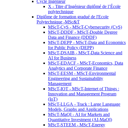
Cycle Ingénieur
X - Titre d’Ingénieur diplômé de l’École
polytechnique
Diplôme de formation gradué de l'Ecole
Polytechnique -MSc&T
MScT-CyS - MScT-Cybersecurity (CyS)
MScT-DDDF - MScT-Double Degree
Data and Finance (DDDF)
MScT-DEPP - MScT-Data and Economics
for Public Policy (DEPP)
MScT-DSAIB - MScT-Data Science and
AI for Business
MScT-EDACF - MScT-Economics, Data
Analytics and Corporate Finance
MScT-EESM - MScT-Environmental
Engineering and Sustainability
Management
MScT-IOT - MScT-Internet of Things :
Innovation and Management Program
(IoT)
MScT-LLGA - Track : Large Language
Models, Graphs and Applications
MScT-MaQI - AI for Markets and
Quantitative Investment (AI-MaQI)
MScT-STEEM - MScT-Energy