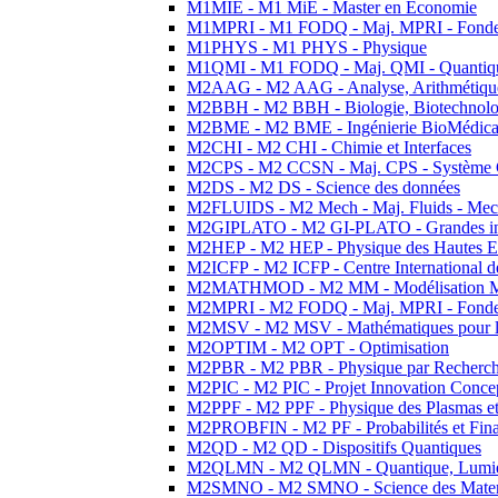
M1MIE - M1 MiE - Master en Economie
M1MPRI - M1 FODQ - Maj. MPRI - Fondeme
M1PHYS - M1 PHYS - Physique
M1QMI - M1 FODQ - Maj. QMI - Quantique
M2AAG - M2 AAG - Analyse, Arithmétique
M2BBH - M2 BBH - Biologie, Biotechnolog
M2BME - M2 BME - Ingénierie BioMédica
M2CHI - M2 CHI - Chimie et Interfaces
M2CPS - M2 CCSN - Maj. CPS - Système 
M2DS - M2 DS - Science des données
M2FLUIDS - M2 Mech - Maj. Fluids - Meca
M2GIPLATO - M2 GI-PLATO - Grandes instal
M2HEP - M2 HEP - Physique des Hautes E
M2ICFP - M2 ICFP - Centre International 
M2MATHMOD - M2 MM - Modélisation M
M2MPRI - M2 FODQ - Maj. MPRI - Fondeme
M2MSV - M2 MSV - Mathématiques pour le
M2OPTIM - M2 OPT - Optimisation
M2PBR - M2 PBR - Physique par Recherc
M2PIC - M2 PIC - Projet Innovation Conce
M2PPF - M2 PPF - Physique des Plasmas et
M2PROBFIN - M2 PF - Probabilités et Fin
M2QD - M2 QD - Dispositifs Quantiques
M2QLMN - M2 QLMN - Quantique, Lumiere
M2SMNO - M2 SMNO - Science des Materi