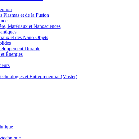
eption
lasmas et de la Fusion
ance
, Matériaux et Nanosciences
ntiques
aux et des Nano-Objets
lides
eloppement Durable
et Énergies
neurs
hnologies et Entrepreneuriat (Master)
chnique
lytechnique