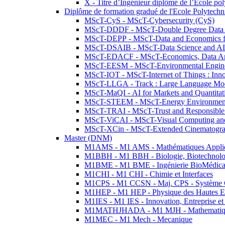
X - Titre d’Ingénieur diplômé de l’École po
Diplôme de formation gradué de l'Ecole Polytec
MScT-CyS - MScT-Cybersecurity (CyS)
MScT-DDDF - MScT-Double Degree Data 
MScT-DEPP - MScT-Data and Economics fo
MScT-DSAIB - MScT-Data Science and AI 
MScT-EDACF - MScT-Economics, Data Anal
MScT-EESM - MScT-Environmental Enginee
MScT-IOT - MScT-Internet of Things : Inn
MScT-LLGA - Track : Large Language Mode
MScT-MaQI - AI for Markets and Quantitat
MScT-STEEM - MScT-Energy Environment 
MScT-TRAI - MScT-Trust and Responsible
MScT-ViCAI - MScT-Visual Computing and
MScT-XCin - MScT-Extended Cinematogr
Master (DNM)
M1AMS - M1 AMS - Mathématiques Appliqué
M1BBH - M1 BBH - Biologie, Biotechnolog
M1BME - M1 BME - Ingénierie BioMédica
M1CHI - M1 CHI - Chimie et Interfaces
M1CPS - M1 CCSN - Maj. CPS - Système 
M1HEP - M1 HEP - Physique des Hautes E
M1IES - M1 IES - Innovation, Entreprise et
M1MATHJHADA - M1 MJH - Mathematiqu
M1MEC - M1 Mech - Mecanique