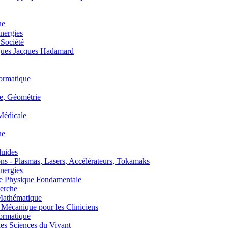
ue
nergies
 Société
es Jacques Hadamard
ormatique
, Géométrie
édicale
ue
uides
s - Plasmas, Lasers, Accélérateurs, Tokamaks
nergies
de Physique Fondamentale
erche
athématique
anique pour les Cliniciens
ormatique
s Sciences du Vivant