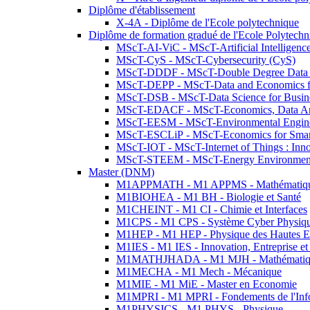
Diplôme d'établissement
X-4A - Diplôme de l'Ecole polytechnique
Diplôme de formation gradué de l'Ecole Polytec
MScT-AI-ViC - MScT-Artificial Intelligen
MScT-CyS - MScT-Cybersecurity (CyS)
MScT-DDDF - MScT-Double Degree Data 
MScT-DEPP - MScT-Data and Economics fo
MScT-DSB - MScT-Data Science for Busin
MScT-EDACF - MScT-Economics, Data Anal
MScT-EESM - MScT-Environmental Enginee
MScT-ESCLiP - MScT-Economics for Smart 
MScT-IOT - MScT-Internet of Things : Inn
MScT-STEEM - MScT-Energy Environment 
Master (DNM)
M1APPMATH - M1 APPMS - Mathématiques A
M1BIOHEA - M1 BH - Biologie et Santé
M1CHEINT - M1 CI - Chimie et Interfaces
M1CPS - M1 CPS - Système Cyber Physiq
M1HEP - M1 HEP - Physique des Hautes E
M1IES - M1 IES - Innovation, Entreprise et
M1MATHJHADA - M1 MJH - Mathématiqu
M1MECHA - M1 Mech - Mécanique
M1MIE - M1 MiE - Master en Economie
M1MPRI - M1 MPRI - Fondements de l'Inf
M1PHYSICS - M1 PHYS - Physique