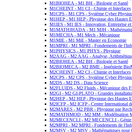
M1BIOHEA - M1 BH - Biologie et Santé
M1CHEINT - M1 CI - Chimie et Interfaces
M1CPS - M1 CPS - Système Cyber Physiq
M1HEP - M1 HEP - Physique des Hautes E
M1IES - M1 IES - Innovation, Entreprise et
M1MATHJHADA - M1 MJH - Mathématiqu
M1MECHA - M1 Mech - Mécanique
M1MIE - M1 MiE - Master en Economie
M1MPRI - M1 MPRI - Fondements de l'Inf
M1PHYSICS - M1 PHYS - Physique
M2AAG - M2 AAG - Analyse, Arithmétique
M2BIOHEA - M2 BH - Biologie et Santé
M2BIOMECA - M2 BME - Ingénierie BioM
M2CHEINT - M2 CI - Chimie et Interfaces
M2CPS - M2 CPS - Système Cyber Physiq
M2DS - M2 DS - Data Science
M2FLUIDS - M2 Fluids - Mécanique des Fl
M2GI - M2 GI-PLATO - Grandes installation
M2HEP - M2 HEP - Physique des Hautes E
M2ICFP - M2 ICFP - Centre International 
M2MARES - M2 PBR - Physique par Rech
M2MATHMOD - M2 MM - Modélisation M
M2MECENCLI - M2 MECENCLI - Génie Méc
M2MPRI - M2 MPRI - Fondements de l'Inf
M2MSV - M2 MSV - Mathématiques pour le