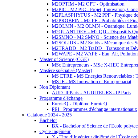
M2OPTIM - M2 OPT - Optimisation
M2PIC - M2 PIC - Projet, Innovation, Conc
M2PLASPHYFUS - M2 PPF - Physique des P
M2PROBFIN - M2 PF - Probabilités et Fin
M2QLMN - M2 QLMN - Quantique, Lumière
M2QUANTDEV - M2 QD - Dispositifs Qua
M2SMNO - M2 SMNO - Science des Matéri
M2SOLIDS - M2 Solids - Mécanique des So
M2TRADD - M2 TraDD - Transport et Dév
M2WAPE - M2 WAPE - Eau, Air, Pollution 
Master of Science (CGE)
MSc Entrepreneurs - MSc X-HEC Entrepre
Mastère spécialisé (Master)
MS ETRE - MS Energies Renouvelables : Tec
MS IE - MS Innovation et Entreprenariat
Non Diplomant
AUD_IPParis - AUDITEURS - IP Paris
Programme d'échange
EuroteQ - Diplôme EuroteQ
PEI - Programmes d'échange internationaux
Catalogue 2024 - 2025
Bachelor
BX - Bachelor of Science de l'Ecole polyte
Cycle Ingénieur
X - Titre d’Ingénieur diplômé de l’École po