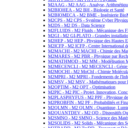
M2AAG - M2 AAG - Analyse, Arithmétique
M2BIOHEA - M2 BH - Biologie et Santé
M2BIOMECA - M2 BME - Ingénierie BioM
M2CPS - M2 CPS - Système Cyber Physiq
M2DS - M2 DS - Data Science
M2FLUIDS - M2 Fluids - Mécanique des Fl
M2GI - M2 GI-PLATO - Grandes installation
M2HEP - M2 HEP - Physique des Hautes E
M2ICFP - M2 ICFP - Centre International 
M2MACHI - M2 MACHI - Chimie des Matéri
M2MARES - M2 PBR - Physique par Rech
M2MATHMOD - M2 MM - Modélisation M
M2MECENCLI - M2 MECENCLI - Génie Méc
M2MOCHI - M2 MoChI - Chimie Moléculaire
M2MPRI - M2 MPRI - Fondements de l'Inf
M2MSV - M2 MSV - Mathématiques pour le
M2OPTIM - M2 OPT - Optimisation
M2PIC - M2 PIC - Projet, Innovation, Conc
M2PLASPHYFUS - M2 PPF - Physique des P
M2PROBFIN - M2 PF - Probabilités et Fin
M2QLMN - M2 QLMN - Quantique, Lumière
M2QUANTDEV - M2 QD - Dispositifs Qua
M2SMNO - M2 SMNO - Science des Matéri
M2SOLIDS - M2 Solids - Mécanique des So