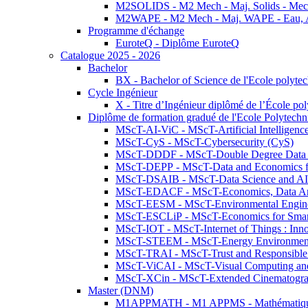
M2SOLIDS - M2 Mech - Maj. Solids - Meca
M2WAPE - M2 Mech - Maj. WAPE - Eau, Air
Programme d'échange
EuroteQ - Diplôme EuroteQ
Catalogue 2025 - 2026
Bachelor
BX - Bachelor of Science de l'Ecole polyte
Cycle Ingénieur
X - Titre d’Ingénieur diplômé de l’École po
Diplôme de formation gradué de l'Ecole Polytec
MScT-AI-ViC - MScT-Artificial Intelligen
MScT-CyS - MScT-Cybersecurity (CyS)
MScT-DDDF - MScT-Double Degree Data 
MScT-DEPP - MScT-Data and Economics fo
MScT-DSAIB - MScT-Data Science and AI 
MScT-EDACF - MScT-Economics, Data Anal
MScT-EESM - MScT-Environmental Enginee
MScT-ESCLiP - MScT-Economics for Smart 
MScT-IOT - MScT-Internet of Things : Inn
MScT-STEEM - MScT-Energy Environment 
MScT-TRAI - MScT-Trust and Responsible
MScT-ViCAI - MScT-Visual Computing and
MScT-XCin - MScT-Extended Cinematogr
Master (DNM)
M1APPMATH - M1 APPMS - Mathématiques A