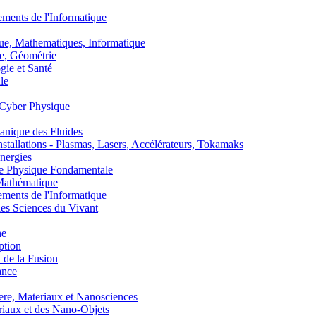
nts de l'Informatique
, Mathematiques, Informatique
, Géométrie
ie et Santé
le
Cyber Physique
nique des Fluides
lations - Plasmas, Lasers, Accélérateurs, Tokamaks
nergies
de Physique Fondamentale
athématique
nts de l'Informatique
s Sciences du Vivant
he
ption
 de la Fusion
ance
, Materiaux et Nanosciences
aux et des Nano-Objets