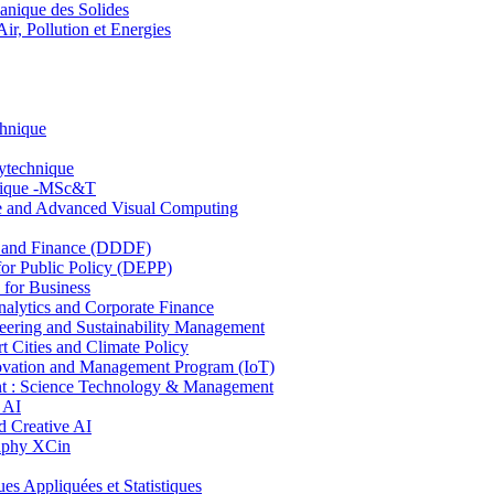
nique des Solides
, Pollution et Energies
chnique
lytechnique
hnique -MSc&T
ce and Advanced Visual Computing
and Finance (DDDF)
r Public Policy (DEPP)
for Business
ytics and Corporate Finance
ring and Sustainability Management
Cities and Climate Policy
ovation and Management Program (IoT)
: Science Technology & Management
 AI
 Creative AI
aphy XCin
ppliquées et Statistiques