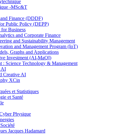
lytechnique
hnique -MSc&T
and Finance (DDDF)
r Public Policy (DEPP)
for Business
ytics and Corporate Finance
ring and Sustainability Management
ovation and Management Program (IoT)
ls, Graphs and Applications
ive Investment (AI-MaQI)
: Science Technology & Management
 AI
 Creative AI
aphy XCin
es et Statistiques
ie et Santé
le
Cyber Physique
nergies
 Société
es Jacques Hadamard