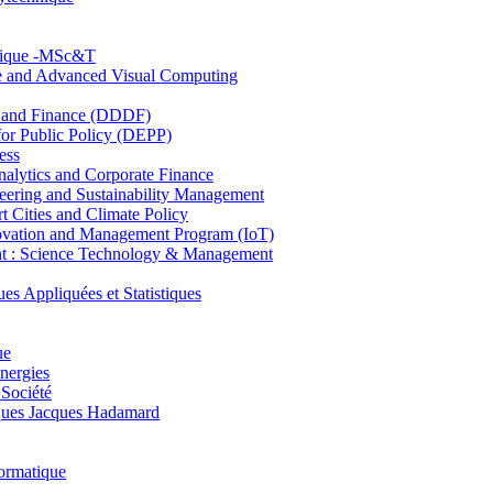
hnique -MSc&T
ce and Advanced Visual Computing
and Finance (DDDF)
r Public Policy (DEPP)
ess
ytics and Corporate Finance
ring and Sustainability Management
Cities and Climate Policy
ovation and Management Program (IoT)
: Science Technology & Management
ppliquées et Statistiques
ue
nergies
 Société
es Jacques Hadamard
ormatique