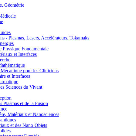
, Géométrie
édicale
ue
uides
s - Plasmas, Lasers, Accélérateurs, Tokamaks
nergies
de Physique Fondamentale
aux et Interfaces
erche
athématique
anique pour les Cliniciens
 et Interfaces
ormatique
s Sciences du Vivant
eption
lasmas et de la Fusion
ance
, Matériaux et Nanosciences
ntiques
aux et des Nano-Objets
lides