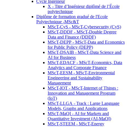
Cycle Ingénieur
X - Titre d’Ingénieur diplômé de l’École
polytechnique
Diplôme de formation gradué de l'Ecole
Polytechnique -MSc&T
MScT-CyS - MScT-Cybersecurity (CyS)
MScT-DDDF - MScT-Double Degree
Data and Finance (DDDF)
MScT-DEPP - MScT-Data and Economics
for Public Policy (DEPP)
MScT-DSAIB - MScT-Data Science and
AI for Business
MScT-EDACF - MScT-Economics, Data
Analytics and Corporate Finance
MScT-EESM - MScT-Environmental
Engineering and Sustainability
Management
MScT-IOT - MScT-Internet of Things :
Innovation and Management Program
(IoT)
MScT-LLGA - Track : Large Language
Models, Graphs and Applications
MScT-MaQI - AI for Markets and
Quantitative Investment (AI-MaQI)
MScT-STEEM - MScT-Energy