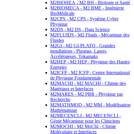
M2BIOHEA - M2 BH - Biologie et Santé
M2BIOMECA - M2 BME - Ingénierie
BioMédicale
M2CPS - M2 CPS - Système Cyber
Physique
M2DS - M2 DS - Data Science
M2FLUIDS - M2 Fluids - Mécanique des
Fluides
M2GI - M2 GI-PLATO - Grandes
installations - Plasmas, Lasers,
Accélérateurs, Tokamaks
M2HEP - M2 HEP - Physique des Hautes
Energies
M2ICFP - M2 ICFP - Centre International
de Physique Fondamentale
M2MACHI - M2 MACHI - Chimie des
Matériaux et Interfaces
M2MARES - M2 PBR - Physique par
Recherche
M2MATHMOD - M2 MM - Modélisation
Mathématique
M2MECENCLI - M2 MECENCLI -
Génie Mécanique pour les Cliniciens
M2MOCHI - M2 MoChI - Chimie
Moléculaire et Interfaces