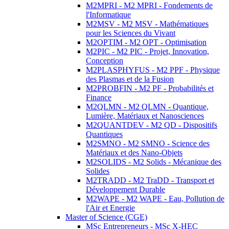
M2MPRI - M2 MPRI - Fondements de
l'Informatique
M2MSV - M2 MSV - Mathématiques
pour les Sciences du Vivant
M2OPTIM - M2 OPT - Optimisation
M2PIC - M2 PIC - Projet, Innovation,
Conception
M2PLASPHYFUS - M2 PPF - Physique
des Plasmas et de la Fusion
M2PROBFIN - M2 PF - Probabilités et
Finance
M2QLMN - M2 QLMN - Quantique,
Lumière, Matériaux et Nanosciences
M2QUANTDEV - M2 QD - Dispositifs
Quantiques
M2SMNO - M2 SMNO - Science des
Matériaux et des Nano-Objets
M2SOLIDS - M2 Solids - Mécanique des
Solides
M2TRADD - M2 TraDD - Transport et
Développement Durable
M2WAPE - M2 WAPE - Eau, Pollution de
l'Air et Energie
Master of Science (CGE)
MSc Entrepreneurs - MSc X-HEC