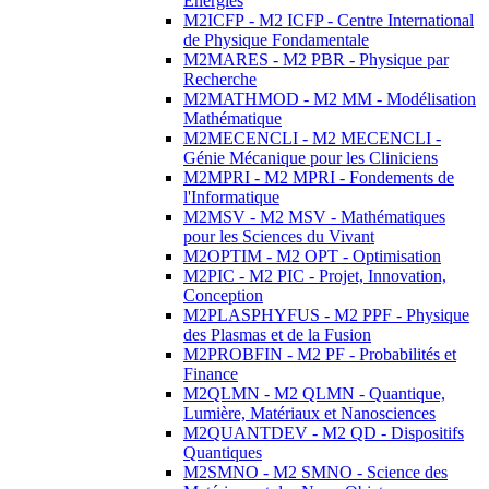
Energies
M2ICFP - M2 ICFP - Centre International
de Physique Fondamentale
M2MARES - M2 PBR - Physique par
Recherche
M2MATHMOD - M2 MM - Modélisation
Mathématique
M2MECENCLI - M2 MECENCLI -
Génie Mécanique pour les Cliniciens
M2MPRI - M2 MPRI - Fondements de
l'Informatique
M2MSV - M2 MSV - Mathématiques
pour les Sciences du Vivant
M2OPTIM - M2 OPT - Optimisation
M2PIC - M2 PIC - Projet, Innovation,
Conception
M2PLASPHYFUS - M2 PPF - Physique
des Plasmas et de la Fusion
M2PROBFIN - M2 PF - Probabilités et
Finance
M2QLMN - M2 QLMN - Quantique,
Lumière, Matériaux et Nanosciences
M2QUANTDEV - M2 QD - Dispositifs
Quantiques
M2SMNO - M2 SMNO - Science des