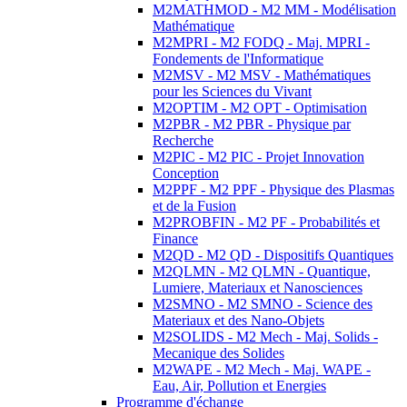
M2MATHMOD - M2 MM - Modélisation
Mathématique
M2MPRI - M2 FODQ - Maj. MPRI -
Fondements de l'Informatique
M2MSV - M2 MSV - Mathématiques
pour les Sciences du Vivant
M2OPTIM - M2 OPT - Optimisation
M2PBR - M2 PBR - Physique par
Recherche
M2PIC - M2 PIC - Projet Innovation
Conception
M2PPF - M2 PPF - Physique des Plasmas
et de la Fusion
M2PROBFIN - M2 PF - Probabilités et
Finance
M2QD - M2 QD - Dispositifs Quantiques
M2QLMN - M2 QLMN - Quantique,
Lumiere, Materiaux et Nanosciences
M2SMNO - M2 SMNO - Science des
Materiaux et des Nano-Objets
M2SOLIDS - M2 Mech - Maj. Solids -
Mecanique des Solides
M2WAPE - M2 Mech - Maj. WAPE -
Eau, Air, Pollution et Energies
Programme d'échange