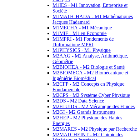
M1IES - M1 Innovation, Entreprise et
Société
M1MATHJHADA - M1 Mathématiques
Jacques Hadamard
M1MECHA - M1 Mécanique
M1MIE - M1 en Economie
M1MPRI - M1 Fondements de
l'Informatique MPRI
M1PHYSICS - M1 Physique
M2AAG - M2 Analyse, Arithmétique,
Géométrie
M2BIOHEA - M2 Biologie et Santé
M2BIOMECA - M2 Biomécanique et
Ingéniérie Biomédical
M2CFP - M2 Concepts en Physique
Fondamentale
M2CPS - M2 Système Cyber Physique
M2DS - M2 Data Science
M2FLUIDS - M2 Mécanique des Fluides
M2GI - M2 Grands Instruments
M2HEP - M2 Physique des Hautes
Energies
M2MARES - M2 Physique par Recherche
M2MATCHEINT - M2 Chimie des