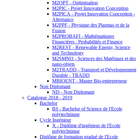
M2OPT - Optimisation
M2PIC - Projet Innovation Conception
M2PICA - Projet Innovation Conception -
Alternance
M2PPF - Physique des Plasmas et de la
Fusion
M2PROBAFI - Mathématiques
Financières : Probabilités et Finance
M2REST - Renewable Energy, Science
and Technology
M2SMNO - Sciences des Matériaux et des
nano-objets
M2TRADD - Transport et Développement
Durable - TRADD
MBIOENT - Master Bio-entrepreneur
Non Diplomant
ND - Non Diplomant
Catalogue 2018 - 2019
Bachelor
BS - Bachelor of Science de l'Ecole
polytechnique
Cycle Ingénieur
X - Diplôme d'ingénieur de l'Ecole
polytechnique
Diplôme de formation gradué de l'Ecole