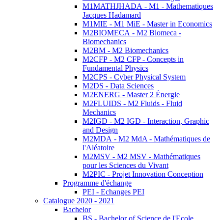
M1MATHJHADA - M1 - Mathematiques
Jacques Hadamard
M1MIE - M1 MiE - Master in Economics
M2BIOMECA - M2 Biomeca -
Biomechanics
M2BM - M2 Biomechanics
M2CFP - M2 CFP - Concepts in
Fundamental Physics
M2CPS - Cyber Physical System
M2DS - Data Sciences
M2ENERG - Master 2 Énergie
M2FLUIDS - M2 Fluids - Fluid
Mechanics
M2IGD - M2 IGD - Interaction, Graphic
and Design
M2MDA - M2 MdA - Mathématiques de
l'Aléatoire
M2MSV - M2 MSV - Mathématiques
pour les Sciences du Vivant
M2PIC - Projet Innovation Conception
Programme d'échange
PEI - Echanges PEI
Catalogue 2020 - 2021
Bachelor
BS - Bachelor of Science de l'Ecole