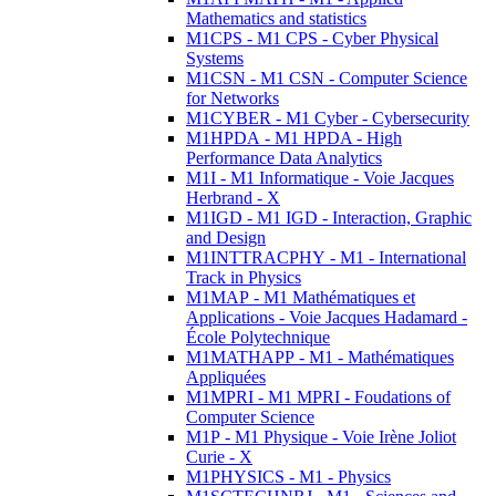
Mathematics and statistics
M1CPS - M1 CPS - Cyber Physical
Systems
M1CSN - M1 CSN - Computer Science
for Networks
M1CYBER - M1 Cyber - Cybersecurity
M1HPDA - M1 HPDA - High
Performance Data Analytics
M1I - M1 Informatique - Voie Jacques
Herbrand - X
M1IGD - M1 IGD - Interaction, Graphic
and Design
M1INTTRACPHY - M1 - International
Track in Physics
M1MAP - M1 Mathématiques et
Applications - Voie Jacques Hadamard -
École Polytechnique
M1MATHAPP - M1 - Mathématiques
Appliquées
M1MPRI - M1 MPRI - Foudations of
Computer Science
M1P - M1 Physique - Voie Irène Joliot
Curie - X
M1PHYSICS - M1 - Physics