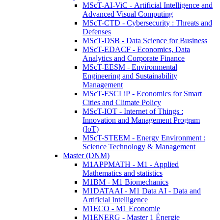
MScT-AI-ViC - Artificial Intelligence and
Advanced Visual Computing
MScT-CTD - Cybersecurity : Threats and
Defenses
MScT-DSB - Data Science for Business
MScT-EDACF - Economics, Data
Analytics and Corporate Finance
MScT-EESM - Environmental
Engineering and Sustainability
Management
MScT-ESCLiP - Economics for Smart
Cities and Climate Policy
MScT-IOT - Internet of Things :
Innovation and Management Program
(IoT)
MScT-STEEM - Energy Environment :
Science Technology & Management
Master (DNM)
M1APPMATH - M1 - Applied
Mathematics and statistics
M1BM - M1 Biomechanics
M1DATAAI - M1 Data AI - Data and
Artificial Intelligence
M1ECO - M1 Economie
M1ENERG - Master 1 Énergie