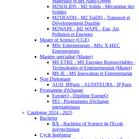
Matériaux et des Nano-Objets
M2SOLIDS - M2 Solids - Mécanique des
Solides
M2TRADD - M2 TraDD - Transport et
Développement Durable
M2WAPE - M2 WAPE - Eau, Air,
Pollution et Énergies
Master of Science (CGE)
MSc Entrepreneurs - MSc X-HEC
Entrepreneurs
Mastère spécialisé (Master)
MS ETRE - MS Energies Renouvelables :
Technologies et Entrepreneuriat (Master)
MS IE - MS Innovation et Entreprenariat
Non Diplomant
AUD_IPParis - AUDITEURS - IP Paris
Programme d'échange
EuroteQ - Diplôme EuroteQ
PEI - Programmes d'échange
internationaux
Catalogue 2024 - 2025
Bachelor
BX - Bachelor of Science de l'Ecole
polytechnique
Cycle Ingénieur