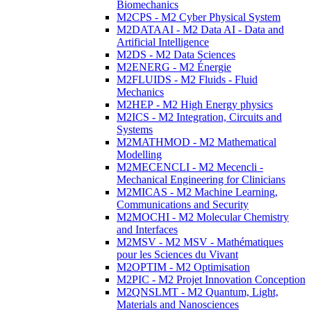
Biomechanics
M2CPS - M2 Cyber Physical System
M2DATAAI - M2 Data AI - Data and
Artificial Intelligence
M2DS - M2 Data Sciences
M2ENERG - M2 Énergie
M2FLUIDS - M2 Fluids - Fluid
Mechanics
M2HEP - M2 High Energy physics
M2ICS - M2 Integration, Circuits and
Systems
M2MATHMOD - M2 Mathematical
Modelling
M2MECENCLI - M2 Mecencli -
Mechanical Engineering for Clinicians
M2MICAS - M2 Machine Learning,
Communications and Security
M2MOCHI - M2 Molecular Chemistry
and Interfaces
M2MSV - M2 MSV - Mathématiques
pour les Sciences du Vivant
M2OPTIM - M2 Optimisation
M2PIC - M2 Projet Innovation Conception
M2QNSLMT - M2 Quantum, Light,
Materials and Nanosciences