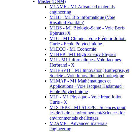
Master (DNM)
M1AME - M1 Advanced materials
engineering
M1BI - M1 Bio-informatique (Voie
Rosalind Franklin)
M1BS - M1 Biologie-Santé - Voie Boris
Ephrussi-X
M1C - M1 Chimie - Voie Fréderic Joliot-
Curie - Ecole Polytechnique
M1ECO - M1 Economie
M1HEP - M1 High Energy Physics
M1I - M1 Informatique - Voie Jacques
Herbrand - X
M1IESVIT - M1 Innovation, Entreprise, et
Société - Voie Innovation technologique
M1MAP - M1 Mathématiques et
Applications - Voie Jacques Hadamard -
École Polytechnique
M1P - M1 Physique - Voie Irène Joliot
Curie - X
M1STEPE - M1 STEPE - Sciences pour
les défis de l'environnement/Sciences for
environmentals challenges
M2AME - Advanced materials
engineering