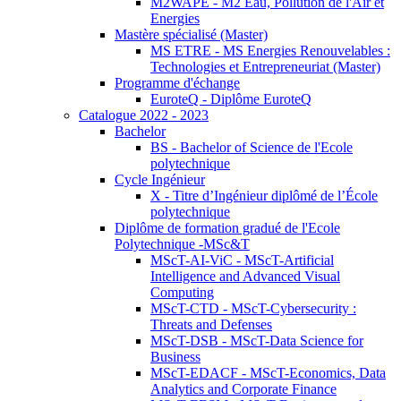
M2WAPE - M2 Eau, Pollution de l'Air et
Energies
Mastère spécialisé (Master)
MS ETRE - MS Energies Renouvelables :
Technologies et Entrepreneuriat (Master)
Programme d'échange
EuroteQ - Diplôme EuroteQ
Catalogue 2022 - 2023
Bachelor
BS - Bachelor of Science de l'Ecole
polytechnique
Cycle Ingénieur
X - Titre d’Ingénieur diplômé de l’École
polytechnique
Diplôme de formation gradué de l'Ecole
Polytechnique -MSc&T
MScT-AI-ViC - MScT-Artificial
Intelligence and Advanced Visual
Computing
MScT-CTD - MScT-Cybersecurity :
Threats and Defenses
MScT-DSB - MScT-Data Science for
Business
MScT-EDACF - MScT-Economics, Data
Analytics and Corporate Finance