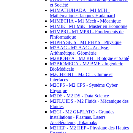
et Société
M1MATHJHADA - M1 MJH -
Mathématiques Jacques Hadamard
M1MECHA - M1 Mech - Mécanique
M1MIE - M1 MiE - Master en Economie
M1MPRI - M1 MPRI - Fondements de
l'Informatique
M1PHYSICS - M1 PHYS - Physique
M2AAG - M2 AAG - Analyse,
Arithmétique, Géométrie
M2BIOHEA - M2 BH - Biologie et Santé
M2BIOMECA - M2 BME - Ingénierie
BioMédicale
M2CHEINT - M2 CI - Chimie et
Interfaces
M2CPS - M2 CPS - Système Cyber
Physique
M2DS - M2 DS - Data Science
M2FLUIDS - M2 Fluids - Mécanique des
Fluides
M2GI - M2 GI-PLATO - Grandes
installations - Plasmas, Lasers,
Accélérateurs, Tokamaks
M2HEP - M2 HEP - Physique des Hautes