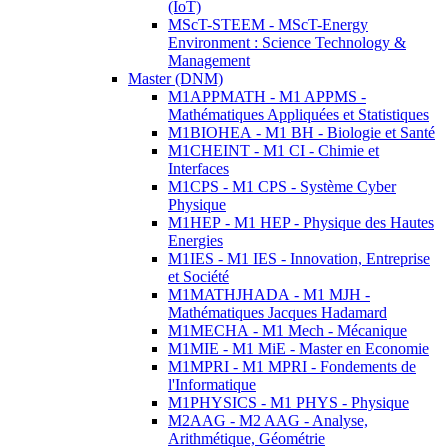
(IoT)
MScT-STEEM - MScT-Energy
Environment : Science Technology &
Management
Master (DNM)
M1APPMATH - M1 APPMS -
Mathématiques Appliquées et Statistiques
M1BIOHEA - M1 BH - Biologie et Santé
M1CHEINT - M1 CI - Chimie et
Interfaces
M1CPS - M1 CPS - Système Cyber
Physique
M1HEP - M1 HEP - Physique des Hautes
Energies
M1IES - M1 IES - Innovation, Entreprise
et Société
M1MATHJHADA - M1 MJH -
Mathématiques Jacques Hadamard
M1MECHA - M1 Mech - Mécanique
M1MIE - M1 MiE - Master en Economie
M1MPRI - M1 MPRI - Fondements de
l'Informatique
M1PHYSICS - M1 PHYS - Physique
M2AAG - M2 AAG - Analyse,
Arithmétique, Géométrie