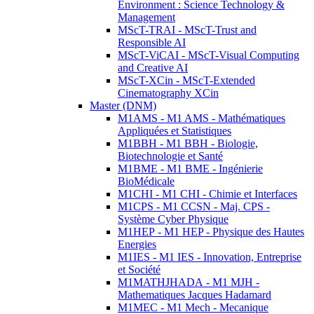
Environment : Science Technology &
Management
MScT-TRAI - MScT-Trust and
Responsible AI
MScT-ViCAI - MScT-Visual Computing
and Creative AI
MScT-XCin - MScT-Extended
Cinematography XCin
Master (DNM)
M1AMS - M1 AMS - Mathématiques
Appliquées et Statistiques
M1BBH - M1 BBH - Biologie,
Biotechnologie et Santé
M1BME - M1 BME - Ingénierie
BioMédicale
M1CHI - M1 CHI - Chimie et Interfaces
M1CPS - M1 CCSN - Maj. CPS -
Système Cyber Physique
M1HEP - M1 HEP - Physique des Hautes
Energies
M1IES - M1 IES - Innovation, Entreprise
et Société
M1MATHJHADA - M1 MJH -
Mathematiques Jacques Hadamard
M1MEC - M1 Mech - Mecanique