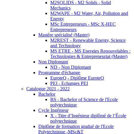
M2SOLIDS - M2 Solids - Solid
Mechanics
M2WAPE - M2 Water, Air, Pollution and
Energy
MSc Entrepreneurs - MSc X-HEC
Entrepreneurs
Mastère spécialisé (Master)
M2REST - Renewable Energy, Science
and Technology
MS ETRE - MS Energies Renouvelables :
Technologies & Entrepreneuriat (Master)
Non Diplomant
ND - Non Diplomant
Programme d'échange
EuroteQ - Diplôme EuroteQ
PEI - Echanges PEI
Catalogue 2021 - 2022
Bachelor
BS - Bachelor of Science de l'Ecole
polytechnique
Cycle Ingénieur
X - Titre d’Ingénieur diplômé de l’École
polytechnique
Diplôme de formation gradué de l'Ecole
Polytechnique -MSc&T