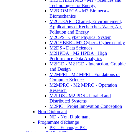
M1SCTECHNRJ - M1 - Sciences and
Technologies for Energy
M2BIOMECA - M2 Biomeca -
Biomechanics
M2CLEAR - CLimat, Environnement,
Applications et Recherche - Water, Air,
Pollution and Energy
M2CPS - Cyber Physical System
M2CYBER - M2 Cyber - Cybersecurity
M2DS - Data Sciences
M2HPDA - M2 HPDA - High
Performance Data Analytics
M2IGD - M2 IGD - Interaction, Graphic
and Design
M2MPRI - M2 MPRI - Foudations of
Computer Science
M2MPRO - M2 MPRO - Operation
Research
M2PDS - M2 PDS - Parallel and
Distributed Systems
M2PIC - Projet Innovation Conception
Non Diplomant
ND - Non Diplomant
Programme d'échange
PEI - Echanges PEI