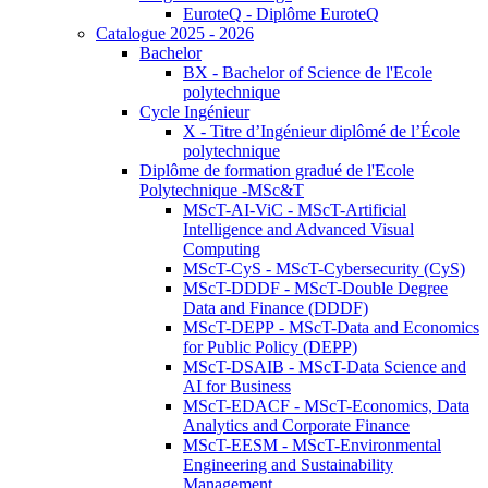
EuroteQ - Diplôme EuroteQ
Catalogue 2025 - 2026
Bachelor
BX - Bachelor of Science de l'Ecole
polytechnique
Cycle Ingénieur
X - Titre d’Ingénieur diplômé de l’École
polytechnique
Diplôme de formation gradué de l'Ecole
Polytechnique -MSc&T
MScT-AI-ViC - MScT-Artificial
Intelligence and Advanced Visual
Computing
MScT-CyS - MScT-Cybersecurity (CyS)
MScT-DDDF - MScT-Double Degree
Data and Finance (DDDF)
MScT-DEPP - MScT-Data and Economics
for Public Policy (DEPP)
MScT-DSAIB - MScT-Data Science and
AI for Business
MScT-EDACF - MScT-Economics, Data
Analytics and Corporate Finance
MScT-EESM - MScT-Environmental
Engineering and Sustainability
Management