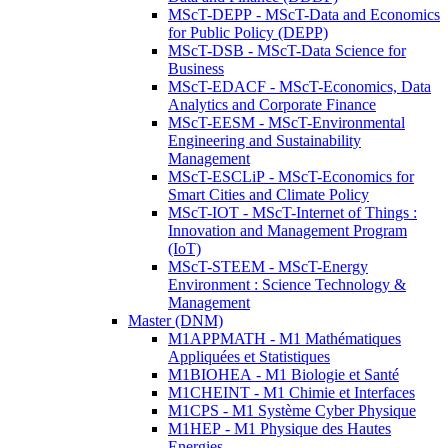
MScT-DEPP - MScT-Data and Economics
for Public Policy (DEPP)
MScT-DSB - MScT-Data Science for
Business
MScT-EDACF - MScT-Economics, Data
Analytics and Corporate Finance
MScT-EESM - MScT-Environmental
Engineering and Sustainability
Management
MScT-ESCLiP - MScT-Economics for
Smart Cities and Climate Policy
MScT-IOT - MScT-Internet of Things :
Innovation and Management Program
(IoT)
MScT-STEEM - MScT-Energy
Environment : Science Technology &
Management
Master (DNM)
M1APPMATH - M1 Mathématiques
Appliquées et Statistiques
M1BIOHEA - M1 Biologie et Santé
M1CHEINT - M1 Chimie et Interfaces
M1CPS - M1 Système Cyber Physique
M1HEP - M1 Physique des Hautes
Energies