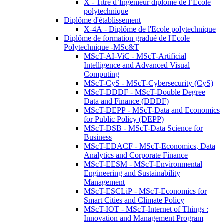
X - Titre d’Ingénieur diplômé de l’École
polytechnique
Diplôme d'établissement
X-4A - Diplôme de l'Ecole polytechnique
Diplôme de formation gradué de l'Ecole
Polytechnique -MSc&T
MScT-AI-ViC - MScT-Artificial
Intelligence and Advanced Visual
Computing
MScT-CyS - MScT-Cybersecurity (CyS)
MScT-DDDF - MScT-Double Degree
Data and Finance (DDDF)
MScT-DEPP - MScT-Data and Economics
for Public Policy (DEPP)
MScT-DSB - MScT-Data Science for
Business
MScT-EDACF - MScT-Economics, Data
Analytics and Corporate Finance
MScT-EESM - MScT-Environmental
Engineering and Sustainability
Management
MScT-ESCLiP - MScT-Economics for
Smart Cities and Climate Policy
MScT-IOT - MScT-Internet of Things :
Innovation and Management Program