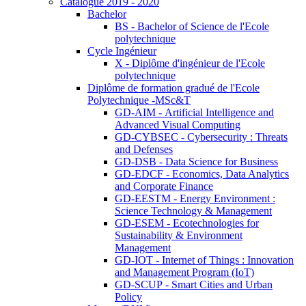
Catalogue 2019 - 2020
Bachelor
BS - Bachelor of Science de l'Ecole
polytechnique
Cycle Ingénieur
X - Diplôme d'ingénieur de l'Ecole
polytechnique
Diplôme de formation gradué de l'Ecole
Polytechnique -MSc&T
GD-AIM - Artificial Intelligence and
Advanced Visual Computing
GD-CYBSEC - Cybersecurity : Threats
and Defenses
GD-DSB - Data Science for Business
GD-EDCF - Economics, Data Analytics
and Corporate Finance
GD-EESTM - Energy Environment :
Science Technology & Management
GD-ESEM - Ecotechnologies for
Sustainability & Environment
Management
GD-IOT - Internet of Things : Innovation
and Management Program (IoT)
GD-SCUP - Smart Cities and Urban
Policy