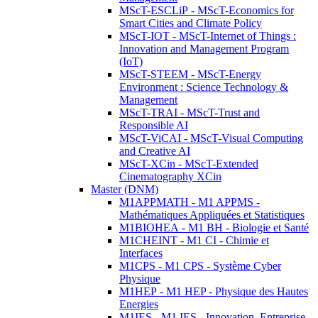
MScT-ESCLiP - MScT-Economics for
Smart Cities and Climate Policy
MScT-IOT - MScT-Internet of Things :
Innovation and Management Program
(IoT)
MScT-STEEM - MScT-Energy
Environment : Science Technology &
Management
MScT-TRAI - MScT-Trust and
Responsible AI
MScT-ViCAI - MScT-Visual Computing
and Creative AI
MScT-XCin - MScT-Extended
Cinematography XCin
Master (DNM)
M1APPMATH - M1 APPMS -
Mathématiques Appliquées et Statistiques
M1BIOHEA - M1 BH - Biologie et Santé
M1CHEINT - M1 CI - Chimie et
Interfaces
M1CPS - M1 CPS - Système Cyber
Physique
M1HEP - M1 HEP - Physique des Hautes
Energies
M1IES - M1 IES - Innovation, Entreprise