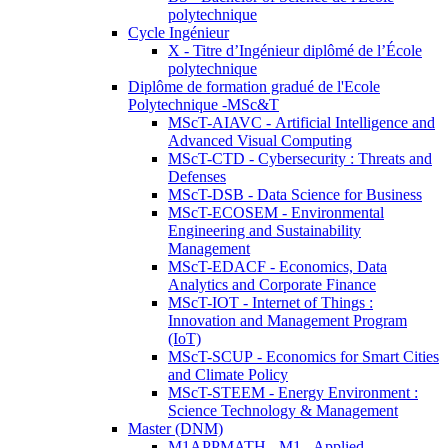
polytechnique
Cycle Ingénieur
X - Titre d’Ingénieur diplômé de l’École
polytechnique
Diplôme de formation gradué de l'Ecole
Polytechnique -MSc&T
MScT-AIAVC - Artificial Intelligence and
Advanced Visual Computing
MScT-CTD - Cybersecurity : Threats and
Defenses
MScT-DSB - Data Science for Business
MScT-ECOSEM - Environmental
Engineering and Sustainability
Management
MScT-EDACF - Economics, Data
Analytics and Corporate Finance
MScT-IOT - Internet of Things :
Innovation and Management Program
(IoT)
MScT-SCUP - Economics for Smart Cities
and Climate Policy
MScT-STEEM - Energy Environment :
Science Technology & Management
Master (DNM)
M1APPMATH - M1 - Applied