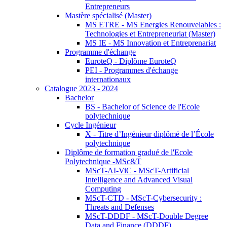
Entrepreneurs
Mastère spécialisé (Master)
MS ETRE - MS Energies Renouvelables :
Technologies et Entrepreneuriat (Master)
MS IE - MS Innovation et Entreprenariat
Programme d'échange
EuroteQ - Diplôme EuroteQ
PEI - Programmes d'échange
internationaux
Catalogue 2023 - 2024
Bachelor
BS - Bachelor of Science de l'Ecole
polytechnique
Cycle Ingénieur
X - Titre d’Ingénieur diplômé de l’École
polytechnique
Diplôme de formation gradué de l'Ecole
Polytechnique -MSc&T
MScT-AI-ViC - MScT-Artificial
Intelligence and Advanced Visual
Computing
MScT-CTD - MScT-Cybersecurity :
Threats and Defenses
MScT-DDDF - MScT-Double Degree
Data and Finance (DDDF)