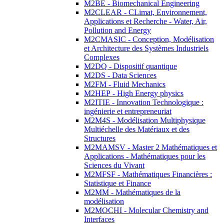
M2BE - Biomechanical Engineering
M2CLEAR - CLimat, Environnement,
Applications et Recherche - Water, Air,
Pollution and Energy
M2CMASIC - Conception, Modélisation
et Architecture des Systèmes Industriels
Complexes
M2DQ - Dispositif quantique
M2DS - Data Sciences
M2FM - Fluid Mechanics
M2HEP - High Energy physics
M2ITIE - Innovation Technologique :
ingénierie et entrepreneuriat
M2M4S - Modélisation Multiphysique
Multiéchelle des Matériaux et des
Structures
M2MAMSV - Master 2 Mathématiques et
Applications - Mathématiques pour les
Sciences du Vivant
M2MFSF - Mathématiques Financières :
Statistique et Finance
M2MM - Mathématiques de la
modélisation
M2MOCHI - Molecular Chemistry and
Interfaces