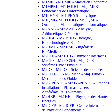
M1MIE - M1 MiE - Master en Economie
M1MPRI - M1 FODQ - Maj. MPRI -
Fondements de l'Informatique
M1PHYS - M1 PHYS - Physique
M1QMI - M1 FODQ - Maj. QMI -
Quantique, Mathematiques, Informatique
M2AAG - M2 AAG - Analyse,
Arithmétique, Géométrie
M2BBH - M2 BBH - Biologie,
Biotechnologie et Santé
M2BME - M2 BME - Ingénierie
BioMédicale
M2CHI - M2 CHI - Chimie et Interfaces
M2CPS - M2 CCSN - Maj. CPS -
Système Cyber Physique
M2DS - M2 DS - Science des données
M2FLUIDS - M2 Mech - Maj. Fluids -
Mecanique des Fluides
M2GIPLATO - M2 GI-PLATO - Grandes
installations - Plasmas, Lasers,
Accélérateurs, Tokamaks
M2HEP - M2 HEP - Physique des Hautes
Energies
M2ICFP - M2 ICFP - Centre International
de Physique Fondamentale