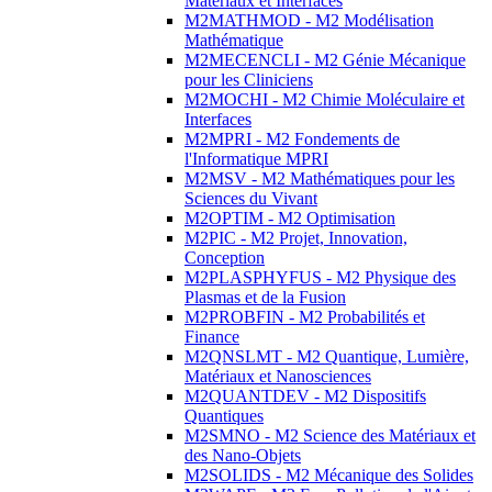
Matériaux et Interfaces
M2MATHMOD - M2 Modélisation
Mathématique
M2MECENCLI - M2 Génie Mécanique
pour les Cliniciens
M2MOCHI - M2 Chimie Moléculaire et
Interfaces
M2MPRI - M2 Fondements de
l'Informatique MPRI
M2MSV - M2 Mathématiques pour les
Sciences du Vivant
M2OPTIM - M2 Optimisation
M2PIC - M2 Projet, Innovation,
Conception
M2PLASPHYFUS - M2 Physique des
Plasmas et de la Fusion
M2PROBFIN - M2 Probabilités et
Finance
M2QNSLMT - M2 Quantique, Lumière,
Matériaux et Nanosciences
M2QUANTDEV - M2 Dispositifs
Quantiques
M2SMNO - M2 Science des Matériaux et
des Nano-Objets
M2SOLIDS - M2 Mécanique des Solides