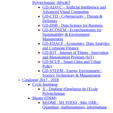
Polytechnique -MSc&T
GD-AIAVC - Artificial Intelligence and
Advanced Visual Computing
GD-CTD - Cybersecurity : Threats &
Defenses
GD-DSB - Data Science for Business
GD-ECOSEM - Ecotechnologies for
Sustainability & Environment
Management
GD-EDACF - Economics, Data Analytics
and Corporate Finance
GD-IOT - Internet of Things : Innovation
and Management Program (IoT)
GD-SCUP - Smart Cities and Urban
Policy
GD-STEEM - Energy Environment :
Science Technology & Management
Catalogue 2017 - 2018
Cycle Ingénieur
X - Diplôme d'ingénieur de l'Ecole
Polytechnique
Master (DNM)
M1QMI - M1 FODQ - Maj. QMI -
Quantique, mathematiques, informatique