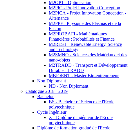
M2OPT - Optimisation
M2PIC - Projet Innovation Conception
M2PICA - Projet Innovation Conception -
Alternance
M2PPF - Physique des Plasmas et de la
Fusion
M2PROBAFI - Mathématiques
Financières : Probabilités et Finance
M2REST - Renewable Energy, Science
and Technology
M2SMNO - Sciences des Matériaux et des
nano-objets
M2TRADD - Transport et Développement
Durable - TRADD
MBIOENT - Master Bio-entrepreneur
Non Diplomant
ND - Non Diplomant
Catalogue 2018 - 2019
Bachelor
BS - Bachelor of Science de l'Ecole
polytechnique
Cycle Ingénieur
X - Diplôme d'ingénieur de l'Ecole
polytechnique
Diplôme de formation gradué de l'Ecole