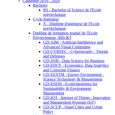
Catalogue 2019 - 2020
Bachelor
BS - Bachelor of Science de l'Ecole
polytechnique
Cycle Ingénieur
X - Diplôme d'ingénieur de l'Ecole
polytechnique
Diplôme de formation gradué de l'Ecole
Polytechnique -MSc&T
GD-AIM - Artificial Intelligence and
Advanced Visual Computing
GD-CYBSEC - Cybersecurity : Threats
and Defenses
GD-DSB - Data Science for Business
GD-EDCF - Economics, Data Analytics
and Corporate Finance
GD-EESTM - Energy Environment :
Science Technology & Management
GD-ESEM - Ecotechnologies for
Sustainability & Environment
Management
GD-IOT - Internet of Things : Innovation
and Management Program (IoT)
GD-SCUP - Smart Cities and Urban
Policy