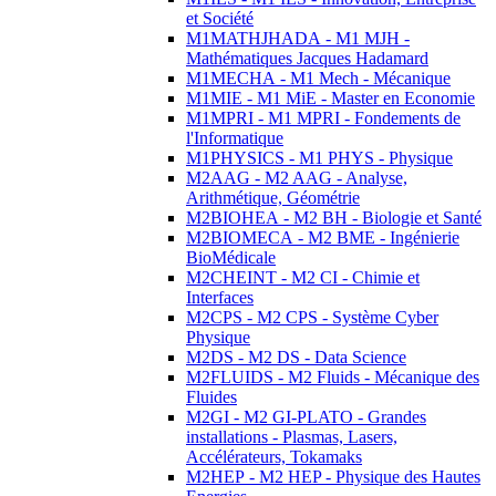
et Société
M1MATHJHADA - M1 MJH -
Mathématiques Jacques Hadamard
M1MECHA - M1 Mech - Mécanique
M1MIE - M1 MiE - Master en Economie
M1MPRI - M1 MPRI - Fondements de
l'Informatique
M1PHYSICS - M1 PHYS - Physique
M2AAG - M2 AAG - Analyse,
Arithmétique, Géométrie
M2BIOHEA - M2 BH - Biologie et Santé
M2BIOMECA - M2 BME - Ingénierie
BioMédicale
M2CHEINT - M2 CI - Chimie et
Interfaces
M2CPS - M2 CPS - Système Cyber
Physique
M2DS - M2 DS - Data Science
M2FLUIDS - M2 Fluids - Mécanique des
Fluides
M2GI - M2 GI-PLATO - Grandes
installations - Plasmas, Lasers,
Accélérateurs, Tokamaks
M2HEP - M2 HEP - Physique des Hautes