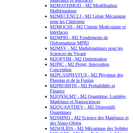
Matériaux et Interfaces
M2MATHMOD - M2 Modélisation
Mathématique
M2MECENCLI - M2 Génie Mécanique
pour les Cliniciens
M2MOCHI - M2 Chimie Moléculaire et
Interfaces
M2MPRI - M2 Fondements de
l'Informatique MPRI
M2MSV - M2 Mathématiques pour les
Sciences du Vivant
M2OPTIM - M2 Optimisation
M2PIC - M2 Projet, Innovation,
Conception
M2PLASPHYFUS - M2 Physique des
Plasmas et de la Fusion
M2PROBFIN - M2 Probabilités et
Finance
M2QNSLMT - M2 Quantique, Lumière,
Matériaux et Nanosciences
M2QUANTDEV - M2 Dispositifs
Quantiques
M2SMNO - M2 Science des Matériaux et
des Nano-Objets
M2SOLIDS - M2 Mécanique des Solides