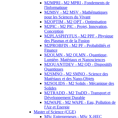
M2MPRI - M2 MPRI - Fondements de
l'Informatique
M2MSV - M2 MSV - Mathématiques
pour les Sciences du Vivant
M2OPTIM - M2 OPT - Optimisation
M2PIC - M2 PIC - Projet, Innovation,
Conception
M2PLASPHYFUS - M2 PPF - Physique
des Plasmas et de la Fusion
M2PROBFIN - M2 PF - Probabilités et
Finance
M2QLMN - M2 QLMN - Quantique,
Lumière, Matériaux et Nanosciences
M2QUANTDEV - M2 QD - Dispositifs
Quantiques
M2SMNO - M2 SMNO - Science des
Matériaux et des Nano-Objets
M2SOLIDS - M2 Solids - Mécanique des
Solides
M2TRADD - M2 TraDD - Transport et
Développement Durable
M2WAPE - M2 WAPE - Eau, Pollution de
l'Air et Energie
Master of Science (CGE)
MSc Entrepreneurs - MSc X-HEC