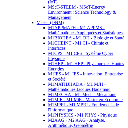
(IoT)
MScT-STEEM - MScT-Energy
Environment : Science Technology &
Management
Master (DNM)
M1APPMATH - M1 APPMS -
Mathématiques Appliquées et Statistiques
M1BIOHEA - M1 BH - Biologie et Santé
M1CHEINT - M1 CI - Chimie et
Interfaces
M1CPS - M1 CPS - Système Cyber
Physique
M1HEP - M1 HEP - Physique des Hautes
Energies
M1IES - M1 IES - Innovation, Entreprise
et Société
M1MATHJHADA - M1 MJH -
Mathématiques Jacques Hadamard
M1MECHA - M1 Mech - Mécanique
M1MIE - M1 MiE - Master en Economie
M1MPRI - M1 MPRI - Fondements de
l'Informatique
M1PHYSICS - M1 PHYS - Physique
M2AAG - M2 AAG - Analyse,
Arithmétique, Géométrie