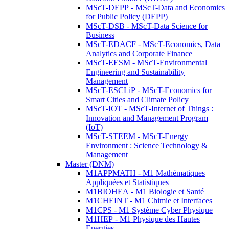
MScT-DEPP - MScT-Data and Economics
for Public Policy (DEPP)
MScT-DSB - MScT-Data Science for
Business
MScT-EDACF - MScT-Economics, Data
Analytics and Corporate Finance
MScT-EESM - MScT-Environmental
Engineering and Sustainability
Management
MScT-ESCLiP - MScT-Economics for
Smart Cities and Climate Policy
MScT-IOT - MScT-Internet of Things :
Innovation and Management Program
(IoT)
MScT-STEEM - MScT-Energy
Environment : Science Technology &
Management
Master (DNM)
M1APPMATH - M1 Mathématiques
Appliquées et Statistiques
M1BIOHEA - M1 Biologie et Santé
M1CHEINT - M1 Chimie et Interfaces
M1CPS - M1 Système Cyber Physique
M1HEP - M1 Physique des Hautes
Energies