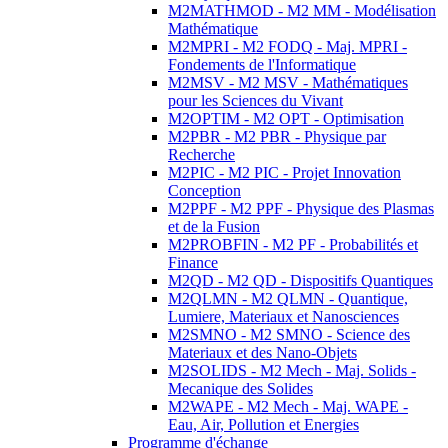
M2MATHMOD - M2 MM - Modélisation
Mathématique
M2MPRI - M2 FODQ - Maj. MPRI -
Fondements de l'Informatique
M2MSV - M2 MSV - Mathématiques
pour les Sciences du Vivant
M2OPTIM - M2 OPT - Optimisation
M2PBR - M2 PBR - Physique par
Recherche
M2PIC - M2 PIC - Projet Innovation
Conception
M2PPF - M2 PPF - Physique des Plasmas
et de la Fusion
M2PROBFIN - M2 PF - Probabilités et
Finance
M2QD - M2 QD - Dispositifs Quantiques
M2QLMN - M2 QLMN - Quantique,
Lumiere, Materiaux et Nanosciences
M2SMNO - M2 SMNO - Science des
Materiaux et des Nano-Objets
M2SOLIDS - M2 Mech - Maj. Solids -
Mecanique des Solides
M2WAPE - M2 Mech - Maj. WAPE -
Eau, Air, Pollution et Energies
Programme d'échange