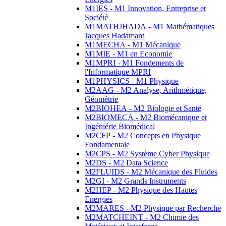
M1IES - M1 Innovation, Entreprise et
Société
M1MATHJHADA - M1 Mathématiques
Jacques Hadamard
M1MECHA - M1 Mécanique
M1MIE - M1 en Economie
M1MPRI - M1 Fondements de
l'Informatique MPRI
M1PHYSICS - M1 Physique
M2AAG - M2 Analyse, Arithmétique,
Géométrie
M2BIOHEA - M2 Biologie et Santé
M2BIOMECA - M2 Biomécanique et
Ingéniérie Biomédical
M2CFP - M2 Concepts en Physique
Fondamentale
M2CPS - M2 Système Cyber Physique
M2DS - M2 Data Science
M2FLUIDS - M2 Mécanique des Fluides
M2GI - M2 Grands Instruments
M2HEP - M2 Physique des Hautes
Energies
M2MARES - M2 Physique par Recherche
M2MATCHEINT - M2 Chimie des