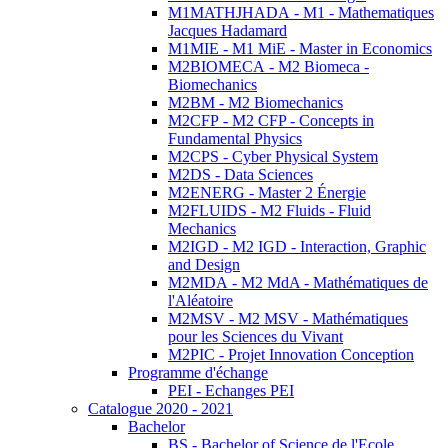
M1MATHJHADA - M1 - Mathematiques
Jacques Hadamard
M1MIE - M1 MiE - Master in Economics
M2BIOMECA - M2 Biomeca -
Biomechanics
M2BM - M2 Biomechanics
M2CFP - M2 CFP - Concepts in
Fundamental Physics
M2CPS - Cyber Physical System
M2DS - Data Sciences
M2ENERG - Master 2 Énergie
M2FLUIDS - M2 Fluids - Fluid
Mechanics
M2IGD - M2 IGD - Interaction, Graphic
and Design
M2MDA - M2 MdA - Mathématiques de
l'Aléatoire
M2MSV - M2 MSV - Mathématiques
pour les Sciences du Vivant
M2PIC - Projet Innovation Conception
Programme d'échange
PEI - Echanges PEI
Catalogue 2020 - 2021
Bachelor
BS - Bachelor of Science de l'Ecole