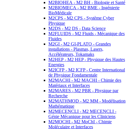
M2BIOHEA - M2 BH - Biologie et Santé
M2BIOMECA - M2 BME - Ingénierie
BioMédicale
M2CPS - M2 CPS - Système Cyber
Physique
M2DS - M2 DS - Data Science
M2FLUIDS - M2 Fluids - Mécanique des
Fluides
M2GI - M2 GI-PLATO - Grandes
installations - Plasmas, Lasers,
Accélérateurs, Tokamaks
M2HEP - M2 HEP - Physique des Hautes
Energies
M2ICFP - M2 ICFP - Centre International
de Physique Fondamentale
M2MACHI - M2 MACHI - Chimie des
Matériaux et Interfaces
M2MARES - M2 PBR - Physique par
Recherche
M2MATHMOD - M2 MM - Modélisation
Mathématique
M2MECENCLI - M2 MECENCLI -
Génie Mécanique pour les Cliniciens
M2MOCHI - M2 MoChI - Chimie
Moléculaire et Interfaces