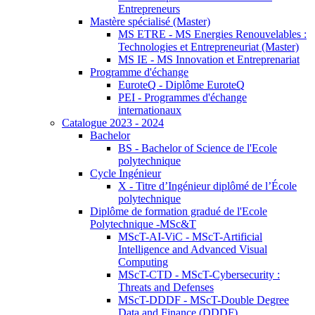
Entrepreneurs
Mastère spécialisé (Master)
MS ETRE - MS Energies Renouvelables :
Technologies et Entrepreneuriat (Master)
MS IE - MS Innovation et Entreprenariat
Programme d'échange
EuroteQ - Diplôme EuroteQ
PEI - Programmes d'échange
internationaux
Catalogue 2023 - 2024
Bachelor
BS - Bachelor of Science de l'Ecole
polytechnique
Cycle Ingénieur
X - Titre d’Ingénieur diplômé de l’École
polytechnique
Diplôme de formation gradué de l'Ecole
Polytechnique -MSc&T
MScT-AI-ViC - MScT-Artificial
Intelligence and Advanced Visual
Computing
MScT-CTD - MScT-Cybersecurity :
Threats and Defenses
MScT-DDDF - MScT-Double Degree
Data and Finance (DDDF)