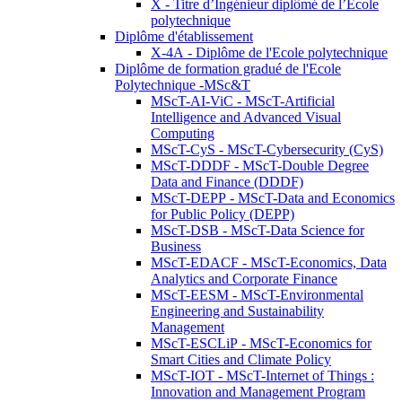
X - Titre d’Ingénieur diplômé de l’École
polytechnique
Diplôme d'établissement
X-4A - Diplôme de l'Ecole polytechnique
Diplôme de formation gradué de l'Ecole
Polytechnique -MSc&T
MScT-AI-ViC - MScT-Artificial
Intelligence and Advanced Visual
Computing
MScT-CyS - MScT-Cybersecurity (CyS)
MScT-DDDF - MScT-Double Degree
Data and Finance (DDDF)
MScT-DEPP - MScT-Data and Economics
for Public Policy (DEPP)
MScT-DSB - MScT-Data Science for
Business
MScT-EDACF - MScT-Economics, Data
Analytics and Corporate Finance
MScT-EESM - MScT-Environmental
Engineering and Sustainability
Management
MScT-ESCLiP - MScT-Economics for
Smart Cities and Climate Policy
MScT-IOT - MScT-Internet of Things :
Innovation and Management Program