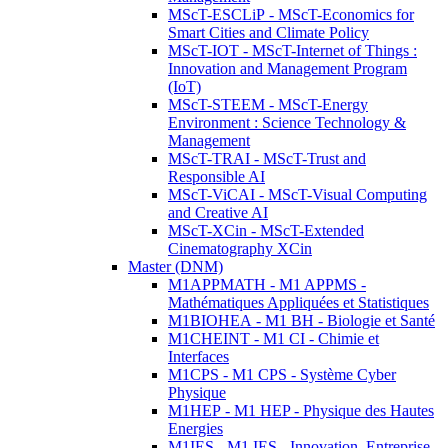
MScT-ESCLiP - MScT-Economics for
Smart Cities and Climate Policy
MScT-IOT - MScT-Internet of Things :
Innovation and Management Program
(IoT)
MScT-STEEM - MScT-Energy
Environment : Science Technology &
Management
MScT-TRAI - MScT-Trust and
Responsible AI
MScT-ViCAI - MScT-Visual Computing
and Creative AI
MScT-XCin - MScT-Extended
Cinematography XCin
Master (DNM)
M1APPMATH - M1 APPMS -
Mathématiques Appliquées et Statistiques
M1BIOHEA - M1 BH - Biologie et Santé
M1CHEINT - M1 CI - Chimie et
Interfaces
M1CPS - M1 CPS - Système Cyber
Physique
M1HEP - M1 HEP - Physique des Hautes
Energies
M1IES - M1 IES - Innovation, Entreprise