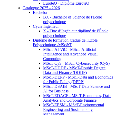
EuroteQ - Diplôme EuroteQ
Catalogue 2025 - 2026
Bachelor
BX - Bachelor of Science de l'Ecole
polytechnique
Cycle Ingénieur
X - Titre d’Ingénieur diplômé de l’École
polytechnique
Diplôme de formation gradué de l'Ecole
Polytechnique -MSc&T
MScT-AI-ViC - MScT-Artificial
Intelligence and Advanced Visual
Computing
MScT-CyS - MScT-Cybersecurity (CyS)
MScT-DDDF - MScT-Double Degree
Data and Finance (DDDF)
MScT-DEPP - MScT-Data and Economics
for Public Policy (DEPP)
MScT-DSAIB - MScT-Data Science and
AI for Business
MScT-EDACF - MScT-Economics, Data
Analytics and Corporate Finance
MScT-EESM - MScT-Environmental
Engineering and Sustainability
Management