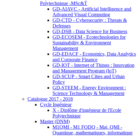
Polytechnique -MSc&T
GD-AIAVC - Artificial Intelligence and
Advanced Visual Computing
GD-CTD - Cybersecurity : Threats &
Defenses
GD-DSB - Data Science for Business
GD-ECOSEM - Ecotechnologies for
Sustainability & Environment
Management
GD-EDACF - Economics, Data Analytics
and Corporate Finance
GD-IOT - Internet of Things : Innovation
and Management Program (IoT)
GD-SCUP - Smart Cities and Urban
Policy
GD-STEEM - Energy Environment :
Science Technology & Management
Catalogue 2017 - 2018
Cycle Ingénieur
X - Diplôme d'ingénieur de l'Ecole
Polytechnique
Master (DNM)
M1QMI - M1 FODQ - Maj. QMI -
Quantique, mathematiques, informatique