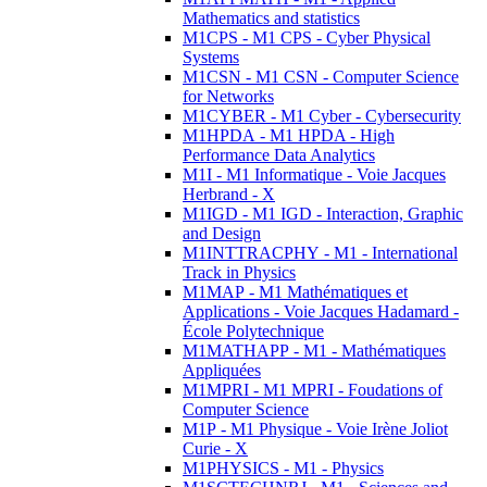
Mathematics and statistics
M1CPS - M1 CPS - Cyber Physical
Systems
M1CSN - M1 CSN - Computer Science
for Networks
M1CYBER - M1 Cyber - Cybersecurity
M1HPDA - M1 HPDA - High
Performance Data Analytics
M1I - M1 Informatique - Voie Jacques
Herbrand - X
M1IGD - M1 IGD - Interaction, Graphic
and Design
M1INTTRACPHY - M1 - International
Track in Physics
M1MAP - M1 Mathématiques et
Applications - Voie Jacques Hadamard -
École Polytechnique
M1MATHAPP - M1 - Mathématiques
Appliquées
M1MPRI - M1 MPRI - Foudations of
Computer Science
M1P - M1 Physique - Voie Irène Joliot
Curie - X
M1PHYSICS - M1 - Physics