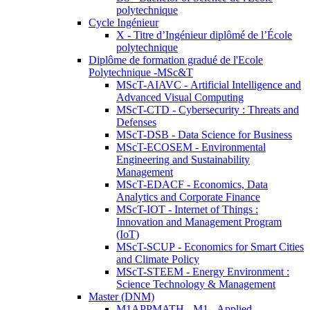
polytechnique
Cycle Ingénieur
X - Titre d’Ingénieur diplômé de l’École
polytechnique
Diplôme de formation gradué de l'Ecole
Polytechnique -MSc&T
MScT-AIAVC - Artificial Intelligence and
Advanced Visual Computing
MScT-CTD - Cybersecurity : Threats and
Defenses
MScT-DSB - Data Science for Business
MScT-ECOSEM - Environmental
Engineering and Sustainability
Management
MScT-EDACF - Economics, Data
Analytics and Corporate Finance
MScT-IOT - Internet of Things :
Innovation and Management Program
(IoT)
MScT-SCUP - Economics for Smart Cities
and Climate Policy
MScT-STEEM - Energy Environment :
Science Technology & Management
Master (DNM)
M1APPMATH - M1 - Applied