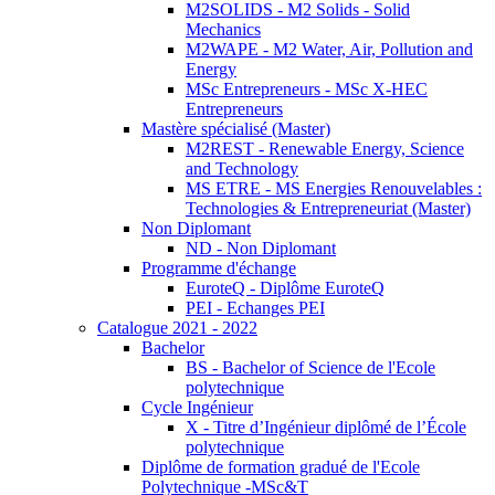
M2SOLIDS - M2 Solids - Solid
Mechanics
M2WAPE - M2 Water, Air, Pollution and
Energy
MSc Entrepreneurs - MSc X-HEC
Entrepreneurs
Mastère spécialisé (Master)
M2REST - Renewable Energy, Science
and Technology
MS ETRE - MS Energies Renouvelables :
Technologies & Entrepreneuriat (Master)
Non Diplomant
ND - Non Diplomant
Programme d'échange
EuroteQ - Diplôme EuroteQ
PEI - Echanges PEI
Catalogue 2021 - 2022
Bachelor
BS - Bachelor of Science de l'Ecole
polytechnique
Cycle Ingénieur
X - Titre d’Ingénieur diplômé de l’École
polytechnique
Diplôme de formation gradué de l'Ecole
Polytechnique -MSc&T