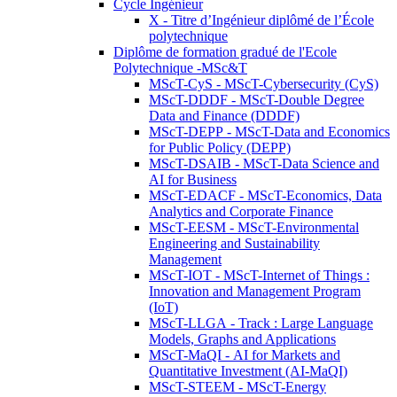
Cycle Ingénieur
X - Titre d’Ingénieur diplômé de l’École
polytechnique
Diplôme de formation gradué de l'Ecole
Polytechnique -MSc&T
MScT-CyS - MScT-Cybersecurity (CyS)
MScT-DDDF - MScT-Double Degree
Data and Finance (DDDF)
MScT-DEPP - MScT-Data and Economics
for Public Policy (DEPP)
MScT-DSAIB - MScT-Data Science and
AI for Business
MScT-EDACF - MScT-Economics, Data
Analytics and Corporate Finance
MScT-EESM - MScT-Environmental
Engineering and Sustainability
Management
MScT-IOT - MScT-Internet of Things :
Innovation and Management Program
(IoT)
MScT-LLGA - Track : Large Language
Models, Graphs and Applications
MScT-MaQI - AI for Markets and
Quantitative Investment (AI-MaQI)
MScT-STEEM - MScT-Energy