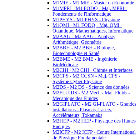
M1MIE - M1 MiE - Master en Economie
M1MPRI - M1 FODQ - Maj. MPRI -
Fondements de l'Informatique
M1PHYS - M1 PHYS - Physique
M1QMI - M1 FODQ - Maj. QMI -
Quantique, Mathematiques, Informatique
M2AAG - M2 AAG - Analyse,
Arithmétique, Géométrie
M2BBH - M2 BBH - Biologie,
Biotechnologie et Santé
M2BME - M2 BME - Ingénierie
BioMédicale
M2CHI - M2 CHI - Chimie et Interfaces
M2CPS - M2 CCSN - Maj. CPS -
Système Cyber Physique
M2DS - M2 DS - Science des données
M2FLUIDS - M2 Mech - Maj. Fluids -
Mecanique des Fluides
M2GIPLATO - M2 GI-PLATO - Grandes
installations - Plasmas, Lasers,
Accélérateurs, Tokamaks
M2HEP - M2 HEP - Physique des Hautes
Energies
M2ICFP - M2 ICFP - Centre International
de Physique Fondamentale