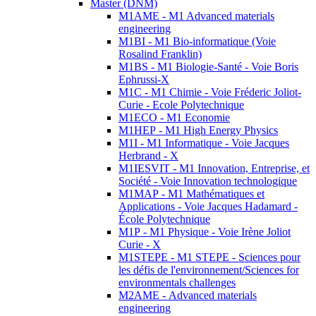
Master (DNM)
M1AME - M1 Advanced materials
engineering
M1BI - M1 Bio-informatique (Voie
Rosalind Franklin)
M1BS - M1 Biologie-Santé - Voie Boris
Ephrussi-X
M1C - M1 Chimie - Voie Fréderic Joliot-
Curie - Ecole Polytechnique
M1ECO - M1 Economie
M1HEP - M1 High Energy Physics
M1I - M1 Informatique - Voie Jacques
Herbrand - X
M1IESVIT - M1 Innovation, Entreprise, et
Société - Voie Innovation technologique
M1MAP - M1 Mathématiques et
Applications - Voie Jacques Hadamard -
École Polytechnique
M1P - M1 Physique - Voie Irène Joliot
Curie - X
M1STEPE - M1 STEPE - Sciences pour
les défis de l'environnement/Sciences for
environmentals challenges
M2AME - Advanced materials
engineering