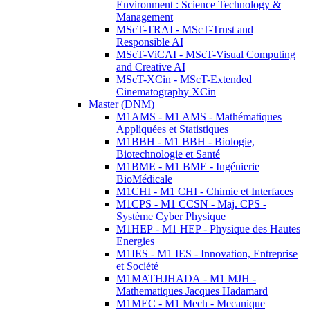
Environment : Science Technology &
Management
MScT-TRAI - MScT-Trust and
Responsible AI
MScT-ViCAI - MScT-Visual Computing
and Creative AI
MScT-XCin - MScT-Extended
Cinematography XCin
Master (DNM)
M1AMS - M1 AMS - Mathématiques
Appliquées et Statistiques
M1BBH - M1 BBH - Biologie,
Biotechnologie et Santé
M1BME - M1 BME - Ingénierie
BioMédicale
M1CHI - M1 CHI - Chimie et Interfaces
M1CPS - M1 CCSN - Maj. CPS -
Système Cyber Physique
M1HEP - M1 HEP - Physique des Hautes
Energies
M1IES - M1 IES - Innovation, Entreprise
et Société
M1MATHJHADA - M1 MJH -
Mathematiques Jacques Hadamard
M1MEC - M1 Mech - Mecanique