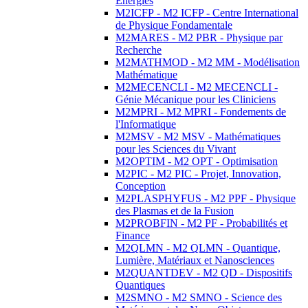
Energies
M2ICFP - M2 ICFP - Centre International
de Physique Fondamentale
M2MARES - M2 PBR - Physique par
Recherche
M2MATHMOD - M2 MM - Modélisation
Mathématique
M2MECENCLI - M2 MECENCLI -
Génie Mécanique pour les Cliniciens
M2MPRI - M2 MPRI - Fondements de
l'Informatique
M2MSV - M2 MSV - Mathématiques
pour les Sciences du Vivant
M2OPTIM - M2 OPT - Optimisation
M2PIC - M2 PIC - Projet, Innovation,
Conception
M2PLASPHYFUS - M2 PPF - Physique
des Plasmas et de la Fusion
M2PROBFIN - M2 PF - Probabilités et
Finance
M2QLMN - M2 QLMN - Quantique,
Lumière, Matériaux et Nanosciences
M2QUANTDEV - M2 QD - Dispositifs
Quantiques
M2SMNO - M2 SMNO - Science des