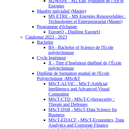
M2WAPE - M2 Eau, Pollution de l'Air et
Energies
Mastère spécialisé (Master)
MS ETRE - MS Energies Renouvelables :
Technologies et Entrepreneuriat (Master)
Programme d'échange
EuroteQ - Diplôme EuroteQ
Catalogue 2022 - 2023
Bachelor
BS - Bachelor of Science de l'Ecole
polytechnique
Cycle Ingénieur
X - Titre d’Ingénieur diplômé de l’École
polytechnique
Diplôme de formation gradué de l'Ecole
Polytechnique -MSc&T
MScT-AI-ViC - MScT-Artificial
Intelligence and Advanced Visual
Computing
MScT-CTD - MScT-Cybersecurity :
Threats and Defenses
MScT-DSB - MScT-Data Science for
Business
MScT-EDACF - MScT-Economics, Data
Analytics and Corporate Finance