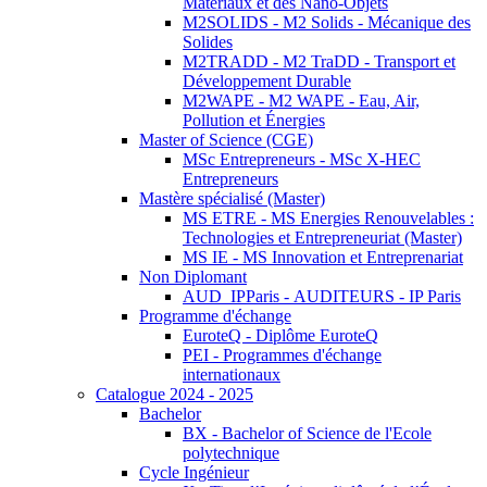
Matériaux et des Nano-Objets
M2SOLIDS - M2 Solids - Mécanique des
Solides
M2TRADD - M2 TraDD - Transport et
Développement Durable
M2WAPE - M2 WAPE - Eau, Air,
Pollution et Énergies
Master of Science (CGE)
MSc Entrepreneurs - MSc X-HEC
Entrepreneurs
Mastère spécialisé (Master)
MS ETRE - MS Energies Renouvelables :
Technologies et Entrepreneuriat (Master)
MS IE - MS Innovation et Entreprenariat
Non Diplomant
AUD_IPParis - AUDITEURS - IP Paris
Programme d'échange
EuroteQ - Diplôme EuroteQ
PEI - Programmes d'échange
internationaux
Catalogue 2024 - 2025
Bachelor
BX - Bachelor of Science de l'Ecole
polytechnique
Cycle Ingénieur