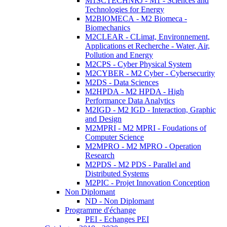
M1SCTECHNRJ - M1 - Sciences and
Technologies for Energy
M2BIOMECA - M2 Biomeca -
Biomechanics
M2CLEAR - CLimat, Environnement,
Applications et Recherche - Water, Air,
Pollution and Energy
M2CPS - Cyber Physical System
M2CYBER - M2 Cyber - Cybersecurity
M2DS - Data Sciences
M2HPDA - M2 HPDA - High
Performance Data Analytics
M2IGD - M2 IGD - Interaction, Graphic
and Design
M2MPRI - M2 MPRI - Foudations of
Computer Science
M2MPRO - M2 MPRO - Operation
Research
M2PDS - M2 PDS - Parallel and
Distributed Systems
M2PIC - Projet Innovation Conception
Non Diplomant
ND - Non Diplomant
Programme d'échange
PEI - Echanges PEI