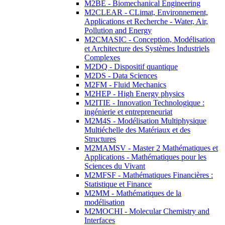
M2BE - Biomechanical Engineering
M2CLEAR - CLimat, Environnement,
Applications et Recherche - Water, Air,
Pollution and Energy
M2CMASIC - Conception, Modélisation
et Architecture des Systèmes Industriels
Complexes
M2DQ - Dispositif quantique
M2DS - Data Sciences
M2FM - Fluid Mechanics
M2HEP - High Energy physics
M2ITIE - Innovation Technologique :
ingénierie et entrepreneuriat
M2M4S - Modélisation Multiphysique
Multiéchelle des Matériaux et des
Structures
M2MAMSV - Master 2 Mathématiques et
Applications - Mathématiques pour les
Sciences du Vivant
M2MFSF - Mathématiques Financières :
Statistique et Finance
M2MM - Mathématiques de la
modélisation
M2MOCHI - Molecular Chemistry and
Interfaces