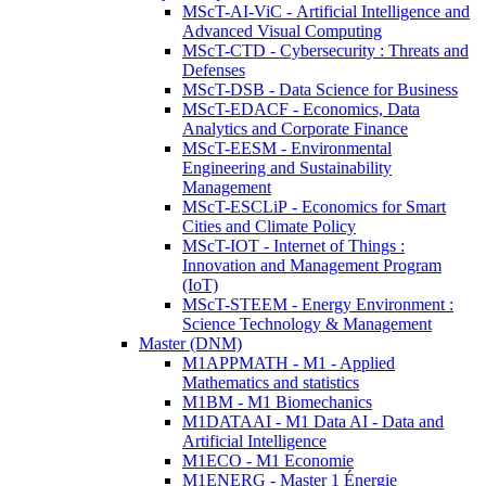
MScT-AI-ViC - Artificial Intelligence and
Advanced Visual Computing
MScT-CTD - Cybersecurity : Threats and
Defenses
MScT-DSB - Data Science for Business
MScT-EDACF - Economics, Data
Analytics and Corporate Finance
MScT-EESM - Environmental
Engineering and Sustainability
Management
MScT-ESCLiP - Economics for Smart
Cities and Climate Policy
MScT-IOT - Internet of Things :
Innovation and Management Program
(IoT)
MScT-STEEM - Energy Environment :
Science Technology & Management
Master (DNM)
M1APPMATH - M1 - Applied
Mathematics and statistics
M1BM - M1 Biomechanics
M1DATAAI - M1 Data AI - Data and
Artificial Intelligence
M1ECO - M1 Economie
M1ENERG - Master 1 Énergie