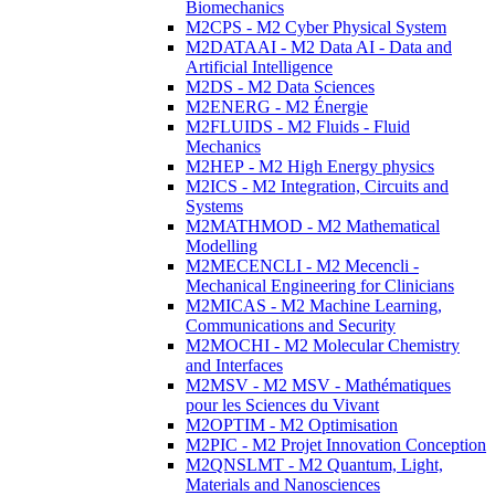
Biomechanics
M2CPS - M2 Cyber Physical System
M2DATAAI - M2 Data AI - Data and
Artificial Intelligence
M2DS - M2 Data Sciences
M2ENERG - M2 Énergie
M2FLUIDS - M2 Fluids - Fluid
Mechanics
M2HEP - M2 High Energy physics
M2ICS - M2 Integration, Circuits and
Systems
M2MATHMOD - M2 Mathematical
Modelling
M2MECENCLI - M2 Mecencli -
Mechanical Engineering for Clinicians
M2MICAS - M2 Machine Learning,
Communications and Security
M2MOCHI - M2 Molecular Chemistry
and Interfaces
M2MSV - M2 MSV - Mathématiques
pour les Sciences du Vivant
M2OPTIM - M2 Optimisation
M2PIC - M2 Projet Innovation Conception
M2QNSLMT - M2 Quantum, Light,
Materials and Nanosciences