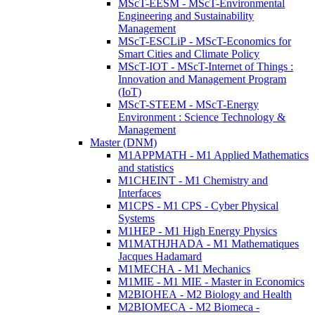
MScT-EESM - MScT-Environmental
Engineering and Sustainability
Management
MScT-ESCLiP - MScT-Economics for
Smart Cities and Climate Policy
MScT-IOT - MScT-Internet of Things :
Innovation and Management Program
(IoT)
MScT-STEEM - MScT-Energy
Environment : Science Technology &
Management
Master (DNM)
M1APPMATH - M1 Applied Mathematics
and statistics
M1CHEINT - M1 Chemistry and
Interfaces
M1CPS - M1 CPS - Cyber Physical
Systems
M1HEP - M1 High Energy Physics
M1MATHJHADA - M1 Mathematiques
Jacques Hadamard
M1MECHA - M1 Mechanics
M1MIE - M1 MIE - Master in Economics
M2BIOHEA - M2 Biology and Health
M2BIOMECA - M2 Biomeca -