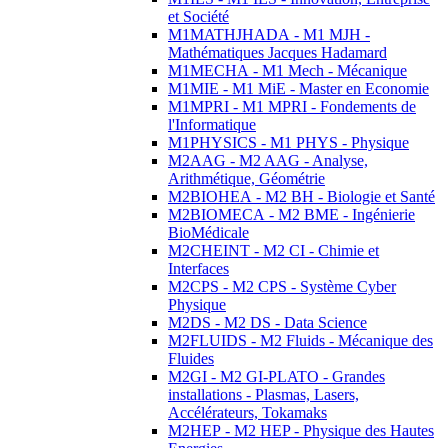
et Société
M1MATHJHADA - M1 MJH -
Mathématiques Jacques Hadamard
M1MECHA - M1 Mech - Mécanique
M1MIE - M1 MiE - Master en Economie
M1MPRI - M1 MPRI - Fondements de
l'Informatique
M1PHYSICS - M1 PHYS - Physique
M2AAG - M2 AAG - Analyse,
Arithmétique, Géométrie
M2BIOHEA - M2 BH - Biologie et Santé
M2BIOMECA - M2 BME - Ingénierie
BioMédicale
M2CHEINT - M2 CI - Chimie et
Interfaces
M2CPS - M2 CPS - Système Cyber
Physique
M2DS - M2 DS - Data Science
M2FLUIDS - M2 Fluids - Mécanique des
Fluides
M2GI - M2 GI-PLATO - Grandes
installations - Plasmas, Lasers,
Accélérateurs, Tokamaks
M2HEP - M2 HEP - Physique des Hautes