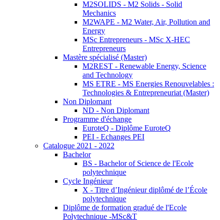
M2SOLIDS - M2 Solids - Solid
Mechanics
M2WAPE - M2 Water, Air, Pollution and
Energy
MSc Entrepreneurs - MSc X-HEC
Entrepreneurs
Mastère spécialisé (Master)
M2REST - Renewable Energy, Science
and Technology
MS ETRE - MS Energies Renouvelables :
Technologies & Entrepreneuriat (Master)
Non Diplomant
ND - Non Diplomant
Programme d'échange
EuroteQ - Diplôme EuroteQ
PEI - Echanges PEI
Catalogue 2021 - 2022
Bachelor
BS - Bachelor of Science de l'Ecole
polytechnique
Cycle Ingénieur
X - Titre d’Ingénieur diplômé de l’École
polytechnique
Diplôme de formation gradué de l'Ecole
Polytechnique -MSc&T