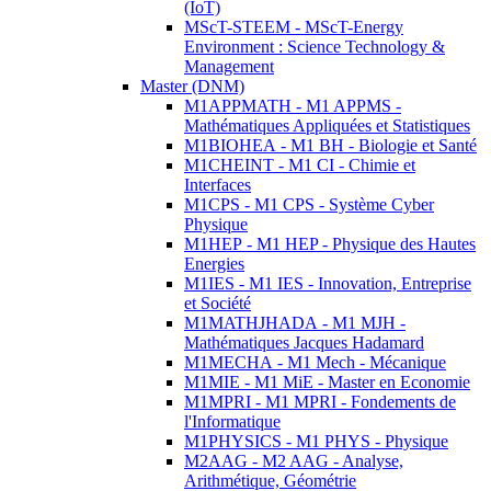
(IoT)
MScT-STEEM - MScT-Energy
Environment : Science Technology &
Management
Master (DNM)
M1APPMATH - M1 APPMS -
Mathématiques Appliquées et Statistiques
M1BIOHEA - M1 BH - Biologie et Santé
M1CHEINT - M1 CI - Chimie et
Interfaces
M1CPS - M1 CPS - Système Cyber
Physique
M1HEP - M1 HEP - Physique des Hautes
Energies
M1IES - M1 IES - Innovation, Entreprise
et Société
M1MATHJHADA - M1 MJH -
Mathématiques Jacques Hadamard
M1MECHA - M1 Mech - Mécanique
M1MIE - M1 MiE - Master en Economie
M1MPRI - M1 MPRI - Fondements de
l'Informatique
M1PHYSICS - M1 PHYS - Physique
M2AAG - M2 AAG - Analyse,
Arithmétique, Géométrie