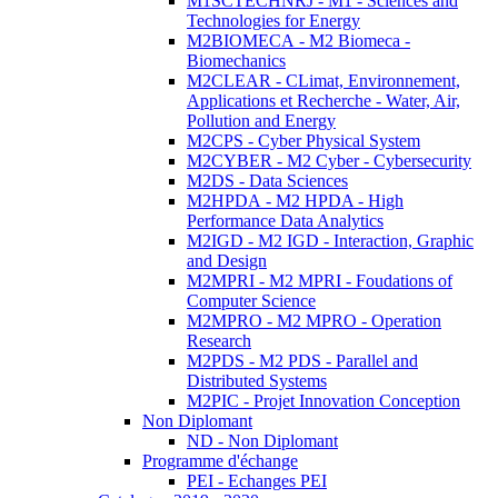
M1SCTECHNRJ - M1 - Sciences and
Technologies for Energy
M2BIOMECA - M2 Biomeca -
Biomechanics
M2CLEAR - CLimat, Environnement,
Applications et Recherche - Water, Air,
Pollution and Energy
M2CPS - Cyber Physical System
M2CYBER - M2 Cyber - Cybersecurity
M2DS - Data Sciences
M2HPDA - M2 HPDA - High
Performance Data Analytics
M2IGD - M2 IGD - Interaction, Graphic
and Design
M2MPRI - M2 MPRI - Foudations of
Computer Science
M2MPRO - M2 MPRO - Operation
Research
M2PDS - M2 PDS - Parallel and
Distributed Systems
M2PIC - Projet Innovation Conception
Non Diplomant
ND - Non Diplomant
Programme d'échange
PEI - Echanges PEI