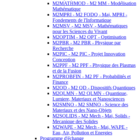
M2MATHMOD - M2 MM - Modélisation
Mathématique
M2MPRI - M2 FODQ - Maj. MPRI -
Fondements de l'Informatique
M2MSV - M2 MSV - Mathématiques
pour les Sciences du Vivant
M2OPTIM - M2 OPT - Optimisation
M2PBR - M2 PBR - Physique par
Recherche
M2PIC - M2 PIC - Projet Innovation
Conception
M2PPF - M2 PPF - Physique des Plasmas
et de la Fusion
M2PROBFIN - M2 PF - Probabilités et
Finance
M2QD - M2 QD - Dispositifs Quantiques
M2QLMN - M2 QLMN - Quantique,
Lumiere, Materiaux et Nanosciences
M2SMNO - M2 SMNO - Science des
Materiaux et des Nano-Objets
M2SOLIDS - M2 Mech - Maj. Solids -
Mecanique des Solides
M2WAPE - M2 Mech - Maj. WAPE -
Eau, Air, Pollution et Energies
Programme d'échange