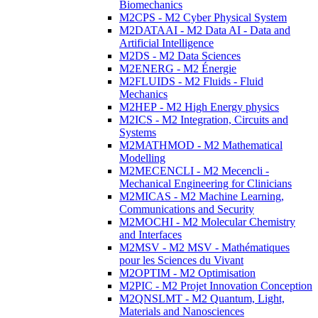
Biomechanics
M2CPS - M2 Cyber Physical System
M2DATAAI - M2 Data AI - Data and
Artificial Intelligence
M2DS - M2 Data Sciences
M2ENERG - M2 Énergie
M2FLUIDS - M2 Fluids - Fluid
Mechanics
M2HEP - M2 High Energy physics
M2ICS - M2 Integration, Circuits and
Systems
M2MATHMOD - M2 Mathematical
Modelling
M2MECENCLI - M2 Mecencli -
Mechanical Engineering for Clinicians
M2MICAS - M2 Machine Learning,
Communications and Security
M2MOCHI - M2 Molecular Chemistry
and Interfaces
M2MSV - M2 MSV - Mathématiques
pour les Sciences du Vivant
M2OPTIM - M2 Optimisation
M2PIC - M2 Projet Innovation Conception
M2QNSLMT - M2 Quantum, Light,
Materials and Nanosciences