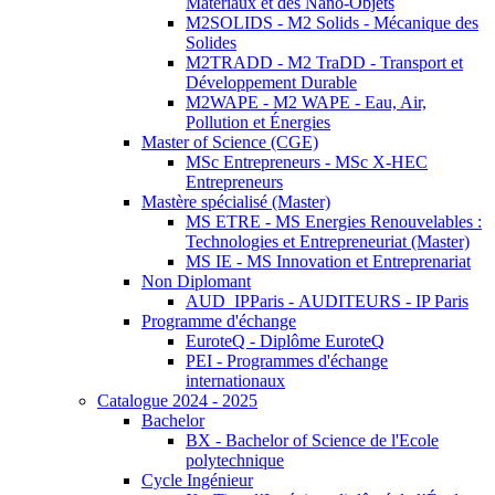
Matériaux et des Nano-Objets
M2SOLIDS - M2 Solids - Mécanique des
Solides
M2TRADD - M2 TraDD - Transport et
Développement Durable
M2WAPE - M2 WAPE - Eau, Air,
Pollution et Énergies
Master of Science (CGE)
MSc Entrepreneurs - MSc X-HEC
Entrepreneurs
Mastère spécialisé (Master)
MS ETRE - MS Energies Renouvelables :
Technologies et Entrepreneuriat (Master)
MS IE - MS Innovation et Entreprenariat
Non Diplomant
AUD_IPParis - AUDITEURS - IP Paris
Programme d'échange
EuroteQ - Diplôme EuroteQ
PEI - Programmes d'échange
internationaux
Catalogue 2024 - 2025
Bachelor
BX - Bachelor of Science de l'Ecole
polytechnique
Cycle Ingénieur