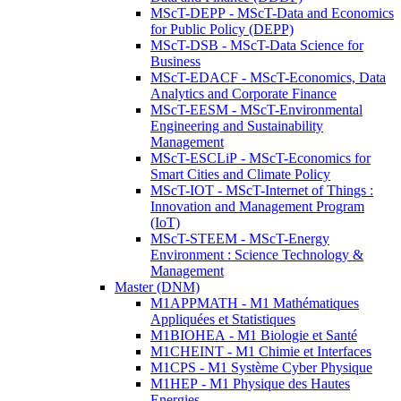
MScT-DEPP - MScT-Data and Economics
for Public Policy (DEPP)
MScT-DSB - MScT-Data Science for
Business
MScT-EDACF - MScT-Economics, Data
Analytics and Corporate Finance
MScT-EESM - MScT-Environmental
Engineering and Sustainability
Management
MScT-ESCLiP - MScT-Economics for
Smart Cities and Climate Policy
MScT-IOT - MScT-Internet of Things :
Innovation and Management Program
(IoT)
MScT-STEEM - MScT-Energy
Environment : Science Technology &
Management
Master (DNM)
M1APPMATH - M1 Mathématiques
Appliquées et Statistiques
M1BIOHEA - M1 Biologie et Santé
M1CHEINT - M1 Chimie et Interfaces
M1CPS - M1 Système Cyber Physique
M1HEP - M1 Physique des Hautes
Energies