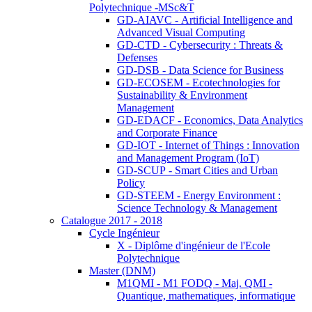
Polytechnique -MSc&T
GD-AIAVC - Artificial Intelligence and
Advanced Visual Computing
GD-CTD - Cybersecurity : Threats &
Defenses
GD-DSB - Data Science for Business
GD-ECOSEM - Ecotechnologies for
Sustainability & Environment
Management
GD-EDACF - Economics, Data Analytics
and Corporate Finance
GD-IOT - Internet of Things : Innovation
and Management Program (IoT)
GD-SCUP - Smart Cities and Urban
Policy
GD-STEEM - Energy Environment :
Science Technology & Management
Catalogue 2017 - 2018
Cycle Ingénieur
X - Diplôme d'ingénieur de l'Ecole
Polytechnique
Master (DNM)
M1QMI - M1 FODQ - Maj. QMI -
Quantique, mathematiques, informatique