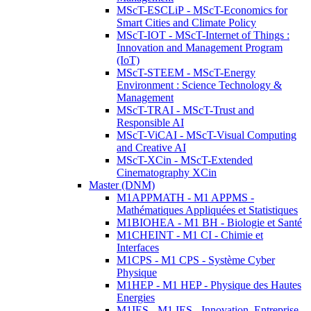
MScT-ESCLiP - MScT-Economics for
Smart Cities and Climate Policy
MScT-IOT - MScT-Internet of Things :
Innovation and Management Program
(IoT)
MScT-STEEM - MScT-Energy
Environment : Science Technology &
Management
MScT-TRAI - MScT-Trust and
Responsible AI
MScT-ViCAI - MScT-Visual Computing
and Creative AI
MScT-XCin - MScT-Extended
Cinematography XCin
Master (DNM)
M1APPMATH - M1 APPMS -
Mathématiques Appliquées et Statistiques
M1BIOHEA - M1 BH - Biologie et Santé
M1CHEINT - M1 CI - Chimie et
Interfaces
M1CPS - M1 CPS - Système Cyber
Physique
M1HEP - M1 HEP - Physique des Hautes
Energies
M1IES - M1 IES - Innovation, Entreprise