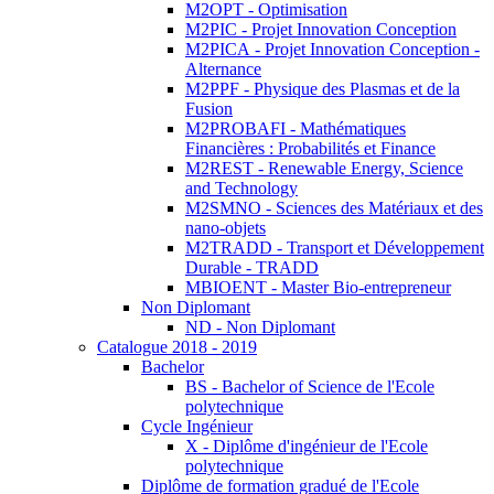
M2OPT - Optimisation
M2PIC - Projet Innovation Conception
M2PICA - Projet Innovation Conception -
Alternance
M2PPF - Physique des Plasmas et de la
Fusion
M2PROBAFI - Mathématiques
Financières : Probabilités et Finance
M2REST - Renewable Energy, Science
and Technology
M2SMNO - Sciences des Matériaux et des
nano-objets
M2TRADD - Transport et Développement
Durable - TRADD
MBIOENT - Master Bio-entrepreneur
Non Diplomant
ND - Non Diplomant
Catalogue 2018 - 2019
Bachelor
BS - Bachelor of Science de l'Ecole
polytechnique
Cycle Ingénieur
X - Diplôme d'ingénieur de l'Ecole
polytechnique
Diplôme de formation gradué de l'Ecole