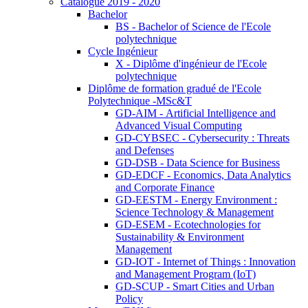
Catalogue 2019 - 2020
Bachelor
BS - Bachelor of Science de l'Ecole
polytechnique
Cycle Ingénieur
X - Diplôme d'ingénieur de l'Ecole
polytechnique
Diplôme de formation gradué de l'Ecole
Polytechnique -MSc&T
GD-AIM - Artificial Intelligence and
Advanced Visual Computing
GD-CYBSEC - Cybersecurity : Threats
and Defenses
GD-DSB - Data Science for Business
GD-EDCF - Economics, Data Analytics
and Corporate Finance
GD-EESTM - Energy Environment :
Science Technology & Management
GD-ESEM - Ecotechnologies for
Sustainability & Environment
Management
GD-IOT - Internet of Things : Innovation
and Management Program (IoT)
GD-SCUP - Smart Cities and Urban
Policy