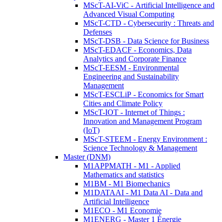
MScT-AI-ViC - Artificial Intelligence and
Advanced Visual Computing
MScT-CTD - Cybersecurity : Threats and
Defenses
MScT-DSB - Data Science for Business
MScT-EDACF - Economics, Data
Analytics and Corporate Finance
MScT-EESM - Environmental
Engineering and Sustainability
Management
MScT-ESCLiP - Economics for Smart
Cities and Climate Policy
MScT-IOT - Internet of Things :
Innovation and Management Program
(IoT)
MScT-STEEM - Energy Environment :
Science Technology & Management
Master (DNM)
M1APPMATH - M1 - Applied
Mathematics and statistics
M1BM - M1 Biomechanics
M1DATAAI - M1 Data AI - Data and
Artificial Intelligence
M1ECO - M1 Economie
M1ENERG - Master 1 Énergie