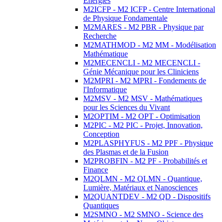
Energies
M2ICFP - M2 ICFP - Centre International
de Physique Fondamentale
M2MARES - M2 PBR - Physique par
Recherche
M2MATHMOD - M2 MM - Modélisation
Mathématique
M2MECENCLI - M2 MECENCLI -
Génie Mécanique pour les Cliniciens
M2MPRI - M2 MPRI - Fondements de
l'Informatique
M2MSV - M2 MSV - Mathématiques
pour les Sciences du Vivant
M2OPTIM - M2 OPT - Optimisation
M2PIC - M2 PIC - Projet, Innovation,
Conception
M2PLASPHYFUS - M2 PPF - Physique
des Plasmas et de la Fusion
M2PROBFIN - M2 PF - Probabilités et
Finance
M2QLMN - M2 QLMN - Quantique,
Lumière, Matériaux et Nanosciences
M2QUANTDEV - M2 QD - Dispositifs
Quantiques
M2SMNO - M2 SMNO - Science des