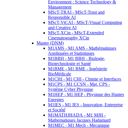
Environment : Science Technology &
Management
MScT-TRAI - MScT-Trust and
Responsible AI
MScT-ViCAI - MScT-Visual Computing
and Creative AI
MScT-XCin - MScT-Extended
Cinematography XCin
Master (DNM)
M1AMS - M1 AMS - Mathématiques
Appliquées et Statistiques
M1BBH - M1 BBH - Biologie,
Biotechnologie et Santé
M1BME - M1 BME - Ingénierie
BioMédicale
M1CHI - M1 CHI - Chimie et Interfaces
M1CPS - M1 CCSN - Maj. CPS -
Système Cyber Physique
M1HEP - M1 HEP - Physique des Hautes
Energies
M1IES - M1 IES - Innovation, Entreprise
et Société
M1MATHJHADA - M1 MJH -
Mathematiques Jacques Hadamard
M1MEC - M1 Mech - Mecanique