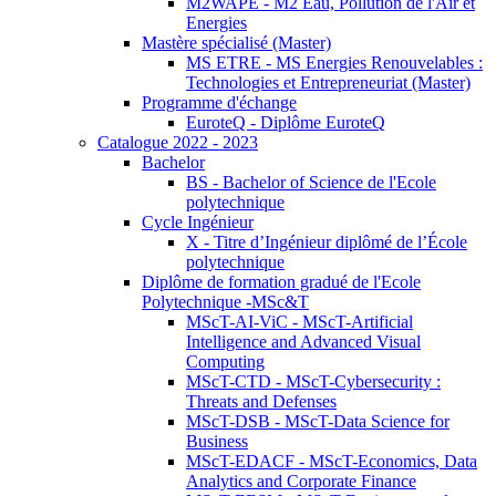
M2WAPE - M2 Eau, Pollution de l'Air et
Energies
Mastère spécialisé (Master)
MS ETRE - MS Energies Renouvelables :
Technologies et Entrepreneuriat (Master)
Programme d'échange
EuroteQ - Diplôme EuroteQ
Catalogue 2022 - 2023
Bachelor
BS - Bachelor of Science de l'Ecole
polytechnique
Cycle Ingénieur
X - Titre d’Ingénieur diplômé de l’École
polytechnique
Diplôme de formation gradué de l'Ecole
Polytechnique -MSc&T
MScT-AI-ViC - MScT-Artificial
Intelligence and Advanced Visual
Computing
MScT-CTD - MScT-Cybersecurity :
Threats and Defenses
MScT-DSB - MScT-Data Science for
Business
MScT-EDACF - MScT-Economics, Data
Analytics and Corporate Finance