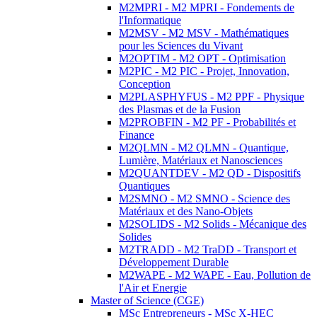
M2MPRI - M2 MPRI - Fondements de
l'Informatique
M2MSV - M2 MSV - Mathématiques
pour les Sciences du Vivant
M2OPTIM - M2 OPT - Optimisation
M2PIC - M2 PIC - Projet, Innovation,
Conception
M2PLASPHYFUS - M2 PPF - Physique
des Plasmas et de la Fusion
M2PROBFIN - M2 PF - Probabilités et
Finance
M2QLMN - M2 QLMN - Quantique,
Lumière, Matériaux et Nanosciences
M2QUANTDEV - M2 QD - Dispositifs
Quantiques
M2SMNO - M2 SMNO - Science des
Matériaux et des Nano-Objets
M2SOLIDS - M2 Solids - Mécanique des
Solides
M2TRADD - M2 TraDD - Transport et
Développement Durable
M2WAPE - M2 WAPE - Eau, Pollution de
l'Air et Energie
Master of Science (CGE)
MSc Entrepreneurs - MSc X-HEC