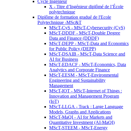
Cycle Ingénieur
X - Titre d’Ingénieur diplômé de l’École
polytechnique
Diplôme de formation gradué de l'Ecole
Polytechnique -MSc&T
MScT-CyS - MScT-Cybersecurity (CyS)
MScT-DDDF - MScT-Double Degree
Data and Finance (DDDF)
MScT-DEPP - MScT-Data and Economics
for Public Policy (DEPP)
MScT-DSAIB - MScT-Data Science and
AI for Business
MScT-EDACF - MScT-Economics, Data
Analytics and Corporate Finance
MScT-EESM - MScT-Environmental
Engineering and Sustainability
Management
MScT-IOT - MScT-Internet of Things :
Innovation and Management Program
(IoT)
MScT-LLGA - Track : Large Language
Models, Graphs and Applications
MScT-MaQI - AI for Markets and
Quantitative Investment (AI-MaQI)
MScT-STEEM - MScT-Energy