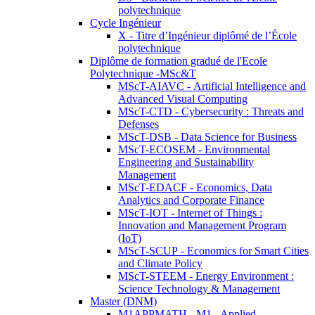
polytechnique
Cycle Ingénieur
X - Titre d’Ingénieur diplômé de l’École
polytechnique
Diplôme de formation gradué de l'Ecole
Polytechnique -MSc&T
MScT-AIAVC - Artificial Intelligence and
Advanced Visual Computing
MScT-CTD - Cybersecurity : Threats and
Defenses
MScT-DSB - Data Science for Business
MScT-ECOSEM - Environmental
Engineering and Sustainability
Management
MScT-EDACF - Economics, Data
Analytics and Corporate Finance
MScT-IOT - Internet of Things :
Innovation and Management Program
(IoT)
MScT-SCUP - Economics for Smart Cities
and Climate Policy
MScT-STEEM - Energy Environment :
Science Technology & Management
Master (DNM)
M1APPMATH - M1 - Applied