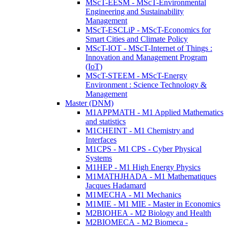
MScT-EESM - MScT-Environmental
Engineering and Sustainability
Management
MScT-ESCLiP - MScT-Economics for
Smart Cities and Climate Policy
MScT-IOT - MScT-Internet of Things :
Innovation and Management Program
(IoT)
MScT-STEEM - MScT-Energy
Environment : Science Technology &
Management
Master (DNM)
M1APPMATH - M1 Applied Mathematics
and statistics
M1CHEINT - M1 Chemistry and
Interfaces
M1CPS - M1 CPS - Cyber Physical
Systems
M1HEP - M1 High Energy Physics
M1MATHJHADA - M1 Mathematiques
Jacques Hadamard
M1MECHA - M1 Mechanics
M1MIE - M1 MIE - Master in Economics
M2BIOHEA - M2 Biology and Health
M2BIOMECA - M2 Biomeca -