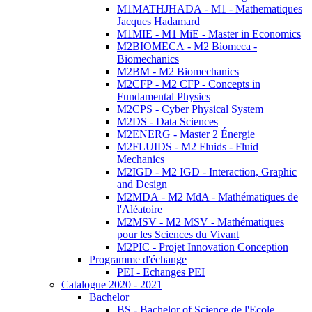
M1MATHJHADA - M1 - Mathematiques
Jacques Hadamard
M1MIE - M1 MiE - Master in Economics
M2BIOMECA - M2 Biomeca -
Biomechanics
M2BM - M2 Biomechanics
M2CFP - M2 CFP - Concepts in
Fundamental Physics
M2CPS - Cyber Physical System
M2DS - Data Sciences
M2ENERG - Master 2 Énergie
M2FLUIDS - M2 Fluids - Fluid
Mechanics
M2IGD - M2 IGD - Interaction, Graphic
and Design
M2MDA - M2 MdA - Mathématiques de
l'Aléatoire
M2MSV - M2 MSV - Mathématiques
pour les Sciences du Vivant
M2PIC - Projet Innovation Conception
Programme d'échange
PEI - Echanges PEI
Catalogue 2020 - 2021
Bachelor
BS - Bachelor of Science de l'Ecole