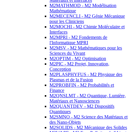
Matériaux et Interfaces
M2MATHMOD - M2 Modélisation
Mathématique
M2MECENCLI - M2 Génie Mécanique
pour les Cliniciens
M2MOCHI - M2 Chimie Moléculaire et
Interfaces
M2MPRI - M2 Fondements de
l'Informatique MPRI
M2MSV - M2 Mathématiques pour les
Sciences du Vivant
M2OPTIM - M2 Optimisation
M2PIC - M2 Projet, Innovation,
Conception
M2PLASPHYFUS - M2 Physique des
Plasmas et de la Fusion
M2PROBFIN - M2 Probabilités et
Finance
M2QNSLMT - M2 Quantique, Lumière,
Matériaux et Nanosciences
M2QUANTDEV - M2 Dispositifs
Quantiques
M2SMNO - M2 Science des Matériaux et
des Nano-Objets
M2SOLIDS - M2 Mécanique des Solides