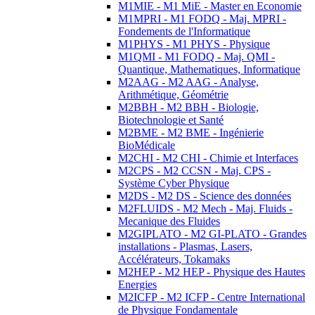
M1MIE - M1 MiE - Master en Economie
M1MPRI - M1 FODQ - Maj. MPRI -
Fondements de l'Informatique
M1PHYS - M1 PHYS - Physique
M1QMI - M1 FODQ - Maj. QMI -
Quantique, Mathematiques, Informatique
M2AAG - M2 AAG - Analyse,
Arithmétique, Géométrie
M2BBH - M2 BBH - Biologie,
Biotechnologie et Santé
M2BME - M2 BME - Ingénierie
BioMédicale
M2CHI - M2 CHI - Chimie et Interfaces
M2CPS - M2 CCSN - Maj. CPS -
Système Cyber Physique
M2DS - M2 DS - Science des données
M2FLUIDS - M2 Mech - Maj. Fluids -
Mecanique des Fluides
M2GIPLATO - M2 GI-PLATO - Grandes
installations - Plasmas, Lasers,
Accélérateurs, Tokamaks
M2HEP - M2 HEP - Physique des Hautes
Energies
M2ICFP - M2 ICFP - Centre International
de Physique Fondamentale