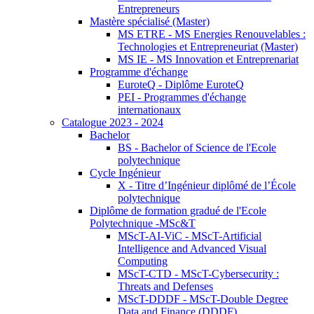
Entrepreneurs
Mastère spécialisé (Master)
MS ETRE - MS Energies Renouvelables :
Technologies et Entrepreneuriat (Master)
MS IE - MS Innovation et Entreprenariat
Programme d'échange
EuroteQ - Diplôme EuroteQ
PEI - Programmes d'échange
internationaux
Catalogue 2023 - 2024
Bachelor
BS - Bachelor of Science de l'Ecole
polytechnique
Cycle Ingénieur
X - Titre d’Ingénieur diplômé de l’École
polytechnique
Diplôme de formation gradué de l'Ecole
Polytechnique -MSc&T
MScT-AI-ViC - MScT-Artificial
Intelligence and Advanced Visual
Computing
MScT-CTD - MScT-Cybersecurity :
Threats and Defenses
MScT-DDDF - MScT-Double Degree
Data and Finance (DDDF)