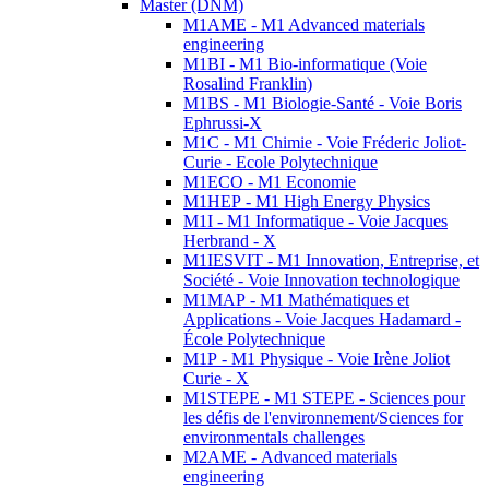
Master (DNM)
M1AME - M1 Advanced materials
engineering
M1BI - M1 Bio-informatique (Voie
Rosalind Franklin)
M1BS - M1 Biologie-Santé - Voie Boris
Ephrussi-X
M1C - M1 Chimie - Voie Fréderic Joliot-
Curie - Ecole Polytechnique
M1ECO - M1 Economie
M1HEP - M1 High Energy Physics
M1I - M1 Informatique - Voie Jacques
Herbrand - X
M1IESVIT - M1 Innovation, Entreprise, et
Société - Voie Innovation technologique
M1MAP - M1 Mathématiques et
Applications - Voie Jacques Hadamard -
École Polytechnique
M1P - M1 Physique - Voie Irène Joliot
Curie - X
M1STEPE - M1 STEPE - Sciences pour
les défis de l'environnement/Sciences for
environmentals challenges
M2AME - Advanced materials
engineering