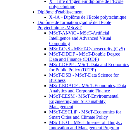
X - Titre d’Ingénieur diplômé de l’École
polytechnique
Diplôme d'établissement
X-4A - Diplôme de l'Ecole polytechnique
Diplôme de formation gradué de l'Ecole
Polytechnique -MSc&T
MScT-AI-ViC - MScT-Artificial
Intelligence and Advanced Visual
Computing
MScT-CyS - MScT-Cybersecurity (CyS)
MScT-DDDF - MScT-Double Degree
Data and Finance (DDDF)
MScT-DEPP - MScT-Data and Economics
for Public Policy (DEPP)
MScT-DSB - MScT-Data Science for
Business
MScT-EDACF - MScT-Economics, Data
Analytics and Corporate Finance
MScT-EESM - MScT-Environmental
Engineering and Sustainability
Management
MScT-ESCLiP - MScT-Economics for
Smart Cities and Climate Policy
MScT-IOT - MScT-Internet of Things :
Innovation and Management Program