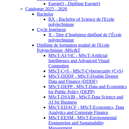
EuroteQ - Diplôme EuroteQ
Catalogue 2025 - 2026
Bachelor
BX - Bachelor of Science de l'Ecole
polytechnique
Cycle Ingénieur
X - Titre d’Ingénieur diplômé de l’École
polytechnique
Diplôme de formation gradué de l'Ecole
Polytechnique -MSc&T
MScT-AI-ViC - MScT-Artificial
Intelligence and Advanced Visual
Computing
MScT-CyS - MScT-Cybersecurity (CyS)
MScT-DDDF - MScT-Double Degree
Data and Finance (DDDF)
MScT-DEPP - MScT-Data and Economics
for Public Policy (DEPP)
MScT-DSAIB - MScT-Data Science and
AI for Business
MScT-EDACF - MScT-Economics, Data
Analytics and Corporate Finance
MScT-EESM - MScT-Environmental
Engineering and Sustainability
Management