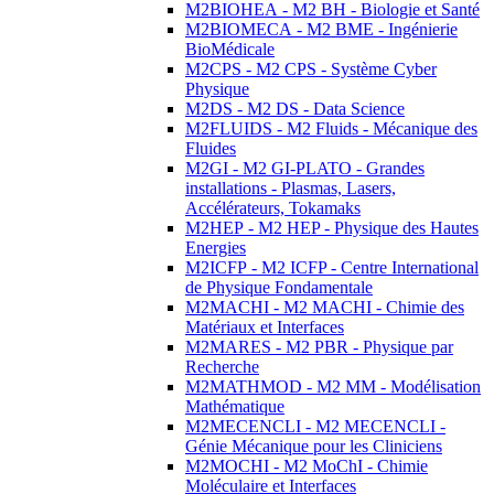
M2BIOHEA - M2 BH - Biologie et Santé
M2BIOMECA - M2 BME - Ingénierie
BioMédicale
M2CPS - M2 CPS - Système Cyber
Physique
M2DS - M2 DS - Data Science
M2FLUIDS - M2 Fluids - Mécanique des
Fluides
M2GI - M2 GI-PLATO - Grandes
installations - Plasmas, Lasers,
Accélérateurs, Tokamaks
M2HEP - M2 HEP - Physique des Hautes
Energies
M2ICFP - M2 ICFP - Centre International
de Physique Fondamentale
M2MACHI - M2 MACHI - Chimie des
Matériaux et Interfaces
M2MARES - M2 PBR - Physique par
Recherche
M2MATHMOD - M2 MM - Modélisation
Mathématique
M2MECENCLI - M2 MECENCLI -
Génie Mécanique pour les Cliniciens
M2MOCHI - M2 MoChI - Chimie
Moléculaire et Interfaces