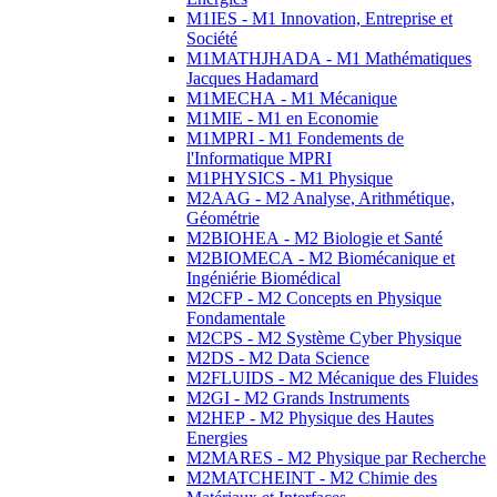
M1IES - M1 Innovation, Entreprise et
Société
M1MATHJHADA - M1 Mathématiques
Jacques Hadamard
M1MECHA - M1 Mécanique
M1MIE - M1 en Economie
M1MPRI - M1 Fondements de
l'Informatique MPRI
M1PHYSICS - M1 Physique
M2AAG - M2 Analyse, Arithmétique,
Géométrie
M2BIOHEA - M2 Biologie et Santé
M2BIOMECA - M2 Biomécanique et
Ingéniérie Biomédical
M2CFP - M2 Concepts en Physique
Fondamentale
M2CPS - M2 Système Cyber Physique
M2DS - M2 Data Science
M2FLUIDS - M2 Mécanique des Fluides
M2GI - M2 Grands Instruments
M2HEP - M2 Physique des Hautes
Energies
M2MARES - M2 Physique par Recherche
M2MATCHEINT - M2 Chimie des