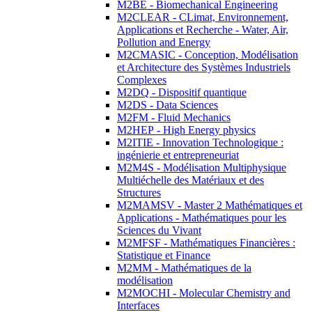
M2BE - Biomechanical Engineering
M2CLEAR - CLimat, Environnement,
Applications et Recherche - Water, Air,
Pollution and Energy
M2CMASIC - Conception, Modélisation
et Architecture des Systèmes Industriels
Complexes
M2DQ - Dispositif quantique
M2DS - Data Sciences
M2FM - Fluid Mechanics
M2HEP - High Energy physics
M2ITIE - Innovation Technologique :
ingénierie et entrepreneuriat
M2M4S - Modélisation Multiphysique
Multiéchelle des Matériaux et des
Structures
M2MAMSV - Master 2 Mathématiques et
Applications - Mathématiques pour les
Sciences du Vivant
M2MFSF - Mathématiques Financières :
Statistique et Finance
M2MM - Mathématiques de la
modélisation
M2MOCHI - Molecular Chemistry and
Interfaces