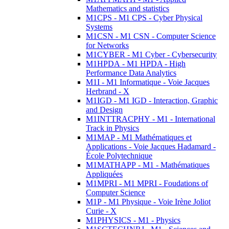
Mathematics and statistics
M1CPS - M1 CPS - Cyber Physical
Systems
M1CSN - M1 CSN - Computer Science
for Networks
M1CYBER - M1 Cyber - Cybersecurity
M1HPDA - M1 HPDA - High
Performance Data Analytics
M1I - M1 Informatique - Voie Jacques
Herbrand - X
M1IGD - M1 IGD - Interaction, Graphic
and Design
M1INTTRACPHY - M1 - International
Track in Physics
M1MAP - M1 Mathématiques et
Applications - Voie Jacques Hadamard -
École Polytechnique
M1MATHAPP - M1 - Mathématiques
Appliquées
M1MPRI - M1 MPRI - Foudations of
Computer Science
M1P - M1 Physique - Voie Irène Joliot
Curie - X
M1PHYSICS - M1 - Physics